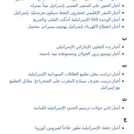
أخبار:العثور على السفير الصيني بإسرائيل ميتاً بمنزله
أخبار:المقر الإقليمي لشفرون للنفط سيكون هرتسلياـ بإسرائيل
أخبار:الوحدة 669 الإسرائيلية أجـْلَت القتلى والجريح
أخبار:انقطاع الكهرباء بإسرائيل بهجوم سيبراني محتمل
ب
أخبار:بدء التعاون الإماراتي الإسرائيلي
أخبار:بومبيو يزور الجولان ومستوطنة نبيذ باسمه
ت
أخبار:ترامب يعلن تطبيع العلاقات السودانية الإسرائيلية
أخبار:ترمب يعترف بسيادة المغرب على الصحراءغ. مقابل التطبيع
مع إسرائيل
ث
أخبار:ثاني جولات ترسيم الحدود الإسرائيلية اللبنانية
ج
أخبار:جلعاد الإسرائيلية تطور علاجاً لفيروس كورونا