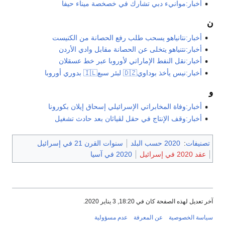
أخبار:موانيء دبي تشارك في خصخصة ميناء حيفا
ن
أخبار:نتانياهو يسحب طلب رفع الحصانة من الكنيست
أخبار:نتنياهو يتخلى عن الحصانة مقابل وادي الأردن
أخبار:نقل النفط الإماراتي لأوروبا عبر خط عسقلان
أخبار:نيس يأخذ بوداوي🇩🇿 لبئر سبع🇮🇱 بدوري أوروبا
و
أخبار:وفاة المخابراتي الإسرائيلي إسحاق إيلان بكورونا
أخبار:وقف الإنتاج في حقل لڤياثان بعد حادث تشغيل
تصنيفات
:
2020 حسب البلد
سنوات القرن 21 في إسرائيل
عقد 2020 في إسرائيل
2020 في آسيا
آخر تعديل لهذه الصفحة كان في 18:20, 3 يناير 2020.
سياسة الخصوصية
عن المعرفة
عدم مسؤولية