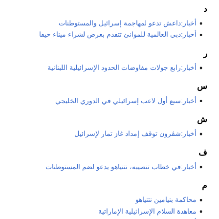
د
أخبار:داعش تدعو لمهاجمة إسرائيل والمستوطنات
أخبار:دبي العالمية للموانئ تتقدم بعرض لشراء ميناء حيفا
ر
أخبار:رابع جولات مفاوضات الحدود الإسرائيلية اللبنانية
س
أخبار:سبع أول لاعب إسرائيلي في الدوري الخليجي
ش
أخبار:شڤرون توقف إمداد غاز تمار لإسرائيل
ف
أخبار:في خطاب تنصيبه، نتنياهو يدعو لضم المستوطنات
م
محاكمة بنيامين نتنياهو
معاهدة السلام الإسرائيلية الإماراتية