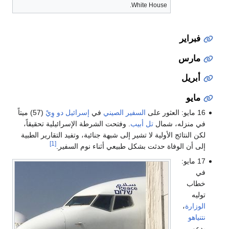
White House.
فبراير
مارس
أبريل
مايو
16 مايو: العثور على
السفير
الصيني
في
إسرائيل
دو وِيْ
(57) ميتاً
في منزله، شمال
تل أبيب
. وفتحت الشرطة الإسرائيلية تحقيقاً،
لكن النتائج الأولية لا تشير إلى شبهة جنائية، وتفيد التقارير الطبية
[1]
إلى أن الوفاة حدثت بشكل طبيعي أثناء نوم السفير.
17 مايو:
في
خطاب
توليه
الوزارة
،
نتنياهو
يدعو