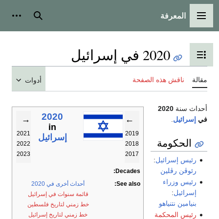
المعرفة
القائمة الرئيسية
بحث
أدوات
2020 في إسرائيل
تبديل عرض جدول المحتويات
مقالة
ناقش هذه الصفحة
أدوات
أحداث سنة
2020
2020
→
←
في
إسرائيل
.
in
2021
2019
إسرائيل
الحكومة
2022
2018
2023
2017
رئيس إسرائيل
:
رئوڤن رڤلين
Decades:
رئيس وزراء
See also:
أحداث أخرى في 2020
إسرائيل
:
قائمة سنوات في إسرائيل
بنيامين نتنياهو
خط زمني لتاريخ فلسطين
رئيس المحكمة
خط زمني لتاريخ إسرائيل