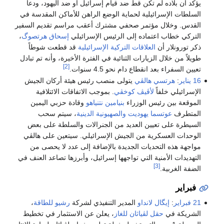
يؤكد أن بلاده لم تكن قط ضد قيام إسرائيل أو ضد اليهود، ودعا
السلطات الإسرائيلية لحماية الوضع الراهن للأماكن المقدسة في
القدس. وخلال مؤتمر صحفي مشترك أعقب مراسم تقديم السفير
التركي خطاب اعتماده إلى الرئيس الإسرائيلي
إسحاق هرتصوگ
،
ذكر تورونلار أن
العلاقات التركية الإسرائيلية
قد قطعت شوطاً
طويلاً من خلال الزيارات الثنائية في الفترة الأخيرة، وأنه تم تبادل
[2]
تعيين السفراء بعد انقطاع دام نحو 4.5 سنوات.
16 يناير
:
هرتسي هالڤي
يتولى منصب رئيس هيئة أركان الجيش
الإسرائيلي خلفاً
لأڤيڤ كوخڤي
. بموجب الاتفاقات الائتلافية
الموقعة بين رئيس الوزراء
بنيامين نتنياهو
وقادة حزبي اليمين
المتطرف
عوتسما يهوديت
والصهيونية الدينية
، سيتم سحب
السيطرة على تعيين العديد من الجنرالات والسلطة على بعض
الوحدات العسكرية من الجيش الإسرائيلي. سيتعين على هالڤي
مواجهة هذه التحديات الجديدة بالإضافة إلى عدد لا يحصى من
التهديدات الأمنية التي تواجهها إسرائيل، وأبرزها تصاعد العنف في
[3]
الضفة الغربية.
فبراير
21 فبراير
:
إيگال لانداو
المدير التنفيذي لشركة
رشيو للطاقة
،
الشريكة في
حقل لڤياثان للغاز
، يعلن عن الاستثمار في تخطيط