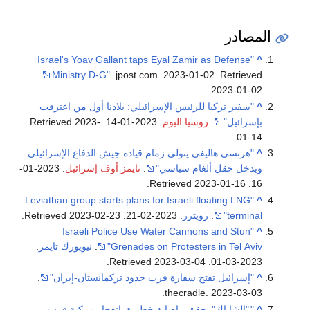
المصادر
"Israel's Yoav Gallant taps Eyal Zamir as Defense
^
Ministry D-G"
. jpost.com. 2023-01-02
. Retrieved
.
2023-01-02
^
"سفير تركيا للرئيس الإسرائيلي: بلادنا أول من اعترفت
بإسرائيل"
.
روسيا اليوم
. 2023-01-14
. Retrieved
2023-
.
01-14
^
"هرتسي هاليفي يتولى زمام قيادة جيش الدفاع الإسرائيلي
ويدخل حقل ألغام سياسي"
.
تايمز أوف إسرائيل
. 2023-01-
.
2023-01-16
. Retrieved
16
"Leviathan group starts plans for Israeli floating LNG
^
terminal"
.
رويترز
. 2023-02-21
. Retrieved
2023-02-23
.
"Israeli Police Use Water Cannons and Stun
^
Grenades on Protesters in Tel Aviv"
.
نيويورك تايمز
.
.
2023-03-04
. Retrieved
2023-03-01
^
"إسرائيل تفتح سفارة قرب حدود تركمانستان-إيران"
.
thecradle. 2023-03-03.
^
"
"الشاباك" يحقق.. إصابة خطيرة بانفجار مركبة قرب