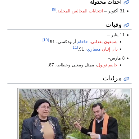
أحداث مجدولة
[9]
31 أكتوبر –
انتخابات المجالس المحلية
.
وفيات
11 يناير –
[10]
شمعون بعداني
،
حاخام
أرثوذكسي، 91.
[11]
دان إتيان
معماري
، 91.
8 مارس-
حاييم توپول
، ممثل ومغني وخطاط، 87.
مرئيات