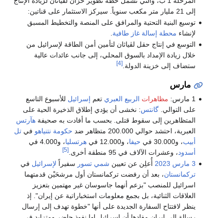
المرحلة 1 ب، والتي تشمل خطة تطوير خزان لڤياثان لزيادة الإنتاج
إلى 21 مليار متر مكعب سنوياً. سيركز الاستثمار على قناتين:
توسيع البنية التحتية والمرافق على المنصة والتخطيط المسبق
لإنشاء
محطة إسالة غاز طافية
.
التوسع في إنتاج حقل لڤياثان لتأمين أمن الطاقة لإسرائيل من
خلال زيادة الإمداد بالسوق المحلي، إلى جانب عائدات عالية
[4]
ستضاف إلى خزينة الدولة.
مارس
1 مارس:
مظاهرات
الربيع العبري
تعم
إسرائيل
للأسبوع التاسع
على التوالي.
گانتس
: نخشى أن يؤدي إطلاق الذخيرة الحية على
المتظاهرين إلى سقوط قتلى. بحسب ما أفادت به صحيفة
هآرتس
العبرية، احتشد حوالي 200.000 متظاهر ضد
حكومة
نتنياهو
في
تل
أبيب
، و30.000 في
حيفا
، و12.000 في
هرتسليا
، و4.000 في
[5]
أسدود
، وعشرات الآلاف في 95 منطقة أخرى.
3 مارس
2023
أُعلِن عن تعيين
شمي تسور
سفيراً
لإسرائيل
في
تركمانستان
، بعد أن رفضت تركمانستان أول مرشحَيْن قدمتهما
اسرائيل للمنصب "بزعم أنهما جاسوسان غير مهتمين بتعزيز
العلاقات الثنائية، بل بجمع معلومات استخباراتية عن إيران". إذ
ينظر لافتتاح السفارة الجديدة على أنها "خطوة تهدف إلى إرسال
رسالة إلى إيران مفادها أن إسرائيل لها نفوذ حاضر ومتزايد في