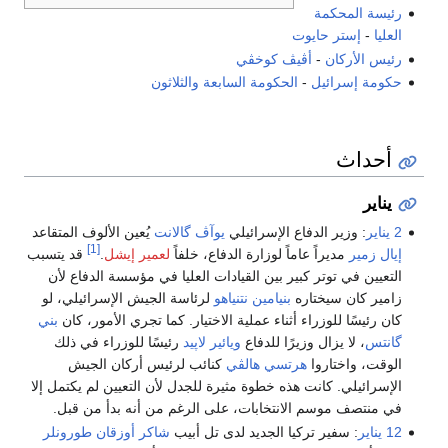
رئيسة المحكمة
العليا
-
إستر حايوت
رئيس الأركان
-
أڤيڤ كوخڤي
حكومة إسرائيل
-
الحكومة السابعة والثلاثون
أحداث
يناير
2 يناير
: وزير الدفاع الإسرائيلي
يوآڤ گالانت
يُعين الألوف المتقاعد
[1]
إيال زمير
مديراً عاماً لوزارة الدفاع، خلفاً
لعمير إيشل
.
قد يتسبب
التعيين في توتر كبير بين القيادات العليا في مؤسسة الدفاع لأن
زامير كان سيختاره
بنيامين نتنياهو
لرئاسة الجيش الإسرائيلي، لو
كان رئيسًا للوزراء أثناء عملية الاختيار. كما تجري الأمور، كان
بني
گانتس
، لا يزال وزيرًا للدفاع
ويائير لاپيد
رئيسًا للوزراء في ذلك
الوقت، واختاروا
هرتسي هالڤي
كنائب لرئيس أركان الجيش
الإسرائيلي. كانت هذه خطوة مثيرة للجدل لأن التعيين لم يكتمل إلا
في منتصف موسم الانتخابات، على الرغم من أنه بدأ من قبل.
12 يناير
: سفير تركيا الجديد لدى تل أبيب
شاكر أوزقان طورونلر