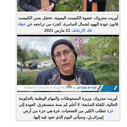
أوريت ستروك، عضوة الكنيست اليمينية، تحتفل بسن الكنيست
قانون عودة اليهود لشمال السامرة، كجزء من تراجعه عن
خطة
فك الارتباط
، 21 مارس 2021
أوريت ستروك، وزيرة المستوطنات والمهام الوطنية بالحكومة
الحالية، للقناة السابعة: لا أعلم كم سنة ستستغرق. العودة إلى
غزة
تتطلب الكثير من التضحيات. غزة هي جزء من أرض
إڛڔائݐڸ، وسيأتي اليوم الذي نعود فيه إليها.