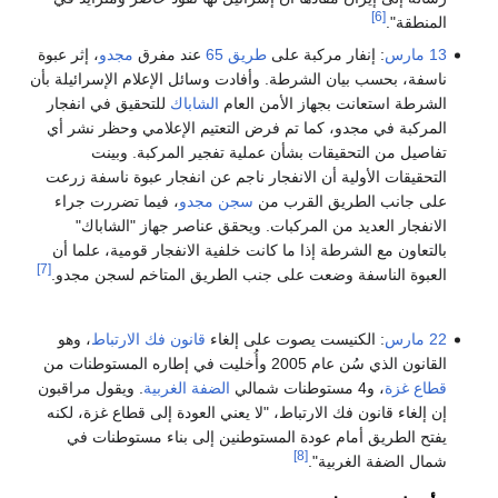
[6]
المنطقة".
13 مارس
: إنفار مركبة على
طريق 65
عند مفرق
مجدو
، إثر عبوة
ناسفة، بحسب بيان الشرطة. وأفادت وسائل الإعلام الإسرائيلة بأن
الشرطة استعانت بجهاز الأمن العام
الشاباك
للتحقيق في انفجار
المركبة في مجدو، كما تم فرض التعتيم الإعلامي وحظر نشر أي
تفاصيل من التحقيقات بشأن عملية تفجير المركبة. وبينت
التحقيقات الأولية أن الانفجار ناجم عن انفجار عبوة ناسفة زرعت
على جانب الطريق القرب من
سجن مجدو
، فيما تضررت جراء
الانفجار العديد من المركبات. ويحقق عناصر جهاز "الشاباك"
بالتعاون مع الشرطة إذا ما كانت خلفية الانفجار قومية، علما أن
[7]
العبوة الناسفة وضعت على جنب الطريق المتاخم لسجن مجدو.
22 مارس
: الكنيست يصوت على إلغاء
قانون فك الارتباط
، وهو
القانون الذي سُن عام 2005 وأُخليت في إطاره المستوطنات من
قطاع غزة
، و4 مستوطنات شمالي
الضفة الغربية
. ويقول مراقبون
إن إلغاء قانون فك الارتباط، "لا يعني العودة إلى قطاع غزة، لكنه
يفتح الطريق أمام عودة المستوطنين إلى بناء مستوطنات في
[8]
شمال الضفة الغربية".