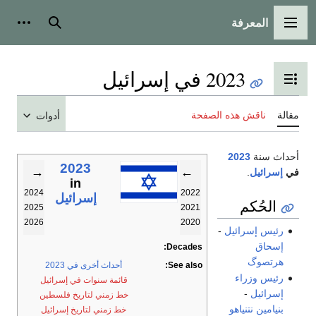
المعرفة
القائمة الرئيسية
بحث
أدوات
2023 في إسرائيل
تبديل عرض جدول المحتويات
مقالة
ناقش هذه الصفحة
أدوات
أحداث سنة
2023
2023
→
←
في
إسرائيل
.
in
2024
2022
إسرائيل
الحُكم
2025
2021
2026
2020
رئيس إسرائيل
-
إسحاق
Decades:
هرتصوگ
See also:
أحداث أخرى في 2023
رئيس وزراء
قائمة سنوات في إسرائيل
إسرائيل
-
خط زمني لتاريخ فلسطين
بنيامين نتنياهو
خط زمني لتاريخ إسرائيل