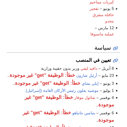
كيريات ميناحيم
5 يونيو –
تفجير
حافلة متفرق
مجدو
12 مارس –
عملية ماتسوفا
سياسة
تعيين في المنصب
8 أبريل –
دافيد ليفي
وزير بدون حقيبة وزارية.
خطأ: الوظيفة "get" غير موجودة.
23 مايو –
أرئيل شارون
.
خطأ: الوظيفة "get" غير موجودة.
3 يونيو –
إيلي يشاي
.
1 يوليو –
موشيه يعلون
رئيس الأركان العامة (إسرائيل)
.
خطأ: الوظيفة "get" غير
4 نوفمبر –
شائول موفاز
موجودة.
.
خطأ: الوظيفة "get" غير
6 نوفمبر –
بنيامين نتانياهو
موجودة.
.