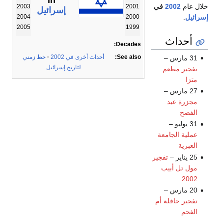
in
خلال عام
2002
في
2003
2001
إسرائيل
إسرائيل
.
2004
2000
2005
1999
أحداث
Decades:
See also:
أحداث أخرى في 2002
خط زمني
31 مارس –
لتاريخ إسرائيل
تفجير مطعم
متزا
27 مارس –
مجزرة عيد
الفصح
31 يوليو –
عملية الجامعة
العبرية
25 يناير –
تفجير
مول تل أبيب
2002
20 مارس –
تفجير حافلة أم
الفحم