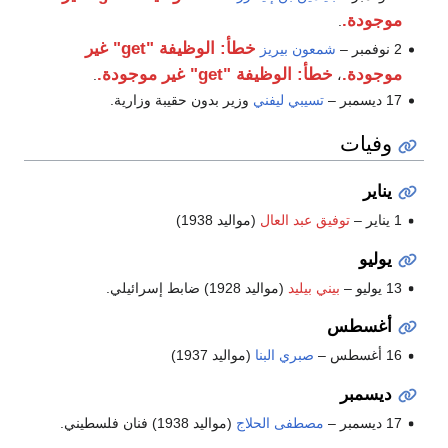
موجودة.
.
خطأ: الوظيفة "get" غير
2 نوفمبر –
شمعون بيريز
موجودة.
خطأ: الوظيفة "get" غير موجودة.
.
،
17 ديسمبر –
تسيبي ليفني
وزير بدون حقيبة وزارية.
وفيات
يناير
1 يناير –
توفيق عبد العال
(مواليد 1938)
يوليو
13 يوليو –
بيني بيليد
(مواليد 1928) ضابط إسرائيلي.
أغسطس
16 أغسطس –
صبري البنا
(مواليد 1937)
ديسمبر
17 ديسمبر –
مصطفى الحلاج
(مواليد 1938) فنان فلسطيني.