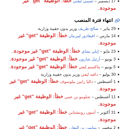
خطأ: الوظيفة "get" غير
17 ديسمبر –
تسيبي ليفني
موجودة.
.
انتهاء فترة المنصب
29 يناير –
صالح طريف
وزير بدون حقيبة وزارية.
خطأ: الوظيفة "get" غير
14 مارس –
افيغادور ليبرمان
موجودة.
.
خطأ: الوظيفة "get" غير موجودة.
23 مايو –
إيلي يشاي
.
خطأ: الوظيفة "get" غير موجودة.
3 يونيو –
أرئيل شارون
.
خطأ: الوظيفة "get" غير موجودة.
5 يونيو –
ماكسيم ليفي
.
30 يوليو –
دافيد ليفي
وزير بدون حقيبة وزارية.
خطأ: الوظيفة "get" غير
1 أغسطس –
داليا رابين بيلوسوف
موجودة.
.
خطأ: الوظيفة "get" غير
11 أغسطس –
شلومو بن عمي
موجودة.
.
خطأ: الوظيفة "get" غير
31 أكتوبر –
أمنون روبنشتاين
موجودة.
.
خطأ: الوظيفة "get" غير
2 نوفمبر –
بنيامين بن إليعازر