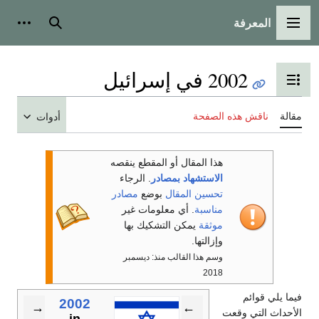
المعرفة
القائمة الرئيسية
بحث
أدوات
2002 في إسرائيل
تبديل عرض جدول المحتويات
مقالة
ناقش هذه الصفحة
أدوات
هذا المقال أو المقطع ينقصه
الاستشهاد بمصادر
. الرجاء
تحسين المقال
بوضع
مصادر
مناسبة
. أي معلومات غير
موثقة
يمكن التشكيك بها
وإزالتها.
وسم هذا القالب منذ: ديسمبر
2018
فيما يلي قوائم
2002
→
←
الأحداث التي وقعت