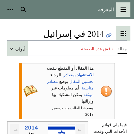
المعرفة
القائمة الرئيسية
بحث
أدوات
2014 في إسرائيل
تبديل عرض جدول المحتويات
مقالة
ناقش هذه الصفحة
أدوات
هذا المقال أو المقطع ينقصه
الاستشهاد بمصادر
. الرجاء
تحسين المقال
بوضع
مصادر
مناسبة
. أي معلومات غير
موثقة
يمكن التشكيك بها
وإزالتها.
وسم هذا القالب منذ: ديسمبر
2018
فيما يلي قوائم
2014
→
←
الأحداث التي وقعت