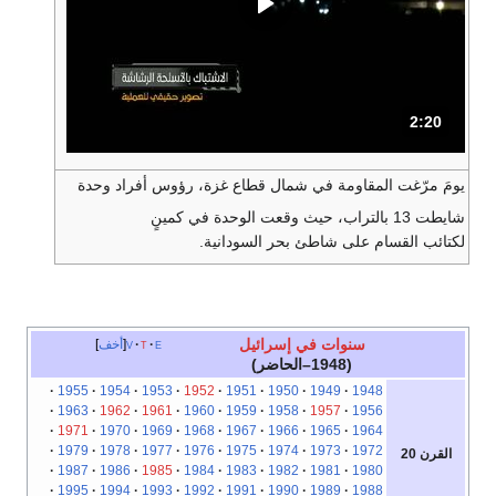
2:20
المدة: دقائق و 20 ثواني.
يومَ مرّغت المقاومة في شمال قطاع غزة، رؤوس أفراد وحدة
شايطت 13 بالتراب، حيث وقعت الوحدة في كمينٍ
لكتائب القسام على شاطئ بحر السودانية.
سنوات في إسرائيل
e
t
v
أخف
(1948–الحاضر)
1955
1954
1953
1952
1951
1950
1949
1948
1963
1962
1961
1960
1959
1958
1957
1956
1971
1970
1969
1968
1967
1966
1965
1964
1979
1978
1977
1976
1975
1974
1973
1972
القرن 20
1987
1986
1985
1984
1983
1982
1981
1980
1995
1994
1993
1992
1991
1990
1989
1988