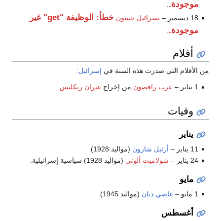
موجودة.
.
خطأ: الوظيفة "get" غير
18 ديسمبر –
يسرائيل حسون
موجودة.
.
أفلام
من الأفلام التي صدرت هذه السنة في
إسرائيل
:
1 يناير –
عرب راقصون
من إخراج
عيران ريكليس
.
وفيات
يناير
11 يناير –
أرئيل شارون
(مواليد 1928)
24 يناير –
شولاميت ألوني
(مواليد 1928) سياسية إسرائيلية.
مايو
1 مايو –
عاصي ديان
(مواليد 1945)
أغسطس