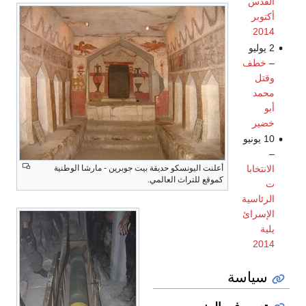
القدس
أكتوبر
2014
2 يوليو
–
خطف
وقتل
محمد
أبو
خضير
10 يونيو
–
الانتخابا
أعلنت اليونسكو حديقة بيت جوبرين - مارشا الوطنية
كموقع للتراث العالمي.
ت
الرئاسية
الإسرائ
يلية
2014
سياسة