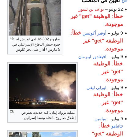
تعيين في المنصب
22 يونيو –
يوآف بن تسور
خطأ: الوظيفة "get" غير
موجودة.
.
خطأ:
9 يوليو –
أوفير أكونيس
صاروخ M-302 الذي تعرض له
الوظيفة "get" غير
جنود جيش الدفاع الإسرائيلي في
موجودة.
.
5 مارس / آذار على بحر كلوس
9 يوليو –
افيغادور ليبرمان
خطأ: الوظيفة
"get" غير
موجودة.
.
9 يوليو –
اورلي ليفي
خطأ: الوظيفة
"get" غير
موجودة.
.
عملية تزوك إيتان: قبة حديدية تعترض
إطلاق صاروخ باتجاه وسط إسرائيل
9 يوليو –
بنيامين
خطأ:
نتانياهو
الوظيفة "get"