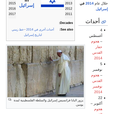
in
خلال عام
2014
في
2015
2013
إسرائيل
إسرائيل
.
2016
2012
2017
2011
أحداث
Decades:
See also:
أحداث أخرى في 2014
خط زمني
4
لتاريخ إسرائيل
أغسطس
–
هجوم
حفار
القدس
2014
5
نوفمبر
–
هجوم
القدس
نوفمبر
2014
22
يزور البابا فرانسيس إسرائيل والسلطة الفلسطينية لمدة
أكتوبر –
يومين.
هجوم