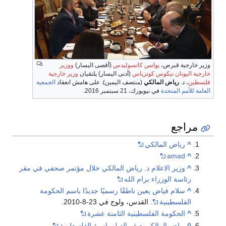
وزير خارجية قبرص،
يوانس كاتسوليدس
(أقصى اليسار)
ووزير
خارجية اليونان
نيكوس كوتزياس
(أدنى اليسار) يلتقيان
وزير خارجية
فلسطين
، د.
رياض المالكي
(منتصف اليمين). على هامش انعقاد
الجمعية
العامة للأمم المتحدة
في نيويورك، 21 سبتمبر 2016.
مراجع
^
رياض المالكي
amad
^
^
وزير الاعلام د. رياض المالكي خلال مؤتمر صحفي في مقر
رئاسة الوزراء برام الله
^
سلام فياض يعين ناطقًا رسميًا جديدًا باسم الحكومة
الفلسطينية
. القدس، ولوج في 23-8-2010.
^
الحكومة الفلسطينية الثامنة عشرة
^
رياض المالكي صقر الدبلوماسية الفلسطينية