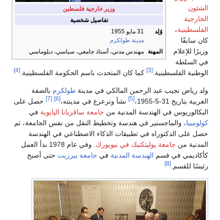
الشئون
وزير خارجية فلسطين
الخارجية
تفاصيل شخصية
الفلسطينية
،
وُلِد
31 مايو 1955
كان سابقًا
مدينة طولكرم
وزيرًا للإعلام
المهنة
مهندس مدني، أستاذ جامعي، سياسي، دبلوماسي
في السلطة
[4]
[3]
الوطنية الفلسطينية.
كما كان المتحدث باسم الحكومة الفلسطينية.
ولد رياض نجيب عبد الرحمن المالكي في مدينة
طولكرم
بالضفة
[7]
[6]
[5]
الغربية بتاريخ 31-5-1955،
نشأ وترعرع في مدينته،
حصل على
البكالوريوس في الهندسة المدنية من
جامعة ساڤريانا الپاپوية
في
كولومبيا
، والماجستير في هندسة وتخطيط النقل من نفس الجامعة، ثم
حصل على الدكتوراه في تطبيقات الذكاء الاصطناعي في الهندسة
المدنية من
جامعة پوليتكنيك في نيويورك
. وفي عام 1978 بدأ العمل
كأكاديمي في قسم
الهندسة المدنية
في
جامعة بيرزيت
حتى أصبح
[8]
رئيسًا للقسم.