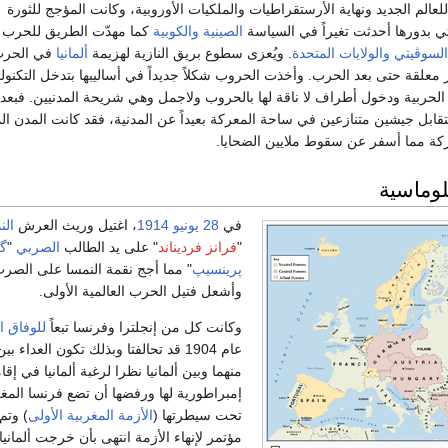
عالم الجديد ونهاية الأرستقراطيات والملكيات الأوروبية، وكانت المؤجج للثورة
ي بدورها أحدثت تغيراً في السياسة
الصينية
والكوبية
كما مهدّت الطريق للحرب ال
 السوڤيتي
والولايات المتحدة
. ويُعزى سطوع بريق النازية لهزيمة
ألمانيا
في الحر
 معلقة حتى بعد الحرب. وأخذت الحروب شكلاً جديداً في أساليبها بتدخل التكنولو
الحربية ودخول أطراف لا ناقة لها بالحروب ولاجمل وهي شريحة المدنيين. فبعدم
ابل جيشين متنازعين في ساحة المعركة بعيداً عن المدنية، فقد كانت المدن الم
كة مما أسفر عن سقوط ملايين الضحايا.
لوماسية
في
28 يونيو
1914
، اغتيل وريث العرش
الن
"
فرانز فرديناند
" على يد الطالب
الصربي
"
گا
پرينسيپ
" مما أجج نقمة النمسا على الصر
وأشعل فتيل الحرب العالمية الأولى.
وكانت كل من إنجلترا وفرنسا تبعاً
للوفاق ا
عام 1904 قد تحالفتا وبذلك تكون العداء ب
منهما وبين ألمانيا نظرا لرغبة ألمانيا في إقا
إمبراطورية لها ورفضها أن تضع فرنسا الم
تحت سيطرتها (
الأزمة المغربية الأولى
) وتم
مؤتمر لإنهاء الأزمة انتهى بأن خرجت ألماني