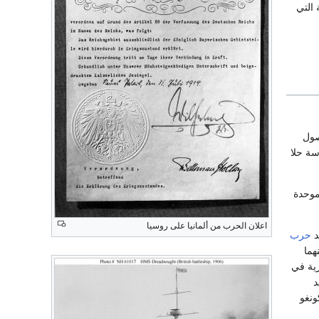
HMS عام 1906 السفينة التي
صول
سة حلا
لموحدة
اعلان الحرب من ألمانيا على روسيا
عد
حرب
هما
 التجارية في
يد
ونغو