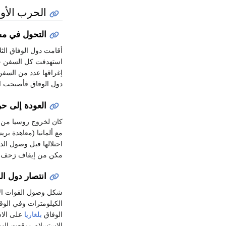
الحرب الأو
التحول في مسار
أقامت دول الوفاق الثل
استهدفت كل السفن حتى
إغراقها عدد من السفن 
دول الوفاق فأصبحت ال
العودة إلى حرب الح
احتلالها قبل وصول الد
مكن من إيقاف زحف ال
انتصار دول الو
الكيلومترات وفي الو
الوفاق
بلغاريا
الاستسلام ووقعت الهدنة في 11 نوفمبر 1918 بعد أن فشلت في مواجهة تكتل ا