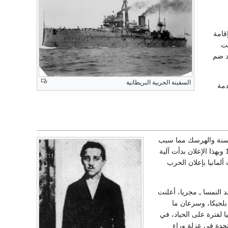
قامة
ت
د ضم
السفينة الحربية البريطانية
دمة
سنة والهرسك مما سبب
ازمة دبلوماسية بين صربيا والنمسا انتهت بعد شهر بإعلان النمسا الحرب على صربيا في 28 يوليو 1914 وبهذا الإعلان بدأت آلية
لمانيا بإعلان الحرب
د النمسا ـ مجريا، أعلنت
ك على فرنسا في 3/8، وبدأت بغزوها عبر بلجيكا، وسرعان ما
بقيت إيطاليا لفترة على الحياد، في
تحدة في عزلة وراء