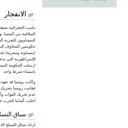
الانفجار
تنامت الجغرافية ضعفي
السلافية من النمسا. 
النمساويون للضربة الخ
حكومتين المخاوف النم
(نمساوية ومجرية) تحت
للإمبراطورية التي تدعو
باستثناء شرط واحد.
وكانت روسيا قد تعهد
فقامت روسيا بتحريك ق
عدم تحريك القوات وأن 
أعلنت ألمانيا الحرب 
سباق التسل
ازداد سباق التسلح الذ