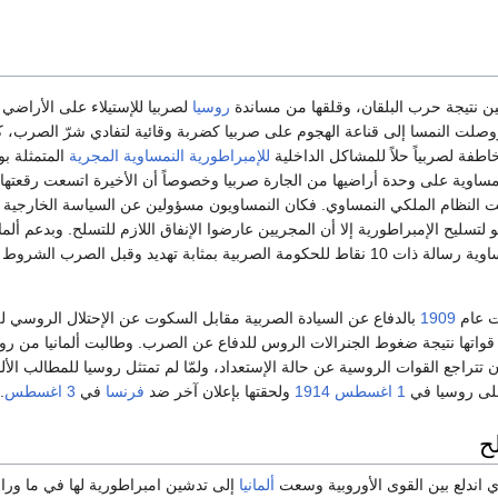
ن نتيجة حرب البلقان، وقلقها من مساندة
روسيا
لصربيا للإستيلاء على الأراضي
ووصلت النمسا إلى قناعة الهجوم على صربيا كضربة وقائية لتفادي شرّ الصرب، ك
اطفة لصربياً حلاً للمشاكل الداخلية
للإمبراطورية النمساوية المجرية
المتمثلة بو
ساوية على وحدة أراضيها من الجارة صربيا وخصوصاً أن الأخيرة اتسعت رقعتها
 النظام الملكي النمساوي. فكان النمساويون مسؤولين عن السياسة الخارجية
 لتسليح الإمبراطورية إلا أن المجريين عارضوا الإنفاق اللازم للتسلح. وبدعم ألما
ارسلت الحكومة النمساوية رسالة ذات 10 نقاط للحكومة الصربية بمثابة تهديد وقبل الصرب الشروط
ت عام
1909
بالدفاع عن السيادة الصربية مقابل السكوت عن الإحتلال الروسي لل
واتها نتيجة ضغوط الجنرالات الروس للدفاع عن الصرب. وطالبت ألمانيا من رو
تتراجع القوات الروسية عن حالة الإستعداد، ولمّا لم تمتثل روسيا للمطالب الألم
على روسيا في
1 اغسطس
1914
ولحقتها بإعلان آخر ضد
فرنسا
في
3 اغسطس
.
ح
ي اندلع بين القوى الأوروبية وسعت
ألمانيا
إلى تدشين امبراطورية لها في ما وراء 