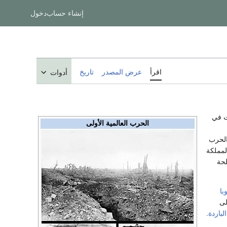
إنشاء حساب
دخول
اقرأ
عرض المصدر
تاريخ
أدوات
 في
الحرب العالمية الأولى
الحرب
لمملكة
لحة
با
لى
لباردة
.