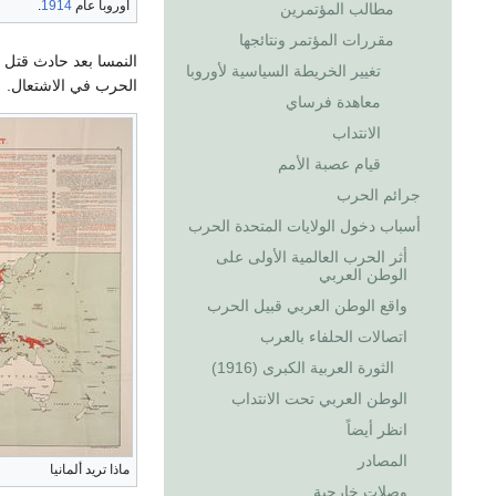
أوروبا عام
1914
.
مطالب المؤتمرين
مقررات المؤتمر ونتائجها
النمسا بعد حادث قتل و
تغيير الخريطة السياسية لأوروبا
الحرب في الاشتعال.
معاهدة فرساي
الانتداب
قيام عصبة الأمم
جرائم الحرب
أسباب دخول الولايات المتحدة الحرب
أثر الحرب العالمية الأولى على
الوطن العربي
واقع الوطن العربي قبيل الحرب
اتصالات الحلفاء بالعرب
الثورة العربية الكبرى (1916)
الوطن العربي تحت الانتداب
انظر أيضاً
المصادر
ماذا تريد ألمانيا
وصلات خارجية