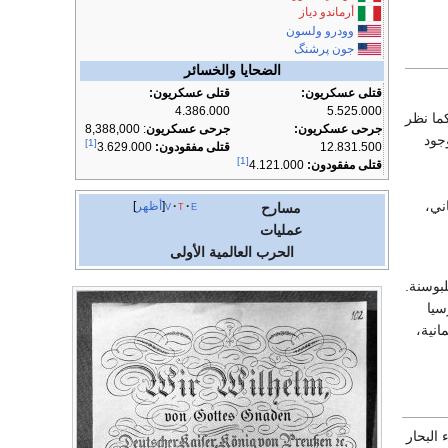
أرماندو دياز
وودرو ولسون
جون پرشنگ
الضحايا والخسائر
قتلى عسكريون:
قتلى عسكريون:
4.386.000
5.525.000
ما نظر
جرحى عسكريون:
جرحى عسكريون
: 8,388,000
جود
[1]
12.831.500
قتلى مفقودون:
3.629.000
[1]
قتلى مفقودون:
4.121.000
ني،
e
t
v
أظهر
مسارح
عمليات
الحرب العالمية الأولى
بوسنة.
سيا
انية،
البحار