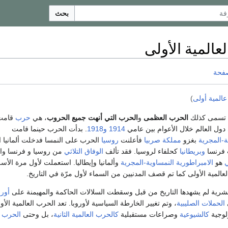
بحث
عالمية الأولى
صفحة
المية أولى
)
تسمى كذلك
الحرب العظمى
و
الحرب التي أنهت جميع الحروب
، هي
حرب
قامت
 دول العالم خلال الأعوام بين عامي
1914
و1918
. بدأت الحرب حينما قامت
ة-المجرية
بغزو
مملكة صربيا
فأعلنت
روسيا
الحرب على النمسا فدخلت ألمانيا 
 فرنسا
وبريطانيا
كحلفاء لروسيا. فقد تألف
الوفاق التلاثي
من روسيا و فرنسا وا
ي
هو
الامبراطورية النمساوية-المجرية
وألمانيا وإيطاليا. استعملت لأول مرة الأس
المية الأولى كما تم قصف المدنيين من السماء لأول مرّة في التاريخ.
رية لم يشهدها التاريخ من قبل وسقطت السلالات الحاكمة والمهيمنة على
أورو
الحملات الصليبية
، وتم تغيير الخارطة السياسية لأوروبا. تعد الحرب العالمية الأو
ولوجية
كالشيوعية
وصراعات مستقبلية
كالحرب العالمية الثانية
، بل وحتى
الحرب ا