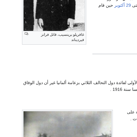
حتى
29 أكتوبر
حين قام
غافريلو برينسيب، قاتل فرانز
فيرديناند
ى لفائدة دول التحالف الثلاثي بزعامة ألمانيا غير أن دول الوفاق
 1916 .
ة على
ت .