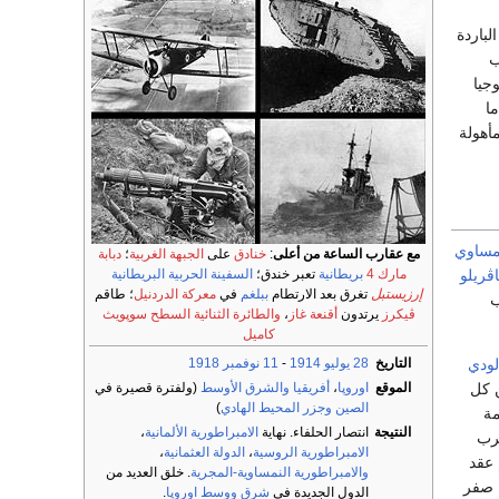
باردة
ب
جيا
ا
أهولة
مساوي
مع عقارب الساعة من أعلى
:
خنادق
على
الجبهة الغربية
؛
دبابة
مارك 4
بريطانية
تعبر خندق؛
السفينة الحربية
البريطانية
ڤريلو
إرزيستبل
تغرق بعد الارتطام
ببلغم
في
معركة الدردنيل
؛ طاقم
ب
ڤيكرز
يرتدون
أقنعة غاز
،
والطائرة الثنائية السطح
سوپويث
كاميل
التاريخ
28 يوليو
1914
-
11 نوفمبر
1918
لودي
الموقع
اوروپا
،
أفريقيا
والشرق الأوسط
(ولفترة قصيرة في
ين كل
الصين
وجزر المحيط الهادي
)
مة
النتيجة
انتصار الحلفاء. نهاية
الامبراطورية الألمانية
،
غرب
الامبراطورية الروسية
،
الدولة العثمانية
،
 عقد
والامبراطورية النمساوية-المجرية
. خلق العديد من
ا صفر
الدول الجديدة في
شرق
ووسط اوروپا
.