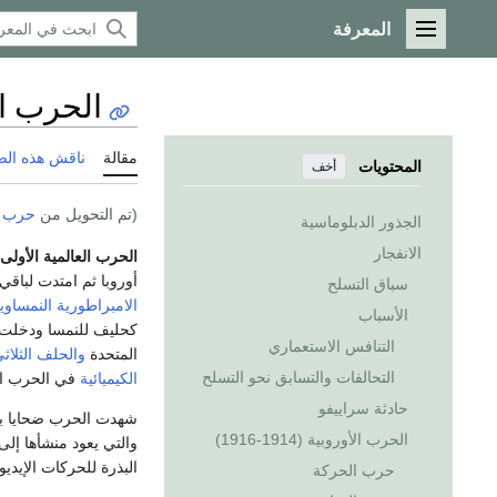
المعرفة
القائمة الرئيسية
الحرب ال
مقالة
ناقش هذه ال
المحتويات
أخف
(تم التحويل من
حرب ع
الجذور الدبلوماسية
الانفجار
الحرب العالمية الأولى
أوروبا ثم امتدت لباقي
سباق التسلح
الامبراطورية النمساوي
الأسباب
كحليف للنمسا ودخلت
التنافس الاستعماري
المتحدة
والحلف الثلاث
التحالفات والتسابق نحو التسلح
الكيميائية
في الحرب الع
حادثة سراييفو
شهدت الحرب ضحايا بش
الحرب الأوروبية (1914-1916)
والتي يعود منشأها إلى
البذرة للحركات الإيدي
حرب الحركة