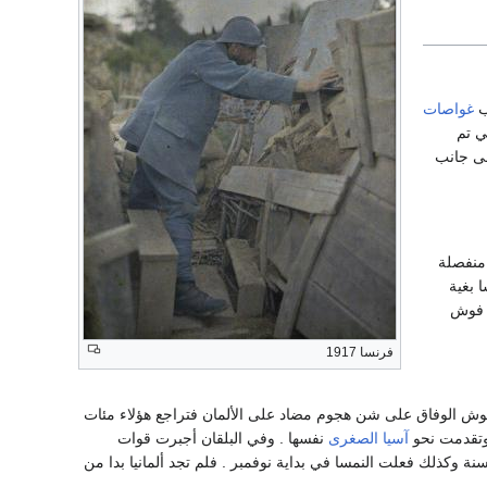
ب
غواصات
ي تم
لى جانب
معاهدة سلام منفصلة
نسا بغية
ي فوش
فرنسا 1917
ا في مسار الحرب لأنها ساعدت جيوش الوفاق على شن هجوم مضاد على الألمان فتراجع هؤلاء مئات
تقدمت نحو
آسيا الصغرى
نفسها . وفي البلقان أجبرت قوات
توبر من نفس السنة وكذلك فعلت النمسا في بداية نوفمبر . فلم تجد ألمانيا بدا من