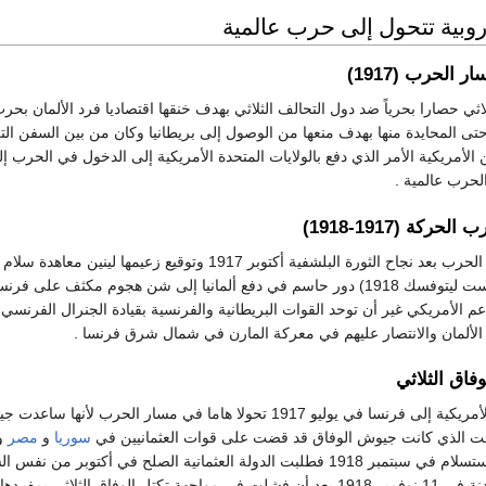
روبية تتحول إلى حرب عالمية
 الحرب (1917)
اثي حصارا بحرياً ضد دول التحالف الثلاثي بهدف خنقها اقتصاديا فرد الألمان بحر
 المحايدة منها بهدف منعها من الوصول إلى بريطانيا وكان من بين السفن الت
الأمريكية الأمر الذي دفع بالولايات المتحدة الأمريكية إلى الدخول في الحرب إ
حرب عالمية .
ركة (1917-1918)
كان لخروج روسيا من الحرب بعد نجاح الثورة البلشفية أكتوبر 1917 وتوقيع زعيمها لينين 
مع ألمانيا (معاهدة بريست ليتوفسك 1918) دور حاسم في دفع ألمانيا إلى شن هجوم مكثف على فر
عم الأمريكي غير أن توحد القوات البريطانية والفرنسية بقيادة الجنرال الفرنس
ألمان والانتصار عليهم في معركة المارن في شمال شرق فرنسا .
فاق الثلاثي
شكل وصول القوات الأمريكية إلى فرنسا في يوليو 1917 تحولا هام
قت الذي كانت جيوش الوفاق قد قضت على قوات العثمانيين في
سوريا
و
مصر
و
على الاستسلام في سبتمبر 1918 فطلبت الدولة العثمانية الصلح في أك
لوفاق الثلاثي بمفردها .