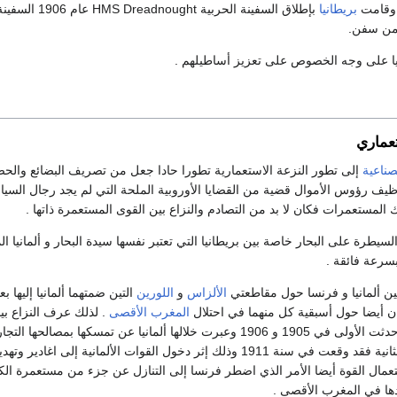
 وقامت
بريطانيا
بإطلاق السفينة الحربية  Dreadnought
 من سفن.
يا على وجه الخصوص على تعزيز أساطيلهم .
عماري
صناعية
إلى تطور النزعة الاستعمارية تطورا حادا جعل من تصريف البضائع والح
وظيف رؤوس الأموال قضية من القضايا الأوروبية الملحة التي لم يجد رجال السيا
ك المستعمرات فكان لا بد من التصادم والنزاع بين القوى المستعمرة ذاتها .
سيطرة على البحار خاصة بين بريطانيا التي تعتبر نفسها سيدة البحار و ألمانيا ا
سرعة فائقة .
ين ألمانيا و فرنسا حول مقاطعتي
الألزاس
و
اللورين
التين ضمتهما ألمانيا إليها ب
ان أيضا حول أسبقية كل منهما في احتلال
المغرب الأقصى
. لذلك عرف النزاع بين
حول هذا البلد أزمتين حدثت الأولى في 1905 و 1906 وعبرت خلالها ألمانيا عن تمسكها بمصالحها
هذا البلد . أما الأزمة الثانية فقد وقعت في سنة 1911 وذلك إثر دخول القوات الألمانية إلى اغادير وتهد
تعمال القوة أيضا الأمر الذي اضطر فرنسا إلى التنازل عن جزء من مستعمرة الك
يدها في المغرب الأقصى .