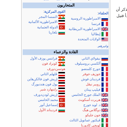
المتحاربون
ذكر أن
القوى المركزية
:
الحلفاء
:
أ فتيل
النمسا-المجر
الامبراطورية الروسية
الامبراطورية الألمانية
فرنسا
الدولة العثمانية
الامبراطورية البريطانية
بلغاريا
إيطاليا
الولايات المتحدة
وغيرهم.
القادة والزعماء
نيقولاي الثاني
فرانتس يوزف الأول
ألكسي بروسيلوڤ
كونراد فون
جورج كلمنصو
هوتسن‌دورف
ڤلهلم الثاني
جوزيف جوفر
إريش فون فالكن‌هاين
فردينان فوش
پول فون هندنبورگ
روبير نيڤل
راينهارد شير
فيليپ پيتان
إريش لودن‌دورف
الملك جورج الخامس
هربرت أسكويث
محمد الخامس
د. لويد جورج
إسماعيل أنور
دوگلاس هيگ
فرديناند الأول
جون جليكو
ڤيكتور عمانويل الثالث
لويجي كادورنا