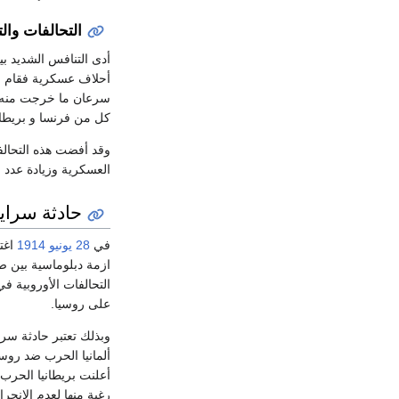
التحالفات وال
أدى التنافس الشديد بي
أحلاف عسكرية فقام الح
سرعان ما خرجت منه إ
كل من فرنسا و بريطاني
وقد أفضت هذه التحالف
العسكرية وزيادة عدد ا
حادثة سراي
في
28 يونيو
1914
اغتا
التحالفات الأوروبية 
على روسيا.
وبذلك تعتبر حادثة سرا
رغبةٍ منها لعدم الانج