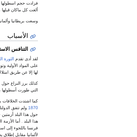
فزادت حجم اسطولها
ألغت كل ماكان قبلها
وسعت بريطانيا وألمان
الأسباب
التنافس الاست
لقد أدى تقدم
الثورة ال
على المواد الأولية وت
لها إلا عن طريق امتلا
كذلك برز النزاع حول ال
التي طورت أسطولها ب
كما اشتدت الخلافات ب
1870
ولم تتفق الدولت
فرنسا باللجوء إلى اس
لألمانيا مقابل إطلاق 