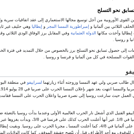
تسابق نحو التسلح
ن القوى الأوروبية من أجل توسيع مجالها الاستعماري إلى عقد اتفاقيات سرية وإ
لف الثلاثي بين ألمانيا و
إمبراطورية النمسا المجر
و
إيطاليا
وهي حليف غير ثاب
يطاليا وأخذت مكانها
الدولة العثمانية
وفي المقابل برز الوفاق الودي الثلاثي وق
ا و روسيا .
ات إلى حصول تسابق نحو التسلح برز بالخصوص من خلال التمديد في فترة الخ
لقوات المسلحة في كل من ألمانيا و فرنسا و روسيا .
يفو
ل طالب صربي ولي عهد النمسا وزوجته أثناء زيارتهما
لسراييفو
في منطقة البو
في العمل حيث سارعت روسيا إلى نصرة صربيا واعلان الحرب على النمسا فقامت أ
ييفو الفتيل الذي أشعل نار الحرب العالمية الأولى وعندما بدأت روسيا بالتعبئة ض
ألمانيا الحرب ضد روسيا في 1/8. غير أنها أعلنت الحرب كذل
أعلنت بريطانيا الحرب على ألمانيا في 4/8، كما أعلنت النمسا ـ مجريا الحرب على روسيا. و
رار للوقوف مع أحد الأطراف قبل أن تتّضح حقيقة الموقف. كما كانت الولايات الم