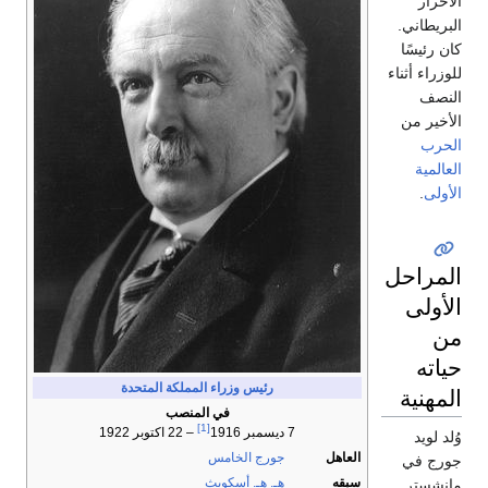
الأحرار
البريطاني.
كان رئيسًا
للوزراء أثناء
النصف
الأخير من
الحرب
العالمية
الأولى
.
المراحل
الأولى
من
حياته
رئيس وزراء المملكة المتحدة
المهنية
في المنصب
[1]
7 ديسمبر 1916
– 22 اكتوبر 1922
وُلد لويد
العاهل
جورج الخامس
جورج في
سبقه
هـ. هـ. أسكويث
مانشستر