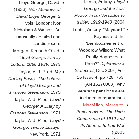
Lentin, Antony.
Lloyd
Lloyd George, David,
George and the Lost
(1933).
War Memoirs of
Peace: From Versailles to
David Lloyd George
. 2
Hitler, 1919-1940
(2004)
vols. London: Ivor
* Lentin, Antony. "Maynard
Nicholson & Watson. An
Keynes and the
unusually detailed and
‘Bamboozlement’ of
candid record.
Woodrow Wilson: What
Morgan, Kenneth O. ed.
Really Happened at
Lloyd George Family
Paris?"
Diplomacy &
Letters, 1885-1936
. 1973.
Statecraft
, Dec 2004, Vol.
Taylor, A. J. P. ed.
My
15 Issue 4, pp 725–763,
Darling Pussy: The Letters
(AN 15276003), why
of Lloyd George and
veterans pensions were
Frances Stevenson
. 1975.
included in reparations
Taylor, A. J. P. ed.
Lloyd
MacMillan, Margaret
.
George: A Diary by
Peacemakers: The Paris
Frances Stevenson.
1971.
Conference of 1919 and
Taylor, A. J. P. ed.
Lloyd
Its Attempt to End War
George: Twelve Essays
.
(2003)
New York, 1971.