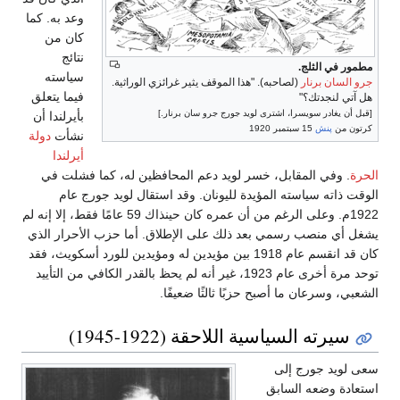
وعد به. كما
كان من
نتائج
مطمور في الثلج.
سياسته
جرو السان برنار
(لصاحبه). "هذا الموقف يثير غرائزي الوراثية.
فيما يتعلق
هل آتي لنجدتك؟"
[قبل أن يغادر سويسرا، اشترى لويد جورج جرو سان برنار.]
بأيرلندا أن
كرتون من
پنش
15 سبتمبر 1920
نشأت
دولة
أيرلندا
الحرة
. وفي المقابل، خسر لويد دعم المحافظين له، كما فشلت في
الوقت ذاته سياسته المؤيدة لليونان. وقد استقال لويد جورج عام
1922م. وعلى الرغم من أن عمره كان حينذاك 59 عامًا فقط، إلا إنه لم
يشغل أي منصب رسمي بعد ذلك على الإطلاق. أما حزب الأحرار الذي
كان قد انقسم عام 1918 بين مؤيدين له ومؤيدين للورد أسكويث، فقد
توحد مرة أخرى عام 1923، غير أنه لم يحظ بالقدر الكافي من التأييد
الشعبي، وسرعان ما أصبح حزبًا ثالثًا ضعيفًا.
سيرته السياسية اللاحقة (1922-1945)
سعى لويد جورج إلى
استعادة وضعه السابق