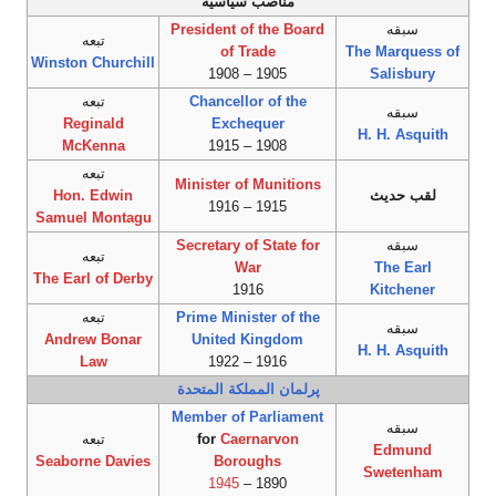
مناصب سياسية
سبقه
President of the Board
تبعه
of Trade
The Marquess of
Winston Churchill
1905 – 1908
Salisbury
Chancellor of the
تبعه
سبقه
Reginald
Exchequer
H. H. Asquith
McKenna
1908 – 1915
تبعه
Minister of Munitions
لقب حديث
Hon. Edwin
1915 – 1916
Samuel Montagu
سبقه
Secretary of State for
تبعه
War
The Earl
The Earl of Derby
1916
Kitchener
Prime Minister of the
تبعه
سبقه
Andrew Bonar
United Kingdom
H. H. Asquith
Law
1916 – 1922
پرلمان المملكة المتحدة
Member of Parliament
سبقه
Caernarvon
for
تبعه
Edmund
Seaborne Davies
Boroughs
Swetenham
1945
1890 –