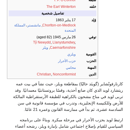
سبقه
T. P. O'Connor
خلفه
The Earl Winterton
تفاصيل شخصية
وُلِد
17 يناير 1863
Chorlton-on-Medlock
,
مانشستر
،
المملكة
المتحدة
توفي
26 مارس 1945
(aged 82)
Tŷ Newydd
,
Llanystumdwy
,
Caernarfonshire
,
ويلز
القومية
ويلزي
الحزب
حزب الأحرار
المهنة
محامي
الدين
Nonconformist
,
Christian
كارنارفونْشاير (گوينَد حاليًا) بمقاطعة ويلز، حيث نشأ في بيت عمه
ريتشارد لويد الذي كان صانع أحذية، وقسًا بروتستانتيًا معمدانيًا. وقد
تربى لويد في مناخ مشحون بالكراهية للطبقة الأرستقراطية المالكة
للأرض وللكنيسة الإنجليزية، وتدرب في مؤسسة قانونية في سن
السادسة عشرة، ثم بدأ في ممارسة القانون وعمره 21 عامًا.
ارتبط لويد بحزب الأحرار في مرحلة مبكرة. وبناءً على برنامجه
السياسي للقيام بإصلاح اجتماعي شامل بإمارة ويلز، رشحه أعضاء