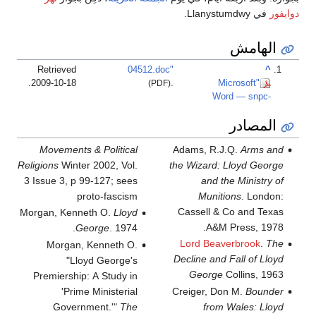
دوايفور
في Llanystumdwy.
الهامش
Retrieved
04512.doc"
^
.
2009-10-18
(PDF)
.
"Microsoft
Word — snpc-
المصادر
Movements & Political
Adams, R.J.Q.
Arms and
Religions
Winter 2002, Vol.
the Wizard: Lloyd George
3 Issue 3, p 99-127; sees
and the Ministry of
proto-fascism
Munitions
. London:
Cassell & Co and Texas
Morgan, Kenneth O.
Lloyd
A&M Press, 1978.
George
. 1974.
Lord Beaverbrook
.
The
Morgan, Kenneth O.
Decline and Fall of Lloyd
"Lloyd George's
George
Collins, 1963
Premiership: A Study in
'Prime Ministerial
Creiger, Don M.
Bounder
Government.'"
The
from Wales: Lloyd