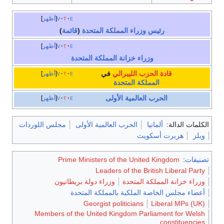
e
t
v
أظهر
رئيس وزراء المملكة المتحدة
(
قائمة
)
e
t
v
أظهر
وزراء خزانة المملكة المتحدة
قادة
الحزب الليبرالي
في
e
t
v
أظهر
المملكة المتحدة
الحرب العالمية الأولى
e
t
v
أظهر
الكلمات الدالة:
ألمانيا
الحرب العالمية الأولى
مجلس اللوردات
ويلز
هربرت أسكويث
تصنيفات
:
Prime Ministers of the United Kingdom
Leaders of the British Liberal Party
وزراء خزانة المملكة المتحدة
وزراء دولة بريطانيون
أعضاء مجلس الخاصة الملكية بالمملكة المتحدة
Georgist politicians
Liberal MPs (UK)
Members of the United Kingdom Parliament for Welsh
constituencies