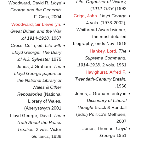
Life: Organizer of Victory,
Woodward, David R.
Lloyd
1912-1916
(1992)
George and the Generals
Grigg, John
.
Lloyd George
F. Cass, 2004.
4 vols. (1973-2002),
Woodward, Sir Llewellyn
.
Whitbread Award winner;
Great Britain and the War
the most detailed
of 1914-1918.
1967.
biography; ends Nov. 1918
Cross, Colin, ed.
Life with
Hankey, Lord
.
The
Lloyd George: The Diary
Supreme Command,
of A.J. Sylvester
1975.
1914-1918
. 2 vols. 1961.
Jones, J Graham.
The
Havighurst, Alfred F
.
Lloyd George papers at
Twentieth-Century Britain.
the National Library of
1966.
Wales & Other
Jones, J Graham. entry in
Repositories
(National
Dictionary of Liberal
Library of Wales,
Thought
Brack & Randall
Aberystwyth 2001)
(eds.) Politico's Methuen,
Lloyd George, David.
The
2007
Truth About the Peace
Jones; Thomas.
Lloyd
Treaties
. 2 vols. Victor
George
1951.
Gollancz, 1938