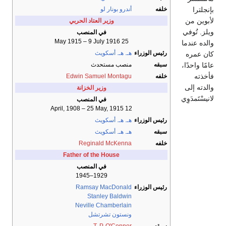
خلفه
أندرو بونار لو
بإنجلترا
لأبوين من
وزير العتاد الحربي
ويلز. تُوفي
في المنصب
25 May 1915 – 9 July 1916
والده عندما
رئيس الوزراء
هـ. هـ. أسكويث
كان عمره
سبقه
منصب مستحدث
عامًا واحدًا،
فأخذته
خلفه
Edwin Samuel Montagu
والدته إلى
وزير الخزانة
لانيسْتَمدَوِي
في المنصب
12 April, 1908 – 25 May, 1915
رئيس الوزراء
هـ. هـ. أسكويث
سبقه
هـ. هـ. أسكويث
خلفه
Reginald McKenna
Father of the House
في المنصب
1929–1945
رئيس الوزراء
Ramsay MacDonald
Stanley Baldwin
Neville Chamberlain
ونستون تشرتشل