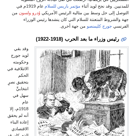
للمدنيين. وقد نجح لويد أثناء
مؤتمر باريس للسلام
عام 1919م في
التوصل إلى حل وسط بين مثالية الرئيس الأمريكي
وُدرو ولسون
من
جهة والشروط المتعنتة للسلام التي كان ينشدها رئيس الوزراء
الفرنسي
جورج كليمنصو
من جهة أخرى.
رئيس وزراء ما بعد الحرب (1918-1922)
وقد بقي
لويد جورج
وحكومته
الائتلافية في
الحكم
بتحقيق نصرٍ
انتخابيٍّ
سهل في
عام
1918م، إلا
أنه لم يحقق
إعادة البناء
الاقتصادي
الذي كان قد