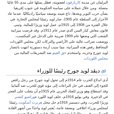
البرلمان عن مدينة
كارنارفون
لعضويته، فظل يمثلها على مدى 55 عامًا
متصلة. ومن خلال حملاته على سياسة الحكومة في جنوب إفريقيا
بشأن حرب البوير وبعدها، ذاع صيته بوصفه سياسيًا راديكاليًا. عندما عاد
الأحرار إلى السلطة عام 1905، صار لويد رئيسًا لمجلس التجارة. في
خلال الفترة من 1908 إلى 1915م، عمل لويد وزيرًا للمالية، وتبنى
قانون معاش كبار السن الذي صدر عام 1911م. وقد فرضت ميزانية
الشعب التي وضعها عام 1909 ضريبة على الدخل غير المكتسب،
ووضعت ضرائب عالية على الأراضي والتركات لكن مجلس اللوردات
المحافظ رفض هذه الميزانية، مما سبب أزمة دستورية انتهت بانتصار
لويد جورج وحزبه، واستخدم
حق الفيتو
ضد التشريعات المالية من
مجلس اللوردات
.
ديڤد لويد جورج رئيسًا للوزراء
أدى اندلاع الحرب عام 1914م إلى تحول لويد جورج من رجل رافض
للجوء إلى العنف في حل النزاعات إلى مؤيد قوي للحرب ضد ألمانيا.
وقد استطاع وهو وزير للعتاد الحربي عام 1915م أن يتغلب على العجز
في الذخيرة. وفي يوليو 1916م، خلف لويد اللورد
هوراشيو كتشنر
وزيرًا للحرب، وفي ديسمبر 1916م حل محل
هربرت أسكويث
رئيسًا
لمجلس وزراء ائتلافي. وبصفة عامة، يُعتبر لويد واحدًا من أشهر القادة
العسكريين في بريطانيا؛ ارتفعت في ظل قيادته الروح المعنوية