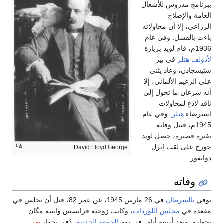
ببرنامج مدروس للأشغال
العامة والإصلاح
الزراعي، إلا أن محاولاته
باءت بالفشل. وفي عام
1936م، قام لويد بزيارة
لأدولف هتلر
في بير
شتيسجادن، وعاد يثني
على الزعيم الألماني، إلا
أنه سرعان ما تحول إلى
ناقد لاذع لمحاولات
استرضاء
هتلر
. وفي عام
1945م، قبيل وفاته
بفترة قصيرة، حصل لويد
جورج على لقب إيرل
David Lloyd George
دوايفور.
وفاته
توفي
بالسرطان
في 26 مارس 1945، عن عمر 82، قبل أن يجلس في
مقعده في
مجلس اللوردات
، وكانت زوجته فرانسس وابنته مگان
بجواره. وبعد أربعة أيام، في يوم
الجمعة الحزينة
، دُفِن بجوار
نهر