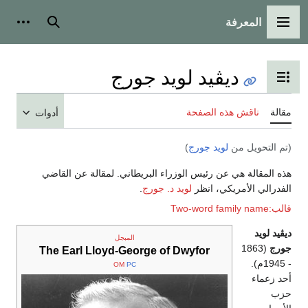
المعرفة
القائمة الرئيسية
بحث
أدوات
ديڤيد لويد جورج
تبديل عرض جدول المحتويات
مقالة
ناقش هذه الصفحة
أدوات
(تم التحويل من
لويد جورج
)
هذه المقالة هي عن رئيس الوزراء البريطاني. لمقالة عن القاضي
الفدرالي الأمريكي، انظر
لويد د. جورج
.
قالب:Two-word family name
ديڤيد لويد
المبجل
جورج
(1863
The Earl Lloyd-George of Dwyfor
- 1945م).
OM
PC
أحد زعماء
حزب