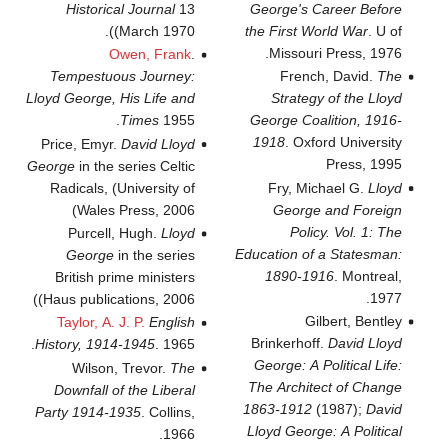
Historical Journal
13
George's Career Before
(March 1970).
the First World War
. U of
Missouri Press, 1976.
Owen, Frank
.
Tempestuous Journey:
French, David.
The
Lloyd George, His Life and
Strategy of the Lloyd
Times
1955.
George Coalition, 1916-
1918
. Oxford University
Price, Emyr.
David Lloyd
Press, 1995
George
in the series Celtic
Radicals, (University of
Fry, Michael G.
Lloyd
Wales Press, 2006)
George and Foreign
Policy. Vol. 1: The
Purcell, Hugh.
Lloyd
Education of a Statesman:
George
in the series
1890-1916
. Montreal,
British prime ministers
1977.
(Haus publications, 2006)
Gilbert, Bentley
Taylor, A. J. P.
English
Brinkerhoff.
David Lloyd
History, 1914-1945
. 1965.
George: A Political Life:
Wilson, Trevor.
The
The Architect of Change
Downfall of the Liberal
1863-1912
(1987);
David
Party 1914-1935
. Collins,
Lloyd George: A Political
1966.