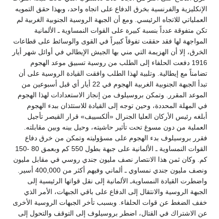
الإنكليزية والفرنسية بخرق الدفاع على اتجاه واحد، وبهذا حقق التمويه
العملياتي للاتجاه الرئيسي. ومع أن الجبهة الروسية الجنوبية الغربية لم
تكن متفوقة عدداً بنسبة كبيرة على القوات النمساوية ـ الألمانية
المواجهة لها فقد حققت تفوقاً كبيراً في القوى والوسائط على قطاعات
الخرق، إلا أن الهزيمة التي مني بها الجيش الإيطالي في أوائل شهر أيار
1916 دفعت الحلفاء إلى الطلب من روسية تسبيق موعد الهجوم
تضامناً مع إيطالية. وتلبية لهذا الطلب وافقت القيادة الروسية على أن
تبدأ الجبهة الجنوبية الغربية الهجوم في 22 أيار أي قبل أسبوعين من
الموعد المقرر. وتمكن بروسيلوف من إنجاز الاستعدادات لهذا الهجوم
في المهلة المحددة، وحين توجه إلى القيادة للاستئذان ببدء الهجوم
أبلغه رئيس الأركان العليا الجنرال «ألكسييف» قرار القيصر تأجيل
العملية من دون مسوغ تحت تأثير حاشيته، وحيل بينه وبين مقابلته.
فقرر بروسيلوف بدء الهجوم على مسؤوليته وتمكن من خرق دفاع
القوات النمساوية ـ الألمانية على جبهة بطول 550 كم وبعمق 80 -150
كم. وكان ثمن هذا الانتصار نصف مليون جندي روسي في مقابل مليون
ونصف مليون جندي نمساوي ـ ألماني وفيهم أكثر من 400,000 أسير.
واضطرت القيادة النمساويةـ الألمانية إلى نقل قواتها الرئيسية إلى
الجبهة الروسية والانتقال إلى الدفاع على باقي الجبهات، الأمر الذي
خفف الضغط عن قوات الحلفاء. وبسبب تأخر الجبهات الروسية الأخرى
عن الاشتراك في القتال، اضطر بروسيلوف إلى التوقف والتحول إلى