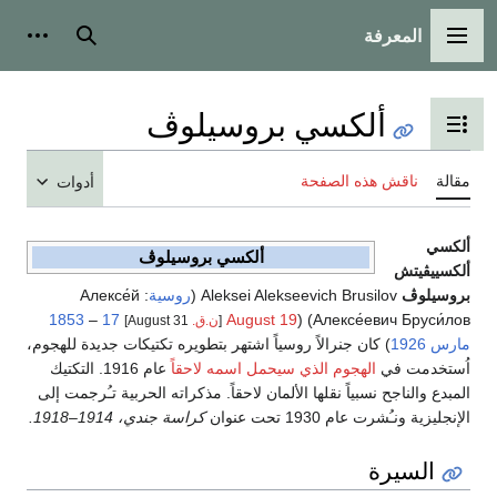
المعرفة
القائمة الرئيسية
بحث
أدوات
ألكسي بروسيلوڤ
تبديل عرض جدول المحتويات
مقالة
ناقش هذه الصفحة
أدوات
ألكسي
ألكسي بروسيلوڤ
ألكسييڤيتش
بروسيلوڤ
Aleksei Alekseevich Brusilov (
روسية
:
Алексе́й
1853
–
17
19 August
) (
Алексе́евич Бруси́лов
[
ن.ق.
31 August]
مارس
1926
) كان جنرالاً روسياً اشتهر بتطويره تكتيكات جديدة للهجوم،
اُستخدمت في
الهجوم الذي سيحمل اسمه لاحقاً
عام 1916. التكتيك
المبدع والناجح نسبياً نقلها الألمان لاحقاً. مذكراته الحربية تـُرجمت إلى
الإنجليزية ونـُشرت عام 1930 تحت عنوان
كراسة جندي، 1914–1918.
السيرة