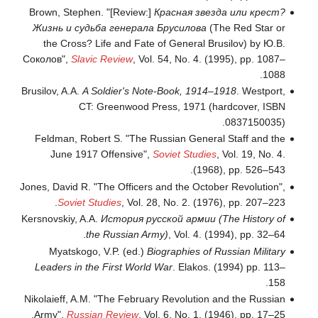
Brown, Stephen. "[Review:]
Красная звезда или крест?
Жизнь и судьба генерала Брусилова
(The Red Star or
the Cross? Life and Fate of General Brusilov) by Ю.В.
Соколов",
Slavic Review
, Vol. 54, No. 4. (1995), pp. 1087–
1088.
Brusilov, A.A.
A Soldier's Note-Book, 1914–1918
. Westport,
CT: Greenwood Press, 1971 (hardcover, ISBN
0837150035).
Feldman, Robert S. "The Russian General Staff and the
June 1917 Offensive",
Soviet Studies
, Vol. 19, No. 4.
(1968), pp. 526–543.
Jones, David R. "The Officers and the October Revolution",
Soviet Studies
, Vol. 28, No. 2. (1976), pp. 207–223.
Kersnovskiy, A.A.
История русской армии (The History of
the Russian Army)
, Vol. 4. (1994), pp. 32–64.
Myatskogo, V.P. (ed.)
Biographies of Russian Military
Leaders in the First World War
. Elakos. (1994) pp. 113–
158.
Nikolaieff, A.M. "The February Revolution and the Russian
Army",
Russian Review
, Vol. 6, No. 1. (1946), pp. 17–25.