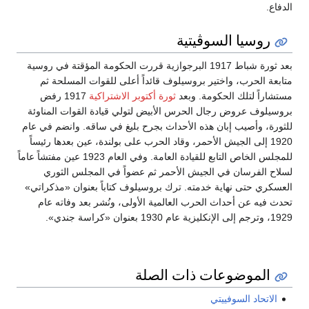
الدفاع.
روسيا السوڤيتية
بعد ثورة شباط 1917 البرجوازية قررت الحكومة المؤقتة في روسية
متابعة الحرب، واختير بروسيلوف قائداً أعلى للقوات المسلحة ثم
مستشاراً لتلك الحكومة. وبعد
ثورة أكتوبر الاشتراكية
1917 رفض
بروسيلوف عروض رجال الحرس الأبيض لتولي قيادة القوات المناوئة
للثورة، وأصيب إبان هذه الأحداث بجرح بليغ في ساقه. وانضم في عام
1920 إلى الجيش الأحمر، وقاد الحرب على بولندة، عين بعدها رئيساً
للمجلس الخاص التابع للقيادة العامة. وفي العام 1923 عين مفتشاً عاماً
لسلاح الفرسان في الجيش الأحمر ثم عضواً في المجلس الثوري
العسكري حتى نهاية خدمته. ترك بروسيلوف كتاباً بعنوان «مذكراتي»
تحدث فيه عن أحداث الحرب العالمية الأولى، ونُشر بعد وفاته عام
1929، وترجم إلى الإنكليزية عام 1930 بعنوان «كراسة جندي».
الموضوعات ذات الصلة
الاتحاد السوفييتي