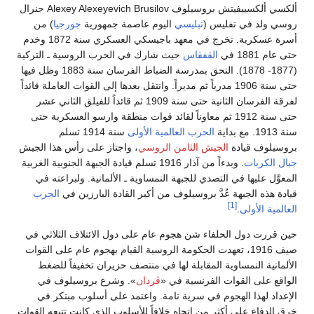
ألكسي ألكسييفيتش بروسيلوف Alexey Alexeyevich Brusilov جنرال
روسي ولد في تفليس (
تبليسي
اليوم عاصمة جمهورية
جورجيا
) من
أسرة عسكرية. تخرج في معهد باجيسكي العسكري سنة 1872 وخدم
حتى عام 1881 في
القفقاس
حيث شارك في الحرب الروسية ـ التركية
(1877- 1878). التحق بمدرسة الضباط الفرسان سنة 1883 وظل فيها
حتى سنة 1906 مدرباً ثم مديراً. وانتقل بعدها إلى القوات العاملة قائداً
لفرقة الفرسان الثانية حتى سنة 1909 ثم قائداً للفيلق الثاني عشر
حتى سنة 1912 ثم معاوناً لقائد قوات منطقة وارسو العسكرية حتى
سنة 1913. مع بداية
الحرب العالمية الأولى
سنة 1914 تسلم
بروسيلوف قيادة
الجيش الثامن الروسي
، واجتاز على رأس هذا الجيش
جبال الكربات
. وبدءاً من آذار 1916 تسلم قيادة الجبهة الجنوبية الغربية
المعوَّل عليها في التصدي للجبهة النمساوية ـ الألمانية. ولبراعته في
قيادة هذه الجبهة عُدَّ بروسيلوف من أكبر القادة البارزين في
الحرب
[1]
العالمية الأولى
.
حين قررت دول الحلفاء شن هجوم عام على دول الائتلاف الثلاثي في
صيف 1916، تعهدت الحكومة الروسية القيام بهجوم عام على القوات
الألمانية النمساوية المقابلة لها في منتصف حزيران تخفيفاً للضغط
الواقع على القوات الفرنسية في «
ڤردان
». وشرع بروسيلوف في
الإعداد لهذا الهجوم في سرية تامة. واعتمد على أسلوب مبتكر في
خرق الدفاع على أكثر من اتجاه خلافاً للأسلوب الذي كانت تتبعه القوات