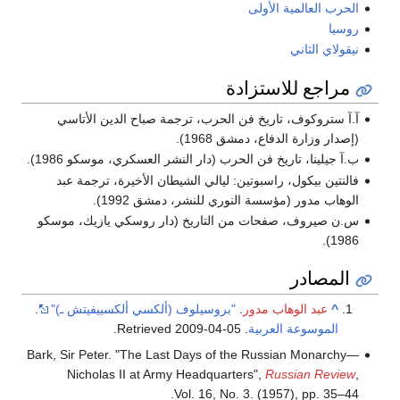
الحرب العالمية الأولى
روسيا
نيقولاي الثاني
مراجع للاستزادة
آ.آ ستروكوف، تاريخ فن الحرب، ترجمة صباح الدين الأتاسي
(إصدار وزارة الدفاع، دمشق 1968).
ب.آ جيلينا، تاريخ فن الحرب (دار النشر العسكري، موسكو 1986).
فالنتين بيكول، راسبوتين: ليالي الشيطان الأخيرة، ترجمة عبد
الوهاب مدور (مؤسسة النوري للنشر، دمشق 1992).
س.ن صيروف، صفحات من التاريخ (دار روسكي يازيك، موسكو
1986).
المصادر
^
عبد الوهاب مدور
.
"بروسيلوف (ألكسي ألكسييفيتش ـ)"
.
الموسوعة العربية
. Retrieved
2009-04-05
.
Bark, Sir Peter. "The Last Days of the Russian Monarchy—
Nicholas II at Army Headquarters",
Russian Review
,
Vol. 16, No. 3. (1957), pp. 35–44.