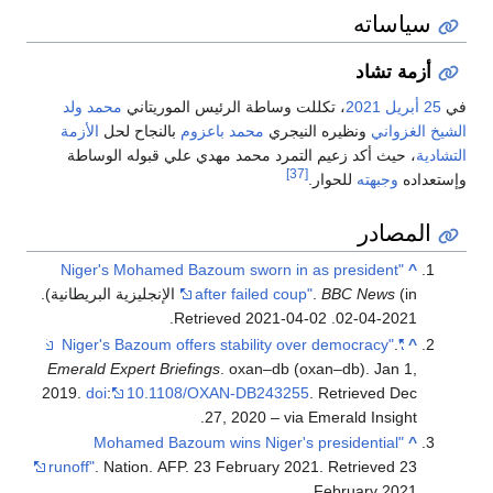
سياساته
أزمة تشاد
في
25 أبريل
2021
، تكللت وساطة الرئيس الموريتاني
محمد ولد
الشيخ الغزواني
ونظيره النيجري
محمد باعزوم
بالنجاح لحل
الأزمة
التشادية
، حيث أكد زعيم التمرد محمد مهدي علي قبوله الوساطة
[37]
وإستعداده
وجبهته
للحوار.
المصادر
"Niger's Mohamed Bazoum sworn in as president
^
BBC News
.
after failed coup"
(in الإنجليزية البريطانية).
.
2021-04-02
. Retrieved
2021-04-02
.
"Niger's Bazoum offers stability over democracy"
^
Emerald Expert Briefings
. oxan–db (oxan–db). Jan 1,
2019.
doi
:
10.1108/OXAN-DB243255
. Retrieved
Dec
27,
2020
– via Emerald Insight.
"Mohamed Bazoum wins Niger's presidential
^
runoff"
. Nation. AFP. 23 February 2021
. Retrieved
23
.
February
2021