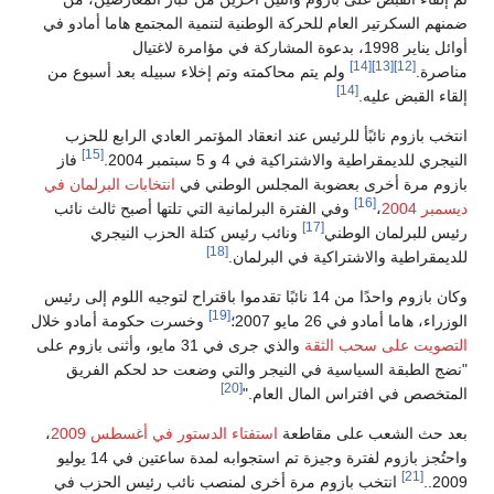
ضمنهم السكرتير العام للحركة الوطنية لتنمية المجتمع هاما أمادو في
أوائل يناير 1998، بدعوة المشاركة في مؤامرة لاغتيال
[14]
[13]
[12]
مناصرة.
ولم يتم محاكمته وتم إخلاء سبيله بعد أسبوع من
[14]
إلقاء القبض عليه.
انتخب بازوم نائبًأ للرئيس عند انعقاد المؤتمر العادي الرابع للحزب
[15]
النيجري للديمقراطية والاشتراكية في 4 و 5 سبتمبر 2004.
فاز
بازوم مرة أخرى بعضوبة المجلس الوطني في
انتخابات البرلمان في
[16]
ديسمبر 2004
،
وفي الفترة البرلمانية التي تلتها أصبح ثالث نائب
[17]
رئيس للبرلمان الوطني
ونائب رئيس كتلة الحزب النيجري
[18]
للديمقراطية والاشتراكية في البرلمان.
وكان بازوم واحدًا من 14 نائبًا تقدموا باقتراح لتوجيه اللوم إلى رئيس
[19]
الوزراء، هاما أمادو في 26 مايو 2007؛
وخسرت حكومة أمادو خلال
التصويت على سحب الثقة
والذي جرى في 31 مايو، وأثنى بازوم على
"نضج الطبقة السياسية في النيجر والتي وضعت حد لحكم الفريق
[20]
المتخصص في افتراس المال العام."
بعد حث الشعب على مقاطعة
استفتاء الدستور في أغسطس 2009
،
واحتُجز بازوم لفترة وجيزة تم استجوابه لمدة ساعتين في 14 يوليو
[21]
2009..
انتخب بازوم مرة أخرى لمنصب نائب رئيس الحزب في