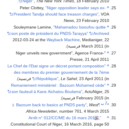
Niger"
,
The New York Times
, 18 February 2010.
Peter Clottey,
"Niger opposition leader says ex-
^
President Tandja should face treason charges"
, VOA
News, 23 February 2010.
Souleymane Lamine,
"Mahamadou Issoufou quitte
^
son poste de président du PNDS-Tarayya"
Archived
2012-03-24 at the
Wayback Machine
, Medianiger, 22
(in فرنسية)
March 2011
.
"Niger unveils new government", Agence France-
^
Presse, 21 April 2011.
"Le Chef de l'Etat signe un décret portant composition
^
des membres du premier gouvernement de la 7ème
(in فرنسية)
, 23 April 2011
Le Sahel
,
République"
.
"Remaniement ministériel : Bazoum Mohamed cède
^
son fauteuil à Kane Aichatou Boulama"
, ActuNiger, 25
(in فرنسية)
February 2015
.
أ
ب
,
West
"Bazoum back to basics at PNDS party"
^
Africa Newsletter
, number 701, 4 March 2015.
,
"Arrêt n° 012/CC/ME du 16 mars 2016"
^
Constitutional Court of Niger, 16 March 2016, page 50.