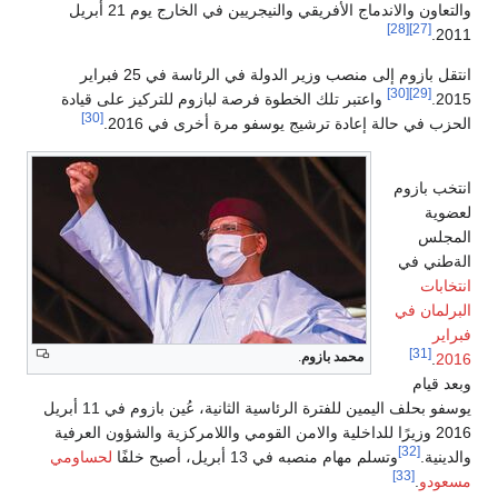
والتعاون والاندماج الأفريقي والنيجريين في الخارج يوم 21 أبريل
[28]
[27]
2011.
انتقل بازوم إلى منصب وزير الدولة في الرئاسة في 25 فبراير
[30]
[29]
2015.
واعتبر تلك الخطوة فرصة لبازوم للتركيز على قيادة
[30]
الحزب في حالة إعادة ترشيج يوسفو مرة أخرى في 2016.
انتخب بازوم
لعضوية
المجلس
الةطني في
انتخابات
البرلمان في
فبراير
[31]
محمد بازوم
.
.
2016
وبعد قيام
يوسفو بحلف اليمين للفترة الرئاسية الثانية، عُين بازوم في 11 أبريل
2016 وزيرًا للداخلية والامن القومي واللامركزية والشؤون العرفية
[32]
والدينية.
وتسلم مهام منصبه في 13 أبريل، أصبح خلفًا
لحساومي
[33]
مسعودو
.