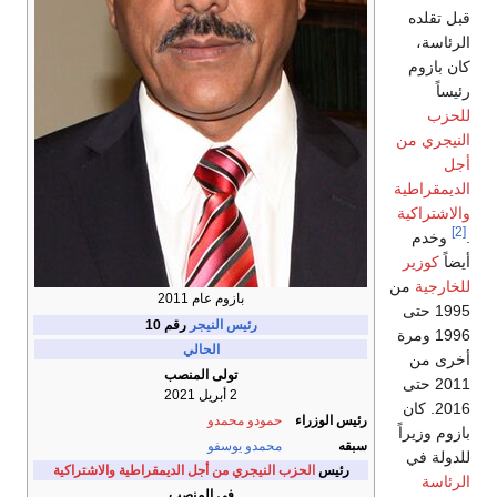
قبل تقلده
الرئاسة،
كان بازوم
رئيساً
للحزب
النيجري من
أجل
الديمقراطية
والاشتراكية
[2]
.
وخدم
أيضاً
كوزير
للخارجية
من
بازوم عام 2011
1995 حتى
رئيس النيجر
رقم 10
1996 ومرة
الحالي
أخرى من
تولى المنصب
2011 حتى
2 أبريل 2021
2016. كان
رئيس الوزراء
حمودو محمدو
بازوم وزيراً
سبقه
محمدو يوسفو
للدولة في
رئيس
الحزب النيجري من أجل الديمقراطية والاشتراكية
الرئاسة
في المنصب