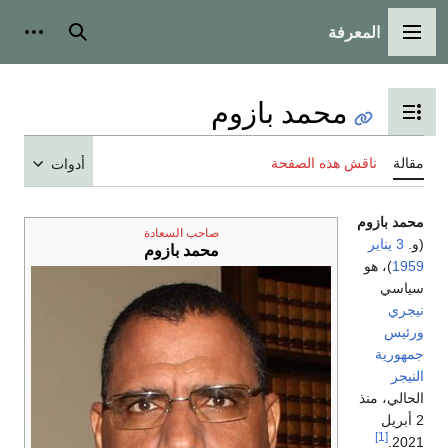
المعرفة
القائمة الرئيسية
بحث
أدوات
محمد بازوم
تبديل عرض جدول المحتويات
مقالة
ناقش هذه الصفحة
أدوات
محمد بازوم
صاحب السعادة
(و.
3 يناير
محمد بازوم
1959
)، هو
سياسي
نيجري
ورئيس
جمهورية
النيجر
الحالي، منذ
2 أبريل
[1]
2021.