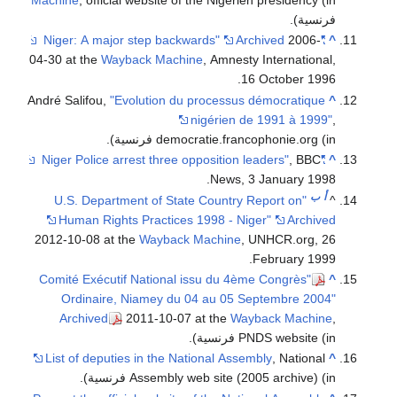
Machine
, official website of the Nigerien presidency
(in
فرنسية)
.
Archived
2006-
"Niger: A major step backwards"
^
04-30 at the
Wayback Machine
, Amnesty International,
16 October 1996.
André Salifou,
"Evolution du processus démocratique
^
nigérien de 1991 à 1999"
,
(in فرنسية)
democratie.francophonie.org
.
, BBC
"Niger Police arrest three opposition leaders"
^
News, 3 January 1998.
أ
ب
"U.S. Department of State Country Report on
^
Human Rights Practices 1998 - Niger"
Archived
2012-10-08 at the
Wayback Machine
, UNHCR.org, 26
February 1999.
"Comité Exécutif National issu du 4ème Congrès
^
Ordinaire, Niamey du 04 au 05 Septembre 2004"
Archived
2011-10-07 at the
Wayback Machine
,
(in فرنسية)
PNDS website
.
List of deputies in the National Assembly
, National
^
(in فرنسية)
Assembly web site (2005 archive)
.