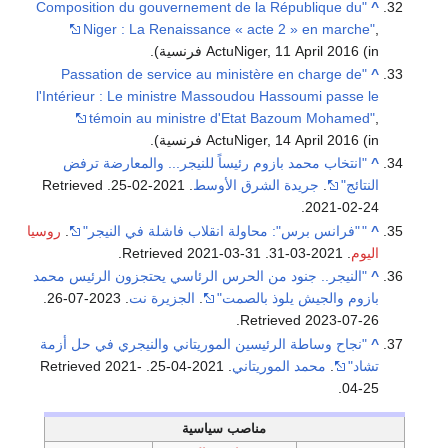
"Composition du gouvernement de la République du
^
Niger : La Renaissance « acte 2 » en marche"
,
(in فرنسية)
ActuNiger, 11 April 2016
.
"Passation de service au ministère en charge de
^
l'Intérieur : Le ministre Massoudou Hassoumi passe le
témoin au ministre d'Etat Bazoum Mohamed"
,
(in فرنسية)
ActuNiger, 14 April 2016
.
^
"انتخاب محمد بازوم رئيساً للنيجر... والمعارضة ترفض
النتائج"
.
جريدة الشرق الأوسط
. 2021-02-25
. Retrieved
.
2021-02-24
^
"
"فرانس برس": محاولة انقلاب فاشلة في النيجر"
.
روسيا
اليوم
. 2021-03-31
. Retrieved
2021-03-31
.
^
"النيجر.. جنود من الحرس الرئاسي يحتجزون الرئيس محمد
بازوم والجيش يلوذ بالصمت"
.
الجزيرة نت
. 2023-07-26
.
.
Retrieved
2023-07-26
^
"نجاح وساطة الرئيسين الموريتاني والنيجري في حل أزمة
تشاد"
.
محمد الموريتاني
. 2021-04-25
. Retrieved
2021-
.
04-25
مناصب سياسية