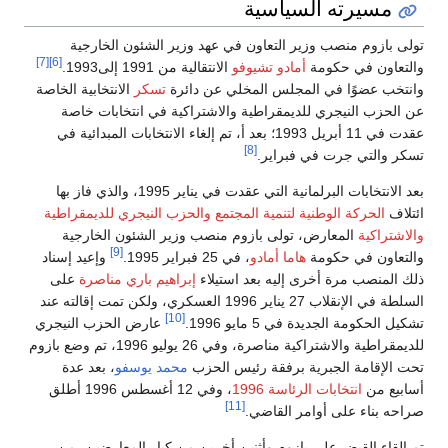
مسيرته السياسية
تولى بازوم منصب وزير التعاون في عهد وزير الشئون الخارجية
[7]
[6]
والتعاون في حكومة
أمادو تشيوفو
الانتقالية من 1991 إلى1993.
وانتخب عضوًا في المجلس المخلي عن دائرة
تسكر
الانتخابية الخاصة
عن الحزب النيجري للديمقراطية والاشتراكية في انتخابات خاصة
عقدت في 11 أبريل 1993؛ بعد أ، تم إلغاء الانتخابات المبدائية في
[8]
تسكر والتي جرت في فبراير.
بعد الانتخابات البرلمانية التي عقدت في يناير 1995، والذي فاز بها
ائتلاف
الحركة الوطنية لتنمية المجتمع
والحزب النيجري للديمقراطية
والاشتراكية
المعارض، تولى بازوم منصب وزير الشئون الخارجية
[9]
والتعاون في حكومة
هاما أمادو
، في 25 فبراير 1995.
وإعيد إسناد
ذلك المنصب مرة أخرى إليه بعد استيلاء
إبراهيم باري مناصرة
على
السلطة في الإنقلاب 27 يناير 1996 العسكري، ولكن تمت إقالته عند
[10]
تشكيل الحكومة الجديدة في 5 مايو 1996.
عارض الحزب النيجري
للديمقراطية والاشتراكية مناصرة، وفي 26 يوليو 1996، تم وضع بازوم
تحت الإقامة الجبرية برفقة رئيس الحزب
محمد يوسفو
، بعد عدة
أسابيع من
انتخابات الرئاسة 1996
، وفي 12 أغسطس 1996 أطلق
[11]
صراحه بناء على أوامر القاضي.
تم إلقاء القبض على بازوم وأثنين أخرين من كبار المعارضين، من