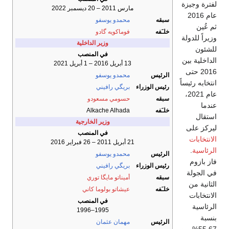
لفترة وجيزة
مارس 2011 – 20 ديسمبر 2022
عام 2016
سبقه
محمدو يوسفو
ثم عُين
خلـَفه
فوماكويه گادو
وزيراً للدولة
وزير الداخلية
للشئون
في المنصب
الداخلية بين
13 أبريل 2016 – 1 أبريل 2021
2016 حتى
الرئيس
محمدو يوسفو
انتخابه رئيساً
رئيس الوزراء
بريگي رافيني
عام 2021،
سبقه
حسومي مسعودو
عندما
خلـَفه
Alkache Alhada
استقال
وزير الخارجية
ليركز على
في المنصب
الانتخابات
21 أبريل 2011 – 26 فبراير 2016
الرئاسية
.
الرئيس
محمدو يوسفو
فاز بازوم
رئيس الوزراء
بريگي رافيني
في الجولة
سبقه
أميناتو مايگا توري
الثانية من
خلـَفه
عيشاتو بولوما كاني
الانتخابات
في المنصب
الرئاسية
1995–1996
بنسبة
الرئيس
مهمان عثمان