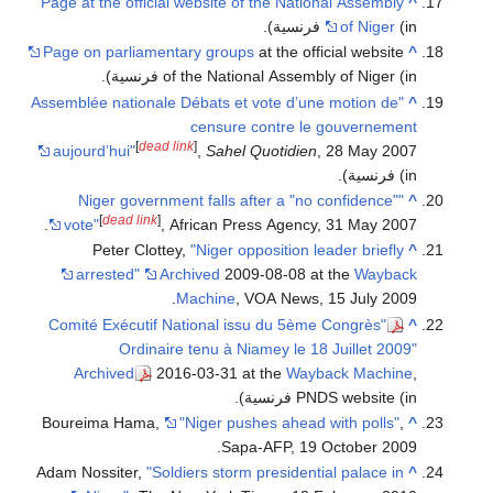
Page at the official website of the National Assembly
^
(in فرنسية)
of Niger
.
Page on parliamentary groups
at the official website
^
(in فرنسية)
of the National Assembly of Niger
.
"Assemblée nationale Débats et vote d’une motion de
^
censure contre le gouvernement
[
dead link
]
aujourd’hui"
,
Sahel Quotidien
, 28 May 2007
(in فرنسية)
.
"Niger government falls after a "no confidence"
^
[
dead link
]
vote"
, African Press Agency, 31 May 2007.
Peter Clottey,
"Niger opposition leader briefly
^
arrested"
Archived
2009-08-08 at the
Wayback
Machine
, VOA News, 15 July 2009.
"Comité Exécutif National issu du 5ème Congrès
^
Ordinaire tenu à Niamey le 18 Juillet 2009"
Archived
2016-03-31 at the
Wayback Machine
,
(in فرنسية)
PNDS website
.
Boureima Hama,
"Niger pushes ahead with polls"
,
^
Sapa-AFP, 19 October 2009.
Adam Nossiter,
"Soldiers storm presidential palace in
^