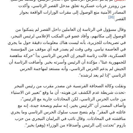
من رويترز عربات عسكرية تغلق مدخل القصر الرئاسي، وأكدت
المصادر الأمنية منع الوصول إلى مقرات الوزارات الواقعة بجوار
[36]
القصر.
وقال مسؤول في الرئاسة إن العاملين داخل القصر لم يتمكنوا من
الوصول إلى مكاتبهم، وأفاد عضو في المكتب الإعلامي لرئيس النيجر،
في تصريحات للجزيرة، بأنه ليست هناك معلومات دقيقة حول ما يجري
في العاصمة نيامي. وفي وقت لم يصدر فيه أي موقف من المؤسسة
العسكرية، قالت رئاسة النيجر إن الحرس الرئاسي بدأ "حركة مناهضة
للجمهورية عبثا"، مؤكدة أن الرئيس وأسرته بخير. وأضافت الرئاسة أن
الجيش لم يدعم الحرس الرئاسي، وأنه مستعد لمهاجمة الحرس
الرئاسي "إذا لم يعد لرشده".
ونقلت وكالة الصحافة الفرنسية عن مصدر مقرب من رئيس النيجر
-تحدث شريطة عدم الكشف عن هويته- أن ما وقع "تعبير عن الاستياء
من جانب الحرس الرئاسي، لكن المحادثات جارية مع الرئيس"،
وأضاف المصدر أن "الرئيس بخير، إنه سليم وبصحة جيدة، إنه مع
عائلته في المقر". ولم يتضح سبب سلوك الحرس الرئاسي وما يجري
مناقشته في المحادثات. وقال نائب في البرلمان النيجري من حزب
بازوم "تحدثت إلى الرئيس وأصدقاء من الوزراء (وهم) بخير".