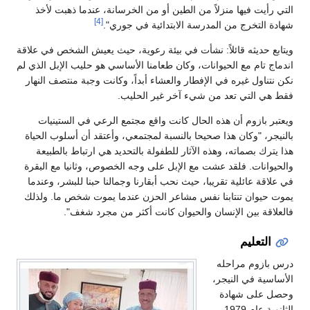
التي رأيت فيها منزلاً من الطين أو من الخرسانة، عندما ذهبت لأخذ
[4]
شهادة التخرج من المدرسة الابتدائية في جوري".
ويتابع حديثه قائلاً: نشأت في بيئة رعوية، حيث يعيش الشخص في علاقة
اندماج تام مع الحيوانات، وكان طعامنا الأساسي هو حليب الإبل الذي لم
نكن نتناول غيره في الإفطار والعشاء أبداً، وكانت وجبة منتصف النهار
فقط هي التي تعد من شيء آخر غير الحليب.
ويعتبر بازوم أن هذه الحال كانت واقع مجتمع الرعي في الستينيات
بالنيجر، "وكان هذا صحيحا بالنسبة لمجتمعي، وأعتقد أن أسلوب الحياة
هذا يترك بصماته، وهذه الآثار للطفولة بالتحديد هي ارتباط بالطبيعة
والحيوانات. فلقد عشت مع الإبل على وجه الخصوص، وثانيا مع البقرة
في علاقة عائلية تقريبا، حيث نحب أبقارنا وجمالنا حبنا للبشر، وعندما
يموت حيوان تنتابنا نفس مشاعر الحزن عندما يموت شخص ما. ولذلك
فالعلاقة بين الإنسان والحيوان كانت أكثر من مجرد شغف".
التعليم
درس بازوم مراحله
الأساسية في النيجر،
وحصل على شهادة
الثانوية عام 1979،