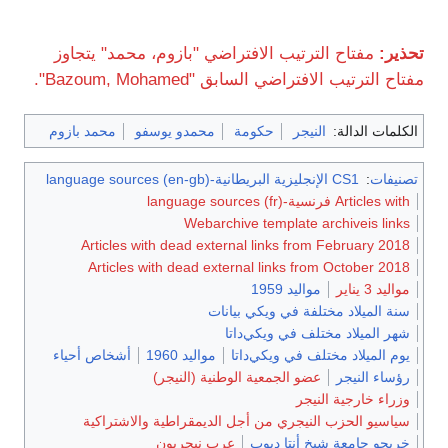
تحذير:
مفتاح الترتيب الافتراضي "بازوم، محمد" يتجاوز
مفتاح الترتيب الافتراضي السابق "Bazoum, Mohamed".
الكلمات الدالة:
النيجر
حكومة
محمدو يوسفو
محمد بازوم
تصنيفات
:
CS1 الإنجليزية البريطانية-language sources (en-gb)
Articles with فرنسية-language sources (fr)
Webarchive template archiveis links
Articles with dead external links from February 2018
Articles with dead external links from October 2018
مواليد 3 يناير
مواليد 1959
سنة الميلاد مختلفة في ويكي بيانات
شهر الميلاد مختلف في ويكي‌داتا
يوم الميلاد مختلف في ويكي‌داتا
مواليد 1960
أشخاص أحياء
رؤساء النيجر
عضو الجمعية الوطنية (النيجر)
وزراء خارجية النيجر
سياسيو الحزب النيجري من أجل الديمقراطية والاشتراكية
خريجو جامعة شيخ أنتا ديوپ
عرب نيجريون