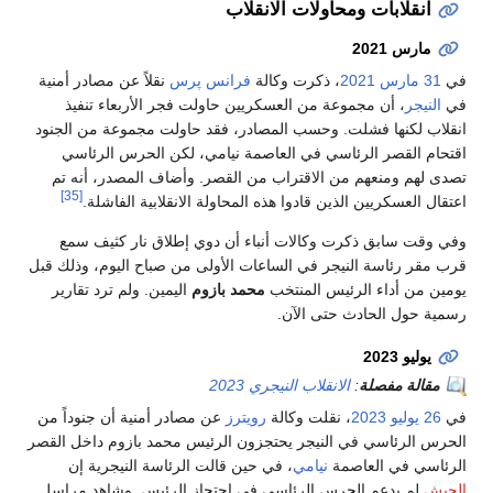
انقلابات ومحاولات الانقلاب
مارس 2021
في
31 مارس
2021
، ذكرت وكالة
فرانس پرس
نقلاً عن مصادر أمنية
في
النيجر
، أن مجموعة من العسكريين حاولت فجر الأربعاء تنفيذ
انقلاب لكنها فشلت. وحسب المصادر، فقد حاولت مجموعة من الجنود
اقتحام القصر الرئاسي في العاصمة نيامي، لكن الحرس الرئاسي
تصدى لهم ومنعهم من الاقتراب من القصر. وأضاف المصدر، أنه تم
[35]
اعتقال العسكريين الذين قادوا هذه المحاولة الانقلابية الفاشلة.
وفي وقت سابق ذكرت وكالات أنباء أن دوي إطلاق نار كثيف سمع
قرب مقر رئاسة النيجر في الساعات الأولى من صباح اليوم، وذلك قبل
يومين من أداء الرئيس المنتخب
محمد بازوم
اليمين. ولم ترد تقارير
رسمية حول الحادث حتى الآن.
يوليو 2023
مقالة مفصلة
:
الانقلاب النيجري 2023
في
26 يوليو
2023
، نقلت وكالة
رويترز
عن مصادر أمنية أن جنوداً من
الحرس الرئاسي في النيجر يحتجزون الرئيس محمد بازوم داخل القصر
الرئاسي في العاصمة
نيامي
، في حين قالت الرئاسة النيجرية إن
الجيش
لم يدعم الحرس الرئاسي في احتجاز الرئيس. وشاهد مراسل