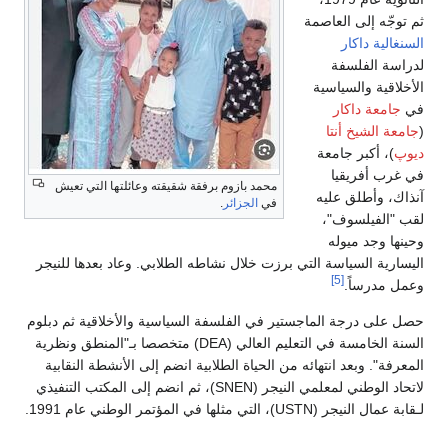
ثم توجّه إلى العاصمة
السنغالية
داكار
لدراسة الفلسفة
الأخلاقية والسياسية
في
جامعة داكار
(
جامعة الشيخ أنتا
ديوپ
)، أكبر جامعة
في غرب أفريقيا
محمد بازوم برفقة شقيقته وعائلتها التي تعيش
آنذاك، وأطلق عليه
في
الجزائر
.
لقب "الفيلسوف"،
وحينها وجد ميوله
اليسارية السياسة التي برزت خلال نشاطه الطلابي. وعاد بعدها للنيجر
[5]
وعمل مدرساً.
حصل على درجة الماجستير في الفلسفة السياسية والأخلاقية ثم دبلوم
السنة الخامسة في التعليم العالي (DEA) متخصصا بـ"المنطق ونظرية
المعرفة". وبعد انتهائه من الحياة الطلابية انضم إلى الأنشطة النقابية
لاتحاد الوطني لمعلمي النيجر (SNEN)، ثم انضم إلى المكتب التنفيذي
لـقابة عمال النيجر (USTN)، التي مثلها في المؤتمر الوطني عام 1991.