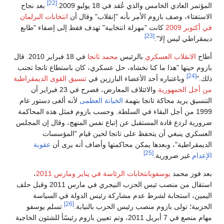
[22]
المؤتمر العادي الخامس والذي عُقد في 18 يوليو 2009.
بعد نجاح
الاستفتاء، وصف بازوم الأمر بأنه "إنقلاب" وقال أن
انتخابات البرلمان
في أكتوبر 2009
كانت "مهزلة انتخابية" تهدف فقط إلى إضفاء "طابع
[23]
ديمقراطي ليس إلا".
أطاح
الانقلاب العسكري
بالرئيس
محمد تانجا
في 18 فبراير 2010. قال
بازوم حينها "هذا ما كنا نخشاه، حل عسكري، كان باستطاع تانجا تجنب
[24]
ذلك."
وباعتباره أحد الأعضاء البارزين في
تنسيق القوى الديمقراطية
من أجل الجمهورية
والائتلاف المعارض، فصرح في 23 فبراير أن
التنسيق يريد محاكة تانجا بتهمة
الخيانة العظمى
لأنه ألغى دستور عام
1999 من أجل البقاء في السلطة. وحسب بازوم فمثل هذه المحاكمة
ضرورية لردع قادة المستقبل عن إتباع نفس المنهج، وقال إن المجلس
العسكري ينبغي أن يتحفظ على تانجا لحين قيام "المؤسسات
الديمقراطية"، وبعدها يمكن محاكمتها وأضاف أنه يرى أن
عقوبة
[25]
الإعدام
غير ضرورية.
بعد فوز محمد
يوسفوبانتخابات الرئاسة في يناير ومارس 2011
،
استقال من منصب ئيس الحزب النيجري في مارس 2011 وقبل حلف
اليمين، استجابة لشرط عدم مشاركة رئيس الدولة في السياسة
[26]
الحزبية؛ تولى بازوم منصب رئيس الحزب بالنيابة.
تسلم يوسفو
مهام منصع في 7 أبريل 2011، وتم تعيين بازوم رئيسًأ للشئون الخاجية