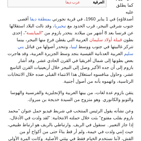
العرقية
عرب ديفا
كما يطلق
عليه
أصدقاؤه) في 1 يناير 1960، في قرية نجورتي
بمنطقة ديفا
أقصى
جنوب شرقي النيجر، قرب الحدود مع
نيجيريا
، وقد نالت البلاد استقلالها
عن فرنسا بعد 8 أشهر من ميلاده. ينحدر بازوم من "
الميايسة
"، إحدى
بطون
قبيلة أولاد سليمان
العربية التي يقطن فرع منها النيجر، بينما
تتركز غالبيتها في جنوب ووسط
ليبيا
، وتنحدر أصولها من قبائل
بني
سليم
العربية العدنانية القيسية بنجد وسط الجزيرة العربية، وقد هاجرت
بعض بطونها إلى شمال أفريقيا في القرن الحادي عشر. وقد أشار
بازوم إلى أن جده الأكبر وصل إلى النيجر خلال أربعينيات القرن التاسع
عشر، وحاول منافسوه استغلال هذا الانتماء القبلي ضده خلال الانتخابات
الرئاسية، واتهموه بأنه من أصول أجنبية.
يتقن بازوم عدة لغات، من بينها العربية والإنجليزية والفرنسية والهوسا
والتوبو والكانوري. وهو متزوج من السيدة خديجة بن مبروك.
وعن نشأته يقول الرئيس المنتخب في شريط فيديو حمل عنوان "محمد
بازوم بقلب مفتوح" بثت خلال حملته الانتخابية: "لقد ولدت في الأدغال،
إذا جاز التعبير.. سنقول في الريف. وارتباطي بالريف هو ارتباط طبيعي،
حيث إنني ولدت في خيمة، ولم أر قط بناءً حتى من أكواخ أو من
القش، لأننا نستخدم الخيام فقط في بيئتي الأصلية. وكانت المرة الأولى