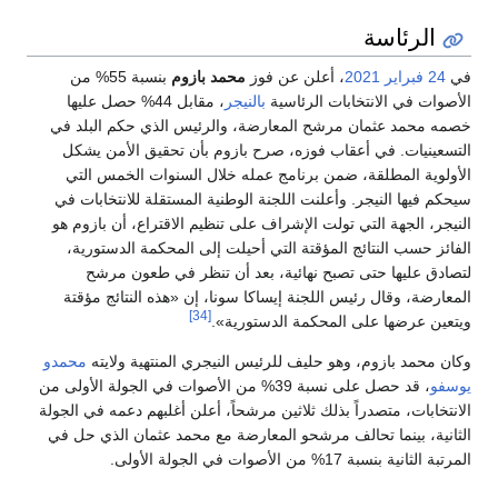
الرئاسة
في
24 فبراير
2021
، أعلن عن فوز
محمد بازوم
بنسبة 55% من
الأصوات في الانتخابات الرئاسية
بالنيجر
، مقابل 44% حصل عليها
خصمه محمد عثمان مرشح المعارضة، والرئيس الذي حكم البلد في
التسعينيات. في أعقاب فوزه، صرح بازوم بأن تحقيق الأمن يشكل
الأولوية المطلقة، ضمن برنامج عمله خلال السنوات الخمس التي
سيحكم فيها النيجر. وأعلنت اللجنة الوطنية المستقلة للانتخابات في
النيجر، الجهة التي تولت الإشراف على تنظيم الاقتراع، أن بازوم هو
الفائز حسب النتائج المؤقتة التي أحيلت إلى المحكمة الدستورية،
لتصادق عليها حتى تصبح نهائية، بعد أن تنظر في طعون مرشح
المعارضة، وقال رئيس اللجنة إيساكا سونا، إن «هذه النتائج مؤقتة
[34]
ويتعين عرضها على المحكمة الدستورية».
وكان محمد بازوم، وهو حليف للرئيس النيجري المنتهية ولايته
محمدو
يوسفو
، قد حصل على نسبة 39% من الأصوات في الجولة الأولى من
الانتخابات، متصدراً بذلك ثلاثين مرشحاً، أعلن أغلبهم دعمه في الجولة
الثانية، بينما تحالف مرشحو المعارضة مع محمد عثمان الذي حل في
المرتبة الثانية بنسبة 17% من الأصوات في الجولة الأولى.