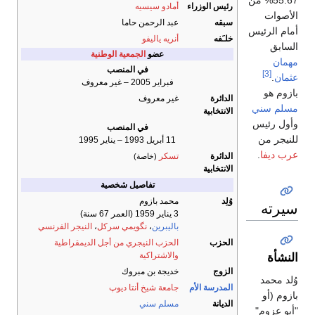
55.67% من
رئيس الوزراء
أمادو سيسيه
الأصوات
سبقه
عبد الرحمن حاما
أمام الرئيس
خلـَفه
أنريه ياليفو
السابق
عضو
الجمعية الوطنية
مهمان
في المنصب
[3]
عثمان
.
فبراير 2005 – غير معروف
بازوم هو
الدائرة
غير معروف
مسلم سني
الانتخابية
وأول رئيس
في المنصب
للنيجر من
11 أبريل 1993 – يناير 1995
عرب ديفا
.
الدائرة
تسكر
(خاصة)
الانتخابية
تفاصيل شخصية
وُلِد
محمد بازوم
سيرته
3 يناير 1959
(العمر 67 سنة)
باليبرين
،
نگويمي
سركل
،
النيجر الفرنسي
الحزب
الحزب النيجري من أجل الديمقراطية
والاشتراكية
النشأة
الزوج
خديجة بن مبروك
وُلد محمد
المدرسة الأم
جامعة شيخ أنتا ديوپ
بازوم (أو
الديانة
مسلم سني
"أبو عزوم"