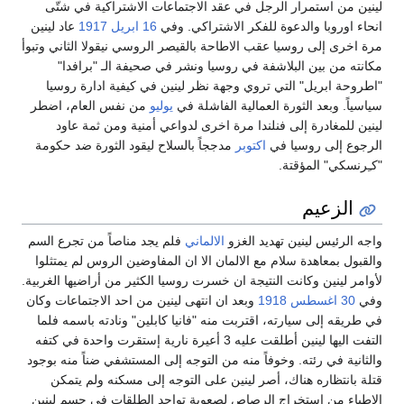
لينين من استمرار الرجل في عقد الاجتماعات الاشتراكية في شتّى
انحاء اوروبا والدعوة للفكر الاشتراكي. وفي
16 ابريل
1917
عاد لينين
مرة اخرى إلى روسيا عقب الاطاحة بالقيصر الروسي نيقولا الثاني وتبوأ
مكانته من بين البلاشفة في روسيا ونشر في صحيفة الـ "برافدا"
"اطروحة ابريل" التي تروي وجهة نظر لينين في كيفية ادارة روسيا
سياسياً. وبعد الثورة العمالية الفاشلة في
يوليو
من نفس العام، اضطر
لينين للمغادرة إلى فنلندا مرة اخرى لدواعي أمنية ومن ثمة عاود
الرجوع إلى روسيا في
اكتوبر
مدججاً بالسلاح ليقود الثورة ضد حكومة
"كـِرنسكي" المؤقتة.
الزعيم
واجه الرئيس لينين تهديد الغزو
الالماني
فلم يجد مناصاً من تجرع السم
والقبول بمعاهدة سلام مع الالمان الا ان المفاوضين الروس لم يمتثلوا
لأوامر لينين وكانت النتيجة ان خسرت روسيا الكثير من أراضيها الغربية.
وفي
30 اغسطس
1918
وبعد ان انتهى لينين من احد الاجتماعات وكان
في طريقه إلى سيارته، اقتربت منه "فانيا كابلين" ونادته باسمه فلما
التفت اليها لينين أطلقت عليه 3 أعيرة نارية إستقرت واحدة في كتفه
والثانية في رئته. وخوفاً منه من التوجه إلى المستشفي ضناً منه بوجود
قتلة بانتظاره هناك، أصر لينين على التوجه إلى مسكنه ولم يتمكن
الاطباء من استخراج الرصاص لصعوبة تواجد الطلقات في جسم لينين