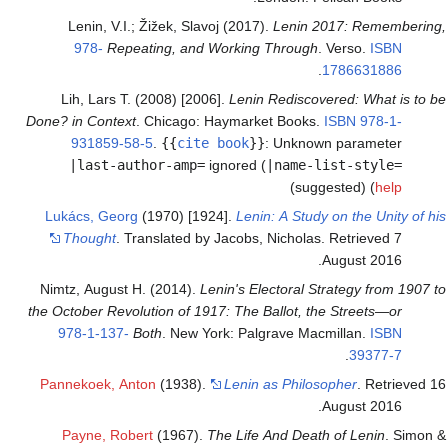
Lenin, V.I.; Žižek, Slavoj (2017).
Lenin 2017: Remembering,
978-
Repeating, and Working Through
. Verso.
ISBN
.
1786631886
Lih, Lars T. (2008) [2006].
Lenin Rediscovered: What is to be
Done? in Context
. Chicago: Haymarket Books.
ISBN
978-1-
931859-58-5
.
{{
cite book
}}
:
Unknown parameter
|last-author-amp=
ignored (
|name-list-style=
)
suggested) (
help
Lukács, Georg
(1970) [1924].
Lenin: A Study on the Unity of his
Thought
. Translated by Jacobs, Nicholas
. Retrieved
7
.
August
2016
Nimtz, August H. (2014).
Lenin's Electoral Strategy from 1907 to
the October Revolution of 1917: The Ballot, the Streets—or
978-1-137-
Both
. New York: Palgrave Macmillan.
ISBN
.
39377-7
Pannekoek, Anton
(1938).
Lenin as Philosopher
. Retrieved
16
.
August
2016
Payne, Robert
(1967).
The Life And Death of Lenin
. Simon &