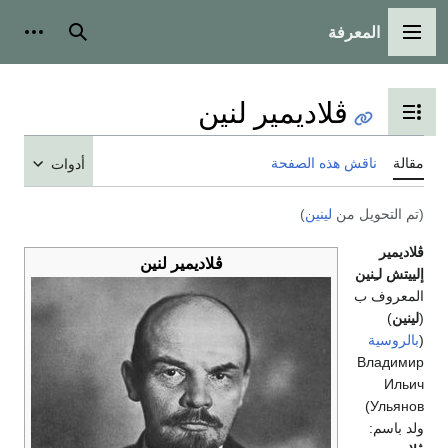
المعرفة
القائمة الرئيسية
بحث
أدوات
ڤلاديمير لنين
تبديل عرض جدول المحتويات
مقالة
ناقش هذه الصفحة
أدوات
(تم التحويل من
لينين
)
ڤلاديمير
ڤلاديمير لنين
إلييتش لـِنين
المعروف ب
(
لينين
)
(
بالروسية
Владимир
Ильич
Ульянов)
ولد باسم: