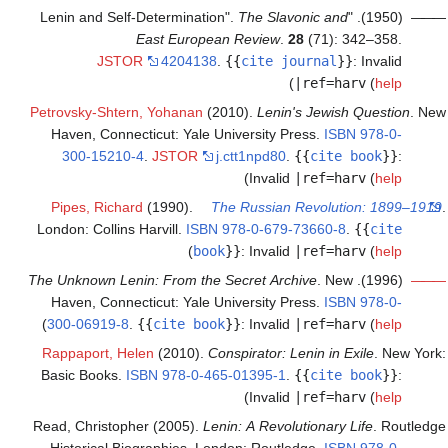
The Slavonic and
(1950). "Lenin and Self-Determination".
———
East European Review
.
28
(71): 342–358.
JSTOR
4204138
.
{{
cite journal
}}
:
Invalid
)
|ref=harv
(
help
Petrovsky-Shtern, Yohanan
(2010).
Lenin's Jewish Question
. New
Haven, Connecticut: Yale University Press.
ISBN
978-0-
300-15210-4
.
JSTOR
j.ctt1npd80
.
{{
cite book
}}
:
)
Invalid
|ref=harv
(
help
Pipes, Richard
(1990).
The Russian Revolution: 1899–1919
.
London: Collins Harvill.
ISBN
978-0-679-73660-8
.
{{
cite
)
book
}}
:
Invalid
|ref=harv
(
help
The Unknown Lenin: From the Secret Archive
. New
(1996).
———
Haven, Connecticut: Yale University Press.
ISBN
978-0-
)
300-06919-8
.
{{
cite book
}}
:
Invalid
|ref=harv
(
help
Rappaport, Helen
(2010).
Conspirator: Lenin in Exile
. New York:
Basic Books.
ISBN
978-0-465-01395-1
.
{{
cite book
}}
:
)
Invalid
|ref=harv
(
help
Read, Christopher (2005).
Lenin: A Revolutionary Life
. Routledge
Historical Biographies. London: Routledge.
ISBN
978-0-