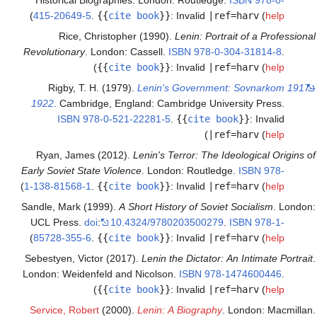
)
415-20649-5
.
{{
cite book
}}
:
Invalid
|ref=harv
(
help
Rice, Christopher (1990).
Lenin: Portrait of a Professional
Revolutionary
. London: Cassell.
ISBN
978-0-304-31814-8
.
)
{{
cite book
}}
:
Invalid
|ref=harv
(
help
Rigby, T. H. (1979).
Lenin's Government: Sovnarkom 1917–
1922
. Cambridge, England: Cambridge University Press.
ISBN
978-0-521-22281-5
.
{{
cite book
}}
:
Invalid
)
|ref=harv
(
help
Ryan, James (2012).
Lenin's Terror: The Ideological Origins of
Early Soviet State Violence
. London: Routledge.
ISBN
978-
)
1-138-81568-1
.
{{
cite book
}}
:
Invalid
|ref=harv
(
help
Sandle, Mark (1999).
A Short History of Soviet Socialism
. London:
UCL Press.
doi
:
10.4324/9780203500279
.
ISBN
978-1-
)
85728-355-6
.
{{
cite book
}}
:
Invalid
|ref=harv
(
help
Sebestyen, Victor (2017).
Lenin the Dictator: An Intimate Portrait
.
London: Weidenfeld and Nicolson.
ISBN
978-1474600446
.
)
{{
cite book
}}
:
Invalid
|ref=harv
(
help
Service, Robert
(2000).
Lenin: A Biography
. London: Macmillan.