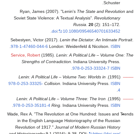
Schuster.
Ryan, James (2007). "Lenin's
The State and Revolution
and
Soviet State Violence: A Textual Analysis".
Revolutionary
Russia
.
20
(2): 151–172.
.
doi
:
10.1080/09546540701633452
Sebestyen, Victor (2017).
Lenin the Dictator: An Intimate Portrait
.
.
978-1-47460-044-6
London: Weidenfeld & Nicolson.
ISBN
Service, Robert
(1985).
Lenin: A Political Life – Volume One: The
Strengths of Contradiction
. Indiana University Press.
.
978-0-253-33324-7
ISBN
Lenin: A Political Life – Volume Two: Worlds in
(1991).
———
978-0-253-33325-
Collision
. Indiana University Press.
ISBN
.
4
Lenin: A Political Life – Volume Three: The Iron
(1995).
———
.
978-0-253-35181-4
Ring
. Indiana University Press.
ISBN
Wade, Rex A. "The Revolution at One Hundred: Issues and Trends
in the English Language Historiography of the Russian
Revolution of 1917."
Journal of Modern Russian History
and Historiography
9.1 (2016): 9-38. DOI:
https://doi.org/