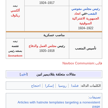
1917–1924
تبعه
رئيس
مجلس مفوضي
ألكسي
الشعب
<في
اتحاد
ريكوڤ
الجمهورية الاشتراكية
السوڤيتية
1922–1924
مناصب عسكرية
تبعه
رئيس
مجلس العمل والدفاع
نفسه
تأسيس المنصب
1918–1920
بصفته رئيس
Sovnarkom
قالب:Navbox Communism
مقالات متعلقة بڤلاديمير لنين
أظهر
الكلمات الدالة:
فنلندا
روسيا
إسكرا
احتجاج
تصنيفات
:
Articles with hatnote templates targeting a nonexistent
page