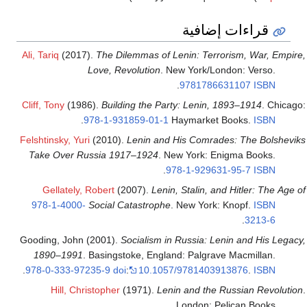
قراءات إضافية
Ali, Tariq
(2017).
The Dilemmas of Lenin: Terrorism, War, Empire,
Love, Revolution
. New York/London: Verso.
.
9781786631107
ISBN
Cliff, Tony
(1986).
Building the Party: Lenin, 1893–1914
. Chicago:
.
978-1-931859-01-1
Haymarket Books.
ISBN
Felshtinsky, Yuri
(2010).
Lenin and His Comrades: The Bolsheviks
Take Over Russia 1917–1924
. New York: Enigma Books.
.
978-1-929631-95-7
ISBN
Gellately, Robert
(2007).
Lenin, Stalin, and Hitler: The Age of
978-1-4000-
Social Catastrophe
. New York: Knopf.
ISBN
.
3213-6
Gooding, John (2001).
Socialism in Russia: Lenin and His Legacy,
1890–1991
. Basingstoke, England: Palgrave Macmillan.
.
978-0-333-97235-9
doi
:
10.1057/9781403913876
.
ISBN
Hill, Christopher
(1971).
Lenin and the Russian Revolution
.
London: Pelican Books.