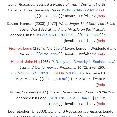
Lenin Reloaded: Toward a Politics of Truth
. Durham, North
Carolina: Duke University Press.
ISBN
978-0-8223-3941-0
.
)
{{
cite book
}}
:
Invalid
|ref=harv
(
help
Davies, Norman (2003) [1972].
White Eagle, Red Star: The Polish-
Soviet War 1919-20 and 'the Miracle on the Vistula'
.
London: Pimlico.
ISBN
978-0712606943
.
{{
cite book
}}
:
)
Invalid
|ref=harv
(
help
Fischer, Louis
(1964).
The Life of Lenin
. London: Weidenfeld and
)
Nicolson.
{{
cite book
}}
:
Invalid
|ref=harv
(
help
Hazard, John N.
(1965).
"Unity and Diversity in Socialist Law"
.
Law and Contemporary Problems
.
30
(2): 270–290.
doi
:
10.2307/1190515
.
JSTOR
1190515
. Retrieved
8
August
2016
.
{{
cite journal
}}
:
Invalid
|ref=harv
)
(
help
Kotkin, Stephen (2014).
Stalin: Paradoxes of Power, 1878–1928
.
London: Allen Lane.
ISBN
978-0-713-99944-0
.
{{
cite
)
book
}}
:
Invalid
|ref=harv
(
help
Lee, Stephen J. (2003).
Lenin and Revolutionary Russia
. London:
Routledge.
ISBN
978-0-415-28718-0
.
{{
cite book
}}
: