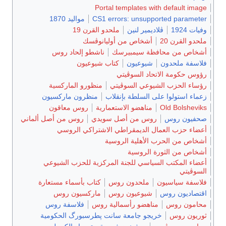
Portal templates with default image
CS1 errors: unsupported parameter
مواليد 1870
وفيات 1924
ڤلاديمير لنين
ملحدو القرن 19
ملحدو القرن 20
أشخاص من أوليانوڤسك
أشخاص من محافظة سيمبيرسك
ناشطو إلحاد روس
فلاسفة ملحدون
شيوعيون
كتاب شيوعيون
رؤوس حكومة الاتحاد السوڤيتي
رؤساء الحزب الشيوعي السوڤيتي
منظورو الماركسية
زعماء استولوا على السلطة بإنقلاب
منظرون ماركسيون
Old Bolsheviks
مناهضو الاستعمارية
روس معاقون
صحفيون روس
روس من أصل سويدي
روس من أصل ألماني
أعضاء حزب العمال الديمقراطي الاشتراكي الروسي
أشخاص من الحرب الأهلية الروسية
أشخاص من الثورة الروسية
أعضاء المكتب السياسي للجنة المركزية للحزب الشيوعي
السوڤيتي
فلاسفة سياسيون
ملحدون روس
كتاب بأسماء مستعارة
اقتصاديون روس
شيوعيون روس
ماركسيون روس
محامون روس
مناهضو رأسمالية روس
فلاسفة روس
ثوريون روس
خريجو جامعة سانت پطرسبورگ الحكومية