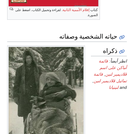
كتاب
إفلام الأممية الثانية
.
لقراءة وتحميل الكتاب، اضغط على
الصورة.
حياته الشخصية وصفاته
ذكراه
انظر أيضاً:
قائمة
أماكن على اسم
ڤلاديمير لنين
,
قائمة
تماثيل ڤلاديمير لنين
,
and
لنينيانا