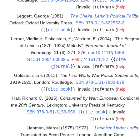
)
Invalid
|ref=harv
(
help
Leggett, George (1981).
The Cheka: Lenin's Political Police
.
Oxford: Oxford University Press.
ISBN
978-0-19-822552-2
.
)
{{
cite book
}}
:
Invalid
|ref=harv
(
help
Lerner, Vladimir; Finkelstein, Y.; Witztum, E. (2004). "The Enigma
of Lenin's (1870–1924) Malady".
European Journal of
Neurology
.
11
(6): 371–376.
doi
:
10.1111/j.1468-
1331.2004.00839.x
.
PMID
15171732
.
{{
cite
)
journal
}}
:
Invalid
|ref=harv
(
help
Goldstein, Erik (2013).
The First World War Peace Settlements,
1919-1925
. London: Routledge.
ISBN
978-1-31-7883-678
.
)
{{
cite book
}}
:
Invalid
|ref=harv
(
help
Hall, Richard C. (2015).
Consumed by War: European Conflict in
the 20th Century
. Lexington: University Press of Kentucky.
ISBN
978-0-81-3159-959
.
{{
cite book
}}
:
Invalid
)
|ref=harv
(
help
Liebman, Marcel (1975) [1973].
Leninism Under Lenin
.
Translated by Brian Pearce. London: Jonathan Cape.