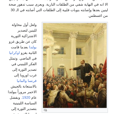
الا انه في النهاية شفي من الطلقات النارية. ويعزى سبب تدهور صحة
لينين بعدها وإصابته بنوبات قلبية إلى الطلقات التي أصابته في الـ 30
من اغسطس.
ولعل أول محاولة
للينين لتصدير
الاشتراكية الثورية
كان عن طريق غزو
بولندا
بعدما قامت
الثانية بغزو
اوكرانيا
في الماضي. وتمثل
الفكر اللينيني في
تصدير الثورة إلى
غرب اوروبا إلى
فرنسا
والمانيا
بالاستعانة بالجيش
الاحمر مروراً ببولندا
عام
1920
. وبفشل
السياسة اللينينية
بتصدير الثورة إلى