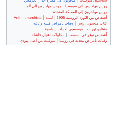
سياسيون سوڤييت
مدفونون في مقبرة جدار الكرملين
روس مهاجرون إلى سويسرا
روس مهاجرون إلى ألمانيا
روس مهاجرون إلى المملكة المتحدة
أشخاص من الثورة الروسية 1905
لنينية
Anti-monarchists
كتاب ملحدون روس
وفيات بأمراض قلبية وعائية
منظرو ثورات
مؤسسون أحزاب سياسية
أشخاص توفو في المنصب
محاولات اغتيال فاشلة
وفيات بأمراض معدية في روسيا
سوڤيت من أصل يهودي