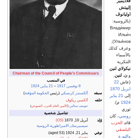
ڤلاديمير
إلييتش
اوليانوڤ
(بالروسية:
Влади́мир
Ильи́ч
Улья́нов),
وعرف كذلك
بالأسماء
التنكرية
نيكولاي لنين
Chairman of the Council of People’s Commissars
و
ن. لنين
,
في المنصب
(عاش
22
8 نوفمبر
,
1917
–
21 يناير
,
1924
ابريل
1870
سبقه
ألكسندر كرنسكي
(رئيس
الحكومة المؤقتة
)
إلى
21 يناير
خلفه
ألكسي ريكوڤ
1924
م).
جوسف ستالين
(
الأمين العام للحزب الشيوعي
)
ثوري
تفاصيل شخصية
روسي
، كان
وُلِد
أبريل 10, 1870
(OS)
قائد
الحزب
سيمبيرسك
,
الامبراطورية الروسية
البلشڤي
توفي
يناير 21, 1924
(aged 53)
والثورة