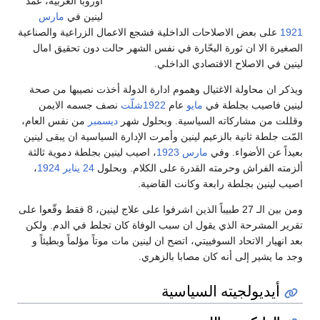
اوروبا الغربية، عمد
لينين في
مارس
1921
على بعض الاصلاحات الداخلية فشجع الاعمال الزراعية والصناعية
الصغيرة الا ان ثورة البحّارة في نفس الشهر حالت دون تحقيق امال
لينين في الاصلاح الاقتصادي الداخلي.
ويذكر ان محاولة الاغتيال وهموم ادارة الدولة أخذت نصيبها من صحة
لينين فاصيب بجلطة في
مايو
عام
1922شلّت
نصف جسمه الايمن
وقللت من مشاركاته السياسية. وبحلول شهر
ديسمبر
من نفس العام،
المّت جلطة ثانية بالزعيم لينين وأمرت الإدارة السياسية ان يبقى لينين
بعيداً عن الأضواء. وفي
مارس
1923
، اصيب لينين بجلطة دموية ثالثة
ألزمته الفراش وحرمته القدرة على الكلام. وبحلول
24 يناير
1924
،
اصيب لينين بجلطة رابعة وكانت القاضية.
ومن بين الـ 27 طبيباً الذين اشرفوا على علاج لينين، 8 فقط وقّعوا على
تقرير المشرحة الذي يقول ان سبب الوفاة كان تجلط في الدم. ولكن
بعد انهيار الاتحاد السوفييتي، اتضح ان لينين مات موتاً مؤلماً وبطيئاً و
وجد ما يشير إلى أنه كان مصابا بالزهري.
أيديولجيته السياسية