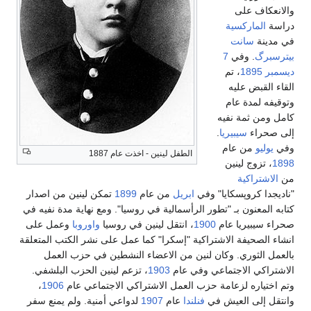
والانعكاف على
دراسة
الماركسية
في مدينة
سانت
بيترسبرگ
. وفي
7
ديسمبر
1895
، تم
القاء القبض عليه
وتوقيفه لمدة عام
كامل ومن ثمة نفيه
إلى صحراء
سيبيريا
.
وفي
يوليو
من عام
الطفل لينين - اخذت عام 1887
1898
، تزوج لينين
من
الاشتراكية
"ناديجدا كروپسكايا" وفي
ابريل
من عام
1899
تمكن لينين من اصدار
كتابه المعنون بـ "تطور الرأسمالية في روسيا". ومع نهاية مدة نفيه في
صحراء سيبيريا عام
1900
، انتقل لينين في روسيا
واوروبا
وعمل على
انشاء الصحيفة الاشتراكية "إسكرا" كما عمل على نشر الكتب المتعلقة
بالعمل الثوري. وكان لنين من الاعضاء النشطين في حزب العمل
الاشتراكي الاجتماعي وفي عام
1903
، تزعم لينين الحزب البلشفي.
وتم اختياره لزعامة حزب العمل الاشتراكي الاجتماعي عام
1906
،
وانتقل إلى العيش في
فنلندا
عام
1907
لدواعي أمنية. ولم يمنع سفر