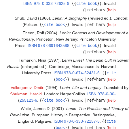
ISBN
978-0-333-72625-9
.
{{
cite book
}}
:
Invalid
)
|ref=harv
(
help
Shub, David (1966).
Lenin: A Biography
(revised ed.). London:
)
Pelican.
{{
cite book
}}
:
Invalid
|ref=harv
(
help
Theen, Rolf (2004).
Lenin: Genesis and Development of a
Revolutionary
. Princeton, New Jersey: Princeton University
Press.
ISBN
978-0691643588
.
{{
cite book
}}
:
Invalid
)
|ref=harv
(
help
Tumarkin, Nina (1997).
Lenin Lives! The Lenin Cult in Soviet
Russia
(enlarged ed.). Cambridge, Massachusetts: Harvard
University Press.
ISBN
978-0-674-52431-6
.
{{
cite
)
book
}}
:
Invalid
|ref=harv
(
help
Volkogonov, Dmitri
(1994).
Lenin: Life and Legacy
. Translated by
Shukman, Harold
. London: HarperCollins.
ISBN
978-0-00-
)
255123-6
.
{{
cite book
}}
:
Invalid
|ref=harv
(
help
White, James D. (2001).
Lenin: The Practice and Theory of
Revolution
. European History in Perspective. Basingstoke,
England: Palgrave.
ISBN
978-0-333-72157-5
.
{{
cite
)
book
}}
:
Invalid
|ref=harv
(
help