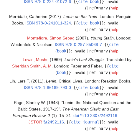
ISBN
978-0-224-01072-6
.
{{
cite book
}}
:
Invalid
)
|ref=harv
(
help
Merridale, Catherine (2017).
Lenin on the Train
. London: Penguin
Books.
ISBN
978-0-241011-324
.
{{
cite book
}}
:
Invalid
)
|ref=harv
(
help
Montefiore, Simon Sebag
(2007).
Young Stalin
. London:
Weidenfeld & Nicolson.
ISBN
978-0-297-85068-7
.
{{
cite
)
book
}}
:
Invalid
|ref=harv
(
help
Lewin, Moshe
(1969).
Lenin's Last Struggle
. Translated by
Sheridan Smith, A. M.
London: Faber and Faber.
{{
cite
)
book
}}
:
Invalid
|ref=harv
(
help
Lih, Lars T. (2011).
Lenin
. Critical Lives. London: Reaktion Books.
ISBN
978-1-86189-793-0
.
{{
cite book
}}
:
Invalid
)
|ref=harv
(
help
Page, Stanley W. (1948). "Lenin, the National Question and the
Baltic States, 1917-19".
The American Slavic and East
European Review
.
7
(1): 15–31.
doi
:
10.2307/2492116
.
JSTOR
2492116
.
{{
cite journal
}}
:
Invalid
)
|ref=harv
(
help