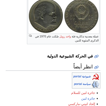
عملة معدنية تذكارية فئة
واحد روبل
صُكت عام 1970 في
الذكرى المئوية للنين.
في الحركة الشيوعية الدولية
انظر أيضاً
شيوعية portal
سياسة portal
جائزة لنين للسلام
جائزة لنين
إلحاد لنيني-ماركسي