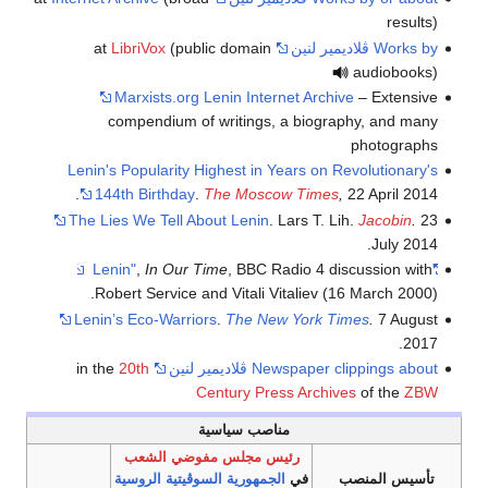
results)
Works by ڤلاديمير لنين
at
(public domain
LibriVox
audiobooks)
Marxists.org Lenin Internet Archive
– Extensive
compendium of writings, a biography, and many
photographs
Lenin's Popularity Highest in Years on Revolutionary's
144th Birthday
.
The Moscow Times
,
22 April 2014.
The Lies We Tell About Lenin
. Lars T. Lih.
Jacobin
.
23
July 2014.
,
In Our Time
, BBC Radio 4 discussion with
"Lenin"
Robert Service and Vitali Vitaliev (16 March 2000).
Lenin’s Eco-Warriors
.
The New York Times
.
7 August
2017.
Newspaper clippings about ڤلاديمير لنين
in the
20th
Century Press Archives
of the
ZBW
مناصب سياسية
رئيس
مجلس مفوضي الشعب
تأسيس المنصب
في
الجمهورية السوڤيتية الروسية