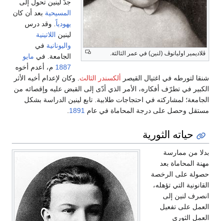
جدّ لينين تحول إلى
المسيحية
بعد أن كان
يهودياً
. وقد درس
لينين
اللاتينية
واليونانية
في
ڤلاديمير اوليانوڤ (لنين) في عمر الثالثة.
الجامعة. في
مايو
1887
م، أعدم أخوه
شنقا لتورطه في اغتيال القيصر
ألكسندر الثالث
. وكان لإعدام أخيه الأثر
الكبير في تطرّف أفكاره، الأمر الذي أدّى إلى القبض عليه وإقصائه من
الجامعة؛ لمشاركته في احتجاجات طلابية. تابع لينين الدراسة بشكل
مستقل وحصل على درجة المحاماة في عام
1891
.
حياته الثورية
بدلا من ممارسة
مهنة المحاماة بعد
حصولة على الرخصة
القانونية التي تؤهله،
انصرف لنين إلى
العمل على تفعيل
العمل الثوري