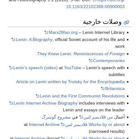
10.1163/22102388-00900003
وصلات خارجية
Marx2Mao.org
– Lenin Internet Library
Lenin: A Biography
, official Soviet account of his life and
work.
They Knew Lenin: Reminiscences of Foreign
Contemporaries
Lenin's speech (video)
at
YouTube
– Lenin's speech with
subtitles
Article on Lenin written by Trotsky for the Encyclopædia
Britannica
Lenin and the First Communist Revolutions
Lenin Internet Archive Biography
includes interviews with
Lenin and essays on the leader
أعمال
من ڤلاديمير لنين
في
مشروع گوتنبرگ
Works by or about ڤلاديمير لنين
at
Internet Archive
(narrowed results)
Works by or about ڤلاديمير لنين
at
(broad
Internet Archive