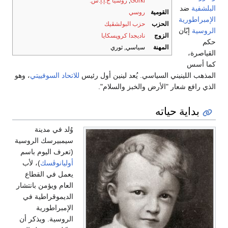
Gorki
,
روسيا ج.إ.إ.س.
البلشفية
ضد
القومية
روسي
الإمبراطورية
الحزب
حزب البولشڤيك
الروسية
إبّان
الزوج
ناديجدا كروپسكايا
حكم
المهنة
سياسي, ثوري
القياصرة،
كما أسس
المذهب اللينيني السياسي. يُعد لينين أول رئيس
للاتحاد السوفييتي
، وهو
الذي رافع شعار "الأرض والخبز والسلام".
بداية حياته
وُلد في مدينة
سيمبيرسك الروسية
(تعرف اليوم باسم
أوليانوڤسك
)، لأب
يعمل في القطاع
العام ويؤمن بانتشار
الديموقراطية في
الإمبراطورية
الروسية. ويذكر أن