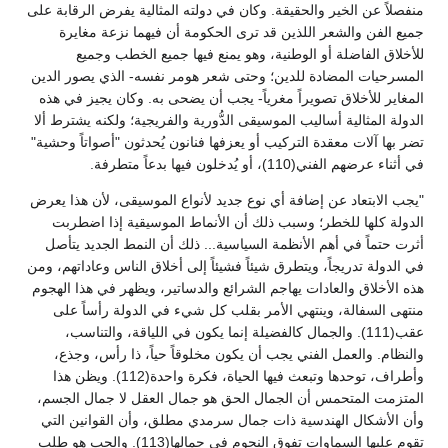
منفصلاً عن الخير والحقيقة. وكان في دولته المثالية يفرض الرقابة على
جميع الفن والشعر اللذين قد ترى الحكومة أن فيهما نزعة مغايرة
للأخلاق الفاضلة أو الوطنية، وهو يمنع فيها جميع الخطب وجميع
المسرحيات المضادة للدين؛ وحتى شعر هومر نفسه- الذي يصور الدين
المغاير للأخلاق تصويراً مغرياً- يجب أن يضحى به. وكان يجيز في هذه
الدولة المثالية أساليب الموسيقى الدُّورية والفريجية؛ ولكنه يشترط ألا
تضر بها آلات معقدة التركيب أو يعزفها فنانون يُحدثون "أصواتاً وحشية"
في أثناء عرضهم الفني(110)، أو يُدخلون فيها بدعاً متطرفة.
"يجب الابتعاد عن إضافة أي نوع جديد لأنواع الموسيقى، لأن هذا يعرض
الدولة كلها للخطر؛ وسبب ذلك أن الأنماط الموسيقية إذا اضطربت
أثرت حتماً في أهم الأنظمة السياسية... ذلك أن النمط الجديد يتأصل
في الدولة تدريجاً، ويتطرق شيئاً فشيئاً إلى أخلاق الناس وعاداتهم، ومن
هذه الأخلاق والعادات يهاجم الشرائع والدساتير، ويظهر في هذا الهجوم
منتهى السفالة، وينتهي الأمر بقلب كل شيء في الدولة رأساً على
عقب(111). والجمال كالفضيلة إنما يكون في اللياقة، والتناسب،
والنظام. والعمل الفني يجب أن يكون مخلوقاً حياً، ذا رأس، وجذع،
وأطراف، توحدها وتبعث فيها الحياة، فكرة واحدة(112). ويظن هذا
المتزمت المتحمس أن الجمال الحق هو جمال العقل لا جمال الجسم،
وأن الأشكال الهندسية ذات جمال سرمدي مطلق، وأن القوانين التي
تقوم عليها السماوات تفوق النجوم في جمالها(113). والحب هو طلب