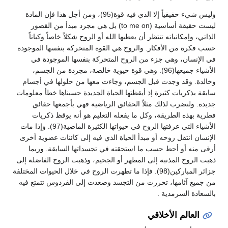
وليس شيء حقيقياً إلا الذي فيه قوة(95)، ومن أجل هذا فإن المادة
ليست حقيقة أساسية (to me on) بل هي مجرد مبدأ من القصور
الذاتي، وإمكانياته تنتظر أن يعطيها الله أو الروح شكلاً خاصاً وكياناً
حسب فكرة من الأفكار. والروح هي القوة المتحركة بنفسها الموجودة
في الإنسان، وهي جزء من الروح المتحركة بنفسها الموجودة في
الأشياء جميعها(96). وهي قوة حيوية خالصة، مجردة من الجسم،
وخالدة. وقد وجدت قبل الجسم، وجاءت معها من حلولها في أجسام
سابقة بذكريات كثيرة إذ أيقظتها الحياة الجديدة حسبناها خطأ معلومات
جديدة. ولنضرب لذلك مثلاً الحقائق الرياضية فهي بأجمعها حقائق
فطرية بهذه الطريقة، وكل ما يفعله التعليم هو أنه يوقظ ذكريات
الأشياء التي عرفتها الروح في حيواتها الكثيرة الماضية(97). وإذا مات
الإنسان انتقل روحه أو مبدأ الحياة الذي فيه إلى كائنات عضوية أخرى
أرقى منه أو أحط حسب ما استحقته في تجسداتها السابقة. وربما
ذهبت الروح المذنبة إلى المطهر أو الجحيم، وذهبت الروح الفاضلة إلى
جزائر المباركين(98). فإذا ما تطهرت الروح في خلال الحيوات المختلفة
من جميع آثامها، تحررت من التجسد وصعدت إلى الفردوس تتمتع فيه
بالسعادة السرمدية .
العالم الأخلاقي