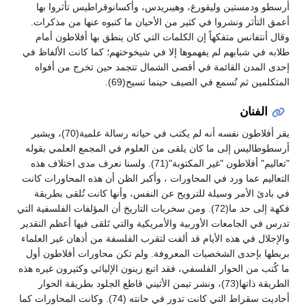
أرسطو ودمستين وليقورغ، وهيبريدس، وأكسانوقراطيس تأثروا بها
أعمق التأثر ونشروا في كثير من الأحيان ما كتبوه عنها من مذكرات.
وقال أنتفانس متفكهاً إن الكلمات التي كان ينطق بها أفلاطون أمام
طلابه في شبابهم لم يفهموها إلا في شيخوختهم؛ كما كانت الألفاظ في
إحدى المدن القائمة في أقصى الشمال تتجمد حين تخرج من أفواه
المتكلمين ثم تُسمع في الصيف حينما تسيح(69).
الفنان
يقر أفلاطون نفسه أنه لم يكتب في حياته رسالة علمية(70)، ويشير
أرسطوطاليس إلى ما كان يلقى من العلوم في المجمع العلمي بقوله
"تعاليم" أفلاطون "غير المكتوبة"(71). ولسنا نعرف مدى اختلاف هذه
التعاليم عما ورد في المحاورات ، وأكبر الظن أن هذه المحاورات كانت
في بادئ الأمر وسيلة للترويح عن النفس، وأنها كانت تُلقى بطريقة
فكهة إلى حد ما(72). ومن سخريات التاريخ أن المؤلفات الفلسفية التي
تدرس في الجامعات الأوربية والأمريكية والتي تَلقى فيها أعظم التقدير
والإجلال في هذه الأيام قد ألفت لتقرب الفلسفة من أذهان غير العلماء
بربطها بإحدى الشخصيات المعروفة. ولم تكن محاورات أفلاطون أول
ما كُتب من الحوار الفلسفي، فقد اتبع زينون الإليائي وكثيرون غيره هذه
الطريقة ذاتها(73)، ونشر تيمن الأثيني قاطع الجلود بطريقة الحوار
أحاديث سقراط التي كانت تدور في حانته (74). وكانت المحاورات كما