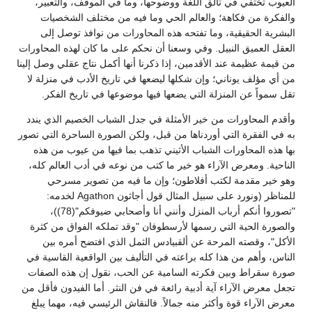
العيوب تختفي في تألق اللغة ووضوحها، وما في الموقف، والتعبير،
والفكرة من فكاهة؛ والعالم الحي وما فيه من مختلف الشخصيات
البشرية الحقيقية، وما تفتحه هذه المحاورات من نوافذ توصل إلى
العقل العميق النبيل. وفي وسعنا أن نحكم على ما كان لهذه المحاورات
من قيمة عظيمة عند الأقدمين، إذا ذكرنا أنها أكمل نتاج عقلي وصل إلينا
من أي مؤلف يوناني؛ وإن شكلها ليضعها في تاريخ الأدب في منزلة لا
تقل سمواً عن المنزلة التي يضعها فيها موضوعها في تاريخ الفكر.
وأقدم المحاورات من خير الأمثلة في جدل الشباب الخصيم الذي يندد
به في الفقرة التي أوردناها من قبل، ولكن الصورة الساحرة التي تصور
بها هذه المحاورات الشباب الأثيني تذهب بما فيها من عيوب من هذه
الناحية. ومعرض الآراء هو خير ما كتب من نوعه في أدب العالم كله،
وهو خير مقدمة لكتب أفلاطون؛ وإن ما فيه من تصوير مسرحي
للمناظر (ونورد على سبيل المثال قول أجاثون Agathon لخدمه:
"تصوروا أنكم أرباب المنزل وأنني أنا وأصحابي ضيوفكم"(78))،
والصورة الحية التي رسمها لأرسطوفان "وقد تملكه الفواق من كثرة
الأكل"، وقصته المرحة عن ألقبيادس الثمل الذي افتضح أمره بين
الناس، وأهم من هذا كله براعته في التأليف بين الواقعية القاسية في
صورة سقراط وبين فكرته السامية عن الحب، نقول إن هذه الصفات
تجعل معرض الآراء آية أدبية رائعة في فن النثر. أما الفيدون فأقل من
معرض الآراء قوة وأكثر منه جمالاً. فالنقاش الرئيسي فيه، مهما يبلغ