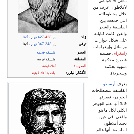
ماهي الا حواشي
لأفلاطون. عرف من
خلال مخطوطاته
التي جمعت بين
الفلسفة والشعر
والفن. كانت كتاباته
وُلِدَ
ح.
428
-
427 ق.م.
،
أثينا
على شكل حوارات
توفي
ح.
348
-
347 ق.م.
، أثينا
ورسائل وإبيغرامات
العصر
فلسفة قديمة
(
ابيغرام
: قصيدة
المنطقة
فلسفة غربية
قصيرة محكمة
منتهيه بحكمه
المدرسة
أفلاطونية
وسخرية).
الأفكار البارزة
واقعية أفلاطونية
يعرف
أرسطو
الفلسفة بمصطلحات
الجواهر، فيعرفها
قائلا أنها علم الجوهر
الكلي لكل ما هو
واقعي. في حين
يحدد أفلاطون
الفلسفة بأنها عالم