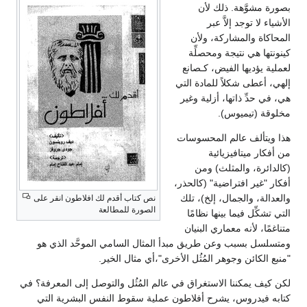
بصورة مشوَّهة. ذلك لأن
الأشياء لا توجد إلاَّ عبر
المحاكاة والمشاركة، ولأن
كينونتها هي نتيجة ومحصلِّة
لعملية يؤديها الفيض، كـصانع
إلهي، أعطى شكلاً للمادة التي
هي، في حدِّ ذاتها، أزلية وغير
مخلوقة (تيميوس).
هذا ويتألف عالم المحسوسات
من أفكار ميتافيزيائية
(كالدائرة، والمثلث) ومن
أفكار "غير افتراضية" (كالحذر،
والعدالة، والجمال، إلخ)، تلك
نص كتاب أقدم لك افلاطون انقر على
الصورة للمطالعة
التي تشكِّل فيما بينها نظامًا
متناغمًا، لأنه معماري البنيان
ومتسلسل بسبب وعن طريق مبدأ المثال السامي الموحَّد الذي هو
"منبع الكائن وجوهر المُثُل الأخرى"،أي مثال الخير.
لكن كيف يمكننا الاستغراق في عالم المُثُل والتوصل إلى المعرفة؟ في
كتابه فيدروس، يشرح أفلاطون عملية سقوط النفس البشرية التي