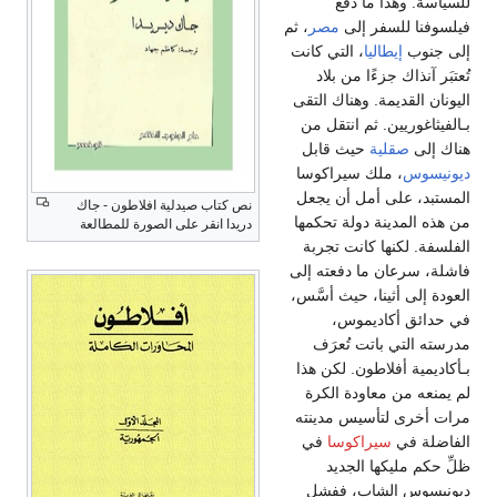
للسياسة. وهذا ما دفع
فيلسوفنا للسفر إلى
مصر
، ثم
إلى جنوب
إيطاليا
، التي كانت
تُعتبَر آنذاك جزءًا من بلاد
اليونان القديمة. وهناك التقى
بـالفيثاغوريين. ثم انتقل من
هناك إلى
صقلية
حيث قابل
ديونيسوس
، ملك سيراكوسا
المستبد، على أمل أن يجعل
نص كتاب صيدلية افلاطون - جاك
من هذه المدينة دولة تحكمها
دريدا انقر على الصورة للمطالعة
الفلسفة. لكنها كانت تجربة
فاشلة، سرعان ما دفعته إلى
العودة إلى أثينا، حيث أسَّس،
في حدائق أكاديموس،
مدرسته التي باتت تُعرَف
بـأكاديمية أفلاطون. لكن هذا
لم يمنعه من معاودة الكرة
مرات أخرى لتأسيس مدينته
الفاضلة في
سيراكوسا
في
ظلِّ حكم مليكها الجديد
ديونيسوس الشاب، ففشل