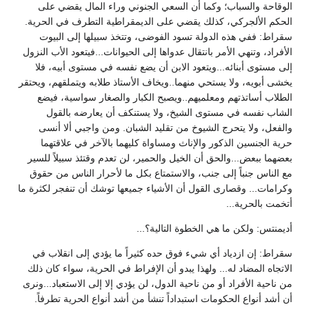
الوقاحة والسباب؛ وكما أن السعي الجنوني وراء المال يقضي على
الحكم الألجركي، كذلك يقضي على الديمقراطية التطرف في الحرية.
سقراط: ففي هذه الدولة تسود الفوضى، وتتخذ سبيلها إلى البيوت
الأفراد، وتنهي الأمر بانتقال عدواها إلى الحيوانات...فيتعود الأب النزول
إلى مستوى أبنائه...ويتعود الابن أن يضع نفسه في مستوى أبيه، فلا
يخشى أبويه، ولا يستحي منهما..ويخاف الأستاذ طلابه ويتملقهم، ويحتقر
الطلاب أساتذتهم ومعلميهم..ويصبح الكبار والصغار سواسية، فيضع
الشاب نفسه في مستوى الشيخ، ولا يستنكف أن يعارضه بالقول
والفعل، ولا يتحرج الشيوخ من تقليد الشبان. ومن واجبي ألا أنسى
حرية الجنسين الذكور والإناث ومساواة كليهما بالآخر في علاقتهما
بعضهما ببعض...والحق أن الخيل والحمير، لن تعدم وقتئذ سبيلاً للسير
مع الناس جنباً إلى جنب، والاستمتاع بكل ما لأحرار الناس من حقوق
وكرامات... وقصارى القول أن الأشياء جميعها توشك أن تنفجر لكثرة ما
أتخمت بالحرية...
أديمنتس: ولكن ما هي الخطوة التالية؟...
سقراط: إن ازدياد أي شيء فوق حده كثيراً ما يؤدي إلى انقلاب في
الاتجاه المضاد له... ولهذا يبدو أن الإفراط في الحرية، سواء كان ذلك
من ناحية الأفراد أو من ناحية الدول، لن يؤدي إلا إلى الاستعباد...ونرى
أن أشد أنواع الحكومات استبداداً تنشأ من أشد أنواع الحرية تطرفاً.