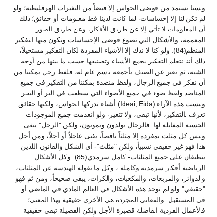
ولسنا نستمد من فوضى الحواس إلا فيضاً من التغيرات الهرقليطية؛ ولو
لم تكن لنا إلا إحساسات، لما كانت لدينا قط معلومات أو حقائق؛ ذلك
أن المعلومات لا تأتي إلا عن طريق الأفكار، وعن طريق الصور
المعممة، والأشكال التي تصوغ فوضى الإحساسات وتكون منها التفكير
المنظم(84). ولو كنا لا ندك إلا الأشياء المفردة لكان التفكير مستحيلاً،
ذلك أننا نتعلم التفكير بجمع الأشياء وتصنيفها حسب ما بينها من أوجه
الشبه، ثم نعبر عن الصنف بأجمعه باسم عام له، فلفظ رجل يمكننا من
أن نفكر في جميع الرجال، ولفظ منضدة يمكننا من التفكير في جميع
المناضد ولفظ ضوء في جميع الأضواء التي سطعت في البر أو البحر.
وليست هذه الآراء (Ideai, Eida) أشياء تدركها الحواس، ولكنها حقائق
تعرف بالتفكير، لأنها تبقى، ولا تتغير، ولو انعدمت جميع الموجودات
الحسية المقابلة لها. فالرجال يولدون ويموتون، ولكن "الرجل" يبقى.
وليس كل مثلث بمفرده إلا مثلثاً ناقصاً، يفنى عاجلاً أو آجلاً، ومن أجل
هذا فهو غير حقيقي نسبياً، ولكن "مثلث"- أي الشكل والقانون اللذين
ينطبقان على جميع المثلثات- كامل سرمدي(85). وكل الأشكال
الرياضية أفكار سرمدية وكاملة ، وكل ما تقوله الهندسة عن المثلثات،
والدوائر، والمربعات، والمكعبات، والكرات، يبقى صحيحاً، ومن ثم فهو
"حقيقي" ولو لم توجد هذه الأشكال في العالم المادي في الماضي أو
في المستقبل. والمعاني المجردة هي الأخرى حقيقية بهذا المعنى؛
فالأعمال الفردية الفاضلة قصيرة الأجل ولكن الفضيلة تبقى حقيقية