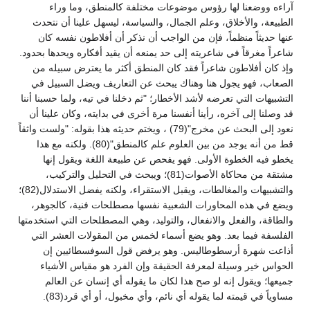
آراءه ووضعنا لها رؤوس موضوعات مختلفة كالمنطق، وما وراء
الطبيعة، والأخلاق، وعلم الجمال، والسياسة، ليسهل علينا أن نتحدث
عنها حديثاً منظماً، فإن من الواجب أن نذكر أن أفلاطون نفسه كان
شاعراً مغرقاً في شاعريته إلى حد يمنعه أن يقيد أفكاره ويحدها بحدود.
وإذ كان أفلاطون شاعراً فقد كان المنطق أكثر ما يعترض سبيله من
الصعاب، فهو يجول هنا وهناك يبحث عن التعاريف ويضل السبيل في
التشبيهات التي تعرضه لأشد الأخطار؛ "ثم دخلنا في تيه، ولما حسبنا أننا
قد وصلنا إلى آخره، رأينا أنفسنا مرة أخرى في بدايته، وكان علينا أن
نعود إلى البحث عن مخرج"(79) ، ويختم حديثه هذا بقوله: "ولست واثقاً
قط من أنه يوجد من بين العلوم علم كالمنطق"(80). ولكنه مع هذا
يخطو فيه الخطوة الأولى. فهو يفحص عن طبيعة اللغة ويقول إنها
مشتقة من محاكاة الأصوات(81)؛ ويبحث في التحليل والتركيب،
والتشبيهات والمغالطات، ويقبل الاستقراء، ولكنه يفضل الاستدلال(82)؛
ويضع في هذه المحاورات الشعبية نفسها مصطلحات فنية، كالجوهر،
والطاقة، والفعل والانفعال، والتوليد، وهي المصطلحات التي استخدمتها
الفلسفة فيما بعد. وهو يضع أسماء لخمس من المقولات العشر التي
أذاعت شهرة أرسطوطاليس. وهو يرفض قول السوفسطائيين إن
الحواس خير وسيلة لمعرفة الحقيقة وإن الفرد هو مقياس الأشياء
جميعها؛ ويقول إنه لو صح هذا لكان ما يقوله أي إنسان عن العالم
مساوياً في قيمته لما يقوله أي نائم، وأي مخبول، أو أي قرد(83).