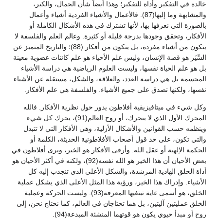
خالدة في التفكير وأداة للتفكير؛ وهذا أيضاً شأن الجمال، والكبر،
والمشابهة وما إليها(87). فالأعمال والأشياء الفردية أشياء وأعمال
بالصورة التي نعرفها بها، لأنها تشترك في هذه الأشكال الكاملة أو
الأفكار، وتحقق وجودها بدرجة قليلة أو كثيرة. وعالم العلم والفلسفة لا
يتكون من أشياء مفردة، بل يتكون من أفكار (88)؛ والتاريخ المتميز عن
السِّيَر هو قصة الإنسان، وليس علم الأحياء هو علم كائنات عضوية معينة
بل هو علم الحياة نفسها، وليست العلوم الرياضية هي دراسة الأشياء
المجسمة بل هي دراسة العدد، والعلاقة، والشكل، مستقلة عن الأشياء
نفسها، ولكنها تصدق على جميع الأشياء. والفلسفة هي علم الأفكار.
وكل شيء في ميتافيزيقية أفلاطون يدور حول نظرية الأفكار. فالله
المحرك الأول الذي لا يتحرك، أو روح العالم(91)، يحرك كل شيء
وينظمه حسب القوانين والأشكال الأزلية، وهي الأفكار التي لا تتبدل
والتي تكون، على حد قول أصحاب الأفلاطونية الحديثة، الكلمة أو
الحكمة الإلهية أو عقل الله. وأرقى الأفكار هو الخير، ويرى أفلاطون في
بعض الأحيان أن هذا الخير هو الله نفسه(92)، ولكنه في أكثر الأحيان هو
أداة الخلق الهادية المرشدة، والشكل الأعلى الذي تنجذب إليه كل
الأشياء. وإدراك هذا الخير، ورؤية هذا المثل الأعلى الذي يشكل عملية
الخلق، هو أسمى غاية تبتغيها المعرفة(93). وليست الحركة وعملية
الخلق عمليتين آليتين، بل هما تحتاجان في العالم، كما نحتاج نحن، إلى
روح أو مبدأ حيوي يكون هو قوتهما المنشئة المبدعة(94).