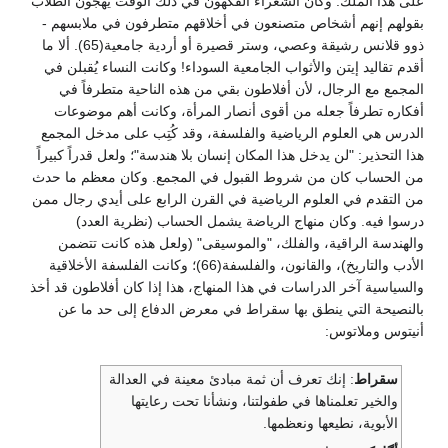
على هذا الملك. وكان الشعراء الفكهون في ذلك الوقت يهجون الطلاب
بقولهم إنهم أشخاص متصنعون في أخلاقهم متطرفون في ملابسهم -
ذوو قلانس رشيقة وعصي، وستر قصيرة أو أردية جامعية(65). ألا ما
أقدم تقاليد إيتن والأثواب الجامعية السوداء! وكانت النساء يُقبلن في
المجمع مع الرجال، لأن أفلاطون بقي من هذه الناحية متطرفاً في
أفكاره تطرفاً جعله من أقوى أنصار المرأة، وكانت أهم موضوعات
الدرس هي العلوم الرياضية والفلسفة، وقد كُتِب على مدخل المجمع
هذا التحذير: "لن يدخل هذا المكان إنسان بلا هندسة"؛ ولعل قدراً كبيراً
من الحساب كان من شروط القبول في المجمع. وكان معظم ما حدث
من التقدم في العلوم الرياضية في القرن الرابع على أيدي رجال ممن
درسوا فيه. وكان منهاج الرياضة يشمل الحساب (نظرية العدد)
والهندسة الراقية، والفلك، "والموسيقى" (ولعل هذه كانت تتضمن
الأدب والتاريخ)، والقانون، والفلسفة(66)؛ وكانت الفلسفة الأخلاقية
والسياسية آخر الدراسات في هذا المنهاج، هذا إذا كان أفلاطون قد أخذ
بالنصيحة التي ينطق بها سقراط في معرض الدفاع إلى حد ما عن
أنيتوس وملاتوس:
سقراط
: إنك تعرف أن ثمة مبادئ معينة في العدالة
والخير تعلمناها في طفولتنا، ونشأنا تحت رعايتها
الأبوية، نطيعها ونعظمها.