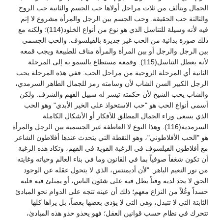
الجمال ويتألف من ثلاث مراحل أولاها حب الجسم والثانية حب الروح
والثالثة حب الحقيقة. وحب الجسم بين الرجل والمرأة مشروع لا إثم
فيه لأنه وسيلة للتناسل الذي هو نوع من أنواع الخلود(114)؛ ولكنه مع
ذلك صورة بدائية من الحب غير جديرة بالفيلسوف. والحب الجسمي
بين الرجل والرجل أو بين المرأة والمرأة مناف للطبيعة ويجب قمعه
لأنه يعطل التناسل(115). وقمعه مستطاع بالسمو به إلى المرحلة
الثانية أي المرحلة الروحية من مراحل الحب: ففي هذه المرحلة يحب
الرجل الكبير السن الشاب لأن وسامته رمز للجمال الطاهر السرمدي،
والشاب يحب الشيخ لأن حكمته تيسر له سبيل الفهم والشرف. ولكن
أسمى أنواع الحب هو "حب الاستحواذ على الخير الأبدي" وهو الحب
الذي يسعى وراء الجمال المطلق للأفكار أو الأشكال الكاملة
السرمدية(116). وهذا النوع لا العاطفة غير الجسمية بين الرجل والمرأة
هو "الحب الأفلاطوني"، وهو النقطة التي يتحدث عندها أفلاطون الشاعر
مع أفلاطون الفيلسوف في الرغبة القوية في الفهم، وتكاد هذه الرغبة
أن تكون شغفاً صوفياً بما في القانون وما في بناء العالم وحياته وغايته
من نور النعيم الباهر. "لأن أديمنتس، الذي لا يتحول عقله عن الوجود
الحق لا يجد لديه وقتاً يطل فيه على شئون الناس، أو يمتلئ فيه قلبه
حسداً وغُلاً من النزاع معهم؛ ذلك أن عينه تتجه على الدوام نحو المبادئ
الثابتة التي لا تتبدل، وهي التي لا يؤذي بعضها بعضاً، بل يراها كلها
تتحرك في نظام حسب قوانين العقل؛ فهو يحذو حذو هذه المبادئ،