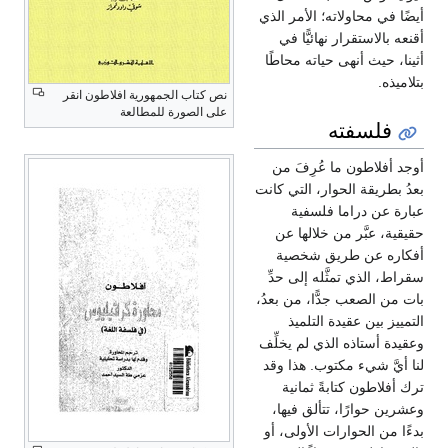
أيضًا في محاولاته؛ الأمر الذي
أقنعه بالاستقرار نهائيًّا في
أثينا، حيث أنهى حياته محاطًا
بتلاميذه.
نص كتاب الجمهورية افلاطون انقر
على الصورة للمطالعة
فلسفته
أوجد أفلاطون ما عُرِفَ من
بعدُ بطريقة الحوار، التي كانت
عبارة عن دراما فلسفية
حقيقية، عبَّر من خلالها عن
أفكاره عن طريق شخصية
سقراط، الذي تمثَّله إلى حدِّ
بات من الصعب جدًّا، من بعدُ،
التمييز بين عقيدة التلميذ
وعقيدة أستاذه الذي لم يخلِّف
لنا أيَّ شيء مكتوب. هذا وقد
ترك أفلاطون كتابةً ثمانية
وعشرين حوارًا، تتألق فيها،
بدءًا من الحوارات الأولى، أو