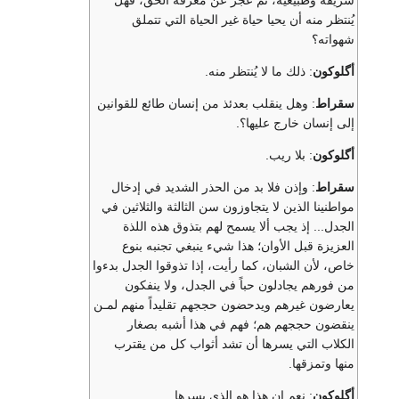
شريفة وطبيعية، ثم عجز عن معرفة الحق، فهل
يُنتظر منه أن يحيا حياة غير الحياة التي تتملق
شهواته؟
أگلوكون
: ذلك ما لا يُنتظر منه.
سقراط
: وهل ينقلب بعدئذ من إنسان طائع للقوانين
إلى إنسان خارج عليها؟.
أگلوكون
: بلا ريب.
سقراط
: وإذن فلا بد من الحذر الشديد في إدخال
مواطنينا الذين لا يتجاوزون سن الثالثة والثلاثين في
الجدل... إذ يجب ألا يسمح لهم بتذوق هذه اللذة
العزيزة قبل الأوان؛ هذا شيء ينبغي تجنبه بنوع
خاص، لأن الشبان، كما رأيت، إذا تذوقوا الجدل بدءوا
من فورهم يجادلون حباً في الجدل، ولا ينفكون
يعارضون غيرهم ويدحضون حججهم تقليداً منهم لمـن
ينقضون حججهم هم؛ فهم في هذا أشبه بصغار
الكلاب التي يسرها أن تشد أثواب كل من يقترب
منها وتمزقها.
أگلوكون
: نعم إن هذا هو الذي يسرها.