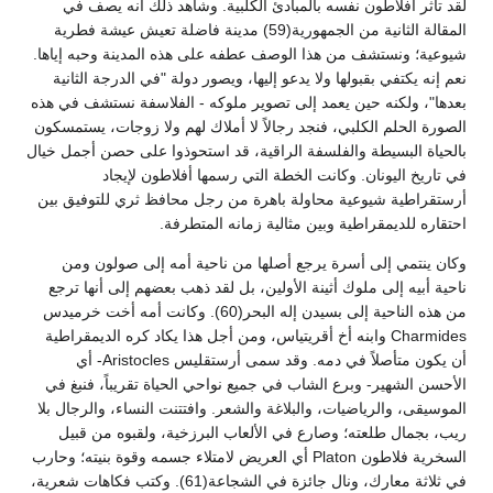
لقد تأثر أفلاطون نفسه بالمبادئ الكلبية. وشاهد ذلك أنه يصف في
المقالة الثانية من الجمهورية(59) مدينة فاضلة تعيش عيشة فطرية
شيوعية؛ ونستشف من هذا الوصف عطفه على هذه المدينة وحبه إياها.
نعم إنه يكتفي بقبولها ولا يدعو إليها، ويصور دولة "في الدرجة الثانية
بعدها"، ولكنه حين يعمد إلى تصوير ملوكه - الفلاسفة نستشف في هذه
الصورة الحلم الكلبي، فنجد رجالاً لا أملاك لهم ولا زوجات، يستمسكون
بالحياة البسيطة والفلسفة الراقية، قد استحوذوا على حصن أجمل خيال
في تاريخ اليونان. وكانت الخطة التي رسمها أفلاطون لإيجاد
أرستقراطية شيوعية محاولة باهرة من رجل محافظ ثري للتوفيق بين
احتقاره للديمقراطية وبين مثالية زمانه المتطرفة.
وكان ينتمي إلى أسرة يرجع أصلها من ناحية أمه إلى صولون ومن
ناحية أبيه إلى ملوك أثينة الأولين، بل لقد ذهب بعضهم إلى أنها ترجع
من هذه الناحية إلى بسيدن إله البحر(60). وكانت أمه أخت خرميدس
Charmides وابنه أخ أقريتياس، ومن أجل هذا يكاد كره الديمقراطية
أن يكون متأصلاً في دمه. وقد سمى أرستقليس Aristocles- أي
الأحسن الشهير- وبرع الشاب في جميع نواحي الحياة تقريباً، فنبغ في
الموسيقى، والرياضيات، والبلاغة والشعر. وافتتنت النساء، والرجال بلا
ريب، بجمال طلعته؛ وصارع في الألعاب البرزخية، ولقبوه من قبيل
السخرية فلاطون Platon أي العريض لامتلاء جسمه وقوة بنيته؛ وحارب
في ثلاثة معارك، ونال جائزة في الشجاعة(61). وكتب فكاهات شعرية،