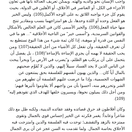
واجب الإنسان نحو والديه وآلهته. ويمكن تعريف العدالة بأنها هي تعاون
الأجزاء في الكل، أو العناصر في الأخلاق، أو الأهلين في الدولة، بحيث
يقوم كل جزء بواجبه اللائق به على الوجه الأكمل(105). وليس الخير
هو الفعل وحده أو اللذة وحدها، بل هو امتزاجهما بنسب ومقادير تنتج
منها حياة الفعل(106). والخير الأسمى كائن في العلم الخالص بالأشكال
والقوانين السرمدية، و"أسمى خير" من الناحية الأخلاقية "... هو ما في
النفس من قدرة أو موهبة، إذا كان ثمة شيء من هذا النوع تستطيع به
أن تعرف الحقيقة، وأن تفعل كل الأشياء من أجل الحقيقة(107)؛ ومن
يحب الحقيقة لا يهمه أن يجزي الإساءة بالإساءة"(108) ، بل يفضل أن
يتحمل على أن يرتكب هو الظلم، و"يضرب في الأرض براً وبحراً يبحث
عن الناس الذين لا يجد الفساد سبيلاً إليهم، والذين لا تُقَوَّم صحبتهم
بالمال أياً كان... والذين يهبون أنفسهم للفلسفة بحق يمتنعون عن
الشهوات الجسمية، وإذا ما عرضت عليهم الفلسفة أن تطهرهم من
الشر وتحررهم منه، أحسوا بأن من واجبهم ألا يقاوموا تأثيرها فيهم؛
ومن أجل ذلك يميلون نحوها، ويسيرون خلفها للهدف الذي تقودهم إليه"
(109).
وكان أفلاطون قد حرق قصائده وفقد عقائده الدينية، ولكنه ظل مع ذلك
شاعراً وعابداً؛ يغمر فكرته عن الخير إحساس قوي بالجمال وتقوى
ممتزجة بالزهد والتقشف؛ توحدت فيه الفلسفة والدين وامتزجت فيه
الأخلاق بحاسة الجمال. ولما تقدمت به السن عجز عن أن يرى الجمال