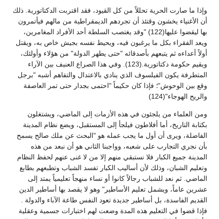
وإذا ما صارت الحرية تحللاً من كل القيود، فقد اقتربت الدكتاتورية. ذلك
أن الأغنياء يخشون وقتئذ أن تجردهم الديمقراطية من مالهم فيأتمرون
بها ليقضوا عليها(122) "وقد يغتصب السلطة أحد الأفراد المغامرين،
ويعد الفقراء بكل ما يرغبون فيه، ويحيط نفسه بجيش خاص به، ويقتل
أولاً أعداءه ثم يتبعهم بأصدقائه "حتى يطهر الدولة" من هؤلاء وأولئك،
ويقيم حكومة دكتاتورية.(123). وفي هذا الصراع العنيف بين الآراء
المتطرفة يكون الفيلسوف الذي ينادي بالاعتدال والتفاهم أشبه "برجل
وقع بين الوحوش"؛ فإذا كان حكيماً "احتمى بجدار حتى تمر العاصفة
والريح الهوجاء"(124)
ومن العلماء من يلجئون في هذه الأزمات إلى الماضي، ويشتغلون
بكتابة التاريخ، أما أفلاطون فيلجأ إلى المستقبل، ويضع نظام المدينة
الفاضلة، ويرى أن أول ما يجب عمله هو "البحث عن ملك صالح يسمح
بأن نجري التجارب على شعبه، وواجبنا الثاني هو أن نبعد من هذه
المدينة جميع الكبار فلا نستبقي منهم إلا من لا غنى عنهم لحفظ النظام
وتعليم الشبان، وذلك لأن أساليب الكبار تفسد الشباب وتطبعهم بطابع
الماضي. ثم نعد للشباب رجالاً كانوا أو نساء منهجاً تعليمياً يمتد إلى
عشرين عاماً، ويشمل تعليم الأساطير" وهو لا يقصد بها أساطير الدين
القديم الفاسدة، بل أساطير جديدة تعود النفس طاعة الآباء والدولة .
فإذا قضوا في التعليم هذه المدة وضعت لهم اختبارات جسمية وعقلية