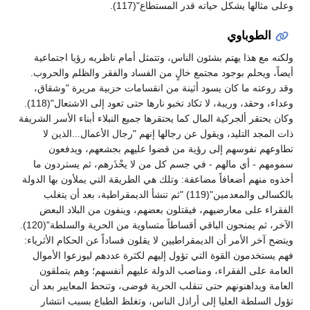
وعلى مثالها يشكل حياته قدر المستطاع"(117).
الطوباوي
ولكنه مع هذا يهتم بشئون الناس، وتتمثل أمام ناظريه رؤيا اجتماعية
أيضاً، ويحلم بوجود مجتمع خالٍ من الفساد والفقر والظلم والحروب.
وقد روعته ما كان يسود أثينة من انقسامات حزبية مريرة "وشقاق،
وعداء، وحقد، وريبة، لا تكاد تخبو نارها حتى تعود إلى الاشتعال"(118).
وكان يحتقر ألجركية المال كما يحتقرها جميع النبلاء أبناء الأسر الشريفة
ذات المجد التليد، ويقول عن رجالها إنهم "رجال الأعمال...الذين لا
تطاوعهم نفوسهم إلى رؤية من قضوا عليهم بجشعهم، ويدفعون
سمومهم - أي مالهم - في جسم كل من لا يحْذَرهم، ثم يستردون ما
أخذوه منهم أضعافاً مضاعفة: وتلك هي الطريقة التي يملأون بها الدولة
بالكسالى والمعدمين"(119) "ثم تنشأ الديمقراطية، بعد أن يتغلب
الفقراء على معارضيهم، فيقتلون بعضهم، وينفون من البلاد البعض
الآخر، ثم يمنحون الباقي أقساطاً متساوية من الحرية والسلطة"(120).
ويتضح آخر الأمر أن الديمقراطيين لا يقلون فساداً عن الحكام الأثرياء:
فهم يستخدمون القوة التي تؤول إليهم لكثرة عددهم ليوزعوا الأموال
العامة على الفقراء، ومناصب الدولة عليهم أنفسهم؛ وهم يتملقون
العامة ويداهنونهم حتى تنقلب الحرية فوضى، وتنحط المعايير بعد أن
تؤول السلطة العليا إلى أراذل الناس، وتغلظ الطباع بسبب انتشار