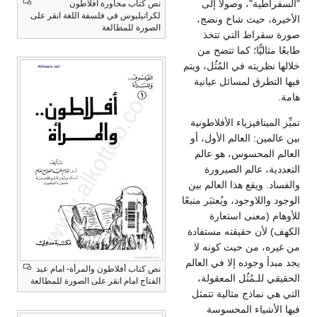
"السقراطية"، وصولاً إلى
نص كتاب محاورة افلاطون
لكراتيليوس في فلسفة اللغة انقر على
الأخيرة، حيث شاخ ونضج،
الصورة للمطالعة
صورة سقراط التي تتخذ
طابعًا مثاليًّا؛ كما تتضح من
خلالها نظريته في المُثُل، ويتم
فيها التطرق لمسائل عيانية
هامة.
تميِّز الميتافيزياء الأفلاطونية
بين عالمين: العالم الأول، أو
العالم المحسوس، هو عالم
التعددية، عالم الصيرورة
والفساد. ويقع هذا العالم بين
الوجود واللاوجود، ويُعتبَر منبعًا
للأوهام (معنى استعارة
الكهف) لأن حقيقته مستفادة
من غيره، من حيث كونه لا
يجد مبدأ وجوده إلا في العالم
نص كتاب أفلاطون والمرأة- امام عبد
الحقيقي للـمُثُل المعقولة،
الفتاح امام انقر على الصورة للمطالعة
التي هي نماذج مثالية تتمثل
فيها الأشياء المحسوسة