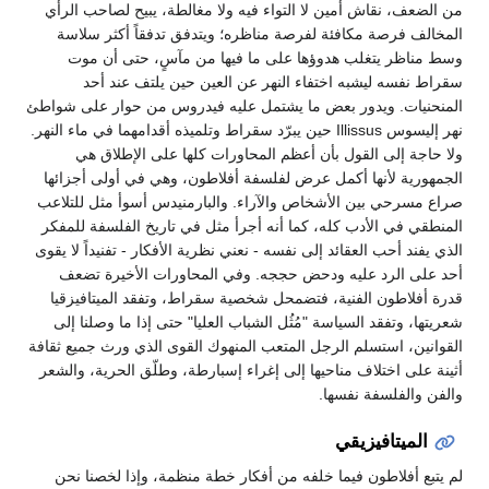
من الضعف، نقاش أمين لا التواء فيه ولا مغالطة، يبيح لصاحب الرأي
المخالف فرصة مكافئة لفرصة مناظره؛ ويتدفق تدفقاً أكثر سلاسة
وسط مناظر يتغلب هدوؤها على ما فيها من مآسٍ، حتى أن موت
سقراط نفسه ليشبه اختفاء النهر عن العين حين يلتف عند أحد
المنحنيات. ويدور بعض ما يشتمل عليه فيدروس من حوار على شواطئ
نهر إليسوس Illissus حين يبرّد سقراط وتلميذه أقدامهما في ماء النهر.
ولا حاجة إلى القول بأن أعظم المحاورات كلها على الإطلاق هي
الجمهورية لأنها أكمل عرض لفلسفة أفلاطون، وهي في أولى أجزائها
صراع مسرحي بين الأشخاص والآراء. والبارمنيدس أسوأ مثل للتلاعب
المنطقي في الأدب كله، كما أنه أجرأ مثل في تاريخ الفلسفة للمفكر
الذي يفند أحب العقائد إلى نفسه - نعني نظرية الأفكار - تفنيداً لا يقوى
أحد على الرد عليه ودحض حججه. وفي المحاورات الأخيرة تضعف
قدرة أفلاطون الفنية، فتضمحل شخصية سقراط، وتفقد الميتافيزقيا
شعريتها، وتفقد السياسة "مُثُل الشباب العليا" حتى إذا ما وصلنا إلى
القوانين، استسلم الرجل المتعب المنهوك القوى الذي ورث جميع ثقافة
أثينة على اختلاف مناحيها إلى إغراء إسبارطة، وطلّق الحرية، والشعر
والفن والفلسفة نفسها.
الميتافيزيقي
لم يتبع أفلاطون فيما خلفه من أفكار خطة منظمة، وإذا لخصنا نحن