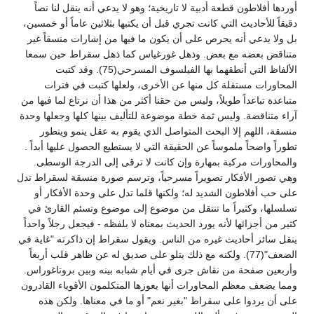
أوردها أفلاطون قطعة أدبية لا تاريخية؛ وهو لا يدعي أنه ينقل لنا نصاً
دقيقاً للأحاديث التي كانت تجري قبل أن يكتبها بثلاثين عاماً أو خمسين،
بل ولا يدعي أنه يحرص على أن يكون ما فيها من إشارات منسقاً غير
متناقض بعضه مع بعض. وذهل غورغياس كما ذهل سقراط حين سمعا
الألفاظ التي أنطقهما بها الفيلسوف المسرحي(75). وقد كتبت
المحاورات مستقلة كل منها عن الأخرى، ولعلها كتبت في فترات
متباعدة تباعداً طويلاً، وليس من حقنا أكثر من هذا أن نرتاع لما فيها من
آراء متناقضة. وليس ثمة خطة موضوعة للتأليف بينها كلها وجعلها وحدة
منسقة، اللهم إلا البحث المتواصل الذي يقوم به عقل ينمو ويتطور
تطوراً واضحاً ملموساً عن الحقيقة التي لا يستطيع الحصول عليها أبداً .
والمحاورات مركبة بمهارة وإن كانت لا ترقى إلى الدرجة الوسطى.
وهي تصور الأفكار تصويراً مسرحياً، وترسم صورة منسقة لسقراط تدل
على حب أفلاطون الشديد له؛ ولكنها قلما تدل على وحدة الأفكار أو
تسلسلها، وكثيراً ما تنتقل من موضوع إلى موضوع وتسئم القارئ في
كثير من أجزائها لأنه يورد الحديث بمعناه لا بلفظه - فيجعل رجلاً واحداً
ينقل سائر أحاديث غيره من الناس. ويقول سقراط إن ذاكرته "غاية في
الضعف"(77). ولكنه مع ذلك يتلو على صديق له عن ظاهر قلب أربعاً
وأربعين صفحة من نقاش جرى في أيام شبابه بينه وبين بروتاغوراس.
ومما يضعف معظم المحاورات أنها يعوزها المتكلمون الأقوياء القادرون
على أن يردوا على سقراط "بغير نعم" أو ما في معناها. ولكن هذه