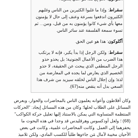
سقراط
: وإذا ما غلبوا الكثيرين من الناس وغلبهم
الكثيرون اندفعوا بسرعة وعنف إلى حال لا يؤمنون
معها بأي شيء كانوا يؤمنون به من قبل، ومن... ثم
تسوء سمعة الفلسفة عند سائر الناس.
أگلوكون
: هذا هو عين الحق.
سقراط
: ولكن الرجل إذا بدأ يكبر، فإنه لا يرتكب
هذا الضرب من الأعمال الجنونية؛ بل يحذو حذو
الرجل المنطقي الذي يبحث عن الحقيقة، لا حذو
الخصيم الذي يعارض لما يجده في المعارضة من
لذة؛ وإن إجلال الناس لخلقه سيزيد من شرف هذا
السعي بدل أنه ينقص منه(67).
وكان أفلاطون وأعوانه يعلمون الناس بالمحاضرات والحوار، وبعرض
المسائل على الطلاب لحلها؛ وكان من هذه المسائل إيجاد: "الحركات
المنتظمة المتساوية التي يمكن بالاستناد إليها تعليل حركة الكواكب"
(68) ؛ ولعل أودكسوس وهرقليدس قد وجدا في هذه البحوث ما
يحفزهما إلى العمل. وكانت المحاضرات علمية، وكانت في بعض
الأحيان مخيبة لآمال مَن جاءوها طلباً للكسب المادي، ولكن تلاميذ