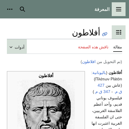
المعرفة
القائمة الرئيسية
بحث
أدوات
أفلاطون
تبديل عرض جدول المحتويات
مقالة
ناقش هذه الصفحة
أدوات
(تم التحويل من
افلاطون
)
أفلاطون
(
باليونانية
:
أفلاطون
Πλάτων Plátōn)
(عاش بين
427
ق.م.
-
347 ق.م.
)
فيلسوف يوناني
قديم، وأحد أعظم
الفلاسفة الغربيين،
حتى ان الفلسفة
الغربية اعتبرت انها