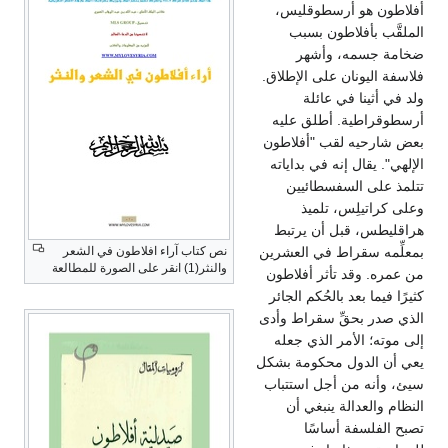
أفلاطون هو أرسطوقليس،
الملقَّب بأفلاطون بسبب
ضخامة جسمه، وأشهر
فلاسفة اليونان على الإطلاق.
ولد في أثينا في عائلة
أرسطوقراطية. أطلق عليه
بعض شارحيه لقب "أفلاطون
الإلهي". يقال إنه في بداياته
تتلمذ على السفسطائيين
وعلى كراتيلِس، تلميذ
هراقليطس، قبل أن يرتبط
نص كتاب آراء افلاطون في الشعر
بمعلِّمه سقراط في العشرين
والنثر(1) انقر على الصورة للمطالعة
من عمره. وقد تأثر أفلاطون
كثيرًا فيما بعد بالحُكم الجائر
الذي صدر بحقِّ سقراط وأدى
إلى موته؛ الأمر الذي جعله
يعي أن الدول محكومة بشكل
سيئ، وأنه من أجل استتباب
النظام والعدالة ينبغي أن
تصبح الفلسفة أساسًا