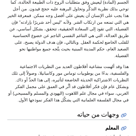
الجسم (المادة) ليعيش وفق متطلبات الروح ذات الطبيعة الخالدة، كما
توحي بذلك نظرية التذكُّر وتحاول البرهنة عليه حجج فيدون. من أجل
هذا يجب على الإنسان أن يعيش على أفضل وجه ممكن. فمعرفة الخير
هي التي تمنعه من ارتكاب الشر. ولأنه "ليس أحد شريرًا بإرادته" فإن
الفضيلة، التي تقود إلى السعادة الحقيقية، تتحقق، بشكل أساسي، عن
طريق العدالة، التي هي التناغم النفسي الناجم عن خضوع الحساسية
للقلب الخاضع لحكمة العقل. وبالتالي، فإن هدف الدولة يصبح، على
الصعيد العام، حكم المدينة المبنية بحيث يتَّجه جميع مواطنيها نحو
الفضيلة.
هذا وقد ألهمت مشاعية أفلاطون العديد من النظريات الاجتماعية
والفلسفية، بدءًا من يوطوبيات توماس مور وكامبانيلا، وصولاً إلى تلك
النظريات الاشتراكية الحديثة الخاضعة لتأثيره، إلى هذا الحدِّ أو ذاك.
وبشكل عام فإن فكر أفلاطون قد أثَّر في العمق على مجمل الفكر
الغربي، سواء في مجال علم اللاهوت (اليهودي والمسلم والمسيحي) أو
في مجال الفلسفة العلمانية التي يشكِّل هذا الفكر نموذجها الأول.
وجهات من حياته
المعلم