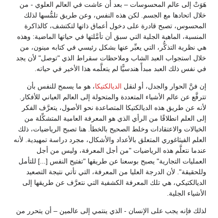
هَوَتْ إلى عالم المحسوسات – بعد أن عاشت في العالم العلوي - من
خلال اتحادها مع الجسم. لكن هذه النفس، وعن طريق تلمُّسها لذلك
المحسوس، تصبح قادرة على دخول أعماق ذاتها لتكتشف، كالذاكرة
المنسية، الماهية الجلية التي سبق أن تأمَّلتها في حياتها الماضية: وهذه
هي نظرية التذكُّر، التي يعبِّر عنها بشكل رئيسي في كتابه مينون، من
خلال استجواب العبد الشاب وملاحظات سقراط الذي "توصل" لأن يجد
في نفس ذلك العبد مبدأً هندسيًّا لم يتعلَّمه هذا الأخير في حياته.
إن فنَّ الحوار والجدل، أو لنقل
الديالكتيكا
، هو ما يسمح للنفس بأن
تترفَّع عن عالم الأشياء المتعددة والمتحولة إلى العالم العياني للأفكار.
لأنه عن طريق هذه الديالكتيكا المتصاعدة نحو الأصول، يتعرَّف الفكر
إلى العلم انطلاقًا من الرأي الذي هو المعرفة العامية المتشكِّلة من
الخيالات والاعتقادات وخلط الصحيح بالخطأ. هنا تصبح الرياضيات، ذلك
العلم الفيثاغوري المتعلق بالأعداد والأشكال، مجرد دراسة تمهيدية. لأنه
عندما نتعلَّم هذه الرياضيات "من أجل المعرفة، وليس من أجل
العمليات التجارية" يصبح بوسعنا عن طريقها "تفتيح النفس [...] للتأمل
وللحقيقة". لأن الدرجة العليا من المعرفة، التي تأتي نتيجة التصعيد
الديالكتيكي، هي تلك المعرفة الكشفية التي نتعرَّف عن طريقها إلى
الأشياء الجلية.
لذلك فإنه يجب على الإنسان - الذي ينتمي إلى عالمين – أن يتحرر من