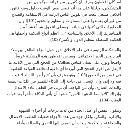
لقد كان أفلاطون يعرف أن كثيرين من قرائه سيكونون من
المتشككين، ودليلنا على هذا أنه قضى بعض الوقت يحاول وضع قانون
أخلاقي طبيعي يبعث في نفوس الناس الرغبة في الاستقامة والصلاح
من غير أن يعتمدوا على السماوات والمطهر والجحيم(101)؛ وإن
المحاورات التي كتبها في حياته الوسطى لتتحول شيئاً فشيئاً من
الميتافيزيقا إلى الأخلاق والسياسة "إن أعظم أنواع الحكمة وأجملها هي
الحكمة المتصلة بتنظيم الدول والأسر"(102).
والمشكلة الرئيسية في علم الأخلاق تدور حول النزاع الظاهر بين ملاذ
الفرد وبين الخير الاجتماعي. ويعرض أفلاطون هذه المشكلة عرضاً
واضحاً ويورد على لسان كلياس Callias من الحجج التي تبرر الأنانية ما
لا يقل عن أقوى الحجج التي أوردها أي داعية لمخالفة القواعد الخلقية
في عصر من العصور(103). وهو يعترف بأن كثيراً من اللذائذ لا عيب
فيه ولا إثم، وأن الإنسان في حاجة إلى الذكاء للتمييز بين اللذات الطيبة
واللذات الضارة، وأن من الواجب أن تربى في الطفل عادة الاعتدال
وإدراك "الأواسط الذهبية للأمور" خشية أن يأتي الذكاء متأخراً بعد فوات
الوقت (104).
وتتكون النفس أو أصل الحياة من ثلاث درجات أو أجزاء- الشهوة،
والإدارة، والفكر، ولكل جزء من هذه الأجزاء فضيلته الخاصة- الاعتدال
والشجاعة، والحكمة؛ ويجب أن تضيف إليها التقوى والعدالة- وأداء