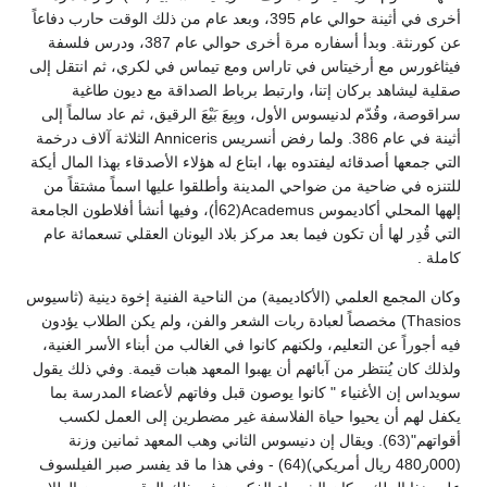
أخرى في أثينة حوالي عام 395، وبعد عام من ذلك الوقت حارب دفاعاً
عن كورنثة. وبدأ أسفاره مرة أخرى حوالي عام 387، ودرس فلسفة
فيثاغورس مع أرخيتاس في تاراس ومع تيماس في لكري، ثم انتقل إلى
صقلية ليشاهد بركان إتنا، وارتبط برباط الصداقة مع ديون طاغية
سراقوصة، وقُدّم لدنيسوس الأول، وبِيعَ بَيْعَ الرقيق، ثم عاد سالماً إلى
أثينة في عام 386. ولما رفض أنسريس Anniceris الثلاثة آلاف درخمة
التي جمعها أصدقائه ليفتدوه بها، ابتاع له هؤلاء الأصدقاء بهذا المال أيكة
للتنزه في ضاحية من ضواحي المدينة وأطلقوا عليها اسماً مشتقاً من
إلهها المحلي أكاديموس Academus(62أ)، وفيها أنشأ أفلاطون الجامعة
التي قُدِر لها أن تكون فيما بعد مركز بلاد اليونان العقلي تسعمائة عام
كاملة .
وكان المجمع العلمي (الأكاديمية) من الناحية الفنية إخوة دينية (ثاسيوس
Thasios) مخصصاً لعبادة ربات الشعر والفن، ولم يكن الطلاب يؤدون
فيه أجوراً عن التعليم، ولكنهم كانوا في الغالب من أبناء الأسر الغنية،
ولذلك كان يُنتظر من آبائهم أن يهبوا المعهد هبات قيمة. وفي ذلك يقول
سويداس إن الأغنياء " كانوا يوصون قبل وفاتهم لأعضاء المدرسة بما
يكفل لهم أن يحيوا حياة الفلاسفة غير مضطرين إلى العمل لكسب
أقواتهم"(63). ويقال إن دنيسوس الثاني وهب المعهد ثمانين وزنة
(000ر480 ريال أمريكي)(64) - وفي هذا ما قد يفسر صبر الفيلسوف