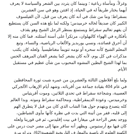
وغزلاً، ومأساة رباعية ؛ وبينما كان يتردد بين الشعر والسياسة لا يعرف
أيهما يختار طريقاً له في الحياة، إذ افتتن وهو في سن العشرين
بسقراط؛ وما من شك في أنه كان يعرف من قبل، لأن الفيلسوف
الكبير كان صديقاً لخاله خرميدس؛ ولكنه لما بلغ هذه السن كان يستطيع
أن يفهم تعاليم سقراط ويستمتع بمنظر الرجل الشيخ وهو يقذف
بأفكاره في الهواء كالبهلوان، مرتكزاً على أسنة أسئلته. فما كان منه إلا
أن أحرق قصائده، ونسي يوربديز والألعاب الرياضية، والنساء، وتبع
المعلم الشيخ كأنه سحره أو نومه تنويماً مغناطيسياً. ولعله كان يكتب
مذكرات في كل يوم، لأنه كان يشعر كما يشعر الفنان المرهف الحس
بما لهذا الشيخ البطين المشوه المحبوب من شأن عظيم في مستقبل
الأيام.
ولما بلغ أفلاطون الثالثة والعشرين من عمره شبت ثورة المحافظين
في عام 404 بقيادة جماعة من أقربائه، وشهد أيام الإرهاب الألجركي
العصيبة، وشجاعة سقراط في تحدي الثلاثين، وموت أقريتياس
وخرميدس، وعودة الديمقراطية، ومحاكمة سقراط وموته. وبدا العالم
كله يتصدع ويتهدم حول هذا الشاب الذي كان من قبل لا يتطرق الهم
إلى قلبه، ففر من أثينة التي بدت في نظره كأنها مأوى الشياطين،
ووجد بعض الراحة في ميغارا في بيت إقليدس، ثم في قورينا ولعله
كان فيها مع أرستبوس. ويظهر أنه سافر منها إلى مصر حيث درس على
الكهنة العلوم الرياضية والمعارف التاريخية الشعبية(62). ونراه مرة