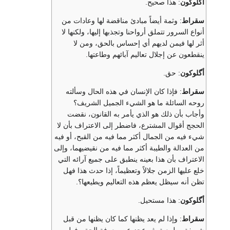
أگلوكون
: هذا صحيح.
سقراط
: وثمة أيضاً مبادئ مناقضة لها وعادات من
أنواع السرور تتملق أرواحنا وتجذبها إليها، ولكنها لا
أثر لها فيمن لديهم أي إحساس بالحق، ومن لا
ينقطعون عن إجلال تعاليم آبائهم وطاعتها.
أگلوكون
: حق.
سقراط
: فإذا كان الإنسان في هذه الحال وسألته
روحه السائلة ما هو الشيء الجميل الشريف؟
وأجاب بأن ذلك هو الذي يأمر به القانون، نقضت
الحجج أقوال المشترع، فاضطر إلى الاعتراف بأن لا
شيء فيه من الجمال أكثر مما فيه من القبح، أو فيه
من العدالة والطيبة أكثر مما فيه من نقيضيهما، وإلى
الاعتراف بأن هذا بعينه ينطبق على جميع آرائه التي
خلع عليها الزمن جلالاً وتعظيماً، إذا حدث هذا فهل
تظن أنه سيظل يعظم هذه التعاليم ويطيعها؟.
أگلوكون
: هذا مستحيل.
سقراط
: وإذا لم يعد يظنها كما كان يظنها من قبل