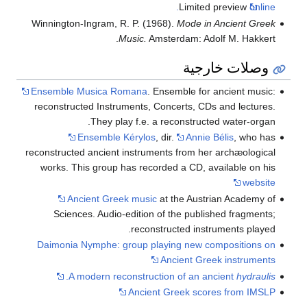
Limited preview
online.
Winnington-Ingram, R. P. (1968).
Mode in Ancient Greek
Music.
Amsterdam: Adolf M. Hakkert.
وصلات خارجية
Ensemble Musica Romana
. Ensemble for ancient music:
reconstructed Instruments, Concerts, CDs and lectures.
They play f.e. a reconstructed water-organ.
Ensemble Kérylos
, dir.
Annie Bélis
, who has
reconstructed ancient instruments from her archæological
works. This group has recorded a CD, available on his
website
Ancient Greek music
at the Austrian Academy of
Sciences. Audio-edition of the published fragments;
reconstructed instruments played.
Daimonia Nymphe: group playing new compositions on
Ancient Greek instruments
.
A modern reconstruction of an ancient
hydraulis
Ancient Greek scores from IMSLP