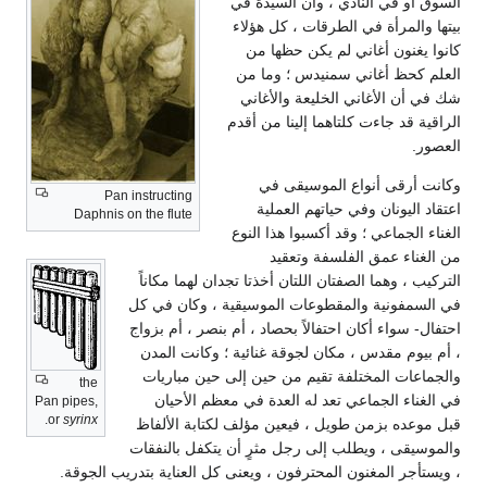
السوق أو في النادي ، وأن السيدة في
بيتها والمرأة في الطرقات ، كل هؤلاء
كانوا يغنون أغاني لم يكن حظها من
العلم كحظ أغاني سمنيدس ؛ وما من
شك في أن الأغاني الخليعة والأغاني
الراقية قد جاءت كلتاهما إلينا من أقدم
العصور.
وكانت أرقى أنواع الموسيقى في
Pan instructing
اعتقاد اليونان وفي حياتهم العملية
Daphnis on the flute
الغناء الجماعي ؛ وقد أكسبوا هذا النوع
من الغناء عمق الفلسفة وتعقيد
التركيب ، وهما الصفتان اللتان أخذتا تجدان لهما مكاناً
في السمفونية والمقطوعات الموسيقية ، وكان في كل
احتفال- سواء أكان احتفالاً بحصاد ، أم بنصر ، أم بزواج
، أم بيوم مقدس ، مكان لجوقة غنائية ؛ وكانت المدن
والجماعات المختلفة تقيم من حين إلى حين مباريات
the
في الغناء الجماعي تعد له العدة في معظم الأحيان
Pan pipes,
.
or
syrinx
قبل موعده بزمن طويل ، فيعين مؤلف لكتابة الألفاظ
والموسيقى ، ويطلب إلى رجل مثرٍ أن يتكفل بالنفقات
، ويستأجر المغنون المحترفون ، ويعنى كل العناية بتدريب الجوقة.