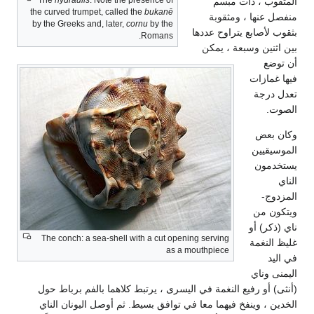
المثقوب ، ذات مبسم
the curved trumpet, called the
bukanē
منفصل عنها ، ومثقوبة
by the Greeks and, later,
cornu
by the
بثقوب لأصابع يتراوح عددها
Romans.
بين اثنين وسبعة ، يمكن
أن توضع
فيها غمازات
تعدل درجة
الصوت.
وكان بعض
الموسيقيين
يستخدمون
الناي
المزدوج-
ويتكون من
ناي (ذكر) أو
The conch: a sea-shell with a cut opening serving
غليظ النغمة
as a mouthpiece
في اليد
اليمنى وناي
(أنثى) أو رفيع النغمة في اليسرى ، يرتبط كلاهما بالفم برباط حول
الخدين ، وينفخ فيهما معا في توافق بسيط. ثم أوصل اليونان الناي