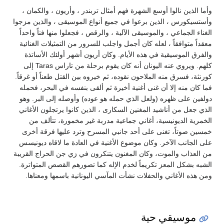
وأما الذين نالوا أوسع الشهرة فهم أمثال تربندر ، وأريون ، والكمان ،
وأستسيكورس ، الذين برعوا في جميع أنواع الموسيقى ، والذين مزجوا
الغناء الجماعي ، والموسيقى الآلية ، والرقص ، فجعلوا منها فناً واحداً
معقداً متوافقاً ، لعله كان أجمل واجلب للسرور من التمثيلات الغنائية
والفرق الموسيقية في هذه الأيام. وكان أريون أشهر أولئك الأساتذة
كلهم. ويروي عنه اليونان أنه كان يقوم برحلة من تاراس Taras إلى
كورنثة، فسرق منه الملاحون نقوده، ثم خيروه بين القتل طعناً أو غرقاً.
فما كان منه إلا أن غنى أغنية أخيرة ثم ألقى بنفسه في البحر، فحمله
دولفين على ظهره (ولعل الذي حمله هو عوده) وأوصله إلى البر. وهو
الذي جعل من أناشيد المغنين السكارى ، الذين كانوا يرتجلون الأغاني
الخمرية الديونيسية، أغاني جماعية مدربة غير مخمورة، تتألف من
خمسين صوتاً، تغنى على أحد جانبي المسرح وترد عليها فرقة أخرى
على الجانب الآخر. وكان موضوع الأغنية في العادة ما لاقاه ديونيسس
من العذاب والموت، وكان المغنون يتنكرون في زي جن الحراج القريبة
الشبه بشكل المعز تكريماً لخدم الإله كما تصورهم القصص المتواترة.
ومن هذه الأغاني والحفلات نشأت المآسي اليونانية باسمها ومعناها.
موسيقي حية