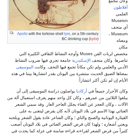
وكان مجمع
أفلاطون
العلمي
Museion
أي متحف
Museum ،
Apollo
with the tortoise-shell
lyre
, on a 5th-century
BC drinking cup (
kylix
)
ومعناه
مكان
مخصص لربات الفن Muses وأوجه النشاط الثقافي الكثيرة التي
تناصرها. وكان متحف
الإسكندرية
جامعة تجري فيها ضروب النشاط
الأدبي والعلمي ولم تكن مكاناً تجمع فيها التحف. وكانت
الموسيقى
بمعناها الضيق الحديث منتشرة بين اليونان بقدر انتشارها بيننا في هذه
الأيام إن لم تكن أكثر انتشاراً.
وكان الأحرار جميعاً في
أركاديا
يواصلون دراسة الموسيقى إلى أن
يبلغوا الثلاثين من عمرهم ، وكان كل واحد منهم يعرف استعمال آلة من
الآلات ، وكان العجز عن الغناء يجلل العاجز العار. وقد سمي الشعر
الغنائي بهذا الاسم في بلاد اليونان لأنه كان يقرض ليتغنى به على
القيثارة اليونانية والصنج والناي ؛ وكان الشاعر عادة يقول الشعر ويلحنه
ويغني أشعاره ؛ ولهذا كان قرض الشعر الغنائي في بلاد اليونان أصعب
كثيراً من قرض الشعر لقراءته قراءة صامتة في عزلة كما يحدث في