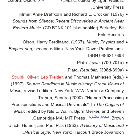
. Oxford: Oxford
Music
, edited by Egon Wellesz,
University Press.
Kilmer, Anne Draffkorn and Richard L. Crocker. (1976)
Sounds from Silence: Recent Discoveries in Ancient Near
Eastern Music
. (CD BTNK 101 plus booklet) Berkeley: Bit
Enki Records.
Olson, Harry Ferdinand. (1967).
Music, Physics and
Engineering
, second edition. New York: Dover Publications.
ISBN 0486217698.
Plato.
Laws
, (700-701a).
Plato.
Republic
, (398d-399a).
Strunk, Oliver
;
Leo Treitler
, and Thomas Mathiesen (eds.)
(1997).
Source Readings in Music History: Greek Views of
Music
, revised edition. New York: W.W. Norton & Company.
Trehub, Sandra (2000). "Human Processing
Predispositions and Musical Universals". In
The Origins of
Music
, edited by Nils L. Wallin, Björn Merker, and Steven
[
صفحة مطلوبة
]
. Cambridge MA: MIT Press.
Brown,
Ulrich, Homer, and Paul Pisk (1963).
A History of Music and
Musical Style
. New York: Harcourt Brace Jovanoich.