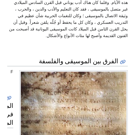
هذه الأيام. وقلما كان هناك أدب يوناني قبل القرن السادس الميلادي
غير متصل بالموسيقى ، فقد كان التعليم والأدب والدين ، والحرب ،
وثيقة الاتصال بالموسيقى ؛ وكان للنغمات الحربية شأن عظيم في
التدريب العسكري ، وكان كل ما يحفظ أو جُلّه يلقن شعراً. وقبل أن
يحل القرن الثامن قبل الميلاد كانت الموسيقى اليونانية قد أصبحت من
الفنون القديمة وأصبح لها مئات الأنواع والأشكال.
الفرق بين الموسيقى والفلسفة
F
الموس
في
المجت