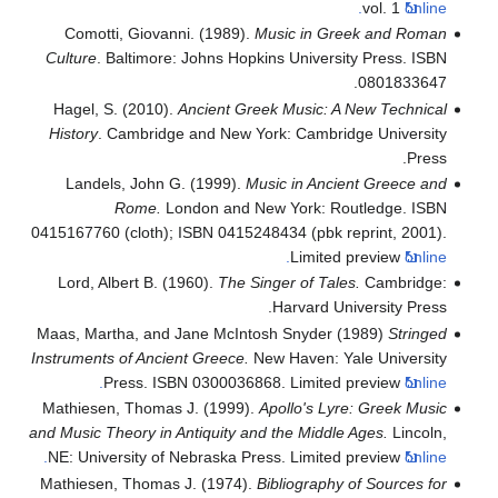
vol. 1
online.
Comotti, Giovanni. (1989).
Music in Greek and Roman
Culture
. Baltimore: Johns Hopkins University Press. ISBN
0801833647.
Hagel, S. (2010).
Ancient Greek Music: A New Technical
History
. Cambridge and New York: Cambridge University
Press.
Landels, John G. (1999).
Music in Ancient Greece and
Rome.
London and New York: Routledge. ISBN
0415167760 (cloth); ISBN 0415248434 (pbk reprint, 2001).
Limited preview
online.
Lord, Albert B. (1960).
The Singer of Tales.
Cambridge:
Harvard University Press.
Maas, Martha, and Jane McIntosh Snyder (1989)
Stringed
Instruments of Ancient Greece.
New Haven: Yale University
Press. ISBN 0300036868. Limited preview
online.
Mathiesen, Thomas J. (1999).
Apollo's Lyre: Greek Music
and Music Theory in Antiquity and the Middle Ages.
Lincoln,
NE: University of Nebraska Press. Limited preview
online.
Mathiesen, Thomas J. (1974).
Bibliography of Sources for