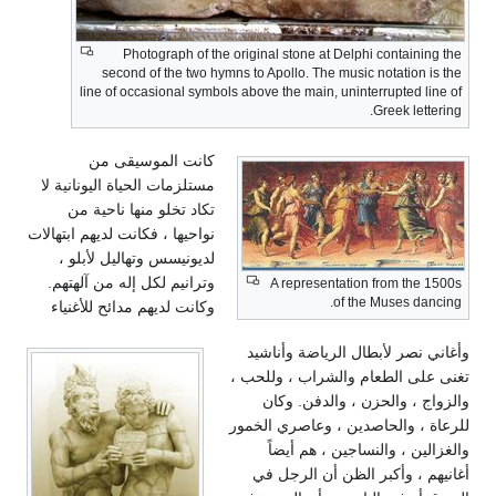
Photograph of the original stone at Delphi containing the
second of the two hymns to Apollo. The music notation is the
line of occasional symbols above the main, uninterrupted line of
Greek lettering.
كانت الموسيقى من
مستلزمات الحياة اليونانية لا
تكاد تخلو منها ناحية من
نواحيها ، فكانت لديهم ابتهالات
لديونيسس وتهاليل لأبلو ،
وترانيم لكل إله من آلهتهم.
A representation from the 1500s
of the Muses dancing.
وكانت لديهم مدائح للأغنياء
وأغاني نصر لأبطال الرياضة وأناشيد
تغنى على الطعام والشراب ، وللحب ،
والزواج ، والحزن ، والدفن. وكان
للرعاة ، والحاصدين ، وعاصري الخمور
والغزالين ، والنساجين ، هم أيضاً
أغانيهم ، وأكبر الظن أن الرجل في