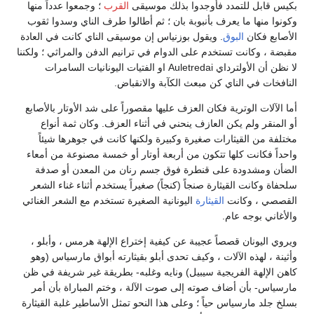
بكيس قابل للتمدد فأوجدوا بذلك موسيقى
القرب
؛ وجمعوا عدداً منها
وكونوا منها ما يعرف بأنبوبة بان ؛ ثم أطالوا طرف الناي وسدوا ثقوب
الأصابع فكان
البوق
. ويقول بوزنياس إن موسيقى الناي كانت في العادة
مقبضة ، وكانت تستخدم على الدوام في ترانيم الدفن والمراثي ؛ ولكننا
لا نظن أن الأولترداي Auletredai او الفتيات اليونانيات السامرات
النافخات في الناي كن مبعث الكآبة والانقباض.
أما الآلات الوترية فكان العزف عليها مقصوراً على شد الأوتار بالأصابع
أو المنقر ولم يكن العازف ينحني في أثناء العزف. وكان ثمة أنواع
مختلفة من القيثارات صغيرة وكبيرة ولكنها كانت في جوهرها شيئاً
واحداً فكانت كلها تتكون من أربعة أوتار أو خمسة مصنوعة من أمعاء
الضأن ومشدودة على قنطرة فوق جسم رنان من المعدن أو صدفة
سلحفاة وكانت القيثارة صنجاً (كنجاً) صغيراً يستخدم أثناء غناء الشعر
القصصي ، وكانت
القيثارة
اليونانية الصغيرة تستخدم مع الشعر الغنائي
والأغاني بوجه عام.
ويروي اليونان قصصاً عجيبة عن كيفية إختراع الإلهة هرمس ، وأبلو ،
وأثينة ، لهذه الآلات ، وكيف تحدى أبلو بقيثارته أبواق مارسياس (وهو
كاهن الإلهة الفريجية سيبيل) ونايه وغلبه- بطريقة غير شريفة في ظن
مارسياس- بأن أضاف صوته إلى صوت الآلة ، وختم المباراة بأن أمر
بسلخ جلد مارسياس حياً ؛ وعلى هذا النحو تمثل الأساطير غلبة القيثارة