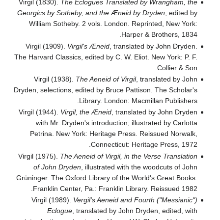
Virgil (1830).
The Eclogues Translated by Wrangham, the
Georgics by Sotheby, and the Æneid by Dryden
, edited by
William Sotheby. 2 vols. London. Reprinted, New York:
Harper & Brothers, 1834.
Virgil (1909).
Virgil's Æneid
, translated by John Dryden.
The Harvard Classics, edited by C. W. Eliot. New York: P. F.
Collier & Son.
Virgil (1938).
The Aeneid of Virgil
, translated by John
Dryden, selections, edited by Bruce Pattison. The Scholar's
Library. London: Macmillan Publishers.
Virgil (1944).
Virgil, the Æneid
, translated by John Dryden
with Mr. Dryden's introduction; illustrated by Carlotta
Petrina. New York: Heritage Press. Reissued Norwalk,
Connecticut: Heritage Press, 1972.
Virgil (1975).
The Aeneid of Virgil, in the Verse Translation
of John Dryden
, illustrated with the woodcuts of John
Grüninger. The Oxford Library of the World's Great Books.
Franklin Center, Pa.: Franklin Library. Reissued 1982.
Virgil (1989).
Vergil's Aeneid and Fourth ("Messianic")
Eclogue
, translated by John Dryden, edited, with