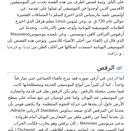
على الناي. وثمة قصص أظرف من هذه القصة تحدث عن الموسيقيين
الأقدمين الذين أوجدوا فن الموسيقى أو عملوا على تقدمه: عن
أولمبس تلميذ مارسياس الذي اخترع السلم ذا المسافات القصيرة
حوالي عام 730 ق. م، وعن لينوس Linus معلم هرقل الذي اخترع
العلامات الموسيقية اليونانية وأوجد بعض (الدرجات ، وتحدثنا عن
أرفيوس التراقي كاهن ديونيسس ، وعن تلميذه موسيوسMausaeus
الذي قال إن (الغناء من أحلى الأشياء للآدميين. وتوحي هذه القصص بأن
الموسيقى اليونانية استمدت أشكالها في أغلب الظن من
ليديا،
و
فريجيا
، و
تراقية
.
الرقص
أما
الرقص
في أرقى صوره فقد مزج بالغناء الجماعي حتى صار فناً
واحداً ، كما أن كثيراً من أنواع الموسيقى الحديثة ومصطلحاتها كانت
فيما مضى متصلة بالرقص ، ولم يكن الرقص يقل في قدمه وانتشاره
عن الموسيقى عند اليونان. ولما عجز لوسيان عن تتبع نشأته على سطح
الأرض حاول أن يجدها في حركة النجوم المنتظمة. ولا يكتفي هومر بأن
يحدثنا عن المرقص الذي صنعه ديدلوس Daedalus لأدرياني Adriane،
بل يحدثنا أيضاً عن راقص ماهر بين المحاربين اليونان أمام طروادة
يدعى مريونيس Meriones ، كان يرقص وهو يحارب فكانت الحراب
لهذا السبب تعجز عن إصابته. ويصف أفلاطون الرقص (Orchesis ( بأنه