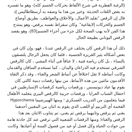
(الرغبة الفطرية في شرح الألفاظ بحركات الجسم كله)- وهو ما تفسره
به بعض اللغات الحديثة. وخير من هذا ما وصفه به أرسطاطاليس إذ
قال إن الرقص "تقليد الأعمال، والأخلاق،والعواطف، بطريق أوضاع
الجسم والحركات إلايقاعية". وكان سقراط نفسه يرقص، وهو يمتدح
هذا الفن لأنه يهب الصحة لكل جزء من أجزاء الجسم(83)، وهو يقصد
الرقص اليوناني بطبيعة الحال.
ذلك أن هذا الرقص كان يختلف عن الرقص عندنا ، فهو، وإن كان في
بعض أشكاله يثير الغريزة الجنسية ، قلما كان يجعل الرجال يلتصقون
بالنساء ، بل كان رياضة فنية ، لا عناقاً في أثناء المشي ، كان كالرقص
الشرقي تستخدم فيه الذراعان واليدان ، كما تستخدم الساقان والقدمان
وكانت أنماطه لا تقل اختلافاً عن أنماط الشعر والغناء ، وقد ذكر الثقاة
الأقدمون مائتين من هذه الأنماط، من بينها رقصات دينية كالتي كان
يقوم بها عباد ديونيسس ، ورقصات رياضية كرقصات الإسبارطيين في
احتفال الشباب العرايا ، ورقصات حربية كالرقص البيري يتعلمه الأطفال
فيما يتعلمون من التدريب العسكري ؛ ومنها الهيبرشيما Hyporchema
الفخمة أي الترنيم أو اللعب الذي يقوم به اثنان من المغنين أحدهما
يغني ثم يرقص وثانيهما يرقص ثم يغني، ثم يتناوب الاثنان بعد هذا
الرقص والغناء؛ ومنها الرقصات الشعبية التي ترقص عند كل حادثة هامة
من حوادث الحياة وكل فصل أو عيد من فصول السنة أو أعيادها. وكانت