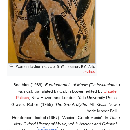
Warrior playing a
salpinx
, 6th/5th century B.C. Attic
lekythos
Boethius (1989).
Fundamentals of Music (De institutione
musica)
, translated by Calvin Bower. edited by
Claude
Palisca
, New Haven and London: Yale University Press.
Graves, Robert (1955).
The Greek Myths
. Mt. Kisco, New
York: Moyer Bell.
Henderson, Isobel (1957). "Ancient Greek Music". In
The
New Oxford History of Music, vol.1: Ancient and Oriental
[
صفحة مطلوبة
]