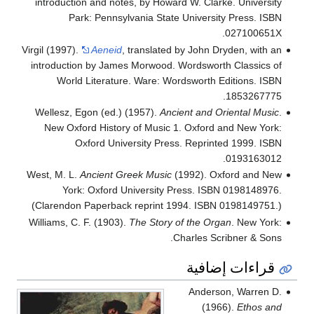
introduction and notes, by Howard W. Clarke. University
Park: Pennsylvania State University Press. ISBN
027100651X.
Virgil (1997).
Aeneid
, translated by John Dryden, with an
introduction by James Morwood. Wordsworth Classics of
World Literature. Ware: Wordsworth Editions. ISBN
1853267775.
Wellesz, Egon (ed.) (1957).
Ancient and Oriental Music
.
New Oxford History of Music 1. Oxford and New York:
Oxford University Press. Reprinted 1999. ISBN
0193163012.
West, M. L.
Ancient Greek Music
(1992). Oxford and New
York: Oxford University Press. ISBN 0198148976.
(Clarendon Paperback reprint 1994. ISBN 0198149751.)
Williams, C. F. (1903).
The Story of the Organ
. New York:
Charles Scribner & Sons.
قراءات إضافية
Anderson, Warren D.
(1966).
Ethos and