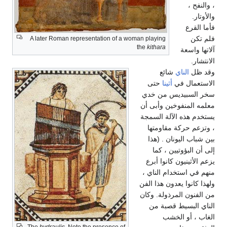
، والنفح ،
والأوتار.
فأما القرع
فلم تكن
A later Roman representation of a woman playing
the
kithara
آلاتها واسعة
الانتشار.
وقد ظل
الناي
شائع
الاستعمال في
أثينا
حتى
سخر السبيديس من خدي
معلمه المنفوخين وأبى أن
يستخدم هذه الآلة السمجة
، وتزعم حركة مقاومتها
بين شباب اليونان . (هذا
إلى أن البؤوتيين ، كما
يزعم الأثينيون كانوا أبرع
منهم في استخدام الناي ،
ولهذا كانوا يعدون هذا الفن
من الفنون المرذولة. وكان
الناي البسيط قصبة من
الغاب ، أو الخشب
The
hydraulis
. Note the presence of