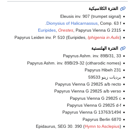
الفترة الكلاسيكية
Eleusis inv. 907 (trumpet signal)
Dionysius of Halicarnassus
, Comp. 63 f.
Euripides
,
Orestes
, Papyrus Vienna G 2315
Papyrus Leiden inv. P. 510 (Euripides,
Iphigenia in Aulis
)
الفترة الهلنستية
Papyrus Ashm. inv. 89B/31, 33
Papyrus Ashm. inv. 89B/29-32 (citharodic nomes)
Papyrus Hibeh 231
برديات زينو 59533
Papyrus Vienna G 29825 a/b recto
Papyrus Vienna G 29825 a/b verso
Papyrus Vienna G 29825 c
Papyrus Vienna G 29825 d-f
Papyrus Vienna G 13763/1494
Papyrus Berlin 6870
Epidaurus, SEG 30. 390 (
Hymn to Asclepius
)