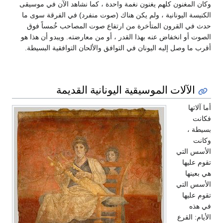
وكان المغنون كلهم يغنون نغمة واحدة ، كما نشاهد الآن في موسيقى
الكنيسة اليونانية ، ولم يكن هناك (صوت منفرد) في الفرقة سوى ما
حدث في القرون المتأخرة من ارتفاع صوت المصاحب خُمساً فوق
الصوت أو انخفاض عنه بهذا القدر ، أو من معارضته. ويبدو أن هذا هو
أقرب ما وصل إليه اليونان في التوافق والألحان التوافقية البسيطة.
الآلات الموسيقية اليونانية القديمة
أما آلاتها
فكانت
بسيطة ،
وكانت
الأسس التي
تقوم عليها
هي بعينها
الأسس التي
تقوم عليها
في هذه
الأيام: القرع