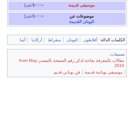
موسيقى قديمة
e
t
v
أظهر
موضوعات عن
e
t
v
أظهر
اليونان القديمة
الكلمات الدالة:
أفلاطون
اليونان
سقراط
أركاديا
أثينا
تصنيفات
:
مقالات بالمعرفة بحاجة لذكر رقم الصفحة بالمصدر from May
2010
موسيقى يونانية قديمة
فن يوناني قديم