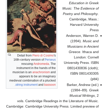
Education in Greek
Music: The Evidence of
Poetry and Philosophy
.
Cambridge, Mass.:
Harvard University
Press.
Anderson, Warren D.
(1994).
Music and
Musicians in Ancient
Greece
. Ithaca and
Detail from
Piero di Cosimo
's
London: Cornell
16th-century version of
Perseus
University Press. ISBN
rescuing
Andromeda
. The
0801430836 (cloth);
instrument in the hands of the
musician is an
anachronism
and
ISBN 0801430305
appears to be an imaginary
(pbk).
medieval combination of a plucked
Barker, Andrew (ed.)
.
string instrument
and
bassoon
(1984–89).
Greek
Musical Writings
, 2
vols. Cambridge Readings in the Literature of Music.
Cambridge: Cambridge University Press. Limited preview of