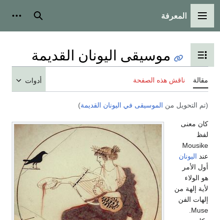
المعرفة
القائمة الرئيسية
بحث
أدوات
موسيقى اليونان القديمة
تبديل عرض جدول المحتويات
مقالة
ناقش هذه الصفحة
أدوات
(تم التحويل من
الموسيقى في اليونان القديمة
)
كان معنى
لفظ
Mousike
عند
اليونان
أول الأمر
هو الولاء
لأية إلهة من
إلهات الفن
Muse.