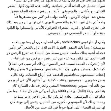
لديهم مباريات في الرقص، كما كانت لديهم مباريات في كل شيء
سواه، تشمل في العادة أغاني جماعية. وكانت هذه الفنون كلها- الشعر
الغنائي ، والأغاني ، والموسيقى الآلية ، والرقص- وثيقة الصلة بعضها
ببعض عند اليونان الأولين ، وكانت تؤلف في كثير من مظاهرها فناً
واحداً ثم دخل فيها التفرع والتخصص المهني على توالي الزمن وبدأ ذلك
في القرن السابع ، فترك الشعراء الجوالون للأغاني واستبدلوا بها التلاوة
، وفضلوا الشعر القصصي عن الموسيقى.
وكان أرشلوقوس Archilochus يغني أشعاره دون أن يستعين بآلات
موسيقية ؛ وبدأ ذلك التدهور الطويل الأمد الذي نزل بالشعر آخر الأمر
فجعله أشبه بملك صامت حبيس سقط من السماء. ثم تفرع الرقص ذو
الغناء الجماعي فكان منه غناء من غير رقص ، ورقص من غير غناء ،
لأن (الحركات العنيفة تسبب قصر النفس ، ولذلك أثر سيئ في الغناء)
كما يقول لوسيان. وظهر بهذه الطريقة عينها موسيقيون لا يغنون ، نالوا
إعجاب مستمعيهم بمحافظتهم الدقيقة على أرباع النغمات. وقد غالى
بعض مشهوري الموسيقيين وقتئذ ، كما يغالي أمثالهم الآن في أجورهم.
من ذلك أن أميبوس Amoebeus المغني والعازف على القيثارة كان
يتقاضى وزنة (تالنتا) أي نحو 6000 ريال أمريكي عن كل حفلة. وما من
شك في أن الموسيقي العادي لم يكن ينال من الأجر إلا ما يسد به
رمقه، وذلك لأن الموسيقي، كغيره من الفنانين، ينتمي إلى مهنة كان
لها شرف القضاء على أهلها جوعاً في كل جيل من الأجيال.