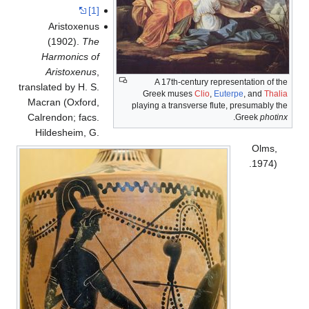
[1]
Aristoxenus
(1902).
The
Harmonics of
Aristoxenus
,
A 17th-century representation of the
translated by H. S.
Greek muses
Clio
,
Euterpe
, and
Thalia
Macran (Oxford,
playing a transverse flute, presumably the
Calrendon; facs.
.
Greek
photinx
Hildesheim, G.
Olms,
1974).