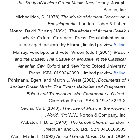
the Study of Ancient Greek Music
. New Jersey: Joseph
Boonin, Inc.
Michaelides, S. (1978)
The Music of Ancient Greece: An
Encyclopaedia
. London: Faber & Faber.
Monro, David Binning (1894).
The Modes of Ancient Greek
Music.
Oxford: Clarendon Press. Republished as an
unabridged facsimile by Elibron, limited preview
online.
Murray, Penelope, and Peter Wilson (eds.) (2004).
Music
and the Muses: The Culture of 'Mousike' in the Classical
Athenian City
. Oxford and New York: Oxford University
Press. ISBN 0199242399. Limited preview
online.
Pöhlmann, Egert, and Martin L. West (2001).
Documents of
Ancient Greek Music: The Extant Melodies and Fragments
Edited and Transcribed with Commentary
. Oxford:
Clarendon Press. ISBN 0-19-815223-X.
Sachs, Curt. (1943).
The Rise of Music in the Ancient
World.
NY: W.W. Norton & Company, Inc.
Webster, T. B. L. (1970).
The Greek Chorus.
London:
Methuen anc Co. Ltd. ISBN 0416163505.
West, Martin L. (1992)
Ancient Greek Music
. Oxford, OUP.