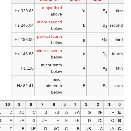
major third
329.63 Hz
e'
E
4
above
minor second
246.94 Hz
b
B
3
below
perfect fourth
196.00 Hz
g
G
3
below
minor seventh
146.83 Hz
d
D
3
below
minor tenth
110 Hz
A
A
2
below
minor
82.41 Hz
thirteenth
E
E
2
below
12
11
10
9
8
7
6
5
4
3
2
E
E
D
C
C
B
B
A
A
G
F
♭
♯
♭
♭
♯
B
B
A
A
G
F
F
E
E
D
C
♭
♭
♯
♭
♯
G
F
F
E
E
D
C
C
B
B
A
♯
♭
♯
♭