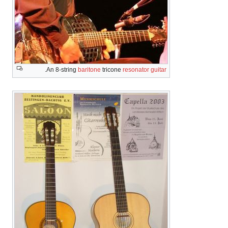
.
An 8-string
baritone
tricone
resonator guitar