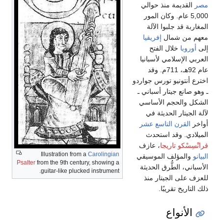
يمة منذ حوالي
5 عام. وكان المور
د جلبوا الآلة
 شمال
إفريقيا
خلال الفتح
إسلامي لأسبانيا
عام 92هـ، 711م. وقد
ونيو تورس جواردو
 جيتار أسباني ـ
لحجم الأساسي
ار الحديثة في
رن التاسع عشر
 وقد استحدث
و تاريجا
، عازف
Illustration from a
Carolingian
مؤلف الموسيقي
Psalter
from the 9th century, showing a
الطُّرق الحديثة
guitar-like plucked instrument.
 الجيتار منذ
 تقريبًا.
نواع