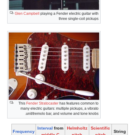
Glen Campbell
playing a Fender electric guitar with
three single-coil pickups
This
Fender Stratocaster
has features common to
many electric guitars: multiple pickups, a vibrato
unit/tremolo bar, and volume and tone knobs.
Interval
from
Helmholtz
Scientific
Frequency
middle C
pitch
pitch