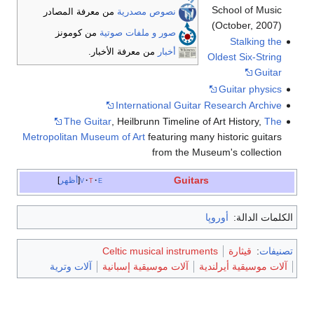
School of 
نصوص مصدرية
من معرفة المصادر
(October, 
صور و ملفات صوتية
من كومونز
Stalkin
أخبار
من معرفة الأخبار.
Oldest Six-S
G
Guitar ph
International Guitar Research Ar
The Guitar
, Heilbrunn Timeline of Art History
Metropolitan Museum of Art
featuring many historic gu
from the Museum's colle
Guitars
e
t
v
أظهر
الدالة:
أوروپا
:
قيثارة
Celtic musical instruments
سيقية أيرلندية
آلات موسيقية إسبانية
آلات وترية