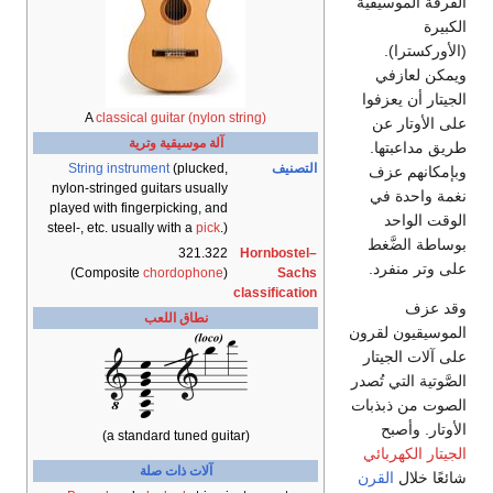
موسيقية
ا).
ازفي
 يعزفوا
A
classical guitar (nylon string)
ار عن
آلة موسيقية وترية
بتها.
التصنيف
(plucked,
String instrument
م عزف
nylon-stringed guitars usually
دة في
played with fingerpicking, and
احد
steel-, etc. usually with a
pick
.)
ضَّغط
321.322
Hornbostel–
نفرد.
)
chordophone
(Composite
Sachs
classification
نطاق اللعب
ون لقرون
الجيتار
التي تُصدر
 ذبذبات
أصبح
(a standard tuned guitar)
كهربائي
آلات ذات صلة
ال
القرن