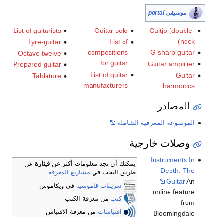
قى portal
List of guitarists
Guitar solo
Guitjo (do
Lyre-guitar
List of
compositions
G-sharp g
Octave twelve
for guitar
Guitar ampl
Prepared guitar
List of guitar
G
Tablature
manufacturers
harm
صادر
وعة المعرفية الشاملة
لات خارجية
Instrumen
يمكنك أن تجد معلومات أكثر عن
قيثارة
عن
Depth
طريق البحث في
مشاريع المعرفة
:
Guit
تعريفات قاموسية
في ويكاموس
online fe
كتب
من معرفة الكتب
اقتباسات
من معرفة الاقتباس
Bloomin