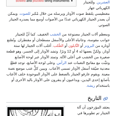
Bowed
and
plucked
string instruments
 وللجيتار
 جهاز
يلتقط صوت الأوتار ويرسله من خلال مُكبر
للصوت
. ويمكن
لجيتار الكهربائي عددًا من الأصوات أوسع مما يصدره الجيتار
ات الجيتار مصنوعة من
الخشب
الخفيف. كما أنَّ للجيتار
سة، وجانباه الأعلى والأسفل مسطحان أو مقنطران. وتُصْنع
ن
البرونز
أو
النَّايلون
أو
الصُّلب
. أغلب آلات الجيتار لها ستة
أوتار، ولكنَّ بعضها له 4 أو 12 وترًا. وتشد الأوتار إلى الجسر، وهو قطعة
الخشب في أعلى الآلة. وتمتد الأوتار عبر لوحة الأصابع
 مفاتيح النغمات عند
الرأس
. وعلى لوحة الأصابع، توجد قطعٌ
ّقة أسفل الأوتار تسمى الأعتاب. ويبين كلُّ عتب موضع نغمة
قوم عازفو الجيتار بالضغط على الأوتار الموجودة خلف الأعتاب
ى اليدين، ويداعبون أو ينقرون على الأوتار باليد الأخرى أو
ريشة
.
اريخ
ؤرخون أن آلة
م تطويرها في