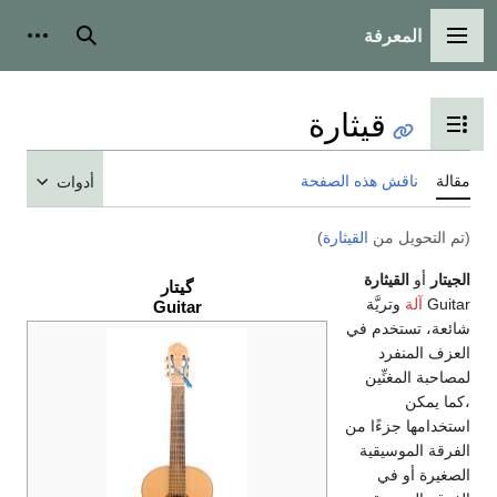
معرفة
 الرئيسية
بحث
أدوات شخصية
قيثارة
عرض جدول المحتويات
اقش هذه الصفحة
أدوات
ويل من
القيثارة
)
القيثارة
گيتار
ة
وتريَّة
Guitar
ستخدم في
نفرد
مغنِّين
ن
 جزءًا من
موسيقية
و في