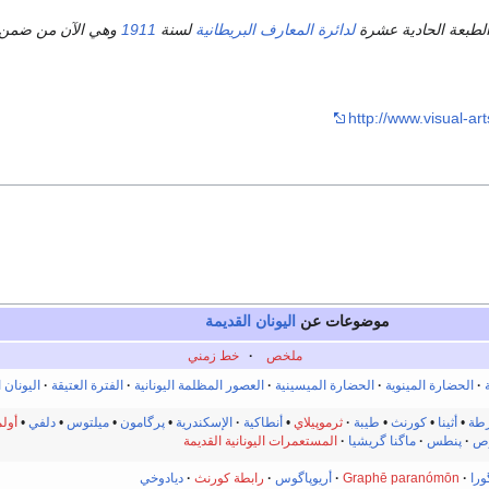
لطبعة الحادية عشرة
لدائرة المعارف البريطانية
لسنة
1911
وهي الآن من ضمن
http://www.visual-ar
موضوعات عن
اليونان القديمة
ملخص
·
خط زمني
الحضارة المينوية
الحضارة الميسينية
·
العصور المظلمة اليونانية
الفترة العتيقة
·
اليونان 
طة
•
أثينا
•
كورنث
•
طيبة
ثرموپيلاي
•
أنطاكية
الإسكندرية
•
پرگامون
•
ميلتوس
•
دلفي
•
أولم
ص
·
پنطس
ماگنا گريشيا
·
المستعمرات اليونانية القديمة
ورا
·
Graphē paranómōn
·
أريوپاگوس
·
رابطة كورنث
ديادوخي