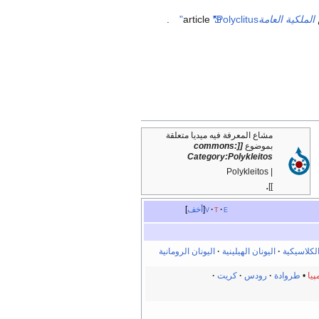
الملكية العامة
"Polyclitus"
article
.
مشاع المعرفة فيه ميديا متعلقة
بموضوع
[[commons:
Category:Polykleitos
| Polykleitos
.
]]
e
t
v
أخف
الكلاسيكية
اليونان الهيلينية
اليونان الرومانية
پيا
•
طروادة
·
رودس
·
كريت
·