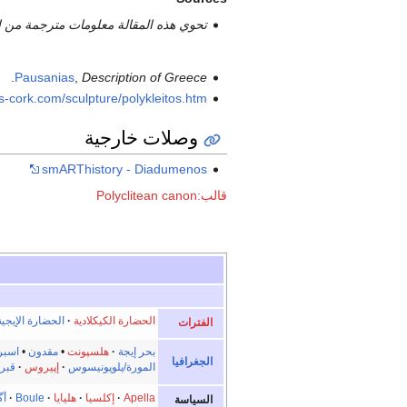
تحوي هذه المقالة معلومات مترجمة من ا
.
Pausanias
,
Description of Greece
ts-cork.com/sculpture/polykleitos.htm
وصلات خارجية
smARThistory - Diadumenos
قالب:Polyclitean canon
الحضارة الكيكلادية
الحضارة الإيجية
الفترات
بحر إيجة
هلسپونت
•
مقدون
•
اسبر
الجغرافيا
المورة/پلوپونيسوس
إپيروس
قبر
Apella
إكلسيا
·
هليايا
·
Boule
أگ
السياسة