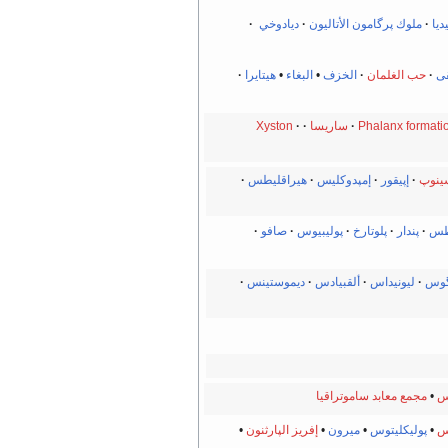
ديا
ملوك پرگامون الأتاليون
·
ديادوخي
·
ى
·
حب الغلمان
الخزف
•
البغاء
•
هيتايرا
Phalanx formati
·
ساريسا
·
Xyston
ينوپ
·
إپيقور
·
إمپدوكليس
·
هيراقليطس
طس
·
پندار
·
پلوتارخ
·
پوليبيوس
·
صافو
گوس
·
ليونيداس
·
ألقبيادس
·
ديموستينس
·
س
•
مجمع معابد ساموتراقيا
س
•
پوليكليتوس
•
ميرون
•
إفريز الپارثنون
•