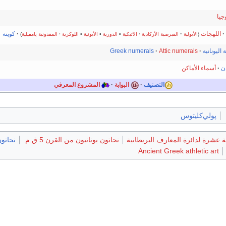
جيا
·
اللهجات
·
كوينه
(
الأيولية
القبرصية الأركادية
الآتيكية
•
الدورية
•
الأيونية
•
اللوكرية
المقدونية
پامفيلية
)
 اليونانية
Attic numerals
Greek numerals
ن
أسماء الأماكن
التصنيف
·
البوابة
·
المشروع المعرفي
پولي‌كليتوس
ة عشرة لدائرة المعارف البريطانية
نحاتون يونانيون من القرن 5 ق.م.
نحاتون 
Ancient Greek athletic art