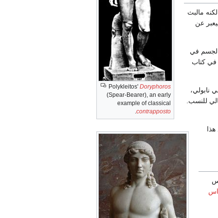
لكنه مالبث
يعبر عن
 الجسم في
 في كتاب
Polykleitos'
Doryphoros
ت منه نسخة رخامية في نابولي،
(Spear-Bearer), an early
ثالي للنسب.
example of classical
.
contrapposto
هذا
وس
اس