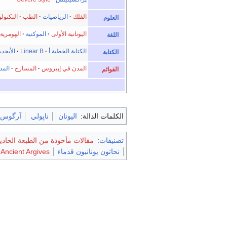
الفلك
·
الرياضيات
·
الطب
التكنولو
العلوم
اليونانية الأولى
الموكنية
الهومرية
اللغة
الكتابة الخطية أ
Linear B
الأبجدية
الكتابة
المدن في إپيروس
·
المسارح
·
المد
القوائم
الكلمات الدالة:
اليونان
ناپولي
آرگوس
تصنيفات
:
مقالات مأخوذة من الطبعة الحادي
نحاتون يونانيون قدماء
Ancient Argives