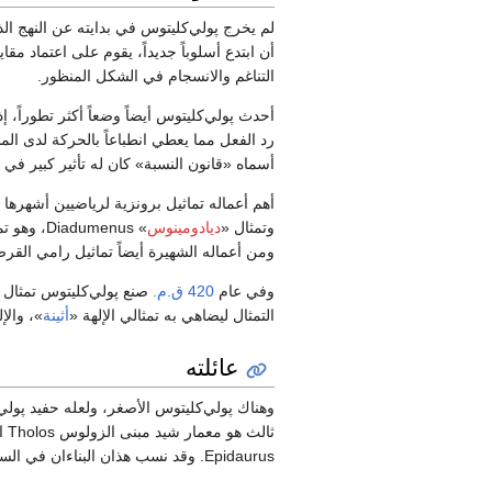
لم يخرج پولي‌كليتوس في بدايته عن النهج الذ
أن ابتدع أسلوباً جديداً، يقوم على اعتماد م
التناغم والانسجام في الشكل المنظور.
أحدث پولي‌كليتوس أيضاً وضعاً أكثر تطوراً،
رد الفعل مما يعطي انطباعاً بالحركة لدى ال
أسماه «قانون النسبة» كان له تأثير كبير في ا
وتمثال «
ديادومينوس
» umenus
ومن أعماله الشهيرة أيضاً تماثيل رامي ال
وفي عام
420 ق.م.
صنع پولي‌كليتوس تمثال ا
التمثال ليضاهي به تمثالي الإلهة «
أثينة
»، والإ
عائلته
وهناك پولي‌كليتوس الأصغر، ولعله حفيد پولي‌
ثالث هو معمار شيد مبنى الزولوس Tholos الذي تحول إلى أطلال، ومسرحاً رائعاً مازال بنيانه سليماً، وقد شيدهما في
Epidaurus. وقد نسب هذان البناءان في السابق خطأً إلى پولي‌كليتوس الأكبر أو الأصغر.