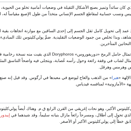
ي كان سائداً وتميز بصنع الأشكال الثقيلة في وضعيات أمامية تخلو من الحيوية، 
قاييس ونسب حسابية لمقاطع الجسم الإنساني متخذاً من طول الإصبع مقياساً له، ل
 إذ عمد إلى تحويل كامل ثقل الجسم إلى إحدى الساقين مع موازنة اتجاهات بقية
مشاهد، وبذا تخلص من جمود الوضعيات التقليدية. ضمَّ پولي‌كليتوس تلك المبادىء
لنحاتين المتأخرين.
أهم أعماله تماثيل برونزية لرياضيين أشهرها تمثال حامل الرمح «دوريفوروس» Doryphoros الذي بقي
Diad، وهو تمثال لشاب في وقفة رائعة وحول رأسه عُصابة، ويتجلى فيه واضحاً التناسق الم
قرص وهرمس وهرقل.
لإلهة «
هيرا
» من الذهب والعاج ليوضع في معبدها في آرگوس. وقد قيل إنه صنع 
لهة «الأمازونية» لمنافسه فيدياس.
كليتوس الأكبر، وهو نحات إغريقي من القرن الرابع ق.م. وهناك أيضاً پولي‌كليت
إيبدور