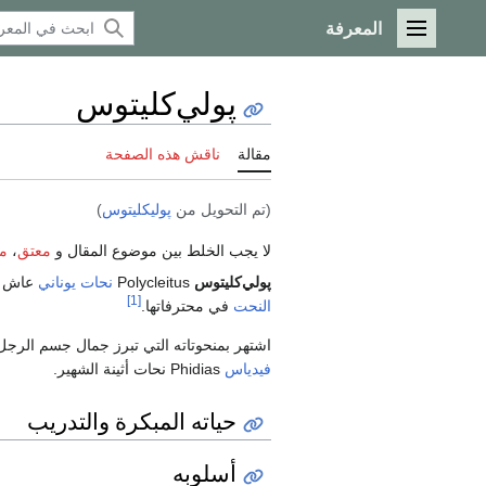
المعرفة
القائمة الرئيسية
پولي‌كليتوس
مقالة
ناقش هذه الصفحة
(تم التحويل من
پوليكليتوس
)
لا يجب الخلط بين موضوع المقال و
معتق
،
م
پولي‌كليتوس
Polycleitus
نحات
يوناني
عاش 
[1]
النحت
في محترفاتها.
اشتهر بمنحوتاته التي تبرز جمال جسم الرجل
فيدياس
Phidias نحات أثينة الشهير.
حياته المبكرة والتدريب
أسلوبه