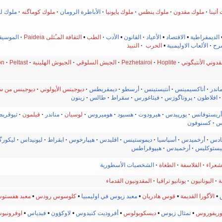
أثينا
ملوك مقدون
·
ملوك پنطس
ملوك پايونيا
الأباطرة الرومان
·
ملوك كوماگنه
·
ملوك لي
الديمقراطية
•
الاقتصاد
•
الأعياد
القانون
•
الأدب
·
الطب
•
الثقافة المـُثلى Paideia
الموسيق
رح
·
الألعاب الاوليمبية
•
الحرب
·
النبيذ
دوني الأنتيگوني
·
Hoplite
·
Pezhetairoi
·
الجيش السلوقي
·
الجيوش الهلينية
·
Peltast
·
on
اندر
·
أناكسيمينس
·
أنتيستينس
·
أرسطو
ديمقريطس
ديوجينس الأپولوني
·
ديوجينس من س
·
افلاطون
·
پروتاگورَس
·
فيثاغورس
·
سقراط
·
طالس
زينون
أريستوفانس
·
يورپيدس
·
هيرودوت
·
هسيود
·
هوميروس
لوسيان
مناندر
·
فيلمون
·
ثيوقري
س
كسنوفون
يادس
·
أرخميدس
·
أسپاسيا
·
ديموستينس
·
اقليدس
·
هيپارخوس
·
ابقراط
·
ليونيداس
ليكور
يستوكليس
·
أرخميدس
هيپوقراطس
شعراء
·
الفلاسفة
·
الطغاة
الشخصيات الأسطورية
ة
·
اليونانيون
·
يونانيو تراقيا
·
المقدونيون القدماء
•
الأگورا القديمة
•
قوس هادريان
•
معبد زيوس في اوليمبيا
•
كلوسوس رودس
•
معبد هفستو
وريفوروس
•
تمثال زيوس
•
ديسكوبولوس
•
أفروديت كنيدوس
•
لاوكؤون
•
فيدياس
•
اوفرونيو