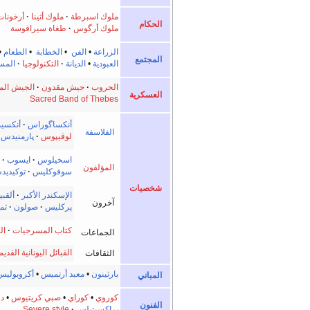
ملوك اسبرطة
·
ملوك أثينا
أرخونات 
الحكام
ملوك أرگوس
·
طغاة سيراقوسة
الزراعة
•
الفن
•
الخطابة
•
الطعام
•
المجتمع
العبودية
•
الديانة
·
التكنولوجيا
المس
الحروب
·
جيش مقدون
·
الجيش المق
العسكرية
Sacred Band of Thebes
أنكساگوراس
أنكسيم
الفلاسفة
لوقيپوس
پارمنيدس
اسخيلوس
ايسوب
·
المؤلفون
سوفوكليس
توكيديد
شخصيات
الإسكندر الأكبر
·
ألقب
آخرون
پركليس
·
صولون
·
ثم
كتاب المسرحيات
ال
الجماعات
القبائل اليونانية القديم
الثقافات
بارثينون
•
معبد أرتميس
•
أكروبوليس
المباني
كوروي
•
كوراي
•
صبي كريتيوس
•
د
الفنون
پراكسيتيلس
Severe style