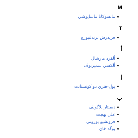
M
ماتسوكاتا ماسايوشي
T
فريدرش ترندلنبورج
أ
ألفرد مارشال
ألكسي سميرنوڤ
إ
پول-هنري دو كونستانت
ب
ديميتار بلاگويڤ
علي بهجت
فروتشيو بوزوني
بوگد خان