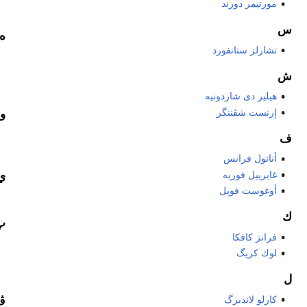
مورتيمر دورند
س
ه
تشارلز ستانفورد
ش
هيلير دى شاردونيه
إرنست شڤننگر
و
ف
أناتول فرانس
غابرييل فوريه
ي
أوغوست فوپل
ك
پ
فرانز كافكا
لوك كريگ
ل
كارلو لاندبرگ
ڤ