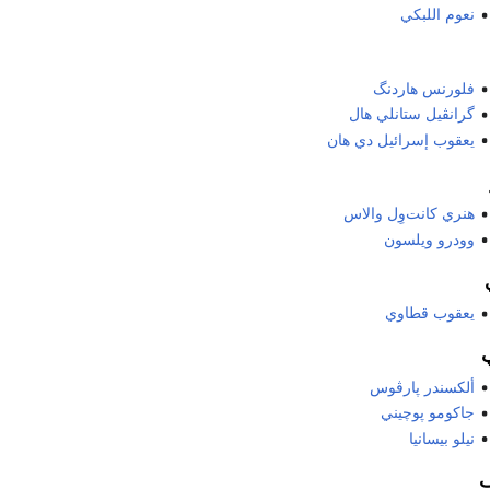
نعوم اللبكي
فلورنس هاردنگ
گرانڤيل ستانلي هال
يعقوب إسرائيل دي هان
هنري كانت‌وِل والاس
وودرو ويلسون
يعقوب قطاوي
ألكسندر پارڤوس
جاکومو پوچيني
نيلو بيسانيا