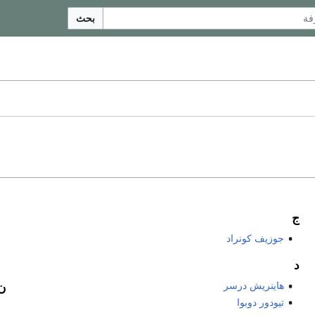
بحث
ج
جوزيف كونراد
د
هاينريش درسر
ن
تيودور دوبوا