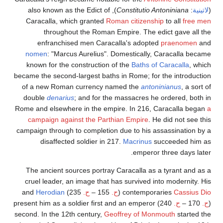
(
لاتينية
:
Constitutio Antoniniana
), also known as the Edict of
Caracalla, which granted
Roman citizenship
to all
free men
throughout the Roman Empire. The edict gave all the
enfranchised men Caracalla's adopted
praenomen
and
nomen
: "Marcus Aurelius". Domestically, Caracalla became
known for the construction of the
Baths of Caracalla
, which
became the second-largest baths in Rome; for the introduction
of a new Roman currency named the
antoninianus
, a sort of
double
denarius
; and for the massacres he ordered, both in
Rome and elsewhere in the empire. In 216, Caracalla began
a
campaign against the Parthian Empire
. He did not see this
campaign through to completion due to his assassination by a
disaffected soldier in 217.
Macrinus
succeeded him as
emperor three days later.
The ancient sources portray Caracalla as a tyrant and as a
cruel leader, an image that has survived into modernity. His
Cassius Dio
contemporaries
(
ح.
155 –
ح.
235) and
Herodian
(
ح.
170 –
ح.
240) present him as a soldier first and an emperor
second. In the 12th century,
Geoffrey of Monmouth
started the