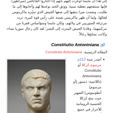
إلى هذا أن مايسا أوعزت إليهم بأنهم إذا اختاروا الجابالس إمبراطوراً
فإنها ستنفحهم بعطية سنية. ووثق الجند بوعدها لهم وأجابوها إلى ما
طلبت، وضمت ميزا بذهبها إلى صفها الجيش الذي سيّره ماكرينوس
لقتالها، ولما أن ظهر ماكرينس نفسه على رأس قوة كبيرة، تردد
مرتزقة السوريين في ولائهم، ولكن مايسا وسؤامياس قفزتا من
مركبتيهما، وقادتا الجيش المتردد إلى النصر؛ لقد كان رجال سوريا نساء،
وكانت نساؤها رجالاً.
Constitutio Antoniniana
المقالة الرئيسية:
Constitutio Antoniniana
أصدر سنة
212م
مرسوم كركلا
أو
Constitutio
Antoniniana
(باللاتينية: دستور [أو
مرسوم]
أنطونينوس) الشهير
حيث منح كركلا
الجنسية الرومانية
للأحرار في جميع