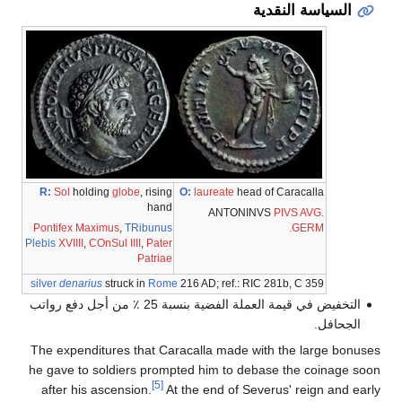
السياسة النقدية
R:
Sol
holding
globe
, rising
O:
laureate
head of Caracalla
hand
ANTONINVS
PIVS
AVG.
Pontifex Maximus
,
TRibunus
GERM.
Plebis
XVIIII
,
COnSul
IIII
,
Pater
Patriae
silver
denarius
struck in
Rome
216 AD; ref.: RIC 281b, C 359
التخفيض في قيمة العملة الفضية بنسبة 25 ٪ من أجل دفع رواتب
الجحافل.
The expenditures that Caracalla made with the large bonuses
he gave to soldiers prompted him to debase the coinage soon
[5]
after his ascension.
At the end of Severus' reign and early