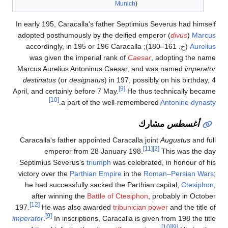
Munich
)
In early 195, Caracalla's father Septimius Severus had himself
adopted posthumously by the deified emperor (
divus
)
Marcus
Aurelius
(
ح
. 161–180
); accordingly, in 195 or 196 Caracalla
was given the imperial rank of
Caesar
, adopting the name
Marcus Aurelius Antoninus Caesar, and was named
imperator
destinatus
(or
designatus
) in 197, possibly on his birthday, 4
[9]
April, and certainly before 7 May.
He thus technically became
[10]
.
a part of the well-remembered
Antonine dynasty
أغسطس
مشارك
Caracalla's father appointed Caracalla joint
Augustus
and full
[11]
[2]
emperor from 28 January 198.
This was the day
Septimius Severus's
triumph
was celebrated, in honour of his
victory over the
Parthian Empire
in the
Roman–Persian Wars
;
he had successfully sacked the Parthian capital,
Ctesiphon
,
after winning the
Battle of Ctesiphon
, probably in October
[12]
197.
He was also awarded
tribunician power
and the title of
[9]
imperator
.
In inscriptions, Caracalla is given from 198 the title
[10]
[9]