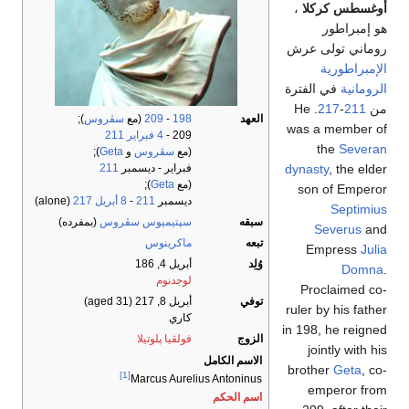
أوغسطس كركلا
،
هو إمبراطور
روماني تولى عرش
الإمبراطورية
الرومانية
في الفترة
من
211
-
217
. He
العهد
198
-
209
(مع
سڤروس
);
was a member of
209 -
4 فبراير
211
the
Severan
(مع
سڤروس
و
Geta
);
dynasty
, the elder
فبراير - ديسمبر
211
(مع
Geta
);
son of Emperor
ديسمبر
211
-
8 أبريل
217
(alone)
Septimius
سبقه
سپتيميوس سڤروس
(بمفرده)
Severus
and
تبعه
ماكرينوس
Empress
Julia
وُلِد
أبريل 4, 186
Domna
.
لوجدنوم
Proclaimed co-
توفي
أبريل 8, 217
(aged 31)
ruler by his father
كاري
in 198, he reigned
الزوج
فولڤيا پلوتيلا
jointly with his
الاسم الكامل
brother
Geta
, co-
[1]
Marcus Aurelius Antoninus
emperor from
اسم الحكم