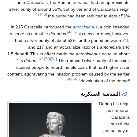
into Caracalla's, the Roman
denarius
had an approximate
silver purity of around 55%, but by the end of Caracalla's reign
[47]
[46]
the purity had been reduced to about 51%.
In 215 Caracalla introduced the
antoninianus
, a coin intended
[48]
to serve as a double
denarius
.
This new currency, however,
had a silver purity of about 52% for the period between 215
and 217 and an actual size ratio of 1
antoninianus
to
1.5
denarii. This in effect made the
antoninianus
equal to about
[49]
[50]
[51]
1.5
denarii.
The reduced silver purity of the coins
caused people to hoard the old coins that had higher silver
content, aggravating the inflation problem caused by the earlier
[49]
[48]
.
devaluation of the
denarii
السياسة العسكرية
During his reign
as emperor,
Caracalla
raised the
annual pay of