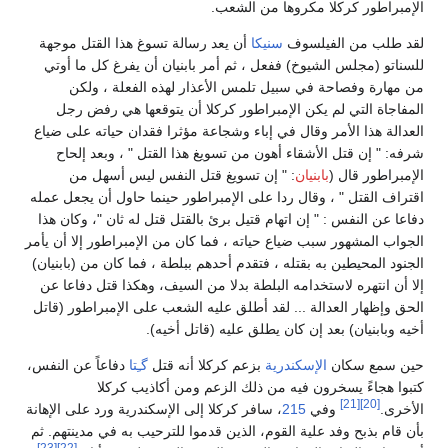
الإمبراطور كركلا مكروها من الشعب.
لقد طلب من الفيلسوف
سنيكا
أن يعد رسالة تسوغ هذا القتل موجهة
للسناتو (مجلس الشيوخ) ففعل ، ثم أمر بابنيان أن يفرغ كل ما أوتي
من مهارة وفصاحة في سبيل تلمس الأعذار لهذه الفعلة ، ولكن
المفاجاة التي لم يكن الإمبراطور كركلا أن يتوقعها هي رفض رجل
العدالة هذا الأمر وقال في إباء وشجاعة مؤثرا فقدان حياته على ضياع
شرفه: " إن قتل الأشقاء أهون من تسويغ هذا القتل " ، وبعد إلحاح
الإمبراطور قال (
بابنيان
: " إن تسويغ قتل النفس ليس أسهل من
اقتراف القتل " ، وقال ردا على الإمبراطور حينما حاول أن يجعل عمله
دفاعا عن النفس : " إن اتهام قتيل برئ بالقتل قتل له ثان "، وكان هذا
الجواب المشهور سبب ضياع حياته ، فما كان من الإمبراطور إلا أن يأمر
الجنود المحيطين به بقتله ، فتقدم أحدهم ببلطة ، فما كان من (بابنيان)
إلا أن انتهره لاستخدامه البلطة بدلا من السيف، وهكذا قتل دفاعا عن
الحق وإظهار العدالة ... لقد أطلق عليه الشعب على الإمبراطور (قاتل
أخيه وبابنيان) بعد إن كان يطلق عليه (قاتل أخيه).
حين سمع سكان
الإسكندرية
بزعم كركلا أنه قتل
گـِتا
دفاعاً عن النفس،
كتبوا هجاءً يسخرون فيه من ذلك الزعم ومن أكاذيب كركلا
[21]
[20]
الأخرى.
وفي
215
، سافر كركلا إلى الإسكندرية ورد على الإهانة
بأن قام بذبح وفد علية القوم، الذين قدموا للترحيب به في مدينتهم. ثم