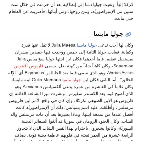
كركلا إلهاً. ونفيت جوليا دمنا إلى إنطاكية بعد أن حرمت في خلال ست
سنين من الإمبراطوريّة، ومن زوجها، ومن أبنائها، فأضربت عن الطعام
حتى ماتت.
جوليا مايسا
وكان لها أخت تدعى
جوليا مايسا
Julia Maesa لا تقل عنها قدرة
وكفاية. فعادت جوليا الثانية إلى حمص ووجدت فيها حفيدين يبشران
بمستقبل عظيم. فأما أحدهما فكان ابن ابنتها جوليا سؤامياس Julia
Soaemiae، وكان كاهناً شاباً من كهنة بعل، يسمى
ڤاريوس أڤيتوس
Varius Avitus، وهو الذي سمي فيما بعد الجابالس Elgabalus أي "الإله
الخالق" . أما الثاني فكان ابن
جوليا ماميا
Gulia Mamaea ابنة مايسا،
وكان غلاماً في العاشرة من عمره يدعى ألكسيانس Alexianus وهو
الذي أصبح فيما بعد الكسندر سفيرس. ونشرت ميزا الشائعة القائلة إن
فاريوس هو الابن الطبيعي لكركلا، وإن كان في واقع الأمر ابن فاريوس
مرسلس، وأطلقت عليه اسم بسيانس؛ ذلك أن الإمبراطوريّة كانت
أفضل عندها من سمعة ابنتها، وماذا يضيرها بعد أن مات مرسلس والد
الشاب. وكان الجنود الرومان في سوريا قد ألغوا الشعائر الدينية
السوريّة، وكانوا يشعرون باحترام لهذا القس الشاب الذي لا يتجاوز
الرابعة عشرة من العمر تبعثه في قلوبهم عاطفة دينية قوية. يضاف