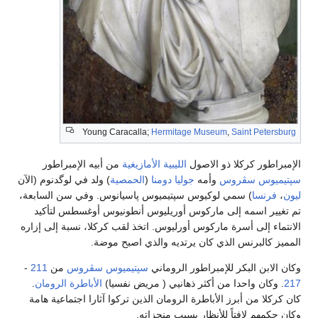
Young Caracalla;
Hermitage Museum
,
Saint Petersburg
الإمبراطور كركلا ذو الاصول
الليبية
الأمازيغية
من أبيه الإمبراطور
سپتيميوس سڤروس
وأمه
جوليا دومنا
(
الحمصية
) ولد في لوگدنوم (الآن
ليون
،
فرنسا
) سمي لوكيوس سپتيميوس پاسيانوس. وفي سن السابعة،
تم تغيير اسمه إلى ماركوس أوريليوس أنطونيوس أوغسطس لتأكيد
الانتماء إلى أسرة ماركوس أورليوس. اتخذ لقب كركلا، نسبة إلى إزاره
المميز كالبرنس الذي كان يرتديه والذي اصبح موضة.
وكان الابن البكر للإمبراطور الروماني
سپتيميوس سڤروس
من
211
-
217
. وكان واحدا من أكثر ذهانيي ( مريض نفسيا)
الأباطرة الرومان
.
كان كركلا من أبرز الأباطرة الرومان الذين تركوا آثارا اجتماعية هامة
وكان حكمهم لافتاً للأنظار بسبب منجزاته.