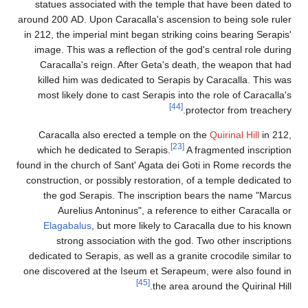
statues associated with the temple that have been dated to
around 200
AD. Upon Caracalla's ascension to being sole ruler
in 212, the imperial mint began striking coins bearing Serapis'
image. This was a reflection of the god's central role during
Caracalla's reign. After Geta's death, the weapon that had
killed him was dedicated to Serapis by Caracalla. This was
most likely done to cast Serapis into the role of Caracalla's
[44]
protector from treachery.
Caracalla also erected a temple on the
Quirinal Hill
in 212,
[23]
which he dedicated to Serapis.
A fragmented inscription
found in the church of Sant' Agata dei Goti in Rome records the
construction, or possibly restoration, of a temple dedicated to
the god Serapis. The inscription bears the name "Marcus
Aurelius Antoninus", a reference to either Caracalla or
Elagabalus
, but more likely to Caracalla due to his known
strong association with the god. Two other inscriptions
dedicated to Serapis, as well as a granite crocodile similar to
one discovered at the Iseum et Serapeum, were also found in
[45]
the area around the Quirinal Hill.