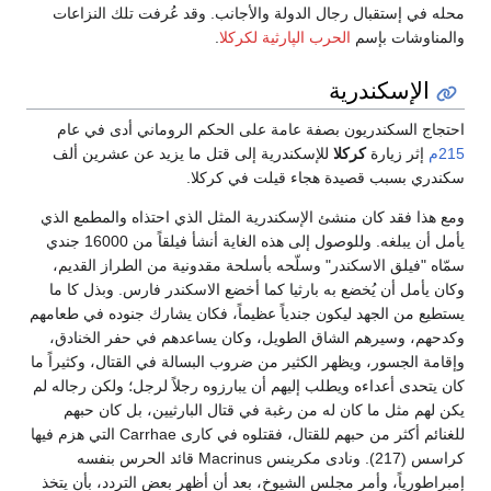
محله في إستقبال رجال الدولة والأجانب. وقد عُرفت تلك النزاعات
والمناوشات بإسم
الحرب الپارثية لكركلا
.
الإسكندرية
احتجاج السكندريون بصفة عامة على الحكم الروماني أدى في عام
215م
إثر زيارة
كركلا
للإسكندرية إلى قتل ما يزيد عن عشرين ألف
سكندري بسبب قصيدة هجاء قيلت في كركلا.
ومع هذا فقد كان منشئ الإسكندرية المثل الذي احتذاه والمطمع الذي
يأمل أن يبلغه. وللوصول إلى هذه الغاية أنشأ فيلقاً من 16000 جندي
سمّاه "فيلق الاسكندر" وسلّحه بأسلحة مقدونية من الطراز القديم،
وكان يأمل أن يُخضع به بارثيا كما أخضع الاسكندر فارس. وبذل كا ما
يستطيع من الجهد ليكون جندياً عظيماً، فكان يشارك جنوده في طعامهم
وكدحهم، وسيرهم الشاق الطويل، وكان يساعدهم في حفر الخنادق،
وإقامة الجسور، ويظهر الكثير من ضروب البسالة في القتال، وكثيراً ما
كان يتحدى أعداءه ويطلب إليهم أن يبارزوه رجلاً لرجل؛ ولكن رجاله لم
يكن لهم مثل ما كان له من رغبة في قتال البارثيين، بل كان حبهم
للغنائم أكثر من حبهم للقتال، فقتلوه في كارى Carrhae التي هزم فيها
كراسس (217). ونادى مكرينس Macrinus قائد الحرس بنفسه
إمبراطورياً، وأمر مجلس الشيوخ، بعد أن أظهر بعض التردد، بأن يتخذ