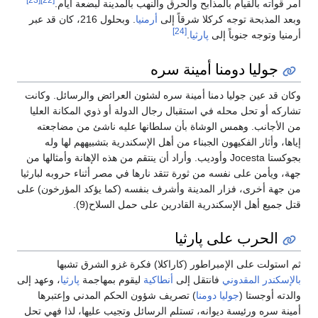
[23]
[22]
أمر قواته بالقيام بالمذابح والحرق والنهب بالمدينة لبضعة أيام.
وبعد المذبحة توجه كركلا شرقاً إلى
أرمنيا
. وبحلول 216، كان قد عبر
[24]
أرمنيا وتوجه جنوباً إلى
پارثيا
.
جوليا دومنا أمينة سره
وكان قد عين جوليا دمنا أمينة سره لشئون العرائض والرسائل. وكانت
تشاركه أو تحل محله في استقبال رجال الدولة أو ذوي المكانة العليا
من الأجانب. وهمس الوشاة بأن سلطانها عليه ناشئ من مضاجعته
إياها، وأثار الفكيهون الجبناء من أهل الإسكندرية بتشبيههم لها وله
بجوكستا Jocesta وأوديب. وأراد أن ينتقم من هذه الإهانة وأمثالها من
جهة، ويأمن على نفسه من ثورة تتقد نارها في مصر أثناء حروبه لبارثيا
من جهة أخرى، فزار المدينة وأشرف بنفسه (كما يؤكد المؤرخون) على
قتل جميع أهل الإسكندرية القادرين على حمل السلاح(9).
الحرب على پارثيا
ثم استولت على الإمبراطور (كاراكلا) فكرة غزو الشرق تشبها
بالإسكندر المقدوني
فانتقل إلى
أنطاكية
ليقوم بمهاجمة
پارثيا
، وعهد إلى
والدته أوجستا (
جوليا دومنا
) تصريف شؤون الحكم المدني وإعتبرها
أمينة سره ورئيسة ديوانه، تستلم الرسائل وتجيب عليها، لذا فهي تحل