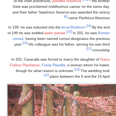
of the chief priesthood,
pontifex maximus
.
His brother
Geta was proclaimed
nobilissimus caesar
on the same day,
and their father Septimius Severus was awarded the victory
[9]
.
name
Parthicus Maximus
[10]
In 199, he was inducted into the
Arval Brethren
.
By the end
[10]
of 199 he was entitled
pater patriae
.
In 202, he was
Roman
consul
, having been named
consul designatus
the previous
[10]
year.
His colleague was his father, serving his own third
[12]
consulship.
In 202, Caracalla was forced to marry the daughter of
Gaius
Fulvius Plautianus
,
Fulvia Plautilla
, a woman whom he hated,
[13]
though for what reason is unknown.
The wedding took
[10]
place between the 9 and the 15 April.