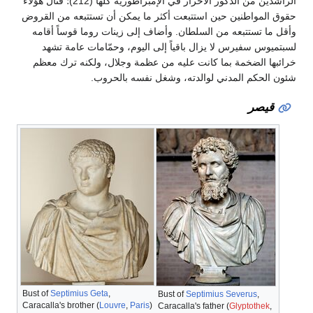
الراشدين من الذكور الأحرار في الإمبراطوريّة كلها (212)؛ فنال هؤلاء
حقوق المواطنين حين استتبعت أكثر ما يمكن أن تستتبعه من القروض
وأقل ما تستتبعه من السلطان. وأضاف إلى زينات روما قوساً أقامه
لسبتميوس سفيرس لا يزال باقياً إلى اليوم، وحمّامات عامة تشهد
خرائبها الضخمة بما كانت عليه من عظمة وجلال، ولكنه ترك معظم
شئون الحكم المدني لوالدته، وشغل نفسه بالحروب.
قيصر
Bust of
Septimius Geta
,
Bust of
Septimius Severus
,
Caracalla's brother (
Louvre
,
Paris
)
Caracalla's father (
Glyptothek
,