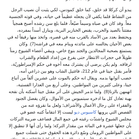
يبدو أن كركلا قد خلق، كما خلق كمودس، لكي يثبت أن نصيب الرجل
من النشاط قلما يكفي لأن يجعله عظيماً في حياته، وفي قوته الجنسية
معاً. وقد كان في صباه وسيماً صيّعاً، فلما بلغ سن رشده أصبح همجياً
مفتتناً بالصيد والحرب، يقنص الخنازير البرية، وينازل أسداً بمفرده،
ويحتفظ بعدد من الآساد بالقرب منه في قصره، واتخذ منها رفيقاً له في
بعض الأحيان يجالسه على مائدته وينام معه في فراشه(7). وكان
يستمتع بصحبة المجالدين والجند بنوع خاص، ويبقي أعضاء الشيوخ زمناً
طويلاً في حجرات الانتظار حتى يفرغ من إعداد الطعام والشراب
لرفاقه. ولم يكن يرضى أن يشترك معه أخوه في حكم الإمبراطوريّة،
فأمر بقتل جيتا في عام 212، فاغتيل الشاب وهو بين ذراعي أمه،
خضب أثوابها بدمه. ويقال انه حكم بالموت على عشرين ألفاً من أتباع
جيتا، وعلى كثيرين من المواطنين، وعلى أربع من العذارا الفستية،
اتهمهن بالزنا(8). ولما تذمر الجيش على أثر مقتل جيتا أسكته بأن نفحه
بهبة تعادل كل ما ادخره سبتميوس من الأموال، وكان يفضل الجنود
والفقراء على رجال الأعمال والأشراف؛ ولعل ما نقرؤه عنه من
القصص التي يرويها
كاسيوس ديو
ليست إلا انتقاماً كتبه عضو في
مجلس الشيوخ واشتدّت رغبته في جمع المال فضاعف ضريبة التركات
بأن جعلها عشرة في المائة من مقدار التركة؛ ولما رأى أنها لا تنطبق إلا
على المواطنين الرومان وسّع دائرة هذه الحقوق حتى شملت جميع