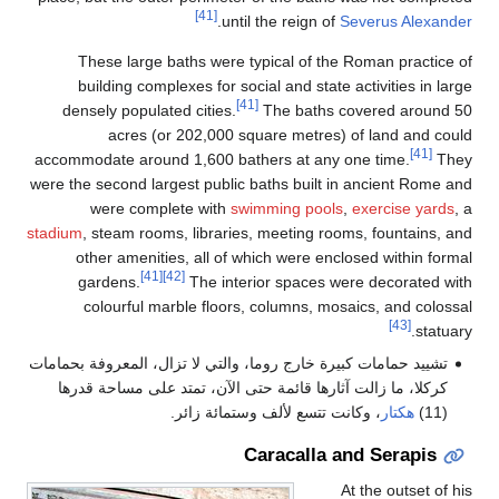
[41]
.
until the reign of
Severus Alexander
These large baths were typical of the Roman practice of
building complexes for social and state activities in large
[41]
densely populated cities.
The baths covered around 50
acres (or 202,000 square metres) of land and could
[41]
accommodate around 1,600 bathers at any one time.
They
were the second largest public baths built in ancient Rome and
were complete with
swimming pools
,
exercise yards
, a
stadium
, steam rooms, libraries, meeting rooms, fountains, and
other amenities, all of which were enclosed within formal
[41]
[42]
gardens.
The interior spaces were decorated with
colourful marble floors, columns, mosaics, and colossal
[43]
statuary.
تشييد حمامات كبيرة خارج روما، والتي لا تزال، المعروفة بحمامات
كركلا، ما زالت آثارها قائمة حتى الآن، تمتد على مساحة قدرها
(11)
هكتار
، وكانت تتسع لألف وستمائة زائر.
Caracalla and Serapis
At the outset of his