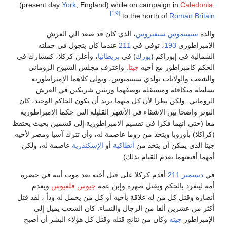
(present day
York
, England) while on campaign in
Caledonia
,
[19]
.
to the north of
Roman Britain
والده
سيبتيموس سيفيروس
، الذي كان قد صعد الي العرش
الامبراطوري
193
، توفي في
211
عندما كان يتجول في حملته
الشمالية في إبوراكم (
يورك
) في
بريطانيا
، وأعلن كركلا، كمشارك في
الحكم كامبراطور مع أخيه
جيتا
. واعترف مجلس الشيوخ الروماني
والشعب والولايات بولدي سبتيميوس، وتولى كلاهما الإمبراطورية
بسلطة متكافئة ومستقلة بوصفهما وريثين شريكين في العرش
الروماني. ولكن نظرا لأن كل منهما يريد أن يكون الحاكم الوحيد، كان
التوتر واضحا بين الاشقاء في الأشهر القليلة التي حكما الامبراطوريه
معا (حتى انهما فكرا في تقسيم الامبراطورية إلى قسمين بحيث يحتفظ
(كراكلا) بأوروبا ويتخذ من روما عاصمة له، وأن تترك آسيا ومصر لأخيه
جيتا الذي يمكن أن يتخذ من
أنطاكية
أو
الإسكندرية
عاصمة له، ولكن
أمهما أقنعتهما بعدم القيام بذلك).
في
ديسمبر
211
أقدم كركلا على قتل أخيه بعد موت أبيه في حضرة
أمه لينفرد بالحكم ويقتل صهره وإبن عمه
جيوس فلفيوس
ويعدم
أنصاره وقتل كل من له علاقة بأخيه أو كل من يحمل له وداً ، لقد قتل
أكثر من عشرين ألفا من الرجال والنساء. كان الشعب يميل إلى
الإمبراطور
جيته
وكان من نتائج قتله وقتل كل هؤلاء البشر أن أصبح