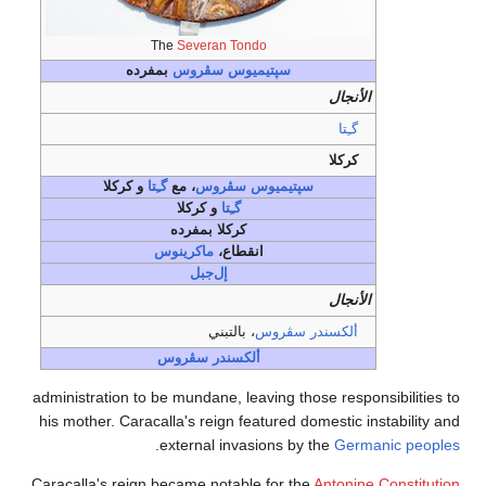
The
Severan Tondo
سپتيميوس سڤروس
بمفرده
الأنجال
گـِتا
كركلا
سپتيميوس سڤروس
، مع
گـِتا
و
كركلا
گـِتا
و
كركلا
كركلا
بمفرده
انقطاع،
ماكرينوس
إل‌جبل
الأنجال
ألكسندر سڤروس
، بالتبني
ألكسندر سڤروس
administration to be mundane, leaving those responsibilities to
his mother. Caracalla's reign featured domestic instability and
.
external invasions by the
Germanic peoples
Caracalla's reign became notable for the
Antonine Constitution