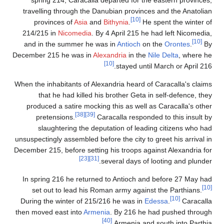
travelling through the Danubian provinces and the Anatolian
[10]
provinces of
Asia
and
Bithynia
.
He spent the winter of
214/215 in
Nicomedia
. By 4 April 215 he had left Nicomedia,
[10]
and in the summer he was in
Antioch
on the
Orontes
.
By
December 215 he was in
Alexandria
in the
Nile Delta
, where he
[10]
stayed until March or April 216.
When the inhabitants of Alexandria heard of Caracalla's claims
that he had killed his brother Geta in self-defence, they
produced a satire mocking this as well as Caracalla's other
[38]
[39]
pretensions.
Caracalla responded to this insult by
slaughtering the deputation of leading citizens who had
unsuspectingly assembled before the city to greet his arrival in
December 215, before setting his troops against Alexandria for
[23]
[31]
several days of looting and plunder.
In spring 216 he returned to Antioch and before 27 May had
[10]
set out to lead his Roman army against the Parthians.
[10]
During the winter of 215/216 he was in
Edessa
.
Caracalla
then moved east into
Armenia
. By 216 he had pushed through
[40]
Armenia and south into Parthia.