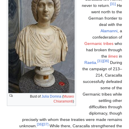
[31]
never to return.
He
went north to the
German frontier to
deal with the
Alamanni
, a
confederation of
Germanic tribes
who
had broken through
the
limes
in
[31]
[36]
Raetia
.
During
the campaign of 213–
214, Caracalla
successfully defeated
some of the
Germanic tribes while
Bust of
Julia Domna
(
Museo
settling other
Chiaramonti
)
difficulties through
diplomacy, though
precisely with whom these treaties were made remains
[36]
[37]
unknown.
While there, Caracalla strengthened the