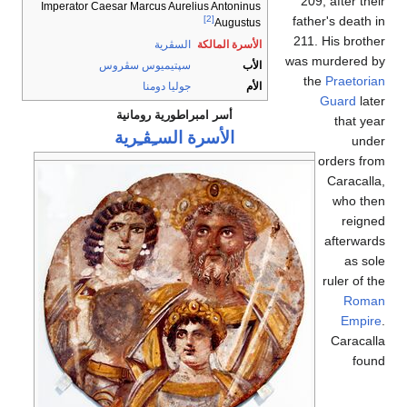
209, after their
Imperator Caesar Marcus Aurelius Antoninus
father's death in
[2]
Augustus
211. His brother
الأسرة المالكة
السڤرية
was murdered by
الأب
سپتيميوس سڤروس
the
Praetorian
الأم
جوليا دومنا
Guard
later
أسر امبراطورية رومانية
that year
الأسرة السـِڤـِرية
under
orders from
Caracalla,
who then
reigned
afterwards
as sole
ruler of the
Roman
Empire
.
Caracalla
found