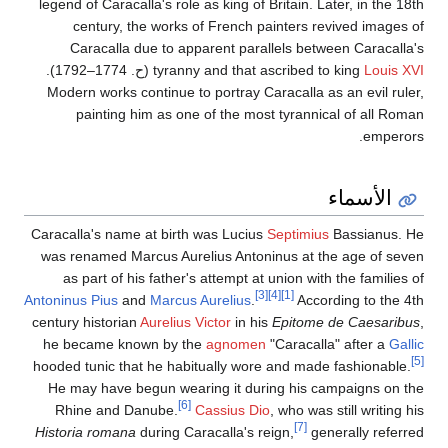
legend of Caracalla's role as king of Britain. Later, in the 18th
century, the works of French painters revived images of
Caracalla due to apparent parallels between Caracalla's
Louis XVI
tyranny and that ascribed to king
(
ح
. 1774–1792
).
Modern works continue to portray Caracalla as an evil ruler,
painting him as one of the most tyrannical of all Roman
emperors.
الأسماء
Caracalla's name at birth was Lucius
Septimius
Bassianus. He
was renamed Marcus Aurelius Antoninus at the age of seven
as part of his father's attempt at union with the families of
[3]
[4]
[1]
Antoninus Pius
and
Marcus Aurelius
.
According to the 4th
century historian
Aurelius Victor
in his
Epitome de Caesaribus
,
he became known by the
agnomen
"Caracalla" after a
Gallic
[5]
hooded tunic that he habitually wore and made fashionable.
He may have begun wearing it during his campaigns on the
[6]
Rhine and Danube.
Cassius Dio
, who was still writing his
[7]
Historia romana
during Caracalla's reign,
generally referred