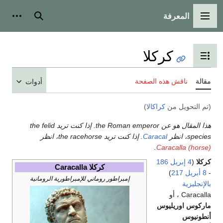
المعرفة
القائمة الرئيسية
بحث
أدوات
كركلا
تبديل عرض جدول المحتويات
مقالة
ناقش هذه الصفحة
أدوات
(تم التحويل من
كراكالا
)
هذا المقال هو عن the Roman emperor. إذا كنت تريد the felid
species، انظر
Caracal
. إذا كنت تريد the racehorse، انظر
.
Caracalla (horse)
كركلا
(
4 إبريل
186
كركلا Caracalla
-
8 أبريل
217
)
إمبراطور روماني للإمبراطورية الرومانية
بالإنجليزية
Caracalla ، أو
ماركوس اوريليوس
أنطونيوس