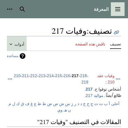
المعرفة
القائمة الرئيسية
بحث
أدوات
تصنيف
:
وفيات 217
تصنيف
ناقش هذه الصفحة
أدوات
مساعدة
وفيات عقد
-
218
-
217
-
216
-
215
-
214
-
213
-
212
-
211
-
210
>>
<<
219
:
210
أشخاص توفوا ح.
217
.
طالع أيضاً:
مواليد 217
.
أعلى
أ
ب
ت
ث
ج
ح
خ
د
ذ
ر
ز
س
ش
ص
ض
ط
ظ
ع
غ
ف
ق
ك
ل
م
ن
هـ
و
ي
المقالات في التصنيف "وفيات 217"