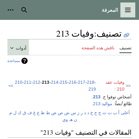
المعرفة
القائمة الرئيسية
بحث
أدوات
تصنيف
:
وفيات 213
تصنيف
ناقش هذه الصفحة
أدوات
مساعدة
وفيات عقد
-
218
-
217
-
216
-
215
-
214
-
213
-
212
-
211
-
210
>>
<<
219
:
210
أشخاص توفوا ح.
213
.
طالع أيضاً:
مواليد 213
.
أعلى
أ
ب
ت
ث
ج
ح
خ
د
ذ
ر
ز
س
ش
ص
ض
ط
ظ
ع
غ
ف
ق
ك
ل
م
ن
هـ
و
ي
المقالات في التصنيف "وفيات 213"