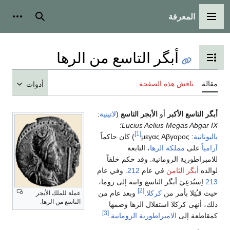
المعرفة
القائمة الرئيسية
بحث
أدوات
أبگر التاسع من الرها
تبديل عرض جدول المحتويات
مقالة
ناقش هذه الصفحة
أدوات
أبگر التاسع الأكبر
أو
الأبجر التاسع
(
لاتينية
:
Lucius Aelius Megas Abgar IX
؛
[1]
باليونانية
:
μεγας Αβγαρος
) كان حاكماً
آرامياً
على
مملكة الرها
، التابعة
للامبراطورية الرومانية. وقد حكم خلفاً
لوالده
أبگر الثامن
في عام
212
. وفي عام
213
اِستُدعِيَ أبگر التاسع وابنه إلى روما،
[2]
حيث قـُتِلا بأمر من
كركلا
.
وبعد عام من
عملة للملك الأبجر
التاسع من الرها.
ذلك، أنهى كركلا استقلال الرها وضمها
[3]
كمقاطعة إلى
الامبراطورية الرومانية
.