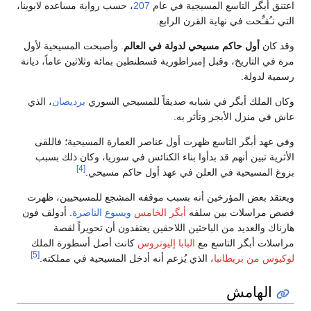
اعتنق أبگر التاسع المسيجية في عام
207
، حسب رواية مساعده لابوبنا،
التي نـُقـِّحت في نهاية القرن الرابع.
وقد كان
أول حاكم مسيحي لدولة في العالم
. وأصبحت المسيحية لأول
مرة في التاريخ، وقبل إمبراطورية قسطنطين بمائة وثلاثين عاماً، ديانة
رسمية لدولة.
وكان الملك أبگر في شبابه صديقاً للمسيحي السوري
برديصان
، الذي
عاش في منزل الأبجر وتأثر به.
وفي عهد أبگر التاسع ظهرت أول عناصر العمارة المسيحية؛ فاللقى
الأثرية تبين أنهم قد بدأوا بناء الكنائس في سوريا، وكان ذلك بسبب
[4]
بزوغ المسيحية في العلن في عهد أول حاكم مسيحي.
ويعتقد بعض المؤرخين أنه بسبب موقفه المشجع للمسيحيين، ظهرت
قصص مراسلات بين سلفه
أبگر الخامس
ويسوع الناصرة
. أدولف فون
هارناك والعديد من الباحثين اللاحقين يعتقدون أن تحويراً لقصة
مراسلات أبگر التاسع مع
البابا إليوتروس
كانت أصل أسطورة الملك
[5]
لوكيوس من بريطانيا
، الذي يُزعم أنه أدخل المسيحية في مملكته.
الهامش