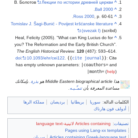
В. Болотов
Лекции по истории древней церкви
^
.
Ball 2000
^
Ross 2000
, p. 60-61.
^
Tomislav J. Šagi-Bunić - Povijest kršćanske literature
^
(svezak I)
(scribd)
Heal, Felicity (2005). "What can King Lucius do for
^
you? The Reformation and the Early British Church".
The English Historical Review
.
120
(487): 593–614.
doi
:
10.1093/ehr/cei122
.
{{
cite journal
}}
:
Cite
has empty unknown parameters:
|coauthors=
and
|month=
(
help
)
هذا Middle Eastern biographical article هو
بذرة
. بإمكانك
مساعدة المعرفة بأن
تنمـِّـيـه
.
الكلمات الدالة:
سوريا
بريطانيا
برديصان
مملكة الرها
أدولف فون هارناك
تصنيفات
:
Articles containing لاتينية-language text
Pages using Lang-xx templates
Articles containing Greek-language text
سريان