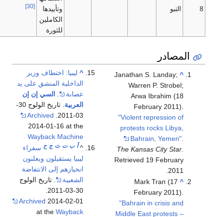
[30]
8
التبو
وتأييدها
الكاملين
للثورة
المصادر
^
ليبيا: اختطاف وزير
Janathan S. Landay;
^
الداخلية المنشق على يد
Warren P. Strobel;
عصابة
.
السي إن إن
Arwa Ibrahim (18
العربية
. تاريخ الولوج 30-
February 2011).
Archived
03-2011.
"Violent repression of
2014-01-16 at the
protests rocks Libya,
Wayback Machine
Bahrain, Yemen"
.
أ
ب
ت
ث
ج
ح
^
سفراء
The Kansas City Star
.
ليبيا يستقيلون ويعلنون
Retrieved
19 February
انحيازهم إلى الانتفاضة
.
2011
الشعبية
. تاريخ الولوج
Mark Tran (17
^
30-03-2011.
February 2011).
Archived
2014-02-01
"Bahrain in crisis and
at the
Wayback
Middle East protests –