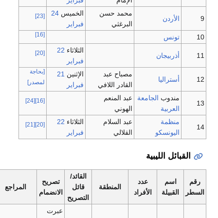
الإمام
فبراير
محمد حسن
الخميس
24
[23]
9
الأردن
البرغثي
فبراير
[16]
10
تونس
الثلاثاء
22
[20]
11
أذربيجان
فبراير
[بحاجة
مصباح عبد
الإثنين
21
12
أستراليا
لمصدر]
القادر اللافي
فبراير
مندوب
الجامعة
عبد المنعم
[24]
[16]
13
العربية
الهوني
منظمة
عبد السلام
الثلاثاء
22
[21]
[20]
14
اليونسكو
القلالي
فبراير
القبائل الليبية
القائد/
رقم
اسم
عدد
تصريح
المنطقة
قائل
المراجع
السطر
القبيلة
الأفراد
الانضمام
التصريح
عبرت