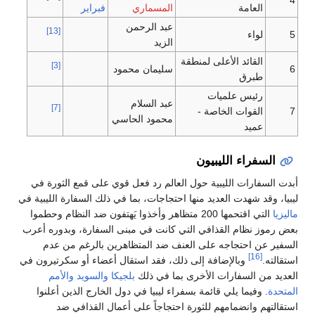
العامة
المسماري
فبراير
عبد الرحمن
[13]
5
لواء
الزيد
القائد الأعلى لمنطقة
[3]
6
سليمان محمود
طبرق
رئيس علميات
عبد السلام
[7]
7
القوات الخاصة -
محمود الحاسي
عميد
السفراء الليبيون
أبدت السفارات الليبية حول العالم رد فعل قوي على قمع الثورة في
ليبيا، وقد شهدت العديد منها احتجاجات، بما في ذلك السفارة الليبية في
ماليزيا
التي اقتحمها 200 متظاهر وأخذوا يَهتفون ضد النظام وحطموا
بعض رموز نظام القذافي التي كانت في مبنى السفارة، وبدوره أعرب
السفير عن احتجاجه على العنف ضد المتظاهرين بالرغم من عدم
[16]
استقالته.
وبالإضافة إلى ذلك، فقد استقال أعضاء أو سكرتيرون في
العديد من السفارات الأخرى بما في ذلك
بلجيكا
والسويد
والأمم
المتحدة
. وفيما يلي قائمة بسفراء ليبيا في دول الخارج الذين أعلنوا
استقالتهم وانضمامهم للثورة احتجاجاً على أعمال القذافي ضد