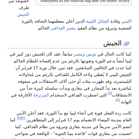
خصوصاً من
readopted as the national flag after the rebels' victory.
طرف
الجيش
الليبي
وقادة
القبائل الليبية
الذين أعلن معظمهما التحاقه بالثورة
الشعبية وتبرؤه من نظام العقيد
معمر القذافي
الحاكم.
الجيش
كما كانت الحال في
تونس
ومصر
سابقاً، فقد كان للجيش دور كبير في
ليبيا أيضاً بدعم الثورة وتقويتها بالرغم من عدم إقصائه للنظام الحاكم
كما حدث في الحالتين السابقتين. فقد تبين خلال ثورة 17 فبراير أن
الجيش لليبي لا يُعطي ولاءه الكامل للقذافي بالرغم من مُحاولاته
المُستمرة، وقد ظهرت مئات أو حتى آلاف الاستقالات في صفوفه
مُباشرة بعد بدأ المجازر في بنغازي وبدأت سلسلة كبيرة جداً من
[3]
الانشقاقات
التي اضطرت القذافي لاستخدام
المرتزقة
الأفارقة في
[4]
النهاية.
كانت ردة الفعل قوية في أنحاء ليبيا مع بدأ الثورة، فقد أعلن الأمن
[6]
[5]
العام بمدينة البيضاء الانضمام يوم 17 فبراير إلي المتظاهرين
كما
أنضم الأمن سريعاً في مدينة بنغازي وتبرؤه من نظام القذافي، كما
انضمت من بنغازي قوات "قاعدة بنينا الجوية" - الواقعة في ضواحي