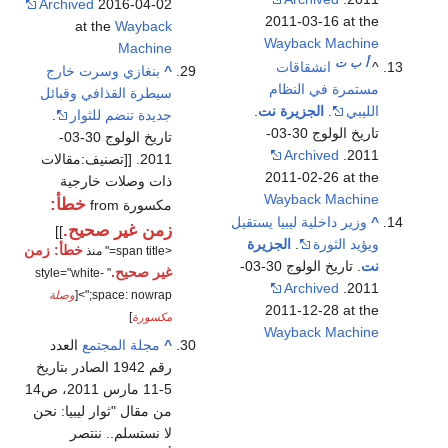
Archived
2016-04-02
2011-03-16 at the
at the
Wayback
Wayback Machine
Machine
أ
ب
ت
^
انشقاقات
^
بنغازي وسرت خارج
مستمرة في النظام
سيطرة القذافي وقبائل
الليبي
.
الجزيرة نت
.
جديدة تنضم للثوار
.
تاريخ الولوج 30-03-
تاريخ الولوج 30-03-
Archived
2011.
2011. [[تصنيف:مقالات
2011-02-26 at the
ذات وصلات خارجية
Wayback Machine
خطأ:
مكسورة from
^
وزير داخلية ليبيا يستقيل
زمن غير صحيح.
]]
ويؤيد الثورة
.
الجزيرة
خطأ: زمن
<span title=" منذ
نت
. تاريخ الولوج 30-03-
غير صحيح.
" style="white-
Archived
2011.
space: nowrap;">[
وصلة
2011-12-28 at the
مكسورة
]
Wayback Machine
^
مجلة المجتمع
العدد
رقم 1942 الصادر بتاريخ
5-11 مارس 2011، ص14
من مقال "ثوار ليبيا: نحن
لا نستسلم.. ننتصر