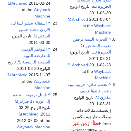
تقوي الثورة الليبية
.
Archived
2011-02-24
الجزيرة نت
. تاريخ الولوج
at the
Wayback
30-03-2011.
Machine
Archived
2011-03-04
^
استقالة سفير ليبيا لدى
at the
Wayback
الأردن محمد حسن
Machine
البرغثي
. تاريخ الولوج
^
البحرية الليبية ترفض
30-03-2011.
ضرب المحتجين
.
^
المؤتمر الوطني
الجزيرة نت
. تاريخ الولوج
للمعارضة الليبية -
31-03-2011.
الصفحة الرئيسية
. تاريخ
Archived
2011-02-28
الولوج 30-03-2011.
at the
Wayback
Archived
2015-11-07
Machine
at the
Wayback
^
تحطم طائرة حربية ليبية
Machine
رفض قائدها قصف
^
قبائل ترهونة... نتضم
بنغازي
. تاريخ الولوج
إلى ثورة 17 فبراير
.
31-03-2011.
تاريخ الولوج 29-03-
[[تصنيف:مقالات ذات
Archived
2011.
وصلات خارجية مكسورة
2012-07-08 at the
خطأ: زمن غير
from
Wayback Machine
<span title=" منذ