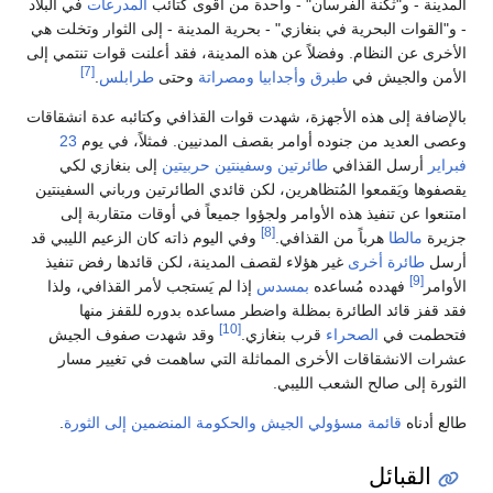
المدينة - و"ثكنة الفرسان" - واحدة من أقوى كتائب
المدرعات
في البلاد
- و"القوات البحرية في بنغازي" - بحرية المدينة - إلى الثوار وتخلت هي
الأخرى عن النظام. وفضلاً عن هذه المدينة، فقد أعلنت قوات تنتمي إلى
[7]
الأمن والجيش في
طبرق
وأجدابيا
ومصراتة
وحتى
طرابلس
.
بالإضافة إلى هذه الأجهزة، شهدت قوات القذافي وكتائبه عدة انشقاقات
وعصى العديد من جنوده أوامر بقصف المدنيين. فمثلاً، في يوم
23
فبراير
أرسل القذافي
طائرتين
وسفينتين حربيتين
إلى بنغازي لكي
يقصفوها ويَقمعوا المُتظاهرين، لكن قائدي الطائرتين ورباني السفينتين
امتنعوا عن تنفيذ هذه الأوامر ولجؤوا جميعاً في أوقات متقاربة إلى
[8]
جزيرة
مالطا
هرباً من القذافي.
وفي اليوم ذاته كان الزعيم الليبي قد
أرسل
طائرة أخرى
غير هؤلاء لقصف المدينة، لكن قائدها رفض تنفيذ
[9]
الأوامر
فهدده مُساعده
بمسدس
إذا لم يَستجب لأمر القذافي، ولذا
فقد قفز قائد الطائرة بمظلة واضطر مساعده بدوره للقفز منها
[10]
فتحطمت في
الصحراء
قرب بنغازي.
وقد شهدت صفوف الجيش
عشرات الانشقاقات الأخرى المماثلة التي ساهمت في تغيير مسار
الثورة إلى صالح الشعب الليبي.
طالع أدناه
قائمة مسؤولي الجيش والحكومة المنضمين إلى الثورة
.
القبائل