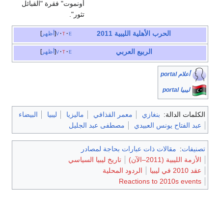
أونموت" فقرة "القبائل
تثور".
الحرب الأهلية الليبية 2011
e
t
v
أظهر
الربيع العربي
e
t
v
أظهر
أعلام portal
ليبيا portal
الكلمات الدالة:
بنغازي
معمر القذافي
ماليزيا
ليبيا
البيضاء
عبد الفتاح يونس العبيدي
مصطفى عبد الجليل
تصنيفات
:
مقالات ذات عبارات بحاجة لمصادر
الأزمة الليبية (2011–الآن)
تاريخ ليبيا السياسي
عقد 2010 في ليبيا
الردود المحلية
Reactions to 2010s events