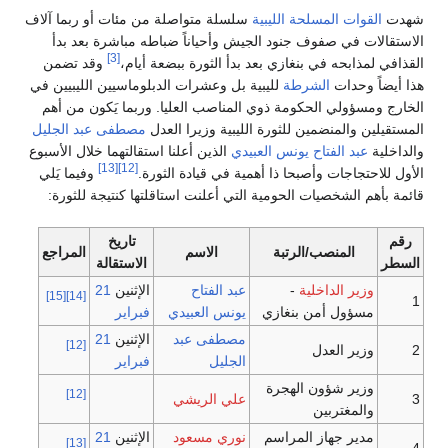
شهدت
القوات المسلحة الليبية
سلسلة متواصلة من مئات أو ربما آلاف
الاستقالات في صفوف جنود الجيش وأحياناً ضباطه مباشرة بعد بدأ
[3]
القذافي لمذابحه في بنغازي بعد بدأ الثورة ببضعة أيام،
وقد تضمن
هذا أيضاً وحدات
الشرطة
لليبية بل وعشرات الدبلوماسيين الليبيين في
الخارج ومسؤولي الحكومة ذوي المناصب العليا. وربما يَكون من أهم
المستقيلين والمنضمين للثورة الليبية وزيرا العدل
مصطفى عبد الجليل
والداخلية
عبد الفتاح يونس العبيدي
الذين أعلنا استقالتهما خلال الأسبوع
[13]
[12]
الأول للاحتجاجات وأصبحا ذا أهمية في قيادة الثورة.
وفيما يَلي
قائمة بأهم الشخصيات الحومية التي أعلنت استاقلتها كنتيجة للثورة:
رقم
تاريخ
المنصب/الرتبة
الاسم
المراجع
السطر
الاستقالة
وزير الداخلية
-
عبد الفتاح
الإثنين
21
[15]
[14]
1
مسؤول أمن بنغازي
يونس العبيدي
فبراير
مصطفى عبد
الإثنين
21
[12]
2
وزير العدل
الجليل
فبراير
وزير شؤون الهجرة
[12]
3
علي الريشي
والمغتربين
مدير جهاز المراسم
نوري مسعود
الإثنين
21
[13]
4