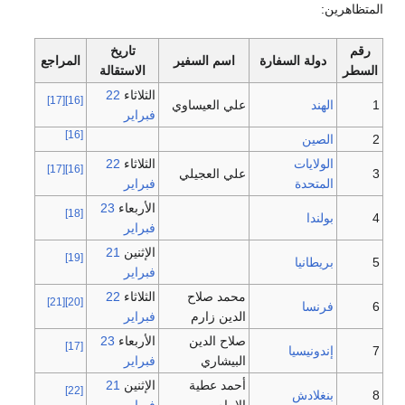
المتظاهرين:
رقم
تاريخ
دولة السفارة
اسم السفير
المراجع
السطر
الاستقالة
الثلاثاء
22
[17]
[16]
1
الهند
علي العيساوي
فبراير
[16]
2
الصين
الولايات
الثلاثاء
22
[17]
[16]
3
علي العجيلي
المتحدة
فبراير
الأربعاء
23
[18]
4
بولندا
فبراير
الإثنين
21
[19]
5
بريطانيا
فبراير
محمد صلاح
الثلاثاء
22
[21]
[20]
6
فرنسا
الدين زارم
فبراير
صلاح الدين
الأربعاء
23
[17]
7
إندونيسيا
البيشاري
فبراير
أحمد عطية
الإثنين
21
[22]
8
بنغلادش