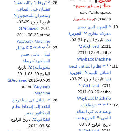
صحيح.
]]
^
"ورفلة" و"الصاعقة"
خطأ: زمن غير صحيح.
"
تنقلبان على القذافي
style="white-space:
وتنتصران للمحتجين
.
nowrap;">[
وصلة مكسورة
]
تاريخ الولوج 29-03-
^
الشهيد الذي حسم
Archived
2011.
معركة بنغازي
.
الجزيرة
2011-08-25 at the
نت
. تاريخ الولوج 31-03-
Wayback Machine
Archived
2011.
أ
ب
ت
ث
ج
ح
^
قبائل
2011-12-09 at the
ليبيا... عامل حسم
Wayback Machine
المواجهة(خريطة
أ
ب
^
نظام القذافي قبضة
معلوماتية)
. تاريخ
القبائل الليبية
.
الجزيرة
الولوج 29-03-2011.
نت
. تاريخ الولوج 29-03-
Archived
2015-07-09
Archived
2011.
at the
Wayback
2011-03-20 at the
Machine
Wayback Machine
^
القبائل في ليبيا ترجح
أ
ب
ت
^
انشقاقات
الكفة إلى إسقاط نظام
وتصدعات في النظام
الديكتاتور معمر
الليبي
.
الجزيرة نت
.
القذافي
. تاريخ الولوج
تاريخ الولوج 30-03-
30-03-2011.
Archived
2011.