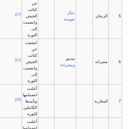
عن
كتائب
جبال
[27]
5
الزننتان
الجيش
نفوسة
وانضمت
إلى
الثورة
انشقت
عن
كتائب
مدينو
[27]
6
مصراته
الجيش
ومصراتة
وانضمت
إلى
الثورة
أعلنت
انضمامها
[29]
7
المغاربة
وتأييدها
الكاملين
للثورة
أعلنت
انضمامها