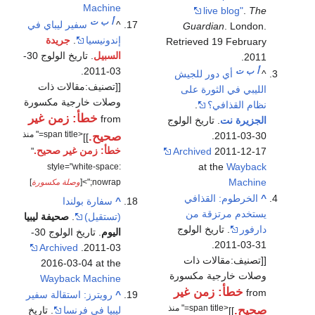
Machine
live blog"
.
The
أ
ب
ت
^
سفير ليباي في
Guardian
. London
.
إندونيسيا
.
جريدة
Retrieved
19 February
السبيل
. تاريخ الولوج 30-
.
2011
03-2011.
أ
ب
ت
^
أي دور للجيش
[[تصنيف:مقالات ذات
الليبي في الثورة على
وصلات خارجية مكسورة
نظام القذافي؟
.
خطأ: زمن غير
from
الجزيرة نت
. تاريخ الولوج
<span title=" منذ
صحيح.
30-03-2011.
]]
خطأ: زمن غير صحيح.
Archived
2011-12-17
"
at the
Wayback
style="white-space:
Machine
nowrap;">[
وصلة مكسورة
]
^
الخرطوم: القذافي
^
سفارة بولندا
يستخدم مرتزقة من
(تستقيل)
.
صحيفة ليبيا
دارفور
. تاريخ الولوج
اليوم
. تاريخ الولوج 30-
31-03-2011.
Archived
03-2011.
[[تصنيف:مقالات ذات
2016-03-04 at the
وصلات خارجية مكسورة
Wayback Machine
خطأ: زمن غير
from
^
رويترز: استقالة سفير
<span title=" منذ
صحيح.
ليبيا في فرنسا
. تاريخ
]]