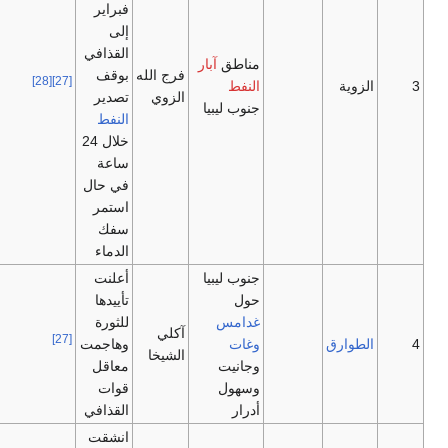
فبراير
إلى
القذافي
مناطق
آبار
فرج الله
بوقف
[28]
[27]
3
الزوية
النفط
الزوي
تصدير
جنوب ليبيا
النفط
خلال 24
ساعة
في حال
استمر
سفك
الدماء
جنوب ليبيا
أعلنت
حول
تأييدها
غدامس
للثورة
آكلي
[27]
4
الطوارق
وغات
وهاجمت
الشيخا
وجانيت
معاقل
وسهول
قوات
أدرار
القذافي
انشقت