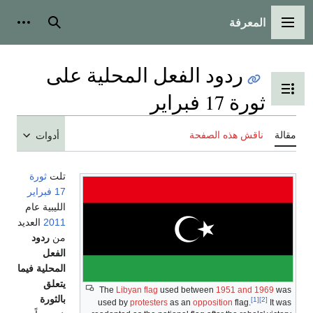
المعرفة
القائمة الرئيسية
بحث
أدوات 
ردود الفعل المحلية على
تبديل عرض جدول المحتويات
ثورة 17 فبراير
مقالة
ناقش هذه الصفحة
أدوات
تلت
ثورة
17 فبراير
الليبية عام
2011
العديد
من
ردود
الفعل
المحلية فيما
يتعلق
The
Libyan flag
used between
1951 and 1969
was
بالثورة
[1]
[2]
used by
protesters
as an
opposition
flag.
It was