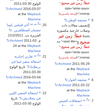
خطأ: زمن غير صحيح.
"
الولوج 30-03-2011.
style="white-space:
Archived
2016-03-07
nowrap;">[
وصلة مكسورة
]
at the
Wayback
Machine
^
صحيفة الوطن
أ
ب
ت
^
أكبر قبيلتين بليبيا
[[تصنيف:مقالات ذات
تنضمان للمتظاهرين..
وصلات خارجية مكسورة
الجزيرة نت, 21/2/2011
خطأ: زمن غير
from
م
2011-02-
Archived
<span title=" منذ
صحيح.
]]
24 at the
Wayback
خطأ: زمن غير صحيح.
"
Machine
style="white-space:
أ
ب
^
تقارير إخبارية:
nowrap;">[
وصلة مكسورة
]
استقالة سفير ليبيا في
Archived
2011-05-29
بريطانيا
. تاريخ الولوج
at the
Wayback
30-03-2011.
Machine
Archived
2016-03-04
^
صحيفة الحوار
at the
Wayback
Archived
2011-02-22
Machine
at the
Wayback
^
استقالة السفير الليبي
Machine
في بنجلاديش
. تاريخ
أ
ب
^
انشقاقات الجيش
الولوج 30-03-2011.