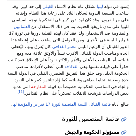
يَسود في دولة
ليبيا
بشكل عام نظام الانتماء
القبلي
إلى حد كبير، وقد
ساعدت الطبيعة البدوية لسكان البلاد على رعاية هذا النظام وإبقائه
على مر القرون، وقد كان لهذا دور كبير في التحكم بالتوجه السياسي
لليبيا على مدى تاريخها الحديث بما في ذلك الاستقلال عن
العثمانيين
والمقاومة ضد الاستعمار، ولذا فقد كان لهذه القبلية دورها في ثورة 17
فبراير الليبية هي الأخرى. ومن العوامل التي ساعدت على إعطاء هذا
الدور للقبائل أن الزعيم الليبي
معمر القذافي
كان يُفرق بينها، فيُعطي
الجاه ومناصب الدولة للقبائل الأقرب نسباً والأوثق علاقة معه ومع
قبيلته، أما المناصب الأعلى والأهم والأكثر نفوذاً على الإطلاق فقد كانت
حكراً على قبيلته نفسها وهي
القذاذفة
التي أعطى لأفرادها مناصب
الحكومة العليا. وقد خلق هذا التفريق العنصري القبلي في الدولة الليبية
حدة وضغينة اتجاه القذافي وقبيلته، كما وُلد تنافس كبير على النفوذ
والجاه في المناصب الحكومية خصوصاً مع قبيلة
المقارحة
التي عدتها
[11]
بعض الدراسات مُرشحة للانقلاب عسكرياً على نظام القذافي.
طالع أدناه
قائمة القبائل الليبية المنضمة لثورة 17 فبراير والمؤيدة لها
.
قائمة المنضمين للثورة
مسؤولو الحكومة والجيش