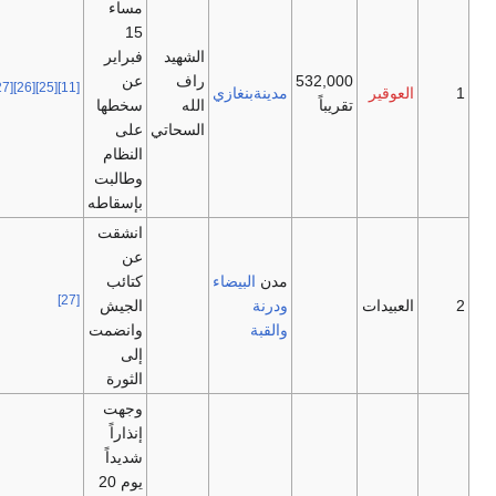
مساء
15
الشهيد
فبراير
532,000
راف
عن
[27]
[26]
[25]
[11]
1
العوقير
مدينةبنغازي
تقريباً
الله
سخطها
السحاتي
على
النظام
وطالبت
بإسقاطه
انشقت
عن
مدن
البيضاء
كتائب
[27]
2
العبيدات
ودرنة
الجيش
والقبة
وانضمت
إلى
الثورة
وجهت
إنذاراً
شديداً
يوم 20