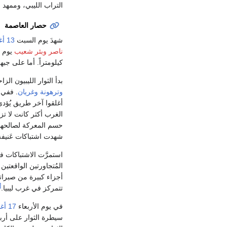
التراب الليبي، وممهد
حصار العاصمة
شهدَ يوم السبت
13 أغسطس
ناصر
وبئر شعيب
كيلومتراً. أما على جبهة العا
بدأ الثوار الليبيون ال
وترهونة
وغريان
. ففي 
أغلقوا آخر طريق يُؤدي 
الغرب أكثر كانت لا ت
حسم المعركة لصالحهم.
شهدت اشتباكات عَنيفة 
استمرَّت الاشتباكات 
المُتجاورتين الواقعتي
أجزاء كبيرة من صبراتة
38]
تتمركز في غرب ليبيا.
في يوم الأربعاء
17 أغسطس
سيطرة الثوار على أربع