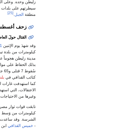
زليطن وحده. وعلى الج
سيطرتهم على بلدات "ال
[25]
منطقة
الجبل
.
زحف أغسط
القتال حولَ العا
وقد شهدَ يوم الإثنين
1 أغسطس
كيلومترات من بلدة تيج
مدينة زليطن هجوماً عل
سُق
كتائب القذافي في
بلد
كما استهدفت غارات الن
الاعتقالات، التي استه
وغيرها من الاحتياجات 
تابعَت قوات ثوار مصر
كيلومترات من وَسط الم
-
خميس القذافي
ابن م