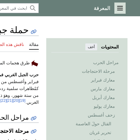
المعرفة
القائمة الرئيسية
حملة جبال
مقالة
ناقش هذه ال
المحتويات
أخف
مراحل الحرب
طرق هجمات المع
مرحلة الاحتجاجات
حرب الجبل الغربي في 11
معارك فبراير
فبراير وأغسطس من 
كمُظاهرات سلمية ردت ع
معارك مارس
من ستة شهور، وهوَ ذ
معارك أبريل
[22]
[21]
[20]
[19]
الغربي.
معارك يوليو
زحف أغسطس
مراحل الح
القتال حولَ العاصمة
مرحلة الاحتج
تحرير غريان