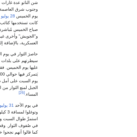
شن الناتو عدة غارات مُ
وجنوب شرق العاصمة ط
يوم الخميس
28 يوليو
د
كانت تستخدمها كتائب
صباح الخميس مُباشرة 
و"الجويش" وأخرى غيرها
العسكرية، بالإضافة إل
حاصرَ الثوار في يوم 
سيطرتهم على بلدات "ال
عليها يوم الخميس. فقد
يوم السبت على أمل دح
الجبل لمنع الثوار من 
[26]
المساء.
في يوم الأحد
31 يوليو
وتوغل