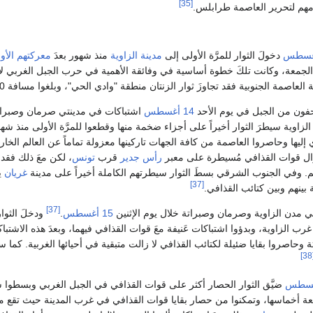
[35]
 مهم لتحرير العاصمة طرابلس.
دخولَ الثوار للمرَّة الأولى إلى
مدينة الزاوية
منذ شهور بعدَ
معركتهم الأول
صمة الجنوبية فقد تجاوزَ ثوار الزنتان منطقة "وادي الحي"، وبلغوا مسافة 60 كيلومتراً فقط جنوبَ طرابلس.
زاحفون من الجبل في يوم الأحد
14 أغسطس
اشتباكات في مدينتي صرمان وصبراتة،
الزاوية سيطرَ الثوار أخيراً على أجزاء ضخمة منها وقطعوا للمرَّة الأولى منذ شه
إليها وحاصروا العاصمة من كافة الجهات تاركينها معزولة تماماً عن العالم الخارجي
زال قوات القذافي مُسيطرة على معبر
رأس جدير
قرب
تونس
، لكن معَ ذلك فقد 
 وفي الجنوب الشرقي بسطَ الثوار سيطرتهم الكاملة أخيراً على مدينة
غريان
ي
[37]
بينهم وبين كتائب القذافي.
[37]
في مدن الزاوية وصرمان وصبراتة خلال يوم الإثنين
15 أغسطس
.
ودخلَ الثوار
ن غرب الزاوية، وبدؤوا اشتباكات عَنيفة معَ قوات القذافي فيهما، وبعدَ هذه الا
 وحاصروا بقايا ضئيلة لكتائب القذافي لا زالت متبقية في أحيائها الغربية. كما س
[
ضيَّق الثوار الحصار أكثر على قوات القذافي في الجبل الغربي وبسطوا س
ة أخماسها، وتمكنوا من حصار بقايا قوات القذافي في غرب المدينة حيث تقع مصفا