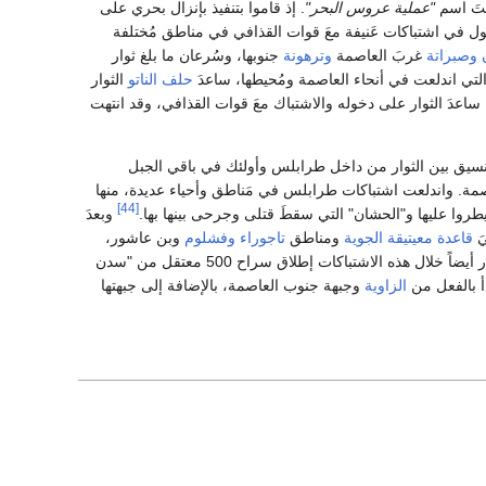
َ اسم
"عملية عروس البحر"
. إذ قاموا بتنفيذ بإنزال بحري على
خول في اشتباكات عَنيفة معَ قوات القذافي في مناطق مُختلفة
وصبراتة
غربَ العاصمة
وترهونة
جنوبها، وسُرعان ما بلغ ثوار
حلف الناتو
الثوار
ساعدَ الثوار على دخوله والاشتباك معَ قوات القذافي، وقد انتهت
لتنسيق بين الثوار من داخل طرابلس وأولئك في باقي الجبل
عاصمة. واندلعت اشتباكات طرابلس في مَناطق وأحياء عديدة، منها
[44]
روا عليها و"الحشان" التي سقطَ قتلى وجرحى بينها بها.
وبعدَ
َ
قاعدة معيتيقة الجوية
ومناطق
تاجوراء
وفشلوم
وبن عاشور،
لكن في المُقابل دفعوا ثمناً للاستيلاء على هذه المناطق 123 قتيلاً في تاجوراء وَحدها. وقد استطاعَ الثوار أيضاً خلال هذه الاشتباكات إطلاق سراح 500 معتقل من "سدن
أ بالفعل من
الزاوية
وجبهة جنوب العاصمة، بالإضافة إلى جبهتها