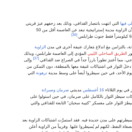
ى فيها
التي انتهت بانتصار القذافي، وذلك بعد زحفهم عبرَ قريتي
يوم الجمعة، وكانت تلكَ خطوة أساسية في وفائقة الأهمية في حرب الجبل الغربي لأن الزاوية مدينة إستراتيجية تبعد عن العاصمة أقل من 50
[36]
 بالتزامن معَ اندلاع مَعارك عنيفة أخرى في مدن
الزاوية
ور
الطريق الساحلي الليبي
المؤدي إلى العاصمة طرابلس، وبذلك
[37]
، مما اُعتبرَ تطوراً بارزاً جداً في الصراع ضد القذافي.
وإلى
دخلَ الثوار في اشتباكات عَنيفة معها بالمنطقة، دون التمكن من
ومَ الأحد، في حين سيطروا أيضاً على وسط مدينة
ترهونة
التي
 في يوم الثلاثاء
16 أغسطس
مدينتي
صرمان
وصبراتة
شتباكات سيطرَ الثوار بالكامل على صرمان، في حين استولوا على
يطرَ الثوار على معسكر "كتيبة سحبان" التابعة للقذافي والتي
يطرتهم على مدن جديدة فيه. فقد استمرَّت اشتباكات الزاوية بعد
ة النفط، لكنهم لم يُسيطروا عليها. وقريباً من الزاوية أعلن