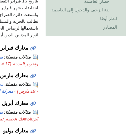
بتاريخ 16 فبراير انتفضت مدن من الجبل كمدينة الزنتان وككلة والقلعة ويفرن
حصار العاصمة
انتفاضات شهر فبراير 
بدء الزحف والدخول إلى العاصمة
انظر أيضًا
تطالب بالحرية والمسا
المصادر
باستعمالها لرصاص الح
لثوار المدنيين الذين 
معارك فبراير
مقالات مفصلة
:
معر
وتحرير المدينة (17 فبراير - 2 مارس)
معارك مارس
مقالات مفصلة
:
معر
- 19 مارس)
معركة ال
معارك أبريل
مقالات مفصلة
:
معر
الزنتان#فك الحصار ثم عودته (24 مار
معارك يوليو