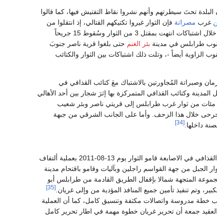
البلدة تحتَ سيطرتهم وأنهم نشروا نقاط التفتيش فيها، كما قالوا
ن
غرب
مصراتة
فإن الثوار غيروا تكتيكهم القتالي، إذ انتقلوا من
حالة الهُجوم إلى الدفاع بسبب نقص الذخيرة عندهم، وتمركزوا في نقاط مُعينة من المدينة دافعوا عنها خلال اشتباكات انتهت بمقتل 3 من الثوار وسُقوط 15 جريحاً
ن جنوب طرابلس في مدينة
بئر الغنم
حتى بلغوا قرية ناصر جنوبَ
وب الزاوية أيضاً -، وتلت ذلك اشتباكات بين الثوار والكتائب
ان وصبراتة المُجاورتين بالاشتباك معَ كتائب القذافي في
مدينة وكتائب القذافي المتمركزة بها إثرَ شجار بين أحد الأهالي
ات من ثوار غرب طرابلس إلى قريتي ناصر وبئر شعيب
دة جرحى خلال هذا الزحف. وأما على الجانب الشرقي من جبهة
[34]
صنة داخلها.
بعد جمود كل الجبهات لمدة ثلاتة شهور وجمود جبهة القواليش الاصابعة نظرا المقاومة الشديدة لقوات القذافي في الاصابعة قامو الثوار يوم 13-08-2011 بعملية ألتفاف
وار الجبل من جهة القواسم راجلين وبآليات وقامو باقتحام مدينة
جموعة المتجهة شمالا بإقفال الطريق القادمة من طرابلس أبو
[35]
ير، وتم تنفيذ تأمين جميع المنافذ المؤدية من وإلى غريان.
سب خطة مدروسة واتصالات مكثفة وتنسيق كامل، كما أن العملية
عقيد جمعة أن تحرير غريان خطوة مهمة في اطار تحرير كامل