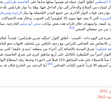
غسطس
أطلقَ الثوار حملة لم يَقوموا بمثلها سابقاً على
العاصمة طرابلس
تحت
كميات من السلاح والذخائر إلى ثوار الداخل فيها، وهُنا بدأ ثوار طرابلس بالد
 معَ زحف قوات الثوار الأخرى من جَميع المدن المُحيطة بها مثل
الزاوية
وصرمان
لعزيزية
التي لا تبعد عنها سوى 30 كيلومتراً إلى الجنوب. وخلال هذه الاشتباكات التي اندلعت في أنحاء العاصمة ومُحيطها، ساعدَ
ية كثيفة، واستهدفَ خلال غاراته هذه بعض بوابات
سجن أبو سليم
الخارجية، مما 
[43]
دد من من معتقلي السجن.
باشرة في اليوم ذاته - السبت - أطلق الثوار
"عمليَّة تحرير طرابلس"
مُجدداً. فبا
خل بالانتفاض ضد القذافي بالتزامن معَ زحف الباقين من مُختلف الجهات نحوَ ال
ة فشلوم
" شرقَ المدينة بالإضافة إلى أجزاء من منطقة "سيدي خليفة" التي سيط
الثوار أخيراً من السَّيطرة بالكامل على أربع مناطق كبرى في شرق العاصمة، هي
[45]
عين لكتائب القذافي.
أما الزحف من الخارج فكان قد بد
20
.
2011
.