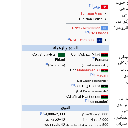
 جنوب
[1]
تونس
ة في
Tunisian Army
لتي
Tunisian Police
ركوا في
الرويس"
UNSC Resolution
[2]
1973 forces
[3]
NATO command
القادة والزعماء
Col. Shu'ayb al-
Col. Mokhtar Milad
يطروا
[4]
Firjani
Fernana
ُ كان
[8]
(Zintan area)
(overall commander)
بابات
Mohammed Ali
Cdr.
[5]
يق
†
Madani
(1st Zintan commander)
ي
[6]
Cdr. Hajj Usama
(2nd Zintan commander)
Cdr. Ali al-Hajj (Yafran
، بل
[7]
commander)
جوم الذي
القوى
قوط 27 قتيلاً وجرحى كثيرين
[10]
3,000
2,000–4,000
(from Zintan)
عرَّضوا أيضاً للقصف من قبل الكتائب، وأن القصف قتل 3 من المدنّيين،
40–50 tanks
2,000 from Nalut
 الكتائب في شرقي
40 technicals
500
(from Tripoli & other towns)