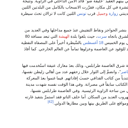
ي بينهم العقيد "خليفة ضو" قائد الأمن الداخلي في الزاوية. ونتيجة
نتشرة في كل مكان، فقرَّرت الانسحاب بالكامل من البلدتين اللتين
دينتي
زوارة
وجميل
قرب
تونس
اللتين كانت لا تزالان تحتَ سيطرة
 بنشر الحواجز ونقاط التفتيش عندَ جميع مداخلها وفي العديد من
الشرق باتجاه
سرت
، حيث بلغوا بلدة
الهيشة
التي تبعد مسافة 80
في يوم الخميس
18 أغسطس
بالسَّيطرة أخيراً على المصفاة النفطية
وَقود عن العاصمة وعزلوها تماماً عن العالم الخارجي. كما أفادَ
عة شرق العاصمة طرابلس، وذلك بعدَ معارك عنيفة استُخدمت فيها
اصر
"، وانضمَّ إلى الثوار خلال زحفهم عدد من أهالي زليطن نفسها،
آخر الأمر انتهت المعركة بمقتل 31 من الثوار وإصابة 120 آخرين في مُقابل قتلهم لـ40 إلى 50 جندياً من كتائب القذافي حسبَ إفاداتهم. فيما غنموا بعدَ المعركة
لكتائب سابقاً في مصراتة. وفي هذا الوَقت نفسه شهدت مدينة
في من ساحة الزاوية الرئيسية. وفي العاصمة طرابلس نفسها،
ب العديد من السكان. أما حلف الناتو فقد استمرَّ بتنفيذ غارته
[42]
مواقع على الطريق بينها وبين مطارها الدولي.