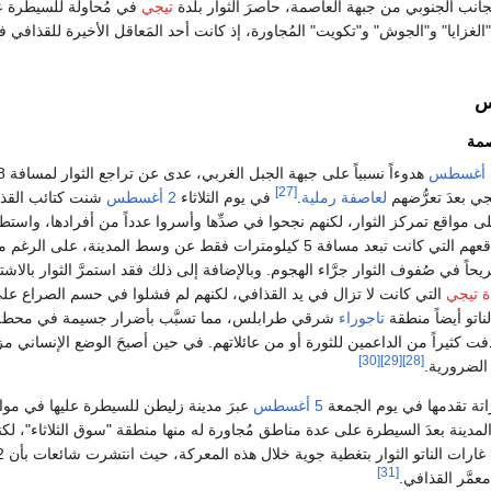
انب الجنوبي من جبهة العاصمة، حاصرَ الثوار بلدة
تيجي
في مُحاولة للسيطرة علي
غزايا" و"الجوش" و"تكويت" المُجاورة، إذ كانت أحد المَعاقل الأخيرة للقذافي 
س
صمة
هدوءاً نسبياً على جبهة الجبل الغربي، عدى 
[27]
ي بعدَ تعرُّضهم
لعاصفة رملية
.
في يوم الثلاثاء
2 أغسطس
شنت كتائب القذ
ى مواقع تمركز الثوار، لكنهم نجحوا في صدِّها وأسروا عدداً من أفرادها، واستطا
بذلك الحفاظ على مواقعهم التي كانت تبعد مسافة 5 كيلومترات فقط عن وسط المدينة، على الرغم
وط 7 قتلى و65 جريحاً في صُفوف الثوار جرَّاء الهجوم. وبالإضافة إلى ذلك فقد استمرَّ الثوار بالاش
ة تيجي
التي كانت لا تزال في يد القذافي، لكنهم لم فشلوا في حسم الصراع على 
اتو أيضاً منطقة
تاجوراء
شرقي طرابلس، مما تسبَّب بأضرار جسيمة في محطة كه
دفت كثيراً من الداعمين للثورة أو من عائلاتهم. في حين أصبحَ الوضع الإنساني مز
[30]
[29]
[28]
الضرورية.
اتة تقدمها في يوم الجمعة
5 أغسطس
عبرَ مدينة زليطن للسيطرة عليها في موا
دينة بعدَ السيطرة على عدة مناطق مُجاورة له منها منطقة "سوق الثلاثاء"، لكن
[31]
عمَّر القذافي.