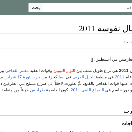
بحث
 نفوسة 2011
صفحة
ارضين في أغسطس. ]]
20
هيَ نزاع طويل نشب بين
الثوار الليبيين
وقوات العقيد
معمر القذافي
بين
عام
2011
في منطقة
الجبل الغربي
في
ليبيا
كجزء من
حرب ثورة 17 فبراير
. بد
ليها قوات القذافي بالقمع، ثمَّ تطورت لاحقاً إلى صراع مسلح بني الطرفين دام
و دور حاسم في
الصراع الليبي 2011
لكون العاصمة
طرابلس
جزءاً من منطقة ا
رب
اجات