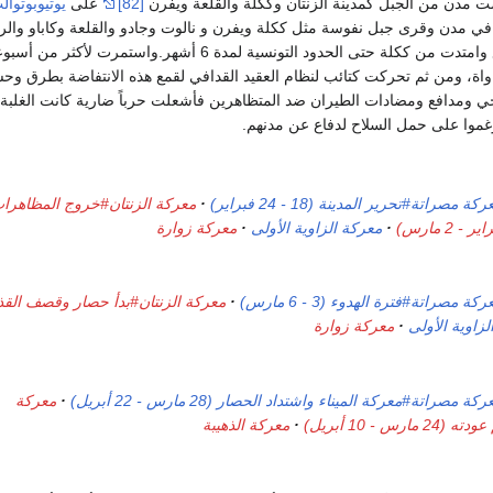
[82]
على
يوتيوبوتوال
في مدن وقرى جبل نفوسة مثل ككلة ويفرن و نالوت وجادو والقلعة وكاباو والر
واتسعت دائرة الصراع وامتدت من ككلة حتى الحدود التونسية لمدة 6 أشهر.واستمرت لأكثر م
واة، ومن ثم تحركت كتائب لنظام العقيد القدافي لقمع هذه الانتفاضة بطرق وح
ي ومدافع ومضادات الطيران ضد المتظاهرين فأشعلت حرباً ضارية كانت الغلبة ف
أرغموا على حمل السلاح لدفاع عن مدنهم.
كة مصراتة#تحرير المدينة (18 - 24 فبراير)
معركة الزنتان#خروج المظاهرا
معركة الزاوية الأولى
معركة زوارة
كة مصراتة#فترة الهدوء (3 - 6 مارس)
زاوية الأولى
معركة زوارة
كة مصراتة#معركة الميناء واشتداد الحصار (28 مارس - 22 أبريل)
معركة
س - 10 أبريل)
معركة الذهيبة