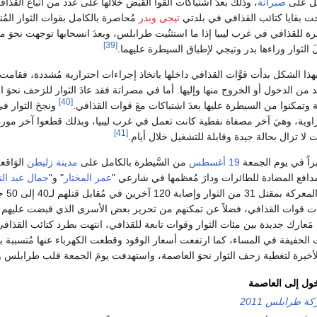
مل على
صبراتة
، وذلك بعدَ اشتباكات ألقوا القبض خلالها على عدد من أتباع القذاف
بحت بقايا كتائب القذافي في بلدتي
تيجي
وبدر
مُحاصرة بالكامل بقوات الثوار المُ
خيرة للقذافي في غرب ليبيا إذا ما استثنُيت طرابلس، وبعدَ انسحابها توجهت نحوَ م
[39]
الثوار وراءها بدر وتيجي لإطباق السيطرة عليهما.
هذا الشكل بدأت قوَّات القذافي داخلها باتخاذ إجراءات احترازية مُشددة، فقامت
من الدخول أو الخروج منها وإليها. أما في مصراتة فقد عادَ الثوار للزحف نحوَ 
[40]
وتمكنوا من السيطرة عليها بعدَ اشتباكات معَ قوات القذافي.
ونجحَ الثوار 
زاوية، وهيَ آخر مصفاة نفطية كانت تعمل في غرب ليبيا، وبذلك قطعوا آخر مورد لل
[41]
ت لا تزال بحالة جيدة وقابلة للتشغيل خلال أيام.
راً في يوم الجمعة
19 أغسطس
من السَّيطرة بالكامل على
مدينة زليطن
الوَاق
دافع المضادة للطائرات ودارَ مُعظمها في شارعي "
عمر المختار
" و"
جمال عبد الن
وفي 
ات قوات القذافي، فضلاً عن تمكنهم من تحرير بعض الأسرى الذي قبضت عليهم ا
مَعارك جديدة بين مئات الثوار وقوات تابعة للقذافي، انتهت بطرد كتائب القذا
لخفيفة في المساء، كما ارتفعت أسعار الوقود وقطعت الكهرباء عنها مُتسببة بهرو
لأخيرة لتغطية زحف الثوار نحوَ العاصمة، واستهدفت يومَ الجمعة قلب طرابلس و
ول إلى العاصمة
ة طرابلس 2011