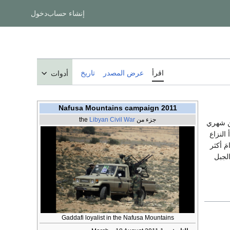
إنشاء حساب
دخول
اقرأ
عرض المصدر
تاريخ
أدوات
2011 Nafusa Mountains campaign
جزء من the
Libyan Civil War
 شهري
أ النزاع
َ أكثر
لجبل
Gaddafi loyalist in the Nafusa Mountains