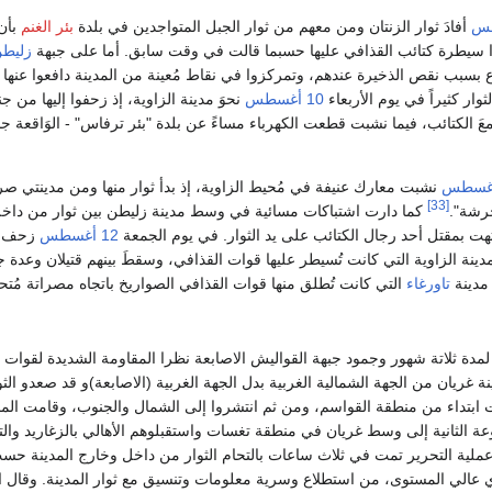
أفادَ ثوار الزنتان ومن معهم من ثوار الجبل المتواجدين في بلدة
بئر الغنم
بأن 
وا سيطرة كتائب القذافي عليها حسبما قالت في وقت سابق. أما على جبهة
زليط
وار كثيراً في يوم الأربعاء
10 أغسطس
نحوَ مدينة الزاوية، إذ زحفوا إليها م
معَ الكتائب، فيما نشبت قطعت الكهرباء مساءً عن بلدة "بئر ترفاس" - الوَاقعة جن
نشبت معارك عنيفة في مُحيط الزاوية، إذ بدأ ثوار منها ومن مدينتي صرم
[33]
رشة".
كما دارت اشتباكات مسائية في وسط مدينة زليطن بين ثوار من داخل ال
هت بمقتل أحد رجال الكتائب على يد الثوار. في يوم الجمعة
12 أغسطس
زحف مئ
 مدينة الزاوية التي كانت تُسيطر عليها قوات القذافي، وسقطَ بينهم قتيلان وع
 مدينة
تاورغاء
التي كانت تُطلق منها قوات القذافي الصواريخ باتجاه مصراتة مُتح
ة غريان من الجهة الشمالية الغربية بدل الجهة الغربية (الاصابعة)و قد صعدو الث
 ابتداء من منطقة القواسم، ومن ثم انتشروا إلى الشمال والجنوب، وقامت الم
ة الثانية إلى وسط غريان في منطقة تغسات واستقبلوهم الأهالي بالزغاريد والتكب
عملية التحرير تمت في ثلاث ساعات بالتحام الثوار من داخل وخارج المدينة ح
الي المستوى، من استطلاع وسرية معلومات وتنسيق مع ثوار المدينة. وقال ال