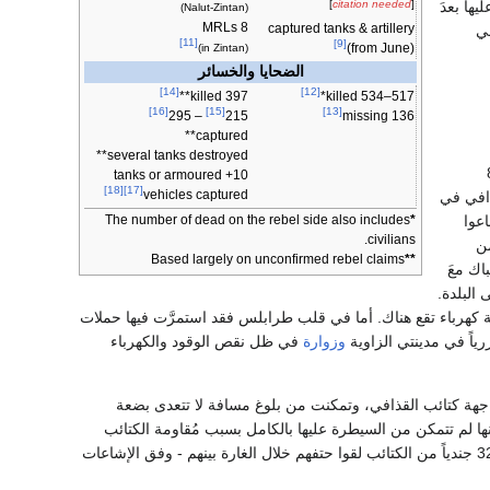
ها بعدَ
]
citation needed
[
(Nalut-Zintan)
8 MRLs
captured tanks & artillery
في
[11]
[9]
(from June)
(in Zintan)
الضحايا والخسائر
[14]
[12]
397 killed**
517–534 killed*
[16]
[15]
[13]
– 295
215
136 missing
captured**
several tanks destroyed**
عن تراجع الثوار لمسافة 8
10+ tanks or armoured
[18]
[17]
vehicles captured
افي في
عوا
The number of dead on the rebel side also includes
*
civilians.
 من
Based largely on unconfirmed rebel claims
**
تباك معَ
البلدة.
رباء تقع هناك. أما في قلب طرابلس فقد استمرَّت فيها حملات
رياً في مدينتي الزاوية
وزوارة
في ظل نقص الوقود والكهرباء
جهة كتائب القذافي، وتمكنت من بلوغ مسافة لا تتعدى بضعة
ها لم تتمكن من السيطرة عليها بالكامل بسبب مُقاومة الكتائب
الشرسة. وقد ساعدت غارات الناتو الثوار بتغطية جوية خلال هذه المعركة، حيث انتشرت شائعات بأن 32 جندياً من الكتائب لقوا حتفهم خلال الغارة بينهم - وفق الإشاعات