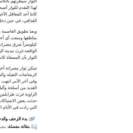
الثوار سيطرتهم بالكا
لهذا التقدم للثوار أص
كانتا أحد المَعاقل الأ
القذافي، في حين دخلَ 
وبعدَ تطويق العاصمة ب
مناطقها ومنعت أي أحد 
كيلومتراً شرق مصراتة 
الواقعة غربَ مدينة ال
الثوار بأن المصفاة كان
تمكن ثوار مصراتة أخي
الرشاشات الثقيلة والم
العديد من أسلحة وآلي
الزاوية غربَ طرابلس 
حدثت بعض الاشتباكات ا
التي زادت في الأيام ا
بدء الزحف والدخ
مقالة مفصلة
:
معرك