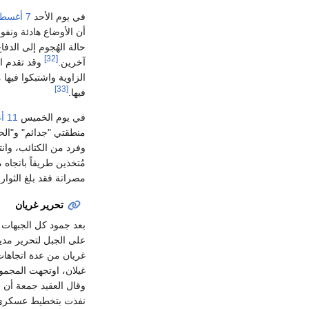
في يوم الأحد
7 أغسطس
أن الأوضاع هادئة ونف
[32]
آخرين.
وقد تقدم الث
الزاوية واشتبكوا فيها 
[33]
فيها.
في يوم الخميس
11 أغسطس
منطقتي "جدائم" و"الح
وفرد من الكتائب، وانت
مُتخذين طريقاً باتجاه
مصراتة فقد بلغ الثوار
تحرير غريان
على الجبل لتحرير مدين
غريان من عدة اتجاهات
غيلان، اوتجهت المجموع
وقال العقيد جمعة أن 
نفذت بتخطيط عسكري ع