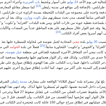
تتالية في يوم الأحد
24 يوليو
على أسوار ومُحيط
باب العزيزية
وأجزاء أخرى من
[23]
رابلس، بالإضافة إلى مواقع في مدينة زليطن.
كما سيطرَ مقاتلو المعارض
فعة واحدة على مجموعة من البلدات المُحيطة بمدينة الزاوية غربَ طرابلس، ا
 القذافي سابقاً لقصف مدن تحتَ سيطرتهم مثل
نالوت
ووازن
، وذلك بعدَ أن تح
بمُساعدة تغطية جوية من غارات الناتو، ومن هذه البلدات "الغزاية" و"تكوت" و"
. وقد غنمَ الثوار خلال سيطرتهم على هذه المناطق عدداً من المعدات والآليات
[24]
ى أنهم أسروا بعض أفراد الكتائب.
السبت
30 يوليو
بلدة
تيجي
المحادية لجبل نفوسة في مُحاولة للسيطرة عليها بعدَ
[25]
غزايا" و"الجوش" و"تكويت" المُجاورة سابقاً،
فضلاً عن بلدة
الحوامد
التي س
 كانت تيجي أحد المَعاقل الأخيرة المتبقية للقذافي في منطقة
جبل نفوسة
، حيث
يَتمركز فيها حوالي 500 جندي من الكتائب، ولذلك فقد ركز الثوار هجماتهم عليها وقصفوها بمدفعية الد
ر الكتائب داخلها، فيما ردت الكتائب على هذا الهجوم بإطلاق صواريخ على طر
التقدم إلى المدينة على أكثر من جبهة، كما أعادت إطلاق صواريخ أخرى عليهم ف
بلغَ ثوار مصراتة بلدة "سوق الثلاثاء" الوَاقعة على مشارف
مدينة زليطن
الشرقية
وا لمسافة 3 كيلومترات داخل المدينة نفسها، لكنهم لم يُسيطروا عليها آنذاك. وقد انتهى هذا اله
استمرَّ طوال السبت والأحد بسُقوط عشرات القتلى من الكتائب، في مُقابل س
في صُفوف الثوار. وقد قالَ الثوار أنهم ت
كما قالوا أنهم نجحوا خلال عملياتهم في إطلاق سراح حوالي 150 عائلة كانت مُحتجزة لدى