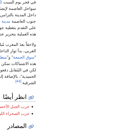
في فجر يوم السبت
20 أ
سواحل العاصمة لإيصال 
داخل المدينة بالتزامن
جنوب العاصمة
مدينة ا
على التقدم بتغطية جو
هذه العملية بتحرير ع
ولاحقاً بعدَ المغرب مُ
الغربي، بدأ ثوار الدا
"
سوق الجمعة
" و"
منطق
هذه الاشتباكات تمكن 
الحميدية"، بالإضافة إلى أسرهم 35 فرداً تاب
[44]
الشرقية.
انظر أيضًا
حرب الجبل الأخضر 11
حرب الصحراء الليبية 
المصادر