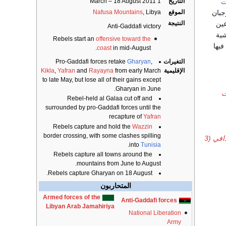
ت
التاريخ
1 March – 18 August 2011
جبان
الموقع
, Libya
Nafusa Mountains
ن أسبوعين
النتيجة
Anti-Gaddafi victory
شية
Rebels start an
offensive toward the
يها
coast
in mid-August.
التغيرات
,
Gharyan
Pro-Gaddafi forces retake
الإقليمية
from early March
Rayayna
and
Yafran
,
Kikla
to late May, but lose all of their gains except
Gharyan in June.
ت
Rebel-held al Galaa cut off and
surrounded by pro-Gaddafi forces until the
recapture of
Yafran
Rebels capture and hold the
Wazzin
border crossing, with some clashes spilling
معركة الزنتان#بدأ حصار وقصف القذافي (3
.
into
Tunisia
Rebels capture all towns around the
mountains from June to August.
Rebels capture Gharyan on 18 August.
المتحاربون
Armed forces of the
Anti-Gaddafi forces
Libyan Arab Jamahiriya
National Liberation
Army