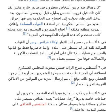
"كان هناك صدام بين أشخاص ينتظرون في طابور خارج مخبز. لقد
كان ذلك قبل غروب الشمس بقليل، قبل أن يفطر الصائمون. بعد
تدخل الشرطة، تحولت إلى احتجاج ضد الحكومة وتم فيها إحراق
العديد من المباني الحكومية. تم استدعاء
القوات المسلحة
وإعلان
[1]
المدينة منطقة مغلقة.
اجتاح المتمردون المحليون مدرسة محلية
[2]
كانت تستخدم كقاعدة للقوات الحكومية في المدينة".
في 6 أغسطس ، صرح أحد الثوار
لوكالة فرانس برس
أن القوات
الموالية للقذافي لم تسيطر على البلدة، وإنما حاصرتها فقط مع قيامها
بالعديد من عمليات الإعتقال على أطراف البلدة. انقطعت الكهرباء
[3]
والاتصالات خوفا من التسبب بحمام دم.
في 7 أغسطس، صرح الرائد حسين مبعوث المجلس العسكري
لمسلاتة، أن المدينة ظلت تحت سيطرة المتمردين بعد أربعة أيام من
الحصار. ومع ذلك، توقع أن يتم إرسال المزيد من الموالين من الاماكن
[2]
القريبة لتعزيز الحصار.
في 9 أغسطس، ذكرت المنارة ميديا المتحالفة مع المتمردين أن
جماعات خاصة يديرها "رجل عصابات" يعينه القذافي تسيطر على
مخارج مسلاتة بينما يسيطر سكان مسلاتة
المناهضين للقذافي
على
[4]
معظم المدينة الداخلية.