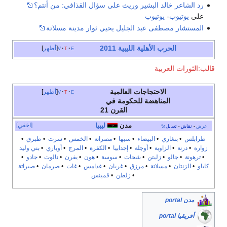
رد الشاعر خالد البشير وريث على سؤال القذافي: من أنتم؟
على
يوتيوب
-
يوتيوب
المستشار مصطفى عبد الجليل يحيي ثوار مدينة مسلاتة
الحرب الأهلية الليبية 2011
e
t
v
أظهر
قالب:الثورات العربية
الاحتجاجات العالمية
e
t
v
أظهر
المناهضة للحكومة في
القرن 21
مدن
ليبيا
[اخفي]
عرض
نقاش
تعديل
•
•
طرابلس
•
بنغازي
•
البيضاء
•
سبها
•
مصراتة
•
الخمس
•
سرت
•
طبرق
•
زوارة
•
درنة
•
الزاوية
•
أوجلة
•
إجدابيا
•
الكفرة
•
المرج
•
أوباري
•
بني وليد
•
ترهونة
•
جالو
•
زليتن
•
شحات
•
سوسة
•
هون
•
يفرن
•
نالوت
•
جادو
•
كاباو
•
الزنتان
•
مسلاتة
•
مرزق
•
غريان
•
غدامس
•
غات
•
صرمان
•
صبراتة
•
زلطن
•
قمينس
مدن portal
أفريقيا portal