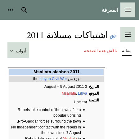
المعرفة
القائمة الرئيسية
بحث
أدوات
اشتباكات مسلاتة 2011
تبديل عرض جدول المحتويات
مقالة
ناقش هذه الصفحة
أدوات
2011 Msallata clashes
جزء من the
Libyan Civil War
التاريخ
3 August – 9 August 2011
الموقع
Libya
,
Msallata
النتيجة
Unclear
Rebels take control of the town after a
popular uprising.
Pro-Gaddafi forces surround the town.
No independent contact with the rebels in
the town since 7 August.
Rebels take control of
Msallata
in