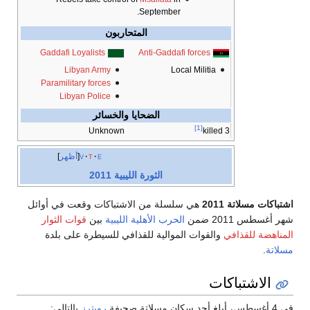
September.
المتحاربون
Gaddafi Loyalists
Anti-Gaddafi forces
Libyan Army
Local Militia
Paramilitary forces
Libyan Police
الضحايا والخسائر
[1]
Unknown
3 killed
e
t
v
أظهر
الثورة الليبية 2011
اشتباكات مسلاتة 2011
هي سلسلة من الاشتباكات وقعت في أوائل
شهر أغسطس 2011 ضمن
الحرب الأهلية الليبية
بين
قوات الثوار
المناهضة للقذافي
والقوات الموالية للقذافي للسيطرة على بلدة
مسلاتة
.
الاشتباكات
في 4 أغسطس، أبلغ أحد سكان مسلاتة صحيفة
رويترز
بالتالي: