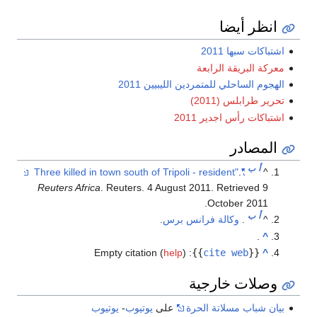
انظر أيضا
اشتباكات سبها 2011
معركة البريقة الرابعة
الهجوم الساحلي للمتمردين الليبيين 2011
تحرير طرابلس (2011)
اشتباكات رأس اجدير 2011
المصادر
أ
ب
.
"Three killed in town south of Tripoli - resident"
^
Reuters Africa
. Reuters. 4 August 2011
. Retrieved
9
.
October
2011
أ
ب
^
.
وكالة فرانس برس
.
.
^
Empty citation (
help
)
:
}}
cite web
{{
^
وصلات خارجية
بيان شباب مسلاتة الحرة
على
يوتيوب
-
يوتيوب