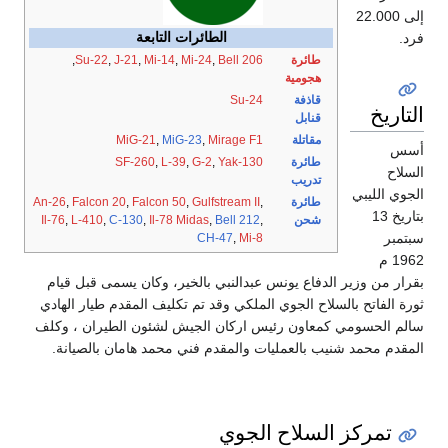
إلى 22.000
فرد.
الطائرات التابعة
طائرة
Bell 206
,
Mi-24
,
Mi-14
,
J-21
,
Su-22
,
هجومية
قاذفة
Su-24
التاريخ
قنابل
مقاتلة
Mirage F1
,
MiG-23
,
MiG-21
أسس
طائرة
Yak-130
,
G-2
,
L-39
,
SF-260
السلاح
تدريب
الجوي الليبي
طائرة
,
Gulfstream II
,
Falcon 50
,
Falcon 20
,
An-26
بتاريخ 13
شحن
,
Bell 212
,
Il-78 Midas
,
C-130
,
L-410
,
Il-76
سبتمبر
CH-47
,
Mi-8
1962 م
بقرار من وزير الدفاع يونس عبدالنبي بالخير، وكان يسمى قبل قيام
ثورة الفاتح بالسلاح الجوي الملكي وقد تم تكليف المقدم طيار الهادي
سالم الحسومي كمعاون رئيس اركان الجيش لشئون الطيران ، وكلف
المقدم محمد شنيب بالعمليات والمقدم فني محمد هامان بالصيانة.
تمركز السلاح الجوي