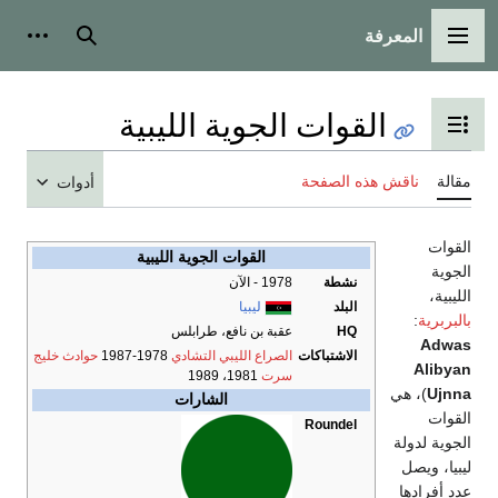
المعرفة
القائمة الرئيسية
بحث
أدوات
القوات الجوية الليبية
تبديل عرض جدول المحتويات
مقالة
ناقش هذه الصفحة
أدوات
القوات
القوات الجوية الليبية
الجوية
نشطة
1978 - الآن
الليبية،
البلد
ليبيا
بالبربرية
:
HQ
عقبة بن نافع، طرابلس
Adwas
الاشتباكات
الصراع الليبي التشادي
1978-1987
حوادث خليج
Alibyan
سرت
1981، 1989
Ujnna
)، هي
الشارات
القوات
Roundel
الجوية لدولة
ليبيا، ويصل
عدد أفرادها