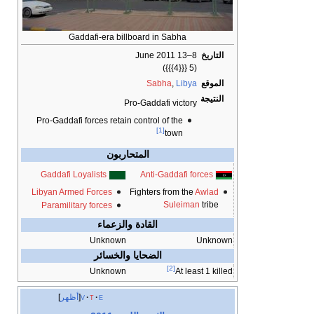
Gaddafi-era billboard in Sabha
التاريخ
8–13 June 2011
(5 {{{4}}})
الموقع
Libya
,
Sabha
النتيجة
Pro-Gaddafi victory
Pro-Gaddafi forces retain control of the
[1]
town
المتحاربون
Gaddafi Loyalists
Anti-Gaddafi forces
Libyan Armed Forces
Fighters from the
Awlad
Suleiman
tribe
Paramilitary forces
القادة والزعماء
Unknown
Unknown
الضحايا والخسائر
[2]
Unknown
At least 1 killed
e
t
v
أظهر