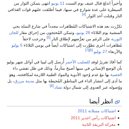
وأخيراً اندلعَ قتال عنيف يوم السبت
11 يونيو
انتهى بتمكن الثوار من
السيطرة على عدة شوارع في سبها، فيما أطلقت عليهم قوات القذافي
[4]
النار وقتلت أحد الثوار.
تكرَّرت بعد هذه الاشتباكات المُظاهرات مجدداً في شارع النملة بحي
المنشية يوم الثلاثاء
28 يونيو
، وتمكن المُحتجون من إحراق مقار
للجان
[5]
الثورية
على الرغم من تعرُّضهم لإطلاق النار.
وخرجت لاحقاً
مُظاهرات أخرى تطوَّرت إلى اشتباكات أيضاً في يومي الثلاثاء
5 يوليو
[7]
[6]
والأربعاء
27 يوليو
.
كما أفادَ تقريرٌ لوفد
للصليب الأحمر
أُرسل إلى ليبيا في أوائل شهر يوليو
بأن الوضع الإنساني في سبها أصبحَ متأزماً، وذلك في ظل تفشي داء
الحصبة
بها معَ عدم وُجود الأدوية والمواد الطبية اللازمة لمكافحته، وهوَ
ما أدى إلى انتشار الداء في المناطق المُحيطة بها مثل
مدينة مرزق
، بل
[8]
ووُصوله عبر العدوى إلى شمال دولة
تشاد
.
انظر أيضا
اشتباكات مسلاتة 2011
اشتباكات رأس اجدير 2011
معركة البريقة الثانية