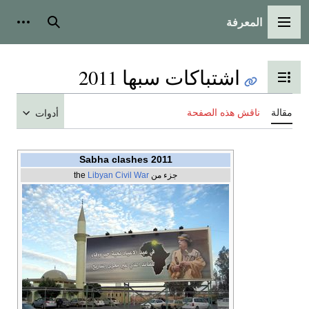
المعرفة
القائمة الرئيسية
بحث
أدوات
اشتباكات سبها 2011
تبديل عرض جدول المحتويات
مقالة
ناقش هذه الصفحة
أدوات
2011 Sabha clashes
جزء من the
Libyan Civil War