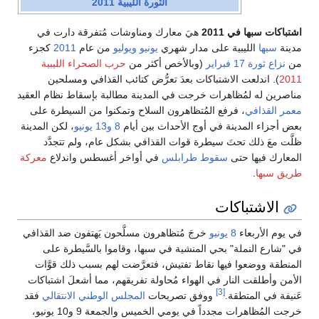
الثورة الليبية 2011
اشتباكات سبها في 2011
هيَ معارك ومناوشات مُتفرقة دارت في
مدينة
سبها
الليبية على مدار شهري
يونيو
ويوليو
من عام
2011
كجزء
من
نزاع ثورة 17 فبراير
(وبالأخص أكثر من
حرب الصحراء الليبية
2011
). اندلعت الاشتباكات بعدَ تعرُّض كتائب القذافي ومسلحين
مناصرين له لمُظاهرات خرجت في المدينة مطالبة بإسقاط نظام العقيد
معمر القذافي
، فرفع المُتظاهرون السلاح وتمكنوا من السيطرة على
بعض أجزاء المدينة في أوج الأحداث بين أيام
8
و13 يونيو
، لكن المدينة
ظلَّت معَ ذلك تحتَ سيطرة قوات القذافي بشكل عام، ولم تتجدَّد
المعارك فيها حتى
سقوط طرابلس
في أواخر أغسطس واندلاع
معركة
طريق سبها
.
الاشتباكات
في يوم الأربعاء
8 يونيو
خرجَ مُتظاهرون مسلَّحون يَهتفون ضد القذافي
في "شارع النملة" بحي المنشية في سبها، وقاموا بالسَّيطرة على
المنطقة ووضعوا فيها نقاط تفتيش، فتعرَّضت لهم بسبب ذلك قوَّات
الأمن وأطلقت النار في الهواء مُحاولة تفريقهم، مما أشعلَ اشتباكات
[3]
عَنيفة في المتطقة.
ووفق تصريحات
المجلس الوطني الانتقالي
فقد
خرجت المُظاهرات مجدداً في يومي الخميس والجمعة 9 و10 يونيو،