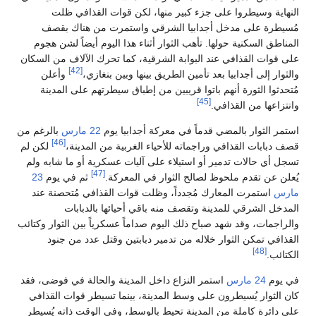
النهاية وسيطروا على جزء كبير منها، لكن قوات القذافي ظلت
مُسيطرة على مدخل أجدابيا الشرقي واستمرت من هناك بقصف
المناطق السكنية حولها. تأهب الثوار أثناء هذا اليوم أيضاً لشن هجوم
على قوات القذافي عند البوابة الشرقية، كما تحرك الآلاف من السكان
[42]
والثوار إلى أجدابيا بعد تأمين الطريق بينها وبين بنغازي،
وأعلن
مُتحدثوا الثورة أنهم باتوا قريبين من إطباق سيطرتهم على المدينة
[45]
وانتزاعها من القذافي.
استمر الثوار بالمضي قدماً في معركة أجدابيا يوم
22 مارس
بالرغم من
[46]
قصف دبابات القذافي وراجماته للأحياء الغربية من المدينة،
لكن لم
تسجل أي حالات تدمير أو استيلاء على آليات عسكرية أو ما شابه ولم
[47]
يُعلن عن تقدم ملحوظ لصالح الثوار في المعركة.
ثم في يوم
23
مارس
استمرت المعارك مُجدداً، وظلت قوات القذافي مُتحصنة عند
المدخل الشرقي للمدينة وتقصف منه باقي أحيائها بالدبابات
والراجمات، وقد شهد صباح ذلك اليوم صداماً عسكرياً بين الثوار وكتائب
القذافي تمكن الثوار خلاله من تدمير دبابتين وقتل عدد من جنود
[48]
الكتائب.
في يوم
24 مارس
استمر النزاع داخل المدينة والحالة في فوضى، فقد
كان الثوار يُسيطرون على وسط المدينة، بينما تسيطر قوات القذافي
على دائرة كاملة من المدينة تحيط بالوسط، وفي الوقت ذاته يُسيطر