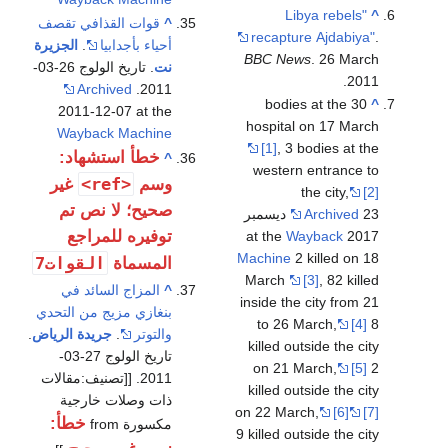
"Libya rebels
^
^
قوات القذافي تقصف
recapture Ajdabiya"
.
أحياء بأجدابيا
.
الجزيرة
BBC News
. 26 March
نت
. تاريخ الولوج 26-03-
2011.
Archived
2011.
30 bodies at the
^
2011-12-07 at the
hospital on 17 March
Wayback Machine
[1]
, 3 bodies at the
خطأ استشهاد:
^
western entrance to
<ref>
وسم
غير
the city,
[2]
صحيح؛ لا نص تم
Archived
23 ديسمبر
توفيره للمراجع
Wayback
2017 at the
Machine
2 killed on 18
القوات7
المسماة
March
[3]
, 82 killed
^
المزاج السائد في
inside the city from 21
بنغازي مزيج من التحدي
to 26 March,
[4]
8
والتوتر
.
جريدة الرياض
.
killed outside the city
تاريخ الولوج 27-03-
on 21 March,
[5]
2
2011. [[تصنيف:مقالات
killed outside the city
ذات وصلات خارجية
on 22 March,
[6]
[7]
خطأ:
مكسورة from
9 killed outside the city