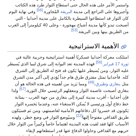
واستمر الأمر على هذه الحال حتى استطاع الثوار طرد هذه الكتائب
[56]
وأجبروها على التراجع إلى مدينة
البريقة
المُجاورة.
وفي نهاية اليوم
كان الثوار قد استطاعوا السيطرة بالكامل على مدينة أجدابيا - التي
أصبحت تبدو كأنها مدينة أشباح مهجورة - وعلى 40 كيلومتراً إلى الغرب
[53]
من الطريق بينها وبين البريقة.
الأهمية الاستراتيجية
امتلكت معركة أجدابيا عسكريًا أهمية استراتيجية وحربية عالية في
[56]
ثورة 17 فبراير
.
فهذه المدينة تعد البوابة إلى شرق ليبيا الذي يُسيطر
عليه الثوار، ومن يُسيطر عليها يَكون قد فتح له الطريق إلى الشرق
كله. فأجدابيا تمثل مفترق طرق هام جداً يُؤدي إلى أكبر مدن الشرق
[49]
مثل
بنغازي
وطبرق
،
ومما يَزيد من أهميته في هذه الحالة هو أن
[57]
بنغازي أصبحت عاصمة الثوار ومعقلهم الرئيسي خلال الثورة،
ولذا
فإن أجدابيا - أقرب مدينة كبيرة إلى بنغازي من جهة الغرب - بمثابة
خط دفاع أول ورئيسي لا يُمكن الاستغناء عنه، وعندما يَخسره الثوار
يَكونون قد خسروا كل دفاعاتهم الأمامية لعاصمتهم، ومن ثم فسيَكون
[22]
طريق القذافي مفتوحاً إليها
وسيُوضع الثوار في وضع خطر، ولهذه
الأسباب كلها فقد لقيت هذه المدينة اهتماماً خاصاً وكبيراً من الثوار خلال
حربهم مع القذافي وحاولوا الدفاع عنها قدر استطعاتهم لإبقاء