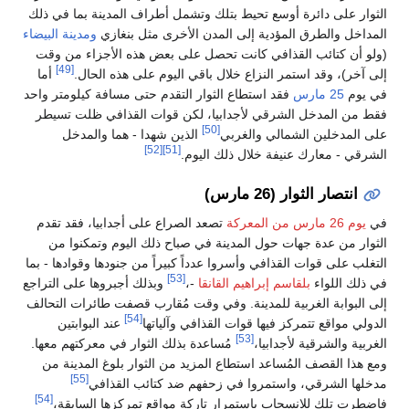
الثوار على دائرة أوسع تحيط بتلك وتشمل أطراف المدينة بما في ذلك
المداخل والطرق المؤدية إلى المدن الأخرى مثل بنغازي
ومدينة البيضاء
(ولو أن كتائب القذافي كانت تحصل على بعض هذه الأجزاء من وقت
[49]
إلى آخر)، وقد استمر النزاع خلال باقي اليوم على هذه الحال.
أما
في يوم
25 مارس
فقد استطاع الثوار التقدم حتى مسافة كيلومتر واحد
فقط من المدخل الشرقي لأجدابيا، لكن قوات القذافي ظلت تسيطر
[50]
على المدخلين الشمالي والغربي
الذين شهدا - هما والمدخل
[52]
[51]
الشرقي - معارك عنيفة خلال ذلك اليوم.
انتصار الثوار (26 مارس)
في
يوم 26 مارس من المعركة
تصعد الصراع على أجدابيا، فقد تقدم
الثوار من عدة جهات حول المدينة في صباح ذلك اليوم وتمكنوا من
التغلب على قوات القذافي وأسروا عدداً كبيراً من جنودها وقوادها - بما
[53]
في ذلك اللواء
بلقاسم إبراهيم القانقا
-،
وبذلك أجبروها على التراجع
إلى البوابة الغربية للمدينة. وفي وقت مُقارب قصفت طائرات التحالف
[54]
الدولي مواقع تتمركز فيها قوات القذافي وآلياتها
عند البوابتين
[53]
الغربية والشرقية لأجدابيا،
مُساعدة بذلك الثوار في معركتهم معها.
ومع هذا القصف المُساعد استطاع المزيد من الثوار بلوغ المدينة من
[55]
مدخلها الشرقي، واستمروا في زحفهم ضد كتائب القذافي
[54]
فاضطرت تلك للانسحاب باستمرار تاركة مواقع تمركزها السابقة،