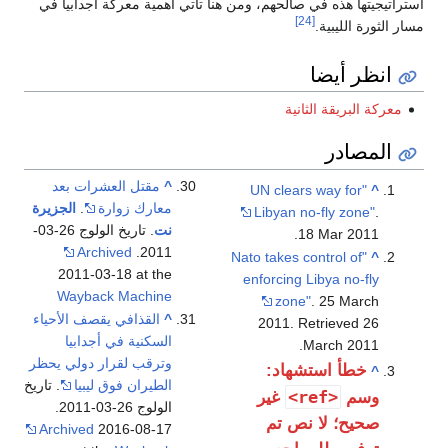
استراتيجيتها هذه في صالحهم، ومن هنا تأتي أهمية معركة أجدابيا في
[24]
مسار الثورة الليبية.
انظر أيضا
معركة البريقة الثانية
المصادر
^
مقتل العشرات بعد
"UN clears way for
^
معارك زوارة
.
الجزيرة
Libyan no-fly zone"
.
نت
. تاريخ الولوج 26-03-
18 Mar 2011.
Archived
2011.
"Nato takes control of
^
2011-03-18 at the
enforcing Libya no-fly
Wayback Machine
zone"
. 25 March
^
القذافي يقصف الأحياء
2011
. Retrieved
26
السكنية في أجدابيا
.
March
2011
وترقب لقرار دولي يحظر
خطأ استشهاد:
^
الطيران فوق ليبيا
. تاريخ
<ref>
وسم
غير
الولوج 26-03-2011.
صحيح؛ لا نص تم
Archived
2016-08-17