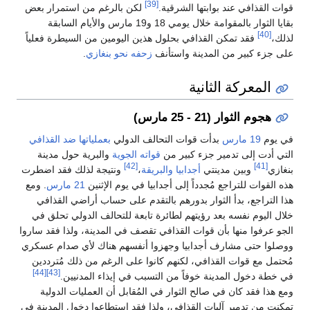
[39]
قوات القذافي عند بوابتها الشرقية.
لكن بالرغم من استمرار بعض
بقايا الثوار بالمقوامة خلال يومي 18 و19 مارس والأيام السابقة
[40]
لذلك،
فقد تمكن القذافي بحلول هذين اليومين من السيطرة فعلياً
على جزء كبير من المدينة واستأنف
زحفه نحو بنغازي
.
المعركة الثانية
هجوم الثوار (21 - 25 مارس)
في يوم
19 مارس
بدأت قوات التحالف الدولي
بعملياتها ضد القذافي
التي أدت إلى تدمير جزء كبير من
قواته الجوية
والبرية حول مدينة
[42]
[41]
بنغازي
وبين مدينتي
أجدابيا
والبريقة
،
ونتيجة لذلك فقد اضطرت
هذه القوات للتراجع مُجدداً إلى أجدابيا في يوم الإثنين
21 مارس
. ومع
هذا التراجع، بدأ الثوار بدورهم بالتقدم على حساب أراضي القذافي
خلال اليوم نفسه بعد رؤيتهم لطائرة تابعة للتحالف الدولي تحلق في
الجو عرفوا منها بأن قوات القذافي تقصف في المدينة، ولذا فقد ساروا
ووصلوا حتى مشارف أجدابيا وجهزوا أنفسهم هناك لأي صدام عسكري
مُحتمل مع قوات القذافي، لكنهم كانوا على الرغم من ذلك مُترددين
[44]
[43]
في خطة دخول المدينة خوفاً من التسبب في إيذاء المدنيين.
ومع هذا فقد كان في صالح الثوار في المُقابل أن العمليات الدولية
تمكنت من تدمير آليات القذافي، ولذا فقد استطاعوا دخول المدينة في