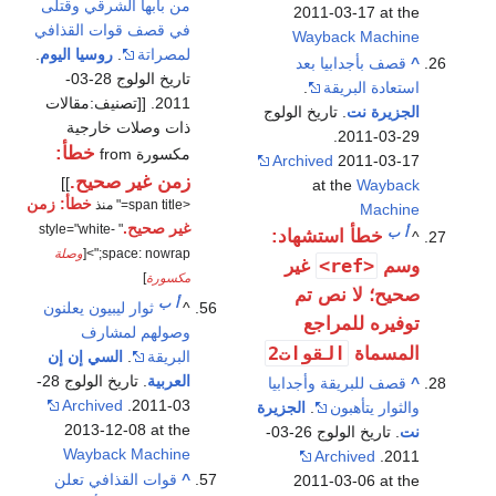
من بابها الشرقي وقتلى
2011-03-17 at the
في قصف قوات القذافي
Wayback Machine
لمصراتة
.
روسيا اليوم
.
^
قصف بأجدابيا بعد
تاريخ الولوج 28-03-
استعادة البريقة
.
2011. [[تصنيف:مقالات
الجزيرة نت
. تاريخ الولوج
ذات وصلات خارجية
29-03-2011.
خطأ:
مكسورة from
Archived
2011-03-17
زمن غير صحيح.
]]
at the
Wayback
خطأ: زمن
<span title=" منذ
Machine
غير صحيح.
" style="white-
أ
ب
خطأ استشهاد:
^
space: nowrap;">[
وصلة
<ref>
وسم
غير
مكسورة
]
صحيح؛ لا نص تم
أ
ب
^
ثوار ليبيون يعلنون
توفيره للمراجع
وصولهم لمشارف
القوات2
المسماة
البريقة
.
السي إن إن
العربية
. تاريخ الولوج 28-
^
قصف للبريقة وأجدابيا
Archived
03-2011.
والثوار يتأهبون
.
الجزيرة
2013-12-08 at the
نت
. تاريخ الولوج 26-03-
Wayback Machine
Archived
2011.
^
قوات القذافي تعلن
2011-03-06 at the