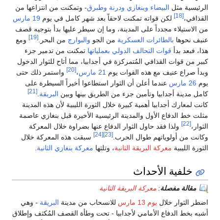
الرئيسية مثل
البيضاء
وبنغازي
ودرنة
وطبرق
- وتمكنت من انتزاعها من
[18]
القذافي،
لكن قواته تمكنت لاحقاً بعد شهر كامل في يوم
19 مارس
من الاستيلاء مجدداً على المدينة، وما إن سيطر عليها بدأ بتوجيه قصف
[19]
عنيف نحوها
بالطائرات العسكرية
من الجو
والبوارج
من البحر.
ومع
هذا، فبعد بدأ
قوات التحالف الدولي بعملياتها
تمكنت من تدمير جزء
كبير من قوات القذافي المُتمركزة في أجدابيا، مما أتاح للثوار الدخول
[20]
وبدأ صراع عنيف مع هذه القوات يوم
21 مارس
،
واستمر ذلك حتى
يوم
26 مارس
عندما أعلن أن الثوار استطاعوا أخيراً السيطرة على
[21]
كامل مدينة أجدابيا وتأمين جزء من الطريق بينها وبين
البريقة
.
كانت لمعارك أجدابيا أهمية كبيرة خلال الثورة الليبية لأن هذه المدينة
مثلت خط الدفاع الأول والمدينة الرئيسية الأخيرة قبل بنغازي عاصمة
[22]
الثوار،
ولذا فقد حاول الثوار الدفاع عنها بضراوة خلال المعركة
[24]
[23]
وكانت من أولوياتهم طوال الحرب.
سبقت هذه المعركة خلال
الثورة الليبية
معركة البريقة الثانية
، وتلتها
معركة بنغازي الثانية
.
خلفية الأحداث
مقالة مفصلة
:
معركة البريقة الثانية
اضطر الثوار خلال
يوم 13 مارس
للانسحاب من مدينة
البريقة
- وهي
أشبه بخط الدفاع الأمامي لأجدابيا - تحت وطأة القصف المُكثف وإطلاق