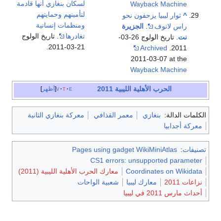
لسكان بنغازي أنها قادمة
Wayback Machine
لتأمينهم وحمايتهم
^
ثوار ليبيا يزحفون نحو
ومنظمات إنسانية
راس لانوف
.
الجزيرة
تغادرها
. تاريخ الولوج
نت
. تاريخ الولوج 26-03-
21-03-2011.
Archived
2011.
2011-03-07 at the
Wayback Machine
الحرب الأهلية الليبية 2011
e
t
v
أظهر
الكلمات الدالة:
بنغازي
معمر القذافي
معركة بنغازي الثانية
معركة أجدابيا
تصنيفات
:
Pages using gadget WikiMiniAtlas
CS1 errors: unsupported parameter
Coordinates on Wikidata
معارك الحرب الأهلية الليبية (2011)
نزاعات 2011
معارك ليبيا
شعبية الواحات
أحداث مارس 2011 في ليبيا