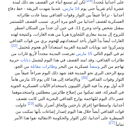
[29]
على أجدابيا مُجدداً،
لكن لم تسمع أنباء عن القصف بعد ذلك لمدة
عشرة أيام تقريباً حتى يوم
14 مارس
، عندما شهدت البريقة - خط دفاع
أجدابيا - نزاعاً عنيفاً بين الثوار وقوات القذافي بينما عادت طائراته
العسكرية لقصف أجدابيا من الجو مرة أخرى. تسبب القصف المُستمر
بمقتل شخص واحد وجرح 11، في حين أن عدداً من السكان اضطر
للنزوح إل مدينة بنغازي المُجاورة هرباً من هذه الغارات، وكنتيجة لهذه
الغارات أيضاً بدأ الثوار بأخذ استعدادتهم لهُجوم بري من قوات القذافي
[22]
وتمركزوا عند بوبابات المدينة الغربية استعداداً لأي هجوم مُحتمل.
ثم في اليوم التالي
15 مارس
تعرضت المدينة مجدداً لأربع غارات من
طائرات القذافي، وقد امتد القصف في هذا اليوم ليَشمل
دبابات
حربية
تهاجم من البر
وسفناً
عسكرية من البحر
وطائرات مقاتلة
من الجو،
ومع الزحف البري نحو المدينة فقد شهد ذلك اليوم صراعاً عنيفاً بين
[30]
الثوار وقوات القذافي.
وبالإضافة إلى هذا كان يوم 15 مارس هاماً
لأنه أول يوم بدأ فيه الثوار الليبيون باستخدام الآليات العسكرية الجوية
في المعركة، فقد تمكنوا من إصلاح طائرتين معطلتين واستخدموهما
عصر ذاك اليوم لمُهاجمة بوارج القذافي البحرية التي كانت تقصف
[23]
أجدابيا، واستطاعوا إغراق بارجتين وإلحاق أضرار بثالثة.
حاولت
قوات القذافي أيضاً خلال هذا اليوم إصدار إشاعات بأنها تمكنت من
السيطرة على أجدابيا، لكن الثوار والحكومة الانتقالية نفوا هذا الأمر
[27]
تماماً.