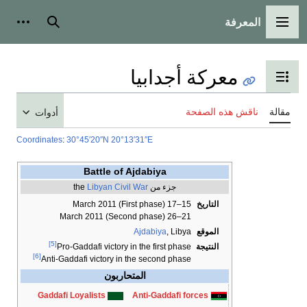
المعرفة
القائمة الرئيسية
بحث
أدوات
معركة أجدابيا
تبديل عرض جدول المحتويات
مقالة
ناقش هذه الصفحة
أدوات
Coordinates
:
30°45′20″N
20°13′31″E
Battle of Ajdabiya
جزء من the
Libyan Civil War
التاريخ
15–17 March 2011 (First phase)
21–26 March 2011 (Second phase)
الموقع
, Libya
Ajdabiya
[5]
النتيجة
Pro-Gaddafi victory in the first phase
[6]
Anti-Gaddafi victory in the second phase
المتحاربون
Gaddafi Loyalists
Anti-Gaddafi forces