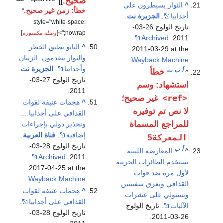
صحيح.
]]
^
الثوار يسيطرون على
خطأ: زمن غير صحيح.
"
أجدابيا
.
الجزيرة نت
.
style="white-space:
تاريخ الولوج 26-03-
nowrap;">[
وصلة مكسورة
]
Archived
2011.
^
الناتو يطبق الحظر
2011-03-29 at the
والثوار يتقدمون: الزنتان
Wayback Machine
وأجدابيا
.
الجزيرة نت
.
أ
ب
ت
خطأ
^
تاريخ الولوج 27-03-
استشهاد: وسم
2011.
<ref>
غير صحيح؛
^
هجمات عنيفة لقوات
لا نص تم توفيره
القذافي على أجدابيا....
للمراجع المسماة
وتحذير دولي بإجراءات
إضافية
.
قناة العربية
.
المعركة5
تاريخ الولوج 28-03-
أ
ب
^
المعارضة الليبية
Archived
2011.
تستخدم الطائرات الحربية
2017-04-25 at the
لأول مرة ضد قوات
Wayback Machine
القذافي وتغرق سفينتين
^
هجمات عنيفة لقوات
وتستولي على عشرات
القذافي على أجدابيا
.
الآليات
. تاريخ الولوج
تاريخ الولوج 28-03-
26-03-2011.