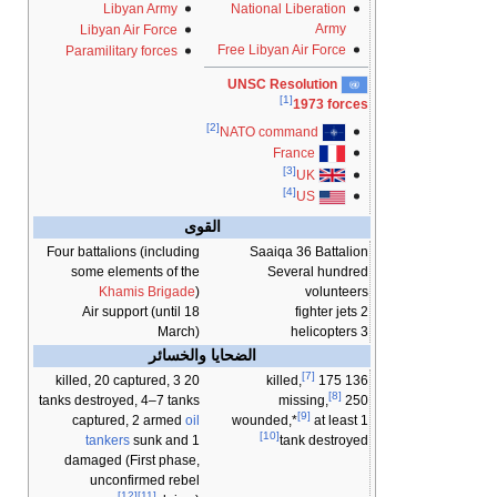
Libyan Army
National Liberation
Army
Libyan Air Force
Free Libyan Air Force
Paramilitary forces
UNSC Resolution
[1]
1973 forces
[2]
NATO command
France
[3]
UK
[4]
US
القوى
Four battalions (including
Saaiqa 36 Battalion
some elements of the
Several hundred
Khamis Brigade
)
volunteers
Air support (until 18
2 fighter jets
March)
3 helicopters
الضحايا والخسائر
[7]
20 killed, 20 captured, 3
175
136 killed,
[8]
tanks destroyed, 4–7 tanks
missing,
250
[9]
captured, 2 armed
oil
wounded,*
at least 1
[10]
tankers
sunk and 1
tank destroyed
damaged (First phase,
unconfirmed rebel
[12]
[11]