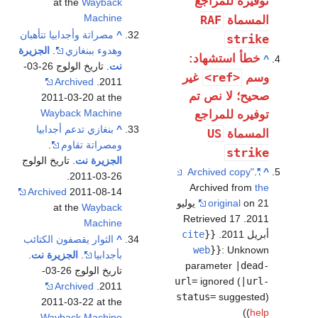
توفيره للمراجع
at the
Wayback
Machine
RAF
المسماة
^
مصراتة وأجدابيا تتأهبان
strike
وهدوء ببنغازي
.
الجزيرة
خطأ استشهاد:
^
نت
. تاريخ الولوج 26-03-
<ref>
وسم
غير
Archived
2011.
صحيح؛ لا نص تم
2011-03-20 at the
Wayback Machine
توفيره للمراجع
^
بنغازي تدعم أجدابيا
US
المسماة
ومصراتة تقاوم
.
strike
الجزيرة نت
. تاريخ الولوج
.
"Archived copy"
^
26-03-2011.
Archived from
the
Archived
2011-08-14
original
on 21 يوليو
at the
Wayback
. Retrieved 17
2011
Machine
أبريل 2011
.
{{
cite
^
الثوار يقصفون الكتائب
web
}}
:
Unknown
بأجدابيا
.
الجزيرة نت
.
parameter
|dead-
تاريخ الولوج 26-03-
url=
ignored (
|url-
Archived
2011.
status=
suggested)
2011-03-22 at the
)
(
help
Wayback Machine