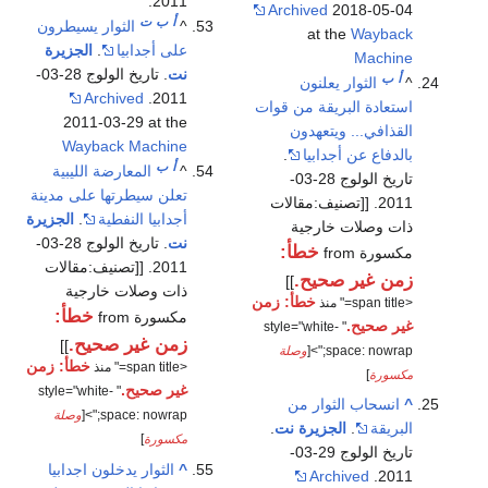
2011.
Archived
2018-05-04
أ
ب
ت
^
الثوار يسيطرون
at the
Wayback
على أجدابيا
.
الجزيرة
Machine
نت
. تاريخ الولوج 28-03-
أ
ب
^
الثوار يعلنون
Archived
2011.
استعادة البريقة من قوات
2011-03-29 at the
القذافي... ويتعهدون
Wayback Machine
بالدفاع عن أجدابيا
.
أ
ب
^
المعارضة الليبية
تاريخ الولوج 28-03-
تعلن سيطرتها على مدينة
2011. [[تصنيف:مقالات
أجدابيا النفطية
.
الجزيرة
ذات وصلات خارجية
نت
. تاريخ الولوج 28-03-
خطأ:
مكسورة from
2011. [[تصنيف:مقالات
زمن غير صحيح.
]]
ذات وصلات خارجية
خطأ: زمن
<span title=" منذ
خطأ:
مكسورة from
غير صحيح.
" style="white-
زمن غير صحيح.
]]
space: nowrap;">[
وصلة
خطأ: زمن
<span title=" منذ
مكسورة
]
غير صحيح.
" style="white-
^
انسحاب الثوار من
space: nowrap;">[
وصلة
البريقة
.
الجزيرة نت
.
مكسورة
]
تاريخ الولوج 29-03-
^
الثوار يدخلون اجدابيا
Archived
2011.