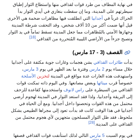
في نهاية المطاف من طرد قوات لقذافي منها واستطاع الثوار إطباق
سيطرتهم على المدينة، وما إن سقطت بنغازي في أيدي الثوار بدأ
الحراك غرباً في
أجدابيا
التي انطلقت فيها مظاهرات ضخمة هي الأخرى
قيل أنها ضمت أكثر من 10 آلاف شخص، وقد التحقت شرطة المدينة
وجهازها الأمني بالمُظاهرات مما جعل المدينة تسقط تماماً في يد الثوار
[18]
وتصبح جزءاً من الأراضي الليبية المُتحررة من القذافي.
القصف (3 - 17 مارس)
بدأت
طائرات القذافي
بشن هجمات وغارات جوية مكثفة على أجدابيا
خلال مساء يوم
2 مارس
وفترة ما بعد الظهر في يوم
3 مارس
،
واستهدفت هذه الغارات عدة مواقع في المدينة
لتخزين
الأسلحة
خصوصاً قرب
مينائها
وبعض مصانعها. وفي اليوم ذاته تمكنت قوات
القذافي من السيطرة على
راس لانوف
واستخدمتها كقاعدة للزحف
إلى البريقة وأجدابيا، ولذا فقد استعد الثوار في المدينة لهجوم أرضي
محتمل من هذه القوات وتحصنوا داخل أجدابيا. ومع أن الحياة في
أجدابيا في هذا الوقت كانت قد بدأت تعود إلى مجراها الطبيعي بشكل
ملحوظ، فقد ظل الثوار المسلحون متجهزين لأي هجوم محتمل من
[28]
القذافي على المدينة.
في يوم السبت
5 مارس
التالي لذلك استأنفت قوات القذافي قصفها