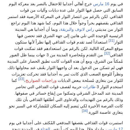
في يوم
16 مارس
خرج أهالي أجدابيا للاحتفال بالنصر بعد معركة اليوم
السابق التي حصل فيها الثوار على عدة دبابات وآليات من قوات
القذافي. لكن بالرغم من انتصار الثوار في المعركة الأرضية فقد استمر
القذافي بقصفهم بحراً وجواً خلال هذا اليوم، كما شهد هذا اليوم تراجع
الثوار من مدينتي
راس لانوف
والبريقة
، وبما أن أجدابيا هي المدينة
الرئيسية الوَحيدة التي تلي هاتين إلى جهة الشرق فقد تحصن فيها
[31]
الثوار
استعداداً لصد تقدم قوات القذافي إليها نظراً لأنها ستكون
موقع المعركة التالية. لكن بالرغم من استعدادهم ققد تمكنت قوات
[32]
القذافي
من التقدم ومُحاصرة المدينة من 3 جهات بينما ظل العبور
مُمكناً من الشرق، ومع أن هذه القوات كانت تطبق الحصار على المدينة
فهي لم تتمكن من الدخول بعد أن واجهها الثوار بعُنف عند محاولتها ذلك.
ونظراً للوضع الصعب الذي كانت تمر به أجدابيا فقد تحركت تعزيزات
[33]
للثوار من بنغازي مُسلحة ببعض الدبابات
وراجمات الصواريخ
،
كما
استخدم الثوار 3
طائرات
حربية لقصف قوات القذافي التي تحاصر
المدينة عند المدخل الشرقي وتمكنوا من إيقاع خسائر في صفوفها.
وذلك بالرغم من التهديدات والدعاوى التي أطلقها القذافي بأن تلك
كانت الفرصة الأخيرة لكي يَنضم إليه السكان للمُشاركة في السير نحو
[34]
بنغازي عاصمة الثورة.
استمرت قوات القذافي بقصفها المدفعي المُكثف على أجدابيا في يوم
17 مارس
، وازداد خلال هذا اليوم كثيراً نقص
الغذاء
في المدينة نتيجة