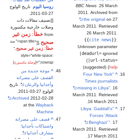
BBC News
. 26 March
روسيا اليوم
. تاريخ الولوج
2011. Archived from
27-03-2011.
the original
on 27
[[تصنيف:مقالات ذات
March 2011
. Retrieved
وصلات خارجية مكسورة
26 March
2011
.
خطأ: زمن غير
from
{{
cite news
}}
:
<span title=" منذ
صحيح.
]]
Unknown parameter
خطأ: زمن غير صحيح.
"
|deadurl=
ignored
style="white-space:
(
|url-status=
nowrap;">[
وصلة مكسورة
]
)
suggested) (
help
^
موجة جديدة من
"Four New York
^
القصف على مصراتة
Times journalists
وأجدابيا والزنتان
. تاريخ
missing in Libya"
. 16
الولوج 27-03-2011.
March 2011
. Retrieved
Archived
2012-02-28
.
16 March
2011
at the
Wayback
"Libya: Gaddafi's
^
Machine
Forces 'Attack
^
قصف على مصراتة
Benghazi'
"
. 17
واشتباكات بأجدابيا:
March 2011
. Retrieved
مشارف أجدابيا
.
.
17 March
2011