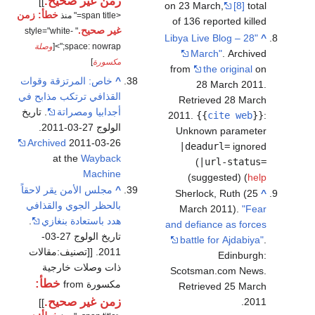
زمن غير صحيح.
]]
on 23 March,
[8]
total
خطأ: زمن
<span title=" منذ
of 136 reported killed
غير صحيح.
" style="white-
"Libya Live Blog – 28
^
space: nowrap;">[
وصلة
March"
. Archived
مكسورة
]
from
the original
on
^
خاص: المرتزقة وقوات
28 March 2011
.
القذافي ترتكب مذابح في
Retrieved
28 March
أجدابيا ومصراتة
. تاريخ
2011
.
{{
cite web
}}
:
الولوج 27-03-2011.
Unknown parameter
Archived
2011-03-26
|deadurl=
ignored
at the
Wayback
(
|url-status=
Machine
)
suggested) (
help
^
مجلس الأمن يقر لاحقاً
Sherlock, Ruth (25
^
بالحظر الجوي والقذافي
March 2011).
"Fear
هدد باستعادة بنغازي
.
and defiance as forces
تاريخ الولوج 27-03-
battle for Ajdabiya"
.
2011. [[تصنيف:مقالات
Edinburgh:
ذات وصلات خارجية
Scotsman.com News
.
خطأ:
مكسورة from
Retrieved
25 March
زمن غير صحيح.
.
2011
]]