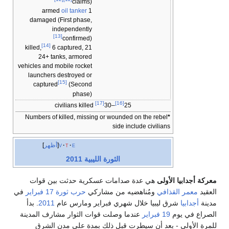
claims)
oil tanker
1 armed
damaged (First phase,
independently
[13]
confirmed)
[14]
6 captured,
21 killed,
24+ tanks, armored
vehicles and mobile rocket
launchers destroyed or
[15]
captured
(Second
phase)
[17]
[16]
civilians killed
–30
25
Numbers of killed, missing or wounded on the rebel
*
side include civilians
e
t
v
أظهر
الثورة الليبية 2011
معركة أجدابيا الأولى
هي عدة صدامات عسكرية حدثت بين قوات
العقيد
معمر القذافي
ومُناهضيه من مشاركي
حرب ثورة 17 فبراير
في
مدينة
أجدابيا
شرق ليبيا خلال شهري فبراير ومارس عام
2011
. بدأ
الصراع في يوم
19 فبراير
عندما وصلت قوات الثوار مشارف المدينة
للمرة الأولى - بعد أن سيطرت قبل ذلك بمدة على مدن الشرق