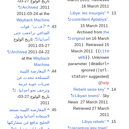
تاريخ الولوج 27-03-
.
16 March
2011
Archived
2011.
"Libye: les insurgés
^
2011-03-24 at the
contrôlent Ajdabiya"
.
Wayback Machine
15 March 2011.
^
"أ.ف.ب": قوات
Archived from
the
القذافي تراجعت حتى
original
on 16 March
أجدابيا
. تاريخ الولوج
2011
. Retrieved
15
27-03-2011.
March
2011
.
{{
cite
Archived
2011-04-22
web
}}
:
Unknown
at the
Wayback
parameter
|deadurl=
Machine
ignored (
|url-
^
المعارضة الليبية
status=
suggested)
المسلحة تتحدث عن
)
(
help
ضربات جوية غربية
"Rebels seize key
^
وتزحف نحو اجدابيا..
.
Libyan towns"
.
Sky
تاريخ الولوج 27-03-
News
. 27 March 2011
.
2011.
Retrieved
27 March
^
المعارضة الليبية تستعد
.
2011
لاستعادة أجدابيا ودول
"Libya rebels
^
الخليج تدافع عن مشاركتها
recapture key town"
.
في العمليات ضد ليبيا
.