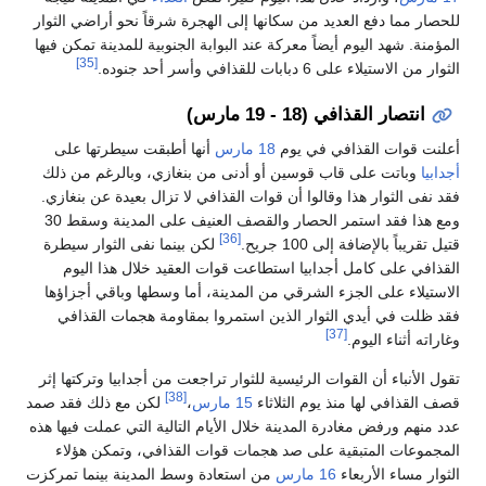
للحصار مما دفع العديد من سكانها إلى الهجرة شرقاً نحو أراضي الثوار
المؤمنة. شهد اليوم أيضاً معركة عند البوابة الجنوبية للمدينة تمكن فيها
[35]
الثوار من الاستيلاء على 6 دبابات للقذافي وأسر أحد جنوده.
انتصار القذافي (18 - 19 مارس)
أعلنت قوات القذافي في يوم
18 مارس
أنها أطبقت سيطرتها على
أجدابيا
وباتت على قاب قوسين أو أدنى من بنغازي، وبالرغم من ذلك
فقد نفى الثوار هذا وقالوا أن قوات القذافي لا تزال بعيدة عن بنغازي.
ومع هذا فقد استمر الحصار والقصف العنيف على المدينة وسقط 30
[36]
قتيل تقريباً بالإضافة إلى 100 جريح.
لكن بينما نفى الثوار سيطرة
القذافي على كامل أجدابيا استطاعت قوات العقيد خلال هذا اليوم
الاستيلاء على الجزء الشرقي من المدينة، أما وسطها وباقي أجزاؤها
فقد ظلت في أيدي الثوار الذين استمروا بمقاومة هجمات القذافي
[37]
وغاراته أثناء اليوم.
تقول الأنباء أن القوات الرئيسية للثوار تراجعت من أجدابيا وتركتها إثر
[38]
قصف القذافي لها منذ يوم الثلاثاء
15 مارس
،
لكن مع ذلك فقد صمد
عدد منهم ورفض مغادرة المدينة خلال الأيام التالية التي عملت فيها هذه
المجموعات المتبقية على صد هجمات قوات القذافي، وتمكن هؤلاء
الثوار مساء الأربعاء
16 مارس
من استعادة وسط المدينة بينما تمركزت