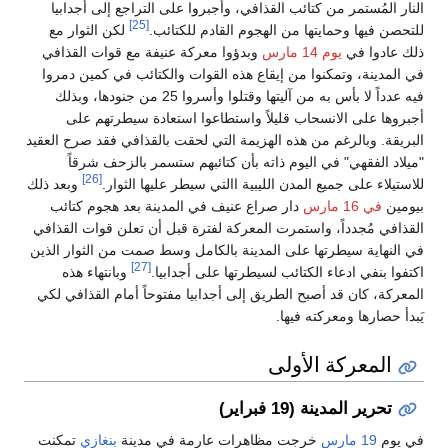
النار المُستمر من كتائب القذافي، وأجبروا على التراجع إلى أجدابيا
[25]
للتحصن فيها وحمايتها من الهجوم القادم للكتائب.
لكن الثوار مع
ذلك عادوا في
يوم 14 مارس
وبدؤوا معركة عنيفة مع قوات القذافي
في المدينة، وتمكنوا من إيقاع هذه القوات والكتائب في كمين دمروا
فيه عدداً لا بأس به من آليتها وقتلوا وأسروا 25 من جنودها، وبذلك
أجبروها على الانسحاب قليلاً واستطاعوا استعادة سيطرتهم على
البريقة. وبالرغم من هذه الهزيمة التي لحقت بالقذافي فقد صرح العقيد
"ميلاد الفقهي" في اليوم ذاته بأن كتائبهم ستسمر بالزحف شرقاً
[26]
للاستيلاء على جميع المدن الليبية االتي سيطر عليها الثوار.
وبعد ذلك
بيومين
في 16 مارس
دار صراع عنيف في المدينة بعد هجوم كتائب
القذافي مُجدداً، واستمرت المعركة لفترة قبل أن تعلن قوات القذافي
في النهاية سيطرتها على المدينة بالكامل وسط صمت من الثوار الذين
[27]
اكتفوا بنفي ادعاء الكتائب لسيطرتها على أجدابيا.
وبانتهاء هذه
المعركة، كان قد أصبح الطريق إلى أجدابيا مفتوحاً أمام القذافي لكي
يَبدأ حصارها ومعركته فيها.
المعركة الأولى
تحرير المدينة (19 فبراير)
في يوم
19 مارس
خرجت مظاهرات عارمة في مدينة
بنغازي
تمكنت