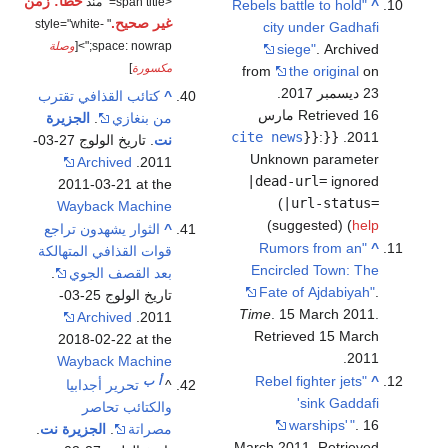
خطأ: زمن
<span title=" منذ
"Rebels battle to hold
^
غير صحيح.
" style="white-
city under Gadhafi
space: nowrap;">[
وصلة
siege"
. Archived
مكسورة
]
from
the original
on
23 ديسمبر 2017
.
^
كتائب القذافي تقترب
Retrieved 16 مارس
من بنغازي
.
الجزيرة
cite news
}}
:
{{
.
2011
نت
. تاريخ الولوج 27-03-
Unknown parameter
Archived
2011.
|dead-url=
ignored
2011-03-21 at the
(
|url-status=
Wayback Machine
)
suggested) (
help
^
الثوار يشهدون تراجع
"Rumors from an
^
قوات القذافي المتهالكة
Encircled Town: The
بعد القصف الجوي
.
Fate of Ajdabiyah"
.
تاريخ الولوج 25-03-
Time
. 15 March 2011
.
Archived
2011.
Retrieved
15 March
2018-02-22 at the
.
2011
Wayback Machine
"Rebel fighter jets
^
أ
ب
^
تحرير أجدابيا
'sink Gaddafi
والكتائب تحاصر
warships'
"
. 16
مصراتة
.
الجزيرة نت
.
March 2011
. Retrieved