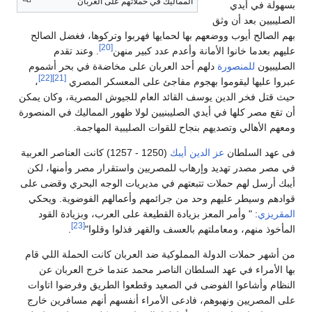
المماليك في حملاتهم على العربان
بسهولة في أيدي
الصليبيين بعد أن وثق
بهم الصالح أيوب ووضعهم بها لحمايها فهربوا وتركوها، فغضل الصالح
[20]
عليهم بعدما خانوا الأمانة وأعدم عدد كبير منهن
. وعند تقدم
الصليبيون
للمنصورة
دلهم أحد العربان على مخاضةة في بحر أشموم
[22]
[21]
عبروا عليها ليقوموا بهجوم مفاجئ على المعسكر المصري
،
حيث قتل فخر الدين يوسف القائد العام للجيوش المصرية، وكان يمكن
أن تقع مصر كلها في أيدي الصليبنيين لولا ظهور المماليك في المنصورة
ومعهم الأهالي وتصديهم بنجاح للقوات الصليبية المهاجمة.
فى عهد السلطان
عز الدين أيبك
(1250 - 1257) كانت العناصر العربية
في مصر مصدر تهديد وإرهاب للمصريين واستقرار مصر وأمنها، لكن
أيبك أرسل لهم حملات تتبعتهم في مديريات الوجه البحري وقضى على
قوادهم وسيطر عليهم وحد من جرائمهم وأعمالهم الفوضوية. ويحكي
المقريزي
: " وأمر المعز بزيادة القطيعة على العرب، وبزيادة القود
[23]
المأخوذ منهم، ومعاملتهم بالعسف والقهر فذلوا وقلوا"
.
من أشهر حملات الدولة المملوكية ضد العربان كانت الحملة اللي قام
بها الأمراء في عهد السلطان الناصر محمد عندما خرج العربان عن
النظام وأشاعوا الفوضى في الصعيد وقطعوا الطريق وفرضوا اتاوات
على المصريين ونهبوهم، فادعى الأمراء أنفسهم أنهم مسافرين خارج