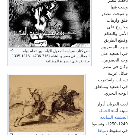
دخلت مصر
وبقت فيها
وأصبحت مصدر
قلق وارهاب
وخروج على
الأمن والنظام
وقطع الطريق
ونهب المصريين
نص كتاب سياسه المغول الايلخانيين تجاه دوله
في الصعيد على
المماليك في مصر و الشام (716-736هـ. 1316-1335
وجه الخصوص.
م.) انقر على الصورة للمطالعة
وكان في مصر
قبائل عربية
تسللت واستقرت
في الصعيد ومناطق
الوجه البحري.
لعب العربان أدوار
سيئة أثناء
الحملة
الصليبية السابعة
1249-1250، وتسببوا
في سقوط
دمياط