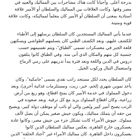
بدرجة أعلى. وأحياناً كانت هناك مشاجرات بين المماليك والعبيد في
مصر وقتها. وكانت العلاقات بين المماليك والسلطان أو الأمير علاقة
أستاذية بمعنى أن السلطان أو الأمير كان معلماً لمماليكه، وكانت علاقة
قوية ومتينة.
عندما يأتي المماليك المستجدين كان السلطان يرسلهو إلى الأطباء
للكشف عليهم، وبعد الكشف الطبي كان يتسلمهم الطواشي ويسكنهن
قلعة الجبر في معسكرات تسمى "الطباق"، ويتم تقسيمهم حسب
جنسية كل منهم والمكان الذي أتى منه. وفي الطباق كانوا يتلقون
دروس في الدين واللغة وبعد فترة يبدأ تدريبهم على رمي الرماح
واستعمال النبال وركوب الخيل.
كان السلطان يحدد لكل مستجد راتب نقدي يسمى "جامكية"، وكان
يأخذ تموين شهري (لحم، خبز، زيت، ومستلزمات غذائية أخرى)، وبعد
دخول المملوك في خدمة الأمير كان يمنح اقطاع، وهو ريع من أرض
زراعية، وكان اقطاع المملوك يزيد مع كل ترقية. وبعد صعوده في
الرتب يصبح أمير كبير ويُعين والي أو نائب أو موظف دولة كبير، ويصبح
من حقه أن يتملك مماليك، ويكون جيش صغير يمكن أن يصل لألف
مملوك. جيوش الأمراء كانت تشكل جزء من جيش مصر، وكانوا عادة
يعسكرون خارج القاهرة، بعكس مماليك السلطان الذين كانوا
يعسكرون داخل القاهرة. كان مماليك الأمراء غير "أجناد الحلقة" الذين