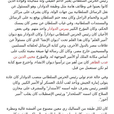
رئيس الحرس السلطاني يعتبر حاكم حقيقي وله مماليكه وقواده الذين
كانوا يعينوا في وظائف هامة مثل وظيفة الدوادار، وهو المسئول عن
نقل الرسائل السلطانية بين جهات الولة، وكان يشرف على مراكز
البريد والحمام الزاجل وكان معه ختم السلطان يوقع به على الرسائل
والمستندات السلطانية، وفي غياب السلطان عن مصر كان يمسك
الحكم، وكان المؤرخ الكبير
بيبرس الدوادار
واحد منهم. وفي بعض
الأحيان كان رئيس الحرس السلطاني دواداراً. وكان الدوادار يتبع ديوان
"أمير القلم" وكان هذا القلم تحت "ديوان الإنشا" الذي كان مسئولاً عن
علاقات مصر بالدول الأخرى، وعن كتابة الرسائل لحلفائه المسلمين
والمسيحيين خارج مصر، وكان كل رسالة لها صيغة معينة تكتب على
أساس مكانة الملك أو الأمير الموجهة له. والمؤرخ
محيي الدين بن
عدب الظاهر
كان من أهم من ترأسوا ديوان الانشاء، واخترع صيغ كتابة
لم تكن تستعمل من قبل.
وفي حالة عدم تولي رئيس الحرس السلطاني منصب الدوادار كان عادة
يتولى إمارة الجيش ويأخذ لقب أتابك العسكر أو الأمير الكبير. وكان
للقصر رئيس يشرف عليه اسمه "الأستدار" والمشرف على مخازن
السلاح كان اسمه "السلحدار" ورئيس الإصطبلات كان يقلب "أمير
آخور".
كان لكل طبقة من المماليك زي معين مصنوع من أقمشة غالية ومظرة
بالذهب والفضة، وكانوا يصاحبون السلطان في المواكب الفخمة كل