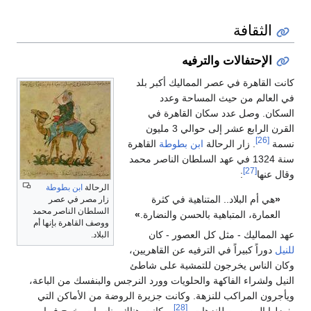
الثقافة
الإحتفالات والترفيه
كانت القاهرة في عصر المماليك أكبر بلد
في العالم من حيث المساحة وعدد
السكان. وصل عدد سكان القاهرة في
القرن الرابع عشر إلى حوالي 3 مليون
[26]
نسمة
. زار الرحالة
ابن بطوطة
القاهرة
سنة 1324 في عهد السلطان الناصر محمد
[27]
وقال عنها
:
الرحالة
ابن بطوطة
«
هي أم البلاد.. المتناهية في كثرة
زار مصر في عصر
السلطان الناصر محمد
العمارة، المتباهية بالحسن والنضارة.
»
ووصف القاهرة بإنها أم
عهد المماليك - مثل كل العصور - كان
البلاد.
للنيل
دوراً كبيراً في الترفيه عن القاهريين،
وكان الناس يخرجون للتمشية على شاطئ
النيل ولشراء الفاكهة والحلويات وورد النرجس والبنفسك من الباعة،
ويأجرون المراكب للنزهة. وكانت جزيرة الروضة من الأماكن التي
[28]