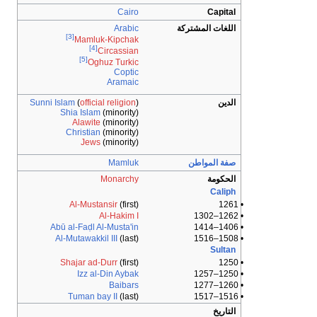
Cairo
Capital
اللغات المشتركة
Arabic
[3]
Mamluk-Kipchak
[4]
Circassian
[5]
Oghuz Turkic
Coptic
Aramaic
الدين
)
official religion
(
Sunni Islam
Shia Islam
(minority)
Alawite
(minority)
Christian
(minority)
Jews
(minority)
صفة المواطن
Mamluk
الحكومة
Monarchy
Caliph
Al-Mustansir
(first)
• 1261
Al-Hakim I
• 1262–1302
Abū al-Faḍl Al-Musta'in
• 1406–1414
Al-Mutawakkil III
(last)
• 1508–1516
Sultan
Shajar ad-Durr
(first)
• 1250
Izz al-Din Aybak
• 1250–1257
Baibars
• 1260–1277
Tuman bay II
(last)
• 1516–1517
التاريخ