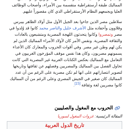
المماليك طبقة أرستقراطية منقسمة بين الأمراء، وأصحاب الوظائف
العليا ويجمعهم النظام الأرستقراطي الذي كان مقصوراً عليهم.
سلاطين مصر الذين جاءوا بعد الجيل الأول مثل أولاد الظاهر بيبرس
وقلاوون وأحفاده مثل
الأشرف خليل
والناصر محمد
كانوا قد وُلدوا في
مصر
وتمصروا
وكانوا يتحدثون اللهجة المصرية ومتشبعون بالعادات
والثقافة المصرية. ونفس الأمر كان لأولاد الأمراء المماليك الذين لم
يكن لهم وطن غير مصر. وفي أقوات الحروب والمعارك كان الأعداء
يسمونهم مصريون، وكان هذا نفس موقف المؤرخون الغربيون في
التعامل مع المماليك بعكس الكتابات العربية غير المصرية التي كانت
تحاول الفصل بين المماليك والمصريين وفصلهم عن ثقافتها وتاريخها
لتصوير انتصاراتهم على انها لم تكن مصرية على الرغم من أن عدد
المماليك كان صغير في الجيش المصري وعلى الرغم من أن المماليك
[15]
كانوا مصريين لغة وثقافة
.
الحروب مع المغول والصليبين
المقالة الرئيسية:
غزوات المغول لسوريا
تاريخ الدول العربية