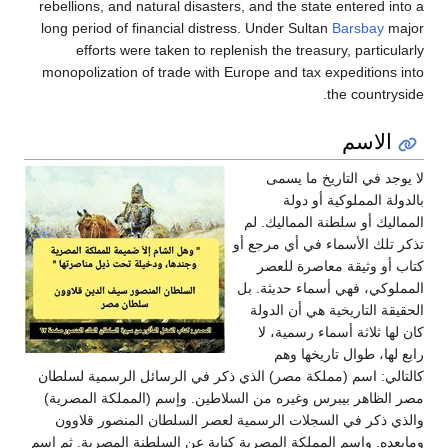
rebellions, and natural disasters, and the state entered into a
long period of financial distress. Under Sultan
Barsbay
major
efforts were taken to replenish the treasury, particularly
monopolization of trade with Europe and tax expeditions into
the countryside.
الاسم
لا يوجد في التاريخ ما يسمى
بالدولة المملوكية أو دولة
المماليك أو سلطنة المماليك. لم
تذكر تلك الأسماء في أي مرجع أو
كتاب أو وثيقة معاصرة للعصر
المملوكي، فهي أسماء حديثة. بل
الحقيقة التاريخية هي أن الدولة
كان لها ثلاثة أسماء رسمية، لا
رابع لها، طوال تاريخها وهم
كالتالي: اسم (مملكة مصر) الذي ذكر في الرسائل الرسمية لسلطان
مصر الظاهر بيبرس وغيره من السلاطين. وإسم (المملكة المصرية)
والذي ذكر في السجلات الرسمية لعصر السلطان المنصور قلاوون
ومابعده. واسم المملكة المصرية كناية عن السلطنة المصرية. ثم اسم