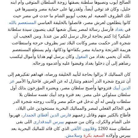
الصالح أيوب ونصبوها سلطنة بصفتها زوجة السلطان المتوفى وأم ابنه
خليل، وكان قد توفي أيضاً، ولقدرتها على حماية مصر وتسييرها في
تلك الظروف الصعبة. لم يعجب أيوبيو الشام ما حدث في مصر حيث
كانوا يتطلعون لعرش مصر، فاتصلوا بالخليفة العباسي
المستعصم بالله
في
بغداد
فأرسل رسالة لمصر يسأل شعبها كيف ينصبون سيدة سلطانة
عليكم؟ إذا كنتم بحاجة لرجال نرسل لكم من عندنا. ومن العجيب أن
شجرة الدر حكمت مصر وكانت البلاد تمر بظروف حرجة واستطاعت
هزيمة الفرنجة وحماية مصر بكفاءتها وذكائها، ولم يستطع المستعصم
بالله أن يحمي بغداد من
المغول
وكان يرسل لهم هدايا وأموال ليكسب
رضاهم إلى أن دخلوا بغداد وقبضوا عليه وأعدموه ورجاله.
كان المماليك لا يزالوا بحاجة لتأييد الخليفة ورضاه، فهداهم تفكيرهم إلى
أن تتزوج شجرة الدر أحدهم وتتنازل له عن العرش. فاختاروا الأمير
عز
الدين أيبك
فتزوجها وأصبح سلطان مصر، ويعتبره المؤرخون بذلك أول
سلطان مملوكي على مصر. بعد فترة وجد أيبك نفسه سلطان بلا
سلطات وليس له أي تدخل في حكم مصر وكانت زوجته شجرة الدر
هي الحاكم الفعلي لمصر والمماليك البحرية مستحوذين على البلاد،
فأطاح بالكثير منهم وقاتل زعميهم
فارس الدين أقطاي الجمدار
، فهربوا
على الشام والكرك، وكان من ضمنهم
بيبرس البندقدارى
اللى بقى
سلطان سنة 1260
وقلاوون الألفي
الذي كان قائد للماليك البحرية بعد
بيبرس وأولاده
السعيد بكرة
وسلامش
.