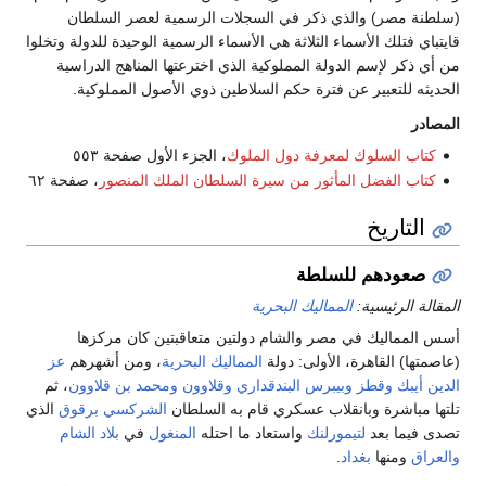
(سلطنة مصر) والذي ذكر في السجلات الرسمية لعصر السلطان
قايتباي فتلك الأسماء الثلاثة هي الأسماء الرسمية الوحيدة للدولة وتخلوا
من أي ذكر لإسم الدولة المملوكية الذي اخترعتها المناهج الدراسية
الحديثه للتعبير عن فترة حكم السلاطين ذوي الأصول المملوكية.
المصادر
كتاب السلوك لمعرفة دول الملوك
، الجزء الأول صفحة ٥٥٣
كتاب الفضل المأثور من سيرة السلطان الملك المنصور
، صفحة ٦٢
التاريخ
صعودهم للسلطة
المقالة الرئيسية:
المماليك البحرية
أسس المماليك في مصر والشام دولتين متعاقبتين كان مركزها
(عاصمتها) القاهرة، الأولى: دولة
المماليك البحرية
، ومن أشهرهم
عز
الدين أيبك
وقطز
وبيبرس البندقداري
وقلاوون
ومحمد بن قلاوون
، ثم
تلتها مباشرة وبانقلاب عسكري قام به السلطان
الشركسي
برقوق
الذي
تصدى فيما بعد
لتيمورلنك
واستعاد ما احتله
المنغول
في
بلاد الشام
والعراق
ومنها
بغداد
.