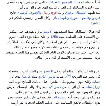
فبدأت دولة
المماليك البرجيين
الشراكسة
التي عرف في عهدهم أقصى
اتساع لدولة المماليك في القرن التاسع الهجري. وكان من أبرز
سلاطينهم
السلطان برقوق
وابنه
فرج
واينال
والأشرف بارسباي
فاتح
قبرص
وقنصوه الغوري
وطومان باي
، وكان المقر الرئيسي للحكم في
القاهرة
.
كان هؤلاء المماليك عبيدا استقدمهم
الأيوبيون
، زاد نفوذهم حتى تمكنوا
من الاستيلاء على السلطة سنة
1250
م. كان خطة هؤلاء القادة تقوم
استقدام المماليك من بلدان غير اسلامية، وكانوا في الأغلب أطفالاً يتم
تربيتهم وفق قواعد صارمة في ثكنات عسكرية معزولة عن العالم
الخارجي، حتى يتم ضمان ولاؤهم التام للحاكم. بفضل هذا النظام تمتعت
دولة الممليك بنوع من الاستقرار كان نادرا آنذاك.
بعد وفاة السلطان الصالح أيوب في
المنصورة
، وكانت الحرب مشتعلة
[14]
في مصر ضد الفرنجة
. بقيادة
لويس التاسع
ملك
فرنسا
الذي غزا
دمياط
وكان ينوي الهجوم على القاهرة، قتل مماليك الصالح أيوب ابنه
توران شاه
بعد أن أتوا به من
حصن كيفا
بعد وفاة والده ليمسك العرش
ويقود الجيش، وبعد انتهاء الحرب وأسر لويس التاسع، تكبر على
مماليكه وعلى زوجة أبيه
شجرة الدر
فقتلوه في
فارسكور
وبقت مصر
بدون سلطان. فاتفق المماليك على تسليم الحكم لشجرة الدر أرملة