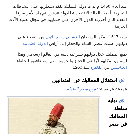
منذ العام 1450 م بدأت دولة الممليك تفقد سيطرتها على النشاطات
التجارية. أخذت الحالة الاقتصادية للدولة تتدهور. ثم زاد الأمر سوءا
التقدم الذي أحرزته الدول الأخرى على حسابهم في مجال تصنيع الآلات
الحربية.
سنة 1517 يتمكن السلطان
العثماني
سليم الأول
من القضاء على
دولتهم. ضمت مصر، الشام والحجاز إلى أراض
الدولة العثمانية
.
تمتع الممليك خلال دولتهم بشرعية دينية في العالم الإسلامي وهذا
لسبيبن، تمكلهم لأراضي الحجاز والحرمين، ثم استضافتهم للخلفاء
العباسيين
في
القاهرة
منذ 1260.
استقلال المماليك عن العثمانيين
المقالة الرئيسية:
تاريخ مصر العثمانية
نهاية
سلطة
المماليك
في مصر