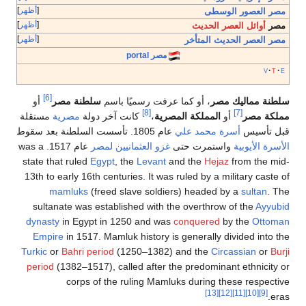
أظهر
مصر العصور الوسطى
أظهر
مصر
أوائل العصر الحديث
أظهر
مصر العصر الحديث المتأخر
مصر portal
v
t
e
[6]
سلطنة مماليك مصر
، أو كما عرفت رسميًا باسم
سلطنة مصر
أو
[8]
[7]
مملكة مصر
أو
المملكة المصرية
،
كانت آخر دولة
مصرية
مستقلة
قبل تأسيس
أسرة محمد علي
عام 1805. تأسست السلطنة بعد سقوط
الأسرة الأيوبية
واستمرت حتى
غزو العثمانيين لمصر
عام 1517. was a
state that ruled
Egypt
, the
Levant
and the
Hejaz
from the mid-
13th to early 16th centuries. It was ruled by a military caste of
mamluks
(freed slave soldiers) headed by a
sultan
. The
sultanate was established with the overthrow of the
Ayyubid
dynasty
in Egypt in 1250 and was
conquered
by the
Ottoman
Empire
in 1517. Mamluk history is generally divided into the
Turkic
or
Bahri period
(1250–1382) and the
Circassian
or
Burji
period
(1382–1517), called after the predominant ethnicity or
corps of the ruling Mamluks during these respective
[13]
[12]
[11]
[10]
[9]
eras.