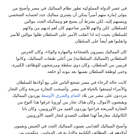
في عصر الدولة المملوكية تطور نظام المماليك في مصر وأصبح من
يتولى إمارة منهم أميراً يمكن أن يشتري مماليك جدد لحسابه الشخصي
وينسبهم إليه، لكن بشرط أن يصبح هو ومماليكه الجدد موالين
للسلطان. لكن ولائهم للأمير صاحبهم كان أهم لديهم من ولائهم
للسلطان بحيث إنه اذا انقلب الأمير على السلطان ظلوا موالين للأمير
وانقلبوا هم أيضاً على السلطان.
كان المماليك يتميزون بالشجاعة والمهارة والولاء، وكان الحرس
السلطاني (المماليك السلطانية) من أعلى طبقات المماليك، وكانوا
قريبين من السلطان، وكان ذوي سلطة ومرشحون للوظائف الكبيرة،
وحتى لوظفة السلطان نفسها بعد موته أو خلعه.
كانت حالة الرخاء في مصر تشجع الناس على بيع أولادها للسلطان
والأمراء ليتمتعوا بالحياة في مصر. وأصبحت التجارة مربحة وكان التجار
يترددون على مصر من بلاد
الشام
والشرق الأوسط
يوردون المماليك
ويقبضون الأموال، وكان هناك تجار من أوروبا عرفوا هذا النوع من
التجارة المربحة فراحوا يوردون العبيد من الأوروبيين، وكان بابا
الكاثوليك معارضاً لهذا فطلب التصدي لتجار العبيد الأوروبيين.
وأصبح المماليك القدامى يعينون المماليك الجدد في الجيش ويعينون
أولادهم في الوظائف الكتابية والادارية في الدواوين. وتكونت من