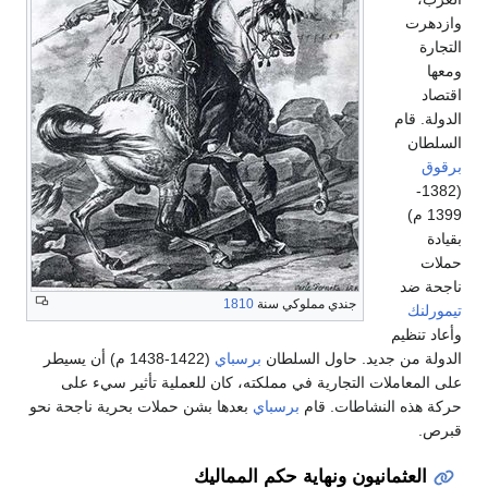
وازدهرت
التجارة
ومعها
اقتصاد
الدولة. قام
السلطان
برقوق
(1382-
1399 م)
بقيادة
حملات
ناجحة ضد
جندي مملوكي سنة
1810
تيمورلنك
وأعاد تنظيم
الدولة من جديد. حاول السلطان
برسباي
(1422-1438 م) أن يسيطر
على المعاملات التجارية في مملكته، كان للعملية تأثير سيء على
حركة هذه النشاطات. قام
برسباي
بعدها بشن حملات بحرية ناجحة نحو
قبرص.
العثمانيون ونهاية حكم المماليك