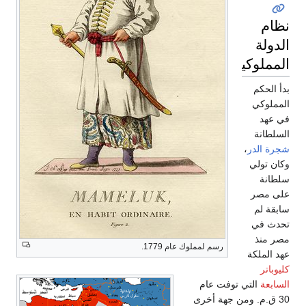
نظام
الدولة
المملوكية
بدأ الحكم
المملوكي
في عهد
السلطانة
شجرة الدر
،
وكان تولي
سلطانة
على مصر
سابقة لم
تحدث في
مصر منذ
رسم لمملوك عام 1779.
عهد الملكة
كليوباتر
السابعة
التي توفت عام
30 ق.م. ومن جهة أخرى