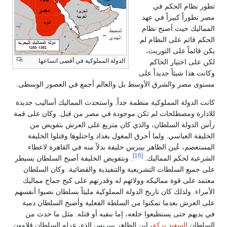
تطور نظام الحكم في
مصر تطوراً كبيراً في عهد
المماليك حيث أصبح نظام
الحكم قائم على النظام لم
يكن قائماً على التوريث،
الدولة المملوكية في أقصى اتساعها
لكن على اختيار الحاكم
وكانت هذا شيئاً جديداً على
مستوى مصر والشرق الأوسط بل والعالم أجمع في العصور الوسطى.
كانت الدولة المملوكية منظمة جداً. واستحدث المماليك أساليب جديدة
للادارة ومصطلحات لم تكن موجودة في مصر من قبل. وكان على قمة
رأس الدولة السلطان، والذي كان متربع على العرش بتفويض من
الخليفة العباسي. ولما أحرق المغول بغداد واحتلوها وقتلوا الخليفة
المستعصم، عُين الظاهر بيبرس خليفة بدلاً منه في القاهرة لاعطاء
[16]
الشرعية لحكم المماليك.
. وبتفويض الخليفة أصبح السلطان يسيطر
على جميع السلطات التشريعية والتنفيذية والقضائية. وكان السلطان
معتمد على قوة مماليكه وولائهم له وقدرتهم على كبح جماح مماليك
الأمراء. ولذلك كان تاريخ الدولة المملوكية مليئاً بسلطان نصبوا أنفسهم
على العرش بعدما تمكنوا من السلطة الفعلية وأصبح السلطان دمية
في يديهم حتى يستطيعوا خلعه، إما بنفيه أو قتله. مثل ما حدث من
السلطان
السعيد بركة
، ابن الظاهر بيبريس الذي عزله السلطان قلاوون