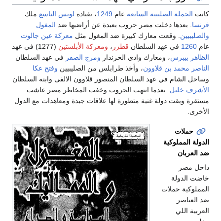
كانت
الحملة الصليبية السابعة
عام
1249
، بقيادة
لويس التاسع
ملك
فرنسا
. بعدها دخلت مصر حروب بعيدة عن أراضيها ضد
المغول
والصليبيين
. وقعت معارك كبيرة ضد المغول مثل
معركة عين جالوت
عام
1260
في عهد السلطان
قطزر
،
ومعركة الأبلستين
(1277) في عهد
الظاهر بيبرس
، ومعارك وادي الخزندار
ومرج الصفر
في عهد السلطان
الناصر محمد بن قلاوون
، وأخذ طرابلس من الصليبيين
وفتح عكا
وساحل الشام في عهد السلطان المنصور قلاوون الالفى وابنه السلطان
الأشرف خليل
. بعدما انتهت الحروب وخفت المخاطر مصر عاشت
مستقرة وبقت دولة غنية متطورة لها علاقات جيدة ومعاهدات مع الدول
الأخرى.
حملات
الدولة المملوكية
ضد العربان
داخل مصر
خاضت الدولة
المملوكية حملات
ضد العناصر
العربية اللي