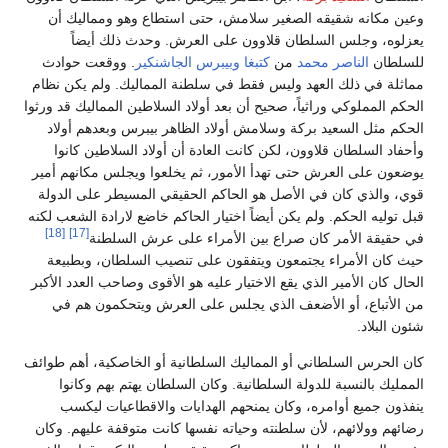
وعين مكانه شقيقه الصغير سلامش، حتى استطاع وهو ومماليك أن
يعزلوه، وجلس السلطان قلاوون على العرش. وحدث ذلك أيضاً
للسلطان
الناصر محمد
من
كتبغا
وبيبرس الجاشنكير
. ووقعت حوادث
مماثلة في ذلك العهد وليس فقط في سلطنة المماليك. ولم يكن نظام
الحكم المملوكي وراثياً، صحيح أن بعد أولاد السلاطين المماليك قد ورثوا
الحكم مثل السعيد بركة وسلامش أولاد الظاهر بيبرس وبعدهم أولاد
وأحفاد السلطان قلاوون، لكن كانت العادة أن أولاد السلاطين كانوا
يوضعون على العرش حتى تهدأ الأمور، ثم يخلعوا ويجلس مكانهم أمير
قوي، والذي كان في الأصل هو الحاكم الحقيقي المسيطر على الدولة
قبل توليه الحكم. ولم يكن أيضاً اختيار الحاكم خاضع لارادة الشعب لكنه
[18]
[17]
في حقيقة الأمر كان صراع بين الأمراء على عرش السلطنة
حيث كان الأمراء يجتمعون ويتفقون على تنصيب السلطان، وبطبيعة
الحال كان الأمير الذي يقع الاختيار عليه هو الأقوى وصاحب العدد الأكبر
من الأتباع، أو الأضعف الذي يجلس على العرش ويتحكمون هم في
شئون البلاد.
كان الحرس السلطاني أو المماليك السلطانية أو الخاصكية، أهم طوائف
الممليك بالنسبة للدولة السلطانية. وكان السلطان يهتم بهم وكانوا
ينفذون جميع أوامره، وكان يمنحهم الهدايات والاقطاعيات ليكسب
رضائهم وولائهم، لأن سلطنته وحياته نفسها كانت متوقفة عليهم. وكان