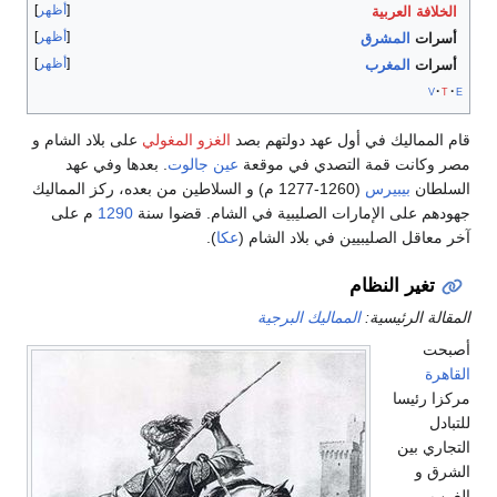
أظهر
الخلافة العربية
أظهر
أسرات
المشرق
أظهر
أسرات
المغرب
v
t
e
قام المماليك في أول عهد دولتهم بصد
الغزو المغولي
على بلاد الشام و
مصر وكانت قمة التصدي في موقعة
عين جالوت
. بعدها وفي عهد
السلطان
بيبيرس
(1260-1277 م) و السلاطين من بعده، ركز المماليك
جهودهم على الإمارات الصليبية في الشام. قضوا سنة
1290
م على
آخر معاقل الصليبيين في بلاد الشام (
عكا
).
تغير النظام
المقالة الرئيسية:
المماليك البرجية
أصبحت
القاهرة
مركزا رئيسا
للتبادل
التجاري بين
الشرق و
الغرب،