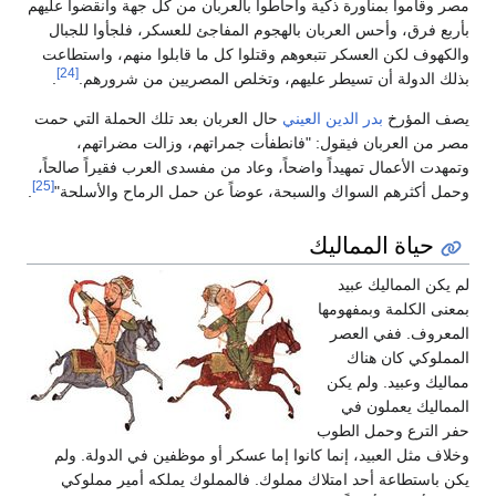
مصر وقاموا بمناورة ذكية وأحاطوا بالعربان من كل جهة وانقضوا عليهم
بأربع فرق، وأحس العربان بالهجوم المفاجئ للعسكر، فلجأوا للجبال
والكهوف لكن العسكر تتبعوهم وقتلوا كل ما قابلوا منهم، واستطاعت
[24]
بذلك الدولة أن تسيطر عليهم، وتخلص المصريين من شرورهم.
.
يصف المؤرخ
بدر الدين العيني
حال العربان بعد تلك الحملة التي حمت
مصر من العربان فيقول: "فانطفأت جمراتهم، وزالت مضراتهم،
وتمهدت الأعمال تمهيداً واضحاً، وعاد من مفسدى العرب فقيراً صالحاً،
[25]
وحمل أكثرهم السواك والسبحة، عوضاً عن حمل الرماح والأسلحة"
.
حياة المماليك
لم يكن المماليك عبيد
بمعنى الكلمة وبمفهومها
المعروف. ففي العصر
المملوكي كان هناك
مماليك وعبيد. ولم يكن
المماليك يعملون في
حفر الترع وحمل الطوب
وخلاف مثل العبيد، إنما كانوا إما عسكر أو موظفين في الدولة. ولم
يكن باستطاعة أحد امتلاك مملوك. فالمملوك يملكه أمير مملوكي