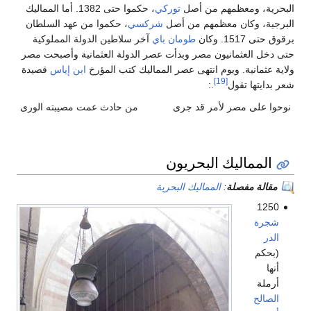
البحرية، ومعظمهم من أصل
توركي
، حكموا حتى 1382. أما المماليك
البرجية، وكان معظمهم من أصل
شركسي
، حكموا من عهد السلطان
برقوق حتى 1517. وكان
طومان باي
آخر سلاطين الدولة المملوكية
حتى دخل العثمانيون مصر وبدأت عصر الدولة العثمانية وأصبحت مصر
ولاية عثمانية. ويوم انتهى عصر المماليك كتب المؤرخ
ابن إياس
قصيدة
[19]
شعر بدايتها تقول
.:
نوحوا على مصر لأمر قد جرى
من حادث عمت مصيبته الورى
المماليك البحريون
مقالة مفصلة
:
المماليك البحرية
1250
شجرة
الدر
(بحكم
أنها
أرملة
الصالح