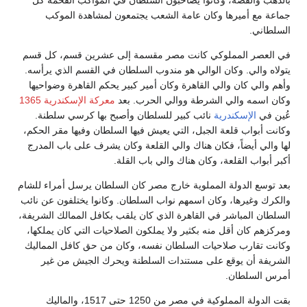
جماعة مع أميرها وكان عامة الشعب يجتمعون لمشاهدة الموكب
السلطاني.
في العصر المملوكي كانت مصر مقسمة إلى عشرين قسم، كل قسم
يتولاه والي. وكان الوالي هو مندوب السلطان في القسم الذي يرأسه.
وأهم والي كان والي القاهرة وكان أمير كبير يحكم القاهرة وضواحيها
وكان اسمه والي الشرطة ووالي الحرب. بعد
معركة الإسكندرية 1365
عُين في
الإسكندرية
نائب كبير للسلطان وأصبح بها كرسي سلطنة.
وكانت أبواب قلعة الجبل، التي يعيش فيها السلطان وفيها مقر الحكم،
لها والي أيضاً، فكان هناك والي القلعة وكان يشرف على باب المدرج
أكبر أبواب القلعة، وكان هناك والي باب القلة.
بعد توسع الدولة المملوية خارج مصر كان السلطان يرسل أمراء للشام
والكرك وغيرها، وكان اسمهم نواب السلطان. وكانوا يختلفون عن نائب
السلطان المباشر في القاهرة الذي كان يلقب بكافل الممالك الشريفة،
ومركزهم كان أقل منه بكثير ولا يملكون الصلاحيات التي كان يملكها،
وكانت تقارب صلاحيات السلطان نفسه، وكان من حق كافل المماليك
الشريفة أن يوقع على مستندات السلطنة ويحرك الجيش من غير
أمرس السلطان.
بقت الدولة المملوكية في مصر من 1250 حتى 1517، والماليك