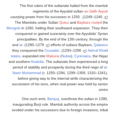
The first rulers of the sultanate hailed from the mamluk
regiments of the Ayyubid sultan
as-Salih Ayyub
(
ح
. 1240–1249
), usurping power from his successor in 1250.
The Mamluks under Sultan
Qutuz
and
Baybars
routed
the
Mongols
in 1260, halting their southward expansion. They then
conquered or gained suzerainty over the Ayyubids' Syrian
principalities. By the end of the 13th century, through the
Qalawun
efforts of sultans Baybars,
(
ح
. 1279–1290
) and
al-
Ashraf Khalil
(
ح
. 1290–1293
), they conquered the
Crusader
states
, expanded into
Makuria
(
Nubia
),
Cyrenaica
, the Hejaz
and southern
Anatolia
. The sultanate then experienced a long
period of stability and prosperity during the third reign of
al-
Nasir Muhammad
(r. 1293–1294, 1299–1309, 1310–1341),
before giving way to the internal strife characterizing the
succession of his sons, when real power was held by senior
emirs.
One such emir,
Barquq
, overthrew the sultan in 1390,
inaugurating Burji rule. Mamluk authority across the empire
eroded under his successors due to foreign invasions, tribal