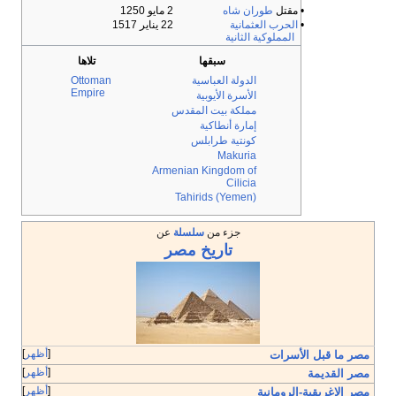
• مقتل
طوران شاه
2 مايو 1250
•
الحرب العثمانية
22 يناير 1517
المملوكية الثانية
سبقها
تلاها
الدولة العباسية
Ottoman
Empire
الأسرة الأيوبية
مملكة بيت المقدس
إمارة أنطاكية
كونتية طرابلس
Makuria
Armenian Kingdom of
Cilicia
Tahirids (Yemen)
جزء من
سلسلة
عن
تاريخ
مصر
أظهر
مصر ما قبل الأسرات
أظهر
مصر القديمة
أظهر
مصر الإغريقية-الرومانية