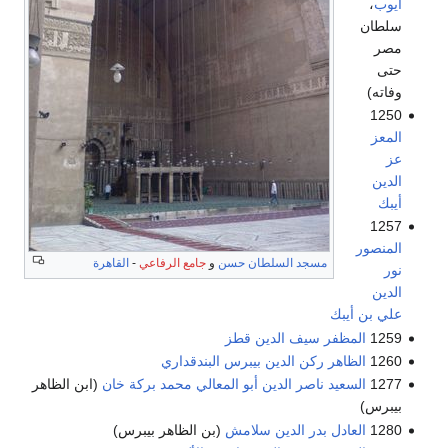
أيوب
،
سلطان
مصر
حتى
وفاته)
1250
المعز
عز
الدين
أيبك
1257
المنصور
مسجد السلطان حسن
و
جامع الرفاعي
-
القاهرة
نور
الدين
علي بن أيبك
1259
المظفر سيف الدين قطز
1260
الظاهر ركن الدين بيبرس البندقداري
1277
السعيد ناصر الدين أبو المعالي محمد بركة خان
(ابن الظاهر
بيبرس)
1280
العادل بدر الدين سلامش
(بن الظاهر بيبرس)