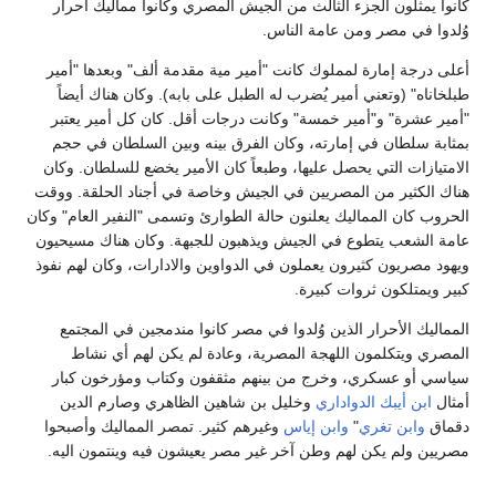
كانوا يمثلون الجزء الثالث من الجيش المصري وكانوا مماليك أحرار
وُلدوا في مصر ومن عامة الناس.
أعلى درجة إمارة لمملوك كانت "أمير مية مقدمة ألف" وبعدها "أمير
طبلخاناه" (وتعني أمير يُضرب له الطبل على بابه). وكان هناك أيضاً
"أمير عشرة" و"أمير خمسة" وكانت درجات أقل. كان كل أمير يعتبر
بمثابة سلطان في إمارته، وكان الفرق بينه وبين السلطان في حجم
الامتيازات التي يحصل عليها، وطبعاً كان الأمير يخضع للسلطان. وكان
هناك الكثير من المصريين في الجيش وخاصة في أجناد الحلقة. ووقت
الحروب كان المماليك يعلنون حالة الطوارئ وتسمى "النفير العام" وكان
عامة الشعب يتطوع في الجيش ويذهبون للجبهة. وكان هناك مسيحيون
ويهود مصريون كثيرون يعملون في الدواوين والادارات، وكان لهم نفوذ
كبير ويمتلكون ثروات كبيرة.
المماليك الأحرار الذين وُلدوا في مصر كانوا مندمجين في المجتمع
المصري ويتكلمون اللهجة المصرية، وعادة لم يكن لهم أي نشاط
سياسي أو عسكري، وخرج من بينهم مثقفون وكتاب ومؤرخون كبار
أمثال
ابن أيبك الدواداري
وخليل بن شاهين الظاهري وصارم الدين
دقماق
وابن تغري
"
وابن إياس
وغيرهم كثير. تمصر المماليك وأصبحوا
مصريين ولم يكن لهم وطن آخر غير مصر يعيشون فيه وينتمون اليه.