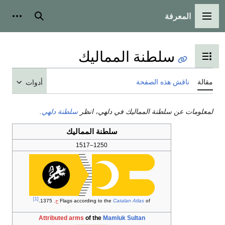
المعرفة
القائمة الرئيسية
بحث
أدوات
سلطنة المماليك
تبديل عرض جدول المحتويات
مقالة
ناقش هذه الصفحة
أدوات
لمعلومات عن سلطنة المماليك في دلهي، انظر
سلطنة دلهي
.
سلطنة المماليك
1250–1517
[1]
of
Catalan Atlas
Flags according to the
ح.
1375.
Attributed arms
of the
Mamluk Sultan