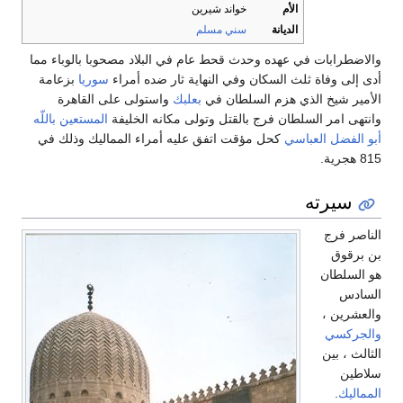
الأم
خواند شيرين
الديانة
سني مسلم
والاضطرابات في عهده وحدث قحط عام في البلاد مصحوبا بالوباء مما
أدى إلى وفاة ثلث السكان وفي النهاية ثار ضده أمراء
سوريا
بزعامة
الأمير شيخ الذي هزم السلطان في
بعلبك
واستولى على القاهرة
وانتهى امر السلطان فرج بالقتل وتولى مكانه الخليفة
المستعين باللّه
أبو الفضل العباسي
كحل مؤقت اتفق عليه أمراء المماليك وذلك في
815 هجرية.
سيرته
الناصر فرج
بن برقوق
هو السلطان
السادس
والعشرين ،
والجركسي
الثالث ، بين
سلاطين
المماليك
.