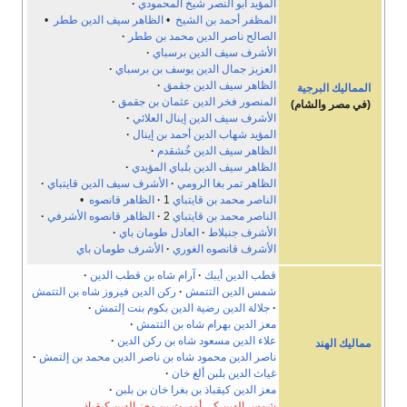
المؤيد أبو النصر شيخ المحمودي
المظفر أحمد بن الشيخ
•
الظاهر سيف الدين ططر
•
الصالح ناصر الدين محمد بن ططر
الأشرف سيف الدين برسباي
العزيز جمال الدين يوسف بن برسباي
الظاهر سيف الدين جقمق
المماليك البرجية
المنصور فخر الدين عثمان بن جقمق
(في مصر والشام)
الأشرف سيف الدين إينال العلائي
المؤيد شهاب الدين أحمد بن إينال
الظاهر سيف الدين خُشقدم
الظاهر سيف الدين بلباي المؤيدي
الظاهر تمر بغا الرومي
الأشرف سيف الدين قايتباي
الناصر محمد بن قايتباي
1
الظاهر قانصوه
•
الناصر محمد بن قايتباي
2
الظاهر قانصوه الأشرفي
الأشرف جنبلاط
العادل طومان باي
الأشرف قانصوه الغوري
الأشرف طومان باي
قطب الدين أيبك
آرام شاه بن قطب الدين
شمس الدين التتمش
ركن الدين فيروز شاه بن التتمش
جلالة الدين رضية الدين بكوم بنت إلتمش
معز الدين بهرام شاه بن التتمش
علاء الدين مسعود شاه بن ركن الدين
مماليك الهند
ناصر الدين محمود شاه بن ناصر الدين محمد بن إلتمش
غياث الدين بلبن ألغ خان
معز الدين كيقباذ بن بغرا خان بن بلبن
شمس الدين كي أومرث بن معز الدين كيقباذ