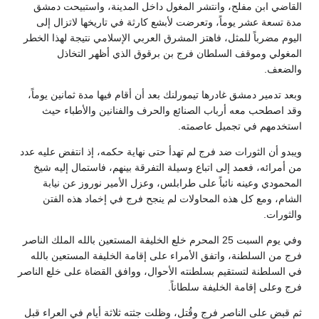
القاضي ابن مفلح، وانتشر المغول داخل المدينة، واستبيحت دمشق
مدة تسعة عشر يوماً، وتعرضت لأبشع كارثة في تاريخها لاتزال إلى
اليوم مضرباً للمثل، فاهتز المشرق العربي الإسلامي نتيجة لهذا الخطر
المغولي وموقف السلطان فرج بن برقوق الذي أظهر التخاذل
والضعف.
وبعد تدمير دمشق غادرها تيمورلنك بعد أن أقام فيها مدة ثمانين يوماً،
وقد اصطحب معه أرباب الصنائع والحرف والفنانين والأطباء حيث
استخدمهم في تجميل عاصمته.
ويبدو أن الثورات ضد فرج لم تهدأ حتى نهاية حكمه، إذ انتفض عليه عدد
من أمرائه، فعمد إلى اتباع وسيلة التفرقة بينهم، فاستمال إليه شيخ
المحمودي وعينه نائباً على طرابلس، وعزل الأمير نوروز عن نيابة
الشام، ومع كل هذه المحاولات لم ينجح فرج في إخماد هذه الفتن
والثورات.
وفي يوم السبت 25 المحرم خلع الخليفة المستعين بالله الملك الناصر
فرج من السلطنة، واتفق الأمراء على إقامة الخليفة المستعين بالله
في السلطنة لتستقيم بسلطنته الأحوال، ووافق القضاة على خلع الناصر
فرج وعلى إقامة الخليفة سلطاناً.
ثم قبض على الناصر فرج وقُتل، وظلت جثته ثلاثة أيام في العراء قبل