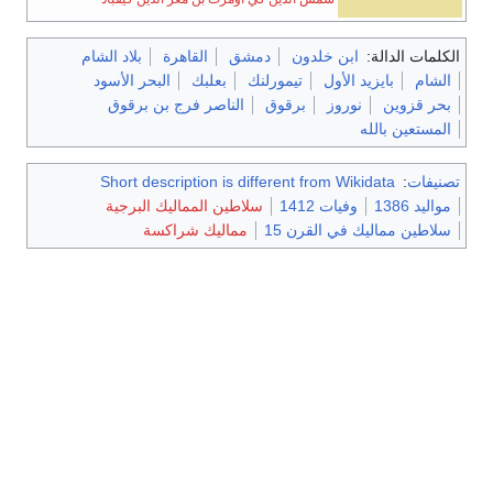
الكلمات الدالة:
ابن خلدون
دمشق
القاهرة
بلاد الشام
الشام
بايزيد الأول
تيمورلنك
بعلبك
البحر الأسود
بحر قزوين
نوروز
برقوق
الناصر فرج بن برقوق
المستعين بالله
تصنيفات
:
Short description is different from Wikidata
مواليد 1386
وفيات 1412
سلاطين المماليك البرجية
سلاطين مماليك في القرن 15
مماليك شراكسة