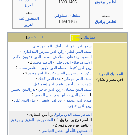
الظاهر برقوق
1399-1405
العزيز
تبعه
سبقه
سلطان مملوكي
المنصور عبد
الظاهر برقوق
1399-1405
العزيز
مماليك
.
e
t
v
أخف
شجر الدر
عز الدين أيبك
المنصور علي
سيف الدين قطز
ركن الدين بيبرس البندقداري
السعيد بركة قان
سلامش
سيف الدين قلاوون الألفي
الأشرف صلاح الدين خليل
الناصر محمد
1
زين الدين كتبغا
حسام الدين لاجين
الناصر محمد
2
ركن الدين بيبرس الجاشنكير
الناصر محمد
3
المماليك البحرية
سيف الدين أبو بكر
•
علاء الدين كجك
(في مصر والشام)
شهاب الدين أحمد
عماد الدين إسماعيل
سيف الدين شعبان
زين الدين حاجي
بدر الدين الحسن
1
صلاح الدين صالح
بدر الدين الحسن
2
صلاح الدين محمد
زين الدين شعبان
علاء الدين علي
زين الدين حاجي
الظاهر سيف الدين برقوق
بن أنس اليبغاوى
الناصر فرج بن برقوق
1 •
المنصور عبد العزيز بن برقوق
الناصر فرج بن برقوق
2
المستعين باللّه أبو الفضل العباسي
•