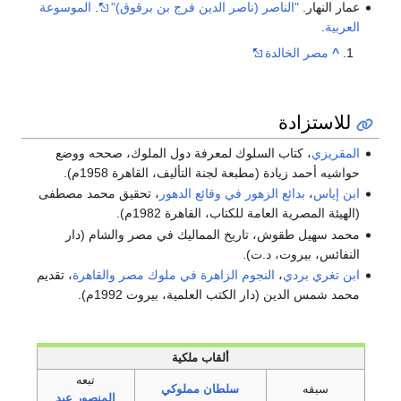
عمار النهار.
"الناصر (ناصر الدين فرج بن برقوق)"
.
الموسوعة
العربية
.
^
مصر الخالدة
للاستزادة
المقريزي
، كتاب السلوك لمعرفة دول الملوك، صححه ووضع
حواشيه أحمد زيادة (مطبعة لجنة التأليف، القاهرة 1958م).
ابن إياس
،
بدائع الزهور في وقائع الدهور
، تحقيق محمد مصطفى
(الهيئة المصرية العامة للكتاب، القاهرة 1982م).
محمد سهيل طقوش، تاريخ المماليك في مصر والشام (دار
النفائس، بيروت، د.ت).
ابن تغري بردي
،
النجوم الزاهرة في ملوك مصر والقاهرة
، تقديم
محمد شمس الدين (دار الكتب العلمية، بيروت 1992م).
ألقاب ملكية
تبعه
سبقه
سلطان مملوكي
المنصور عبد