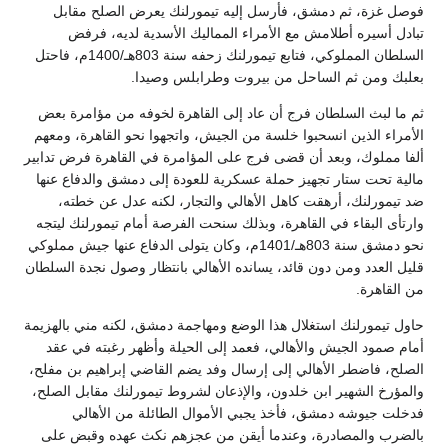
فوصل غزة، ثم دمشق، فأرسل إليه تيمورلنك يعرض الصلح مقابل
تبادل أسيره أطلامش مع الأمراء المماليك الأسدية لديه، فرفض
السلطان المملوكي، فتابع تيمورلنك زحفه سنة 803هـ/1400م، فاحتل
بعلبك ومن ثم الساحل من بيروت وطرابلس وصيدا.
ثم ما لبث السلطان فرج أن عاد إلى القاهرة لخوفه من مؤامرة بعض
الأمراء الذين انسحبوا خلسة من الجيش، واتجهوا نحو القاهرة، ومعهم
ألفا مملوك، وبعد أن قضى فرج على المؤامرة في القاهرة فرض تدابير
مالية تحت ستار تجهيز حملة عسكرية للعودة إلى دمشق والدفاع عنها
ضد تيمورلنك، أرهقت كاهل الأهالي والتجار، لكنه عدل عن خطته،
وارتأى البقاء في القاهرة، وبذلك سنحت الفرصة أمام تيمورلنك ليتجه
نحو دمشق سنة 803هـ/1401م، وكان يتولى الدفاع عنها جيش مملوكي
قليل العدد ومن دون قائد، يسانده الأهالي بانتظار وصول نجدة السلطان
من القاهرة.
حاول تيمورلنك استغلال هذا الوضع ومهاجمة دمشق، لكنه مني بالهزيمة
أمام صمود الجيش والأهالي، فعمد إلى الحيلة وأظهر رغبته في عقد
الصلح، فاضطر الأهالي إلى إرسال وفد يضم القاضي إبراهيم بن مفلح،
والمؤرخ الشهير ابن خلدون، والإذعان لشروط تيمورلنك مقابل الصلح،
فدخلت جيوشه دمشق، فأخذ يجبي الأموال الطائلة من الأهالي
بالضرب والمصادرة، وعندما أيقن من عجزهم نكث عهده وقبض على