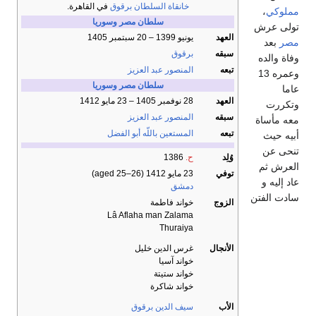
خانقاة السلطان برقوق
في القاهرة.
مملوكي
،
سلطان مصر وسوريا
تولى عرش
العهد
يونيو 1399 – 20 سبتمبر 1405
مصر
بعد
سبقه
برقوق
وفاة والده
تبعه
المنصور عبد العزيز
وعمره 13
سلطان مصر وسوريا
عاما
العهد
28 نوفمبر 1405 – 23 مايو 1412
وتكررت
سبقه
المنصور عبد العزيز
معه مأساة
تبعه
المستعين باللّه أبو الفضل
أبيه حيث
تنحى عن
وُلِد
ح.
1386
العرش ثم
توفي
23 مايو 1412
(aged 25–26)
عاد إليه و
دمشق
سادت الفتن
الزوج
خواند فاطمة
Lâ Aflaha man Zalama
Thuraiya
الأنجال
غرس الدين خليل
خواند آسيا
خواند ستيتة
خواند شاكرة
الأب
سيف الدين برقوق