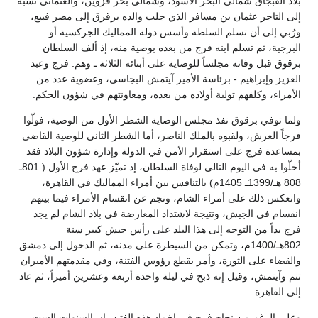
بلاد القبجاق شمالي البحر الأسود، وشمالي بحر قزوين، والعثماني نسبة
إلى التاجر عثمان بن مسافر الذي جلب والده برقرق إلى مصر فبيع،
ورُبي إلى أن تسلم السلطة وأسس دولة المماليك الجركسية أو
البرجية، ثم تسلم ابنه فرج من بعده بوصية منه، إذ ألف السلطان
برقوق قبل وفاته مجلساً للوصاية على أبنائه الثلاثة ـ وهم: فرج وعبد
العزيز وإبراهيم - برئاسة الأمير آيتمش البجاسي، وعضوية عدد من
الأمراء، وكلفهم تولية أولاده من بعده، ومعاونتهم في شؤون الحكم.
ولما توفي برقوق نفذ مجلس الوصاية الشطر الأول من الوصية، فولّوا
فرجاً العرش، ولقبوه بالملك الناصر، أما الشطر الثاني للوصية القاضي
بمساعدة فرج على استقرار الأمن في الدولة وإدارة شؤون البلاد فقد
أخلّوا به في اليوم التالي لوفاة السلطان، إذ تميّز عهد فرج الأول ( 801ـ
808 هـ/1399ـ 1405م) بالتنافس بين أمراء المماليك في القاهرة،
وانعكس ذلك على أمراء الشام، ونجم عن انقسام الأمراء فيما بينهم
انقسام في الجيش، ونتيجة لاشتداد المعارضة في بلاد الشام لم يجد
فرج بداً من التوجه إلى هذا البلد على رأس جيش كبير سنة
802هـ/1400م، وتمكن من السيطرة على مدنه، ثم الدخول إلى دمشق
والقضاء على الثورة، وأمر بقطع رؤوس الفتنة، وفي مقدمتهم الأميران
تنم وآيتمش، وقيل إنه ذبح في ليلة واحدة أربعة وعشرين أميراً، ثم عاد
إلى القاهرة.
وعلى الرغم من نجاح فرج في إخماد هذه الفتن، إن السنوات الست