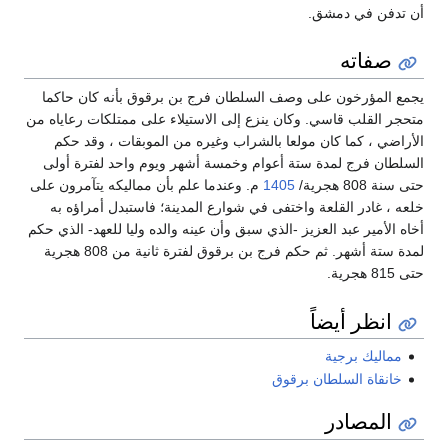
أن تدفن في دمشق.
صفاته
يجمع المؤرخون على وصف السلطان فرج بن برقوق بأنه كان حاكما
متحجر القلب قاسي. وكان ينزع إلى الاستيلاء على ممتلكات رعاياه من
الأراضي ، كما كان مولعا بالشراب وغيره من الموبقات ، وقد حكم
السلطان فرج لمدة ستة أعوام وخمسة أشهر ويوم واحد لفترة أولى
حتى سنة 808 هجرية/
1405
م. وعندما علم بأن مماليكه يتآمرون على
خلعه ، غادر القلعة واختفى في شوارع المدينة؛ فاستبدل أمراؤه به
أخاه الأمير عبد العزيز -الذي سبق وأن عينه والده وليا للعهد- الذي حكم
لمدة ستة أشهر. ثم حكم فرج بن برقوق لفترة ثانية من 808 هجرية
حتى 815 هجرية.
انظر أيضاً
مماليك برجية
خانقاة السلطان برقوق
المصادر