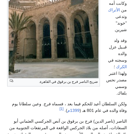
وكانت أمه
من
الأتراك
وتدعى
"خوند"
شيرين.
وقد ولد
قبـيل عزل
والده
وسجنه في
الكرك
؛
ولهذا اعتبر
مصدر نحس
ضريح الناصر فرج بن برقوق في القاهرة.
وسمي
بلفاك.
ولكن السلطان أعيد للحكم فيما بعد ، فسماه فرج. وعين سلطانا يوم
[1]
وفاة والده في عام 801 هـ (
1399م
).
الناصر (ناصر الدين) فرج بن برقوق بن آنص الجركسي العثماني أبو
السعادات، أصله من بلاد الجركس الواقعة في المرتفعات الجنوبية من