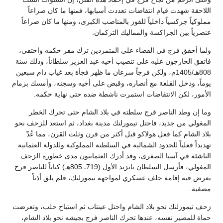
اللاحقة شهدت قيام انتفاضات تعددت أسبابها، فمنها ما كان صراعاً
مملوكياً جركسياً داخلياً للفوز بالمناصب الكبرى، ومنها ما كان صراعاً
عنصرياً بين الجراكسة والمماليك التركمان.
ولما أخفق فرج في القضاء على المتمردين ترك مقر حكمه واختفى،
فاتفق الخارجون عليه على تنصيب أخيه عبد العزيز سلطاناً، وذلك سنة
808هـ/1405م، ولكن فرجاً سرعان ما ظهر فجأة بعد غياب دام سبعين
يوماً، ودخل القلعة مع أنصاره، وقبض على أخيه وسجنه، وأمسك بزمام
الأمور، لكن الانتفاضات استمرت ناشطة ضده حتى نهاية حكمه.
وما إن وطد الناصر فرج سلطته في بلاد الشام حتى تحرك الخطر
المغولي من جديد، فاحتل تيمورلنك مدينة بغداد، ثم استعد للزحف نحو
بلاد الشام كما فعل هولاكو قبل أكثر من قرن وثلث القرن، مما عُدّ
تهديداً فعلياً للحدود الشمالية في السلطنة المملوكية وللدولة العثمانية
الناشئة في آسيا الصغرى، وقد أدرك العثمانيون مدى خطورة الزحف
المغولي، فأرسل السلطان بايزيد الأول (719ـ 805هـ) كتاباً للناصر فرج
يعرض فيه إقامة حلف عسكري لمواجهة تيمورلنك، فلم يلق أذناً
مصغية.
زحف تيمورلنك نحو بلاد الشام واحتل عينتاب ثم استباح حلب، وتعرضت
حماة للمصير نفسه، عندها تحرك الناصر فرج بجيشه نحو بلاد الشام،