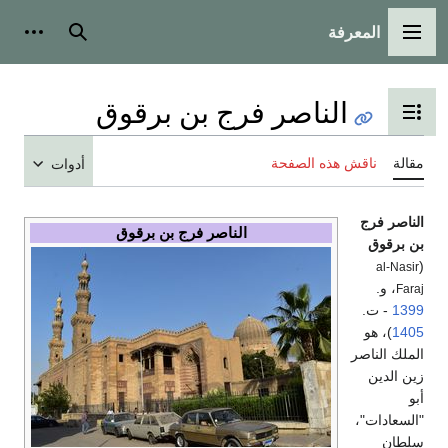
المعرفة
القائمة الرئيسية
بحث
أدوات
الناصر فرج بن برقوق
تبديل عرض جدول المحتويات
مقالة
ناقش هذه الصفحة
أدوات
الناصر فرج
الناصر فرج بن برقوق
بن برقوق
(
al-Nasir
، و.
Faraj
1399
- ت.
1405
)، هو
الملك الناصر
زين الدين
أبو
"السعادات"،
سلطان