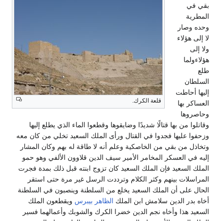
بقي في
المطرية
وحده وصار
لا إلى هؤلاء
ولا إلى
هؤلاءولما
طلع
السلطان
إليها أحاطت
قلعة الكرك.
العساكر بها
وحاصروها
وقاتلوا من بها قتالًا شديدًا وضايقوها وقطعوا الماء الذي يطلع إليها
وزحفوا عليها فجدوا في القتال ورأى الملك السعيد تخلي من كان معه
وتخاذل من بقي من الخاصكية وعلم أنه لا طاقة له بهم وكان المشار
إليه في العسكر المخامر الأمير سيف الدين قلاوون الألفي وهو حمو
الملك السعيد فإن الملك السعيد كان تزوج ابنته قبل ذلك بمدة فجرت
المراسلات بينهم وكثر الكلام وترددت الرسل غير مرة حتى استقر
الحال على أن الملك السعيد يخلع من السلطنة وينصبون في السلطنة
أخاه بدر الدين سلامش ابن الملك
الظاهر بيبرس
ويقطعون الملك
السعيد هذا وأخاه نجم الدين خضرا الكرك والشوبك وأعمالهما فسير