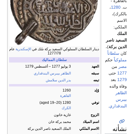
بالقاهرة -
ت.
1280
،
بالكرك)،
الاسم
الملكي:
الملك
السعيد ناصر
الدين بركة
)،
دينار السلطان المملوكي السعيد بركة سُك في
الإسكندرية
عام
كان
سلطاناً
1277/78
مملوكياً
حكم
سلطان المماليك
مصر
من
العهد
3 يوليو 1277 – أغسطس 1279
1277
حتى
سبقه
الظاهر بيبرس البندقداري
1279
بعد
تبعه
بدر الدين سلامش
وفاة والده
وُلِد
1260
الظاهر
القاهرة
بيبرس
توفي
1280 (aged 19–20)
البندقداري
.
الكرك
الزوج
غازية خاتون
اسم الميلاد
محمد بركة خان
نشأته
الاسم الملكي
الملك السعيد ناصر الدين بركة