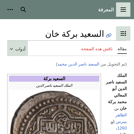
المعرفة
القائمة الرئيسية
بحث
أدوات
السعيد بركة خان
تبديل عرض جدول المحتويات
مقالة
ناقش هذه الصفحة
أدوات
(تم التحويل من
السعيد ناصر الدين محمد
)
الملك
السعيد بركة
السعيد ناصر
الملك السعيد ناصر الدين
الدين أبو
المعالي
محمد بركة
خان
بن
الظاهر
بيبرس
(و.
،
1260