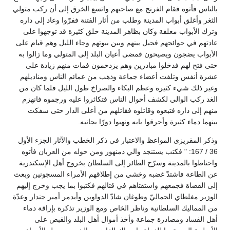
بالناس فأتوه فقام الفرنج مع صاحبهم واتسع الخرق إلى أن ركب متولي
الثغر وأغلق أبواب المدينة وطلب من أثار الفتنة ففرّوا وعاد إلى داره
وترك الأبواب مغلقة وكان بظاهر المدينة خلق كثيرة قد توجهوا على
عادتهم في حوائجهم فحيل بينهم وبين بيوتهم وجاء الليل وهم قيام على
الأبواب يضجون ويصيحون فمضى أعيان البلد إلى المتولي وما زالوا به
حتى فتح لهم فدخلوا مبادرين وهم يزدحمون فمات منهم زيادة على
عشرة أنفس وتلفت أعضاء جماعة وذهب من عمائم الناس ومناديلهم
وغير ذلك شيء كثيرة وعظم البكاء والصراخ طول الليل فلما كان من
الغد ركب الوالي لكشف أحوال الناس فتكاثروا عليه ورجموه فانهزم
منهم إلى داره فتبعوه وقاتلوه فقاتلهم من أعلى الدار حتى سفكت
بينهما دماء كثيرة وأحرقوا بابه ونهبوا دورًا بجانبه‏.‏
وذكر المقريزى المواعظ والاعتبار في ذكر الخطب والآثار الجزء الأول
36 / 167: " فكتب يستنجد والي دمنهور ومن حوله من العربان فأتوه
واحتاطوا بالمدينة وسرّح الطائر إلى السلطان بخروج أهل الإسكندرية
عن الطاعة فاشتدّ غضبه وخشي من إطلاقهم الأمراء المسجونين وبعث
إلى القضاة فجمعهم واستفتاهم في قتالهم فكتبوا بما يجب وخرج إليهم
الوزير مغلطاي الجماليّ وطوغان شادّ الدواوين وأيدمر أمير جندار وعدّة
من المماليك السلطانية وناظر الخاص ومع الوزير تذكرة بإراقة دماء
أهل الفساد ومصادرة جماعة وأخذ أموال أهل البلد والقبض على