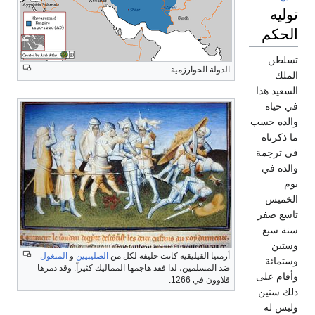
توليه
الحكم
تسلطن
الدولة الخوارزمية.
الملك
السعيد هذا
في حياة
والده حسب
ما ذكرناه
في ترجمة
والده في
يوم
الخميس
تاسع صفر
سنة سبع
وستين
أرمنيا القيليقية كانت حليفة لكل من
الصليبيين
و
المنغول
وستمائة.‏
ضد المسلمين، لذا فقد هاجمها المماليك كثيراً. وقد دمرها
وأقام على
قلاوون في 1266.
ذلك سنين
وليس له