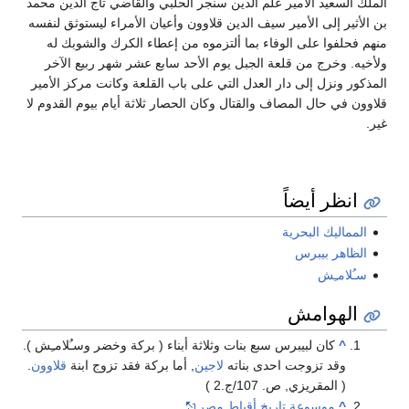
الملك السعيد الأمير علم الدين سنجر الحلبي والقاضي تاج الدين محمد
بن الأثير إلى الأمير سيف الدين قلاوون وأعيان الأمراء ليستوثق لنفسه
منهم فحلفوا على الوفاء بما ألتزموه من إعطاء الكرك والشوبك له
ولأخيه‏.‏ وخرج من قلعة الجبل يوم الأحد سابع عشر شهر ربيع الآخر
المذكور ونزل إلى دار العدل التي على باب القلعة وكانت مركز الأمير
قلاوون في حال المصاف والقتال وكان الحصار ثلاثة أيام بيوم القدوم لا
غير‏.‏
انظر أيضاً
المماليك البحرية
الظاهر بيبرس
سـُلامـِش
الهوامش
^
كان لبيبرس سبع بنات وثلاثة أبناء ( بركة وخضر وسـُلامـِش ).
وقد تزوجت احدى بناته
لاجين
, أما بركة فقد تزوج ابنة
قلاوون
.
( المقريزي, ص. 107/ج.2 )
^
موسوعة تاريخ أقباط مصر