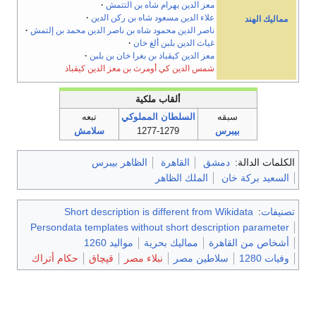
معز الدين بهرام شاه بن التتمش
علاء الدين مسعود شاه بن ركن الدين
مماليك الهند
ناصر الدين محمود شاه بن ناصر الدين محمد بن إلتمش
غياث الدين بلبن ألغ خان
معز الدين كيقباذ بن بغرا خان بن بلبن
شمس الدين كي أومرث بن معز الدين كيقباذ
ألقاب ملكية
سبقه
السلطان المملوكي
تبعه
بيبرس
1277-1279
سلامش
الكلمات الدالة:
دمشق
القاهرة
الظاهر بيبرس
السعيد بركة خان
الملك الظاهر
تصنيفات
:
Short description is different from Wikidata
Persondata templates without short description parameter
أشخاص من القاهرة
مماليك بحرية
مواليد 1260
وفيات 1280
سلاطين مصر
نبلاء مصر
قپچاق
حكام أتراك