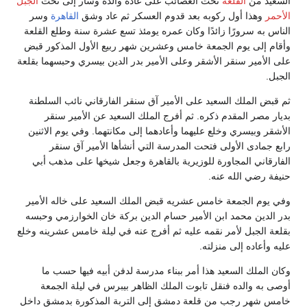
السعيد من
القلعة
تحت العصائب على عادة والده وسار إلى تحت
الجبل
الأحمر
وهذا أول ركوبه بعد قدوم العسكر ثم عاد وشق
القاهرة
وسر
الناس به سرورًا زائدًا وكان عمره يومئذ تسع عشرة سنة وطلع القلعة
وأقام إلى يوم الجمعة خامس وعشرين شهر ربيع الأول المذكور قبض
على الأمير سنقر الأشقر وعلى الأمير بدر الدين بيسري وحبسهما بقلعة
الجبل‏.‏
ثم قبض الملك السعيد على الأمير آق سنقر الفارقاني نائب السلطنة
بديار مصر المقدم ذكره‏.‏ ثم أفرج الملك السعيد عن الأمير سنقر
الأشقر وبيسري وخلع عليهما وأعادهما إلى مكانتهما‏.‏ وفي يوم الاثنين
رابع جمادى الأولى فتحت المدرسة التي أنشأها الأمير آق سنقر
الفارقاني المجاورة للوزيرية بالقاهرة وجعل شيخها على مذهب أبي
حنيفة رضي الله عنه‏.‏
وفي يوم الجمعة خامس عشريه قبض الملك السعيد على خاله الأمير
بدر الدين محمد ابن الأمير حسام الدين بركة خان الخوارزمي وحبسه
بقلعة الجبل لأمر نقمه عليه ثم أفرج عنه في ليلة خامس عشرينه وخلع
عليه وأعاده إلى منزلته‏.‏
وكان الملك السعيد هذا أمر ببناء مدرسة لدفن أبيه فيها حسب ما
أوصى به والده فنقل تابوت الملك الظاهر بيبرس في ليلة الجمعة
خامس شهر رجب من قلعة دمشق إلى التربة المذكورة بدمشق داخل