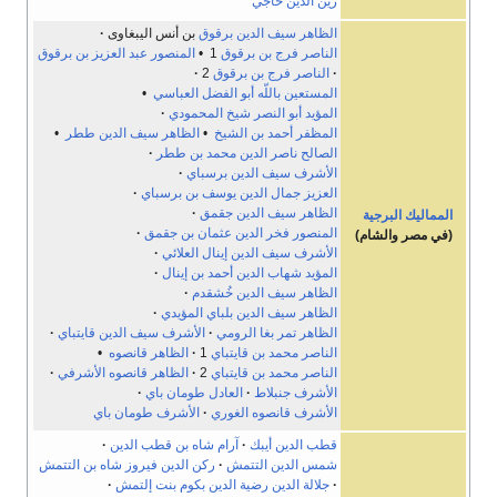
زين الدين حاجي
الظاهر سيف الدين برقوق
بن أنس اليبغاوى
الناصر فرج بن برقوق
1 •
المنصور عبد العزيز بن برقوق
الناصر فرج بن برقوق
2
المستعين باللّه أبو الفضل العباسي
•
المؤيد أبو النصر شيخ المحمودي
المظفر أحمد بن الشيخ
•
الظاهر سيف الدين ططر
•
الصالح ناصر الدين محمد بن ططر
الأشرف سيف الدين برسباي
العزيز جمال الدين يوسف بن برسباي
الظاهر سيف الدين جقمق
المماليك البرجية
المنصور فخر الدين عثمان بن جقمق
(في مصر والشام)
الأشرف سيف الدين إينال العلائي
المؤيد شهاب الدين أحمد بن إينال
الظاهر سيف الدين خُشقدم
الظاهر سيف الدين بلباي المؤيدي
الظاهر تمر بغا الرومي
الأشرف سيف الدين قايتباي
الناصر محمد بن قايتباي
1
الظاهر قانصوه
•
الناصر محمد بن قايتباي
2
الظاهر قانصوه الأشرفي
الأشرف جنبلاط
العادل طومان باي
الأشرف قانصوه الغوري
الأشرف طومان باي
قطب الدين أيبك
آرام شاه بن قطب الدين
شمس الدين التتمش
ركن الدين فيروز شاه بن التتمش
جلالة الدين رضية الدين بكوم بنت إلتمش