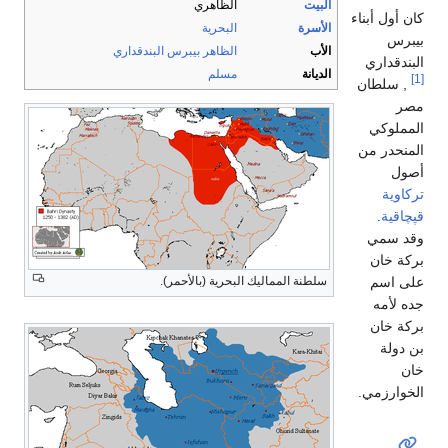
البيت
الظاهري
كان أول أبناء
الأسرة
البحرية
بيبرس
الأب
الظاهر بيبرس البندقداري
البندقداري
الديانة
مسلم
[1]
, سلطان
مصر
المملوكي
المنحدر من
أصول
تركاوية
قپچاقية
.
وقد سمي
بركة خان
على اسم
سلطنة المماليك البحرية (بالأحمر).
جده لأمه
بركة خان
بن دولة
خان
الخوارزمي‏.‏