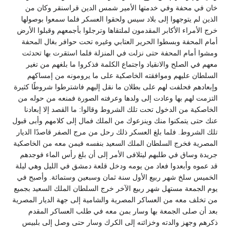
خان في محفة وفي خدمتها الأمير شمس الدين قراسنقر وكان من
الذين لم يتوجهوا إلى بلاد سيس ولحقوا العسكر فلما سمعوا بوصولها
خرج الأمراء الأكابر المقدمون لملتقاها وترجلوا بأجمعهم وقبلوا الأرض
أمام المحفة وبسطوا الحرير العتابي وغيره تحت حوافر بغال المحفة
ومشوا أمام المحفة حتى نزلت في المنزلة فلما استقرت بها تحدثت
معهم في الصلح والانقياد واجتماع الكلمة فذكروا ما بلغهم من تغير
السلطان عليهم وموافقته الخاصكية على ما يرومونه من إمساكهم
وإبعادهم فحلفت لهم على بطلان ما نقل إليهم فاشترطوا شروطًا كثيرة
التزمت لهم بها وعادت إلى ولدها وعرفته الصورة فمنعه من حوله من
الخاصكية من الدخول تحت تلك الشروط وقالوا‏:‏ ما القصد إلا إبعادنا
عنك حتى يتمكنوا منك وينزعوك من الملك فمال إلى كلامهم وأبى قبول
تلك الشروط‏.‏ فلما بلغ العسكر ذلك رحل من مرج الصفر قاصدًا الديار
المصرية فخرج السلطان الملك السعيد بنفسه فيمن معه من الخاصكية
جريدة وساق في طلبهم ليتلافى الأمر إلى أن بلغ رأس الماء فوجدهم
قد عموه وأبعدوا فعاد من يومه ودخل قلعة دمشق في الليل وهي ليلة
الخميس سلخ شهر ربيع الأول سنة ثمان وسبعين وستمائة‏.‏ وأصبح في
يوم الجمعة مستهل شهر ربيع الآخر خرج السلطان الملك السعيد بجميع
من تخلف معه من العساكر المصرية والشامية إلى جهة الديار المصرية
بعد أن صلى الجمعة بها وسار بمن معه في طلب العساكر المقدم
ذكرهم وجهز والدته وخزائنه إلى الكرك وسار حتى وصل إلى بلبيس