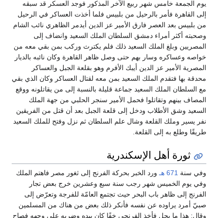
يوم الجمعة خامس شهر ربيع الآخر المذكور فوجد العسكر قد سبقه
إلى القاهرة فأمر بالرحيل من بلبيس فلما أخذت العساكر في الرحيل
من بلبيس بعد العصر فارق الأمير عز الدين أيدمر الظاهري نائب الشام
وصحبته أكثر أمراء دمشق السلطان الملك السعيد وانضاف إلى
المصريين وبلغ الملك السعيد ذلك فلم يكترث وركب بمن بقي معه من
خواصه وعساكره وسار بهم حتى وصل ظاهر القاهرة وكان نائبه بالديار
المصرية الأمير عز الدين أيبك الأفرم وهو بقلعة الجبل والعساكر
محدقة بها فتقدم الملك السعيد بمن معه لقتال العساكر وكان الذي بقي
مع السلطان الملك السعيد جماعة قليلة بالنسبة إلى من يقاتلونه ووقع
المصاف بينهم وتقاتلوا فحمل الأمير سنجر الحلبي من جهة الملك
السعيد وشق الأطلاب ودخل إلى قلعة الجبل بعد أن قتل من الفريقين
نفر يسير وملك القلعة وشال علم السلطان ثم نزل وفتح للملك السعيد
طريقًا وطلع به إلى القلعة‏.‏
ثورة أهل الإسكندرية
وفي سنة
671 هـ
ورد الخبر بحركة الفرنج إلى ثغور مصر فاهتم الملك
وفي يوم الخميس شهر رجب سنة سبع وعشرين خرج بعض تجار
الفرنج إلى ظاهر باب البحر حيث تجتمع العامّة للفرجة وتعرّض إلى
صبيّ أمرد يراوده عن نفسه فأنكر ذلك بعض من هناك من المسلمين
وقال‏:‏ هذا ما يحل فأخذ الفرنجي خفًا كان بيده وضربه على وجهه فصاح