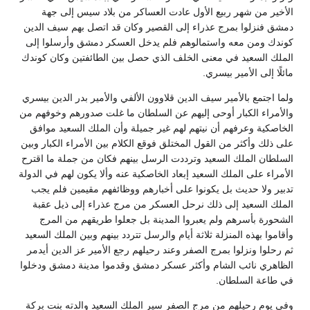
الأخير من شهر ربيع الأول عادت العساكر من بلاد سيس إلى جهة
دمشق فنزلوا بمرج عذراء إلى القصير وكان قد اتصل بهم سيف الدين
كوندك ومن معه واستمالوهم فلم يدخل العسكر دمشق وأرسلوا إلى
الملك السعيد في معنى الخلف الذي حصل بين الطائفتين وكان كوندك
مائلًا إلى الأمير بيسري‏.‏
ولما اجتمع بالأمير سيف الدين قلاوون الألفي والأمير بدر الدين بيسري
والأمراء الكبار أوحى إليهم عن السلطان ما غلت صدورهم وخوفهم من
الخاصكية وعرفهم أن نيتهم لهم غير جميلة وأن الملك السعيد موافق
على ذلك وأكثر من القول المختلق فوقع الكلام بين الأمراء الكبار وبين
السلطان الملك السعيد وترددت الرسل بينهم فكان من جملة ما اقترح
الأمراء على الملك السعيد إبعاد الخاصكية عنه وألا يكون لهم في الدولة
تدبير ولا حديث بل يكونوا على أخبارهم ووظائفهم مقيمين فلم يجب
الملك السعيد إلى ذلك نرحل العسكر من مرج عذراء إلى ذيل عقبة
الشحورة بأسرهم ولم يعبروا المدينة بل جعلوا طريقهم من المرج
وأقاموا بهذه المنزلة ثلاثة أيام والرسل تتردد بينهم وبين الملك السعيد
ثم رحلوا ونزلوا بمرج الصفر وعند رحيلهم رجع الأمير عز الدين أيدمر
الظاهري نائب الشام وأكثر عسكر دمشق وقدموا مدينة دمشق ودخلوا
في طاعة السلطان‏.‏
وفي يوم رحيلهم من مرج الصفر سير الملك السعيد والدته بنت بركة