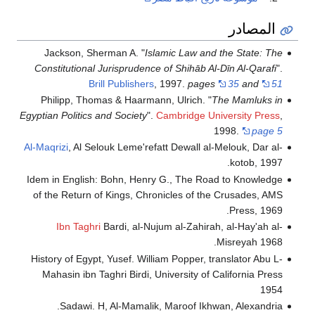
المصادر
Jackson, Sherman A. "
Islamic Law and the State: The
Constitutional Jurisprudence of Shihāb Al-Dīn Al-Qarafi
".
Brill Publishers
, 1997.
pages
35
and
51
Philipp, Thomas & Haarmann, Ulrich. "
The Mamluks in
Egyptian Politics and Society
".
Cambridge University Press
,
1998.
page 5
Al-Maqrizi
, Al Selouk Leme'refatt Dewall al-Melouk, Dar al-
kotob, 1997.
Idem in English: Bohn, Henry G., The Road to Knowledge
of the Return of Kings, Chronicles of the Crusades, AMS
Press, 1969.
Ibn Taghri
Bardi, al-Nujum al-Zahirah, al-Hay'ah al-
Misreyah 1968.
History of Egypt, Yusef. William Popper, translator Abu L-
Mahasin ibn Taghri Birdi, University of California Press
1954
Sadawi. H, Al-Mamalik, Maroof Ikhwan, Alexandria.