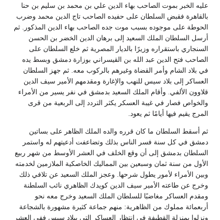
عليه الخبر بموت الصاحب بهاء الدين علي بن محمد بن سليم بن حنا
بالقاهرة فقبض السلطان على حفيده الصاحب تاج الدين محمد وضرب
الحوطة على موجوده بسبب موت جده الصاحب بهاء الدين المذكور‏.‏ ثم
أرسل السلطان الملك السعيد إلى برهان الدين الخضر بن الحسن
السنجاري باستقراره وزيرًا بالديار المصرية ثم خلع السلطان على
الصاحب فتح الدين عبد الله بن القيسراني بوزارة دمشق وبسط يده
في بلاد الشام وأمر القضاة وغيرهم بالركوب معه‏.‏ ثم جهز السلطان
العساكر إلى بلاد سيس للنهب والإغارة ومقدمهم الأمير سيف الدين
قلاوون الألفي‏.‏ وأقام الملك السعيد بدمشق في نفر يسير من الأمراء
والخواص فصار في غيبة العسكر يكثر التردد إلى الربعية من قرى
المرج يقيم فيها أيامًا ثم يعود‏.‏
ثم أسقط السلطان ما كان قرره والده الملك الظاهر على بساتين
دمشق في كل سنة فسر الناس بذلك وتضاعفت أدعيتهم له واستمر
السلطان بدمشق إلى أن وقع الخلف في العشر الأوسط من شهر ربيع
الأول من سنة ثمان وسبعين بين المماليك الخاصكية الملازمين لخدمته
وبين الأمراء لأمور يطول شرحها‏.‏ وعجز الملك السعيد عن تلافي ذلك
وخرج عن طاعته الأمير سيف الدين كويدك الظاهري نائب السلطنة
ومقدم العساكر مغاضبًا للسلطان الملك السعيد وخرج معه نحو
أربعمائة مملوك من الظاهرية‏:‏ منهم جماعة كثيرة مشهورة بالشجاعة
ونزلوا بمنزلة القطيفة في انتظار العساكر التي ببلاد سيس ففي العشر