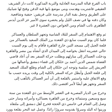
باب الفرج قبالة المدرسة العادلية والتربة المذكورة كانت دار الشريف
العقيقي فاشتريت وهدمت وبنى موضع بابها قبة الدفن وفتح لها شبابيك
على الطريق وجعل بقبة الدار مدرسة على فريقين‏:‏ حنفية وشافعية‏.‏
وكان دفنه بها في نصف الليل ولم يحضره سوى الأمير عز الدين أيدمر
الظاهري نائب الشام ومن الخواص دون العشرة لا غير‏.‏
ثم وقع الاهتمام إلى السفر للبلاد الشامية وتجهز السلطان والعساكر‏.‏
فلما كان يوم السبت سابع ذي القعدة برز الملك السعيد بالعساكر من
قلعة الجبل إلى مسجد التبن خارج القاهرة فأقام به إلى يوم السبت
حالي عشرينه انتقل بخواصه إلى الميدان الذي أنشأه بين مصر والقاهرة
ودخلت العساكر إلى منازلهم وبطلت حركة السفر بعد أن أعاد قاضي
القضاة شمس الدين أحمد بن خلكان إلى قضاء دمشق وأعمالها من
العريش إلى سلمية وتوجه ابن خلكان إلى الشام وطلع الملك السعيد
إلى قلعة الجبل وأبطل حركة السفر بالكلية إلى وقت يريده حسب ما
وقع الاتفاق عليه واستمر بالقلعة إلى أن أمر العساكر بالتأهب إلى
السفر وتجهز هو أيضًا لأمر اقتضى ذلك‏.‏
وخرج من الديار المصرية في العشر الأوسط من ذي القعدة من سنة
سبع وسبعين وستمائة وخرج من القاهرة بعساكره وأمرائه وسار حتى
وصل إلى الشام في خامس ذي الحجة فخرج أهل دمشق إلى ملتقاه
وزينوا له البلد وسروًا بقدومه سرورًا زائدًا‏.‏ وعمل عيد النحر بقلعة وورد