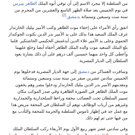
من السلطنة إلا مجرد الاسم إلى أن توفي أبوه الملك
الظاهر بيبرس
في يوم الخميس بعد صلاة الظهر التاسع والعشرين من المحرم من
[2]
سنة ست وسبعين وستمائة
بدمشق‏
.‏
اتفق رأي الأمراء على إخفاء موت الظاهر وكتب الأمير بيليك الخازندار
عرف الملك السعيد هذا بذلك على يد الأمير بدر الدين بكتوت الجوكندار
الحموي وعلى يد الأمير علاء الدين أيدغمش الحكيمي الجاشنكير‏.‏ فلما
بلغ الملك السعيد موت والده الملك الظاهر أخفاه أيضا وخلع عليهما
وأعطى كل واحد منهما خمسين ألف درهم على أن ذلك بشارة بعود
السلطان إلى الديار المصرية‏.‏
وسافرت العساكر من
دمشق
إلى جهة الديار المصرية فدخلوها يوم
الخميس سادس عشرين صفر من سنة ست وسبعين وستمائة
ومقدمهم الأمير بدر الدين بيليك الخازندار ودخلوا مصر وهم يخفون
موت الملك الظاهر في الصورة الظاهرة وفي صدر الموكب مكان
تسيير السلطان تحت العصائب محفة وراءها السلحدارية والجمدارية
وغيرهم من أرباب الوظائف توهم أن السلطان في المحفة مريض هذا
مع عمل جد في إظهار ناموس السلطنة والحرمة للمحفة والتأدب مع
من فيها حتى تم لهم ذلك‏.‏
وفي سادس عشر شهر ربيع الأول يوم الأربعاء ركب السلطان الملك