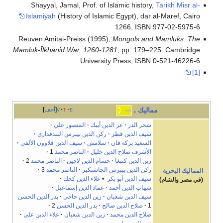
Shayyal, Jamal, Prof. of Islamic history,
Tarikh Misr al-
Islamiyah
(History of Islamic Egypt), dar al-Maref, Cairo
1266, ISBN 977-02-5975-6
Reuven Amitai-Preiss (1995),
Mongols and Mamluks: The
Mamluk-Īlkhānid War, 1260-1281
, pp. 179–225. Cambridge
University Press, ISBN 0-521-46226-6.
[1]
مماليك
.
e
t
v
أخف
شجر الدر
عز الدين أيبك
المنصور علي
سيف الدين قطز
ركن الدين بيبرس البندقداري
السعيد بركة قان
سلامش
سيف الدين قلاوون الألفي
الأشرف صلاح الدين خليل
الناصر محمد
1
زين الدين كتبغا
حسام الدين لاجين
الناصر محمد
2
ركن الدين بيبرس الجاشنكير
الناصر محمد
3
المماليك البحرية
سيف الدين أبو بكر
•
علاء الدين كجك
(في مصر والشام)
شهاب الدين أحمد
عماد الدين إسماعيل
سيف الدين شعبان
زين الدين حاجي
بدر الدين الحسن
1
صلاح الدين صالح
بدر الدين الحسن
2
صلاح الدين محمد
زين الدين شعبان
علاء الدين علي