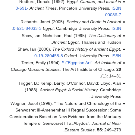
Redford, Donald (1992).
Egypt, Canaan, and Israel in
0-691-
Ancient Times
. Princeton University Press.
ISBN
.
00086-7
Richards, Janet (2005).
Society and Death in Ancient
.
0-521-84033-3
Egypt
. Cambridge University Press.
ISBN
Shaw, Ian; Nicholson, Paul (1995).
The Dictionary of
Ancient Egypt
. Thames and Hudson.
Shaw, Ian (2000).
The Oxford history of ancient Egypt
.
.
0-19-280458-8
Oxford University Press.
ISBN
Teeter, Emily (1994).
"Egyptian Art"
.
Art Institute of
Chicago Museum Studies
. The Art Institute of Chicago.
20
(1): 14–31.
Trigger, B.; Kemp, Barry; O'Connor, David; Lloyd, Alan
(1983).
Ancient Egypt: A Social History
. Cambridge
University Press.
Wegner, Josef (1996). "The Nature and Chronology of the
Senwosret III-Amenemhat III Regnal Succession: Some
Considerations Based on New Evidence from the Mortuary
Temple of Senwosret III at Abydos".
Journal of Near
Eastern Studies
.
55
: 249–279.