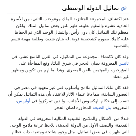
تماثيل الدولة الوسطى
عند اكتشاف المجموعة الجنائزية للملك مونتوحتب الثاني، من الأسرة
الحادية عشرة والمقيم بطيبة، ظهر للنور بعض تماثيل الملك. ولكن
معظم تلك التماثيل كان دون رأس، والتمثال الوحيد الذي تم الحفاظ
عليه كاملا، يصوره كشخصية قوية، له بنيان شديد، وطلعة مهيبة تتسم
بالقدسية.
وقد كان لاكتشاف مجموعة من التماثيل، في القرن التاسع عشر، في
تانيس
المعروفة بصان الحجر في شرق الدلتا، وقع المفاجأة على
المؤرخين، والمهتمين بالفن المصري. وهذا لما لهم من تكوين ومظهر
غير معتاد.
فقد كان لتلك التماثيل ملامح وأسلوب فني غير معهود في مصر في
العصور السابقة، مما دعا علماء الآثار للاعتقاد بأن هذه التماثيل يمكن أن
تنسب إلى حكام الهكسوس الأجانب، والذين تمركزوا في
أواريس
،
المعروفة
بتل الضبعة
المجاورة لصان الحجر.
فبدلا من الأشكال والملامح التقليدية المثالية المعروفة في الدولة
القديمة، والنصف الأول من الدولة الحديثة، نلاحظ غرابة ملامح الوجه،
التي ظهرت في بعض التماثيل، مثل وجوه شائخة ومتعبة، ذات عظام