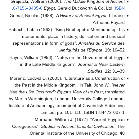
Grajetzki, Wolfram (2006).
The Middle Kingdom of Ancient
.
0-7156-3435-6
Egypt
. Gerald Duckworth & Co. Ltd.
ISBN
Grimal, Nicolas (1988).
A History of Ancient Egypt
. Librairie
Arthéme Fayard.
Habachi, Labib (1963). "King Nebhepetre Menthuhotep: his
monuments, place in history, deification and unusual
representations in form of gods".
Annales du Service des
Antiquités de l'Égypte
.
19
: 16–52.
Hayes, William (1953). "Notes on the Government of Egypt
in the Late Middle Kingdom".
Journal of Near Eastern
Studies
.
12
: 31–39.
Morenz, Ludwid D. (2003), "Literature as a Construction of
the Past in the Middle Kingdom", in Tait, John W., '
Never
Had the Like Occurred': Egypt's View of Its Past
, translated
by Martin Worthington, London: University College London,
Institute of Archaeology, an imprint of Cavendish Publishing
Limited, pp. 101–118, ISBN 1-84472-007-1
Murnane, William J. (1977). "Ancient Egyptian
Coregencies".
Studies in Ancient Oriental Civilization
. The
.
Oriental Institute of the University of Chicago.
40