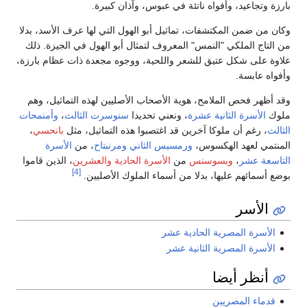
بارزة وتجاعيد، وأفواه ناتئة في عبوس، وآذان كبيرة.
وكان من ضمن المكتشفات، تماثيل أبو الهول التي لها عرف الأسد، بدلا
من التاج الملكي "النمس" المعروف لتمثال أبو الهول في الجيزة. ذلك
علاوة على شكل عتيق للشعر واللحية، ووجوه مجعدة ذات عظام بارزة،
وأفواه عابسة.
وقد أظهر فحص الملامح، هوية الأصحاب الأصليين لهذه التماثيل، وهم
ملوك
الأسرة الثانية عشرة
، ونعني تحديدا
سنوسرت الثالث
،
وأمنمحات
الثالث
، رغم أن ملوكا آخرين قد اغتصبوا هذه التماثيل، مثل
بانحسي
،
المنتمي لعهد الهكسوس،
ورمسيس الثاني
ومرنبتاح
، من
الأسرة
التاسعة عشر
،
وبسوسنس
من
الأسرة الحادية والعشرين
، الذين قاموا
[4]
بوضع أسمائهم عليها، بدلا من أسماء الملوك الأصليين.
الأسر
الأسرة المصرية الحادية عشر
الأسرة المصرية الثانية عشر
أنظر أيضا
قدماء المصريين