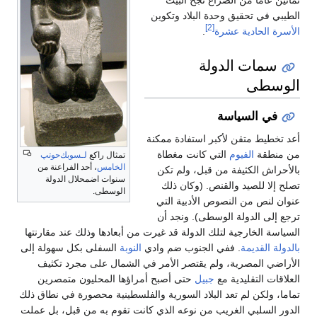
ثمانين عاماً من الصراع نجح البيت
الطيبي في تحقيق وحدة البلاد وتكوين
[2]
الأسرة الحادية عشرة
.
سمات الدولة
الوسطى
في السياسة
أعد تخطيط متقن لأكبر استفادة ممكنة
من منطقة
الفيوم
التي كانت مغطاة
تمثال راكع
لـسوبك‌حوتپ
الخامس
، أحد الفراعنة من
بالأحراش الكثيفة من قبل، ولم تكن
سنوات اضمحلال الدولة
تصلح إلا للصيد والقنص. (وكان ذلك
الوسطى.
عنوان لنص من النصوص الأدبية التي
ترجع إلى الدولة الوسطى). ونجد أن
السياسة الخارجية لتلك الدولة قد غيرت من أبعادها وذلك عند مقارنتها
بالدولة القديمة
. ففي الجنوب ضم وادي
النوبة
السفلى بكل سهولة إلى
الأراضي المصرية، ولم يقتصر الأمر في الشمال على مجرد تكثيف
العلاقات التقليدية مع
جبيل
حتى أصبح أمراؤها المحليون متمصرين
تماما، ولكن لم تعد البلاد السورية والفلسطينية محصورة في نطاق ذلك
الدور السلبي الغريب من نوعه الذي كانت تقوم به من قبل، بل عملت