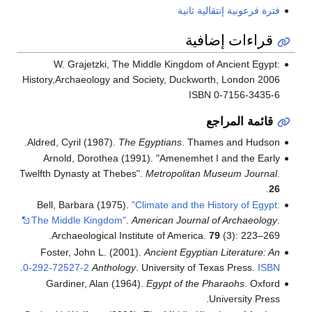
فترة فرعونية إنتقالية ثانية
قراءات إضافية
W. Grajetzki,
The Middle Kingdom of Ancient Egypt:
History,Archaeology and Society
, Duckworth, London 2006
ISBN 0-7156-3435-6
قائمة المراجع
Aldred, Cyril (1987).
The Egyptians
. Thames and Hudson.
Arnold, Dorothea (1991). "Amenemhet I and the Early
Twelfth Dynasty at Thebes".
Metropolitan Museum Journal
.
.
26
Bell, Barbara (1975).
"Climate and the History of Egypt:
The Middle Kingdom"
.
American Journal of Archaeology
.
Archaeological Institute of America.
79
(3): 223–269.
Foster, John L. (2001).
Ancient Egyptian Literature: An
.
0-292-72527-2
Anthology
. University of Texas Press.
ISBN
Gardiner, Alan (1964).
Egypt of the Pharaohs
. Oxford
University Press.