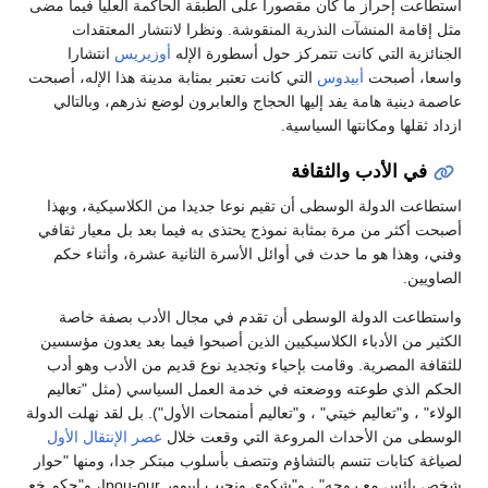
استطاعت إحراز ما كان مقصورا على الطبقة الحاكمة العليا فيما مضى
مثل إقامة المنشآت النذرية المنقوشة. ونظرا لانتشار المعتقدات
الجنائزية التي كانت تتمركز حول أسطورة الإله
أوزيريس
انتشارا
واسعا، أصبحت
أبيدوس
التي كانت تعتبر بمثابة مدينة هذا الإله، أصبحت
عاصمة دينية هامة يفد إليها الحجاج والعابرون لوضع نذرهم، وبالتالي
ازداد ثقلها ومكانتها السياسية.
في الأدب والثقافة
استطاعت الدولة الوسطى أن تقيم نوعا جديدا من الكلاسيكية، وبهذا
أصبحت أكثر من مرة بمثابة نموذج يحتذى به فيما بعد بل معيار ثقافي
وفني، وهذا هو ما حدث في أوائل الأسرة الثانية عشرة، وأثناء حكم
الصاويين.
واستطاعت الدولة الوسطى أن تقدم في مجال الأدب بصفة خاصة
الكثير من الأدباء الكلاسيكيين الذين أصبحوا فيما بعد يعدون مؤسسين
للثقافة المصرية. وقامت بإحياء وتجديد نوع قديم من الأدب وهو أدب
الحكم الذي طوعته ووضعته في خدمة العمل السياسي (مثل "تعاليم
الولاء" ، و"تعاليم خيتي" ، و"تعاليم أمنمحات الأول"). بل لقد نهلت الدولة
الوسطى من الأحداث المروعة التي وقعت خلال
عصر الإنتقال الأول
لصياغة كتابات تتسم بالتشاؤم وتتصف بأسلوب مبتكر جدا، ومنها "حوار
شخص يائس مع روحه" ، و"شكوى ونحيب إيبوور Ipou-our، و"حكم خع