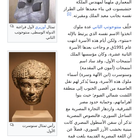
المعماري ملهماً لمهندس الملكة
حتشبسوت في بناء معبدها على الطراز
[1]
نفسه بجانب معبد الملك ومقبرته.
خلّف
منتوحوتپ الثاني
عدة ملوك
تمثال
أوزيري
لأول فراعنة
الدولة الوسطى، منتوحوتب
اتخذوا الاسم نفسه الذي يرتبط بالإله
الثاني.
«منتو»، ولكن أيام هذه الأسرة انتهت
عام 1991ق.م وجاءت بعدها الأسرة
الثانية عشرة، وكان مؤسسها الملك
أمنمحات الأول، وقد ساد اسم
أمنمحات (أمون في المقدمة)
وسنوسرت (ابن الآلهة وسرة) أسماء
ملوك هذه الأسرة، ومما يُذكر لهم نقل
العاصمة من أقصى الجنوب إلى منطقة
اللشت شمالي الفيوم؛ حيث بنوا
أهراماتهم، وحماية حدود مصر
الشرقية، وازدهار التجارة المصرية مع
الساحل السوري، فالنصوص المصرية
تذكر أن سفن الأسطول المصري كانت
رأس تمثال سنوسرت
مبنية بخشب الأرز السوري، فضلاً عن
الأول.
أن اللغة المصرية القديمة بلغت قمة