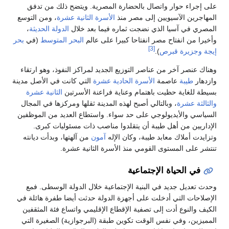
على إجراء حوار واتصال بالحضارة المصرية. ويتضح ذلك من تدفق
المهاجرين الآسيويين إلى مصر منذ
الأسرة الثانية عشرة
، ومن التوسع
المصري في آسيا الذي نضجت ثماره فيما بعد خلال
الدولة الحديثة
،
وأخيرا من انفتاح مصر انفتاحا كبيرا على عالم
البحر المتوسط
(في
بحر
[3]
إيجة
وجزيرة قبرص
).
وهناك عنصر آخر من عناصر التوزيع الجديد لمراكز النفوذ، وهو ارتقاء
وازدهار
طيبة
عاصمة
الأسرة الحادية عشرة
التي كانت في الأصل مدينة
بسيطة للغاية حظيت باهتمام وعناية فراعنة الأسرتين
الثانية عشرة
والثالثة عشرة
، وبالتالي أصبح لهذه المدينة ثقلها ومركزها في المجال
السياسي والأيديولوجي على حد سواء. واستطاع العديد من الموظفين
الإداريين من أهل طيبة أن يتقلدوا مناصب ذات مسئوليات كبرى.
وتزايدت أملاك معابد طيبة، وكان الإله
آمون
من آلهتها، وبدأت ديانته
تنتشر على المستوى القومي منذ الأسرة الثانية عشرة.
في الحياة الإجتماعية
وحدث تعديل جديد في البنية الإجتماعية خلال الدولة الوسطى. فمع
الإصلاحات التي أدخلت على أجهزة الدولة حدثت أيضا طفرة هائلة في
الكيف والنوع أدت إلى تصفية الإقطاع الإقليمي واتساع فئة المثقفين
المميزين، وفي نفس الوقت تكوين طبقة (البرجوازية) الصغيرة التي