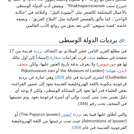
خبررع سنب Khakhaperreseneb" . ويفيض أدب الدولة الوسطى
بالأعمال المختلفة كالشعر مثل "أنشودة النيل"، والبلاغة في "حكاية
الواحي"، كما يتألق بالقصص الخيالية مثل "الملاح الغريق" ، وبصفة
خاصة "قصة سنوهي" التي تعد بحق من روائع الأدب العالمي.
برديات الدولة الوسطى
في مطلع القرن الثامن عشر الميلادي تم اكتشاف
بردية
قديمة من 17
صفحة في منطقة
منف
قرب أهرامات
سقارة
(استناداً إلى أول مالك
لها هو
جورجيوس
) ولا يعرف بدقة تاريخ العثور عليها، ولكن
متحف
لايدن
،
هولندا
(the Museum of Leiden أو Rijksmuseum van
Oudheden) اشترى البردية في عام
1828
وهي عبارة عن بردية
فرعونية مكتوبة باللغة الهيروغليفية القديمة تعود إلى عصور الفراعنة،
بعض العلماء قدر أنها تعود إلى المملكة الوسطى، ولكن لا يوجد أي
دليل يقيني يحدد متى كتبت، وإلى أي أسرة فرعونية تعود. وتم تصنيفها
في المتحف تحت رقم (344).
والتي أطلق عليها فيما بعد
بردية إيپو‌ور
(The Papyrus Ipuwer) أو
(Admonitions of Ipuwer) حيث تمت ترجمتها من اللغة الهيروغليفية
الفرعونية القديمة في عام
1908
.