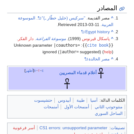
المصادر
^
مصر القديمة.
" سركيس (خليل خطّار ـ)"
.
الموسوعة
العربية
. Retrieved
2013-03-11
.
Egypt history
^
^
پاسكال ڤيرنوس
(1999).
موسوعة الفراعنة
.
دار الفكر
.
Unknown parameter
|coauthors=
:
}}
cite book
{{
ignored (
|author=
suggested) (
help
)
^
مصر الخالدة
e
t
v
أظهر
أعلام قدماء المصريين
الكلمات الدالة:
آسيا
طيبة
أبيدوس
حتشپسوت
منتوحوتپ الثاني
أمنمحات الأول
أمنمحات
الساحل السوري
تصنيفات
:
CS1 errors: unsupported parameter
أسر فرعونية