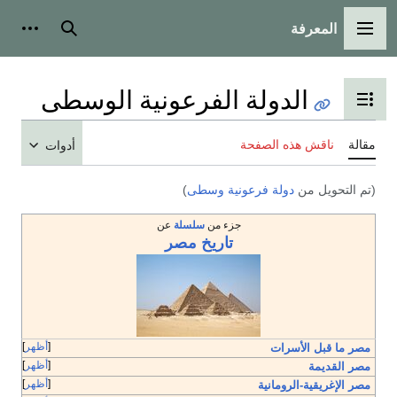
المعرفة
القائمة الرئيسية
بحث
أدوات
الدولة الفرعونية الوسطى
تبديل عرض جدول المحتويات
مقالة
ناقش هذه الصفحة
أدوات
(تم التحويل من
دولة فرعونية وسطى
)
جزء من
سلسلة
عن
تاريخ
مصر
أظهر
مصر ما قبل الأسرات
أظهر
مصر القديمة
أظهر
مصر الإغريقية-الرومانية