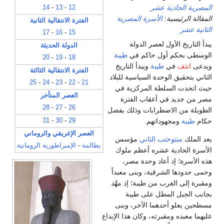
المصرية الحادية عشر
14
-
13
-
12
المقالة الرئيسية:
الأسرة المصرية
الفترة الانتقالية الثانية
الثانية عشر
17
-
16
-
15
يبدأ التاريخ الأول لعصر الدولة
الدولة الحديثة
الوسطى بحكم أول حاكم في
طيبة
20
-
19
-
18
ويدعى
انتف
في
طيبة
ويبدأ التاريخ
الفترة الانتقالية الثالثة
الثاني بتحقيق الوحدة السياسية للبلاد
25
-
24
-
23
-
22
-
21
حيث اتحدت السلطة المركزية في
العصر المتأخر
مصر من جديد في أعقاب الفترة
28
-
27
-
26
الطويلة من الاضطرابات وذلك بفضل
حكام
طيبة
ومجهوداتهم.
31
-
30
-
29
العصر الإغريقي والروماني
يعد الملك
منتوحتب الثاني
مؤسس
بطالمة
-
الإمبراطورية الرومانية
الأسرة الحادية عشره أعظم ملوك
هذه الأسرة؛ إذ أعاد وحدة مصر،
وحمى حدودها الشرقية، وبنى معبداً
ومقبرة إلى الغرب من طيبة؛ إذ مهَّد
بجانب الجبل المطل على طيبة
مسطحين يعلو أحدهما الآخر، وبنى
عليهما معبده ومقبرته، وكان هذا الإبداع