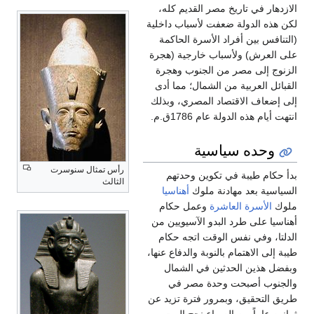
الازدهار في تاريخ مصر القديم كله،
لكن هذه الدولة ضعفت لأسباب داخلية
(التنافس بين أفراد الأسرة الحاكمة
على العرش) ولأسباب خارجية (هجرة
الزنوج إلى مصر من الجنوب وهجرة
القبائل العربية من الشمال؛ مما أدى
إلى إضعاف الاقتصاد المصري، وبذلك
انتهت أيام هذه الدولة عام 1786ق.م.
وحده سياسية
رأس تمثال سنوسرت
بدأ حكام طيبة في تكوين وحدتهم
الثالث
السياسية بعد مهادنة ملوك
أهناسيا
ملوك
الأسرة العاشرة
وعمل حكام
أهناسيا على طرد البدو الآسيويين من
الدلتا، وفي نفس الوقت اتجه حكام
طيبة إلى الاهتمام بالنوبة والدفاع عنها،
وبفضل هذين الحدثين في الشمال
والجنوب أصبحت وحدة مصر في
طريق التحقيق، وبمرور فترة تزيد عن