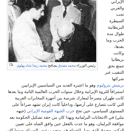
الإيراني
والعربي
تحت
السيطرة
البريطانية
طوال مدة
الحرب وما
بعدها،
وكانت
بريطانيا
تتمتع بحق
رئيس الوزراء
محمد مصدق
يصافح
محمد رضا شاه پهلوي
التنقيب عبر
شركتها
بريتيش بتروليوم
وهو ما اعتبره العديد من السياسيين الإيرانيين
استنزافاً للثروة الإيرانية وخلال سنوات الحرب العالمية الثانية وما بعدها
كانت طهران مسرحاً لمعارك شرسة بين أجهزة المخابرات الغربية
التي كانت تتصارع على أرضها، وداخلياً كانت إيران تشهد صراعاً على
المستوى السياسي، حين نجح
حزب الجبهة القومية الإيراني
(جبهه
ملي) في الانتخابات البرلمانية وبهذا كان من حقه تشكيل الحكومة بعد
موافقة البرلمان، وهو ما حدث بالفعل حين وافق الشاه على تعيين
الدكتور مصدق الذي يميل للصدام في منصب رئيس الوزراء، وبينما كان