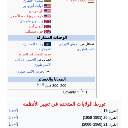
شعبان جعفري
Taghi Riahi
دوايت أيزنهاور
آلن دولس
كرمت روزڤلت، الأصغر
ونستون تشرشل
أنتوني أدن
جون سينكلير
الوحدات المشاركة
فصائل من
الجيش الإيراني
وكالة المخابرات
الامبراطوري
المركزية
خدمة المخابرات السرية
فصائل من
الجيش الإيراني
الامبراطوري
الحرس الامبراطوري
الضحايا والخسائر
[4]
[3]
200–300 قتيل
أ
ب
Covertly
^
تورط الولايات المتحدة في تغيير الأنظمة
أظهر
القرن 19
أظهر
القرن 20 (1901-1959)
أظهر
القرن 21 (1960–2000)