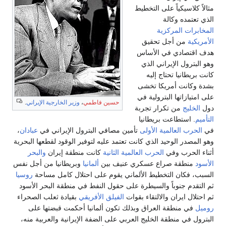
مثالاً كلاسيكياً على التخطيط
الذي تعتمده وكالة
المخابرات المركزية
الأمريكية
من أجل تحقيق
هدف اقتصادي في الأساس
وهو البترول الإيراني الذي
كانت بريطانيا تحتاج إليه
بشدة وكانت أمريكا تخشى
على امتيازاتها البترولية في
حسين فاطمي
،
وزير الخارجية الإيراني
.
دول
الخليج
من تكرار تجربة
التأميم
. استطاعت بريطانيا
في
الحرب العالمية الأولى
تأمين مصافي البترول الإيراني في
عبادان
،
وهو المصدر الوحيد الذي كانت تعتمد عليه لتوفير الوقود لقطعها البحرية
أثناء الحرب وفي
الحرب العالمية الثانية
كانت منطقة إيران
والبحر
الأسود
منطقة صراع عسكري عنيف بين
ألمانيا
وبريطانيا من أجل نفس
السبب، فكان التخطيط الألماني يقوم على احتلال كامل مساحة
روسيا
ثم التقدم جنوباً والسيطرة على حقول النفط في منطقة البحر الأسود
ثم احتلال ايران والالتقاء بقوات
الفيلق الأفريقي
بقيادة ثعلب الصحراء
روميل
في منطقة العراق وبذلك تكون ألمانيا أحكمت قبضتها على
البترول في منطقة الخليج العربي على الضفة الإيرانية والعربية منه،