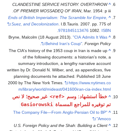
CLANDESTINE SERVICE HISTORY: OVERTHROW
^
OF PREMIER MOSSADEQ OF IRAN
, Mar. 1954: p iii.
Ends of British Imperialism: The Scramble for Empire,
^
Suez, and Decolonization
. I.B.Tauris. 2007. pp. 775 of
.
9781845113476
1082.
ISBN
Bryne, Malcolm (18 August 2013).
"CIA Admits It Was
^
.
Behind Iran's Coup"
.
Foreign Policy
The CIA's history of the 1953 coup in Iran is made up
^
of the following documents: a historian's note, a
summary introduction, a lengthy narrative account
written by Dr. Donald N. Wilber, and, as appendices, five
planning documents he attached. Published 18 June
2000 by The New York Times.
https://www.nytimes.co
m/library/world/mideast/041600iran-cia-index.html
<ref>
خطأ استشهاد: وسم
غير صحيح؛ لا نص
^
Gasiorowski
تم توفيره للمراجع المسماة
"The Company File—From Anglo-Persian Oil to BP
^
Amoco"
U.S. Foreign Policy and the Shah: Building a Client
^