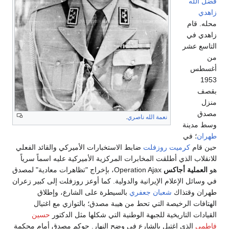
فضل الله
زاهدي
محله. قام
زاهدي في
التاسع عشر
من
أغسطس
1953
بقصف
منزل
مصدق
نعمة الله ناصري
.
وسط مدينة
طهران
؛ في
حين قام
كرميت روزفلت
ضابط الاستخبارات الأميركي والقائد الفعلي
للانقلاب الذي أطلقت المخابرات المركزية الأميركية عليه اسماً سرياً
هو
العملية أجاكس
Operation Ajax، بإخراج "تظاهرات معادية" لمصدق
في وسائل الإعلام الإيرانية والدولية. كما أوعز روزفلت إلى كبير زعران
طهران وقتذاك
شعبان جعفري
بالسيطرة على الشارع، وإطلاق
الهتافات الرخيصة التي تحط من هيبة مصدق؛ بالتوازي مع اغتيال
القيادات التاريخية للجبهة الوطنية التي شكلها مثل الدكتور
حسين
فاطمي
الذي اغتيل بالشارع في وضح النهار. حوكم مصدق أمام محكمة