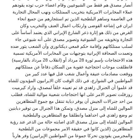
أنصار مصدق هم فقط من الشيوعيين وقام اعضاء حزب توده يقودهم
عملاء المخابرات الامريكية بتخريب الممتلكات ونهب المحال التجارية
في العاصمة وساهم البلطجية الذين تم استئجارهم من جميع انحاء
ايران في إشاعة الفوضى وارتكاب اعمال العنف والتخريب وكان
الغرض من ذلك هو إثارة ذعر الشارع الإيراني الذي يعتمد أساساً على
التجارة وتخويفه من الشيوعية وتصوير مصدق على أنه شيوعي جاء
لسلب ممتلكاتهم وإقامة حكم قمعي ديكتاتوري وأن الشعب يثور ضده
وتعمدت الصحافة الإيرانية بتوجيهات من المخابرات الأمريكية تسمية
هذه الاحتجاجات بإسم ثورة 28 مرداد أو (انقلاب 28 مرداد بالفارسية)
فانطلقت موجات احتجاجية عفوية من السكان دفاعاً عن ممتلكاتهم
ووقعت مصادمات عنيفة وأعمال شغب قتل فيها عدد كبير من
المواطنين في الشوارع، في ذلك الوقت كان الايرانيون المؤيدون للشاه
قد علموا أن الجنرال زاهدي قد تم تعيينه خلفاً لمصدق، واراد كيرميت
روزفلت تصوير الامر على انها احتجاجات شعبية موالية للشاه، فطلب
من احد جنرالات الجيش أن يوفر دبابة تنتقل مع جموع المتظاهرين
الموالين للشاه إلى منزل مصدق، وتمكن هذا الجنرال من توفير دبابتين
تم وضع زاهدي في احداهما وانطلقتا مع المتظاهرين والبلطجية
الموالين للشاه إلى منزل مصدق الذي اصابته حالة من الذعر عند رؤية
المتظاهرين (الذين كانوا في حقيقة الامر مجموعات من البلطجية
والمجرمين يقودون تحركا جموعا من المواطنين الإيرانيين) وفر هارباً