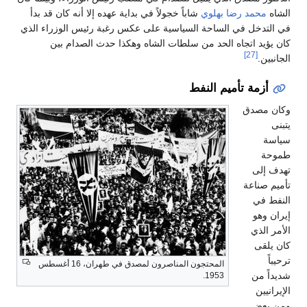
الشاه
محمد رضا بهلوي
شاباً خجولاً في بداية عهده إلا أنه كان قد بدأ
في التدخل في الساحة السياسية على عكس رغبة رئيس الوزراء الذي
كان يؤيد اتجاه الحد من سلطات الشاه وهكذا حدث الصدام بين
[27]
الجانبين.
أزمة تأميم النفط
وكان مصدق
يتبنى
سياسة
طموحة
تهدف إلى
تأميم صناعة
النفط في
إيران وهو
الأمر الذي
كان يلقى
ترحيباً
المحتجون المناصرون لمصدق في طهران، 16 أغسطس
شديداً من
1953.
الإيرانيين
ومن بعض