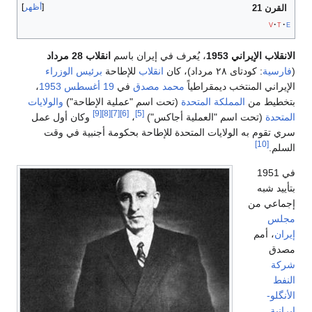
أظهر
القرن 21
v
t
e
الانقلاب الإيراني 1953
، يُعرف في إيران باسم
انقلاب 28 مرداد
(
فارسية
:
کودتای ۲۸ مرداد
)، كان
انقلاب
للإطاحة
برئيس الوزراء
الإيراني المنتخب ديمقراطياً
محمد مصدق
في
19 أغسطس
1953
،
بتخطيط من
المملكة المتحدة
(تحت اسم "عملية الإطاحة")
والولايات
[9]
[8]
[7]
[6]
[5]
المتحدة
(تحت اسم "العملية أجاكس")
،
وكان أول عمل
سري تقوم به الولايات المتحدة للإطاحة بحكومة أجنبية في وقت
[10]
السلم.
في 1951
بتأييد شبه
إجماعي من
مجلس
إيران
، أمم
مصدق
شركة
النفط
الأنگلو-
إيرانية