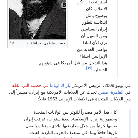
استراتيجية... لكن
الانقلاب كان
بوضوح يمثل
انتكاسة لتطور
إيران السياسي.
ومن السهل أن
نرى الآن لماذا
حسين فاطمي بعد اعتقاله.
يواصل العديد من
الإيرانيين استياء
هذا التدخل من قبل أمريكا في شؤونهم
[39]
الداخلية.
في يونيو 2009، الرئيس الأمريكي
باراك اوباما
في خطبته التي ألقاها
في
القاهرة
،
مصر
، تحدث عن العلاقات الأمريكية مع إيران، مشيراً إلى
دور الولايات المتحدة في الانقلاب الإيراني 1953 قائلاً:
كان هذا الأمر مصدراً للتوتر بين الولايات المتحدة
وجمهورية إيران الإسلامية. لعدة سنوات، عرفت إيران
نفسها جزئياً من خلال معارضتها لبلادي، وهناك بالفعل
تاريخاً حافلاً بيننا. في منتصف الحرب الباردة، لعبت