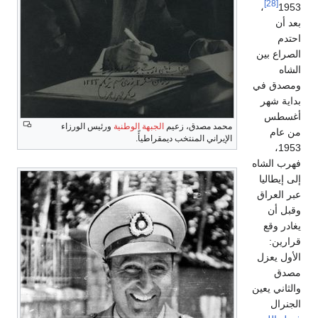
[28]
،
1953
بعد أن
احتدم
الصراع بين
الشاه
ومصدق في
بداية شهر
أغسطس
محمد مصدق، زعيم
الجبهة الوطنية
ورئيس الورزاء
من عام
الإيراني المنتخب ديمقراطيأً.
1953،
فهرب الشاه
إلى إيطاليا
عبر العراق
وقبل أن
يغادر وقع
قرارين:
الأول يعزل
مصدق
والثاني يعين
الجنرال