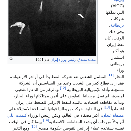
(AIOC)
التي تملكها
شركات
بريطانية
.
وفي ذلك
الوقت، كان
نفط إيران
هو أكبر
استثمار
محمد مصدق
،
رئيس وزراء إيران
عام 1951.
بريطاني
وراء
[11]
البحار.
التململ الشعبي ضد شركة النفط بدأ في أواخر الأربعينات،
فقد رأى قطاع كبير من الشعب وعدد من السياسيين أن الشركة
[12]
مستغِلة وأداة للإمبريالية البريطانية.
وبالرغم من الدعم الشعبي
لمصدق، لم تقبل بريطانيا التفاوض على أثمن ممتلكاتها وراء البحار،
وبدأت مقاطعة اقتصادية عالمية للنفط الإيراني للضغط على إيران
[13]
اقتصادياً.
في البداية، حركت بريطانيا قواتها المسلحة للاستيلاء على
مصفاة عبدان
، أكبر مصفاة في العالم، ولكن رئيس الوزراء
كلمنت أتلي
[14]
آثر بدلاً من ذلك أن يشدد المقاطعة الاقتصادية
بينما كان في الوقت
[15]
نفسه يستخدم عملاء إيرانيين لتقويض حكومة مصدق.
ومع التغير