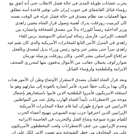
بحرب عصابات طويلة المدى في حالة فشل الانقلاب حتى أنه اتفق مع
رؤساء قبائل القاشقاي في جنوب إيران على توفير قاعدة آمنة تنطلق
منها العمليات ضد نظام مصدق في حالة فشل عزله في الوقت نفسه
كان كيرميت روزفلت يدرك أهمية وصول قرار الشاه بتعيين زاهدي
وزير الداخلية رئيساً للوزراء بدلاً من مصدق للصحافة وانتشاره بين
الشعب الإيراني، فأرسل رسالة لمراسلي الاسوشيتد برس للقاء
زاهدي في المنزل الآمن التابع للمخابرات الأمريكية والذي كان يقيم فيه
زاهدي سراً حتى ينتشر خبر وجود رئيس وزراء بديل لمصدق وبالفعل
تم إقناع المراسلين بنشر الخبر، وكان روزفلت وزميله نورمان
شوارزكوف يحملان حقائب من الأموال يدفعون منها لمحرري الصحف
الايرانية وللبلطجية ولرؤساء القبائل.
وبعد فرار الشاه اطمأن مصدق لاستقرار الأوضاع وظن أن الأمور هدات
وكان بهذا يرتكب خطأ عمره، فأمر أنصاره بالعودة إلى منازلهم وهو ما
استغله الامريكيون فأمروا البلطجية الذين قاموا باستئجارهم بإشعال
موجة من الاضطرابات تأييداً للشاه الهارب وقتل عدد من المواطنين
الايرانيين في شوارع طهران كما قام عملاء المخابرات الأمريكية
الإيرانيين الذين اخترقوا حزب توده الشيوعي بتهييج أعضاء الحزب
للقيام بثورة شيوعية وشاع القتل والتخريب في العاصمة الايرانية
وصدم الإيرانيون من عنف الاضطرابات ولعب المخططون الأمريكيون
على وتر المخاوف من خطر الشيوعية وتم تصوير الامر ككل على ان