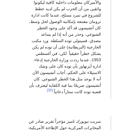
والأميركان معلومات داخلية كافية ليكونوا
واثقين من أن الحزب لم يكن لديه خطط
للشروع في تمرد مسلح، عندما كانت ادارة
ترومان مقتنعة بإمكانية الوصول لحل وسط،
كان أتشيسون قد أكد على وجود الخطر
الشيوعي، وحذر من أنه إذا لم يساعد
مصدق، فسيتولى توده السلطة. ورد مكتب
الخارجية (البريطانية) على أن توده لم يكن
يشكل خطراً حقيقياً. لكن، في أغسطس
1953، عندما رددت وزارة الخارجية إدعاء
ادارة أيزنهاور بأن توده كان على وشك
الاستيلاء على الحكم، أجاب أتشيسون الآن
أنه لا يوجد مثل هذا الخطر الشيوعي. كان
أتشيسون صريحًا بما فيه الكفاية ليعترف بأن
[30]
قضية توده كانت ستاراً دخانياً.
سربت
نيويورك تاميز
مؤخراً تقرير صادر عن
المخابرات المركزية حول الإطاحة الأمريكية-