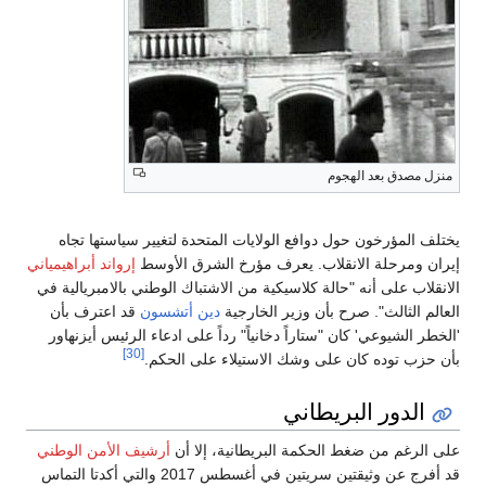
منزل مصدق بعد الهجوم
يختلف المؤرخون حول دوافع الولايات المتحدة لتغيير سياستها تجاه
إيران ومرحلة الانقلاب. يعرف مؤرخ الشرق الأوسط
إرواند أبراهيمياني
الانقلاب على أنه "حالة كلاسيكية من الاشتباك الوطني بالامبريالية في
العالم الثالث". صرح بأن وزير الخارجية
دين أتشسون
قد اعترف بأن
'الخطر الشيوعي' كان "ستاراً دخانياً" رداً على ادعاء الرئيس أيزنهاور
[30]
بأن حزب توده كان على وشك الاستيلاء على الحكم.
الدور البريطاني
على الرغم من ضغط الحكمة البريطانية، إلا أن
أرشيف الأمن الوطني
قد أفرج عن وثيقتين سريتين في أغسطس 2017 والتي أكدتا التماس