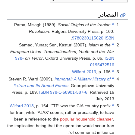
المصادر
Parsa, Misagh (1989).
Social Origins of the Iranian
^
Revolution
. Rutgers University Press. p. 160.
.
9780230115620
ISBN
Samad, Yunas; Sen, Kasturi (2007).
Islam in the
^
European Union: Transnationalism, Youth and the War
978-
on Terror
. Oxford University Press. p. 86.
ISBN
.
0195472516
Wilford 2013
, p. 166.
^
Steven R. Ward (2009).
Immortal: A Military History of
^
Iran and Its Armed Forces
. Georgetown University
Press. p. 189.
ISBN
978-1-58901-587-6
. Retrieved
16
.
July
2013
Wilford 2013
, p. 164. "'TP' was the CIA country prefix
^
for Iran, while 'AJAX' seems, rather prosaically, to have
been a reference to the
popular household cleanser
,
the implication being that the operation would scour Iran
of communist influence".