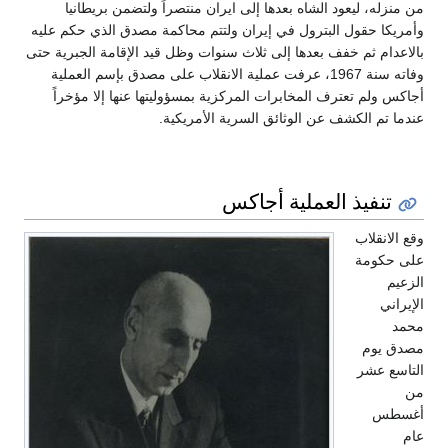
من منزله، ليعود الشاه بعدها إلى ايران منتصراً ولتضمن بريطانيا
وأمريكا حقول البترول في إيران ولتتم محاكمة مصدق الذي حكم عليه
بالاعدام ثم خفف بعدها إلى ثلاث سنوات وظل قيد الإقامة الجبرية حتى
وفاته سنة 1967، عرفت عملية الانقلاب على مصدق بإسم العملية
أجاكس ولم تعترف المخابرات المركزية بمسؤوليتها عنها إلا مؤخراً
عندما تم الكشف عن الوثائق السرية الأمريكية.
تنفيذ العملية أجاكس
وقع الانقلاب
على حكومة
الزعيم
الإيراني
محمد
مصدق يوم
التاسع عشر
من
أغسطس
عام