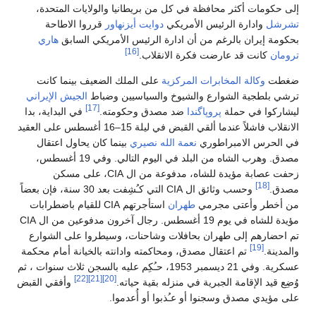
إلى حكومات أكثر محافظة في كل من بريطانيا والولايات المتحدة،
تشرشل
وادارة الرئيس الأمريكي
دوايت أيزنهاور
قرروا الاطاحة
بحكومة إيران بالرغم من أن ادارة الرئيس الأمريكي السابق
هاري
[16]
ترومان
كانت قد عارضت فكرة الانقلاب.
ضغطت
وكالة المخابرات المركزية
على الملك الضعيف بينما كانت
ترشي بلطجية الشوارع والشيوخ والسياسيين وضباط
الجيش الإيراني
[17]
ليشاركوا في حملة
پروپاگندا
ضد مصدق وحكومته.
في البداية، بدا
الانقلاب فاشلاً عندما ألقي القبض في ليلة 15–16 أغسطس على العقيد
في الحرس الامبراطوري
نعمة الله نصيري
بينما كان يحاول اعتقال
مصدق. وهرب الشاه من البلد في اليوم التالي. وفي 19 أغسطس،
زحفت عصابة مؤيدة للشاه، مدفوعة من ال CIA، على مسكن
[18]
مصدق.
وحسب وثائق ال CIA التي كـُشِفت بعد 30 سنة، فإن بعضاً
من أخطر وأعتى مجرمي
طهران
استأجرتهم CIA للقيام باضطرابات
مؤيدة للشاه في يوم 19 أغسطس. رجال آخرون مدفوعين من ال CIA
تم احضارهم إلى طهران بحافلات وشاحنات، وسيطروا على الشوارع
[19]
والمدينة.
تم اعتقال مصدق، ومحاكمته وادانته بالخيانة أمام محكمة
عسكرية. وفي 21 ديسمبر 1953، حـُكِم عليه بالسجن ثلاث سنوات ، ثم
[22]
[21]
[20]
وُضِع قيد الإقامة الجبرية في منزله بقية حياته.
وأفقي القبض
على مؤيدي مصدق وسجنوا أو عـُذبوا أو أُعدموا.