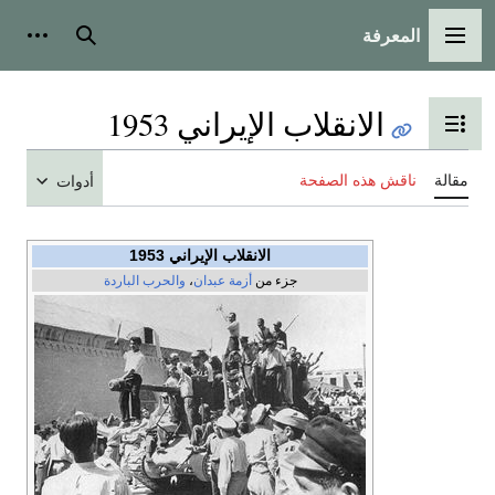
المعرفة
القائمة الرئيسية
بحث
أدوات
الانقلاب الإيراني 1953
تبديل عرض جدول المحتويات
مقالة
ناقش هذه الصفحة
أدوات
الانقلاب الإيراني 1953
جزء من
أزمة عبدان
،
والحرب الباردة