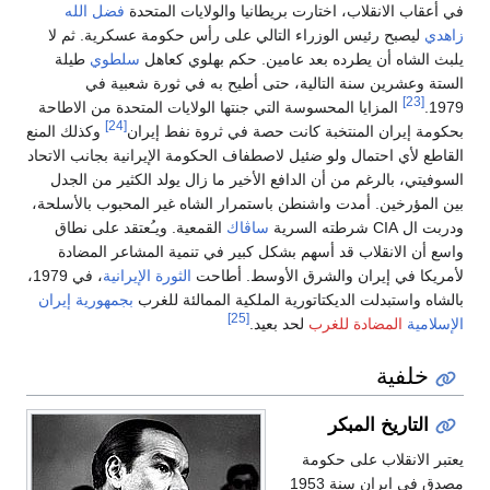
في أعقاب الانقلاب، اختارت بريطانيا والولايات المتحدة
فضل الله
زاهدي
ليصبح رئيس الوزراء التالي على رأس حكومة عسكرية. ثم لا
يلبث الشاه أن يطرده بعد عامين. حكم بهلوي كعاهل
سلطوي
طيلة
الستة وعشرين سنة التالية، حتى أطيح به في ثورة شعبية في
[23]
1979.
المزايا المحسوسة التي جنتها الولايات المتحدة من الاطاحة
[24]
بحكومة إيران المنتخبة كانت حصة في ثروة نفط إيران
وكذلك المنع
القاطع لأي احتمال ولو ضئيل لاصطفاف الحكومة الإيرانية بجانب الاتحاد
السوفيتي، بالرغم من أن الدافع الأخير ما زال يولد الكثير من الجدل
بين المؤرخين. أمدت واشنطن باستمرار الشاه غير المحبوب بالأسلحة،
ودربت ال CIA شرطته السرية
ساڤاك
القمعية. ويـُعتقد على نطاق
واسع أن الانقلاب قد أسهم بشكل كبير في تنمية المشاعر المضادة
لأمريكا في إيران والشرق الأوسط. أطاحت
الثورة الإيرانية
، في 1979،
بالشاه واستبدلت الديكتاتورية الملكية الممالئة للغرب
بجمهورية إيران
[25]
الإسلامية
المضادة للغرب
لحد بعيد.
خلفية
التاريخ المبكر
يعتبر الانقلاب على حكومة
مصدق في إيران سنة 1953