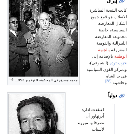
إيران
كانت النتيجة المباشرة
للانقلاب هو قمع جميع
أشكال المعارضة
السياسية، خاصة
مجموعة المعارضة
الليبرالية والقومية
المعروفة
بالجبهة
الوطنية
بالإضافة إلى
حزب توده
(الشيوعي)،
وتمركز القوى السياسية
في يد الشاه
محمد مصدق في المحكمة، 8 نوفمبر 1953.
[38]
وحاشيته.
دولياً
اعتقدت ادارة
أيزنهاور أن
تصرفاتها مبررة
لأسباب