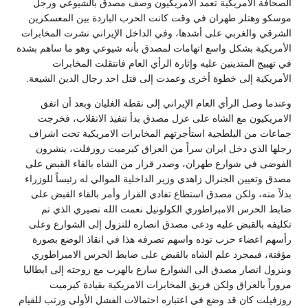
الصحافة الأمريكية تعمد الأمريكيون وصف مصدق بالشيوعي ورجل
موسكو وهتلر طهران في وقت كانت الحرب الباردة بين المعسكرين
الشرقي والغربي على أشدها، وفي الداخل الإيراني نشرت المخابرات
الأمريكية بشكل واسع اتهامات لمصدق بأنه شيوعي وهو ما ساهم بشدة
في تهييج المتدينين عليه وإثارة الرأي العام فانتقلت المخابرات
الأمريكية إلى خطوة أخرى وعمدت إلى قتل احد رجال الدين الشيعة.
وعندما وصل الرأي العام الإيراني إلى نقطة الغليان وبعد أن اتفق
الامريكيون مع الشاه على عزل مصدق بدأ تنفيذ الانقلاب، فخرجت
جماعات من البلطجية استأجرتهم المخابرات الامريكية تحت اشراف
رجلها الذي دخل ايران سراً من العراق كيرميت روزفلت، ينشرون
الفوضى في شوارع طهران، وصدر قرار من الشاه بالقاء القبض على
مصدق وتعيين الجنرال زاهدي وزير الداخلية الموالي له رئيساً للوزراء
بدلاً منه، ولكن مصدق استطاع تفادي القرار وأمر بالقاء القبض على
ضابط الحرس الامبراطوري الكولونيل نعمت الله نصيري الذي تم
تكليفه بالقبض عليه ودعى مصدق انصاره للنزول إلى الشوارع وعلى
رأسهم اعضاء حزب توده واسهم تصرفه هذا في انقاذ الوضع بصورة
مؤقتة، فبمجرد علم الشاه بالقبض على ضابط الحرس الامبراطوري
وبنزول انصار مصدق الى الشوارع سارع بالهرب مع زوجته إلى ايطاليا
مروراً بالعراق ولكن فريق المخابرات الامريكية بقيادة كيرميت
روزفيلت كان قد وضع في اعتباره احتمالات الفشل الأولى ورتب للقيام