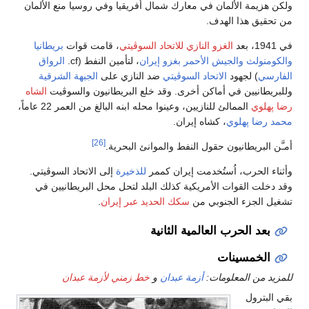
ولكن هزيمة الألمان في معارك شمال أفريقيا وفي روسيا منع الألمان
من تحقيق هذا الهدف.
في 1941، بعد
الغزو النازي للاتحاد السوڤيتي
، قامت قوات
بريطانيا
والكومنولث
والجيش الأحمر
بغزو إيران
، لتأمين النفط (cf.
الرواق
الفارسي
) لجهود
الاتحاد السوڤيتي
ضد النازي على
الجبهة الشرقية
وللبريطانيين في أماكن أخرى. وقد خلع البريطانيون والسوڤيت
الشاه
رضا پهلوي
الممالئ للنازيين، وعينوا محله ابنه البالغ من العمر 22 عاماً،
محمد رضا پهلوي
، كشاه إيران.
[26]
أمـَّن البريطانيون حقول النفط والموانئ البحرية.
وأثناء الحرب، اُستُخدمت إيران كممر
للذخيرة
إلى الاتحاد السوڤيتي.
وقد دخلت القوات الأمريكية كذلك البلد لتحل محل البريطانيين في
تشغيل الجزء الجنوبي من
سكك الحديد عبر إيران
.
بعد الحرب العالمية الثانية
الخمسينات
للمزيد من المعلومات:
أزمة عبدان
و
خط زمني لأزمة عبدان
بقي البترول