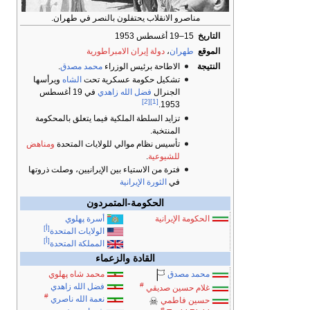
مناصرو الانقلاب يحتفلون بالنصر في طهران.
التاريخ
15–19 أغسطس 1953
الموقع
طهران
،
دولة إيران الامبراطورية
النتيجة
الاطاحة برئيس الوزراء
محمد مصدق
.
تشكيل حكومة عسكرية تحت
الشاه
ويرأسها
الجنرال
فضل الله زاهدي
في 19 أغسطس
[2]
[1]
1953.
تزايد السلطة الملكية فيما يتعلق بالمحكومة
المنتخبة.
تأسيس نظام موالي للولايات المتحدة
ومناهض
للشيوعية
.
فترة من الاستياء بين الإيرانيين، وصلت ذروتها
في
الثورة الإيرانية
الحكومة-المتمردون
الحكومة الإيرانية
أسرة پهلوي
[أ]
الولايات المتحدة
[أ]
المملكة المتحدة
القادة والزعماء
محمد شاه پهلوي
محمد مصدق
#
فضل الله زاهدي
غلام حسين صديقي
#
نعمة الله ناصري
حسين فاطمي
#