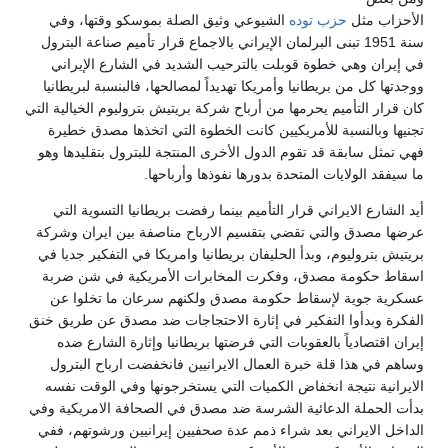
الأحزاب مثل
حزب توده
الشيوعي وثيق الصلة بموسكو وقتها، وفي
سنة 1951 تبنى البرلمان الإيراني بالاجماع قرار تأميم صناعة البترول
في إيران وهي خطوة قوبلت بالترحيب الشديد في الشارع الإيراني
ووجدتها كل من بريطانيا وأمريكا تهديداً لمصالحها، فالبنسبة لبريطانيا
كان قرار التأميم يحرمها من أرباح شركة بريتيش بتروليوم الخيالية التي
تجنيها وبالنسبة للأمريكيين كانت الخطوة التي اتخذها مصدق خطيرة
فهي تمثل سابقة قد تقوم الدول الأخرى المنتجة للبترول بتقليدها وهو
ما سيفقد الولايات المتحدة بدورها نفوذها وأرباحها.
أيد الشارع الايراني قرار التأميم بينما رفضت بريطانيا التسوية التي
عرضها مصدق والتي تقضي بتقسيم الارباح مناصفة بين ايران وشركة
بريتيش بتروليوم، وبدأ الحليفان بريطانيا وامريكا في التفكير جديا في
اسقاط حكومة مصدق، وفكرت المخابرات الأمريكية في شن ضربة
عسكرية جوية لإسقاط حكومة مصدق ولكنهم سرعان ما تخلوا عن
الفكرة وبدأوا التفكير في إثارة الاحتجاجات ضد مصدق عن طريق خنق
إيران اقتصادياً بالعقوبات التي فرضتها بريطانيا وإثارة الشارع ضده
وساهم في هذا قلة خبرة العمال الايرانيين فانخفضت ارباح البترول
الايرانية نتيجة انخفاض الكميات التي يستخرجونها وفي الوقت نفسه
بدأت الحملة الدعائية الشرسة ضد مصدق في الصحافة الامريكية وفي
الداخل الايراني بعد شراء ذمم عدة صحفيين إيرانيين ورشوتهم، ففي