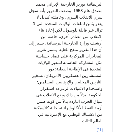
البريطانية بوزير الخارجية الإيراني محمد
مصدق عام 1953. وصفت التقرير بأنه سجل
سري للانقلاب السري، وعاملته كبديل لا
يقدر بثمن لملفات الولايات المتحدة التي لا
تزال غير قابلة للوصول. لكن إعادة بناء
الانقلاب من مصادر أخرى، خاصة من
أرشيف وزارة الخارجية البريطانية، يشير إلى
أن هذا التقرير منقح للغاية. يتستر تقرير
المخابرات المركزية على قضايا حساسة
مثل المشاركة الحاسمة لسفير الولايات
المتحدة في الإطاحة الفعلية؛ دور
المستشارين العسكريين الأمريكان؛ تسخير
النازيين المحليين والإرهابيين المسلمين؛
واستخدام الاغتيالات لزعزعة استقرار
الحكومة. بدلاً من ذلك وضع الانقلاب في
سياق الحرب الباردة بدلاً من كونه ضمن
أزمة النفط الأنگلو-إيرانية- حالة كلاسيكية
من الاشتباك الوطني مع الإمبريالية في
العالم الثالث.
[31]