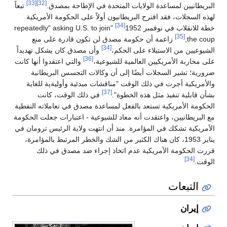
[33]
[32]
البريطانيين لمساعدة الولايات المتحدة في الإطاحة بمصدق.
تبعاً
لهذه السجلات، فقد اقترح البريطانيون أولاً على الحكومة الأمريكية
[34]
خطة للانقلاب في نوفمبر 1952
"repeatedly" asking U.S. to join
[35]
the coup,
زاعمة أن حكومة مصدق لن تكون قادرة على منع
[34]
الشيوعيين من الاستيلاء على الحكم،
وأن مصدق كان يشكل تهديداً
[36]
على محاربة الأمريكيين العالمية للشيوعية،
والتي اعتقدوا أنها كانت
ضرورية؛ تشير السجلات أيضًا إلى أن وكالات التجسس البريطانية
والأمريكية أجرت في ذلك الوقت "مناقشات مبدئية وأوليةية للغاية
[37]
بشأن قابلية تنفيذ مثل هذه الخطوة".
في ذلك الوقت، كانت
الحكومة الأمريكية تستعد بالفعل لمساعدة مصدق في تعاملاته النفطية
مع البريطانيين، واعتقدت أنه معاد للشيوعية - اعتبارات جعلت الحكومة
الأمريكية تشكك في المؤامرة. منذ أن انتهت ولاية الرئيس ترومان في
يناير 1953، كان هناك الكثير من الشك والخطر المرتبط بالمؤامرة،
قررت الحكومة الأمريكية عدم اتخاذ إجراء ضد مصدق في ذلك
[34]
الوقت.
التبعات
إيران