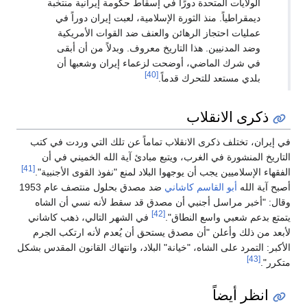
الولايات المتحدة دورًا في إسقاط حكومة إيرانية منتخبة
ديمقراطياً. منذ الثورة الإسلامية، لعبت إيران دوراً في
عمليات احتجاز الرهائن والعنف ضد القوات الأمريكية
وضد المدنيين. هذا التاريخ معروف. وبدلاً من أن أبقى
في شرك الماضي، أوضحت لزعماء إيران وشعبها أن
[40]
بلدي مستعد للتحرك قدماً.
ذكرى الانقلاب
في إيران، تختلف ذكرى الانقلاب تماماً عن تلك التي وردت في كتب
التاريخ المنشورة في الغرب، ويتبع مبادئ آية الله الخميني في أن
[41]
الفقهاء الإسلاميين يجب أن يوجهوا البلاد لمنع "نفوذ القوى الأجنبية".
أصبح آية الله
أبو القاسم كاشاني
ضد مصدق بحلول منتصف عام 1953
وقال: "أخبر مراسل أجنبي أن مصدق قد سقط لأنه نسي أن الشاه
[42]
يتمتع بدعم شعبي واسع النطاق".
في الشهر التالي، ذهب كاشاني
لأبعد من ذلك وأعلن "أن مصدق يستحق أن يُعدم لأنه ارتكب الجرم
الأكبر: التمرد على الشاه، "خيانة" البلاد، وانتهاك القانون المقدس بشكل
[43]
متكرر".
انظر أيضاً