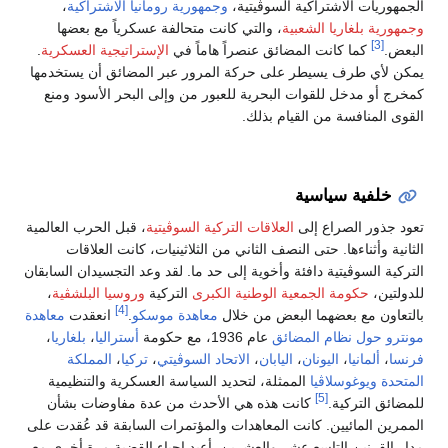
الجمهوريات الاشتراكية السوڤيتية،
وجمهورية رومانيا الاشتراكية
،
وجمهورية بلغاريا الشعبية
، والتي كانت متحالفة عسكرياً مع بعضها
[3]
البعض.
كما كانت المضائق عنصراً هاماً في
الإستراتيجية العسكرية
.
يمكن لأي طرف يسيطر على حركة المرور عبر المضائق أن يستخدمها
كمخرج أو مدخل للقوات البحرية للعبور من وإلى البحر الأسود ومنع
القوى المنافسة من القيام بذلك.
خلفية سياسية
تعود جذور الصراع إلى
العلاقات التركية السوڤيتية
، قبل الحرب العالمية
الثانية وأثناءها. حتى النصف الثاني من الثلاثينيات، كانت العلاقات
التركية السوڤيتية دافئة وأخوية إلى حد ما. لقد وعد التجسيدان السابقان
للدولتين،
حكومة الجمعية الوطنية الكبرى
التركية
وروسيا البلشڤية
،
[4]
بالتعاون مع بعضهما البعض من خلال
معاهدة موسكو
.
انعقدت
معاهدة
مونترو حول نظام المضائق
عام 1936، مع حكومة
أستراليا
،
بلغاريا
،
فرنسا
،
ألمانيا
،
اليونان
،
اليابان
،
الاتحاد السوڤيتي
،
تركيا
،
المملكة
المتحدة
ويوغوسلاڤيا
الممثلة، لتحديد السياسة العسكرية والتنظيمية
[5]
للمضائق التركية.
كانت هذه هي الأحدث من عدة مفاوضات بشأن
الممرين المائيين. كانت المعاهدات والمؤتمرات السابقة قد عُقدت على
مدار القرنين التاسع عشر والعشرين. أعيد إحياء القضية مرة أخرى مع