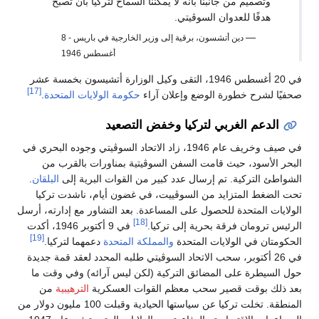
وتصميم من جانبنا بأنه لا يمكننا السماح لتركيا بأن تصبح
هدفًا للعدوان السوڤيتي.
—
دين أتشسون، برقية إلى وزير الخارجية في باريس - 8
أغسطس 1946
في 20 أغسطس 1946، التقى وكيل الوزارة أتشيسون بخمسة عشر
[17]
صحفيًا لشرح خطورة الوضع وإعلان آراء
حكومة الولايات المتحدة
.
الدعم الغربي لتركيا وخفض التصعيد
في صيف وخريف عام 1946، زاد الاتحاد السوڤيتي وجوده البحري في
البحر الأسود، حيث قامت السفن السوڤيتية بمناورات بالقرب من
الشواطئ التركية. تم إرسال عدد كبير من القوات البرية إلى
البلقان
.
تحت الضغط المتزايد من السوڤييت، في غضون أيام، ناشدت تركيا
الولايات المتحدة للحصول على المساعدة. بعد التشاور مع إدارته، أرسل
[18]
الرئيس ترومان فرقة بحرية إلى تركيا.
في 9 أكتوبر 1946، أكدت
[19]
الحكومتان في الولايات المتحدة
والمملكة المتحدة
دعمهما لتركيا.
في 26 أكتوبر، سحب الاتحاد السوڤيتي طلبه المحدد لعقد قمة جديدة
حول السيطرة على المضائق التركية (لكن ليس آرائه) وفي وقت ما
بعد ذلك بوقت قصير سحب معظم القوات العسكرية
الترهيبية
من
المنطقة. تخلت تركيا عن سياستها الحيادية وقبلت 100 مليون دولار من