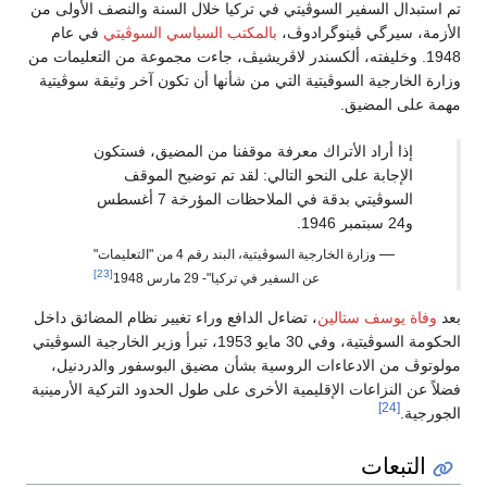
تم استبدال السفير السوڤيتي في تركيا خلال السنة والنصف الأولى من
الأزمة، سيرگي ڤينوگرادوڤ،
بالمكتب السياسي السوڤيتي
في عام
1948. وخليفته، ألكسندر لاڤريشيڤ، جاءت مجموعة من التعليمات من
وزارة الخارجية السوڤيتية التي من شأنها أن تكون آخر وثيقة سوڤيتية
مهمة على المضيق.
إذا أراد الأتراك معرفة موقفنا من المضيق، فستكون
الإجابة على النحو التالي: لقد تم توضيح الموقف
السوڤيتي بدقة في الملاحظات المؤرخة 7 أغسطس
و24 سبتمبر 1946.
—
وزارة الخارجية السوڤيتية، البند رقم 4 من "التعليمات"
[23]
عن السفير في تركيا"- 29 مارس 1948
بعد
وفاة يوسف ستالين
، تضاءل الدافع وراء تغيير نظام المضائق داخل
الحكومة السوڤيتية، وفي 30 مايو 1953، تبرأ وزير الخارجية السوڤيتي
مولوتوڤ من الادعاءات الروسية بشأن مضيق البوسفور والدردنيل،
فضلاً عن النزاعات الإقليمية الأخرى على طول الحدود التركية الأرمينية
[24]
الجورجية.
التبعات