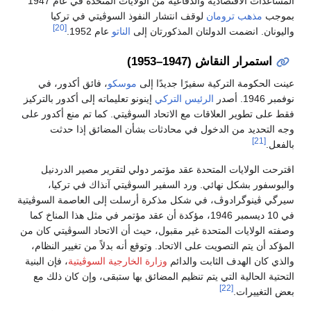
المساعدات الاقتصادية والدفاعية من الولايات المتحدة في عام 1947
بموجب
مذهب ترومان
لوقف انتشار النفوذ السوڤيتي في تركيا
[20]
واليونان. انضمت الدولتان المذكورتان إلى
الناتو
عام 1952.
استمرار النقاش (1947–1953)
عينت الحكومة التركية سفيرًا جديدًا إلى
موسكو
، فائق أكدور، في
نوفمبر 1946. أصدر
الرئيس التركي
إينونو تعليماته إلى أكدور بالتركيز
فقط على تطوير العلاقات مع الاتحاد السوڤيتي. كما تم منع أكدور على
وجه التحديد من الدخول في محادثات بشأن المضائق إذا حدثت
[21]
بالفعل.
اقترحت الولايات المتحدة عقد مؤتمر دولي لتقرير مصير الدردنيل
والبوسفور بشكل نهائي. ورد السفير السوڤيتي آنذاك في تركيا،
سيرگي ڤينوگرادوڤ، في شكل مذكرة أرسلت إلى العاصمة السوڤيتية
في 10 ديسمبر 1946، مؤكدة أن عقد مؤتمر في مثل هذا المناخ كما
وصفته الولايات المتحدة غير مقبول، حيث أن الاتحاد السوڤيتي كان من
المؤكد أن يتم التصويت على الاتحاد. وتوقع أنه بدلاً من تغيير النظام،
والذي كان الهدف الثابت والدائم
وزارة الخارجية السوڤيتية
، فإن البنية
التحتية الحالية التي يتم تنظيم المضائق بها ستبقى، وإن كان ذلك مع
[22]
بعض التغييرات.