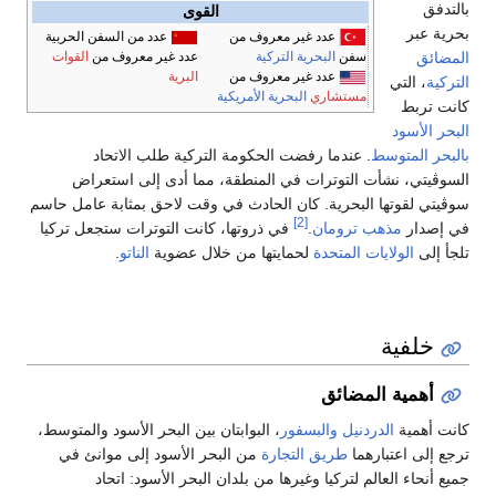
بالتدفق
القوى
بحرية عبر
عدد غير معروف من
عدد من السفن الحربية
المضائق
عدد غير معروف من
القوات
سفن
البحرية التركية
البرية
عدد غير معروف من
التركية
، التي
مستشاري
البحرية الأمريكية
كانت تربط
البحر الأسود
بالبحر المتوسط
. عندما رفضت الحكومة التركية طلب الاتحاد
السوڤيتي، نشأت التوترات في المنطقة، مما أدى إلى استعراض
سوڤيتي لقوتها البحرية. كان الحادث في وقت لاحق بمثابة عامل حاسم
[2]
في إصدار
مذهب ترومان
.
في ذروتها، كانت التوترات ستجعل تركيا
تلجأ إلى
الولايات المتحدة
لحمايتها من خلال عضوية
الناتو
.
خلفية
أهمية المضائق
كانت أهمية
الدردنيل
والبسفور
، البوابتان بين البحر الأسود والمتوسط،
ترجع إلى اعتبارهما
طريق التجارة
من البحر الأسود إلى موانئ في
جميع أنحاء العالم لتركيا وغيرها من بلدان البحر الأسود: اتحاد