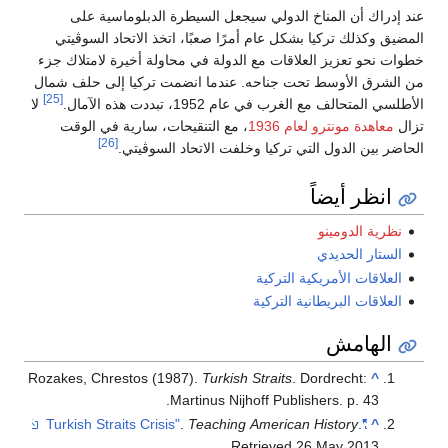
عند إدراك أن المناخ الدولي سيجعل السيطرة الدبلوماسية على
المضيق وكذلك تركيا بشكل عام أمرًا صعبًا، اتخذ الاتحاد السوڤيتي
خطوات نحو تعزيز العلاقات مع الدولة في محاولة أخيرة لامتلاك جزء
من الشرق الأوسط تحت جناحه. عندما انضمت تركيا إلى حلف شمال
[25]
الأطلسي المتحالف مع الغرب في عام 1952، تبددت هذه الآمال.
لا
تزال
معاهدة مونترو لعام 1936
، مع التنقيحات، سارية في الوقت
[26]
الحاضر بين الدول التي تركيا وخلفت الاتحاد السوڤيتي.
انظر أيضاً
نظرية الدومينو
الستار الحديدي
العلاقات الأمريكية التركية
العلاقات البريطانية التركية
الهامش
Rozakes, Chrestos (1987).
Turkish Straits
. Dordrecht:
^
Martinus Nijhoff Publishers. p. 43.
.
Teaching American History
.
"Turkish Straits Crisis"
^
.
Retrieved
26 May
2013