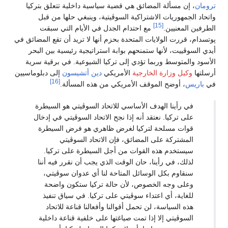
ترومان
، إن مسألة المضائق هي قضية سياسية داخلية تتعلق بتركيا
واتحاد الجمهوريات الاشتراكية السوڤيتية، وينبغي حلها من قبل
[15]
الطرفين المعنيين.
مع احتدام الجدل في الأيام التي سبقت
پوتسدام، قررت الولايات المتحدة بحزم أنها لا تريد أن تقع المضائق في
أيدي السوڤييت، لأنها ستمنحهم بوابة استراتيجية رئيسية بين البحر
الأسود والمتوسط وربما تؤدي إلى تركيا الشيوعية. في برقية سرية
أرسلتها
وكيل وزارة الخارجية
الأمريكي
دين أتشيسون
إلى دبلوماسيين
[16]
في
باريس
، أوضح الموقف الأمريكي من هذه المسألة.
في رأينا الهدف الأساسي للاتحاد السوڤيتي هو السيطرة
على تركيا. نعتقد أنه إذا نجح الاتحاد السوڤيتي في إدخال
قوات مسلحة لتركيا لغرض ظاهري هو فرض السيطرة
المشتركة على المضائق، فإن الاتحاد السوڤيتي
سيستخدم هذه القوات من أجل السيطرة على تركيا.
لذلك، في رأينا، حان الوقت الذي يجب أن نقرر فيه أننا
سنقاوم بكل الوسائل المتاحة لنا أي عدوان سوڤيتي،
وعلى وجه الخصوص، لأن حالة تركيا ستكون واضحة
للغاية، أي اعتداء سوڤيتي على تركيا. في سياق تنفيذ
هذه السياسة، لن تحمل أقوالنا وأفعالنا قناعة للاتحاد
السوڤيتي إلا إذا تمت صياغتها على خلفية قناعة داخلية