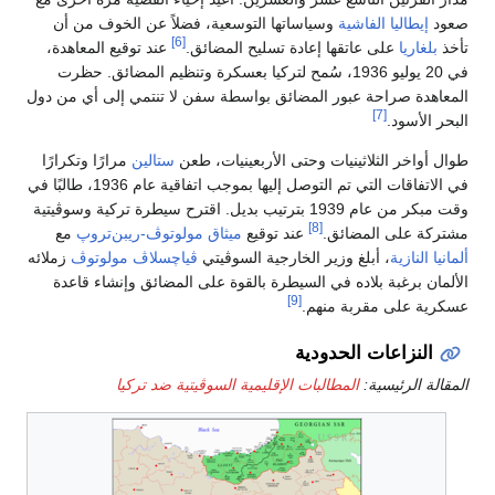
صعود
إيطاليا الفاشية
وسياساتها التوسعية، فضلاً عن الخوف من أن
[6]
تأخذ
بلغاريا
على عاتقها إعادة تسليح المضائق.
عند توقيع المعاهدة،
في 20 يوليو 1936، سُمح لتركيا بعسكرة وتنظيم المضائق. حظرت
المعاهدة صراحة عبور المضائق بواسطة سفن لا تنتمي إلى أي من دول
[7]
البحر الأسود.
طوال أواخر الثلاثينيات وحتى الأربعينيات، طعن
ستالين
مرارًا وتكرارًا
في الاتفاقات التي تم التوصل إليها بموجب اتفاقية عام 1936، طالبًا في
وقت مبكر من عام 1939 بترتيب بديل. اقترح سيطرة تركية وسوڤيتية
[8]
مشتركة على المضائق.
عند توقيع
ميثاق مولوتوڤ-ريبن‌تروپ
مع
ألمانيا النازية
، أبلغ وزير الخارجية السوڤيتي
ڤياچسلاڤ مولوتوڤ
زملائه
الألمان برغبة بلاده في السيطرة بالقوة على المضائق وإنشاء قاعدة
[9]
عسكرية على مقربة منهم.
النزاعات الحدودية
المقالة الرئيسية:
المطالبات الإقليمية السوڤيتية ضد تركيا