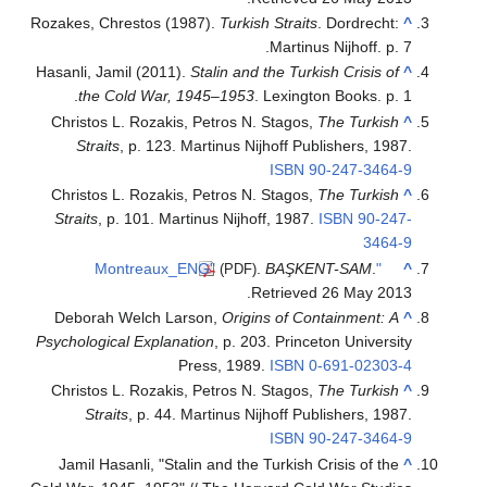
Rozakes, Chrestos (1987).
Turkish Straits
. Dordrecht:
^
Martinus Nijhoff. p. 7.
Hasanli, Jamil (2011).
Stalin and the Turkish Crisis of
^
the Cold War, 1945–1953
. Lexington Books. p. 1.
Christos L. Rozakis, Petros N. Stagos,
The Turkish
^
Straits
, p. 123. Martinus Nijhoff Publishers, 1987.
ISBN
90-247-3464-9
Christos L. Rozakis, Petros N. Stagos,
The Turkish
^
Straits
, p. 101. Martinus Nijhoff, 1987.
ISBN
90-247-
3464-9
.
BAŞKENT-SAM
.
"Montreaux_ENG"
^
(PDF)
.
Retrieved
26 May
2013
Deborah Welch Larson,
Origins of Containment: A
^
Psychological Explanation
, p. 203. Princeton University
Press, 1989.
ISBN
0-691-02303-4
Christos L. Rozakis, Petros N. Stagos,
The Turkish
^
Straits
, p. 44. Martinus Nijhoff Publishers, 1987.
ISBN
90-247-3464-9
Jamil Hasanli, "Stalin and the Turkish Crisis of the
^