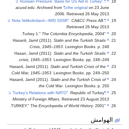
.
"Russian Pressure: Basis for US Aid in Turkey"
^
acusd.edu
. Archived from
the original
on 23 June
.
2006
. Retrieved
26 May
2013
.
CA&CC Press AB
.
"Nota Velikobritanii—MID SSSR"
^
.
Retrieved
26 May
2013
The Columbia Encyclopedia
, 2004.
"Turkey 1."
^
Hasanli, Jamil (2011).
Stalin and the Turkish Straits
^
Crisis, 1945–1953
. Lexington Books. p. 248.
Hasan, Jamil (2011).
Stalin and the Turkish Straits
^
crisis, 1945–1953
. Lexington Books. pp. 248–249.
Hasanli, Jamil (2011).
Stalin and Turkish Crisis of the
^
Cold War, 1945–1953
. Lexington Books. pp. 249–250.
Hasanli, Jamil (2011).
Stalin and the Turkish Crisis of
^
the Cold War
. Lexington Books. p. 250.
. Republic of Turkey
"Turkey's Relations with NATO"
^
.
Ministry of Foreign Affairs
. Retrieved
23 August
2013
The Encyclopedia of World History.
2001.
"TURKEY."
^
الهوامش