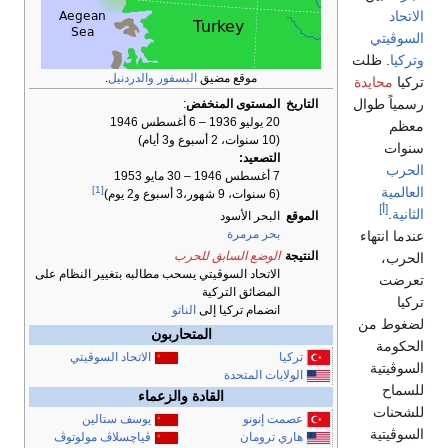
الاتحاد
السوڤيتي
وتركيا
. ظلت
موقع مضيق
البسفور
والدردنيل
.
تركيا
محايدة
رسمياً طوال
التاريخ
المستوى المنخفض
:
20 يوليو 1936 – 6 أغسطس 1946
معظم
(10 سنوات، 2 أسبوع و3 أيام)
سنوات
التصعيد:
الحرب
7 أغسطس 1946 – 30 مايو 1953
العالمية
[1]
(6 سنوات، 9 شهور،3 أسبوع و2 يوم)
[أ]
الثانية
.
الموقع
البحر الأسود
بحر مرمرة
عندما انتهاء
النتيجة
الوضع السابق للحرب
الحرب،
الاتحاد السوڤيتي يسحب مطالبه بتغيير النظام على
تعرضت
المضائق التركية
تركيا
انضمام تركيا إلى
الناتو
لضغوط من
المتحاربون
الحكومة
تركيا
الاتحاد السوڤيتي
السوڤيتية
الولايات المتحدة
للسماح
القادة والزعماء
للشحنات
عصمت إنونو
يوسف ستالين
السوڤيتية
ڤياچسلاڤ مولوتوڤ
هاري ترومان