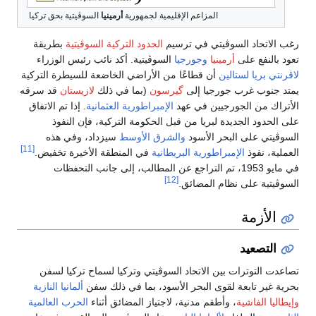
المزاعم الإقليمية لجمهورية
أرمينيا
السوڤيتية بحق تركيا
رغب الاتحاد السوڤيتي في ترسيم
الحدود التركية السوڤيتية
بطريقة
تعود بالنفع على
أرمينيا
وجورجيا
السوڤيتية. أكد نائب رئيس الوزراء
لاڤرنتي بريا
لستالين
أن قطاعًا من الأراضي الخاضعة للسيطرة التركية
يمتد جنوب غرب جورجيا إلى
گيرسون
(بما في ذلك
لازيستان
قد سرقه
الأتراك من الجورجيين في عهد
الإمبراطورية العثمانية
. إذا تم الاتفاق
على الحدود الجديدة لبريا من قبل الحكومة التركية، فإن النفوذ
السوڤيتي على البحر الأسود
والشرق الأوسط
سيزداد، وفي هذه
[11]
العملية، نفوذ
الإمبراطورية البريطانية
في المنطقة الأخيرة تخفيض.
في مايو 1953، تم التراجع عن المطالب، إلى جانب التحفظات
[12]
السوڤيتية على نظام المضائق.
الأزمة
التصعيد
تصاعدت التوترات بين الاتحاد السوڤيتي وتركيا لسماح تركيا لسفن
بحرية غير تابعة لقوى البحر الأسود، بما في ذلك سفن
ألمانيا النازية
وإيطاليا الفاشية
، وأطقم مدنية، لاجتياز المضائق أثناء
الحرب العالمية