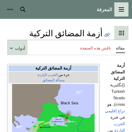
المعرفة
القائمة الرئيسية
بحث
أدوات
أزمة المضائق التركية
تبديل عرض جدول المحتويات
مقالة
ناقش هذه الصفحة
أدوات
أزمة
أزمة المضائق التركية
المضائق
جزء من
الحرب الباردة
التركية
مسألة المضائق
(إنگليزية:
Turkish
Straits
crisis
)، هو
نزاع إقليمي
في فترة
الحرب
الباردة
بين