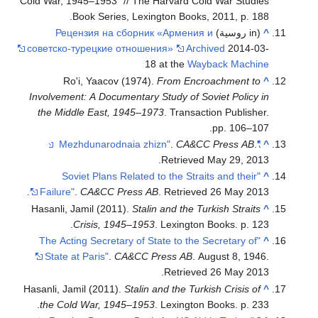
Cold War, 1945–1953" // The Harvard Cold War Studies
Book Series, Lexington Books, 2011, p. 188.
^
(in روسية)
Рецензия на сборник «Армения и
советско-турецкие отношения»
Archived
2014-03-
18 at the
Wayback Machine
Ro'i, Yaacov (1974).
From Encroachment to
^
Involvement: A Documentary Study of Soviet Policy in
the Middle East, 1945–1973
. Transaction Publisher.
pp. 106–107.
.
CA&CC Press AB
.
"Mezhdunarodnaia zhizn"
^
.
Retrieved
May 29,
2013
"Soviet Plans Related to the Straits and their
^
.
Failure"
.
CA&CC Press AB
. Retrieved
26 May
2013
Hasanli, Jamil (2011).
Stalin and the Turkish Straits
^
Crisis, 1945–1953
. Lexington Books. p. 123.
"The Acting Secretary of State to the Secretary of
^
State at Paris"
.
CA&CC Press AB
. August 8, 1946
.
.
Retrieved
26 May
2013
Hasanli, Jamil (2011).
Stalin and the Turkish Crisis of
^
the Cold War, 1945–1953
. Lexington Books. p. 233.