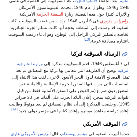
الثانية
. بعد الحلفاء
لألمانيا النازية
، عاد السوڤييت إلى القضية في عامي
1945 و1946. وطوال عام 1946، تحدث الدبلوماسيون الأمريكان
والأتراك كثيرًا حول هذه القضية. زيارة
السفينة الحربية
الأمريكية
يوإس‌إس
مزوري
في 6 أبريل 1946، زادت من غضب السوڤييت. كانت
السفينة قد وصلت إلى المنطقة بحجة أنها كانت تسلم الجرة الجنائزية
الخاصة بالسفير التركي الراحل إلى الوطن، وهو ادعاء رفضه السوڤيت
[13]
باعتباره مصادفة غريبة.
الرسالة السوڤتية لتركيا
في 7 أغسطس 1946، قدم السوڤييت مذكرة إلى
وزارة الخارجية
التركية
توضح أن الطريقة التي تتعامل بها تركيا مع المضائق لم تعد
تمثل المصالح الأمنية لدول البحر الأسود الأخرى. لفت هذا الانتباه إلى
المناسبات التي مرت فيها السفن الحربية الإيطالية والألمانية عبر
المضيق دون صراع (تم القبض على السفن الألمانية فقط من قبل
القوات التركية بمجرد إعلان البلاد الحرب على ألمانيا في 23 فبراير
1945). وخلصت المذكرة إلى أن نظام المضائق لم يعد موثوقًا وطالبت
[14]
بإعادة دراسة معاهدة مونترو وإعادة كتابتها في مؤتمر دولي جديد.
الموقف الأمريكي
عندما أثيرت القضية في
مؤتمر پوتسدام
، قال
الرئيس الأمريكي
هاري