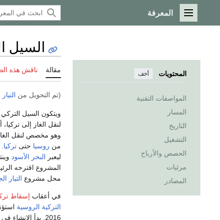
المعرفة
القائمة الرئيسية
السيل ا
مقالة
ناقش هذه ال
المحتويات
أخف
(تم التحويل من
التيار
المواصفات التقنية
المسار
التاريخ
وهو مخصص لنقل الغاز 
التشغيل
من
روسيا
حتى
تركيا
. 
الحصص والأرباح
ليعبر
البحر الأسود
وينت
مرئيات
المشروع اقترحه الر
محل مشروع
التيار ال
المصادر
في أعقاب
إسقاط تركي
التركية الروسية
2016. بدأ الإنشاء في مايو 2017 واكتمل في نوفمبر 2018.