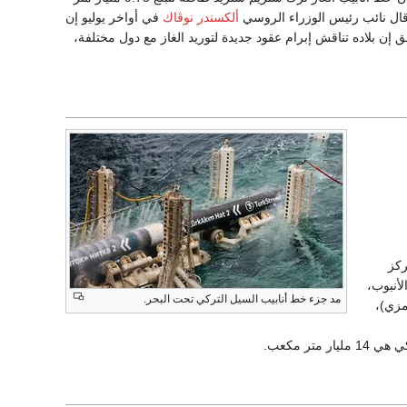
ألكسندر نوڤاك
في أواخر يوليو إن
إن بلاده تناقش إبرام عقود جديدة لتوريد الغاز مع دول مختلفة،
ى مركز
لأنبوب،
مد جزء خط أنابيب السيل التركي تحت البحر.
مزي)،