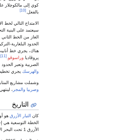
كوي إلى مالكوچلار على
[10]
بالفعل.
الامتداج التالي لخط ا
سيعتمد على البنية الت
الغاز من الخط الثاني 
الحدود البلغارية-ال
[11]
پروڤاديا
وراسوڤو
.
ا
الصربية وتعبر الحدود
والهرسك
يجري تخطيط
وشملت مشاريع المتابع
وصربيا
والمجر
، لينته
التاريخ
كان
التيار الأزرق
الأزرق 1 تحت البحر الأسود، من شمشون إلى چيحان، ومن ثم إلى