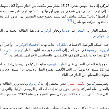
لتركي
إلى مد أنبوبين بقدرة 15.75 مليار متر مكعب من الغاز سنويّاً لكل منه
د
إلى تركيا، ثم إلى دول شرقي وجنوبي أوروپا. و ستستفيد تركيا عبر سحب حص
ي أراضيها "تاناب" بشكل مباشر. كما سيتم تجميع حصة التصدير إلى أوروبا في مخ
[22]
الحدود التركية مع بلغاريا.
 تسليم الغاز إلى
المجر
عبر
صربيا
وتجاوز
أوكرانيا
في نقل الطاقة العديد من الت
ن الأوكراني
.
لى شبكة التواصل الاجتماعي
تلگرام
، بداية نهاية
الاقتصاد الأوكراني
، وأخيراً انه
زپروم
الروسية
في نقل الغاز إلى
المجر
عبر خط أنابيب الغاز
تركيش ستريم
، ا
[23]
ا! كل هذا حدث بفضل الموقف الاقتصادي والسياسي الإجرامي للسلطات.
 مع زيادة الطلب المحلي على
الغاز الطبيعي
، طلبت تركيا من روسيا زيادة إمداد
من 22 ملي
تهلاك المصانع من الغاز في البلاد.
ت پطرسبورگ بين
ألكسي ميلر
رئيس مجلس إدارة
گازپروم
ونائب وزير الطاقة وا
المدير العام لشركة
بوتاش
ن عام 2020". يتم توريد الغاز الروسي إلى تركيا عبر خطي أنابيب الغاز