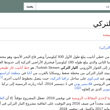
بحث
لتركي
صفحة
 التركي
)
ويتكون السيل التركي من خطي أنابيب يبلغ طول الأول 930 كيلومتراً ويعبر قاع البحر الأسود و
لنقل الغاز إلى تركيا، أما الثاني والذي يبلغ طوله 180 كيلومتراً فيخترق الأراضي التركية إلى حدودها
إلى الجوار الأوروبي.
التيار التركي
Turkish Stream، هو
خط أنابيب غاز طبيعي
يمتد التيار التركي من محطة ضغط روسكايا بالقرب من
أناپا
في
منطقة كراسنود
[1]
هي عند
قيي‌كوي
على ساحل
تراقيا التركية
، حيث يتصل بخطوط أنابيب أخرى.
ئيس الروسي
ڤلاديمير پوتن
في 1 ديسمبر 2014، أثناء زيارته الرسمية إلى ترك
[1]
[2]
جنوبي
الذي تم إلغاؤه.
ا لإحدى المقاتلات الروسية
في نوفمبر 2016، تعطل المشروع مؤقتاً. إلا أن
العل
استؤنفت مجدداً في صيف 2016 وتم التوقيت على اتفاقية مشروع التيار التركي في