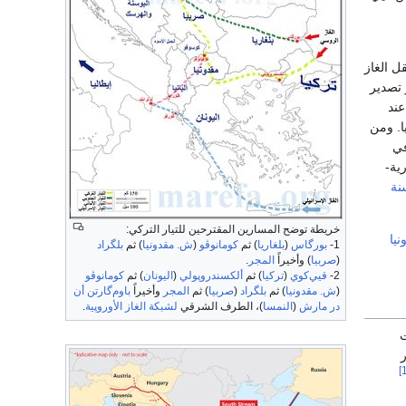
ل الغاز
 تصدير
عند
ا. ومن
 في
ية-
نة
خريطة توضح المسارين المقترحين للتيار التركي:
يا
1-
بورگاس
(
بلغاريا
) ثم
كومانوڤو
(
ش. مقدونيا
) ثم
بلگراد
(
صربيا
) وأخيراً
المجر
.
2-
قيي‌كوي
(
تركيا
) ثم
ألكسندروپولي
(
اليونان
) ثم
كومانوڤو
(
ش. مقدونيا
) ثم
بلگراد
(
صربيا
) ثم
المجر
وأخيراً
باوم‌گارتن أن
در مارش
(
النمسا
)، الطرف الشرقي
لشبكة الغاز الأوروپية
.
 في 2005. كانت
ار