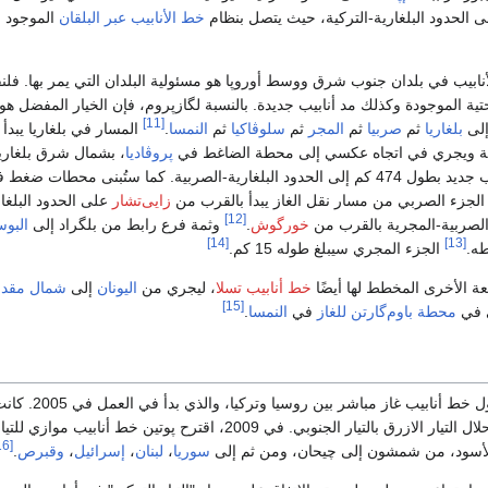
 الحدود البلغارية-التركية، حيث يتصل بنظام
خط الأنابيب عبر البلقان
الموجود
لأنابيب في بلدان جنوب شرق ووسط أوروپا هو مسئولية البلدان التي يمر بها. فلنق
حتية الموجودة وكذلك مد أنابيب جديدة. بالنسبة لگازپروم، فإن الخيار المفضل هو
[11]
إلى
بلغاريا
ثم
صربيا
ثم
المجر
ثم
سلوڤاكيا
ثم
النمسا
.
المسار في بلغاريا يبدأ 
تركية ويجري في اتجاه عكسي إلى محطة الضاغط في
پروڤاديا
، بشمال شرق بلغاري
هناك، يجري خط أنابيب جديد بطول 474 كم إلى الحدود البلغارية-الصربية. كما ستُبنى محطات ضغط
لجزء الصربي من مسار نقل الغاز يبدأ بالقرب من
زايى‌تشار
على الحدود البلغار
[12]
 الصربية-المجرية بالقرب من
خورگوش
.
وثمة فرع رابط من بلگراد إلى
البوس
[14]
[13]
ه.
الجزء المجري سيبلغ طوله 15 كم.
ة الأخرى المخطط لها أيضًا
خط أنابيب تسلا
، ليجري من
اليونان
إلى
شمال مقدون
[15]
ي في
محطة باوم‌گارتن للغاز
في
النمسا
.
هو أول خط أنابيب غاز مباشر بين روسيا وتركيا، والذي بدأ في العمل
الخطة التوسعية هي إحلال التيار الازرق بالتيار الجنوبي. في 2009، اقترح پوتين خط أنابيب موازي للتي
[16]
سوريا
،
لبنان
،
إسرائيل
،
وقبرص
.