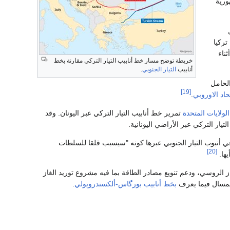
هورية
تركيا
ناء
خريطة توضح مسار خط أنابيب التيار التركي مقارنة بخط
أنابيب
التيار الجنوبي
.
الحامل
[19]
تحاد الاوروبي
.
الولايات المتحدة
تمرير خط أنابيب التيار التركي عبر اليونان. وقد
يار التركي عبر الأراضي اليونانية.
ي أنبوب التيار الجنوبي عبرها كونه "سيسبب قلقا للسلطات
[20]
يها.
 بسعر ملياري دولار لتوريد 47 مليار متر مكعب من الغاز الروسي، ودعم تنويع مصادر الطاقة بما فيه مشروع توريد الغاز
 المسال فيما يعرف
بخط أنابيب بورگاس-ألكسندروپولي
.