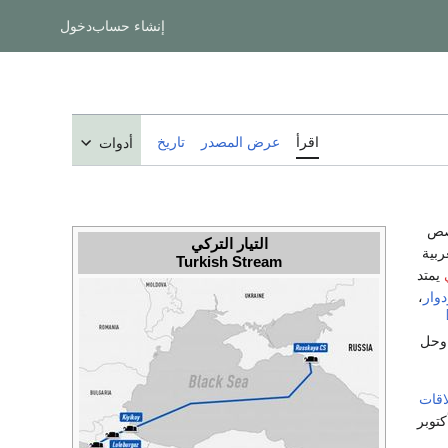
إنشاء حساب
دخول
اقرأ
عرض المصدر
تاريخ
أدوات
هو مخصص
التيار التركي
 الغربية
Turkish Stream
يمتد
وار
،
يا. وحل
اقات
 أكتوبر