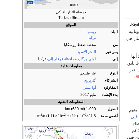
خريطة التيار التركي
Turkish Stream
Kiyikoy،
الموقع
يونانية.
البلد
روسيا
تركيا
حلي في
من
محطة ضغط روسكايا
يمر عبر
البحر الأسود
 أنها
إلى
لولى‌بورگاز
،
محافظة قرقلر إلي
، تركيا
انخفضت إلى نصف الكمية في السيل التركي، أي 31 بليون متر مكعب سنوياً. ستأخذ تركيا ما يقارب 14 بليون
معلومات عامة
 غير
النوع
غاز طبيعي
قة
الشركاء
گازپروم
المقاولون
أول‌سيز
بدء الإنشاء
مايو 2017
المعلومات التقنية
الطول
1،090 km (680 mi)
بحر، منهم
3
12
9
أقصى سعة
/a (1.11
×
10
cu ft/a)
m
10
×
31.5
قيي
طاع
القطاع البالغ طوله 145 كم
ن قيي