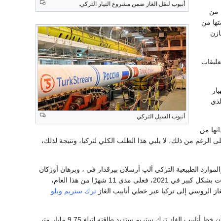
أنبوب لنقل الغاز ضمن مشروع التيار التركي.
ما، من
تها من
ازن
عليقات
يار
لذي
أنبوب السيل التركي
اتها من
ون م³ يومياً إلى الحد الأقصى لقدرة النقل بالأنبوب، 40 مليون م³، وعلى الرغم من ذلك، لا يلبي هذا الطلب الكلي لتركيا، ونتيجة لذلك،
لموارد الطبيعية التركي ألپ أرسلان بيرقدار في ، وبرهان أوزكان
، حول زيادة إمدادات الغاز الروسي لتركيا، والتي زادت بشكل كبير في 2021، فعلى مدى 11 شهرًا من هذا العام،
ترك ستريم
وبلو
وقال بيرقدار في وقت سابق إن تركيا وگازپروم تتفاوضان بشأن زيادة إمدادات الغاز للجمهورية حيث أن خط أنابيب الغاز ترك ستريم ستزيد طاقته لتبلغ 9.75 مليار متر