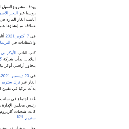
يهدف مشروع
السيل ا
روسيا عبر
البحر الأسو
أنابيب الغاز المارة ف
عملاقة تم إنشاؤها على 
في
7 أكتوبر
2021
أثار
والانتقادات في
البرلما
كتب النائب
الأوكراني
ع
البلاد ... بدأت شركة
گا
يتجاوز أراضي أوكراني
في
20 ديسمبر
2021
،
الغاز عبر
ترك ستريم
بدأت تركيا في تقنين اس
عُقد اجتماع في سان
رئيس مجلس الإدارة و
كانت شحنات گازپروم إلى تركيا أعلى بنسبة 83.7% من في نفس الفترة م
[24]
ستريم
.