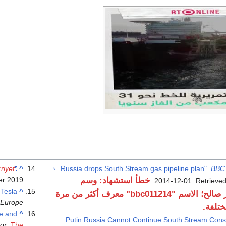
riyet
"Turkstream natural gas in Hungary's interest: Putin"
^
.
BBC
خطأ استشهاد: وسم
2019
er
.
2014-12-01
. Retrieve
 Tesla
^
غير صالح؛ الاسم "bbc011214" معرف أكثر من مرة
Europe
تلفة.
e and
^
"Putin:Russia Cannot Continue South Stream Const
tor
.
The