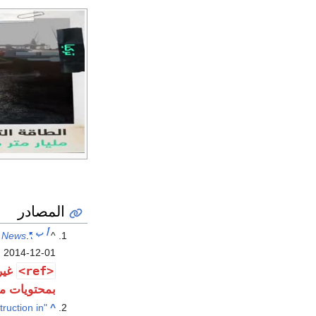
المصادر
أ
ب
 News
.
"Russia drops South Stream gas pipeline plan"
^
d
2014-12-01
<ref>
بمحتويات مخ
ruction in
^