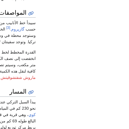
المواصفات ا
سيبدأ خط الأنابيب م
[3]
حسب
گازپروم
.
الخط س
وستوجد محطة في وسط 
تركيا. وتوجد سفينتان ل
القدرة المخطط لخط ال
متر مكعب، وسيتم تصدير
كافية لنقل هذه الكمية 
ماروش شفتشوڤيتش
س
المسار
يبدأ السيل التركي ع
نحو 230 كم في المياه البحرية الروسية ونحو 700 كم في المياه التركية.
كوي
، وهي قرية في ق
البالغ طوله 69 كم من الخط الأول طريقه إلى مركز التوزيع في
يربط مركز توزيع لولى‌