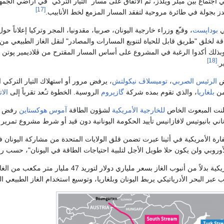
 فبراير 2015، في اجتماع بين ميلر ويلدز، تم الاتفاق على مسار "التيار التركي" في أراضي الجم
[17]
لدز بجولة في طائرة مروحية لتفقد المسار المزمع لخط الأنابيب.
بوداپست
، وقـّع وزراء خارجية اليونان، صربيا، مقدونيا، المجر وتركيا إعلاناً حول
ة لخلق "طريق قابل للحياة لتنويع المسارات والمصادر" لنقل الغاز الطبيعي من 
 وبذلك أكدوا الرغبة في المشروع على أساس المسار المقترح من ڤلاديمير پوتن أث
[18]
ر.
الرئيس الصربي
،
توميسلاڤ نيكولتش
، يرفض مرور أو استهلاك التيار التركي 
من
بلغاريا
، والذي تقوم بمده شركة
گازپروم
الروسية. الخطوة تـُعد تقرباً إلى
الا
لنت المبعوث الخاص
للخارجية الأمريكية
لشؤون الطاقة
آموس هوكستاين
رفض
اني بانيوتيس لافازانيس تأييد الحكومة اليونانية دون قيد أو شرط مشروع تمرير الت
ارة الأمريكية في أثينا عبرت تضمن قلق الولايات المتحدة من مشاركة اليونان ف
أوروبي ولن يكون حلا طويل الأجل لتلبية احتياجات الطاقة في اليونان"، حسب رأ
وتعرض الحكومة الأمريكية بدلاً من أنبوب الغاز
 عبر البحر الأدرياتيكي يربط اليونان وبلغاريا، وتوسيع استخدام الغاز الطبيعي