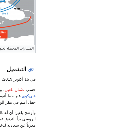
المسارات المحتملة لعبور 
التشغيل
في 15 أكتوبر 2019، بدأ الغاز الروسي في التدفق للأراضي
حسب
عثمان بلغين
، و
قيي‌كوي
عبر خط أنب
حفل أقيم في مقر الول
وأوضح بلغين أن أعمال 
الروسي بدأ التدفق عبر
معرباً عن سعادته لدخو