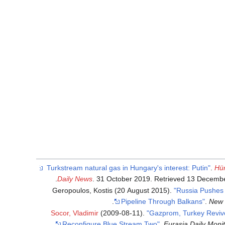
.
Hür
.
Daily News
. 31 October 2019
. Retrieved
13 Decemb
Geropoulos, Kostis (20 August 2015).
"Russia Pushes
.
Pipeline Through Balkans"
.
New 
Socor, Vladimir
(2009-08-11).
"Gazprom, Turkey Reviv
Reconfigure Blue Stream Two"
.
Eurasia Daily Moni