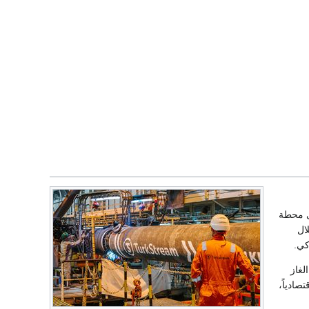
لى محطة
خلال
كي.
لغاز
صادياً،