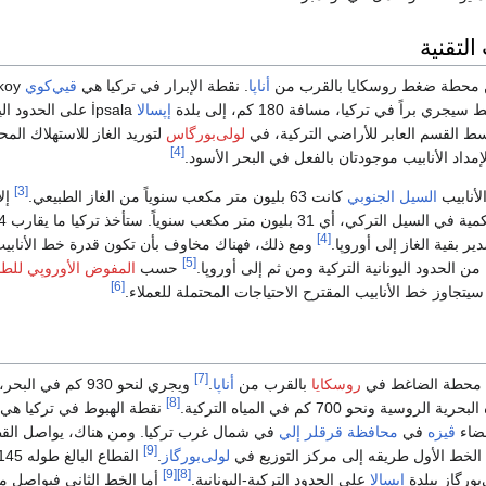
لتقنية
ن محطة ضغط روسكايا بالقرب من
أناپا
. نقطة الإبرار في تركيا هي
قيي‌كوي
يجري براً في تركيا، مسافة 180 كم، إلى بلدة
إپسالا
İpsala على الحدود ال
القسم العابر للأراضي التركية، في
لولى‌بورگاس
لتوريد الغاز للاستهلاك الم
[4]
إمداد الأنابيب موجودتان بالفعل في البحر الأسود.
[3]
أنابيب
السيل الجنوبي
كانت 63 بليون متر مكعب سنوياً من الغاز الطبيعي.
إلا
[4]
 بقية الغاز إلى أوروپا.
ومع ذلك، فهناك مخاوف بأن تكون قدرة خط الأنابيب
[5]
من الحدود اليونانية التركية ومن ثم إلى أوروپا.
حسب
المفوض الأوروپي للطا
[6]
يتجاوز خط الأنابيب المقترح الاحتياجات المحتملة للعملاء.
[7]
ند محطة الضاغط في
روسكايا
بالقرب من
أناپا
.
ويجري لنحو 930 كم في ال
[8]
نقطة الهبوط في تركيا هي
ضاء
ڤيزه
في
محافظة قرقلر إلي
في شمال غرب تركيا. ومن هناك، يواصل الق
[9]
لولى‌بورگاز
.
[9]
[8]
بورگاز ببلدة
إپسالا
على الحدود التركية-اليونانية.
أما الخط الثاني فيواصل م