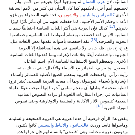
الساميّة، لأن
عرب الشمال
لم يمتزجوا كثيرًا بغيرهم من الأمم، ولم
تخضعهم أمم أخرى لحكمهم كما كان الشأن في كثير من الأمم السابقة
الأخرى
كالعبرانيين
والبابليين
والآشوريين
، فحفظتهم الصحراء من غزو
الأعداء وحكم الأمم الأجنبية، كما حفظت لغتهم من أن تتأثر تأثرًا كبيرًا
[17]
بغيرهم.
كذلك فإن العربية هي أكثر اللغات السامية احتفاظًا بسمات
السامية الأولى فقد احتفظت بمعظم أصوات اللغة السامية وخصائصها
[18]
النحوية والصرفية،
فقد احتفظت بأصوات فقدتها بعض اللغات مثل:
غ، ح، خ، ض، ظ، ث، ذ. ولا ينافسها في هذه المحافظة إلا العربية
الجنوبية، واحتفظت أيضًا بعلامات الإعراب بينما فقدتها اللغات السامية
الأخرى، وبمعظم الصيغ الاشتقاقية للسامية الأم: اسم الفاعل،
المفعول، وتصريف الضمائر مع الأسماء والأفعال: بيتي، بيتك، بيته،
رأيته، رآني. واحتفظت العربية بمعظم الصيغ الأصلية للضمائر وأسماء
الإشارة والأسماء الموصولة. وبما أن معجم العربية الفصحى يُعتبر ثروة
لفظية ضخمة لا يعادلها أي معجم سامي آخر، فإنها أصبحت عونًا لعلماء
الساميات في إجراء المقارنات اللغوية أو قراءة النصوص السامية
القديمة كنصوص الآثار الأكادية والفينيقية والأوغاريتية وحتى نصوص
[18]
التوراة العبرية.
ينقض هذا الرأي فرضية أن هذه العربية هي العربية الصحيحة والسليمة
وماسواها فاسد وردئ،
فاللحيانيون
والأنباط
والسبئيين
كانوا يكتبون
ويدونون بعربية مختلفة وهي "فصحى" بالنسبة لهم فإن عرفوا هذه