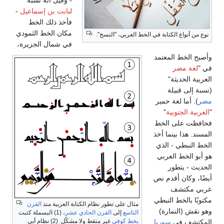
- وقيل أنه نسبة
لنابت بن إسماعيل
-
فأخذ ذلك الخط
مكان الخط الثمودي
نوع من أنواع الكتابة في الخط العربي، "النسخ".
في شمال الجزيرة،
وأصبح الخط المعتمد
في "
لغة مضر
العربية الحديثة"
(نسبة إلى قبيلة
مضر
). أما لغة حمير
"
العربية الجنوبية
"
فحافظت على الخط
المسند. هذا بينما أخذ
الخط النبطي - الذي
هو أبو الخط العربي
الحديث - يتطور
أيضًا، وكان أقدم نص
عربي مكتشف
مكتوبًا بالخط النبطي
مثال على تطور نظام الكتابة العربية منذ
القرن
وهو نقش (النمارة)
التاسع
إلى
القرن الحادي عشر
، (1) البسملة كتبت
بخط كوفي
غير منقط ولا مشكّل. (2) نظام أبي
المكتشف في
سوريا