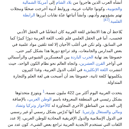
أنشأه العرب الذين هاجروا من
بلاد الشام
إلى
أمريكا الشمالية
والجنوبية
، وكونوا جاليات عربية، وروابط أدبية أخرجت صحفًا ومجلات
تهتم بشؤونهم وأدبهم، وأنشأ أتباعها عدّة نقابات أبرزها
الرابطة
[47]
القلمية
.
يُلاحظ أن هذا الانتعاش للغة العربية كان انتعاشًا في الحقل الأدبي
فحسب، أما في الحقل العلمي فلم تلعب اللغة العربية دورًا كبيرًا كما
في السابق، ولم تكن في أغلب الأحيان إلا لغة تلقين مواد علمية في
بعض المدارس والجامعات، وقد تراجع دورها هذا بشكل كبير حتى،
خصوصًا بعد نهاية
الحرب الباردة
بين المعسكرين الشيوعي والرأسمالي
في أواخر
القرن العشرين
، واتجاه العالم نحو نظام الكون الواحد، حيث
انتشرت
اللغة الإنكليزية
في أغلب الدول العربية، وغدا كثيرون
يتكلمونها كلغة ثانية، خصوصًا بعد أن أصبحت هي لغة العلم والتجارة
المتداولة.
1
يتحدث العربية اليوم أكثر من 422 مليون نسمة،
ويتوزع متحدثوها
بشكل رئيسي في المنطقة المعروفة باسم
الوطن العربي
، بالإضافة
إلى العديد من المناطق الأخرى المجاورة له
كالأحواز
وتركيا
وتشاد
ومالي
والسنغال
وإرتيريا
. كما أنها تُدرّس بشكل رسمي أو غير رسمي
في الدول الإسلامية والدول الإفريقية المحاذية للوطن العربي، إلا عدد
اللغات التي تستخدم الأبجدية العربية تراجع بعض الشيء، كون عدد من