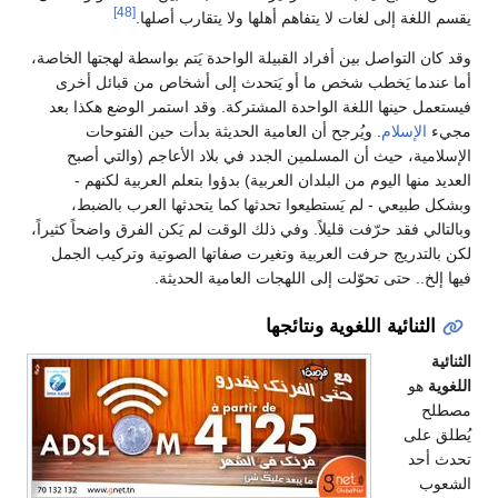
[48]
يقسم اللغة إلى لغات لا يتفاهم أهلها ولا يتقارب أصلها.
وقد كان التواصل بين أفراد القبيلة الواحدة يَتم بواسطة لهجتها الخاصة،
أما عندما يَخطب شخص ما أو يَتحدث إلى أشخاص من قبائل أخرى
فيستعمل حينها اللغة الواحدة المشتركة. وقد استمر الوضع هكذا بعد
مجيء
الإسلام
. ويُرجح أن العامية الحديثة بدأت حين الفتوحات
الإسلامية، حيث أن المسلمين الجدد في بلاد الأعاجم (والتي أصبح
العديد منها اليوم من البلدان العربية) بدؤوا بتعلم العربية لكنهم -
وبشكل طبيعي - لم يَستطيعوا تحدثها كما يتحدثها العرب بالضبط،
وبالتالي فقد حرّفت قليلاً. وفي ذلك الوقت لم يَكن الفرق واضحاً كثيراً،
لكن بالتدريج حرفت العربية وتغيرت صفاتها الصوتية وتركيب الجمل
فيها إلخ.. حتى تحوّلت إلى اللهجات العامية الحديثة.
الثنائية اللغوية ونتائجها
الثنائية
اللغوية
هو
مصطلح
يُطلق على
تحدث أحد
الشعوب