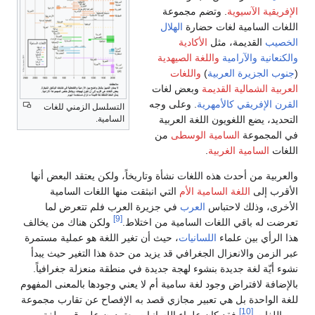
الإفريقية الآسيوية
. وتضم مجموعة
اللغات السامية لغات حضارة
الهلال
الخصيب
القديمة، مثل
الأكادية
والكنعانية
والآرامية
واللغة الصيهدية
(
جنوب الجزيرة العربية
)
واللغات
العربية الشمالية القديمة
وبعض لغات
القرن الإفريقي
كالأمهرية
. وعلى وجه
التسلسل الزمني للغات
التحديد، يضع اللغويون اللغة العربية
السامية.
في المجموعة
السامية الوسطى
من
اللغات
السامية الغربية
.
والعربية من أحدث هذه اللغات نشأة وتاريخاً، ولكن يعتقد البعض أنها
الأقرب إلى
اللغة السامية الأم
التي انبثقت منها اللغات السامية
الأخرى، وذلك لاحتباس
العرب
في جزيرة العرب فلم تتعرض لما
[9]
تعرضت له باقي اللغات السامية من اختلاط.
ولكن هناك من يخالف
هذا الرأي بين علماء
اللسانيات
، حيث أن تغير اللغة هو عملية مستمرة
عبر الزمن والانعزال الجغرافي قد يزيد من حدة هذا التغير حيث يبدأ
نشوء أيّة لغة جديدة بنشوء لهجة جديدة في منطقة منعزلة جغرافياً.
بالإضافة لافتراض وجود لغة سامية أم لا يعني وجودها بالمعنى المفهوم
للغة الواحدة بل هي تعبير مجازي قصد به الإفصاح عن تقارب مجموعة
[10]
من اللغات
فقد كان علماء اللسانيات يعتمدون على قرب لغة