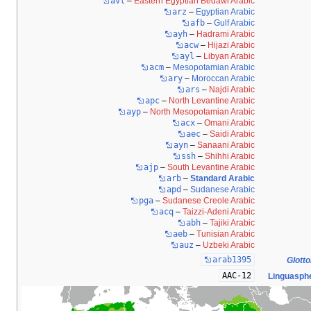
avl
–
Eastern Egyptian Bedawi Arabic
arz
–
Egyptian Arabic
afb
–
Gulf Arabic
ayh
–
Hadrami Arabic
acw
–
Hijazi Arabic
ayl
–
Libyan Arabic
acm
–
Mesopotamian Arabic
ary
–
Moroccan Arabic
ars
–
Najdi Arabic
apc
–
North Levantine Arabic
ayp
–
North Mesopotamian Arabic
acx
–
Omani Arabic
aec
–
Saidi Arabic
ayn
–
Sanaani Arabic
ssh
–
Shihhi Arabic
ajp
–
South Levantine Arabic
arb
–
Standard Arabic
apd
–
Sudanese Arabic
pga
–
Sudanese Creole Arabic
acq
–
Taizzi-Adeni Arabic
abh
–
Tajiki Arabic
aeb
–
Tunisian Arabic
auz
–
Uzbeki Arabic
arab1395
Glotto
12-AAC
Linguasph