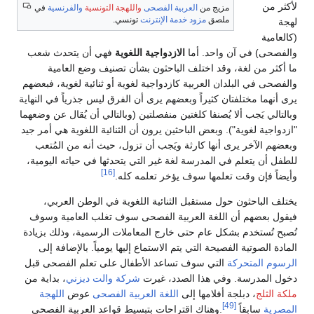
لأكثر من
مزيج من
العربية الفصحى
واللهجة التونسية
والفرنسية
في
ملصق
مزود خدمة الإنترنت
تونسي.
لهجة
(كالعامية
والفصحى) في آن واحد. أما
الازدواجية اللغوية
فهي أن يتحدث شعب
ما أكثر من لغة، وقد اختلف الباحثون بشأن تصنيف وضع العامية
والفصحى في البلدان العربية كازدواجية لغوية أو ثنائية لغوية، فبعضهم
يرى أنهما مختلفتان كثيراً وبعضهم يرى أن الفرق ليس جذرياً في النهاية
وبالتالي يَجب ألا يُصنفا كلغتين منفصلتين (وبالتالي أن يُقال عن وضعهما
"ازدواجية لغوية"). وبعض الباحثين يرون أن الثنائية اللغوية هي أمر جيد
وبعضهم الآخر يرى أنها كارثة ويَجب أن تزول، حيث أنه من المُتعب
للطفل أن يتعلم في المدرسة لغة غير التي يتحدثها في حياته اليومية،
[16]
وأيضاً فإن وقت تعلمها سوف يؤخر تعلمه كله.
يختلف الباحثون حول مستقبل الثنائية اللغوية في الوطن العربي،
فيقول بعضهم أن اللغة العربية الفصحى سوف تغلب العامية وسوف
تُصبح تُستخدم بشكل عام حتى خارج المعاملات الرسمية، وذلك بزيادة
المادة الصوتية الفصيحة التي يتم الاستماع إليها يومياً. بالإضافة إلى
الرسوم المتحركة
التي سوف تساعد الأطفال على تعلم الفصحى قبل
دخول المدرسة. وفي هذا الصدد، غيرت
شركة والت ديزني
، بداية من
ملكة الثلج
، دبلجة أفلامها إلى
اللغة العربية الفصحى
عوض
اللهجة
[49]
المصرية
سابقاً
.وهناك اقتراحات بتبسيط قواعد العربية الفصحى