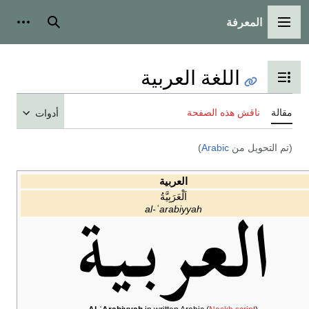
المعرفة
القائمة الرئيسية
بحث
أدوات
اللغة العربية
تبديل عرض جدول المحتويات
مقالة
ناقش هذه الصفحة
أدوات
(تم التحويل من
Arabic
)
العربية
اَلْعَرَبِيَّةُ
al-ʿarabiyyah