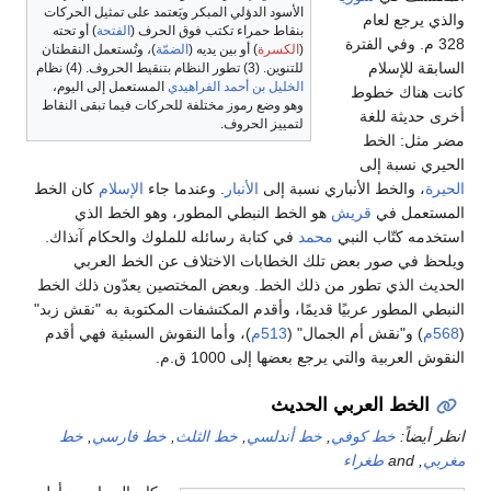
الأسود الدؤلي المبكر ويَعتمد على تمثيل الحركات
والذي يرجع لعام
بنقاط حمراء تكتب فوق الحرف (
الفتحة
) أو تحته
328 م. وفي الفترة
(
الكسرة
) أو بين يديه (
الضمّة
)، وتُستعمل النقطتان
السابقة للإسلام
للتنوين. (3) تطور النظام بتنقيط الحروف. (4) نظام
الخليل بن أحمد الفراهيدي
المستعمل إلى اليوم،
كانت هناك خطوط
وهو وضع رموز مختلفة للحركات فيما تبقى النقاط
أخرى حديثة للغة
لتمييز الحروف.
مضر مثل: الخط
الحيري نسبة إلى
الحيرة
، والخط الأنباري نسبة إلى
الأنبار
. وعندما جاء
الإسلام
كان الخط
المستعمل في
قريش
هو الخط النبطي المطور، وهو الخط الذي
استخدمه كتّاب النبي
محمد
في كتابة رسائله للملوك والحكام آنذاك.
ويلحظ في صور بعض تلك الخطابات الاختلاف عن الخط العربي
الحديث الذي تطور من ذلك الخط. وبعض المختصين يعدّون ذلك الخط
النبطي المطور عربيًا قديمًا، وأقدم المكتشفات المكتوبة به "نقش زبد"
(
568م
) و"نقش أم الجمال" (
513م
)، وأما النقوش السبئية فهي أقدم
النقوش العربية والتي يرجع بعضها إلى 1000 ق.م.
الخط العربي الحديث
انظر أيضاً:
خط كوفي
,
خط أندلسي
,
خط الثلث
,
خط فارسي
,
خط
مغربي
, and
طغراء