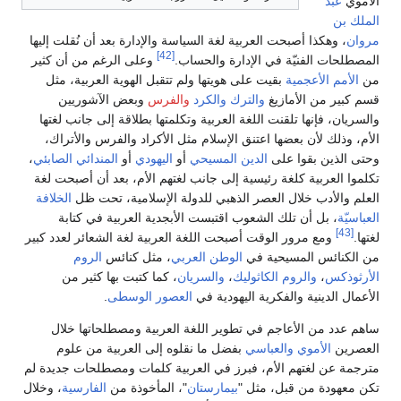
الأموي
عبد
الملك بن
مروان
، وهكذا أصبحت العربية لغة السياسة والإدارة بعد أن نُقلت إليها
[42]
المصطلحات الفنيّة في الإدارة والحساب.
وعلى الرغم من أن كثير
من
الأمم الأعجمية
بقيت على هويتها ولم تتقبل الهوية العربية، مثل
قسم كبير من الأمازيغ
والترك
والكرد
والفرس
وبعض الآشوريين
والسريان، فإنها تلقنت اللغة العربية وتكلمتها بطلاقة إلى جانب لغتها
الأم، وذلك لأن بعضها اعتنق الإسلام مثل الأكراد والفرس والأتراك،
وحتى الذين بقوا على
الدين المسيحي
أو
اليهودي
أو
المندائي الصابئي
،
تكلموا العربية كلغة رئيسية إلى جانب لغتهم الأم، بعد أن أصبحت لغة
العلم والأدب خلال العصر الذهبي للدولة الإسلامية، تحت ظل
الخلافة
العباسيّة
، بل أن تلك الشعوب اقتبست الأبجدية العربية في كتابة
[43]
لغتها.
ومع مرور الوقت أصبحت اللغة العربية لغة الشعائر لعدد كبير
من الكنائس المسيحية في
الوطن العربي
، مثل كنائس
الروم
الأرثوذكس
،
والروم الكاثوليك
،
والسريان
، كما كتبت بها كثير من
الأعمال الدينية والفكرية اليهودية في
العصور الوسطى
.
ساهم عدد من الأعاجم في تطوير اللغة العربية ومصطلحاتها خلال
العصرين
الأموي
والعباسي
بفضل ما نقلوه إلى العربية من علوم
مترجمة عن لغتهم الأم، فبرز في العربية كلمات ومصطلحات جديدة لم
تكن معهودة من قبل، مثل "
بيمارستان
"، المأخوذة من
الفارسية
، وخلال