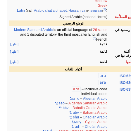
Hebrew
Greek
[2]
Latin
(incl.
Arabic chat alphabet
,
Hassaniya
)
(in
Senegal
)
Signed Arabic (national forms)
غ المعلـَّمة
الوضع الرسمي
Modern Standard Arabic
is an official language of
26 states
 رسمية في
and 1 disputed territory, the third most after English and
[3]
French
قائمة
[اظهر]
قائمة
أقلية
[اظهر]
رف بها في
قائمة
مها
[اظهر]
أكواد اللغات
ara
ISO 63
ara
ISO 63
ara
– inclusive code
ISO 63
Individual codes:
arq
–
Algerian Arabic
aao
–
Algerian Saharan Arabic
bbz
–
Babalia Creole Arabic
abv
–
Baharna Arabic
shu
–
Chadian Arabic
acy
–
Cypriot Arabic
adf
–
Dhofari Arabic