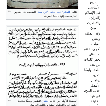
التشريع
الأساسي
كتاب "
القانون في الطب
"
لابن سينا
، الطبيب ذي الجذور
في الإسلام
الفارسية، دوّنها باللغة العربية.
(القرآن،
والأحاديث
النبوية)،
ولأن الصلاة
وبعض
العبادات
أخرى، لا تتم
إلا بإتقان
بعض كلمات
من هذه
اللغة، وأيضًا
لتعريب
دواوين
الأمصار
حديثة الفتح،
في عهد
الخليفة
الصفحة الأولى من كتاب
الكندي
تتضمن وصفًا للتحليل
الشفرات والتحليل المتكرر باللغة العربية.