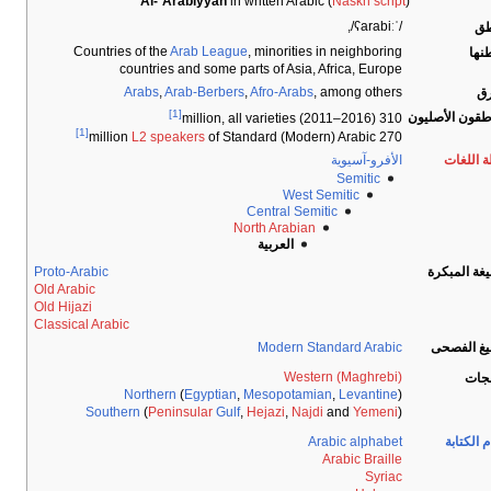
Al-ʿArabiyyah
in written Arabic (
Naskh script
)
,
/ˈʕarabiː/
طق
Countries of the
Arab League
, minorities in neighboring
نها
countries and some parts of Asia, Africa, Europe
Arabs
,
Arab-Berbers
,
Afro-Arabs
, among others
رق
[1]
اطقون الأصليون
310 million, all varieties (2011–2016)
[1]
L2 speakers
of Standard (Modern) Arabic
270 million
الأفرو-آسيوية
ة اللغات
Semitic
West Semitic
Central Semitic
North Arabian
العربية
Proto-Arabic
غة المبكرة
Old Arabic
Old Hijazi
Classical Arabic
Modern Standard Arabic
يغ الفصحى
Western (Maghrebi)
هجات
Northern
(
Egyptian
,
Mesopotamian
,
Levantine
)
Southern
(
Peninsular
Gulf
,
Hejazi
,
Najdi
and
Yemeni
)
Arabic alphabet
 الكتابة
Arabic Braille
Syriac