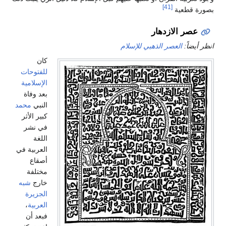
[41]
بصورة قطعية
عصر الازدهار
انظر أيضاً:
العصر الذهبي للإسلام
كان
للفتوحات
الإسلامية
بعد وفاة
النبي
محمد
كبير الأثر
في نشر
اللغة
العربية في
أصقاع
مختلفة
خارج
شبه
الجزيرة
العربية
،
فبعد أن