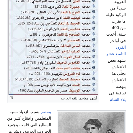
العربية
شيءٌ من
الركود طيلة
ما يقرب
من 400
سنة، أخذت
في أواخر
القرن
التاسع عشر
تشهد بعض
الانتعاش.
تجلّى هذا
الانتعاش
بنهضة
ثقافية في
أشهر معاجم اللغة العربية
بلاد الشام
ومصر
بسبب ازدياد نسبة
المتعلمين وافتتاح كثير من
المطابع التي قامت بتجميع
الحروف العربية، ونشرت