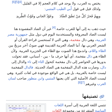
[6]
[5]
[4]
يختص به العرب، ولا يوجد في كلام العجم إلا في القليل.
ولذلك قيل في قول
أَبي الطيب المتنبي
:
وبِهِمْ فَخرُ كلِّ مَنْ نَطَقَ الضَّادَ
وعَوْذُ الجاني وغَوْثُ الطَّريدِ
[4]
حيث ذهب به إلى أنها للعرب خاصة.
غير أن الضاد المقصودة هنا
ليست الضاد المعروفة والمستخدمة اليوم في دول مثل
جمهورية مصر
العربية
، وهي دال
مفخمة
، وهي التي لا تُستحسن قراءة القرآن أو
الشعر العربي بها، أما الضاد العربية القديمة فهي صوتٌ آخر مزيجٌ بين
الظاء
واللام
، واندمج هذا الصوت مع الظاء في الجزيرة العربية. ولأن
الظاء هي
ذال
مفخمة، أي أنها حرف ما - بين - أسناني، فقد تحولت
بدورها في الحواضر إلى دال مفخمة كتحول
الثاء
إلى
تاء
والذال إلى
دال
، وصارت هذه الدال المفخمة هي الضاد الحديثة.
فالدال
المفخمة
ليست خاصة بالعربية، بل هي في الواقع موجودة في لغات كثيرة. وهي
ليست الضاد الأصلية التي كان يعنيها
المتنبي
وابن منظور
صاحب
لسان
[8]
[7]
العرب
وغيرهم.
تصنيفها
تنتمي اللغة العربية إلى أسرة
اللغات
السامية
المتفرعة من مجموعة
اللغات