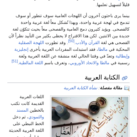
قليلاً لتسهيل تعلمها.
بينما يرى باحثون آخرون أن اللهجات العامية سوف تتطور أو سوف
تندمج في لهجة عربية واحدة، وبهذا تُشكل معاً لغة عربية واحدة
كالفصحى. ويؤيد كثيرون دمج العامية والفصحى معاً بحيث تتكوّن لغة
جديدة بين الاثنتين. لكن هذا الاقتراح لا يحظى بكثير من التأييد نظراً لأن
[50]
الفصحى هي لغة
القرآن
والأدب
.
. وقد تطورت
اللهجة الصقلية
المحكية في
مالطا
، فقد استبدلت المفردات العربية بأخرى
إنجليزية
وإيطالية
وتعدّ في وقتنا الحالي لغة منشقة عن اللغة العربية ولغة
[51]
رسمية في
مالطا
والاتحاد الأوروبي
، وتعرف باسم
اللغة المالطية
.
الكتابة العربية
مقالة مفصلة
:
نشأة الكتابة العربية
اللغات العربية
القديمة كانت تكتب
بالخطين
المسند
والثمودي
، ثم دخل
الخط النبطي على
اللغة العربية الحديثة