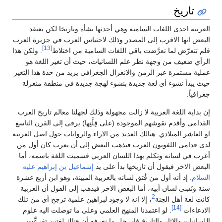
تاريخ
العربية احدى اللغات السامية وهي أحدثها نشأة وتاريخا لكن يعتقد
البعض انها الاقرب إلى المصدر وذلك لاحتباس العرب في جزيرة العرب
[13]
فلم تتعرّض لما تعرَّضت باقي اللغات السامية من اختلاط
. ولكن هذا
الرأي ضعيف من وجهة نظر علم اللسانيات، حيث أن تغير اللغة هو
عملية مستمرة عبر الزمن والانعزال الجغرافي يزيد من حدة هذا التغير
حيث يبدأ نشوء أي لغة جديدة بنشوء لهجة جديدة في منطقة منعزلة
جغرافياً.
إن بداية اللغة العربية لا زالت مجهولة وذلك لجهلنا معالم تاريخ العرب
القدامى وأقدم نقوشهم الموجودة (على قِلَّتِها) يرقى إلى القرن التاسع
او العاشر الميلادي. هنالك العديد من الاراء والروايات حول اصل العربية
لدى قدامى اللغويون العرب فيذهب البعض إلى أن يعرب كان أول من
أعرب في لسانه وتكلم بهذا اللسان العربي فسميت اللغة باسمه، أما
البعض الاخر فيقول أن تاريخها بدأ على يد
إسماعيل بن إبراهيم عليه
السلام
. إذ أنه أول من فُتق لسانه بالعربية المبينة، وهو ابن أربع عشرة
سنة ونَسِي لسان أبيه، أما البعض الاخر فيذهب إلى القول أن العربية
2
كانت لغة أهل الجنة
، إلا انه لا وجود لبراهين علمية ترجح أي من تلك
[14]
الادعاءات
. لو اعتمدنا المنهج العلمي وعلى ما توصلت اليه علوم
اللسانيات والاثار والتاريخ فإن جل ما نعرفه أن هناك لغتين تفرعَّت