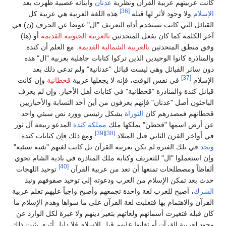
كانت عربيتهم عربية القرآن ونظرية
عدنان
وأبنائه عصبية ظهرت بعد
[36]
الإسلام
ولا وجود لأثر لها قبله
هذه اللغة العربية هي عربية كل
القبائل التي كانت تستخدم أداة التعريف "ال" عوضا عن الحرف (ن) في
آخر الكلمة كما كان يفعل المتحدثين
بالعربية الجنوبية القديمة
أو (ها)
وفق منطق المتحدثين
بالعربية الشمالية القديمة
. مع العلم أن كندة
والمناذرة كانوا الوحيدين الذين تركوا كتابات جاهلية بعربية "ال" هذه
دون سائر القبائل وهي ليست قبائل "عدنانية" ولم تدعي ذلك بعد
[37]
الإسلام
في نفس الوقت، فإنه لا يجعلها عربية
قحطانية
وإن كانت
قبائل كندة والمناذرة "قحطانية" في كتابات أهل الأخبار. وإن لم يعرف
الباحثون أصل "عدنان" فإنهم يعرفون من أين أخذ النسابة والأخباريين
قحطانهم فمصدرهم كان
التوراة
بشكل رئيسي وورد نص سبئي واحد
عن أرض اسمها "قحطن" يملكها ملك
مملكة كندة
المدعو ربيعة آل ثور
[39]
[38]
في أواخر القرن الثاني قبل الميلاد
ومع ذلك فإن كتابات كندة
ونجد
في تلك الفترة لم تكن بعربية القرآن بل كانت لغتهم "شبه سبئية"
وإن استعملوا "ال" للتعريف وكتابة ملك المناذرة في بادية الشام تحوي
[40]
ألفاظاً ومصطلحات تمنعها أن تعد من عربية القرآن
توحيد اللهجات
حدث بعد تمكن الإسلام من العرب ودعوته إلى توحيد صفوفهم ونبذ
الشرك
، أصبح للعرب لغة واحدة تجمعهم وأصبح واجباً عليهم تعلم عربية
القرآن والاهتمام بها فتغلبت لغة القرآن على ما سواها وهدم الإسلام ما
كان قبله فتغيرت أسمائهم ولغاتهم بتغير دينهم ولا عبرة لكل الوارد عن
وجود لعربية القرآن أو تغلبها عليهم قبل الإسلام فلا دليل أثري يثبت ذلك