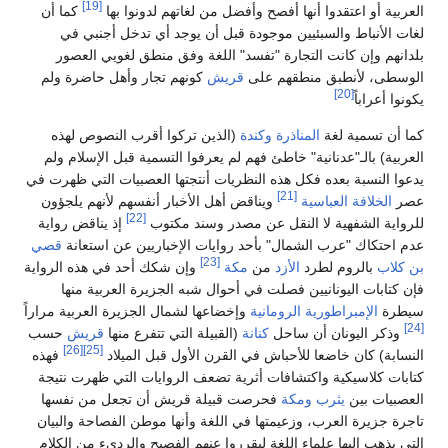
[19]
العربية أو اعتقدوا أنها أفصح وأفضل من لغاتهم لدونوا بها
كما أن
لغات الأنباط والسبئيين موجودة قبل أن يوجد أي تدخل أجنبي في
بلدانهم وإن كانت التجارة "تفسد" اللغة وفق منطق لغويي العصور
الوسطى، لأنطبق منطقهم على
قريش
كونهم تجار وأهل حاضرة ولم
[20]
يكونوا أعراباً
كما أن تسمية لغة
المناذرة
وكندة
(الذين تركوا أقرب النصوص لهذه
العربية) بالـ"عدنانية" خاطئ فهم لم يعرفوا التسمية قبل الإسلام ولم
يدعوا النسبة بعده فكل هذه النظريات أنتجتها العصبيات التي ظهرت في
[21]
عصر
الخلافة العباسية
ويناقض أهل الأخبار أنفسهم لأنهم يلجؤون
[22]
للرواية الشفهية لا النقل عن مصدر وسند مكتوب
إذ يناقض رواية
عدم احتكاك "عرب الشمال" بأحد روايات الإخباريين عن استعانة
قصي
[23]
بن كلاب
بالروم لطرد
الأزد
من
مكة
وإن شكك أحد في هذه الرواية
فإن كتابات اليونانيين فصلت في أحوال شبه الجزيرة العربية منها
سيطرة
الإمبراطورية الرومانية
وإخضاعها لشمال الجزيرة العربية مراراً
[24]
وذكر اليونان أن ساحل
كنانة
(القبيلة التي تتفرع منها
قريش
حسب
[26]
[25]
النسابة) كان خاضعا للأحباش في القرن الأول قبل الميلاد
فهذه
كتابات كلاسيكية واكتشافات أثرية تضعف الروايات التي ظهرت نتيجة
العصبيات بين
يثرب
ومكة
فحرصت قبيلة قريش أن تجعل من نفسها
تاجرة جزيرة العرب، وزعيمتها في اللغة وأنها موطن الفصاحة والبيان
التي يذهب إليها علماء اللغة ليقرروا عنهم الفصيح والرديء من الكلام