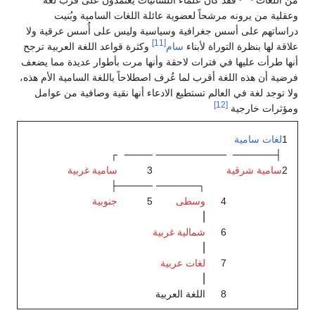
وعقلية من يرونه مرشحاً لعضوية عائلة اللغات السامية وبُنيت
دراساتهم على أسس جغرافية وسياسية وليس على أُسس عرقية ولا
[11]
علاقة لها بنظرة التوراة لأبناء
سام
وكثرة قواعد اللغة العربية ترجح
أنها طرأت عليها في فترات لاحقة وأنها مرت بأطوار عديدة مما يضعف
فرضية أن هذه اللغة أقرب لما عُرف اصطلاحاً باللغة السامية الأم هذه،
ولا توجد لغة في العالم تستطيع الادعاء أنها نقية وصافية من عوامل
[12]
ومؤثرات خارجية
1
لغات سامية
┌
────
───────
───
┤──────
2
سامية شرقية
3
سامية غربية
├
─────
┐──────
4
وسطى
5
جنوبية
⎟
6
شمالية غربية
⎟
7
لغات عربية
⎟
8
اللغة العربية