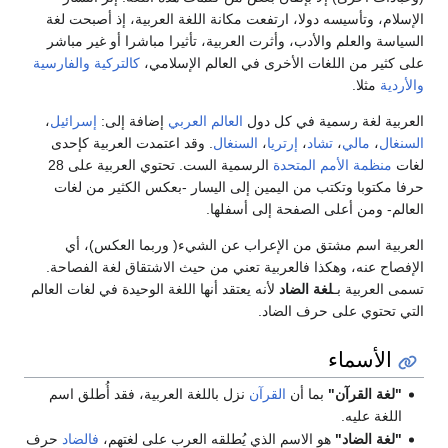
الإسلام، وتأسيسه دولا، ارتفعت مكانة اللغة العربية، إذ أصبحت لغة
السياسة والعلم والأدب، وأثرت العربية، تأثيرا مباشرا أو غير مباشر
على كثير من اللغات الأخرى في العالم الإسلامي،
كالتركية
والفارسية
والأردية
مثلا.
العربية لغة رسمية في كل دول
العالم العربي
إضافة إلى:
إسرائيل
،
السنغال
،
مالي
،
تشاد
،
إرتريا
،
السنغال
. وقد اعتمدت العربية كإحدى
لغات
منظمة الأمم المتحدة
الرسمية الست. تحتوي العربية على 28
حرفا مكتوبا وتكتب من اليمين إلى اليسار -بعكس الكثير من لغات
العالم- ومن أعلى الصفحة إلى أسفلها.
العربية اسم مشتق من الإعراب عن الشيء( وربما العكس)، أي
الإفصاح عنه، وهكذا فالعربية تعني من حيث الاشتقاق لغة الفصاحة.
تسمى العربية بـ
لغة الضاد
لأنه يعتقد أنها اللغة الوحيدة في لغات العالم
التي تحتوي على حرف الضاد.
الأسماء
"لغة القرآن"
بما أن
القرآن
نزل باللغة العربية، فقد أُطلق اسم
اللغة عليه.
"لغة الضاد"
هو الاسم الذي يُطلقه العرب على لغتهم،
فالضاد
حرف