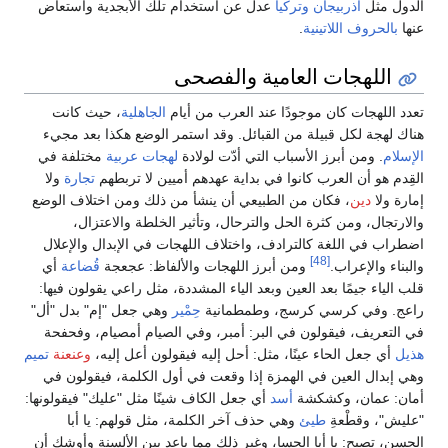
الدول مثل
أذربيجان
وتركيا
عدل عن استخدام تلك الأبجدية واستعاض
عنها
بالحروف اللاتينية
.
اللهجات العامية والفصحى
تعدد اللهجات كان موجودًا عند العرب من أيام
الجاهلية
، حيث كانت
هناك لهجة لكل قبيلة من القبائل. وقد استمر الوضع هكذا بعد مجيء
الإسلام
. ومن أبرز الأسباب التي أدّت لولادة
لهجات عربية
مختلفة في
القِدم هو أن العرب كانوا في بداية عهدهم أميين لا تربطهم
تجارة
ولا
إمارة ولا
دين
، فكان من الطبيعي أن ينشأ من ذلك ومن اختلاف الوضع
والارتجال، ومن كثرة الحل والترحال، وتأثير الخلطة والاعتزال،
اضطراب في اللغة كالترادف، واختلاف اللهجات في الإبدال والإعلال
[48]
والبناء والإعراب.
ومن أبرز اللهجات والألفاظ: عجعجة
قُضاعة
أي
قلب الياء جيمًا بعد العين وبعد الياء المشددة، مثل راعي يقولون فيها:
راعج. وفي كرسي كرسج، وطمطمانية
حِمْير
وهي جعل "إم" بدل "أل"
في التعريف، فيقولون في البر: أمبر، وفي الصيام أمصيام، وفحفحة
هذيل
أي جعل الحاء عينًا، مثل: أحل إليه فيقولون أعل إليه،
وعنعنة
تميم
وهي إبدال العين في الهمزة إذا وقعت في أول الكلمة، فيقولون في
أمان: عمان، وكشكشة
أسد
أي جعل الكاف شينًا مثل "عليك" فيقولونها:
"عليش"، وقطْعةِ
طيئ
وهي حذف آخر الكلمة، مثل قولهم: يا أبا
الحسن، تصبح: يا أبا الحسا، وغير ذلك مما باعد بين الألسنة وأوشك أن