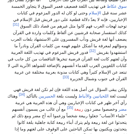
سوق عكاظ
في تهذيب اللغة فضعيف فعمر السوق لا يتجاوز الخمسة
عشر سنة قبل
الإسلام
وحتى لو كان له الدور المزعوم في كتابات
الإخباريين، فإنه لا يعدّ دلالة قطعية على دور قريش قبل الإسلام في
[31]
توحيد لهجات العرب فهم كانوا مثل غيرهم من قصاد ذلك السوق
كذلك استفسار صحابة قرشيين عن ألفاظ وكلمات واردة في القرآن
يضعف أنها لغة قريش ودأب المفسرون على الاستشهاد بلغات العرب
وسؤالهم لمعرفة ما أشكل عليهم فهمه من كلمات القرآن ونادراً ما
[32]
استشهدوا بقريش
فدور قريش المزعوم في تهذيب اللغة العربية
وأن لغتهم كانت لغة القرآن فرضية تنخرها التناقضات من كل جانب في
كتابات اللغويين العرب القدماء أنفسهم بالإضافة للشواهد الأثرية التي لا
تبتعد عن الإسلام كثيراً وهي كتابات مدونة بعربية مختلفة عن عربية
[33]
القرآن في جنوب وشمال الجزيرة
ولكن يبقى السؤال عن أصل هذه اللغة فإن لم تكن لغة قريش فهي
[34]
ليست لغة
اللحيانيين
والأنباط
وليست بلغة
الحميريين
بالتأكيد
وهناك
رأي آخر ظهر في كتابات الإخباريين وهي أن هذه العربية هي عربية
[35]
مضر
وخصصوا مضر دون
ربيعة
مع أن غالب من يسمون أنفسهم
"علماء الأنساب" جعلوا ربيعة شخصاً وزعموا أنه أخ مضر ومع ذلك لم
يتحدثوا عن لغة ربيعة ولم يترك أبناء ربيعة كتابة جاهلية بلغة كانوا
يتحدثون ويكتبون بها تمكن الباحثين على الوقوف على لغتهم وما إذا