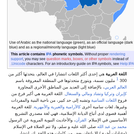
Use of Arabic as the national language (green), as an official language (dark
blue) and as a regional/minority language (light blue)
This article contains
IPA
phonetic symbols.
Without proper
rendering
support
, you may see
question marks, boxes, or other symbols
instead of
.
Unicode
characters. For an introductory guide on IPA symbols, see
Help:IP
اللغة العربية
هي إحدى أكثر اللغات انتشارا في العالم، يتحدثها أكثر من
1
300
مليون نسمة، ويتوزع متحدثوها في المنطقة المعروفة باسم
العالم العربي
، بالإضافة إلى العديد من المناطق الأخرى المجاورة
كإيران
وتركيا
وتشاد
ومالي
والسنغال
. اللغة العربية هي أكبر فرع من
فروع
اللغات السامية
وتشبه إلى حد كبير، من ناحية البنية والمفردات
وغيرها، لغات سامية أخرى
كالآرامية
والعبرية
والأمهرية
. للغة العربية
أهمية قصوى لدى أتباع الديانة الإسلامية، فهي لغة مصدري التشريع
الأساسيين في الإسلام:
القرآن
، والأحاديث النبوية المروية عن الرسول
محمد بن عبد الله
صلى الله عليه و سلم، ولا تتم الصلاة في الإسلام
(وعبادات أخرى) إلا بإتقان بعض من كلمات هذه اللغة. إثر انتشار