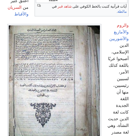
اعتنق كثير
آيات قرآنية كتبت بالخط الكوفي على
شاهد قبر
في
من
السريان
مالطة
.
والأقباط
والروم
والأمازيغ
والآشوريين
الدين
الإسلامي،
أصبحوا عربًا
باللغة كذلك
الأمر،
لسببين
رئيسيين،
منها أن
اللغة
الجديدة
كانت لغة
الدين حديث
النشأة، وهي
لغة مصدر