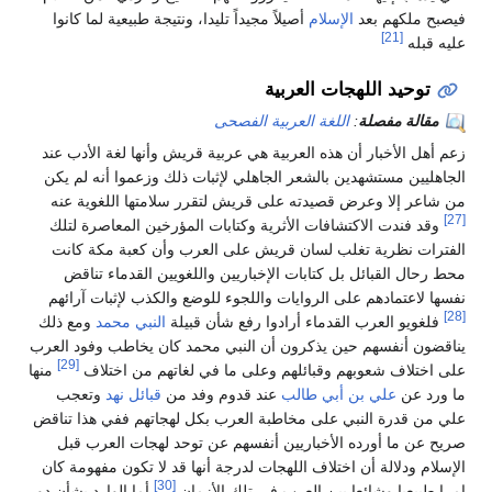
فيصبح ملكهم بعد
الإسلام
أصيلاً مجيداً تليدا، ونتيجة طبيعية لما كانوا
[21]
عليه قبله
توحيد اللهجات العربية
مقالة مفصلة
:
اللغة العربية الفصحى
زعم أهل الأخبار أن هذه العربية هي عربية قريش وأنها لغة الأدب عند
الجاهليين مستشهدين بالشعر الجاهلي لإثبات ذلك وزعموا أنه لم يكن
من شاعر إلا وعرض قصيدته على قريش لتقرر سلامتها اللغوية عنه
[27]
وقد فندت الاكتشافات الأثرية وكتابات المؤرخين المعاصرة لتلك
الفترات نظرية تغلب لسان قريش على العرب وأن كعبة مكة كانت
محط رحال القبائل بل كتابات الإخباريين واللغويين القدماء تناقض
نفسها لاعتمادهم على الروايات واللجوء للوضع والكذب لإثبات آرائهم
[28]
فلغويو العرب القدماء أرادوا رفع شأن قبيلة
النبي محمد
ومع ذلك
يناقضون أنفسهم حين يذكرون أن النبي محمد كان يخاطب وفود العرب
[29]
على اختلاف شعوبهم وقبائلهم وعلى ما في لغاتهم من اختلاف
منها
ما ورد عن
علي بن أبي طالب
عند قدوم وفد من
قبائل نهد
وتعجب
علي من قدرة النبي على مخاطبة العرب بكل لهجاتهم ففي هذا تناقض
صريح عن ما أورده الأخباريين أنفسهم عن توحد لهجات العرب قبل
الإسلام ودلالة أن اختلاف اللهجات لدرجة أنها قد لا تكون مفهومة كان
[30]
امرا طبيعيا وشائعا بين العرب في تلك الأزمان
أما الوارد بشأن دور