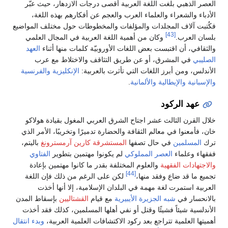
العصر الذهبي بلغت اللغة العربية أقصى درجات الازدهار، حيث عبّر
الأدباء والشعراء والعلماء العرب والعجم عن أفكارهم بهذه اللغة،
فكُتبت آلاف المجلدات والمؤلفات والمخطوطات حول مختلف المواضيع
[43]
بلسان العرب.
وكان من أهمية اللغة العربية في المجال العلمي
والثقافي، أن اقتبست بعض اللغات الأوروبيّة كلمات منها أثناء
العهد
الصليبي
في المشرق، أو عن طريق التثاقف والاختلاط مع عرب
الأندلس، ومن أبرز اللغات التي تأثرت بالعربية:
الإنكليزية
والفرنسية
والإسبانية
والإيطالية
والألمانية
.
عهد الركود
خلال القرن الثالث عشر اجتاح الشرق العربي المغول بقيادة هولاكو
خان، فأمعنوا في معالم الثقافة والحضارة تدميرًا وتخريبًا، الأمر الذي
ترك
المسلمين
في حال تصفها
المستشرقة كارين آرمسترونغ
باليتم،
ففقهاء وعلماء
العصر المملوكي
لم يكونوا مهتمين بتطوير
الفتاوي
والاجتهادات الفقهية
والعلوم المختلفة بقدر ما كانوا مهتمين بإعادة
[44]
تجميع ما قد ضاع وفقد منها،
لكن على الرغم من ذلك فإن اللغة
العربية استمرت لغة مهمة في البلدان الإسلامية، إلا أنها أخذت
بالانحسار في
شبه الجزيرة الأيبيرية
مع قيام
القشتاليين
بإسقاط المدن
الأندلسية شيئاً فشيئًا وقتل أو نفي أهلها المسلمين، كذلك فقد أخذت
أهميتها العلمية تتراجع بعد ركود الاكتشافات العلمية العربية،
وبدء انتقال