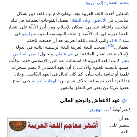
شعلة الحضارة إلى أوروبا
.
بالمقابل أخذت اللغة العربية تجد موطئ قدم لها، كلغة دين بشكل
أساسي، في
الأناضول
وبلاد البلقان
بفضل الفتوحات العثمانية في تلك
النواحي، واعتناق عدد من السكان للإسلام، ومن أبرز الأدلّة على انتشار
اللغة العربية في تلك الأصقاع الحجة المؤسسة لمدينة
سراييفو
في
سنة
1462
، والتي كُتبت باللغة العربية بعد أن خضعت للحكم
[45]
العثماني.
أصبحت اللغة العربية اللغة الرسمية الثانية في الدولة
الإسلامية عند انتقال الخلافة إلى
بني عثمان
، وبحلول
القرن السادس
عشر
كانت اللغة العربية قد استحالت لغة الدين الإسلامي فقط، وقلّت
أهميتها بالنسبة للعلوم والآداب، إذ أن العهد العثماني لا يتسم بمنجزات
علمية أو ثقافية ذات شأن، كما كان الحال في العهد العبّاسي، وخلال
هذا العهد أخذت مسافة الخلاف تتسع بين
اللهجات العربية
حتى أصبح
بعضها غريبًا عن بعض في النطق والتعبير.
عهد الانتعاش والوضع الحالي
انظر أيضاً:
أدب مهجري
بعد أن
سيطر على
اللغة