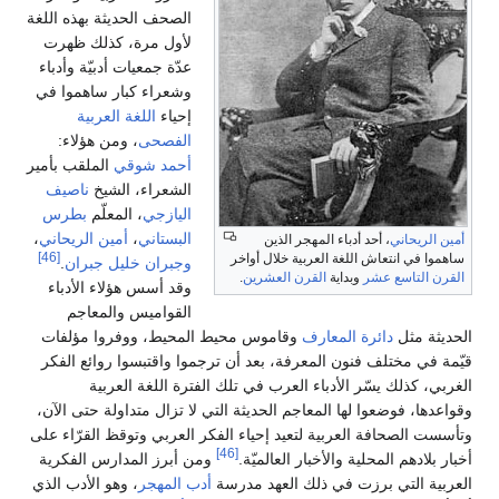
الصحف الحديثة بهذه اللغة
لأول مرة، كذلك ظهرت
عدّة جمعيات أدبيّة وأدباء
وشعراء كبار ساهموا في
إحياء
اللغة العربية
الفصحى
، ومن هؤلاء:
أحمد شوقي
الملقب بأمير
الشعراء، الشيخ
ناصيف
اليازجي
، المعلّم
بطرس
البستاني
،
أمين الريحاني
،
أمين الريحاني
، أحد أدباء المهجر الذين
[46]
ساهموا في انتعاش اللغة العربية خلال أواخر
وجبران خليل جبران
.
القرن التاسع عشر
وبداية
القرن العشرين
.
وقد أسس هؤلاء الأدباء
القواميس والمعاجم
الحديثة مثل
دائرة المعارف
وقاموس محيط المحيط، ووفروا مؤلفات
قيّمة في مختلف فنون المعرفة، بعد أن ترجموا واقتبسوا روائع الفكر
الغربي، كذلك يسّر الأدباء العرب في تلك الفترة اللغة العربية
وقواعدها، فوضعوا لها المعاجم الحديثة التي لا تزال متداولة حتى الآن،
وتأسست الصحافة العربية لتعيد إحياء الفكر العربي وتوقظ القرّاء على
[46]
أخبار بلادهم المحلية والأخبار العالميّة.
ومن أبرز المدارس الفكرية
العربية التي برزت في ذلك العهد مدرسة
أدب المهجر
، وهو الأدب الذي