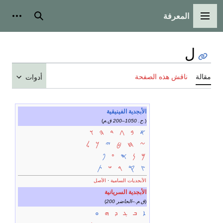
المعرفة
القائمة الرئيسية
بحث
أدوات
ل
مقالة
ناقش هذه الصفحة
أدوات
الأبجدية الفينيقية
)
ح. 1050–200 ق.م.
(
𐤀
𐤁
𐤂
𐤃
𐤄
𐤅
𐤆
𐤇
𐤈
𐤉
𐤊
𐤋
𐤌
𐤍
𐤎
𐤏
𐤐
𐤑
𐤒
𐤓
𐤔
𐤕
الأبجديات السامية
·
الأصل
الأبجدية السريانية
)
200 ق.م.–الحاضر
(
ܐ
ܒ
ܓ
ܕ
ܗ
ܘ