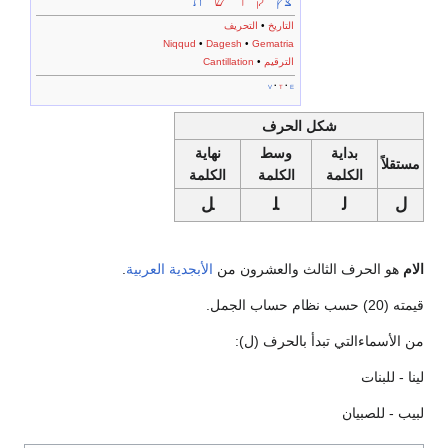
צץ
ק
ר
ש
ת
التاريخ
•
التحريف
Niqqud
•
Dagesh
•
Gematria
الترقيم
•
Cantillation
v
t
e
شكل الحرف
بداية
وسط
نهاية
مستقلاً
الكلمة
الكلمة
الكلمة
ل
ل‍
‍ل‍
‍ل
الام
هو الحرف الثالث والعشرون من
الأبجدية العربية
.
قيمته (20) حسب نظام حساب الجمل.
من الأسماءالتي تبدأ بالحرف (ل):
لينا - للبنات
لبيب - للصبيان