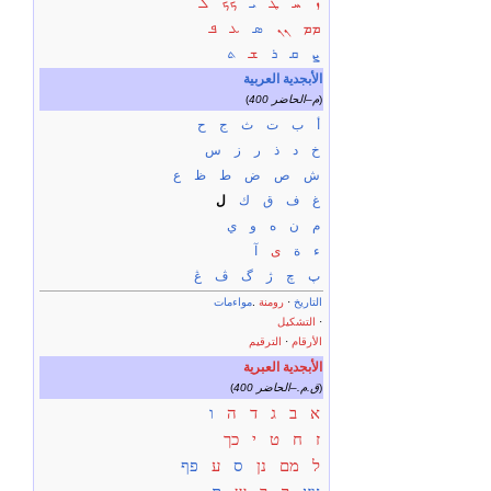
ܙ
ܚ
ܛ
ܝ
ܟܟ
ܠ
ܡܡ
ܢܢ
ܣ
ܥ
ܦ
ܨ
ܩ
ܪ
ܫ
ܬ
الأبجدية العربية
)
400 م–الحاضر
(
أ
ب
ت
ث
ج
ح
خ
د
ذ
ر
ز
س
ش
ص
ض
ط
ظ
ع
غ
ف
ق
ك
ل
م
ن
ه
و
ي
ء
ة
ى
آ
پ
چ
ژ
گ
ڤ
ڠ
التاريخ
·
رومنة
.
مواءمات
·
التشكيل
الأرقام
·
الترقيم
الأبجدية العبرية
)
400 ق.م.–الحاضر
(
א
ב
ג
ד
ה
ו
ז
ח
ט
י
כך
ל
מם
נן
ס
ע
פף