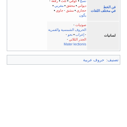
نسخ
•
كوفي
•
ثلث
•
رقعة
ديواني
•
محقق
•
مغربي
•
فن الخط
حجازي
•
مشق
جاوي
•
في مختلف اللغات
پگون
صوتيات
الحروف الشمسية والقمرية
إعراب
•
نحو
لسانيات
الجذر الثلاثي
Mater lectionis
تصنيف
:
حروف عربية