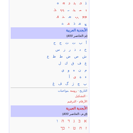
ܐ
ܒ
ܓ
ܕ
ܗ
ܘ
ܙ
ܚ
ܛ
ܝ
ܟܟ
ܠ
ܡܡ
ܢܢ
ܣ
ܥ
ܦ
ܨ
ܩ
ܪ
ܫ
ܬ
الأبجدية العربية
)
400 م–الحاضر
(
أ
ب
ت
ث
ج
ح
خ
د
ذ
ر
ز
س
ش
ص
ض
ط
ظ
ع
غ
ف
ق
ك
ل
م
ن
ه
و
ي
ء
ة
ى
آ
پ
چ
ژ
گ
ڤ
ڠ
التاريخ
·
رومنة
.
مواءمات
·
التشكيل
الأرقام
·
الترقيم
الأبجدية العبرية
)
400 ق.م.–الحاضر
(
א
ב
ג
ד
ה
ו
ז
ח
ט
י
כך