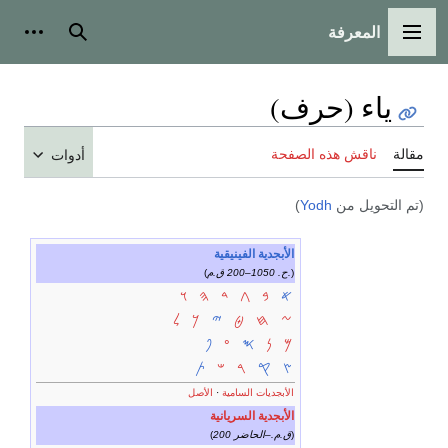
المعرفة
القائمة الرئيسية
بحث
أدوات
ياء (حرف)
مقالة
ناقش هذه الصفحة
أدوات
(تم التحويل من
Yodh
)
الأبجدية الفينيقية
)
ح. 1050–200 ق.م.
(
𐤀
𐤁
𐤂
𐤃
𐤄
𐤅
𐤆
𐤇
𐤈
𐤉
𐤊
𐤋
𐤌
𐤍
𐤎
𐤏
𐤐
𐤑
𐤒
𐤓
𐤔
𐤕
الأبجديات السامية
·
الأصل
الأبجدية السريانية
)
200 ق.م.–الحاضر
(