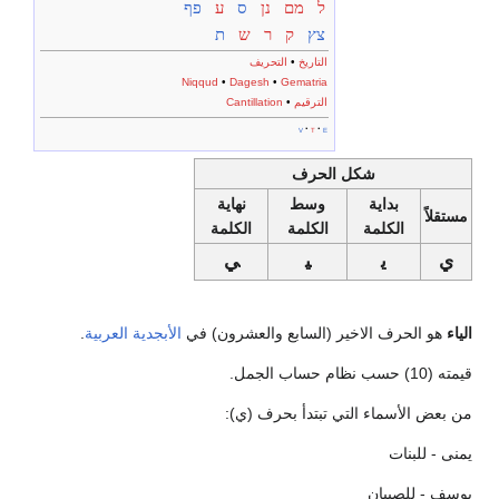
ל
מם
נן
ס
ע
פף
צץ
ק
ר
ש
ת
التاريخ
•
التحريف
Niqqud
•
Dagesh
•
Gematria
الترقيم
•
Cantillation
v
t
e
شكل الحرف
بداية
وسط
نهاية
مستقلاً
الكلمة
الكلمة
الكلمة
ي
ي‍
‍ي‍
‍ي
الياء
هو الحرف الاخير (السابع والعشرون) في
الأبجدية العربية
.
قيمته (10) حسب نظام حساب الجمل.
من بعض الأسماء التي تبتدأ بحرف (ي):
يمنى - للبنات
يوسف - للصبيان