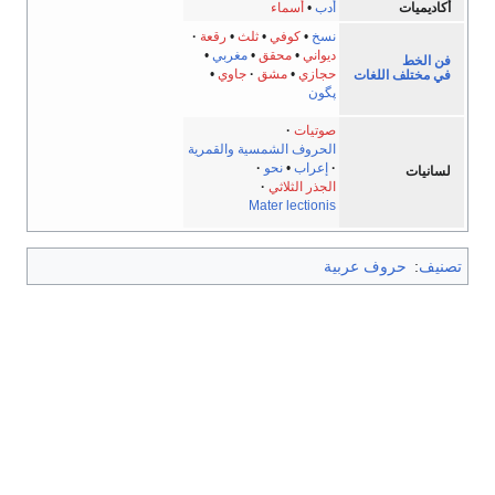
أكاديميات
أدب
•
أسماء
نسخ
•
كوفي
•
ثلث
•
رقعة
ديواني
•
محقق
•
مغربي
•
فن الخط
حجازي
•
مشق
جاوي
•
في مختلف اللغات
پگون
صوتيات
الحروف الشمسية والقمرية
إعراب
•
نحو
لسانيات
الجذر الثلاثي
Mater lectionis
تصنيف
:
حروف عربية