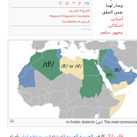
צץ
ק
ר
ש
ת
وصار لهما
التاريخ
•
التحريف
نفس النطق:
Niqqud
•
Dagesh
•
Gematria
أسناني
الترقيم
•
Cantillation
احتكاكي
v
t
e
مجهور
مبلعم
The main pronunciat
⟨
ض
⟩
in Arabic dialects.
قالب:إنگ
ðˤ
في
الجزيرة العربية
(باستثناء
اليمن
وسلطنة عُمان
وأجزاء