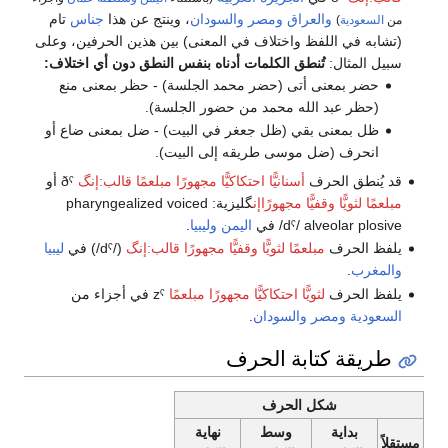
والعراق
ومصر
والسودان
، وينتج عن هذا
جناس
تام
من
السعودية
)
(تشابه في اللفظ واختلاف في المعنى) بين هذين الحرفين، وعلى
سبيل المثال:
تُنطق الكلمات أدناه بنفس النطق دون أي اختلاف:
حضر بمعنى أتى (حضر محمد الجلسة) - حظر بمعنى منع
(حظر عبد الله محمد من حضور الجلسة).
ظل بمعنى بقي (ظل جعغر في البيت) - ضل بمعنى ضاع أو
انحرف (ضل موسى طريقه إلى البيت).
قد يُنطق الحرف
أسنانيًّا احتكاكيًّا مجهورًا
مبلعمًا
قالب:إنگ
ðˤ
أو
مبلعمًا
لثويًّا وقفيًّا مجهورًاإن
گليزية:
pharyngealized voiced
alveolar plosive
/dˤ/
في
اليمن
وليبيا
.
يلفظ الحرف
مبلعمًا
لثويًّا وقفيًّا مجهورًا
قالب:إنگ
(/dˤ/) في
ليبيا
والمغرب
.
يلفظ الحرف
لثويًّا احتكاكيًّا مجهورًا
مبلعمًا
zˤ
في أجزاء من
السعودية
ومصر
والسودان
.
طريقة كتابة الحرف
شكل الحرف
بداية
وسط
نهاية
مستقلاً