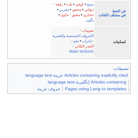
نسخ
•
كوفي
•
ثلث
•
رقعة
ديواني
•
محقق
•
مغربي
•
فن الخط
حجازي
•
مشق
جاوي
•
في مختلف اللغات
پگون
صوتيات
الحروف الشمسية والقمرية
إعراب
•
نحو
لسانيات
الجذر الثلاثي
Mater lectionis
تصنيفات
:
Articles containing explicitly cited عربية-language text
Articles containing إنگليزية-language text
Pages using Lang-xx templates
حروف عربية