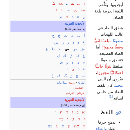
ܙ
ܚ
ܛ
ܝ
ܟܟ
ܠ
أبجديتها، وتُلَّقب
ܡܡ
ܢܢ
ܣ
ܥ
ܦ
اللغة العربية بلغة
ܨ
ܩ
ܪ
ܫ
ܬ
الضاد.
الأبجدية العربية
ينطق الضاد في
)
400 م–الحاضر
(
غالب اللهجات
أ
ب
ت
ث
ج
ح
مصوتًا
مبلعمًا
لثويًّا
خ
د
ذ
ر
ز
س
وقفيًّا مجهورًا
أما
ش
ص
ض
ط
ظ
ع
الضاد الفصيحة
غ
ف
ق
ك
ل
فتنطق مصوتًا
م
ن
ه
و
ي
مبلعمًا
لثويًّا جانبيًّا
ء
ة
ى
آ
احتكاكيًّا مجهورًا
،
پ
چ
ژ
گ
ڤ
ڠ
فيُروى أن النبي
التاريخ
·
رومنة
.
مواءمات
محمد
كان يلفظ
·
التشكيل
الضاد من جانبي
الأرقام
·
الترقيم
[1]
لسانه.
الأبجدية العبرية
)
400 ق.م.–الحاضر
(
اللفظ
א
ב
ג
ד
ה
ו
ז
ח
ט
י
כך
اندمج حرفا
ל
מם
נן
ס
ע
פף
الضاد
والظاء