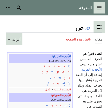
المعرفة
القائمة الرئيسية
بحث
أدوات
ض
تبديل عرض جدول المحتويات
مقالة
ناقش هذه الصفحة
أدوات
الضاد (ض)
هو
الأبجدية الفينيقية
الحرف الخامس
)
ح. 1050–200 ق.م.
(
عشر من حروف
𐤀
𐤁
𐤂
𐤃
𐤄
𐤅
الأبجدية العربية
𐤆
𐤇
𐤈
𐤉
𐤊
𐤋
إضافة إلى أن اللغة
𐤌
𐤍
𐤎
𐤏
𐤐
العربية يُشار إليها
𐤑
𐤒
𐤓
𐤔
𐤕
بحرف الضاد وذلك
الأبجديات السامية
·
الأصل
لأن العربية هي
الأبجدية السريانية
اللغة الوحيدة التي
)
200 ق.م.–الحاضر
(
تحتوي على هذا
ܐ
ܒ
ܓ
ܕ
ܗ
ܘ
الصوت في