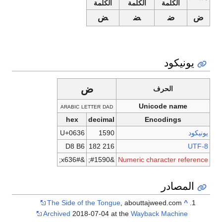
الكلمة
الكلمة
الكلمة
ض
ض‍
‍ض‍
‍ض
يونيكود
ض
الحرف
arabic letter dad
Unicode name
hex
decimal
Encodings
يونيكود
1590
U+0636
D8 B6
216 182
UTF-8
&#x636;
&#1590;
Numeric character reference
المصادر
The Side of the Tongue
, abouttajweed.com
^
Archived
2018-07-04 at the
Wayback Machine