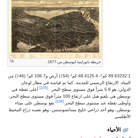
89.63232.1 كم²- 48.4125.4 كم² (54٪) أرض و106.7 كم² (46٪) من
 في مطار لوجان
[105]
أعلى نقطة في
ل على ارتفاع 100 متراً فوق مستوى سطح البحر،
بوسطن على ميناء
و نفسه ذراع المحيط