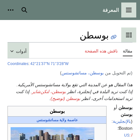
بحث
أدوات شخصية
أدوات
Coordinates
:
42°21′37″
شوستس الأمريكية.
كن‌شاير
. إذا كنت
تشوستس