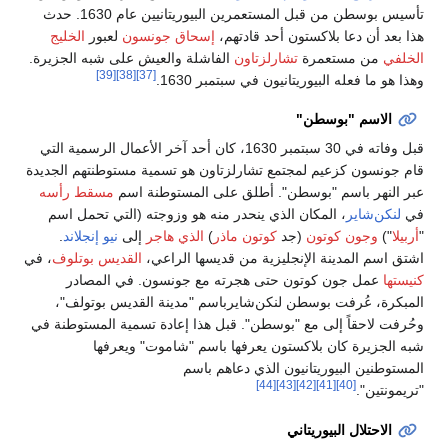
تأسيس بوسطن من قبل المستعمرين البيوريتانيين عام 1630. حدث
نسون
لعبور
الخليج
يش على شبه الجزيرة.
[39]
[38]
[3
، كان أحد آخر الأعمال الرسمية التي
ة مستوطنتهم الجديدة
نة اسم
مسقط رأسه
ته (التي تحمل اسم
ر
إلى
نيو إنجلاند
.
ي،
القديس بوتلوف
، في
. في المصادر
القديس بوتولف"،
 تسمية المستوطنة في
" ويعرفها