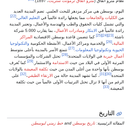
ضم المدينة العديد
[22]
 في
التعليم العالي
،
مال، وتعتبر المدينة
، بما يقارب 5.000 شركة
تصادية
المراكز
الحكومية
والتكنولوجيا
المدينة بأعلى متوسط
ركات والمؤسسات
[29]
ستثمار.
كما تُعرف
لفة المعيشة
بالولايات
[32]
قاء الطبقي
،
على
مياً من حيث تكلفة
لبوسطن