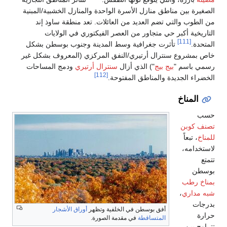
زل الخشبية/المبنية
نطقة ساوذ إند
ي الولايات
نوب بوسطن بشكل
المعروف بشكل غير
ي
ودمج المساحات
ق الأشجار