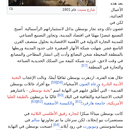
الرأسمالية. أصبح
التصنيع الصناعي
بحلول منتصف القرن
دود المدينة وربطها
ر المطاحن والمصانع.
حديدية الصناعة
ونالت الإعجاب
النخبة
فراد عائلات بوسطن
ة بوسطن
- باعتبارهم
ا يرتبطون
بالطبقة العليا
[63]
[62]
.
الثلاثية
في
ها
سالم
في
 بوسطن في النهاية