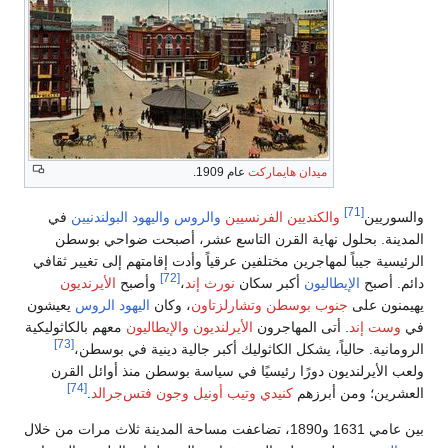
يهود البولندنيين
في
بحت ضواحي بوسطن
متهم إلى تغيير ثقافي
أصبح
الأيرنديون
اليهود
الروس
يعيشون
اليون
معهم بالكاثوليكية
[73]
نية في بوسطن،
ن منذ أوائل القرن
[74]
فتس‌جرالد
.