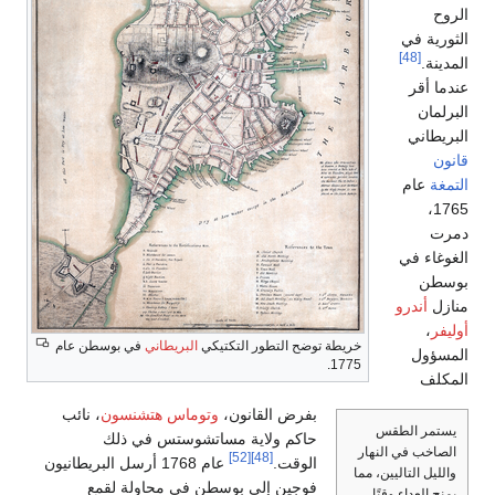
طاني
في بوسطن عام
 هتشنسون
، نائب
س في ذلك
عام 1768 أرسل البريطانيون
حاولة لقمع