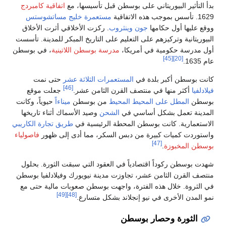
، مع
اتفاقية كامبردج
ليج مساتشوستس
خلاقي أثرت الأخلاق
المبكر للمدينة. تأسست
للاتينية
، في بوسطن
 عشر
حتى نمت
[46]
.
جعلت موقع
ن
ميناءاً
حيوياً، وكانت
سماك أثناء تاريخها
ي
طريق تجارة
الكاريبي
دى إلى ظهور
فاصولياء
سبقت الثورة. بحلول
رك وفيلادلفيا بوسطن
وبات مالية حتى مع
[49]
[48]