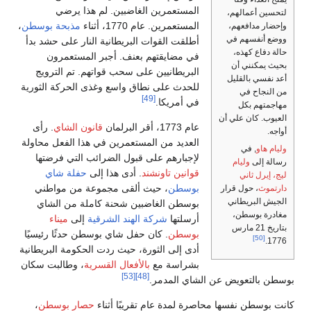
لم هذا يرضي
مذبحة بوسطن
،
ة النار على حشد بدأ
بر المستعمرون
اتهم. تم الترويج
وغذى الحركة الثورية
قانون الشاي
. رأى
في هذا الفعل محاولة
رائب التي فرضتها
 إلى
حفلة شاي
موعة من مواطني
كاملة من الشاي
رقية
إلى
ميناء
بوسطن حدثًا رئيسيًا
ت الحكومة البريطانية
قسرية
، وطالبت سكان
ناء
حصار بوسطن
،