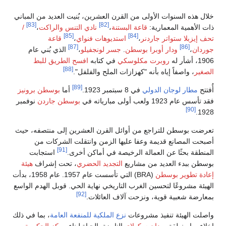
يت العديد من المباني
[83]
لتنس والراكت
،
/
[85]
،
قاعة
[87]
الذي بُني عام
ح الطريق للبط
[88]
.
أما
بوسطن برونيز
وسطن جاردن
نوفمبر
ين إلى منتصفه، حيث
لت الشركات من
[91]
رى.
استجابت
، تحت إشراف
هيئة
(BRA) التي تأسست عام 1957. عام 1958، بدأت
حي. قوبل الهدم الواسع
عة العامة
، بما في ذلك
بناء
مركز الحكومة