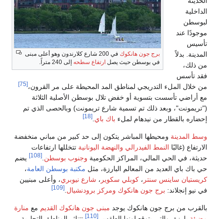
 كلارندون وهو أعلى مبنى
إلى 240 متراً.
[75]
 على مر القرون،
أصلية الثلاثة
 وبالحصى الذي تم
بير من مباني منخفضة
تخللها ارتفاعات
[108]
وب بوسطن
.
يضم
بة بوسطن العامة
،
وبري
، وأعلى مبنيين
[109]
ال
.
نكوك القديم
مع
منارة
ثر المناطق التجارية