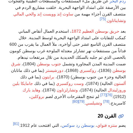
ت الطينية والفجوات
 مشاريع الردم في
 إند
والحي المالي
ل أنقاض المباني
ط المدينة. خلال
منتصف القرن التاسع عشر حتى أواخره، ملأ العمال ما يقرب من 600
حة غرب بوسطن كومون
مرتفعات نيدهام.
سطن
(1804)،
شرق
(بما في ذلك ماتابان
ون
(بما في ذلك
في ذلك
جامايكا بلين
وهايد بارك
بروكلين
،
[81]
ت عام 1912.