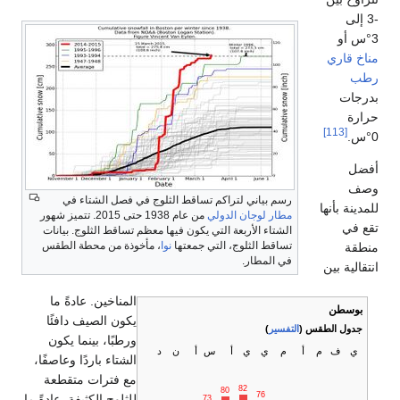
ي فصل الشتاء في
من عام 1938 حتى 2015. تتميز شهور
 تساقط الثلوج. بيانات
وذة من محطة الطقس
المناخين. عادةً ما
يكون الصيف دافئًا
ورطبًا، بينما يكون
الشتاء باردًا وعاصفًا،
مع فترات متقطعة
للثلوج الكثيفة. عادةً ما