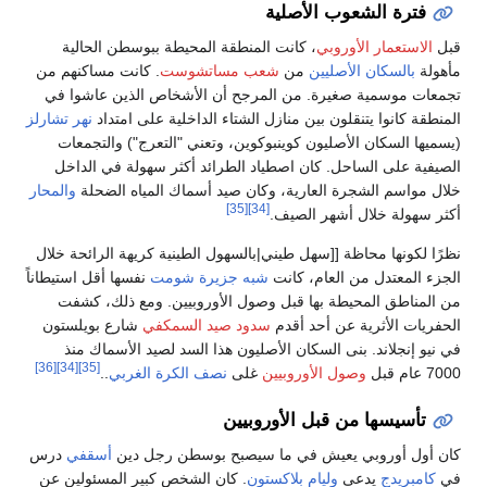
 ببوسطن الحالية
. كانت مساكنهم من
ص الذين عاشوا في
 على امتداد
نهر تشارلز
تعرج") والتجمعات
 سهولة في الداخل
المياه الضحلة
والمحار
 كريهة الرائحة خلال
مت
نفسها أقل استيطاناً
. ومع ذلك، كشفت
كفي
شارع بويلستون
لصيد الأسماك منذ
[36]
[34]
[35]
ة الغربي
..
رجل دين
أسقفي
درس
 كبير المسئولين عن