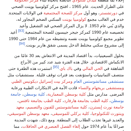
 ، افتتح مركز كولومبيا بوينت الصحي
في الولايات المتحدة.
ضخم المجاور له،
صحي قيد التشغيل وأعيد
[93]
أعيد
تطوير مجمع كولومبيا بوينت نفسه وتنشيطه من عام 1984 حتى 1990
[94]
بر بوينت.
بحلول السبعينيات، بدأ اقتصاد المدينة في الانتعاش بعد 30 عامًا من
بير من الأبراج
رت هذه الطفرة حتى
قليلة. مستشفيات مثل
ئيل ديكونيس الطبي
كارات الطبية ورعاية
كلية بوسطن
،
جامعة
 بجامعة تافتس
،
 والتصميم
،
معهد
هد بوسطن الموسيقي
،
لك، شهدت المدينة
 في الحافلات
، مما