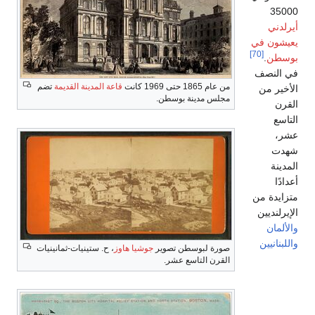
 المدينة القديمة
تضم
ح. ستينيات-ثمانينيات