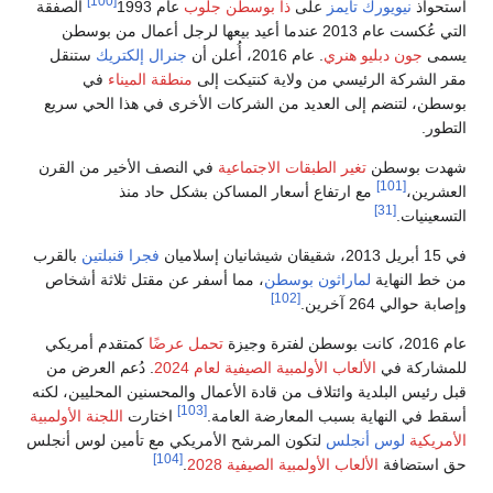
[100]
1993
الصفقة
عها لرجل أعمال من بوسطن
ال إلكتريك
ستنقل
ة الميناء
في
 في هذا الحي سريع
ف الأخير من القرن
حاد منذ
فجرا قنبلتين
بالقرب
 مقتل ثلاثة أشخاص
ًا
كمتقدم أمريكي
. دُعم العرض من
حسنين المحليين، لكنه
ختارت
اللجنة الأولمبية
 مع تأمين لوس أنجلس