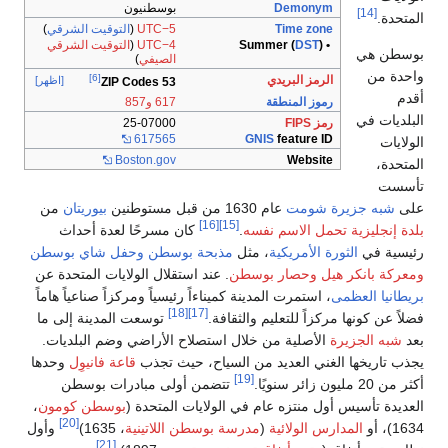
نيون
UT
(
التوقيت الشرقي
)
UT
(
التوقيت الشرقي
في
)
[6]
[اظهر]
25-0
617
Boston
بيوريتان
من
حًا لعدة أحداث
وحفل شاي بوسطن
 الولايات المتحدة عن
 ومركزاً صناعياً هاماً
سعت المدينة إلى ما
اضي وضم البلديات.
ذب
قاعة فانيوِل
وحدها
مبادرات بوسطن
دة (
بوسطن كومون
،
[20]
ينية
، 1635)
وأول
[21]