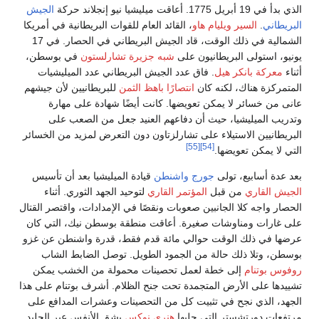
الجيش
 البريطانية في أمريكا
الشمالية في ذلك الوقت، قاد الجيش البريطاني في الحصار. في 17
رلستون
في بوسطن،
ي عدد الميليشيات
بريطانيين لأن جيشهم
ادة على مهارة
 من الصعب على
عرض لمزيد من الخسائر
ليشيا بعد أن تأسيس
هد الثوري. أثناء
مدادات، واقتصر القتال
سطن نيك، التي كان
درة واشنطن عن غزو
ل الضابط الشاب
ة من الخشب يمكن
أشرف بوتنام على هذا
عشرات المدافع على
الأنفس عبر الجليد