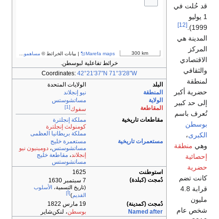
يانات الخرائط ©
مساهمو OpenStreetMap
وسطن.
Coordinates
يات المتحدة
نجلاند
تشوستس
[1]
ك
ة إنجلترة
ولث إنجلترة
ة بريطانيا العظمى
مرة خليج
تشوستس
،
دومينيون نيو
ند
،
مقاطعة خليج
تشوستس
1
خ التسمية،
الأسلوب
[أ]
م
)
طن
، لنكن‌شاير