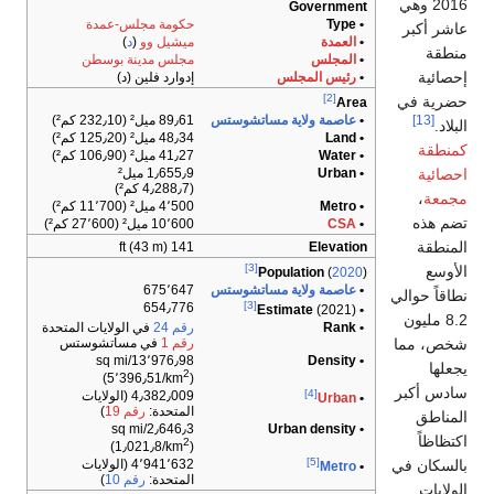
ة مجلس-عمدة
ل وو
(
د
)
 مدينة بوسطن
د فلين (د)
232 كم²)
125 كم²)
106 كم²)
1٫655٫9 ميل²
11٬ كم²)
27٬600 كم²)
675
654
في الولايات المتحدة
في مساتشوستس
13٬976٫98/sq mi
)
4٫382٫009 (الولايات
حدة:
رقم 19
)
2٫646٫3/sq mi
)
4٬941٬632 (الولايات
حدة:
رقم 10
)