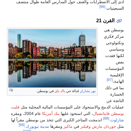
امة طوال منتصف
سطن.
ة المحلية مثل
فليت
ا
عام 2004، ومقره
من بوسطن مقراً لها
[99]
نة نيويورك
.