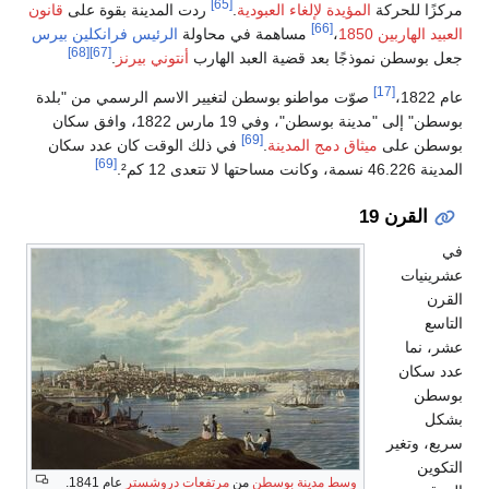
مدينة بقوة على
قانون
رئيس
فرانكلين بيرس
[68]
[67]
ني بيرنز
.
سم الرسمي من "بلدة
بوسطن" إلى "مدينة بوسطن"، وفي 19 مارس 1822، وافق سكان
قت كان عدد سكان
[69]
روشستر
عام 1841.