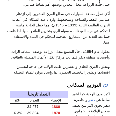
التعدين بوصفها أهم نشاط صناعي.
ارات في مطلع القرن العشرين إلى ازدهار
وتشجيعهما. وازداد عدد السكان في أعقاب
الحرب العالمية الثانية (1939 – 1945م)، مما جعل الحاجة ماسة
ت، ومياه الري وتخزين الفائض منها. لذا قامت
اريع الضخمة للتحكم في المياه والاستفادة
 1954م، حلَّ التصنيع محل الزراعة بوصفه النشاط الرائد،
بعد مركزًا لكل الأعمال المتصلة بالطاقة.
العشرين ظلت الولاية في حاجة لتحسين
 الحضري بها وإيجاد موارد للمياه النظيفة.
انى
التعداد تاريخياً
ر
الإحصاء
التعداد
%±
ف
—
34٬277
1860
ن
16.3%
39٬864
1870