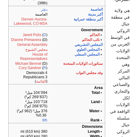
(38th)
دنڤر
العاصمة
 عمرانية
Denver-Aurora-
Lakewood, CO MSA
Gov
Jared Polis
(
D
)
اكم
(D)
Dianne Primavera
لتشريعي
General Assembly
العلوي
مجلس الشيوخ
السفلى
House of
Representatives
لولايات المتحدة
(D)
Michael Bennet
Cory Gardner
(
R
)
النواب
4 Democrats
3 Republicans
(
القائمة
)
104٬094 ميل²
(269٬837 كم²)
103٬718 ميل²
(268٬875 كم²)
376 ميل² (962 كم²)
0.36%
8th
Di
380 mi (610 km)
280 mi (450 km)