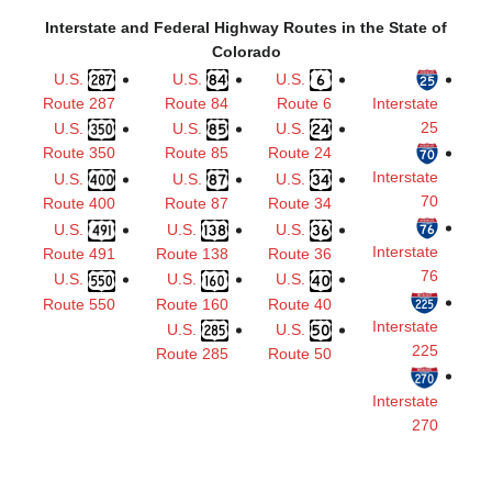
Interstate and Federal Highway Rout
Colorado
U.S.
U.S.
U.S.
Route 287
Route 84
Rout
U.S.
U.S.
U.S.
Route 350
Route 85
Route
U.S.
U.S.
U.S.
Route 400
Route 87
Route
U.S.
U.S.
U.S.
Route 491
Route 138
Route
U.S.
U.S.
U.S.
Route 550
Route 160
Route
U.S.
U.S.
Route 285
Route