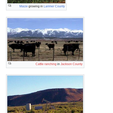
Maize
growing in
Larimer County
Cattle ranching
in
Jackson