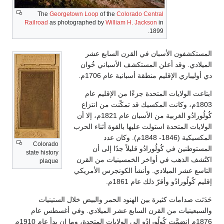
The
Georgetown Loop
of the
Colorado 
Railroad
as photographed by
William H. Ja
 القرن السابع عشر
ستكشف الأسباني خُوان
بانية عام 1706م.
جزءًا من الإقليم عام
ك قد تمكّنت من انتزاع
كُولُورادُو الغربية من الأسبان عام 1821م، إلا أن
عليها بالقوة أثناء الحرب
المكسيكية (1846- 1848م). وكان عدد
Colorado
قليلاً جدًا إلى أن
state history
 الخمسينيات من القرن
plaque
أنشأ الكونجرس الأمريكي
1861م.
 الهنود الحمر والبيض خلال الستينيات
السابع عشر الميلادي. وفي أغسطس عام
1876م انضمَّت كُولُورادُو إلي الولايات المتحدة، وما إن بدأ عام 1910م