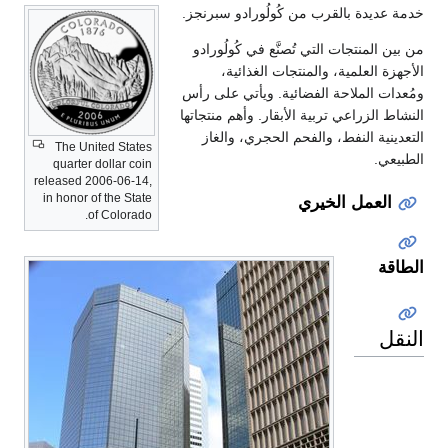
ولُورادو سبرنجز.
َّع في كُولُورادو
ت الغذائية،
ة. ويأتي على رأس
قار. وأهم منتجاتها
الحجري، والغاز
The United States
quarter dollar coin
released 2006-06-14,
in honor of the State
of Colorado.