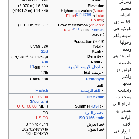
6٬800 ft (2٬070 m)
14٬440 ft (4٬401٫2 m)
Highest elevati
[3]
[4]
[5]
Elbert
3٬317 ft (1٬011 m)
Lowest elevation
[4]
[5]
River
at t
Populati
5٬758٬736
21st
2
)
52٫0/sq mi (19٫9/km
37th
[7]
لأوسط للأسرة
$69٬117
لدخل
12th
Coloradan
D
رسمية
English
UTC−07:00
T
(
Mountain
)
UTC−06:00
(MDT)
ريد
CO
US-CO
ISO 3
ض
37°N to 41°N
102°02′48″W to
109°02′48″W