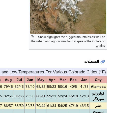
Snow highlights the rugg
the urban and agricultural la
Monthly Normal High and Low Temperatures For Various Col
Dec
Nov
Oct
Sep
Aug
Jul
Jun
May
Apr
Mar
F
35/-1
46/11
62/24
72/36
79/45
82/46
78/40
68/32
59/23
50/16
4
42/16
50/23
63/34
74/45
82/54
86/55
79/50
68/41
59/31
52/24
4
44/16
52/24
66/36
77/47
86/57
88/59
82/53
70/44
61/34
54/25
4