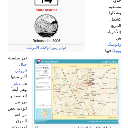
State quarter
Released in 2006
قوائم رموز الولايات الأمريكية
تمر سلسلة
جبال
الروكي
.
أكبر مدنها
هي
دنڤر
وهي أيضاً
العاصمة و
يمر في
الولاية بعض
من اهم
الطرق
الامريكية