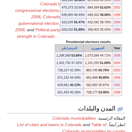
888,096
56.98
Colorado's
475,373
33.65
congressional elections,
639,905
48.43
2006
;
Colorado
619,205
55.47
gubernatorial election,
2006
; and
Political party
626,032
61.89
strength in Colorado
Presidential
الديمقراطي
1,288,568
53.66%
1,001,732
47.02%
738,227
42.39%
671,152
44.43%
629,681
40.13%
621,453
45.28%
ات
Colorado municipa
List of cities and towns in Colorado
Colorado mu