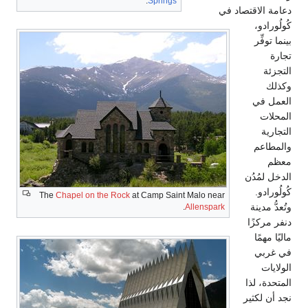
.
Springs
The
Chapel on the Rock
at Camp Saint Ma
.
All