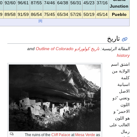
39/18
50/26
67/39
83/50
92/60
96/61
87/55
74/46
64/38
56/31
4
45/15
54/22
69/35
81/49
89/58
91/59
86/54
75/45
65/34
57/26
5
[8]
ولورادو
and
Outline of Colorado
The ruins of the
Cliff Palace
at
Mesa V