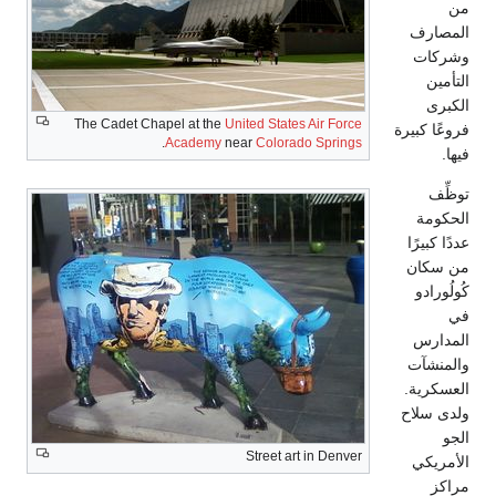
The Cadet Chapel at the
United States A
.
Academy
near
Colorado 
Street art i