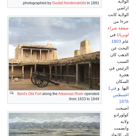
photographed by
Gustaf Nordenskiöld
Bent's Old Fort
along the
Arkansas River
o
from 1833 