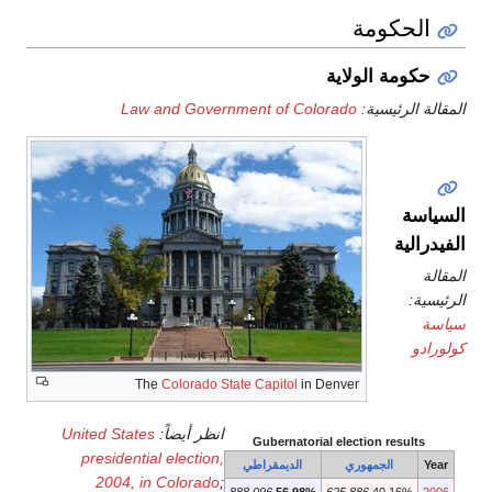
Law and Government of Co
The
Colorado State Capitol
in
انظر أيضاً:
United States
Gubernator
presidential election,
الديمقراطي
2004, in Colorado
;