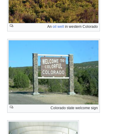
An
oil well
in western C
Colorado state welco