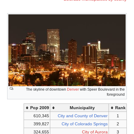
The skyline of downtown
Denver
with
2009 Pop
Municip
610,345
City and Count
399,827
City of Colo
324,655
Ci