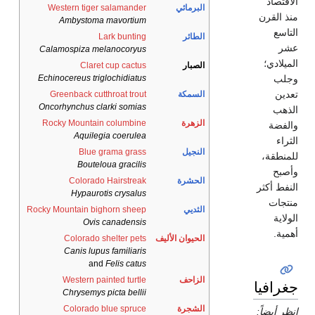
لبرمائي
Western tiger salamander
Ambystoma mavortium
لطائر
Lark bunting
Calamospiza melanocoryus
لصبار
Claret cup cactus
Echinocereus triglochidiatus
لسمكة
Greenback cutthroat trout
Oncorhynchus clarki somias
لزهرة
Rocky Mountain columbine
Aquilegia coerulea
لنجيل
Blue grama grass
Bouteloua gracilis
لحشرة
Colorado Hairstreak
Hypaurotis crysalus
لثديي
Rocky Mountain bighorn sheep
Ovis canadensis
لحيوان الأليف
Colorado shelter pets
Canis lupus familiaris
and
Felis catus
لزاحف
Western painted turtle
Chrysemys picta bellii
لشجرة
Colorado blue spruce