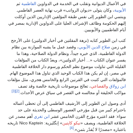
في الأعمال الديوانية وتقلب في الخدمة في الدواوين
الفاطمية
ثم
الأيوبية
، وكان يتولى «ديوان الرواتب» قرب نهاية العصر الفاطمي.
وينتمي ابن الطوير إلى نفس طبقة المؤلفين الإداريين الذين أوكلت
إليهم الحكومة وظائف الإشراف العليا على الدواوين الإدارية بمصر في
أيام الفاطميين والأيوبيين.
كتب ابن الطوير كتابه (نزهة المقلتين في أخبار الدولتين) على الأرجح
في زمن
صلاح الدين الأيوبي
، وقصد عمل ما يشبه الموازنة بين نظام
الدولة الفاطمية، الذي خبره جيداً، ونظام الدولة الصلاحية، وهذا ما
يفسر عنوان الكتاب «... أخبار الدولتين»، ويعدّ الكتاب من المؤلفات
القليلة التي تناولت موضوع نظم الحكم ورسوم دار الخلافة الفاطمية
في مصر، إن لم يكن هذا الكتاب الوحيد الذي تناول هذا الموضوع الهام.
فالمؤلفات التي كتبت في القرنين الرابع والخامس هجري، مثل مؤلفات
ابن زولاق
والقضاعي
، تعالج موضوعات تاريخية خالصة وقد تصف
[3]
[2]
مواكب الخليفة أو مجالسه في القصر في سياق عرض الأحداث.
أدى وصول ابن الطوير إلى الأرشيف الفاطمي إلى أن تحظى أعماله
باحترام كبير من قبل مؤرخي العصور الوسطى والحديثة على حد
سواء: فقد اعتبره مؤرخ القرن الخامس عشر
ابن تغري
أهم مصدر عن
الخلافة الفاطمية، ويصف «
نيكو كاپتين
» إنگليزية:
Nico Kaptein
تاريخه
[4]
باعتباره «مصدرًا لا يُقدّر بثمن».