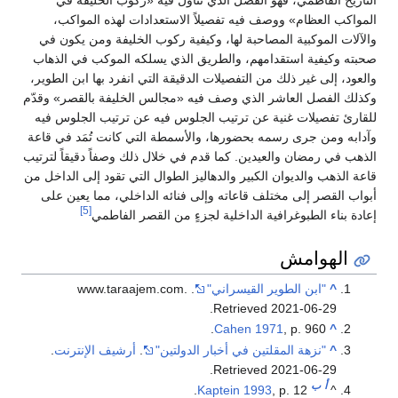
التاريخ الفاطمي، فهو الفصل الذي تناول فيه «ركوب الخليفة في
المواكب العظام» ووصف فيه تفصيلاً الاستعدادات لهذه المواكب،
والآلات الموكبية المصاحبة لها، وكيفية ركوب الخليفة ومن يكون في
صحبته وكيفية استقدامهم، والطريق الذي يسلكه الموكب في الذهاب
والعود، إلى غير ذلك من التفصيلات الدقيقة التي انفرد بها ابن الطوير،
وكذلك الفصل العاشر الذي وصف فيه «مجالس الخليفة بالقصر» وقدّم
للقارئ تفصيلات غنية عن ترتيب الجلوس فيه عن ترتيب الجلوس فيه
وآدابه ومن جرى رسمه بحضورها، والأسمطة التي كانت تُمَد في قاعة
الذهب في رمضان والعيدين. كما قدم في خلال ذلك وصفاً دقيقاً لترتيب
قاعة الذهب والديوان الكبير والدهاليز الطوال التي تقود إلى الداخل من
أبواب القصر إلى مختلف قاعاته وإلى فنائه الداخلي، مما يعين على
[5]
إعادة بناء الطبوغرافية الداخلية لجزءٍ من القصر الفاطمي
الهوامش
^
"ابن الطوير القيسراني"
. www.taraajem.com
.
.
Retrieved
2021-06-29
Cahen 1971
, p. 960.
^
^
"نزهة المقلتين في أخبار الدولتين"
.
أرشيف الإنترنت
.
.
Retrieved
2021-06-29
أ
ب
Kaptein 1993
, p. 12.
^