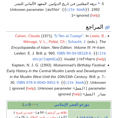
^
نزهة المقلتين في تاريخ الدولتين
. المعهد الألماني للنشر.
Unknown parameter
|author
:
}}
cite book
{{
1992.
1=
ignored (
help
)
المراجع
Cahen, Claude
(1971).
"Ibn al-Ṭuwayr"
. In
Lewis, B.
;
Ménage, V. L.
;
Pellat, Ch.
;
Schacht, J.
(eds.).
The
Encyclopaedia of Islam, New Edition, Volume III: H–Iram
.
Leiden: E. J. Brill. p. 960.
ISBN
90-04-08118-6
.
{{
cite
encyclopedia
}}
:
Invalid
|ref=harv
(
help
)
Kaptein, N. J. G. (1993).
Muḥammad's Birthday Festival:
Early History in the Central Muslim Lands and Development
in the Muslim West Until the 10th/16th Century
. Brill. p. 7–
30.
ISBN
978-9-0040-9452-9
.
{{
cite book
}}
:
Unknown
parameter
|الفصل=
ignored (
Unknown parameter
;
)
help
|
مسار الفصل=
ignored (
)
help
مؤرخو العصر الإسلامي
e
t
v
أخف
علاقة بن كرشم
(- 64 هـ)
عبيد بن شرية
(-
67 هـ)
سليم بن قيس الهلالي
(- 76 هـ)
القرن 1 هـ
(
622
-
718م
)