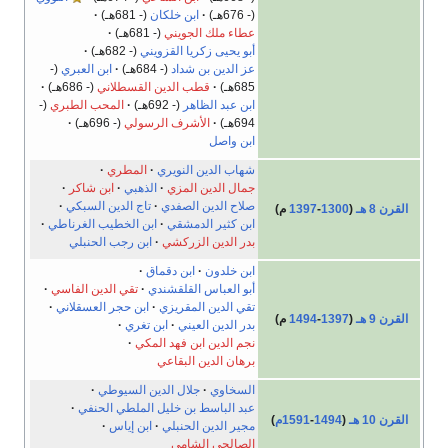
(- 676هـ)
ابن خلكان
(- 681هـ)
عطاء ملك الجويني
(- 681هـ)
أبو يحيى زكريا القزويني
(- 682هـ)
عز الدين بن شداد
(- 684هـ)
ابن العبري
(-
685هـ)
قطب الدين القسطلاني
(- 686هـ)
ابن عبد الظاهر
(- 692هـ)
المحب الطبري
(-
694هـ)
الأشرف الرسولي
(- 696هـ)
ابن واصل
شهاب الدين النويري
المطري
جمال الدين المزي
الذهبي
ابن شاكر
صلاح الدين الصفدي
تاج الدين السبكي
القرن 8 هـ
(
1300
-
1397
م)
ابن كثير الدمشقي
ابن الخطيب الغرناطي
بدر الدين الزركشي
ابن رجب الحنبلي
ابن خلدون
ابن دقماق
أبو العباس القلقشندي
تقي الدين الفاسي
تقي الدين المقريزي
ابن حجر العسقلاني
القرن 9 هـ
(
1397
-
1494
م)
بدر الدين العيني
ابن تغري
نجم الدين ابن فهد المكي
برهان الدين البقاعي
السخاوي
جلال الدين السيوطي
عبد الباسط بن خليل الملطي الحنفي
القرن 10 هـ
(
1494
-
1591م
)
مجير الدين الحنبلي
ابن إياس
الصالحي الشامي