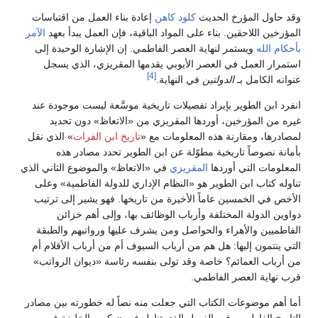
وقد حاول المؤرخ الحديث
كلود كاهن
إعادة بناء العمل من اقتباسات
المؤرخين اللاحقين. بناء على المواد الباقية، فإن العمل يبدأ بعهد
الآمر
بأحكام الله
ويستمر لنهاية العصر الفاطمي. إن الإشارة الوحيدة إلى
استمرار العمل في العصر الأيوبي يقدمها المقريزي، الذي يسجل
[4]
عنوانه الكامل بـ
الدولتين
في النهاية.
انفرد ابن الطوير بإيراد تفصيلات تاريخية موسَّعة ليست موجودة عند
غيره من المؤرخين، أوردها المقريزي من «الاتعاظ» دون تحديد
لمصادرها، ومقارنة هذه المعلومات مع «
تاريخ ابن الفرات
» الذي نقل
بأمانة نصوصاً تاريخية مطوّلة عن ابن الطوير تحدد مصادر هذه
المعلومات التي أوردها
المقريزي
في «الاتعاظ» والموضوع الثاني الذي
تناوله كتاب ابن الطوير هو «النظام الإداري للدولة الفاطمية» وعلى
الأخص في الخمسين عاماً الأخيرة من تاريخها. فهو يشير إلى ترتيب
دواوين الدولة المختلفة وأرباب الوظائف بها، وإلى أهم خزائن
الفاطميين والأهراء والحواصل ومن يشرف عليها ورواتبهم والطبقة
التي ينتمون إليها: هل هم من أرباب السيوف أم من أرباب الأقلام أم
من أرباب العمائم؟ خاصة وقد تولى بنفسه رئاسة «ديوان الرواتب»
قرب نهاية العصر الفاطمي.
أما أهم موضوعات الكتاب التي جعلت منه نصاً له خطورته بين مصادر