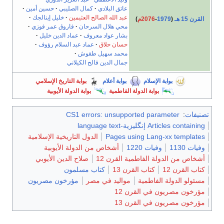
عاتق البلادي
كمال الصليبي
حسين أمين
عبد الله الصالح العثيمين
خليل إينالجك
القرن 15 هـ
(
1979
-
2076م
)
محي هلال السرحان
فاروق عمر فوزي
بشار عواد معروف
عماد الدين خليل
حسان حلاق
عماد عبد السلام رؤوف
محمد سهيل طقوش
جمال الدين فالح الكيلاني
بوابة الإسلام
بوابة أعلام
بوابة التاريخ الإسلامي
بوابة الدولة الفاطمية
بوابة الدولة الأيوبية
تصنيفات
:
CS1 errors: unsupported parameter
Articles containing إنگليزية-language text
Pages using Lang-xx templates
الدول التاريخية الإسلامية
وفيات 1130
وفيات 1220
أشخاص من الدولة الأيوبية
أشخاص من الدولة الفاطمية القرن 12
صلاح الدين الأيوبي
كتاب القرن 12
كتاب القرن 13
كتاب مسلمون
مسئولو الدولة الفاطمية
مواليد في مصر
مؤرخون مصريون
مؤرخون مصريون في القرن 12
مؤرخون مصريون في القرن 13