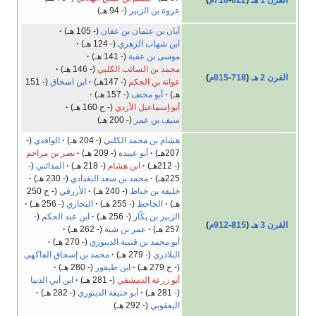
عروة بن الزبير
(- 94 هـ)
أبان بن عثمان بن عفان
(- 105 هـ)
ابن شهاب الزهري
(- 124 هـ)
موسى بن عقبة
(- 141 هـ)
محمد بن السائب الكلبي
(- 146 هـ)
القرن 2 هـ
(
718
-
815م
)
عوانة بن الحكم
(- 147هـ)
ابن اسحاق
(- 151
هـ)
أبو مخنف
(- 157 هـ)
أبو إسماعيل الأزدي
(- ح 160 هـ)
سيف بن عمر
(- 200 هـ)
هشام بن محمد الكلبي
(- 204 هـ)
الواقدي
(-
207هـ)
أبو عبيدة
(- 209 هـ)
نصر بن مزاحم
(- 212هـ)
ابن هشام
(- 218 هـ)
المدائني
(-
225هـ)
محمد بن سعد البغدادي
(- 230 هـ)
خليفة بن خياط
(- 240 هـ)
الأزرقي
(- ح 250
هـ)
الجاحظ
(- 255 هـ)
البخاري
(- 256 هـ)
الزبير بن بكّار
(- 256 هـ)
ابن عبد الحكم
(-
القرن 3 هـ
(
815
-
912م
)
257 هـ)
عمر بن شبة
(- 262 هـ)
أبو محمد بن قتيبة الدينوري
(- 270 هـ)
البلاذري
(- 279 هـ)
محمد بن إسحاق الفاكهي
(- ح 279 هـ)
ابن طيفور
(- 280 هـ)
أبو زرعة الدمشقي
(- 281 هـ)
ابن أبي الدنيا
(- 281 هـ)
أبو حنيفة الدينوري
(- 282 هـ)
اليعقوبي
(- 292 هـ)