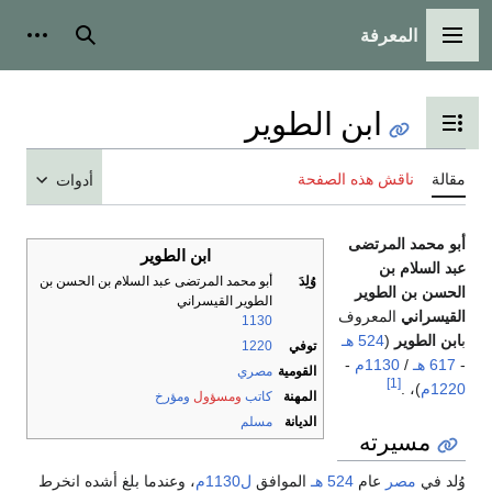
المعرفة
القائمة الرئيسية
بحث
أدوات
ابن الطوير
تبديل عرض جدول المحتويات
مقالة
ناقش هذه الصفحة
أدوات
أبو محمد المرتضى
ابن الطوير
عبد السلام بن
وُلِدَ
أبو محمد المرتضى عبد السلام بن الحسن بن
الحسن بن الطوير
الطوير القيسراني
القيسراني
المعروف
1130
ب
ابن الطوير
(
524 هـ
توفي
1220
-
617 هـ
/
1130م
-
القومية
مصري
[1]
1220م
)، .
المهنة
كاتب
ومسؤول
ومؤرخ
الديانة
مسلم
مسيرته
وُلد في
مصر
عام
524 هـ
الموافق
ل1130م
، وعندما بلغ أشده انخرط