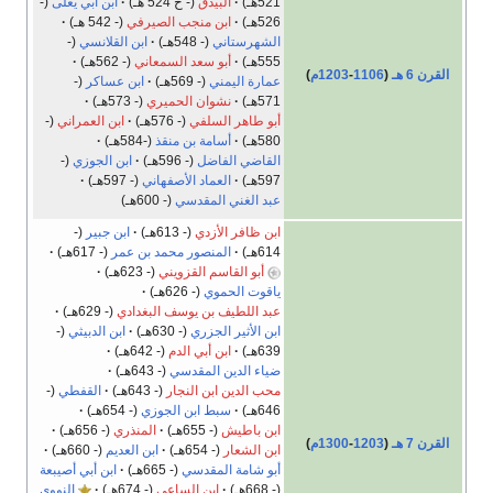
521هـ)
البيذق
(- ح 524 هـ)
ابن أبي يعلى
(-
526هـ)
ابن منجب الصيرفي
(- 542 هـ)
الشهرستاني
(- 548هـ)
ابن القلانسي
(-
555هـ)
أبو سعد السمعاني
(- 562هـ)
القرن 6 هـ
(
1106
-
1203م
)
عمارة اليمني
(- 569هـ)
ابن عساكر
(-
571هـ)
نشوان الحميري
(- 573هـ)
أبو طاهر السلفي
(- 576هـ)
ابن العمراني
(-
580هـ)
أسامة بن منقذ
(-584هـ)
القاضي الفاضل
(- 596هـ)
ابن الجوزي
(-
597هـ)
العماد الأصفهاني
(- 597هـ)
عبد الغني المقدسي
(- 600هـ)
ابن ظافر الأزدي
(- 613هـ)
ابن جبير
(-
614هـ)
المنصور محمد بن عمر
(- 617هـ)
أبو القاسم القزويني
(- 623هـ)
ياقوت الحموي
(- 626هـ)
عبد اللطيف بن يوسف البغدادي
(- 629هـ)
ابن الأثير الجزري
(- 630هـ)
ابن الدبيثي
(-
639هـ)
ابن أبي الدم
(- 642هـ)
ضياء الدين المقدسي
(- 643هـ)
محب الدين ابن النجار
(- 643هـ)
القفطي
(-
646هـ)
سبط ابن الجوزي
(- 654هـ)
ابن باطيش
(- 655هـ)
المنذري
(- 656هـ)
القرن 7 هـ
(
1203
-
1300م
)
ابن الشعار
(- 654هـ)
ابن العديم
(- 660هـ)
أبو شامة المقدسي
(- 665هـ)
ابن أبي أصيبعة
(- 668هـ)
ابن الساعي
(- 674هـ)
النووي