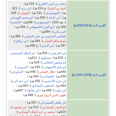
محمد بن جرير الطبري
(- 310 هـ)
أحمد بن أعثم
(- ح 314 هـ)
ابن دريد
(- 321
هـ)
الجهشياري
(- 331 هـ)
الصولي
(- 335
هـ)
ابن الداية
(- 340 هـ)
أبو محمد الهمداني
(- بعد 334)
المسعودي
(- 346هـ)
الكندي
(-
القرن 4 هـ
(
912
-
1009م
)
350 هـ)
أبو الفرج الأصفهاني
(- 356 هـ)
المرزباني
(- 384هـ)
القاضي المحسن بن علي التنوخي
(- 384 هـ)
أبو إسحاق الصابي
(- 384 هـ)
ابن زولاق
(-
387 هـ)
ابن النديم
(- ح 390 هـ)
ابن الفرضي
(- 403 هـ)
عز الملك المسبحي
(- 420 هـ)
مسكويه
(- 421هـ)
أبو منصور الثعالبي
(- 429 هـ)
أبو نعيم الأصبهاني
(- 430 هـ)
البيروني
(-
440هـ)
هلال الصابي
(- 448 هـ)
الماوردي
(-
القرن 5 هـ
(
1009
-
1106م
)
450 هـ)
القضاعي
(- 454 هـ)
ابن حزم الأندلسي
(- 456 هـ)
ابن عبد البر
(-
463 هـ)
الخطيب البغدادي
(- 463 هـ)
ابن حيان
(- 469 هـ)
ابن ماكولا
(- 487هـ)
ظهير الدين الروذراوري
(- 488 هـ)
ابن طاهر القيسراني
(- 507 هـ)
أبو المنذر الصحاري
(- 512 هـ)
ابن فتحون
(-
520هـ)
محمد بن عبد الملك الهمذاني
(-