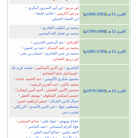
ابن مريم
ابن أبي السرور البكري
مرعي الكرمي
حاجي خليفة
القرن 11 هـ
(
1591
-
1688م
)
ابن العماد الحنبلي
محمد بن الطيب القادري
القرن 12 هـ
(
1688
-
1785م
)
محمد بن فضل الله المحبي
المُرادي
عبد الرحمن الجبرتي
محمد بن حمد البسام
حمد بن لعبون
القرن 13 هـ
(
1785
-
1882م
)
محمد بن عمر الفاخري
عثمان بن بشر
ابن زريق العماني
الناصري
نور الدين السالمي
محمد فريد بك
إسماعيل باشا البغدادي
محمود شكري الألوسي
عبد الحميد عبادة
محمد باكثير
عبد العزيز الرشيد
محسن الأمين العاملي
أحمد أمين (مفكر)
القرن 14 هـ
(
1882
-
1979م
)
عيسى إسكندر المعلوف
يوسف العش
جمال الدين الشيال
حسن إبراهيم حسن
مصطفى جواد
خير الدين الأسدي
الزركلي
فيليب حتي
عجاج نويهض
جواد علي
سالم السيابي
فؤاد أفرام البستاني
حمد الجاسر
أحمد شلبي
صالح أحمد العلي
وليد الأعظمي
عبد العزيز الدوري