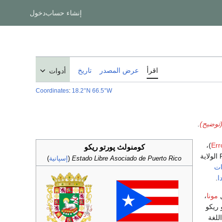
إنشاء حساب
دخول
اقرأ
عرض المصدر
تاريخ
أدوات
Coordinates
:
18.2°N 66.5°W
(توضيح)
.
)،
Err
كومنولث پورتو ريكو
'"Free الولاية
Estado Libre Asociado de Puerto Rico
(
إسپانية
)
ات
ا
.
ل
مونا
،
 ريكو
للغة