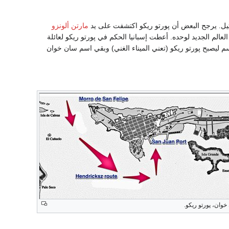
تيل. يرجح البعض أن پورتو ريكو اكتشفت على يد
مارتن ألونزو
عالم الجديد لوحده. أعطت إسبانيا الحكم في پورتو ريكو لعائلة
م ليصبح پورتو ريكو (تعني الميناء الغني) وبقي اسم سان خوان