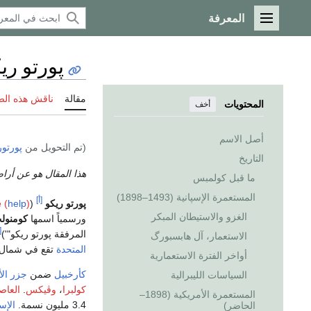
المعرفة
القائمة الرئيسية
پورتو ري
مقالة
ناقش هذه ال
المحتويات
أخف
أصل الاسم
(تم التحويل من
پورتور
التاريخ
هذا المقال هو عن أراض
ما قبل كولمبس
المستعمرة الإسپانية (1493–1898)
[أ]
پورتو ريكو
(
)
help
 (
الغزو والاستيطان المبكر
ورسمياً اسمها
كومنولث
[
المرفقة پورتو ريكو"')
الاستعمار، آل هابسبورگ
المتحدة
تقع في شما
أواخر الفترة الاستعمارية
كأرخبيل
ضمن
جزر الأ
السياسات الليبرالية
كولبرا
،
وڤيكس
.
العاص
المستعمرة الأمريكية (1898–
3.4 مليون نسمة.
الإسپ
الحاضر)