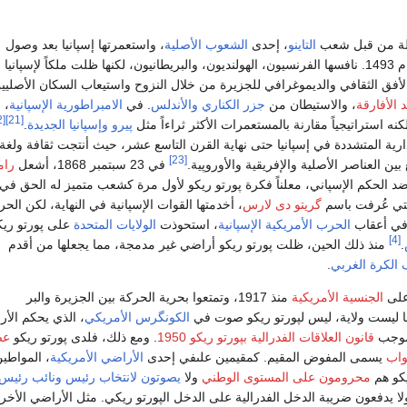
ولة من قبل شعب
التاينو
، إحدى
الشعوب الأصلية
، واستعمرتها إسپانيا بعد وصول
عام 1493. نافسها الفرنسيون، الهولنديون، والبريطانيون، لكنها ظلت ملكاً لإسپانيا
 الأفق الثقافي والديموغرافي للجزيرة من خلال النزوح واستيعاب السكان الأصليي
د الأفارقة
، والاستيطان من
جزر الكناري
والأندلس
. في
الامبراطورية الإسپانية
، 
[22]
[21]
ً لكنه استراتيجياً مقارنة بالمستعمرات الأكثر ثراءاً مثل
پيرو
وإسپانيا الجديدة
.
رية المتشددة في إسپانيا حتى نهاية القرن التاسع عشر، حيث أنتجت ثقافة ولغة
[23]
ن العناصر الأصلية والإفريقية والأوروپية.
في 23 سبتمبر 1868، أشعل
رام
د الحكم الإسپاني، معلناً فكرة پورتو ريكو لأول مرة كشعب متميز له الحق في
التي عُرفت باسم
گريتو دى لارس
، أخدمتها القوات الإسپانية في النهاية، لكن الحر
الحرب الأمريكية الإسپانية
، استحوذت
الولايات المتحدة
على پورتو ريك
[4]
.
منذ ذلك الحين، ظلت پورتو ريكو أراضي غير مدمجة، مما يجعلها من أقدم
الكرة الغربي
.
لى
الجنسية الأمريكية
منذ 1917، وتمتعوا بحرية الحركة بين الجزيرة والبر
ها ليست ولاية، ليس لپورتو ريكو صوت في
الكونگرس الأمريكي
، الذي يحكم الأ
بموجب
قانون العلاقات الفدرالية بپورتو ريكو 1950
. ومع ذلك، فلدى پورتو ريكو
عض
اب
يسمى المفوض المقيم. كمقيمين علىفي إحدى
الأراضي الأمريكية
، المواطي
يكو هم
محرومون على المستوى الوطني
ولا
يصوتون لانتخاب رئيس ونائب رئيس
ا يدفعون ضريبة الدخل الفدرالية على الدخل الپورتو ريكي. مثل الأراضي الأخر