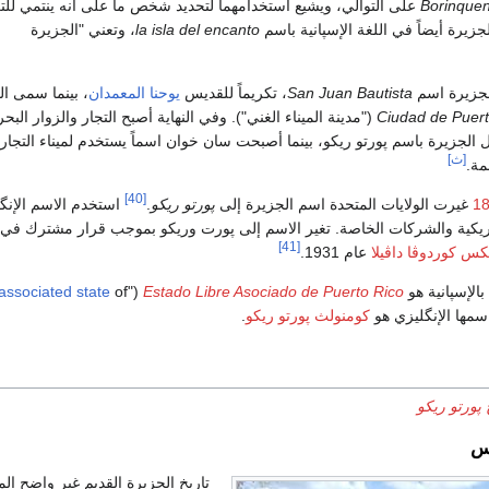
Borinque
على التوالي، ويشيع استخدامهما لتحديد شخص ما على أنه ينتمي للت
جزيرة أيضاً في اللغة الإسپانية باسم
la isla del encanto
، وتعني "الجزيرة
جزيرة اسم
San Juan Bautista
، تكريماً للقديس
يوحنا المعمدان
، بينما سمى ال
Ciudad de Puert
("مدينة الميناء الغني"). وفي النهاية أصبح التجار والزوار البحر
الجزيرة باسم پورتو ريكو، بينما أصبحت سان خوان اسماً يستخدم لميناء التجارة
[ث]
مة.
[40]
غيرت الولايات المتحدة اسم الجزيرة إلى
پورتو ريكو
.
استخدم الاسم الإنگ
ريكية والشركات الخاصة. تغير الاسم إلى پورت وريكو بموجب قرار مشترك في
[41]
كس كوردوڤا داڤيلا
عام 1931.
الإسپانية هو
Estado Libre Asociado de Puerto Rico
("free
of
associated state
كومنولث پورتو ريكو
.
 پورتو ريكو
بس
تاريخ الجزيرة القديم غير واضح المع