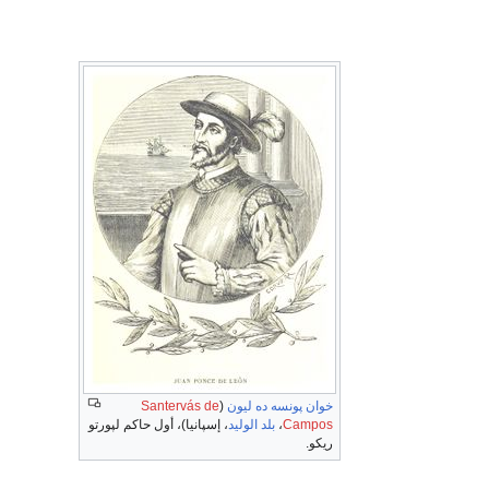
خوان پونسه ده ليون
(
Santervás de
Campos
،
بلد الوليد
، إسپانيا)، أول حاكم لپورتو
ريكو.