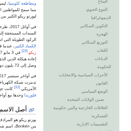
المناخ
ومقاطعة كلومبيا
، ليس
التنوع الحيوي
مما سمح للمواطنين ال
لپورتو ريكو الكثير من 
الديموغرافيا
التكوين السكاني
في أوائل 2017، طرحت
الهجرة
الركود الطويلة التي 
التوزيع السكاني
الكساد الكبير
، عندما قدمت ال
اللغات
[29]
ريكو
.
في 3 مايو 2017، تقدم مجلس الإشراف المالي في پورتو ريكو
الديانات
إعادة هيكلة الدين الذي حمل ا
وصل إلى 72 بليون دولار بمعدل فقر بلغ 45%.
الحكومة
الأحزاب السياسية والانتخابات
في أواخر سبتمبر 2017، وصل
تدمرت شبكة الكهرباء
القانون
[33]
الأمريكي.
كانت جهود 
الوضع السياسي
فلوريدا
وحدها مع أواخر نو
ضمن الولايات المتحدة
أصل الاسم
العلاقات الخارجية والبين حكومية
العسكرية
پورتو ريكو هو المرادف 
التقسيمات الادارية
من
Borikén
، اسم ش