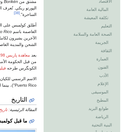
الاقتصاد
مشتق من
Borikén
و
n
الپورتو ريكي. تُعرف ال
المالية العامة
[38]
الساحرة".
تكلفة المعيشة
أطلق كولمبس على ال
التعليم
العاصمة باسم
o Rico
الصحة العامة والسلامة
الآخرين يشيرون لكامل 
الجريمة
الشحن والمدينة العاص
الثقافة
بعد
معاهدة پاريس 1898
العمارة
من قبل الحكومة الأم
الفنون
الكونگرس طرحه
فيلي
الأدب
الاسم الرسمي للكيان ب
الإعلام
Puerto Rico")، بينما اسمها الإنگليزي هو
الموسيقى
التاريخ
المطبخ
طوابع البريد
المقالة الرئيسية:
تاريخ
الرياضة
ما قبل كولم
البنية التحتية