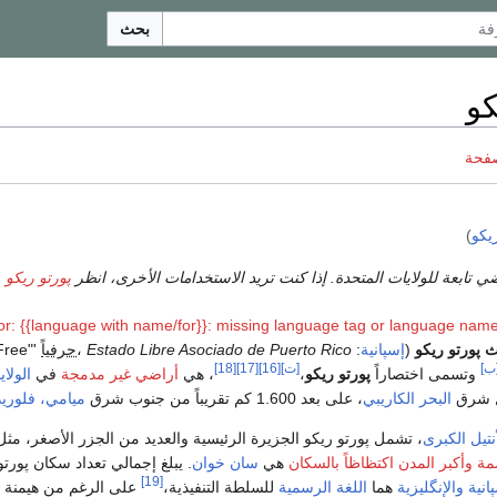
بحث
كو
صفحة
يكو
)
ي تابعة للولايات المتحدة. إذا كنت تريد الاستخدامات الأخرى، انظر
پورتو ريكو 
or: {{language with name/for}}: missing language tag or language name
 پورتو ريكو
(
إسپانية
:
Estado Libre Asociado de Puerto Rico
،
حرفياً
ب]
[ت]
[16]
[17]
[18]
وتسمى اختصاراً
پورتو ريكو
،
، هي
أراضي غير مدمجة
في
الولاي
ل شرق
البحر الكاريبي
، على بعد 1.600 كم تقريباً من جنوب شرق
ميامي، فلوريد
نتيل الكبرى
، تشمل پورتو ريكو الجزيرة الرئيسية والعديد من الجزر الأصغر، مث
مة
وأكبر المدن اكتظاظاً بالسكان
هي
سان خوان
. يبلغ إجمالي تعداد سكان پورتو
[19]
انية
والإنگليزية
هما
اللغة الرسمية
للسلطة التنفيذية،
على الرغم من هيمنة ا