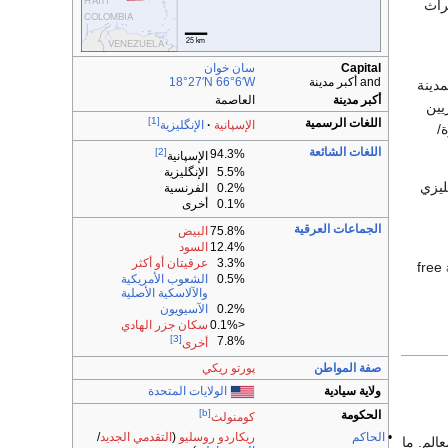
راث
Capital
سان خوان
and أكبر مدينة
66°6′W
18°27′N
مدينة
أكبر مدينة
العاصمة
يين
[1]
اللغات الرسمية
الإسپانية
الإنگليزية
/
اللغات الشائعة
[2]
94.3%
الإسپانية
5.5%
الإنگليزية
ليزي
0.2%
الفرنسية
0.1%
أخرى
الجماعات العرقية
75.8%
البيض
12.4%
السود
3.3%
عرقيتان أو أكثر
0.5%
الشعوب الأمريكية
والآلاسكية الأصلية
0.2%
الآسيويون
<0.1%
سكان جزر الهادي
[3]
7.8%
أخرى
صفة المواطن
پورتو ريكي
ولاية سيادية
الولايات المتحدة
[b]
الحكومة
كومنولث
•
الحاكم
ريكاردو روسليو
(
التقدمي الجديد
/
الم. ما