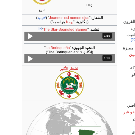
Flag
الدرع
الشعار:
"
Joannes est nomen ejus
"
(
لاتينية
)
 القرون
(إنگليزية:
هو اسمه"
يوحنا
"
)
ن،
[a]
النشيد:
"
The Star-Spangled Banner
"
لعبت
1:19
المدة: دقائق و 19 ثواني.
 مميزة
النشيد الجهوي:
"
La Borinqueña
"
(إنگليزية:
"The Borinquenian"
)
ون
1:35
المدة: دقائق و 35 ثواني.
كة
الشعار الأكبر
و
راضي
و غير
ن
ى