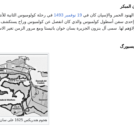
 المبكر
لهنود الحمر والإسپان كان في
19 نوفمبر
1493
في رحلة كولومبوس الثانية للأن
149 قائد إحدى سفن أسطول كولمبوس والذي كان انفصل عن كولمبوس وراح يستكشف ال
ؤهم لها. سمى آل بنزون الجزيرة بسان خوان باتيستا ومع مرور الزمن تغير الاس
ابسبورگ
هجوم هندريكس 1625 على سان خوان، پورتو ريكو.