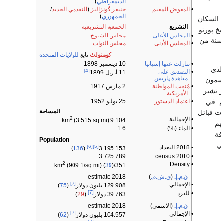
الديمقراطي
)
•
المفوض المقيم
جنيفر گونزاليز
(
التقدمي الجديد
/
الجمهوري
)
 السكان
التشريع
الجمعية التشريعية
خ پورتو
•
المجلس الأعلى
مجلس الشيوخ
بعد 283 سنة من
•
المجلس الأدنى
مجلس النواب
كومنولث
تابع
للولايات المتحدة
•
تنازلت عنها إسپانيا
10 ديسمبر 1898
لذي
[4]
•
التصديق على
11 أبريل 1899
معاهدة پاريس
سمون
•
مُنحت المواطنة
2 مارس 1917
ر تشير
الأمريكية
•
اعتماد الدستور
25 يوليو 1952
ليها منذ 4000 عام. في
المساحة
 قبائل
2
• الإجمالية
(3.515 sq mi)
9.104 km
هم
• الماء (%)
1.6
فة
Population
ي
[6]
[5]
• 2018 التعداد
)
136
(
3.195.153
3.725.789
• 2010 census
2
• Density
(909.1/sq mi) (
39
)
351/km
ن.م.إ.
(
ق.ش.م.
)
2018 estimate
[7]
• الإجمالي
129.908 بليون دولار
(
75
)
[7]
• للفرد
39.763 دولار
(
29
)
ن.م.إ.
(الاسمي)
2018 estimate
[7]
• الإجمالي
104.557 بليون دولار
(
62
)