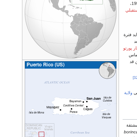
عام 1952،
تقبلي
. كان الدين يتزايد فترة
د
ار پورتو
ماس
ن الدين قد
ولاية
شتقة
borinc