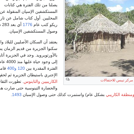
يصلنا من تلك الفترة هي كتابات
المستكشفين الإسپان المنقولة عن
المحليين. أول كتاب شامل عن تاري
ريكو كتب عام
1776
أي 
وصول المستكشفين الإسپان.
يعتقد أن السكان الأصليين للبلاد وا
سكنوا الجزيرة من قديم الزمان ي
بالأورتويرويد. وجد في الجزيرة آثا
إلى وجود حياة ع
الفترة المقدرة بين
120
و400
قامت
الإجنري باستيطان الجزيرة ثم لحق
مركز تيبس للاحتفالات
الكاريبيين
والتاينوس
. تطورت الثقا
والحضارة التينوسية حتى صارت ه
منطقة الكاريبي
بشكل عام) واستمرت كذلك حتى وصول الإسبان
1493
.