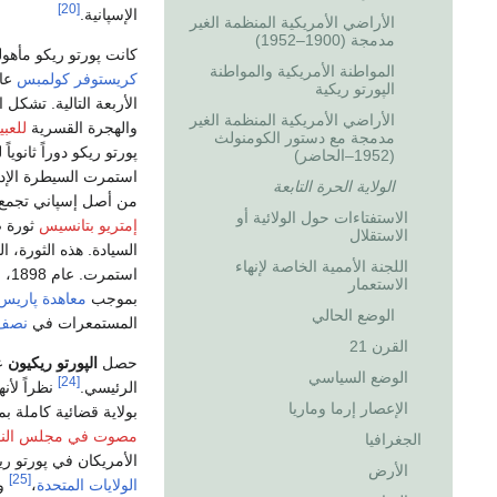
[20]
الإسپانية.
الأراضي الأمريكية المنظمة الغير
مدمجة (1900–1952)
كانت پورتو ريكو مأه
المواطنة الأمريكية والمواطنة
كريستوفر كولمبس
الپورتو ريكية
الأربعة التالية. تشكل
الأراضي الأمريكية المنظمة الغير
والهجرة القسرية
للعبي
مدمجة مع دستور الكومنولث
پورتو ريكو دوراً ثانويا
(1952–الحاضر)
استمرت السيطرة الإدا
الولاية الحرة التابعة
من أصل إسپاني تجمع بي
الاستفتاءات حول الولائية أو
إمتريو بتانسيس
ثورة ض
الاستقلال
السيادة. هذه الثورة، 
اللجنة الأممية الخاصة لإنهاء
استمرت. عام 1898، في أعقاب
الاستعمار
بموجب
معاهدة پاريس
الوضع الحالي
المستمعرات في
نصف 
القرن 21
حصل
الپورتو ريكيون
ع
الوضع السياسي
[24]
الرئيسي.
نظراً لأن
الإعصار إرما وماريا
بولاية قضائية كاملة 
مصوت في مجلس النو
الجغرافيا
الأمريكان في پورتو ر
الأرض
[25]
الولايات المتحدة
،
ول