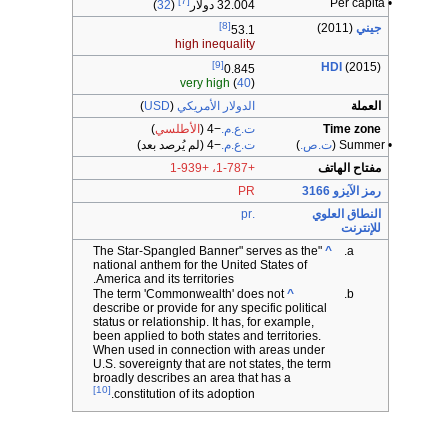
[7]
• Per capita
32.004 دولار
(
32
)
[8]
جيني
(2011)
53.1
high inequality
[9]
HDI
(2015)
0.845
very high
(
40
)
العملة
الدولار الأمريكي
(
USD
)
Time zone
ت.ع.م.
−4
(
الأطلسي
)
• Summer (
ت.ص.
)
ت.ع.م.
−4
(لم يُرصد بعد)
مفتاح الهاتف
+1-787، +1-939
رمز الآيزو 3166
PR
النطاق العلوي
.pr
للإنترنت
"The Star-Spangled Banner" serves as the
^
national anthem for the United States of
America and its territories.
The term 'Commonwealth' does not
^
describe or provide for any specific political
status or relationship. It has, for example,
been applied to both states and territories.
When used in connection with areas under
U.S. sovereignty that are not states, the term
broadly describes an area that has a
[10]
constitution of its adoption.