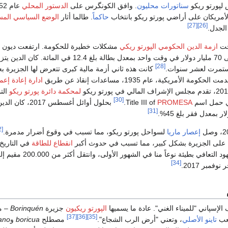
 لپورتو ريكو
سناتورات محليون
. وافق الكونگرس على
الدستور المحلي
أمريكان على أراضي پورتو ريكو بانتخاب
حاكماً
. طالما أثار
الوضع السياسي المس
[27]
[26]
الجدل.
ازمة الدين الحكومي الپورتو ريكي
مشكلات خطيرة للحكومة. ارتفعت ديون
السندات المستحقة إلى 70 مليار دولار في وقت واحد بمعدل بطالة بلغ 12.4 في المائة
[28]
استمرت لعشر سنوات.
كانت هذه ثاني أزمة مالية كبرى تتعرض لها الجزيرة بع
حكومة الأمريكية، عام 1935، مساعدات إنقاذ عن طريق
ادارة إعادة إعم
لمحكمة دائرة پورتو ريكو
الت
[30]
سم Title III of
PROMESA
.
بحلول أوائل أغسطس 2017، كا
[31]
[32]
إعصار ماريا
لسواحل پورتو ريكو، مما تسبب في وقوع أضرار مدمرة.
 على الجزيرة بشكل كبير، مما تسبب في حدوث أكبر
انقطاع للطاقة
في التاريخ
التعافي بطيئة نوعاً منا في الشهور الأولى، وانتقل أكثر من 200.000 مقيم إلى
[34]
فمبر 2017.
الإسپاني "للميناء الغني". عادة ما يسميها
الپورتو ريكيون
جزيرة
Borinquén
– م
[37]
[36]
[35]
عب
تاينو
الأصلي
، وتعني "أرض الرب الشجاع".
مصطلح
boricua
و
ano