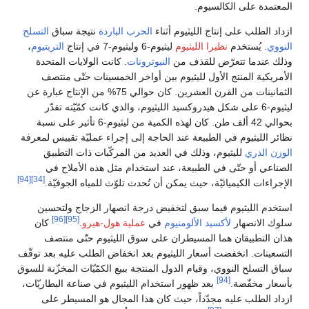
المعتمدة على الكالسيوم.
ازداد الطلب على إنتاج الليثيوم أثناء
الحرب الباردة
نتيجة سباق
التسلح
النووي
. يُستخدم
نظيرا الليثيوم
ليثيوم-6 وليثيوم-7 في إنتاج
التريتيوم
،
وذلك عندما تتعرّض للقذف من
النيوترونات
. كانت الولايات المتحدة
الأمريكية المنتج الأول لليثيوم بين أواخر الخمسينات حتّى منتصف
الثمانينات من القرن العشرين. كان حوالي 75% من الإنتاج عبارة عن
ليثيوم-6 على شكل هيدروكسيد الليثيوم، والذي كانت كمّيّته تقدّر
بحوالي 42 ألف طن. كان لهذه الكمية من ليثيوم-6 تأثير على نسبة
نظائر الليثيوم في الطبيعة عند الحاجة إلى إجراء عمليّة تقييس لمعرفة
الوزن الذري
لليثيوم، وذلك في العديد من المركّبات ذات التطبيق
الصناعي أو حتّى في الطبيعة، عند استخدام مثل هذه الأملاح في
[94]
[34]
الإجراءات الكيميائيّة، حيث يمكن أن تُحدث تلوّث للمياه الجوفيّة.
استخدم الليثيوم فيما سبق لتخفيض درجة انصهار الزجاج ولتحسين
[96]
[95]
سلوك الانصهار
لأكسيد الألومنيوم
في
عملية هول-هيرو
.
كان
هذان التطبيقان هما المسيطران على سوق الليثيوم حتّى منتصف
التسعينات. انخفضت أسعار الليثيوم بعد انخفاض الطلب عليه بعد توقّف
سباق التسلح النووي، وقيام الدول المنتجة ببيع الكمّيّات المخزّنة للسوق
[94]
بأسعار مخفّضة.
بعد ظهور استخدام الليثيوم في صناعة البطاريّات،
ازداد الطلب عليه مجدّداً، حيث كان هذا المجال هو المسيطر على