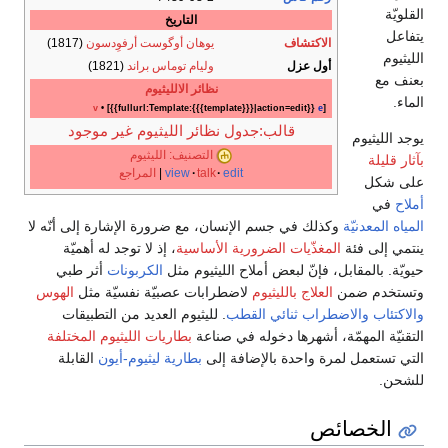
القلويّة
التاريخ
يتفاعل
الاكتشاف
يوهان أوگوست أرفوِدسون
(1817)
الليثيوم
أول عزل
وليام توماس براند
(1821)
بعنف مع
نظائر الالليثيوم
الماء.
v
• [{{fullurl:Template:{{{template}}}|action=edit}}
e
]
قالب:جدول نظائر الليثيوم غير موجود
يوجد الليثيوم
التصنيف: الليثيوم
بآثار قليلة
edit
talk
view
|
المراجع
على شكل
أملاح
في
المياه المعدنيّة
وكذلك في جسم الإنسان، مع ضرورة الإشارة إلى أنّه لا
ينتمي إلى فئة
المغذّيات الضرورية الأساسية
، إذ لا توجد له أهميّة
حيويّة. بالمقابل، فإنّ لبعض أملاح الليثيوم مثل
الكربونات
أثر طبي
وتستخدم ضمن
العلاج بالليثيوم
لاضطرابات عصبيّة نفسيّة مثل
الهوس
والاكتئاب
والاضطراب ثنائي القطب
. لليثيوم العديد من التطبيقات
التقنيّة المهمّة، أشهرها دخوله في صناعة
بطاريات الليثيوم المختلفة
التي تستعمل لمرة واحدة بالإضافة إلى
بطارية ليثيوم-أيون
القابلة
للشحن.
الخصائص