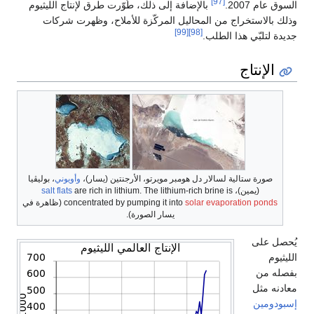
[97]
السوق عام 2007.
بالإضافة إلى ذلك، طُوّرت طرق لإنتاج الليثيوم
وذلك بالاستخراج من المحاليل المركّزة للأملاح، وظهرت شركات
[99]
[98]
جديدة لتلبّي هذا الطلب.
الإنتاج
صورة ستالية لسالار دل هومبر مويرتو، الأرجنتين (يسار)،
وأويوني
، بوليڤيا
(يمين)،
are rich in lithium. The lithium-rich brine is
salt flats
solar evaporation ponds
concentrated by pumping it into
(ظاهرة في
يسار الصورة).
يُحصل على
الليثيوم
بفصله من
معادنه مثل
إسبودومين