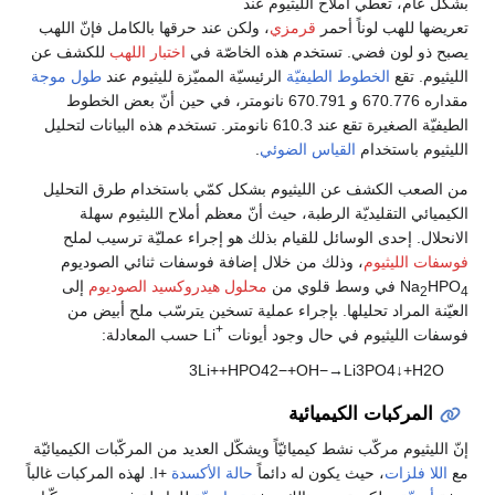
بشكل عام، تعطي أملاح الليثيوم عند
تعريضها للهب لوناً أحمر
قرمزي
، ولكن عند حرقها بالكامل فإنّ اللهب
يصبح ذو لون فضي. تستخدم هذه الخاصّة في
اختبار اللهب
للكشف عن
الليثيوم. تقع
الخطوط الطيفيّة
الرئيسيّة المميّزة لليثيوم عند
طول موجة
مقداره 670.776 و 670.791 نانومتر، في حين أنّ بعض الخطوط
الطيفيّة الصغيرة تقع عند 610.3 نانومتر. تستخدم هذه البيانات لتحليل
الليثيوم باستخدام
القياس الضوئي
.
من الصعب الكشف عن الليثيوم بشكل كمّي باستخدام طرق التحليل
الكيميائي التقليديّة الرطبة، حيث أنّ معظم أملاح الليثيوم سهلة
الانحلال. إحدى الوسائل للقيام بذلك هو إجراء عمليّة ترسيب لملح
فوسفات الليثيوم
، وذلك من خلال إضافة فوسفات ثنائي الصوديوم
HPO
Na
في وسط قلوي من
محلول هيدروكسيد الصوديوم
إلى
2
4
العيّنة المراد تحليلها. بإجراء عملية تسخين يترسّب ملح أبيض من
+
فوسفات الليثيوم في حال وجود أيونات
Li حسب المعادلة:
3
L
i
+
+
H
P
O
4
2
−
+
O
H
−
→
L
i
3
P
O
4
↓
+
H
2
O
المركبات الكيميائية
إنّ الليثيوم مركّب نشط كيميائيّاً ويشكّل العديد من المركّبات الكيميائيّة
مع
اللا فلزات
، حيث يكون له دائماً
حالة الأكسدة
+I. لهذه المركبات غالباً