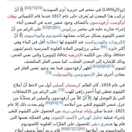
[80]
[79]
[78]
(LiAlSi
O
) في منجم في جزيرة
أوتو
السويدية.
إلّا أنّ
4
10
تركيب هذا المعدن لم يُعرف حتّى عام 1817 عندما قام الكيميائي
يوهان
أوگوست أرفويدسون
باكتشاف وجود عنصر جديد في المعدن أثناء
[83]
[82]
[81]
إجراء تجاربه عليه في مختبر
برزليوس
.
على الرغم من أنّ
عنصر الليثيوم يشكل مركبات مشابهة
للصوديوم
والپوتاسيوم
، إلّا أنّ
الكربونات
والهيدروكسيد
عند الليثيوم لها
انحلالية
أقل في الماء وهي
[84]
أكثر
قلوية
.
سمّى برزليوس المادة القلوية المترسبة باسم
ليثيون
lithion
، وذلك من الكلمة
الإغريقية
λιθoς
(ليثوس) والتي تعني الحجر،
وذلك للإشارة إلى المعدن الصلب، كما سمى الفلز المكتشف
[85]
[4]
[83]
[79]
ليثيوم
.
أظهر أرفوِدسون فيما بعد وجود نفس الفلز في
[79]
معادن أخرى مثل
الإسبودومين
والليبيدوليت
.
في عام 1818، كان العالم
كريستيان گميلين
أول من لاحظ أنّ أملاح
[79]
الليثيوم تعطي لوناً أحمر زاهي للهب.
على الرغم من الاكتشافات
التي تمّ التوصل لها، إلاّ أنّ كلاً من أرفوِدسون وگميلين لم يتمكـَّنا من
[86]
[83]
[79]
عزل عنصر الليثيوم النقي من أملاحه.
ولم يحدث ذلك إلا عام
1821، عندما تمكن
وليام توماس بريند
من الحصول على الليثيوم النقي
بإجراء عملية
تحليل كهربائي
لأكسيد الليثيوم
، وهي العمليّة نفسها التي
قام بها
همفري ديڤي
للحصول على الفلزّات القلوية كالصوديوم
[88]
[87]
[21]
[86]
والبوتاسيوم من أملاحها.
قام بريند أيضاً بوصف أملاح