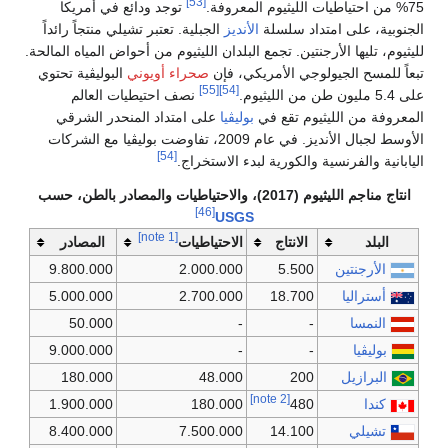
[53]
75% من احتياطيات الليثيوم المعروفة.
توجد ودائع في أمريكا
الجنوبية، على امتداد سلسلة
الأنديز
الجبلية. تعتبر تشيلي منتجاً رائداً
لليثيوم، تليها الأرجنتين. تجمع البلدان الليثيوم من أحواض المياه المالحة.
تبعاً للمسح الجيولوجي الأمريكي، فإن
صحراء أويوني
البوليڤية تحتوي
[55]
[54]
على 5.4 مليون طن من الليثيوم.
نصف احتيطيات العالم
المعروفة من الليثيوم تقع في
بوليڤيا
على امتداد المنحدر الشرقي
الأوسط لجبال الأنديز. في عام 2009، تفاوضت بوليڤيا مع الشركات
[54]
اليابانية والفرنسية والكورية لبدء الاستخراج.
انتاج مناجم الليثيوم (2017)، والاحتياطيات والمصادر بالطن، حسب
[46]
USGS
[note 1]
البلد
الانتاج
الاحتياطيات
المصادر
الأرجنتين
5.500
2.000.000
9.800.000
أستراليا
18.700
2.700.000
5.000.000
النمسا
-
-
50.000
بوليڤيا
-
-
9.000.000
البرازيل
200
48.000
180.000
[note 2]
كندا
480
180.000
1.900.000
تشيلي
14.100
7.500.000
8.400.000