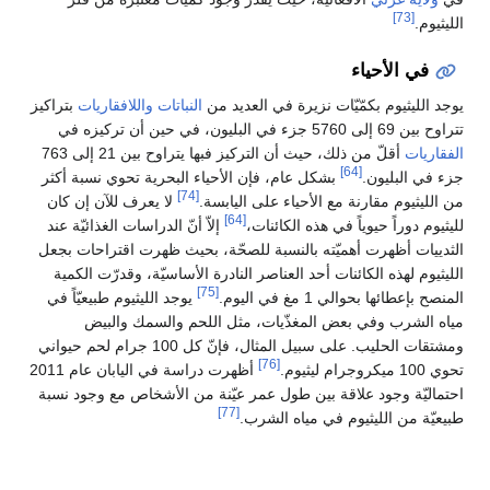
[73]
الليثيوم.
في الأحياء
يوجد الليثيوم بكمّيّات نزيرة في العديد من
النباتات
واللافقاريات
بتراكيز
تتراوح بين 69 إلى 5760 جزء في البليون، في حين أن تركيزه في
الفقاريات
أقلّ من ذلك، حيث أن التركيز فبها يتراوح بين 21 إلى 763
[64]
جزء في البليون.
بشكل عام، فإن الأحياء البحرية تحوي نسبة أكثر
[74]
من الليثيوم مقارنة مع الأحياء على اليابسة.
لا يعرف للآن إن كان
[64]
لليثيوم دوراً حيوياً في هذه الكائنات،
إلاّ أنّ الدراسات الغذائيّة عند
الثدييات أظهرت أهميّته بالنسبة للصحّة، بحيث ظهرت اقتراحات بجعل
الليثيوم لهذه الكائنات أحد العناصر النادرة الأساسيّة، وقدرّت الكمية
[75]
المنصح بإعطائها بحوالي 1 مغ في اليوم.
يوجد الليثيوم طبيعيّاً في
مياه الشرب وفي بعض المغذّيات، مثل اللحم والسمك والبيض
ومشتقات الحليب. على سبيل المثال، فإنّ كل 100 جرام لحم حيواني
[76]
تحوي 100 ميكروجرام ليثيوم.
أظهرت دراسة في اليابان عام 2011
احتماليّة وجود علاقة بين طول عمر عيّنة من الأشخاص مع وجود نسبة
[77]
طبيعيّة من الليثيوم في مياه الشرب.