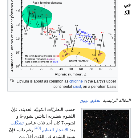
في
الكون
Lithium is about as common as
chlorine
in the Earth's upper
continental
crust
, on a per-atom basis.
المقالة الرئيسية:
تخليق نووي
حسب النظريّات الكونيّة الحديثة، فإنّ
الليثيوم بنظيريه الثابتين ليثيوم-6 و
ليثيوم-7 كان أحد ثلاث عناصر
تشكّلت
[40]
بعد
الانفجار العظيم
.
رغم ذلك، فإنّ
نسبة الليثيوم في الكون أقلّ من