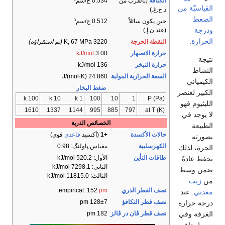
الكثافة
(بالقرب من
0.534 ج/سم³
القياسيّة من
د.ح.غ.
)
الضغط
حين يكون سائلاً
0.512 ج/سم³
ودرجة
(عند
ن.إ.
)
الحرارة
.
النقطة الحرجة
3220 K, 67 MPa
(تم استقراؤه)
حرارة الانصهار
3.00
kJ/mol
نتيجة
حرارة التبخر
136 kJ/mol
النشاط
السعة الحرارية المولية
24.860 J/(mol·K)
الكيميائي
ضغط البخار
الكبير لعنصر
100 k
10 k
1 k
100
10
1
P (Pa)
الليثيوم فهو
1610
1337
1144
995
885
797
at T (K)
لا يوجد في
الخصائص الذرية
الطبيعة
حالات الأكسدة
+1
​(أكسيد
قاعدي
قوي)
بصورته
الكهرسلبية
مقياس پاولنگ: 0.98
الحرة، لذلك
طاقات التأين
الأول: 520.2 kJ/mol
يحفظ عادةً
الثاني: 7298.1 kJ/mol
ضمن وسط
الثالث: 11815.0 kJ/mol
من
زيت
نصف القطر الذري
pm
empirical: 152
معدني
. عند
نصف قطر التكافؤ
128±7 pm
درجة حرارة
الغرفة وفي
نصف قطر ڤان در ڤالز
182 pm