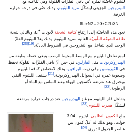
لليثيوم خاصّيّة تميّزه عن باقي الفلزّات القلويّة وهي تفاعله مع
النيتروجين
الجزيئي ليشكّل
نتريد الليثيوم
، وذلك حتّى في درجة حرارة
الغرفة.
6
L
i
+
N
2
→
2
0
∘
C
2
L
i
3
N
+
تعود هذه الخاصّيّة إلى ارتفاع
كثافة الشحنة
لأيونات
Li، وبالتالي نتيجة
طاقة الشبكة البلّوريّة
العالية لنتريد الليثيوم. بذلك يعدّ الليثيوم الفلزّ
[20]
[19]
الوحيد الذي يتفاعل مع النيتروجين في الشروط العاديّة.
لمنع تفاعل الليثيوم مع الوسط المحيط الرطب ينبغي حفظه بطبقة من
الهيدروكربونات
مثل
الفازلين
، في حين أنّ باقي الفلزّات القلويّة تحفظ
في
الكيروسين
وفي زيت
البرافين
، وذلك لانخفاض كثافة الليثيوم
[21]
وصعوبة غمره في السوائل الهيدروكربونية.
يشتعل الليثيوم النقي
ويحترق عند تعرضه لأكسجين الهواء وعند التماس مع الماء أو
[22]
الرطوبة.
يتفاعل فلز الليثيوم مع غاز
الهيدروجين
عند درجات حرارة مرتفعة
[23]
ليشكّل
هيدريد الليثيوم
.
يبلغ
الكمون النظامي
لليثيوم −3.04
فولت، وهو بذلك له أقلّ كمون بين
[24]
عناصر الجدول الدوري.