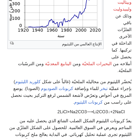
وبيتاليت
وليبيدوليت
وذلك عن
باقي
الفلزّات
الأخرى
الداخلة في
الإنتاج العالمي من الليثيوم
تركيبها. كما
يحصل على
أملاحه من
البحيرات الملحيّة
ومن
الينابيع المعدنيّة
ومن الترسّبات
الملحيّة.
يُحضّر الليثيوم من محاليله الملحيّة (غالباً على شكل
كلوريد الليثيوم
)
بإجراء عمليّة
تبخر
للماء وبإضافة
كربونات الصوديوم
(الصودا). يوضع
المزيج في أحواض وتعرّض لأشعة الشمس لرفع التركيز بحيث نحصل
على راسب من
كربونات الليثيوم
.
2
L
i
C
l
+
N
a
2
C
O
3
⟶
L
i
2
C
O
3
↓
+
2
N
a
C
l
يعدّ كربونات الليثيوم الشكل الصلب الشائع الذي يحصل عليه من
المناجم ويعرض في السوق العالمية. للحصول على الشكل الفلزّي من
الليثيوم تجرى عملية تحليل كهربائي. في البداية يعالج ملح كربونات