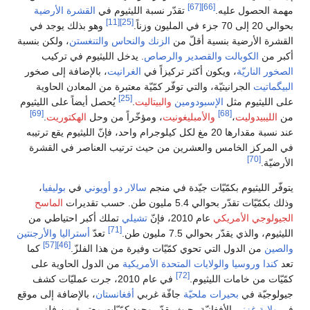
[67]
[66]
مهمة الحصول عليه.
تقدّر نسبة الليثيوم في
القشرة الأرضية
[11]
[25]
بحوالي 20 إلى 70 جزء في المليون وزناً.
وهو بذلك يوجد في
القشرة الأرضية بنسية أقلّ من
الزنك
والنحاس
والتنغستن
، ولكن بنسبة
أكبر من
الكوبالت
والقصدير
والرصاص
. يدخل الليثيوم في تركيب
الصخور الناريّة
، ويكون أكثر تركيزاً في
الغرانيت
، بالإضافة إلى صخور
البيگماتيت
الجرانيتيّة، والتي توفّر كمّيّة معتبرة من المعادن الحاوية
[25]
على الليثيوم مثل
الإسبودومين
والبيتاليت
.
يُحصل أيضاً على الليثيوم
[69]
[68]
من
الليبيدوليت
،
والأمبليغونيت
، ومؤخّراً من وحل
الهكتوريت
.
عند نسبة مقدارها 20 مغ لكل كيلوجرام واحد، فإنّ الليثيوم يقع ترتيبه
في المركز الخامس والعشرين من حيث ترتيب العناصر في القشرة
[70]
الأرضيّة.
يتوفّر الليثيوم بكمّيّات جيّدة في منجم
سالار دو أويوني
في
بوليفيا
،
وذلك بكمّيّات تقدّر بحوالي 5.4 مليون طن. حسب تقديرات
الماسح
الجيولوجي الأمريكي
عام 2010، فإنّ
تشيلي
تملك أكبر احتياطي من
[71]
الليثيوم، والذي يقدّر بحوالي 7.5 مليون طن.
تعدّ
أستراليا
والأرجنتين
[57]
[46]
والصين
من الدول التي تحوي كمّيّات وفيرة من هذا الفلزّ.
كما
تعد
كندا
وروسيا
والولايات المتحدة الأمريكية
من الدول الحاوية على
[72]
كمّيّات من خامات الليثيوم.
في عام 2010، جرت عمليّات كشف
جيولوجيّة في
بحيرات ملحيّة
جافّة غربي
أفغانستان
، بالإضافة إلى موقع
في
ولاية غزني
الأفغانيّة، حيث يقدّر وجود كمّيّات معتبرة من فلز