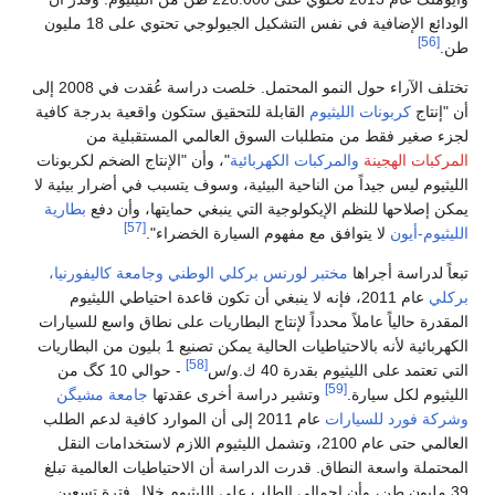
الودائع الإضافية في نفس التشكيل الجيولوجي تحتوي على 18 مليون
[56]
طن.
تختلف الآراء حول النمو المحتمل. خلصت دراسة عُقدت في 2008 إلى
أن "إنتاج
كربونات الليثيوم
القابلة للتحقيق ستكون واقعية بدرجة كافية
لجزء صغير فقط من متطلبات السوق العالمي المستقبلية من
المركبات الهجينة
والمركبات الكهربائية
"، وأن "الإنتاج الضخم لكربونات
الليثيوم ليس جيداً من الناحية البيئية، وسوف يتسبب في أضرار بيئية لا
يمكن إصلاحها للنظم الإيكولوجية التي ينبغي حمايتها، وأن دفع
بطارية
[57]
الليثيوم-أيون
لا يتوافق مع مفهوم السيارة الخضراء".
تبعاً لدراسة أجراها
مختبر لورنس بركلي الوطني
وجامعة كاليفورنيا،
بركلي
عام 2011، فإنه لا ينبغي أن تكون قاعدة احتياطي الليثيوم
المقدرة حالياً عاملاً محدداً لإنتاج البطاريات على نطاق واسع للسيارات
الكهربائية لأنه بالاحتياطيات الحالية يمكن تصنيع 1 بليون من البطاريات
[58]
التي تعتمد على الليثيوم بقدرة 40 ك.و/س
- حوالي 10 كگ من
[59]
الليثيوم لكل سيارة.
وتشير دراسة أخرى عقدتها
جامعة مشيگن
وشركة فورد للسيارات
عام 2011 إلى أن الموارد كافية لدعم الطلب
العالمي حتى عام 2100، وتشمل الليثيوم اللازم لاستخدامات النقل
المحتملة واسعة النطاق. قدرت الدراسة أن الاحتياطيات العالمية تبلغ
39 مليون طن، وأن إجمالي الطلب على الليثيوم خلال فترة تسعين