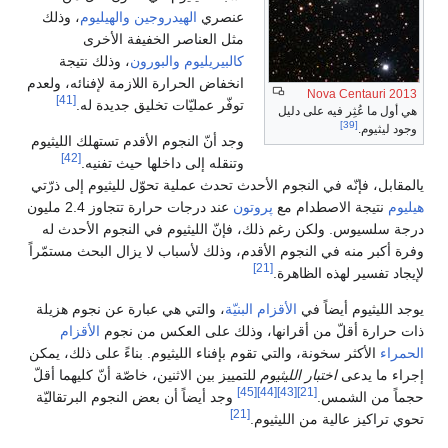
عنصري
الهيدروجين
والهيليوم
، وذلك
مثل العناصر الخفيفة الأخرى
كالبيريليوم
والبورون
، وذلك نتيجة
انخفاض الحرارة اللازمة لإفنائه، ولعدم
Nova Centauri 2013
[41]
توفّر عمليّات تخليق جديدة له.
هي أول ما عُثِر فيه على دليل
[39]
وجود ليثيوم.
وجد أنّ النجوم الأقدم تستهلك الليثيوم
[42]
وتنقله إلى داخلها حيث تفنيه.
يالمقابل، فإنّه في النجوم الأحدث تحدث عملية تحوّل لليثيوم إلى ذرّتي
هيليوم
نتيجة الاصطدام مع
پروتون
عند درجات حرارة تتجاوز 2.4 مليون
درجة سلسيوس. ولكن رغم ذلك، فإنّ الليثيوم في النجوم الأحدث له
وفرة أكبر منه في النجوم الأقدم، وذلك لأسباب لا يزال البحث مستمّراً
[21]
لإيجاد تفسير لهذه الظاهرة.
يوجد الليثيوم أيضاً في
الأقزام البنيّة
، والتي هي عبارة عن نجوم هزيلة
ذات حرارة أقلّ من أقرانها، وذلك على العكس من نجوم
الأقزام
الحمراء
الأكثر سخونة، والتي تقوم بإفناء الليثيوم. بناءً على ذلك، يمكن
إجراء ما يدعى
اختبار الليثيوم
للتمييز بين الاثنين، خاصّة أنّ كليهما أقلّ
[45]
[44]
[43]
[21]
حجماً من الشمس.
وجد أيضاً أن بعض النجوم البرتقاليّة
[21]
تحوي تراكيز عالية من الليثيوم.