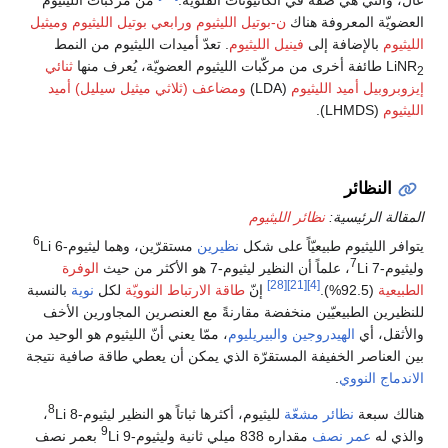
العضويّة المعروفة هناك
ن-بوتيل الليثيوم
ورابعي بوتيل الليثيوم
وميثيل
الليثيوم
بالإضافة إلى
فينيل الليثيوم
. تعدّ أميدات الليثيوم من النمط
LiNR
طائفة أخرى من مركّبات الليثيوم العضويّة، يُعرف منها
ثنائي
2
إيزوبروبيل أميد الليثيوم
(LDA)
ومضاعف (ثلاثي ميثيل سيليل) أميد
الليثيوم
(LHMDS).
النظائر
المقالة الرئيسية:
نظائر الليثيوم
6
يتوافر الليثيوم طبيعيّاً على شكل
نظيرين
مستقرّين، وهما ليثيوم-6
Li
7
وليثيوم-7
Li، علماً أن النظير ليثيوم-7 هو الأكثر من حيث
الوفرة
[28]
[21]
[4]
الطبيعية
(92.5%).
إنّ
طاقة الارتباط النوويّة
لكل
نوية
بالنسبة
للنظيرين الطبيعيّين منخفضة مقارنةً مع العنصرين المجاورين الأخف
والأثقل، أي
الهيدروجين
والبيريليوم
، ممّا يعني أنّ الليثيوم هو الوحيد من
بين العناصر الخفيفة المستقرّة الذي يمكن أن يعطي طاقة صافية نتيجة
الاندماج النووي
.
8
هنالك سبعة
نظائر مشعّة
لليثيوم، أكثرها ثباتاً هو النظير ليثيوم-8
Li،
9
والذي له
عمر نصف
مقداره 838 ميلي ثانية وليثيوم-9
Li بعمر نصف