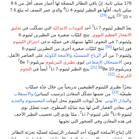
178 ميلي ثانية. إنّ باقي النظائر المشعّة لها أعمار نصف أقل من 8.6
4
ميلي ثانية، أقلّها هو النظير ليثيوم-4
Li والذي عمر النصف له يبلغ 7.6
[29]
−23
× 10
ثانية.
7
يعدّ النظير ليثيوم-7
Li أحد
النويدات الابتدائيّة
التي تشكّلت في
تخليق
الانفجار العظيم النووي
. تنتج كمّيّات صغيرة من النظيرين ليثيوم-6
وليثيوم-7 في النجوم، لكنّها تستهلك في عمليّة تدعى
احتراق الليثيوم
[30]
فور إنتاجها.
تنتج كمّيّات صغيرة أخرى من النظيرين ليثيوم-6
وليثيوم-7 من أثر
الرياح الشمسيّة
والأشعة الكونيّة
على العناصر الأثقل،
7
ومن
الاضمحلال الإشعاعي
لنوى
نظيري البيريليوم
بيريليوم-7
Be
7
[31]
10
وبيريليوم-10
Be.
ينتج النظير ليثيوم-7
Li أيضاً في
النجوم
[32]
الكربونيّة
.
يتجزّأ نظيري الليثيوم الطبيعيين تدريجياً من خلال عدّة عمليّات
[33]
طبيعيّة،
من ضمنها تشكّل المعادن (ترسيب كيميائي)
والاستقلاب
والتبادل الأيوني
. تحلّ أيونات الليثيوم محل أيونات
المغنيسيوم
والحديد
في معادن الغضار التي لها بنية ثمانيّة السطوح، حيث تفضّل نوى
7
6
ليثيوم-6
Li على ليثيوم-7
Li، ممّا يؤدي إلى تخصيب النظير الأخف
في هذه المعادن وفي الصخور التي تحويها.
كان إنتاج الأسلحة النوويّة أحد المصادر الرئيسيّة لعمليّة تجزئة النظائر