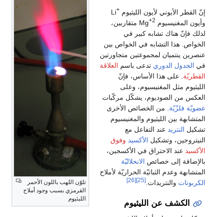
+
إنّ القطر الأيوني لأيون الليثيوم
Li
2+
وأيون المغنيسيوم
Mg متقاربين،
لذلك فإنّ هناك تشابه كبير في
الخواص. هذا التشابه في الخواص بين
عنصرين ينتميان لمجموعتين متجاورتين
في
الجدول الدوري
تدعى باسم
العلاقة
القطريّة
. على هذا الأساس، فإنّ
الليثيوم مثل المغنيسيوم، وعلى
العكس من الصوديوم، يشكّل مركّبات
عضويّة فلزّيّة
. من الخصائص الأخرى
المتشابهة بين الليثيوم والمغنيسيوم
تشكيل
النتريد
عند التفاعل مع
النيتروجين، وتشكيل
الأكسيد
وفوق
الأكسيد
عند الاحتراق في الأكسجين،
بالإضافة إلى خصائص
الانحلاليّة
المتشابهة وعدم الثباتيّة الحراريّة لأملاح
[26]
[25]
الكربونات
والنتريدات.
تلوّن اللهب باللون الأحمر
القرمزي بسبب وجود أملاح
الليثيوم
الكشف عن الليثيوم