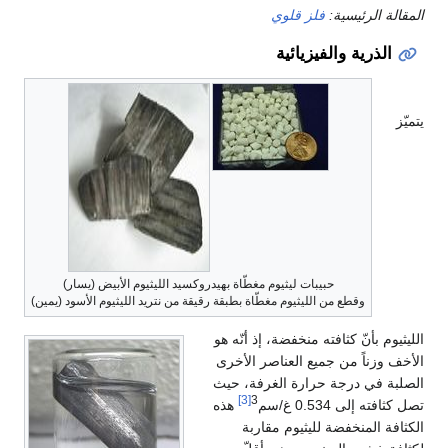
المقالة الرئيسية:
فلز قلوي
الذرية والفيزيائية
يتميّز
حبيبات ليثيوم مغطّاة بهيدروكسيد الليثيوم الأبيض (يسار)
وقطع من الليثيوم مغطّاة بطبقة رقيقة من نتريد الليثيوم الأسود (يمين)
الليثيوم بأنّ كثافته منخفضة، إذ أنّه هو
الأخف وزناً من جميع العناصر الأخرى
الصلبة في درجة حرارة الغرفة، حيث
[3]
3
تصل كثافته إلى 0.534 غ/سم
هذه
الكثافة المنخفضة لليثيوم مقاربة