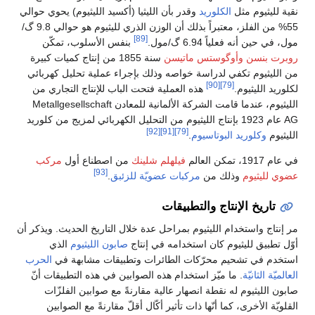
نقية لليثيوم مثل
الكلوريد
وقدر بأن الليثيا (أكسيد الليثيوم) يحوي حوالي
55% من الفلز، معتبراً بذلك أن الوزن الذري لليثيوم هو حوالي 9.8 گ/
[89]
مول، في حين أنه فعلياً 6.94 گ/مول.
بنفس الأسلوب، تمكّن
روبرت بنسن
وأوگوستس ماتيسن
سنة 1855 من إنتاج كميات كبيرة
من الليثيوم تكفي لدراسة خواصه وذلك بإجراء عملية تحليل كهربائي
[90]
[79]
لكلوريد الليثيوم.
هذه العملية فتحت الباب للإنتاج التجاري من
الليثيوم، عندما قامت الشركة الألمانية للمعادن Metallgesellschaft
AG عام 1923 بإنتاج الليثيوم من التحليل الكهربائي لمزيج من كلوريد
[92]
[91]
[79]
الليثيوم
وكلوريد البوتاسيوم
.
في عام 1917، تمكن العالم
فيلهلم شلينك
من اصطناع أول
مركب
[93]
عضوي لليثيوم
وذلك من
مركبات عضويّة
للزئبق
.
تاريخ الإنتاج والتطبيقات
مر إنتاج واستخدام الليثيوم بمراحل عدة خلال التاريخ الحديث. ويذكر أن
أوّل تطبيق لليثيوم كان استخدامه في إنتاج
صابون الليثيوم
الذي
استخدم في تشحيم محرّكات الطائرات وتطبيقات مشابهة في
الحرب
العالميّة الثانيّة
. ما ميّز استخدام هذه الصوابين في هذه التطبيقات أنّ
صابون الليثيوم له نقطة انصهار عالية مقارنةً مع صوابين الفلزّات
القلويّة الأخرى، كما أنّها ذات تأثير أكّال أقلّ مقارنةً مع الصوابين