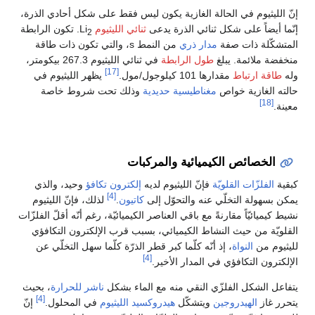
إنّ الليثيوم في الحالة الغازية يكون ليس فقط على شكل أحادي الذرة،
إنّما أيضاً على شكل ثنائي الذرة يدعى
ثنائي الليثيوم
Li
. تكون الرابطة
2
المتشكّلة ذات صفة
مدار ذري
من النمط s، والتي تكون ذات طاقة
منخفضة ملائمة. يبلغ
طول الرابطة
في ثنائي الليثيوم 267.3 بيكومتر،
[17]
وله
طاقة ارتباط
مقدارها 101 كيلوجول/مول.
يظهر الليثيوم في
حالته الغازية خواص
مغناطيسية حديدية
وذلك تحت شروط خاصة
[18]
معينة.
الخصائص الكيميائية والمركبات
كبقية
الفلزّات القلويّة
فإنّ الليثيوم لديه
إلكترون تكافؤ
وحيد، والذي
[4]
يمكن بسهولة التخلّي عنه والتحوّل إلى
كاتيون
.
لذلك، فإنّ الليثيوم
نشيط كيميائيّاً مقارنةً مع باقي العناصر الكيميائيّة، رغم أنّه أقلّ الفلزّات
القلويّة من حيث النشاط الكيميائي، بسبب قرب الإلكترون التكافؤي
لليثيوم من
النواة
، إذ أنّه كلّما كبر قطر الذرّة كلّما سهل التخلّي عن
[4]
الإلكترون التكافؤي في المدار الأخير.
يتفاعل الشكل الفلزّي النقي منه مع الماء بشكل
ناشر للحرارة
، بحيث
[4]
يتحرر غاز
الهيدروجين
ويتشكّل
هيدروكسيد الليثيوم
في المحلول.
إنّ