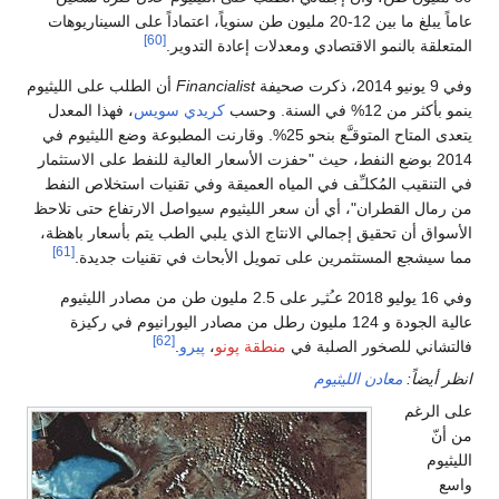
عاماً يبلغ ما بين 12-20 مليون طن سنوياً، اعتماداً على السيناريوهات
[60]
المتعلقة بالنمو الاقتصادي ومعدلات إعادة التدوير.
وفي 9 يونيو 2014، ذكرت صحيفة
Financialist
أن الطلب على الليثيوم
ينمو بأكثر من 12% في السنة. وحسب
كريدي سويس
، فهذا المعدل
يتعدى المتاح المتوقـَّع بنحو 25%. وقارنت المطبوعة وضع الليثيوم في
2014 بوضع النفط، حيث "حفزت الأسعار العالية للنفط على الاستثمار
في التنقيب المُكلـِّف في المياه العميقة وفي تقنيات استخلاص النفط
من رمال القطران"، أي أن سعر الليثيوم سيواصل الارتفاع حتى تلاحظ
الأسواق أن تحقيق إجمالي الانتاج الذي يلبي الطب يتم بأسعار باهظة،
[61]
مما سيشجع المستثمرين على تمويل الأبحاث في تقنيات جديدة.
وفي 16 يوليو 2018 عـُثـِر على 2.5 مليون طن من مصادر الليثيوم
عالية الجودة و 124 مليون رطل من مصادر اليورانيوم في ركيزة
[62]
فالتشاني للصخور الصلبة في
منطقة پونو
،
پيرو
.
انظر أيضاً:
معادن الليثيوم
على الرغم
من أنّ
الليثيوم
واسع