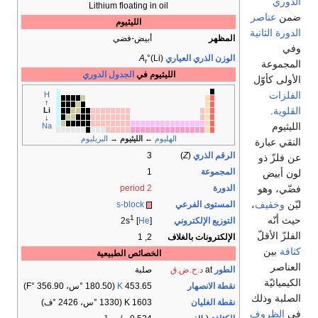
الدوري
Lithium floating in oil
ضمن
عناصر
الليثيوم
الدورة الثانية
المظهر
أبيض-فضي
وفي
الوزن الذري العياري
°(Li)
A
r
المجموعة
الليثيوم في
الجدول الدوري
الأولى كأوّل
الفلزات
H
↑
القلوية
.
Li
↓
الليثيوم
Na
الهليوم
←
الليثيوم
→
البريليوم
النقي عبارة
الرقم الذري
(
Z
)
3
عن فلزّ ذو
المجموعة
1
لون أبيض
فضّي، وهو
الدورة
period 2
ليّن
وخفيف
،
المستوى الفرعي
s-block
1
حيث أنّه
التوزيع الإلكتروني
] 2s
He
[
الفلزّ الأقلّ
الإلكترونات بالغلاف
2, 1
كثافة
بين
الخصائص الطبيعية
العناصر
الطور
at
د.ح.ض.ق
صلبة
الكيميائيّة
نقطة الانصهار
453.65
K
​(180.50 °س، ​356.90 °F)
الصلبة وذلك
نقطة الغليان
1603 K ​(1330 °س، ​2426 °ف)
في
الظروف