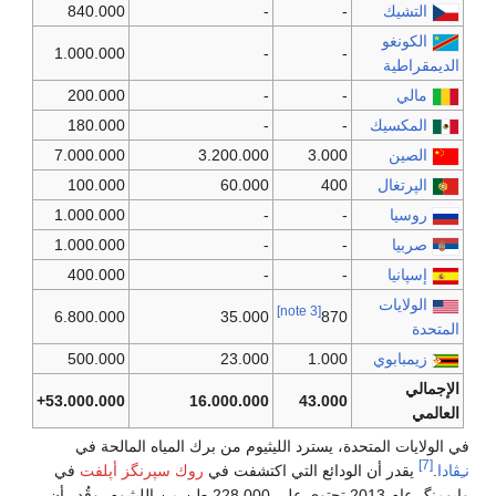
التشيك
-
-
840.000
الكونغو
1.000.000
-
-
الديمقراطية
مالي
-
-
200.000
المكسيك
-
-
180.000
الصين
3.000
3.200.000
7.000.000
الپرتغال
400
60.000
100.000
روسيا
-
-
1.000.000
صربيا
-
-
1.000.000
إسپانيا
-
-
400.000
الولايات
[note 3]
6.800.000
35.000
870
المتحدة
زيمبابوي
1.000
23.000
500.000
الإجمالي
53.000.000+
16.000.000
43.000
العالمي
في الولايات المتحدة، يسترد الليثيوم من برك المياه المالحة في
[7]
نـِڤادا
.
يقدر أن الودائع التي اكتشفت في
روك سپرنگز أپلفت
في
وايومنگ عام 2013 تحتوي على 228.000 طن من الليثيوم. وقُدر أن