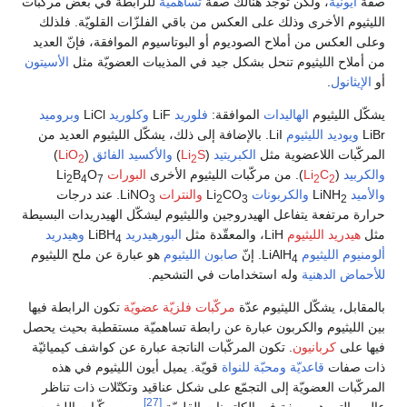
صفة
أيونيّة
، ولكن توجد هنالك صفة
تساهميّة
للرابطة في بعض مركّبات
الليثيوم الأخرى وذلك على العكس من باقي الفلزّات القلويّة. فلذلك
وعلى العكس من أملاح الصوديوم أو البوتاسيوم الموافقة، فإنّ العديد
من أملاح الليثيوم تنحل بشكل جيد في المذيبات العضويّة مثل
الأسيتون
أو
الإيثانول
.
يشكّل الليثيوم
الهاليدات
الموافقة:
فلوريد
LiF
وكلوريد
LiCl
وبروميد
LiBr
ويوديد الليثيوم
LiI. بالإضافة إلى ذلك، يشكّل الليثيوم العديد من
المركّبات اللاعضوية مثل
الكبريتيد
(
S
Li
)
والأكسيد الفائق
(
LiO
)
2
2
والكربيد
(
C
Li
). من مركّبات الليثيوم الأخرى
البورات
Li
O
B
2
4
7
2
2
والأميد
LiNH
والكربونات
Li
CO
والنترات
LiNO
. عند درجات
3
2
3
2
حرارة مرتفعة يتفاعل الهيدروجين والليثيوم ليشكّل الهيدريدات البسيطة
مثل
هيدريد الليثيوم
LiH، والمعقّدة مثل
البورهيدريد
LiBH
وهيدريد
4
ألومنيوم الليثيوم
LiAlH
. إنّ
صابون الليثيوم
هو عبارة عن ملح الليثيوم
4
للأحماض الدهنية
وله استخدامات في التشحيم.
بالمقابل، يشكّل الليثيوم عدّة
مركّبات فلزيّة عضويّة
تكون الرابطة فيها
بين الليثيوم والكربون عبارة عن رابطة تساهميّة مستقطبة بحيث يحصل
فيها على
كربانيون
. تكون المركّبات الناتجة عبارة عن كواشف كيميائيّة
ذات صفات
قاعديّة
ومحبّة للنواة
قويّة. يميل أيون الليثيوم في هذه
المركّبات العضويّة إلى التجمّع على شكل عناقيد وتكتّلات ذات تناظر
[27]
عال، والتي هي صفة في الكاتيونات القلويّة.
من مركّبات الليثيوم