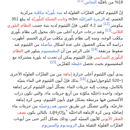
[11]
18% من ناقليّة
النحاس
.
إنّ الليثيوم كباقي الفلزّات القلويّة له
بنية بلّوريّة مكعّبة
مركزية
الجسم، له
الزمرة الفراغيّة
m3m
وثابت الشبكة البلّوريّة
له يبلغ 351
[12]
بيكومتر.
عند 4.2 كلفن، فإنّ الليثيوم لديه بنية حسب
النظام البلوري
[13]
الثلاثي
،
وعند درجات حرارة أعلى من ذلك يتحول إلى نظام بلّوري
مكعّب الوجه، ومنه إلى نظام بلّوري مكعّب مركزي الجسم. أظهرت
دراسة أنّه يمكن الحصول على عدة أشكال
متآصلة
من الليثيوم عند
[14]
ضغوط مرتفعة.
على الرغم من أن
المغنيسيوم
يتبلور في
النظام
البلّوري السداسي
فإنّ الليثيوم يمكن أن تحدث له بلورة مشتركة مع
[15]
المغنيسيوم بحيث تحصل
خليطة
للفلزّين.
يبدي أيون الليثيوم أعلى حرارة
إماهة
من بين الفلزّات القلويّة الأخرى
[16]
(−520 كيلوجول/مول)،
بذلك فإنّ أيون الليثيوم في الماء يتميّه
بالكامل، ويجذب إليه جزيئات الماء. يشكّل أيون الليثيوم كرتي إماهة
حوله، واحدة داخليّة مكوّنة من أربع جزيئات ماء، والتي تكون ذرات
الأكسجين فيها مرتبطة بشكل قوي بأيون الليثيوم، ومن كرة إماهة
خارجيّة، والتي تتشكّل عن طريق
جسور هيدروجينيّة
بين جزيئات ماء
+
إضافيّة وبين كرة الإماهة الداخليّة
O]
Li[H
، بالتالي يكون
نصف
2
4
القطر الأيوني
للأيون المميّه كبير، وذلك بشكل أكبر حتى من أيونات
الفلزّات القلويّة الثقيلة مثل
الروبيديوم
والسيزيوم
.