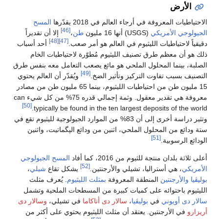
الأرض
الاحتياطيات المعروفة في أرجاء العالم في 2018 يقدّرها
المسح
[46]
الجيولوجي الأمريكي
(USGS) أنها 16 مليون
طن
،
إلا أن تقديراً
[48]
[47]
دقيقياً لاحتياطيات الليثيوم في العالم هو أمر صعب.
أحد أسباب
ذلك هو أن معظم طرق تصنيف الليثيوم مُطوّرة لاحتياطيات الخام
الصلبة، بينما المحلول الملحي هو مائع يصعب التعامل معه بنفس طرق
[49]
التصنيف بسبب تفاوت التركيز وتأثير الضخ.
ويُقدّر أن العالم يحتوي
15 مليون طن من احتياطيات الليثيوم، بينما 65 مليون طن من مصادر
معروفة هي تقدير معقول. وثمة إجمالي قدره 75% من كل شيء can
[50]
typically be found in the ten largest deposits of the world.
وتثير دراسة أخرى إلى أن 83% من الموارد الجيولوجية لليثيوم تقع في
ستة ودائع من المحلول الملحي، اثنين من ودائع الپگماتيت، واثنين
[51]
الودائع الرسوبية.
أعلى ثلاثة بلدان منتجة للثيوم من 2016، كما أفاد
المسح الجيولوجي
[52]
الأمريكي
، هي أستراليا، تشيلي والأرجنتين.
يشكل تقاع
شيلي
،
بوليڤيا
والأرجنتين
المنطقة المعروفة
بمثلث الليثيوم
. يُعرف مثلث
الليثيوم باحتوائه على كميات كبيرة من المسطحات الملحية وتشمل
سالار دى أويوني
في
بوليڤيا
،
سالار دى أتاكاما
في تشيلي،
وسالار دى
أريزارو
في الأرجنتين. يعتقد أن مثلث الليثيوم يحتوي على أكثر من