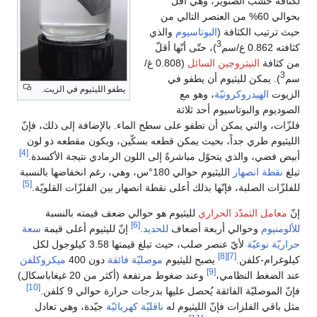
لكثافة خشب الصنوير، وهي أقلّ
بحوالي 60% من العنصر التالي من
حيث ترتيب الكثافة (
البوتاسيوم
والذي
3
كثافته 0.862 غ/سم
)، حتّى أنّها أقلّ
من كثافة
النيتروجين السائل
(0.808 غ/
3
سم
). يمكن لليثيوم أن يطفو في
يطفو الليثيوم في الزيت.
الزيوت
الهيدروكرونيّة
، وهو مع
الصوديوم والبوتاسيوم أحد ثلاثة
فلزّات، والتي يمكن أن تطفو على سطح الماء. بالإضافة إلى ذلك، فإنّ
الليثيوم طري جداً، بحيث يمكن قطعه بسكّين، ويكون مقطعه ذو لون
[4]
أبيض فضي، والذي يتحوّل مباشرةً إلى اللون الرمادي نتيجة الأكسدة.
تبلغ
نقطة انصهار
الليثيوم حوالي 180°س، وهي، رغم انخفاضها بالنسبة
[5]
للفلزّات الصلبة، فإنّها بذلك أعلى نقطة انصهار بين الفلزّات القلويّة.
إنّ
معامل التمدّد الحراري
لليثيوم هو حوالي ضعف قيمته بالنسبة
[6]
للألومنيوم
وحوالي أربعة أضعاف
للحديد
.
إنّ لليثيوم أعلى قيمة
سعة
حراريّة نوعيّة
لأيّ عنصر صلب، حيث تبلغ قيمتها 3.58 كيلوجول لكل
[8]
[7]
كيلوغرام-كلفن.
يصبح لليثيوم
موصليّة فائقة
دون 400
ميكروكلفن
[9]
عند الضغط النظامي،
وعند ضغوط مرتفعة (أكثر من 20 غيغاباسكال)
[10]
فإنّ الموصليّة الفائقة يُحصل عليها بدرجات حرارة حوالي 9 كلفن.
مثل باقي الفلزات فإنّ الليثيوم له
ناقليّة كهربائيّة
جيّدة، وهي تعادل