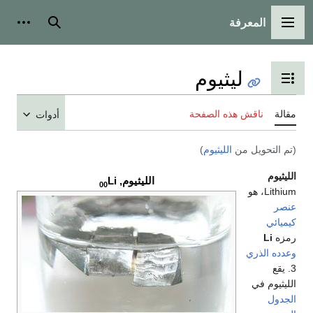
المعرفة
القائمة الرئيسية
بحث
أدوات
ليثيوم
تبديل عرض جدول المحتويات
مقالة
ناقش هذه الصفحة
أدوات
(تم التحويل من
الليثيوم
)
الليثيوم
الليثيوم,
Li
00
Lithium، هو
عنصر
كيميائي
رمزه
Li
وعدده الذري
3. يقع
الليثيوم في
الجدول