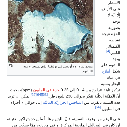
الانتشار
على الأرض،
إلّا أنّه لا
يوجد
بصورته
الحرّة نتيجة
نشاطه
الكيميائي
[4]
الكبير.
يوجد
الليثيوم على
منجم سالار دو أويوني في بوليفيا الذي يستخرج منه
شكل
أملاح
الليثيوم
في مياه
البحار بنسبة
تركيز ثابتة تتراوح بين 0.14 إلى 0.25
جزء في المليون
(ppm)، بحيث
[65]
[64]
[63]
أنّ الكمّيّة الكلّيّة تقدّر بحوالي 230 بليون طن.
يمكن أن تزيد
هذه النسبة بالقرب من
المنافس الحراريّة المائيّة
إلى حوالي 7 أجزاء
[64]
في المليون.
على الرغم من وفرته النسبية، فإنّ الليثيوم غالباً ما يوجد بتراكيز ضئيلة،
إن كان في المحاليل الملحية المركزة أو في معادنه، ممّا يصعّب من