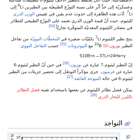
الاصطناعيّة، حيث كان يحتفظ بالنظير الأخفّ ليثيوم-6 لتطبيقات صناعيّة
6
وعسكريّة إلى حدٍّ أثّر على نسبة التوزّع الطبيعيّة بين النظيرين
Li إلى
7
Li. أدّت هذه الظاهرة إلى حدوث عدم يقين في تقييس
الوزن الذري
لليثيوم، حيث أنّ قيمة الوزن الذري تعتمد على التوزّع الطبيعي للنظائر
[34]
في مصادر الليثيوم المعدنيّة المتوفّرة تجاريّاً.
7
ينتج نظير الليثيوم
Li يكمّيّات صغيرة في
المحطّات النوويّة
من تفاعل
[35]
10
النظير
بورون-10
B مع
النيوترونات
حسب
التفاعل النووي
:
5
1
0
B
+
n
→
3
7
L
i
+
2
4
H
e
+
γ
[36]
إنّ النظير ليثيوم-7 عيارة عن
بوزون
،
في حين أنّ النظير ليثيوم-6
عبارة عن
فرميون
. جرى مؤخّراً التوصّل إلى تحضير جزيئات من النظير
[37]
ليثيوم-6 في حالة
الميوعة الفائقة
.
يمكن فصل نظائر الليثيوم عن بعضها باستخدام تقنية
فصل النظائر
[38]
بالليزر للبخار الذري
.
التواجد