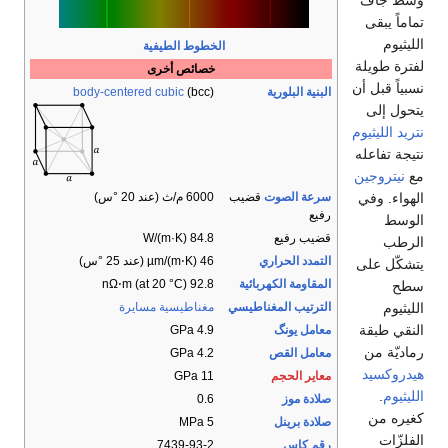
وسط جاف
تماماً يبقى
الليثيوم
الخطوط الطيفية
لفترة طويلة
خصائص أخرى
نسبياً قبل أن
البنية البلورية
(bcc)
body-centered cubic
يتحول إلى
نتريد الليثيوم
نتيجة تفاعله
مع
نيتروجين
الهواء. وفي
سرعة الصوت
قضيب
6000 م/ث (عند 20 °س)
رفيع
الوسط
قضيب رفيع
84.8 W/(m·K)
الرطب
التمدد الحراري
46 µm/(m⋅K) (عند 25 °س)
يتشكّل على
المقاومة الكهربائية
92.8 nΩ⋅m (at 20 °C)
سطح
الليثيوم
الترتيب المغناطيسي
مغناطيسية مسايرة
النقي طبقة
معامل يونگ
4.9 GPa
رماديّة من
معامل القص
4.2 GPa
هيدروكسيد
معاير الحجم
11 GPa
الليثيوم
.
صلادة موز
0.6
كغيره من
صلادة برينل
5 MPa
الفلزّات
رقم كاس
7439-93-2