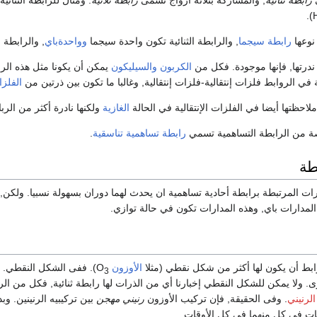
 نوعها
رابطة سيجما
, والرابطة الثنائية تكون واحدة سيجما
وواحدةباي
, والرابطة 
ندرتها, فإنها موجودة. فكل من
الكربون
والسيليكون
يمكن أن يكونا مثل هذه الرا
تة في الروابط فلزات إنتقالية-فلزات إنتقالية, وغالبا ما تكون بين ذرتين من
الفلزا
لاحظتها أيضا في الفلزات الإنتقالية في الحالة
الغازية
ولكنها نادرة أكثر من الربا
صة من الرابطة التساهمية تسمي
رابطة تساهمية تناسقية
.
طة
ت المرتبطة برابطة أحادية تساهمية ان يحدث لهما دوران بسهولة نسبيا. ولكن, في ا
مدارات باي, وهذه المدارات تكون في حالة توازي.
ابط أن يكون لها أكثر من شكل نقطي (مثلا
الأوزون
O
). ففى الشكل النقطي. تك
3
رى. ولا يمكن للشكل النقطي إخبارنا أي من الذرات لها رابطة ثنائية, فكل من الر
 الرنيني
. وفى الحقيقة, فإن تركيب الأوزون
رنيني مهجن