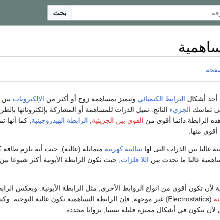
بحث
ساهمية
صفحة
أحد أشكال
الترابط الكيميائي
وتتميز بمساهمة زوج أو أكثر من
الإلكترونات
بين
لى تماسك
الجزيء
الناتج. تميل الذرات للمساهمة أو المشاركة بإلكتروناتها بالط
ذه الرابطة دائما أقوى من
القوى بين الجزيئية
,
الرابطة الهيدروجينية
, كما أنها ت
أقوى منها.
 غالبا بين الذرات التى لها
سالبية كهربية
متماثلة (عالية), حيث أنه تلزم طاقة ك
ساهمية غالبا ما تحدث بين
اللا فلزات
, حيث تكون الرابطة الأيونية أكثر شيوعا بين
ة لأن تكون أقوى من انواع الروابط الأخرى, مثل الرابطة الأيونية. وبعكس الرابط
ة
(Electrostatics) غير موجهة, فإن الرابطة التساهمية تكون عالية التوجيه. و
 لأن تتكون في أشكال مميزة قليلة نسبيا, بزوايا محددة.