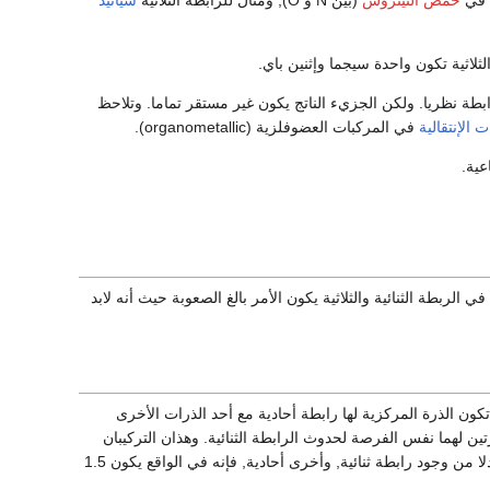
الثلاثية تكون واحدة سيجما وإثنين باي.
بطة نظريا. ولكن الجزيء الناتج يكون غير مستقر تماما. وتلاحظ
ت الإنتقالية
في المركبات العضوفلزية (organometallic).
عية.
لربطة الثنائية والثلاثية يكون الأمر بالغ الصعوبة حيث أنه لابد
ون الذرة المركزية لها رابطة أحادية مع أحد الذرات الأخرى
تين لهما نفس الفرصة لحدوث الرابطة الثنائية. وهذان التركيبان
بين تركيبيه الرنينين. وبدلا من وجود رابطة ثنائية, وأخرى أحادية, فإنه في الواقع يكون 1.5