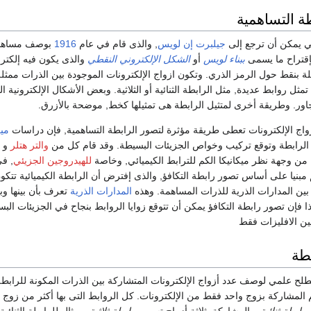
طة التساهمية
ي يمكن أن ترجع إلى
جيلبرت إن لويس
, والذى قام في عام
1916
بوصف مساهمة 
بإقتراح ما يسمى
ببناء لويس
أو
الشكل الإلكتروني النقطي
والذى يكون فيه إلكترو
ة بنقط حول الرمز الذري. وتكون ازواج الإلكترونات الموجودة بين الذرات ممثلة
 تمثل روابط عديدة, مثل الرابطة الثنائية أو الثلاثية. وبعض الأشكال الإلكترونية ا
ور. وطريقة أخرى لمتثيل الرابطة هى تمثيلها كخط, موضحة بالأزرق.
أزواج الإلكترونات تعطى طريقة مؤثرة لتصور الرابطة التساهمية, فإن دراسات
ميك
 الرابطة وتوقع تركيب وخواص الجزيئات البسيطة. وقد قام كل من
والتر هتلر
و
من وجهة نظر ميكانيكا الكم للترابط الكيميائي, وخاصة
للهيدروجين الجزيئي
, ف
مبنيا على أساس تصور رابطة التكافؤ, والذى إفترض أن الرابطة الكيميائية تتكو
بين المدارات الذرية للذرات المساهمة. وهذه
المدارات الذرية
تعرف بأن بينها وب
 فإن تصور رابطة التكافؤ يمكن أن تتوقع زوايا الروابط بنجاح في الجزيئات البس
ين الافليزات فقط
بطة
ح علمي لوصف عدد أزواج الإلكترونات المتشاركة بين الذرات المكونة للرابطة ا
تم المشاركة بزوج واحد فقط من الإلكترونات. كل الروابط التى بها أكثر من زو
ى
رابطة ثنائية
, والمشاركة بثلاثة أزواج تسمى
رابطة ثلاثية
. ومثال للرابطة الثنائي