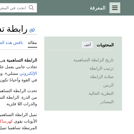
المعرفة
القائمة الرئيسية
رابطة ت
مقالة
ناقش هذه ال
المحتويات
أخف
تاريخ الرابطة التساهمية
الرابطة التساهمية
هى 
تجاذب جانبي يعمل ع
ترتيب الرابطة
الإلكتروني
ممتليء. وه
صلابة الرابطة
في القوة وأحيانا تكون 
الرنين
تحدث الرابطة التساهمية
النظرية الحالية
من الذرة. الرابطة الت
المصادر
والذرات اللا فلزية.
تميل الرابطة التساهمي
الأيونات بقوى
كهرساكن
المرتبطة تساهميا تميل