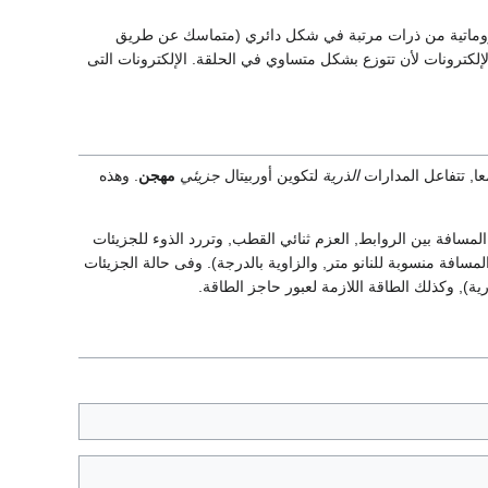
أروماتية من ذرات مرتبة في شكل دائري (متماسك عن طريق
ل الإلكترونات لأن تتوزع بشكل متساوي في الحلقة. الإلكترونات التى
عا, تتفاعل المدارات
الذرية
لتكوين أوربيتال
جزيئي
مهجن
. وهذه
لمسافة بين الروابط, العزم ثنائي القطب, وتررد الذوء للجزيئات
لمسافة منسوبة للنانو متر, والزاوية بالدرجة). وفى حالة الجزيئات
ية), وكذلك الطاقة اللازمة لعبور حاجز الطاقة.