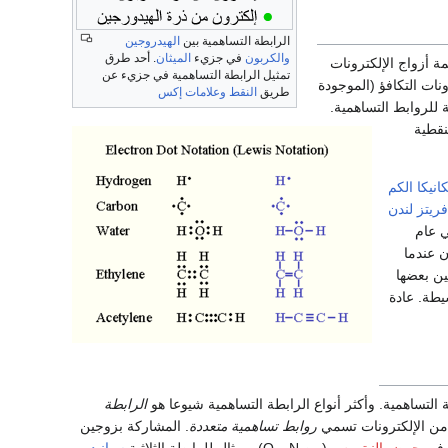
الرابطة التساهمية بين
الهيدروجين
والكربون
في جزيء
الميثان
. أحد طرق
أزواج الإلكترونات
تمثيل الرابطة التساهمية في جزيء عن
نات التكافؤ (الموجودة
طريق
النقط وعلامات إكس
 للروابط التساهمية.
لنقطية
انيكا الكم
فريتز لندن
ي عام
ن عندما
ين بعضها
يطة. عادة
لتساهمية. وأكثر أنواع الرابطة التساهمية شيوعا هو
الرابطة
ج من الإلكترونات تسمي
روابط تساهمية متعددة
. المشاركة بزوجين
ة في
حمض النيتروس
(بين N و O), ومثال للرابطة الثلاثية
سيانيد