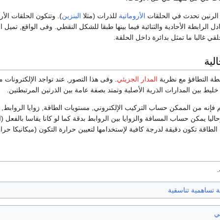
الرنين تحدث في الحلقات
الأروماتية
للذرات (مثلا
البنزين
). وتتكون الحلقات ال
ادل الرابطة الأحادية والثنائية فيما بينها طبقا للشكل النقطي. وفى الواقع, تمي
ي غالبا ما تمثل بدائرة داخل الحلقة.
لية
بطة التطافؤ مع نظرية
المدار الجزيئي
. وفى هذا التصور, عند تواجد الإلكترونات م
خليط بين المدارات الذرية الأصلية وتمتد بصفة عامة بين الذرتين المرتبطتين.
م فإنه من الممكن حساب التركيب الإلكتروني, مستويات الطاقة, زوايا الروابط, ا
اليا يمكن حساب المسافة والزوايا بين الروابط بدقة كما لو كانا يقاسا بالفعل (ا
لطاقة تكون دقيقة لدرجة كافية لإستخدامها لتعيين حرارة التكون (ميكانيكا حرار
.
 تساهمية تناسقية
ئي