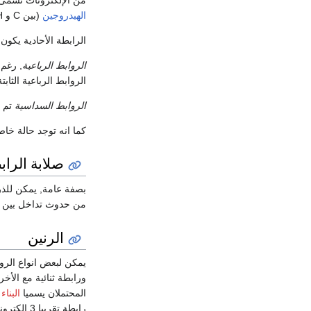
الهيدروجين
(بين C و H).
الرابطة الأحادية يكون
الروابط الرباعية
, رغم 
الروابط الرباعية الثاب
الروابط السداسية
تم م
كما انه توجد حالة خا
صلابة الراب
بصفة عامة, يمكن للذرا
من حدوث تداخل بين ال
الرنين
يمكن لبعض انواع الرو
ورابطة ثنائية مع الأخ
المحتملان يسميا
البناء
رابطة تقريبا 3 إلكترونات في كل منهما في كل الأوقات.