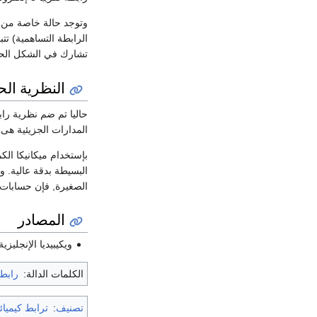
وتوجد حالة خاصة من 
الرابطة التساهمية) تتب
تشارك في الشكل الحلق
النظرية الحا
حاليا تم ضم نظرية را
المدارات الجزيئية هى 
بإستخدام ميكانيكا الك
البسيطة بدقة عالية. وح
الصغيرة, فإن حسابات ا
المصادر
ويكيبيديا الإنجليزية
الكلمات الدالة:
رابطة
تصنيف
:
ترابط كيميا