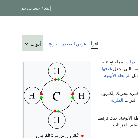
إنشاء حساب
دخول
اقرأ
عرض المصدر
تاريخ
أدوات
الذرات
, مما ينتج عنه
ريقة التى تجعل
غلافها
ماثل
الرابطة الأيونية
بيرة لتحريك إلكترون
 الذرات
الفلزية
ة الأيونية, حيث ترتبط
كنتيجة, الجزيئات