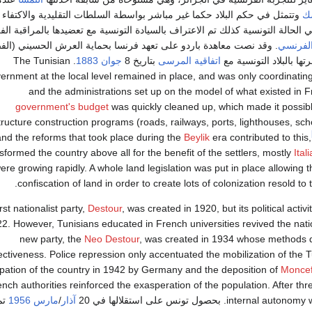
سك
وتتمثل في حكم البلاد حكما غير مباشر بواسطة السلطات التقليدية والاكتفاء
 الحالة التونسية كذلك تم الاعتراف بالسيادة التونسية مع تعضيدها بالمراقبة الف
الفرنسي
. وقد نصت معاهدة باردو على تعهد فرنسا بحماية العرش الحسيني (ال
ها بالبلاد التونسية مع
اتفاقية المرسى
بتاريخ 8
جوان
1883
. The Tunisian
ernment at the local level remained in place, and was only coordinati
and the administrations set up on the model of what existed in 
government's budget
was quickly cleaned up, which made it possibl
tructure construction programs (roads, railways, ports, lighthouses, scho
and the reforms that took place during the
Beylik
era contributed to this,
sformed the country above all for the benefit of the settlers, mostly
Ital
ere growing rapidly. A whole land legislation was put in place allowing t
confiscation of land in order to create lots of colonization resold to 
rst nationalist party,
Destour
, was created in 1920, but its political activ
22. However, Tunisians educated in French universities revived the nat
new party, the
Neo Destour
, was created in 1934 whose methods q
ectiveness. Police repression only accentuated the mobilization of the 
pation of the country in 1942 by Germany and the deposition of
Moncef
nch authorities reinforced the exasperation of the population. After th
in. بحصول تونس على استقلالها في 20
آذار
/
مارس
1956
تم 