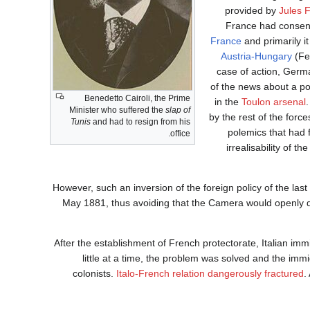
provided by
Jules F
France had consente
France
and primarily it
Austria-Hungary
(Fer
case of action, Germ
of the news about a po
Benedetto Cairoli, the Prime
in the
Toulon arsenal
Minister who suffered the
slap of
by the rest of the force
Tunis
and had to resign from his
polemics that had 
office.
irrealisability of th
However, such an inversion of the foreign policy of the la
May 1881, thus avoiding that the Camera would openly d
After the establishment of French protectorate, Italian im
little at a time, the problem was solved and the imm
colonists.
Italo-French relation dangerously fractured
.