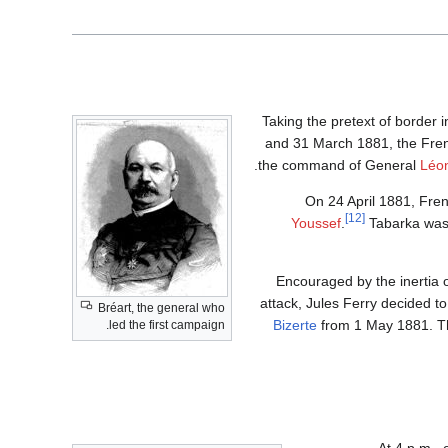
Taking the pretext of border 
and 31 March 1881, the Fre
.
the command of General
Léo
On 24 April 1881, Fren
[12]
Youssef
.
Tabarka was 
Encouraged by the inertia 
attack, Jules Ferry decided 
Bréart, the general who
Bizerte
from 1 May 1881. The
led the first campaign.