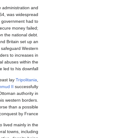
 administration and
1864, was widespread
he government had to
secure money failed;
n the national debt.
nd Britain set up an
d safeguard Western
aders to increases in
al abuses within the
 led to his downfall.
east lay
Tripolitania
,
mud II
successfully
ttoman authority in
his western borders.
orse than a possible
conquest by France.
o lived mainly in the
ral towns, including