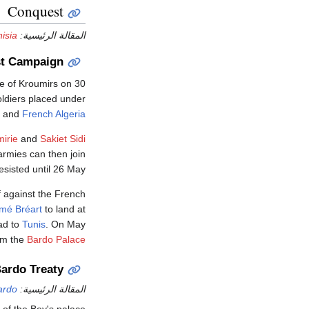
Conquest
المقالة الرئيسية:
isia
st Campaign
be of Kroumirs on 30
oldiers placed under
a and
French Algeria
irie
and
Sakiet Sidi
rmies can then join
esisted until 26 May.
f against the French
imé Bréart
to land at
ad to
Tunis
. On May
rom the
Bardo Palace
ardo Treaty
المقالة الرئيسية:
ardo