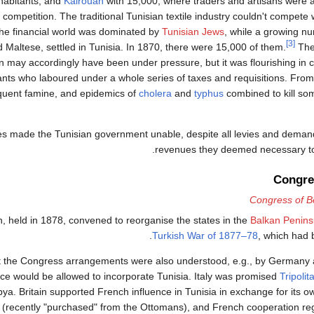
habitants, and
Kairouan
with 15,000, where traders and artisans were a
 competition. The traditional Tunisian textile industry couldn't compete
The financial world was dominated by
Tunisian Jews
, while a growing n
[3]
d Maltese, settled in Tunisia. In 1870, there were 15,000 of them.
The
 may accordingly have been under pressure, but it was flourishing in 
ants who laboured under a whole series of taxes and requisitions. Fro
equent famine, and epidemics of
cholera
and
typhus
combined to kill so
 made the Tunisian government unable, despite all levies and demands
revenues they deemed necessary to
Congre
Congress of Be
, held in 1878, convened to reorganise the states in the
Balkan Penins
.
Turkish War of 1877–78
, which had
t the Congress arrangements were also understood, e.g., by Germany a
ce would be allowed to incorporate Tunisia. Italy was promised
Tripolit
bya. Britain supported French influence in Tunisia in exchange for its o
(recently "purchased" from the Ottomans), and French cooperation reg