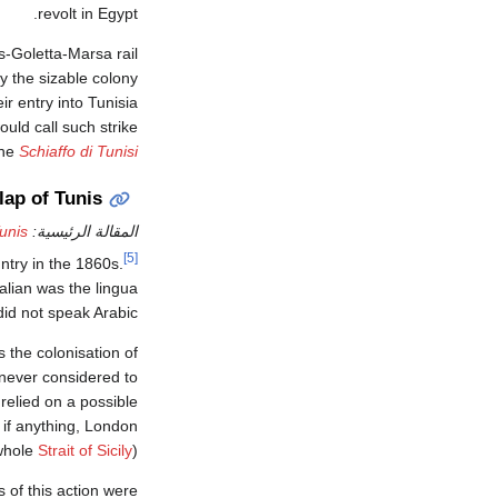
revolt in Egypt.
s-Goletta-Marsa rail
y the sizable colony
ir entry into Tunisia
ould call such strike
the
Schiaffo di Tunisi
lap of Tunis
المقالة الرئيسية:
unis
[5]
untry in the 1860s.
alian was the lingua
did not speak Arabic.
 the colonisation of
never considered to
relied on a possible
, if anything, London
 whole
Strait of Sicily
).
s of this action were