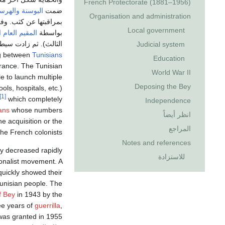
French Protectorate (1881–1956)
ضمت
البوسنة والهر
Organisation and administration
بمراقبتها عن كثب. وفي
Local government
بواسطة
المقيم العام 
الثالث). ثم زادت سيطرت
Judicial system
ng between
Tunisians
Education
France. The Tunisian
World War II
e to launch multiple
Deposing the Bey
ols, hospitals, etc.)
[1]
which completely
Independence
ians
whose numbers
انظر أيضاً
he acquisition or the
المراجع
the French colonists.
Notes and references
ity decreased rapidly
للاستزادة
ionalist movement. A
uickly showed their
Tunisian people. The
 Bey
in 1943 by the
ree years of
guerrilla
,
ternal autonomy was granted in 1955