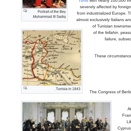
Tunis
with nearly 100,000 in
severely affected by foreign
Portrait of the Bey
from industrialized Europe. 
Muhammad III Sadiq.
almost exclusively Italians an
of Tunisian townsmen
of the
fellahin
, peas
failure, subs
These circumstances
Tunisia in 1843.
The Congress of Berlin
A
Fran
Li
Cyprus 