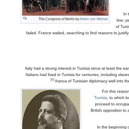
In 
.
The Congress of Berlin by
Anton von Werner
line; 
of Tuni
failed. France waited, searching to find reasons to justif
Italy had a strong interest in Tunisia since at least the e
Italians had lived in Tunisia for centuries, including sl
[6]
franca of Tunisian diplomacy well into th
For this reason
Tunisia
, to which b
proceed to occupat
British opposition to
In the beginning o