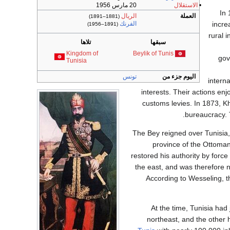
•
الاستقلال
20 مارس 1956
In 
العملة
الريال
(1881–1891)
incre
الفرنك
(1891–1956)
rural 
سبقها
تلاها
Kingdom of
Beylik of Tunis
gov
Tunisia
اليوم جزء من
تونس
intern
interests. Their actions enj
customs levies. In 1873, K
bureaucracy. T
The Bey reigned over Tunisia,
province of the Ottoman
restored his authority by force
the east, and was therefore 
According to Wesseling, t
At the time, Tunisia had 
northeast, and the other