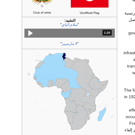
رنسية
Coat of arms
Unofficial Flag
فصل
النشيد:
"
سلام الباي
"
gov
1:20
المدة: دقائق و 20 ثواني.
"
لا مارسييز
"
infras
tran
w
The fi
in 19
eff
occu
Fre
إلغاء