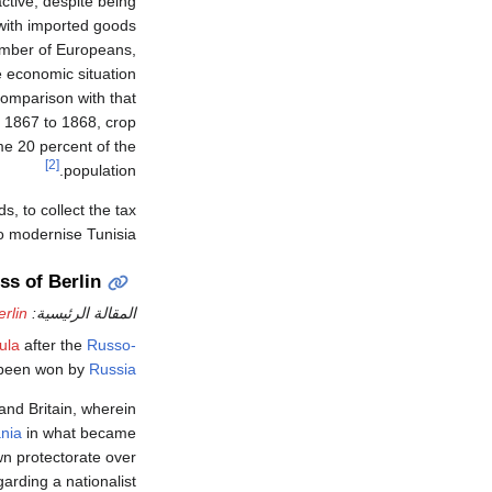
ctive, despite being
 with imported goods
umber of Europeans,
 economic situation
comparison with that
m 1867 to 1868, crop
me 20 percent of the
[2]
population.
, to collect the tax
 modernise Tunisia.
ss of Berlin
المقالة الرئيسية:
rlin
ula
after the
Russo-
 been won by
Russia
nd Britain, wherein
ania
in what became
wn protectorate over
arding a nationalist