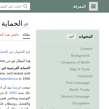
المعرفة
القائمة الرئيسية
الحماية
مقالة
ناقش هذه ال
المحتويات
أخف
Context
(تم التحويل من
الحما
Background
هذا المقال هو عن the administration of French Tunisia. إذا كنت تريد the social history of the same، انظر
Congress of Berlin
الحماية الفرنسية في 
Slap of Tunis
era, and lasted until
Conquest
ndependence
in 1956.
First Campaign
سعت
فرنسا
منذ أن اس
Bardo Treaty
ذلك سنة
1881
. إذ تذ
Second Campaign
التونسية وتحاصر قصر
Occupation
والقنصل روسطان عل
والحماية شكل آخر مغا