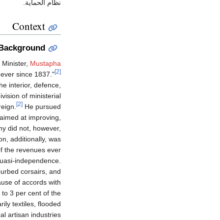
نظام الحماية.
Context
Background
 Minister,
Mustapha
[2]
 ever since 1837."
e interior, defence,
vision of ministerial
[2]
reign.
He pursued
 aimed at improving,
y did not, however,
on, additionally, was
of the revenues ever
 quasi-independence.
curbed corsairs, and
ause of accords with
 to 3 per cent of the
ly textiles, flooded
l artisan industries.