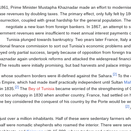
1861, Prime Minister Mustapha Khaznadar made an effort to modernise
ase revenues by doubling taxes. The primary effect, only fully felt by 
insurrection, coupled with great hardship for the general population. T
negotiate a new loan from foreign bankers. In 1867, an attempt to 
ernment revenues were insufficient to meet annual interest payments o
Tunisia plunged towards bankruptcy. Two years later France, Italy a
ational finance commission to sort out Tunisia's economic problems an
oyed only partial success, largely because of opposition from foreign tr
haznadar again undertook reforms and attacked the widespread financi
he results were initially promising, but bad harvests and palace intrigue
[2]
 whose southern borders were ill-defined against the Sahara.
To the 
 Empire, which had made itself practically independent until Sultan
Mah
[2]
 in 1835.
The
Bey of Tunisia
became worried of the strengthening of O
not too unhappy in 1830 when another country, France, had settled on 
he bey considered the conquest of his country by the Porte would be w
[2]
just over a million inhabitants. Half of these were sedentary farmers wh
 half were nomadic shepherds who roamed the interior. There were seve