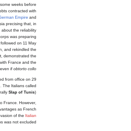
se some weeks before
debts contracted with
German Empire
and
sia precising that, in
about the reliability
 corps was preparing
, followed on 11 May
on, and rekindled the
ct, demonstrated the
e with France and the
 even if
obtorto collo
d from office on 29
 The Italians called
erally
Slap of Tunis
).
 to France. However,
e vantages as French
nvasion of the
Italian
s was not excluded.