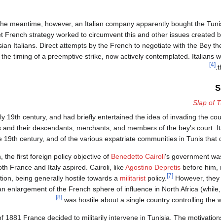
the meantime, however, an Italian company apparently bought the Tuni
yet French strategy worked to circumvent this and other issues created b
sian Italians. Direct attempts by the French to negotiate with the Bey the
y the timing of a preemptive strike, now actively contemplated. Italians w
[4]
.
S
Slap of T
arly 19th century, and had briefly entertained the idea of invading the co
aves and their descendants, merchants, and members of the bey's court. It
e 19th century, and of the various expatriate communities in Tunis that 
, the first foreign policy objective of
Benedetto Cairoli
's government was
oth France and Italy aspired. Cairoli, like
Agostino Depretis
before him, 
[7]
ion, being generally hostile towards a
militarist
policy.
However, they 
 an enlargement of the French sphere of influence in North Africa (while
[8]
was hostile about a single country controlling the
f 1881 France decided to militarily intervene in Tunisia. The motivation