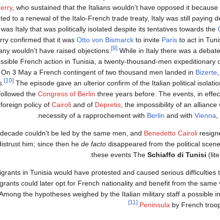
erry
, who sustained that the Italians wouldn't have opposed it becau
d to a renewal of the Italo-French trade treaty, Italy was still paying 
 was Italy that was politically isolated despite its tentatives towards the
ry confirmed that it was
Otto von Bismarck
to invite
Paris
to act in Tuni
[9]
any wouldn't have raised objections.
While in Italy there was a debate 
ssible French action in Tunisia, a twenty-thousand-men expeditionary
. On 3 May a French contingent of two thousand men landed in
Bizerte
[10]
s.
The episode gave an ulterior confirm of the Italian political isolati
followed the
Congress of Berlin
three years before. The events, in effe
e foreign policy of
Cairoli
and of
Depretis
, the impossibility of an allianc
.
necessity of a rapprochement with
Berlin
and with
Vienna
,
st decade couldn't be led by the same men, and
Benedetto Cairoli
resigne
istrust him; since then he
de facto
disappeared from the political scene.
these events The
Schiaffo di Tunisi
(lit
migrants in Tunisia would have protested and caused serious difficulties
igrants could later opt for French nationality and benefit from the sam
 Among the hypotheses weighed by the Italian military staff a possible i
[11]
Peninsula
by French troop