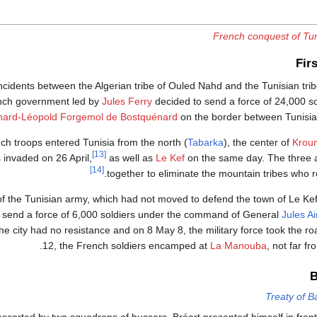
French conquest of Tun
Fir
incidents between the Algerian tribe of Ouled Nahd and the Tunisian tri
nch government led by
Jules Ferry
decided to send a force of 24,000 s
nard-Léopold Forgemol de Bostquénard
on the border between Tunisi
ch troops entered Tunisia from the north (
Tabarka
), the center of
Kroum
[13]
invaded on 26 April,
as well as
Le Kef
on the same day. The three a
[14]
together to eliminate the mountain tribes who r
of the Tunisian army, which had not moved to defend the town of Le Ke
to send a force of 6,000 soldiers under the command of General
Jules A
 city had no resistance and on 8 May 8, the military force took the ro
.
12, the French soldiers encamped at
La Manouba
, not far f
B
Treaty of B