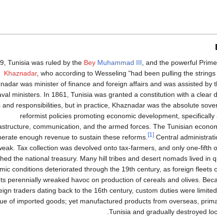
9, Tunisia was ruled by the
Bey
Muhammad III
, and the powerful Prime
Khaznadar
, who according to Wesseling "had been pulling the strings
nadar was minister of finance and foreign affairs and was assisted by th
val ministers. In 1861, Tunisia was granted a constitution with a clear di
and responsibilities, but in practice, Khaznadar was the absolute sove
reformist policies promoting economic development, specifically
rastructure, communication, and the armed forces. The Tunisian econom
[1]
erate enough revenue to sustain these reforms.
Central administrati
weak. Tax collection was devolved onto tax-farmers, and only one-fifth 
hed the national treasury. Many hill tribes and desert nomads lived in
ic conditions deteriorated through the 19th century, as foreign fleets 
ts perennially wreaked havoc on production of cereals and olives. Bec
eign traders dating back to the 16th century, custom duties were limited
lue of imported goods; yet manufactured products from overseas, primari
Tunisia and gradually destroyed loca