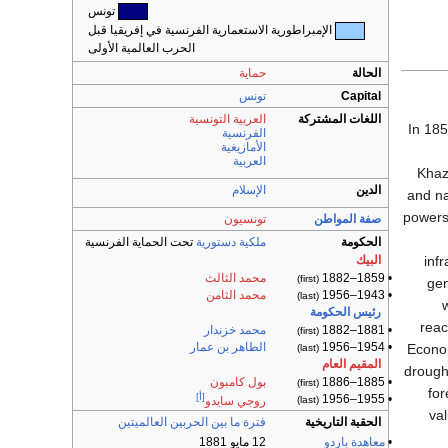
تونس
الإمبراطورية الاستعمارية الفرنسية في إفريقيا قبل
الحرب العالمية الأولى
الحالة
حماية
Capital
تونس
اللغات المشتركة
العربية التونسية
In 185
الفرنسية
الأمازيغية
العربية
Khaz
الدين
الإسلام
and na
powers 
صفة المواطن
تونسيون
الحكومة
ملكية دستورية
تحت الحماية الفرنسية
inf
البيك
• 1859–1882
محمد الثالث
(first)
gen
• 1943–1956
محمد الثامن
(last)
رئيس الحكومة
reac
• 1881–1882
محمد خزندار
(first)
• 1954–1956
الطاهر بن عمار
Econom
(last)
المقيم العام
drough
• 1885–1886
بول كامبون
(first)
for
[أ]
• 1955–1956
(last)
روجي سايدو
va
الحقبة التاريخية
فترة ما بين الحربين العالميتين
•
معاهدة باردو
12 مايو 1881