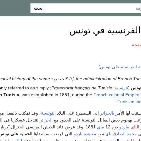
بحث
 الفرنسية في تونس
صفحة
ية الفرنسية على تونس
)
تونس
(
فرنسية
:
Protectorat français de Tunisie
; commonly referred to as simply
h Tunisia
, was established in 1881, during the
French colonial Empire
Tunisian i
تتب لها الأمر
بالجزائر
إلى السيطرة على البلاد
التونسية
، وقد تمكنت بالفعل م
رعت بهجوم بعض القبائل التونسية على الحدود مع
الجزائر
لتتدخل عسكريا في البل
الباي
بباردو
يوم 12
ماي
1881. وقد عرض قائد الجيش الفرنسي الجنرال "بريار
ى
محمد الصادق باي
نص
معاهدة باردو
التي فرضت بمقتضاها
الحماية على تونس
ير للتجربة الفرنسية في الجزائر، وهي مستوحاة من سابقة أحدثتها
النمسا
عندم