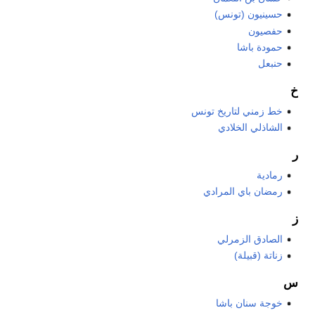
حسينيون (تونس)
حفصيون
حمودة باشا
حنبعل
خ
خط زمني لتاريخ تونس
الشاذلي الخلادي
ر
رمادية
رمضان باي المرادي
ز
الصادق الزمرلي
زناتة (قبيلة)
س
خوجة سنان باشا