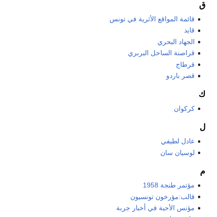
ق
قائمة المواقع الأثرية في تونس
قايد
الجهاد البحري
قراصنة الساحل البربري
قرطاج
قصر باردو
ك
كركوان
ل
عادل لطيفي
لوسيان سان
م
مؤتمر طنجة 1958
قالب:مؤرخون تونسيون
مؤنس الأحبة في أخبار جربة