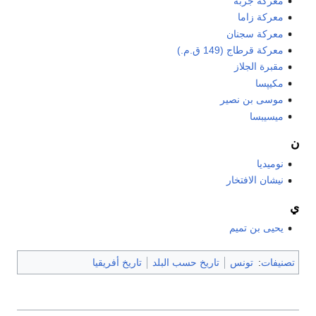
معركة جربة
معركة زاما
معركة سجنان
معركة قرطاج (149 ق.م.)
مقبرة الجلاز
مكيپسا
موسى بن نصير
ميسيبسا
ن
نوميديا
نيشان الافتخار
ي
يحيى بن تميم
تصنيفات
:
تونس
تاريخ حسب البلد
تاريخ أفريقيا