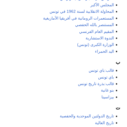
المجلس الأكبر
المحاولة الانقلابية لسنة 1962 في تونس
المستعمرات الرومانية في أفريقيا الأمازيغية
المستنصر بالله الحفصي
المقيم العام الفرنسي
الندوة الاستشارية
الوزارة الكبرى (تونس)
اليد الحمراء
ب
قالب:باي تونس
باي تونس
قالب:بذرة تاريخ تونس
بنو غانية
بيزاسينا
ت
تاريخ الدولتين الموحدية والحفصية
تاريخ العالية