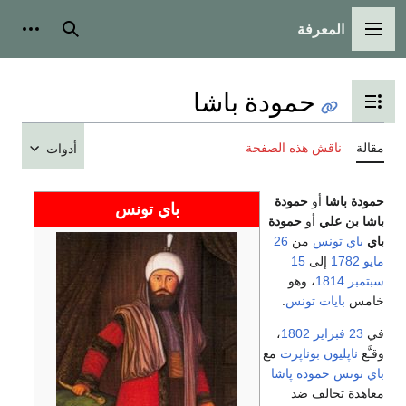
المعرفة
القائمة الرئيسية
بحث
أدوات
حمودة باشا
تبديل عرض جدول المحتويات
مقالة
ناقش هذه الصفحة
أدوات
حمودة باشا
أو
حمودة
باي تونس
باشا بن علي
أو
حمودة
باي
باي تونس
من
26
مايو
1782
إلى
15
سبتمبر
1814
، وهو
خامس
بايات
تونس
.
في
23 فبراير
1802
،
وقـَّع
ناپليون بوناپرت
مع
باي تونس
حمودة پاشا
معاهدة تحالف ضد