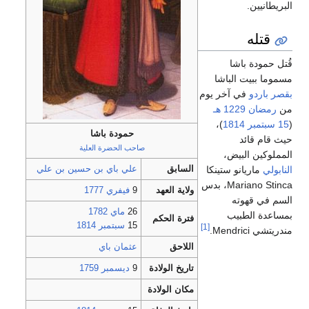
البريطانيين.
قتله
قُتل حمودة باشا
مسموما ببيت الباشا
بقصر باردو
في آخر يوم
من
رمضان
1229
هـ
(
15
سبتمبر
1814
)،
حمودة باشا
حيث قام قائد
صاحب الحضرة العلية
المملوكين البيض،
السابق
علي باي بن حسين بن علي
النابولي
ماريانو ستينكا
Mariano Stinca، بدس
ولاية العهد
9
فيفري
1777
السم في قهوته
26
ماي
1782
بمساعدة الطبيب
فترة الحكم
15
سبتمبر
1814
[1]
مندريتشي
Mendrici
.
اللاحق
عثمان باي
تاريخ الولادة
9
ديسمبر
1759
مكان الولادة