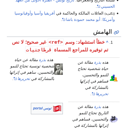
شبكة التاريخ والجغرافيا:
تاريخ تونس - الفترة الأولى من العهد
الحسيني
.
العائلات المالكة والحاكمة في
أفريقيا
وآسيا
وأوقيانوسيا
(إنگليزية)
وأمريكا
:
أبو محمد حمودة باشا
.
الهامش
<ref>
خطأ استشهاد: وسم
غير صحيح؛ لا نص
^
قرطاجنيات
تم توفيره للمراجع المسماة
هذه
بذرة
مقالة عن حياة
هذه
بذرة
مقالة عن
شخصية تونسية تحتاج للنمو
حياة شخصية تحتاج
والتحسين، ساهم في إثرائها
للنمو والتحسين،
بالمشاركة في
تحريرها
.
فساهم في إثرائها
بالمشاركة في
تحريرها
.
هذه
بذرة
مقالة عن
تونس portal
التاريخ تحتاج للنمو
والتحسين، فساهم في
إثرائها بالمشاركة في