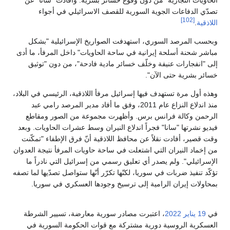
تصدّي الدفاعات الجوية السورية للقصف الاسرائيلي في أجواء
[102]
اللاذقية
.
وبحسب المرصد السوري، استهدفت الصواريخ الإسرائيلية "بشكل
مباشر شحنة أسلحة إيرانية في ساحة الحاويات" داخل المرفأ، ما أدى
إلى "انفجارات عنيفة وخلّف خسائر مادية فادحة"، من دون "توثيق
خسائر بشرية حتى الآن".
وهذه أول مرة تستهدف فيها إسرائيل مرفأ اللاذقية، الرئيسي في البلاد،
منذ اندلاع النزاع عام 2011، وفق ما أفاد مدير المرصد رامي عبد
الرحمن وكالة فرانس برس. وأظهرت مجموعة من الصور ومقاطع
فيديو نشرتها "سانا" فجراً اندلاع النيران وسط عشرات الحاويات. وبعد
وقت قصير، أفادت نقلاً عن محافظ اللاذقية أنّ فرق الإطفاء "تمكّنت
من إخماد النيران التي اشتعلت في ساحة حاويات المرفأ نتيجة العدوان
الإسرائيلي". ولم يصدر أي تعليق رسمي من إسرائيل التي نادراً ما
تؤكّد تنفيذ ضربات في سوريا، لكنّها تكرّر أنّها ستواصل تصدّيها لما تصفه
بمحاولات إيران الرامية إلى ترسيخ وجودها العسكري في سوريا.
في
19 يناير
2022
، اعتبرت مصادر سورية معارضة، تسيير الشرطة
العسكرية الروسية دورية مشتركة مع قوات الحكومة السورية في