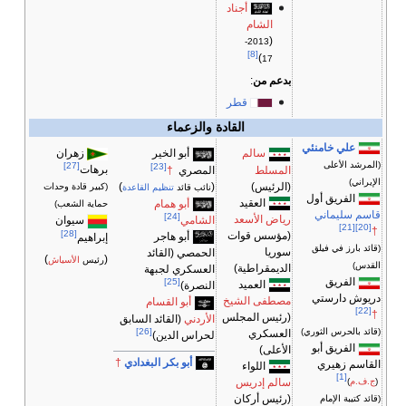
أجناد
الشام
(
2013-
[8]
)
17
بدعم من
:
قطر
القادة والزعماء
علي خامنئي
سالم
أبو الخير
زهران
(المرشد الأعلى
[27]
[23]
برهات
المسلط
المصري
†
الإيراني)
(الرئيس)
)
(
(كبير قادة وحدات
نائب قائد
تنظيم القاعدة
الفريق أول
العقيد
أبو همام
حماية الشعب)
قاسم سليماني
[24]
رياض الأسعد
الشامي
سيوان
[21]
[20]
†
[28]
(مؤسس قوات
أبو هاجر
إبراهيم
(قائد بارز في فيلق
سوريا
الحمصي (القائد
)
(
رئيس
الأسياش
القدس)
الديمقراطية)
العسكري لجبهة
الفريق
[25]
العميد
النصرة)
دريوش دارستي
مصطفى الشيخ
أبو القسام
[22]
†
(رئيس المجلس
الأردني
(القائد السابق
[26]
(قائد بالحرس الثوري)
العسكري
لحراس الدين)
الفريق أبو
الأعلى)
أبو بكر البغدادي
†
القاسم زهيري
اللواء
[1]
سالم إدريس
(
ج.ف.م
)
(رئيس أركان
(قائد كتيبة الإمام