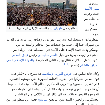
السوري
بشار الأسد
،
حيث وفرت
له مئات من
الخبراء
مظاهرة في
طهران
لدعم النشاط الإيراني في سوريا
العسكريين
لجمع
المعلومات الاستخباراتية وتدريب القوات، بالإضافة إلى مزيد من الدعم
من طهران جنبا إلى جنب مع شحنات من الذخائر والمعدات من
موسكو وذلك قصد الإبقاء على الأسد في السلطة. هذه الزيادة من
الدعم في رُوجت بقوة من قبل
قاسم سليماني
رئيس
فيلق القدس
الذي استغل اندلاع الاقتتال بين مقاتلي المعارضة
والدولة الإسلامية في
[41]
العراق والشام
(داعش).
وكان قائد سابق في
حرس الثورة الإسلامية
قد صرح بأن
«
كبار قادة
قوة القدس شاركوا في الحرب الأهلية السورية لكن مهمتهم اقتصرت
على تقديم المشورة والتدريب العسكري لنظام الأسد وقادته
»
، مضيفا
أن
«
الحرس الثوري توجه لجبهات القتال أحيانا بناء على تعليمات من
قادة قوة القدس.
»
بالإضافة إلى ذلك فهناك الآلاف من المقاتلين
العسكريين والخبراء الميدانيين التابعين
للباسيج
فضلا عن متطوعين من
الشيعة في العراق.