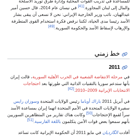
للمساعدة في تدريب القوات المحلية وإدارة طرق توريد الأسلحة
[41]
والمال إلى لبنان المجاورة.
في نيسان عام 2014، قال حسين أمير
عبدالهيان، نائب وزير الخارجية الإيراني: نحن لا نسعى أن يبقى بشار
الأسد رئيسا مدى الحياة، لكننا نرفض فكرة استخدام القوى المتطرفة
[49]
والإرهاب لإسقاط الأسد والحكومة السورية.
خط زمني
2011
في
مرحلة الانتفاضة الشعبية في الحرب الأهلية السورية
، قالت إيران
بأنها ستدعم سوريا بالتقنيات الذاتية التي طورتها بعد
احتجاجات
[42]
الانتخابات الإيرانية 2009–2010
.
في أبريل 2011
باراك أوباما
رئيس الولايات المتحدة
وسوزان رايس
سفيرة الولايات المتحدة في الأمم المتحدة اتهما إيران بمساعدة الأسد
[50]
سراً لقمع الإحتجاجات
وكانت هناك تقارير من المتظاهرين السوريين
[51]
بأنهم سمعوا بعض قوات الأمن يتكلمون
باللغة الفارسية
.
أفادت
الگارديان
في مايو 2011 أن الحكومة الإيرانية كانت تساعد