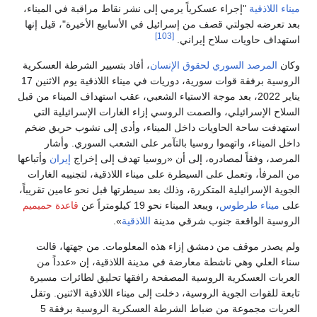
ميناء اللاذقية
"إجراء عسكرياً يرمي إلى نشر نقاط مراقبة في الميناء،
بعد تعرضه لجولتي قصف من إسرائيل في الأسابيع الأخيرة"، قيل إنها
[103]
استهداف حاويات سلاح إيراني.
وكان
المرصد السوري لحقوق الإنسان
، أفاد بتسيير الشرطة العسكرية
الروسية برفقة قوات سورية، دوريات في ميناء اللاذقية يوم الاثنين 17
يناير 2022، بعد موجة الاستياء الشعبي، عقب استهداف الميناء من قبل
السلاح الإسرائيلي، والصمت الروسي إزاء الغارات الإسرائيلية التي
استهدفت ساحة الحاويات داخل الميناء، وأدى إلى نشوب حريق ضخم
داخل الميناء، واتهموا روسيا بالتآمر على الشعب السوري. وأشار
المرصد، وفقاً لمصادره، إلى أن «روسيا تهدف إلى إخراج
إيران
وأتباعها
من المرفأ، وتعمل على السيطرة على ميناء اللاذقية، لتجنيبه الغارات
الجوية الإسرائيلية المتكررة، وذلك بعد سيطرتها قبل نحو عامين تقريباً،
على
ميناء طرطوس
، ويبعد الميناء نحو 19 كيلومتراً عن
قاعدة حميميم
الروسية الواقعة جنوب شرقي مدينة
اللاذقية
».
ولم يصدر موقف من دمشق إزاء هذه المعلومات. من جهتها، قالت
سناء العلي وهي ناشطة معارضة في مدينة اللاذقية، إن «عدداً من
العربات العسكرية الروسية المصفحة رافقها تحليق لطائرات مسيرة
تابعة للقوات الجوية الروسية، دخلت إلى ميناء اللاذقية الاثنين. وتقل
العربات مجموعة من ضباط الشرطة العسكرية الروسية برفقة 5