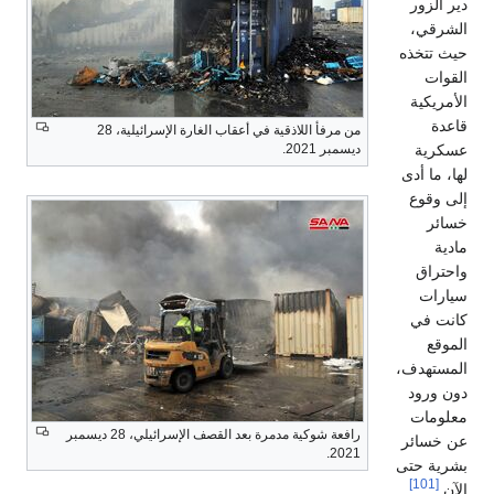
دير الزور
الشرقي،
حيث تتخذه
القوات
الأمريكية
قاعدة
من مرفأ اللاذقية في أعقاب الغارة الإسرائيلية، 28
عسكرية
ديسمبر 2021.
لها، ما أدى
إلى وقوع
خسائر
مادية
واحتراق
سيارات
كانت في
الموقع
المستهدف،
دون ورود
معلومات
رافعة شوكية مدمرة بعد القصف الإسرائيلي، 28 ديسمبر
عن خسائر
2021.
بشرية حتى
[101]
الآن.