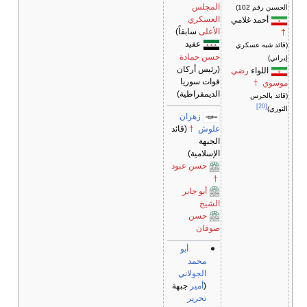
المجلس
الحسين رقم 102)
العسكري
أحمد غلامي
الأعلى
سابقاً)
†
عقيد
(قائد شبه عسكري
حسن حمادة
إيراني)
(رئيس أركان
اللواء
رضي
قوات سوريا
موسوي
†
الديمقراطية)
(قائد بالحرس
[20]
الثوري)
زهران
علوش
†
(قائد
الجبهة
الإسلامية)
حسن عبود
†
أبو جابر
الشيخ
حسن
صوفان
أبو
محمد
الجولاني
(
أمير
جبهة
تحرير