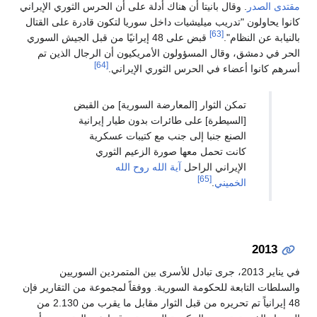
مقتدى الصدر
. وقال بانيتا أن هناك أدلة على أن الحرس الثوري الإيراني
كانوا يحاولون "تدريب ميليشيات داخل سوريا لتكون قادرة على القتال
[63]
بالنيابة عن النظام".
قبض على 48 إيرانيًا من قبل الجيش السوري
الحر في دمشق، وقال المسؤولون الأمريكيون أن الرجال الذين تم
[64]
أسرهم كانوا أعضاء في الحرس الثوري الإيراني.
تمكن الثوار [المعارضة السورية] من القبض
[السيطرة] على طائرات بدون طيار إيرانية
الصنع جنبا إلى جنب مع كتيبات عسكرية
كانت تحمل معها صورة الزعيم الثوري
الإيراني الراحل
آية الله
روح الله
[65]
الخميني
.
2013
في يناير 2013، جرى تبادل للأسرى بين المتمردين السوريين
والسلطات التابعة للحكومة السورية. ووفقاً لمجموعة من التقارير فإن
48 إيرانياً تم تحريره من قبل الثوار مقابل ما يقرب من 2.130 من