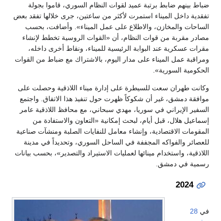
ضباط بينهم ضابط برتبة عميد لقوات النظام السوري، قاموا بجولة
تفقدية داخل الميناء استمرت لأكثر من ساعتين، جرى خلالها تفقد بعض
الساحات والمخازن، والاطلاع على عمل الميناء». وأضافت، بحسب
مصادر مقربة من قوات النظام، أن «القوات الروسية تخطط لإنشاء
مقرات عسكرية عند البوابة الرئيسية للميناء، ونقاط أخرى داخله،
ومراقبة عمل الميناء على مدار اليوم، بالاشتراك مع ضباط من القوات
الحكومية السورية».
وكانت طهران سعت للسيطرة على إدارة ميناء اللاذقية وحصلت على
موافقة دمشق، غير أن شكوكاً ظهرت حول تنفيذ هذا الاتفاق. واجتمع
السفير الإيراني في سوريا، مهدي سبحاني، مع محافظ اللاذقية عامر
إسماعيل هلال، قبل أيام، لبحث إمكانية «التعاون والاستفادة من
المقومات الاقتصادية، وإنشاء معامل للنفايات الصلبة ومنشآت صناعية
للعصائر والفواكه المجففة في الساحل السوري، وتحديداً في مدينة
اللاذقية، واستخدام مينائها لعمليات الاستيراد والتصدير»، بحسب بيانات
رسمية في دمشق.
2024
في
28