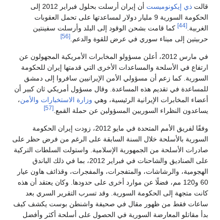
قالت
ذي إيكونوميست
أن إيران أرسلت بحلول فبراير 2012 إلى
الحكومة السورية 9 مليار دولار لمساعدتها على تحمل العقوبات
[44]
الغربية.
كما قامت بشحن الوقود إلى البلد وأرسلت سفينتين
[56]
حربيتين إلى ميناء سوري في عرض للقوة والدعم.
في مارس 2012، أعلن مسؤولو المخابرات الأمريكية المجهولون عن
ارتفاع في الأسلحة والمساعدات الأخرى التي قدمتها إيران للحكومة
السورية. كما زعم أن مسؤولي الأمن الإيرانيين سافروا إلى دمشق
للمساعدة في تقديم هذه المساعدة. وقال مسؤول أمريكي ثان كبير أن
أعضاء المخابرات الإيرانية الرئيسية، وهي
وزارة الاستخبارات والأمن
،
[57]
يساعدون النظراء السوريين المسؤولين عن حملة القمع.
وفقًا لفريق الأمم المتحدة في مايو 2012، زودت إيران الحكومة
السورية بالأسلحة خلال السنة السابقة على الرغم من فرض حظر على
صادرات الأسلحة من الجمهورية الإسلامية. واستولت السلطات التركية
على الصناديق والشاحنات في فبراير 2012، بما في ذلك الباندق
الهجومية، والرشاشات، والمتفجرات، والمفجرات، وقذائف هاون عيار
60 و120 مم، فضلًا عن موارد أخرى على حدودها. وكان يعتقد أن هذه
كانت متجهة إلى الحكومة السورية. وقد تسرب التقرير السري بعد
ساعات فقط من ظهور مقال في صحيفة واشنطن بوست يكشف كيف
بدأ مقاتلو المعارضة السورية في الحصول على أسلحة أكثر وأفضل