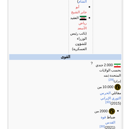
الشام
)
أبو
جابر الشيخ
العقيد
رياض
الأسعد
(نائب رئيس
الوزراء
للشؤون
العسكرية)
القوى
?
2.000 جندي
بحسب الولايات
المتحدة
(نفته
[29]
إيران)
10.000 من
مقاتلي
الحرس
الثوري الإيراني
[30]
(2015)
2000 من
ضباط
قوة
القدس
[30]
(2021)