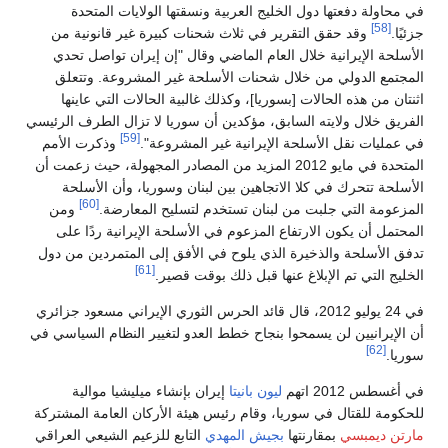
في محاولة دفعتها دول الخليج العربية ونسقتها الولايات المتحدة
[58]
جزئيًا.
وقد حقق التقرير في ثلاث شحنات كبيرة غير قانونية من
الأسلحة الإيرانية خلال العام الماضي وقال "إن إيران تواصل تحدي
المجتمع الدولي من خلال شحنات الأسلحة غير المشروعة. وتتعلق
اثنتان من هذه الحالات [بسوريا]، وكذلك غالبية الحالات التي عاينها
الفريق خلال ولايته السابق، مؤكدين أن سوريا لا تزال الطرف الرئيسي
[59]
في عمليات نقل الأسلحة الإيرانية غير المشروعة".
وذكرت الأمم
المتحدة في مايو 2012 المزيد من المصادر المجهولة، حيث زعمت أن
الأسلحة تتحرك في كلا الاتجاهين بين لبنان وسوريا، وأن الأسلحة
[60]
المزعومة التي جلبت من لبنان تستخدم لتسليح المعارضة.
ومن
المحتمل أن يكون الارتفاع المزعوم في الأسلحة الإيرانية ردًا على
تدفق الأسلحة والذخيرة الذي يلوح في الأفق إلى المتمردين من دول
[61]
الخليج التي تم الإبلاغ عنها قبل ذلك بوقت قصير.
في 24 يوليو 2012، قال قائد الحرس الثوري الإيراني مسعود جزائري
أن الإيرانيين لن يسمحوا بنجاح خطط العدو لتغيير النظام السياسي في
[62]
سوريا.
في أغسطس 2012 اتهم
ليون بانيتا
إيران بإنشاء ميليشيا موالية
للحكومة للقتال في سوريا، وقام رئيس هيئة الأركان العامة المشتركة
مارتن ديمبسي
بمقارنتها
بجيش المهدي
التابع للزعيم الشيعي العراقي