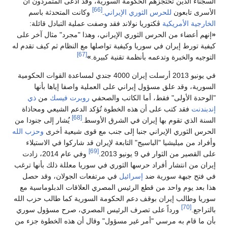
السجناء الذين تحتجزهم الحكومة السورية، وقد ادعى المتمردون أن
[66]
الأسرى تابعون
للحرس الثوري الإيراني
.
وكانت المتحدثة باسم
الخارجية الأمريكية
ڤكتوريا نولاند فقد وصفت عملية التبادل قائلة:
«
إنهم أعضاء من الحرس الثوري الإيراني، وهذا "مجرد" مثال آخر على
كيفية تورط إيران في سوريا وكيفية تواصلها مع النظام ثم كيف تقدم له
[67]
التوجيه والخبرة وتدعمه بأنظمة تقنية كبيرة.
»
في يونيو 2013 أرسلت إيران 4000 جندي لمساعدة القوات الحكومية
السورية، وقد علق مسؤول إيراني على العملية واصفا إياها بأنها
"الوحدة الأولى" فقط، أما الكاتب والصحفي
روبرت فيسك
من
ذي
إندبندنت
فقد كتب على أن هذه الخطوة تُؤكد الدعم الشيعي ومحاذاة
[68]
السنة الذي تقوم بها إيران في الشرق الأوسط.
يُشار إلى جنودا من
الحرس الثوري الإيراني جنبا إلى جنب مع قوى شيعية أخرى
وحزب الله
وأفراد من ميليشيا "الباسيج" التابعة لإيران قد شاركوا في الاستيلاء
[69]
على القصير من الثوار في 9 يونيو 2013.
وفي عام 2014، زادت
إيران من انتشار أفراد حرسها الثوري في سوريا معللة ذلك بأنها ترغب
في فتح جبهة سورية ضد
إسرائيل
في مرتفعات الجولان، وقد حصل
هذا بعد يوم واحد من قطع الرئيس المصري العلاقات الدبلوماسية مع
سوريا وطالب إيران بوقف دعم الحكومة السورية كما طالب حزب الله
[70]
بالتراجع.
ورداً على تصرف الرئيس المصري، صرح مسؤول سوري
بأن ما قام به مرسي "أمر غير مسؤول" وقال أن هذه الخطوة جزء من