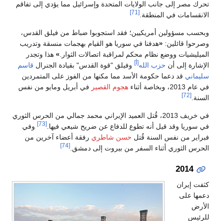
تحرك مصر إلى جانب الولايات المتحدة وإسرائيل مما يؤدي إلى تفاقم
[71]
الانقسامات في المنطقة.
وبحسب مسؤولين أمريكيين؛ فقد استجوبوا ضباط من فيلق القدس،
وصرحوا قائلين:
«
هدفنا في سوريا هو القيام بهجمات منسقة وتدريب
الميليشيات ووضع نظام محكم لمراقبة اتصالات الثوار.
»
هذا وتجدر
[أ]
الإشارة إلى أن
حزب الله
وفيلق "قوة القدس" بقيادة الجنرال
قاسم
سليماني
قد دعما حكومة الأسد مما مكنها من الفوز على المتمردين
في عام 2013، وبخاصة أثناء
هجوم القصير
في أبريل ومايو من نفس
[72]
السنة.
في خريف 2013، قُتل العميد الإيراني محمد جمالي من الحرس الثوري
[73]
في سوريا وقد قيل أنه تطوع للدفاع عن ضريح شيعي فيها.
وفي
فبراير من نفس السنة قُتل
حسن شاطري
رفقة أعضاء آخرين من
[74]
الحرس الثوري أثناء السفر من بيروت إلى دمشق.
2014
كثفت إيران
دعمها على
الأرض
للرئيس