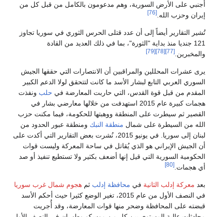
أجنبي على الأرض السورية، وهم مدعومون بالكامل من قبل كل من
[76]
إيران وحزب الله.
تُشير التقارير أيضاً إلى أن عدد قتلى الحرس الثوري في سوريا تجاوز
121 جنديا منذ بداية "الثورة"، بما في ذلك العديد من القادة
[79]
[78]
[77]
والمخبرين.
يرى عشرات المحللين والمراقبين أن الانتصارات التي حققها الجيش
السوري العربي التابع لبشار الأسد ما كانت لتتحقق لولا الدعم الكبير
المقدم من قبل قوة القدس، التي حاربت المعارضة في
حلب
ونفذت
هجمات كبيرة عام 2015 استهدفت من خلالها معارضي بشار في
القصير ثم سيطرت على المنطقة ووهبتها للحكومة، فيما مكنت حزب
الله من السيطرة على شمال
منطقة النبك
ومنطقة عبور الحدود من
لبنان إلى سوريا. في يونيو 2015، نُشرت بعض التقارير التي أكدت على
أن الجيش الإيراني هو الذي يُقاتل في ساحة المعركة وليست قوات
الحكومية السورية التي قيل إنها أضعف بكثير ولا تستطيع تنفيذ أو صد
[80]
أي هجمات.
بعد
معركة إدلب الثانية
في
محافظة إدلب
ثم
هجوم شمال غرب سوريا
في النصف الأول من عام 2015، تغير الوضع كثيرا حيث أحكم الأسد
قبضته على المحافظة وضحر منها قوات المعارضة، وقد أُجريت
محادثات عالية المستوى بين كل من موسكو وطهران في النصف الأول