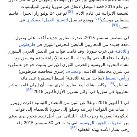
من عام 2015 قصد التوصل لاتفاق في سوريا ولدور الميليشيات
[81]
الشيعية الإيرانية في قادم الأيام.
ثم في 24 يوليو زار الجنرال قاسم
[82]
سليماني موسكو
ووضع تفاصيل
لتنسيق العمل العسكري
في
[83]
سوريا.
في منتصف سبتمبر 2015، صدرت تقارير جديدة أكدت على وصول
دفعة جديدة من المحاربين التابعين للحرس الثوري في
طرطوس
واللاذقية
في غرب سوريا. وقد قامت قوات من الجيش العربي السوري
وقوات الدفاع الوطني والوحدات الشيعية الإيراينة بدعم وتنسيق مع
مشاة البحرية الروسية والحرس الثوري الإيراني بتثبيت حواجز عسكرية
في شرق محافظة اللاذقية،
ومصياف
(شرق محافظة طرطوس)
ورأس البسيط
(ساحل مدينة اللاذقية) لبسط السيطرة على هاته
[84]
المناطق،
وكانت هناك أيضا تقارير أخرى بينت أن إيران قامت بنشر
[85]
محاربيها في سوريا في أوائل تشرين الأول/أكتوبر 2015.
في 1 أكتوبر 2015، ونقلا عن اثنين من المصادر اللبنانية ذكرت رويترز
أن مئات من القوات الإيرانية وصلوا إلى سوريا للانضمام إلى قوات
الحكومة السورية وحزب الله "اللبناني" من أجل تنفيذ هجوم بري بدعم
من
الضربات الجوية الروسية
التي بدأت في 30 سبتمبر 2015 وقد
[86]
رحب بشار الأسد بهذه الخطوة.