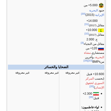
5.000+ من
جنود
البحرية
[30]
الإيرانية
(2015)
14.000+
[31]
مقاتل
(2017)
10.000+
[32]
مقاتل
(2017)
ح. 2.000
[3]
مقاتل من النجباء
120+ من
مستشاري
مشاة
البحرية
، وآخرين
[34]
[33]
منBMPs
الضحايا والخسائر
غير معروفة
غير معروفة
غير معروفة
10.600+ قتيل
(بحسب
المركز
السوري لحقوق
[35]
الإنسان
)
2.300+
[36]
قتيل
لواء فاطميون: