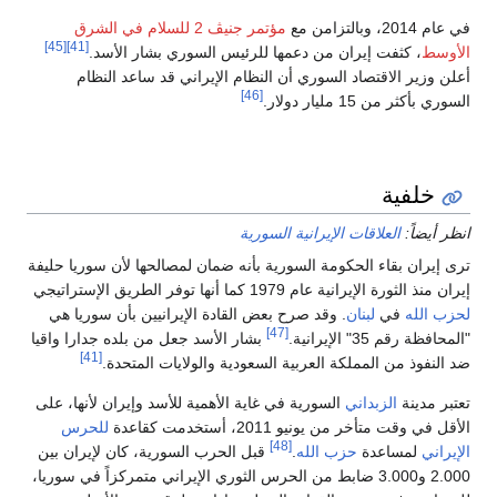
في عام 2014، وبالتزامن مع
مؤتمر جنيڤ 2 للسلام في الشرق
[45]
[41]
الأوسط
، كثفت إيران من دعمها للرئيس السوري بشار الأسد.
أعلن وزير الاقتصاد السوري أن النظام الإيراني قد ساعد النظام
[46]
السوري بأكثر من 15 مليار دولار.
خلفية
انظر أيضاً:
العلاقات الإيرانية السورية
ترى إيران بقاء الحكومة السورية بأنه ضمان لمصالحها لأن سوريا حليفة
إيران منذ الثورة الإيرانية عام 1979 كما أنها توفر الطريق الإستراتيجي
لحزب الله
في
لبنان
. وقد صرح بعض القادة الإيرانيين بأن سوريا هي
[47]
"المحافظة رقم 35" الإيرانية.
بشار الأسد جعل من بلده جدارا واقيا
[41]
ضد النفوذ من المملكة العربية السعودية والولايات المتحدة.
تعتبر مدينة
الزبداني
السورية في غاية الأهمية للأسد وإيران لأنها، على
الأقل في وقت متأخر من يونيو 2011، أستخدمت كقاعدة
للحرس
[48]
الإيراني
لمساعدة
حزب الله
.
قبل الحرب السورية، كان لإيران بين
2.000 و3.000 ضابط من الحرس الثوري الإيراني متمركزاً في سوريا،