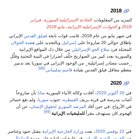
2018
للمزيد من المعلومات:
الحادثة الإسرائيلية السورية، فبراير
2018
و
الحوادث الإسرائيلية الإيرانية، مايو 2018
في شهر مايو من عام 2018، قامت قوات تابعة
لفيلق القدس
الإيراني
بإطلاق حوالي 20 صاروخا على
إسرائيل
وبالتحديد على
هضبة الجولان
المحتلة فرد
سلاح الجو الإسرائيلي
من خلال دك المواقع الإيرانية
والسورية بعدد كبير من الصواريخ خلَّف أضرارا في البنية التحتية وقلَّل
_حسب مصادر إسرائيلية_ من الوجود الإيراني في سوريا بعد تدمير
[98]
معظم معاقل فيلق القدس بقيادة
قاسم سليماني
.
2020
في
20 أكتوبر
2020
، أفادت وكالة الأنباء السورية
سانا
بأن صاروخاً
أصاب مدرسة في قرية بريف
القنيطرة
، جنوب
سوريا
، ولم تقع خسائر
في الأرواح. في حين أفاد
المرصد السوري لحقوق الإنسان
، عن أن
[99]
الهجوم كان يستهدف مقراً
للمليشيات الإيرانية
.
في
22 نوفمبر
2020
، نفت
وزارة الخارجية الإيرانية
مقتل جنود وعناصر
من
الحرس الثوري الإيراني
في غارة إسرائيلية على مدينة
البوكمال