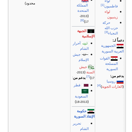
لواء
محدود)
[1]
المملكة
فاطميون
المتحدة
لواء
(
2013-
زينبيون
[6]
)
17
حركة
حزب الله
الجبهة
[3]
النجباء
الإسلامية
دعماً لـ:
أحرار
الجمهورية
الشام
العربية السورية
جيش
القوات
الإسلام
المسلحة
جيش
السورية
السنة
(
2013-
بدعم من:
[7]
)
بدعم من
:
17
روسيا
قطر
[4]
(
الغارات الجوية
)
السعودية
)
(
2013-18
حكومة
الإنقاذ السورية
تحرير
الشام