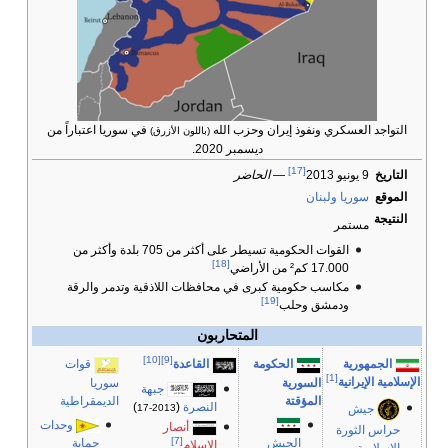
التواجد العسكري ونفوذ إيران وحزب الله
في سوريا اعتباراً من
(باللون الأزرق)
ديسمبر 2020.
[17]
التاريخ
9 يونيو 2013
—
الحاضر
الموقع
سوريا
ولبنان
النتيجة
مستمر
القوات الحكومية تسيطر على أكثر من 705 بلدة وأكثر من
[18]
17.000 كم² من الأراضي
مكاسب حكومية كبرى في محافظات اللاذقية وتدمر والرقة
[19]
ودمشق وحلب
المتحاربون
[10]
[9]
الجمهورية
الحكومة
قوات
القاعدة
[1]
الإسلامية الإيرانية
السورية
سوريا
جبهة
المؤقتة
الديمقراطية
النصرة
(
)
جيش
2013-17
وحدات
أنصار
حراس الثورة
[7]
حماية
الجيش
الإسلام
الإسلامية