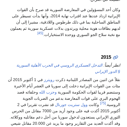
وكان أحد المسؤولين في المعارضة السورية قد صرح بأن القوات
الإيرانية ازداد عددها عند اقتراب نهاية 2014، وأنها بدأت تسيطر على
المناطق الساحلية بما في ذلك طرطوس واللاذقية، مشيرا إلى أن
لديهم بطاقات هوية محلية ويرتدون بدلات عسكرية سورية ثم يعملون
[45]
مع نخبة سلاح الجو السوري ووحدة الاستخبارات.
2015
انظر أيضاً:
التدخل العسكري الروسي في الحرب الأهلية السورية
§ الدور الإيراني
نقلاً عن اثنين من المصادر اللبنانية ذكرت
رويترز
في 1 أكتوبر 2015 أن
مئات من القوات الإيرانية دخلت إلى سوريا في العشر أيام الأخيرة
وستنضم قريبا لقوات الحكومة السورية
وحزب الله
وحلفائه قصد
الهجوم البري على قوات المعارضة بدعم من الضربات الجوية
[75]
الروسية.
وكانت
وول ستريت جورنال
قد نشرت تقريرا في 2
أكتوبر 2015 أكدت فيه على وجود أزيد من 7000 مقاتل من الحرس
الثوري الإيراني يستعدون لدخول سوريا من أجل دعم مقاتليه ووكلائه.
وقد أكدت العديد من التقارير وجود ما يزيد عن 20.000 مقاتل شيعي