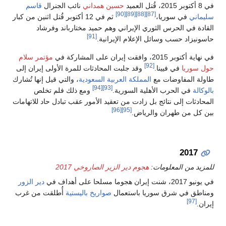
في 8 أكتوبر 2015، قُتل العميد
حسين همداني
نائب الجنرال
قاسم
[90]
[89]
[88]
[87]
سليماني
في سوريا،
ثم في 12 أكتوبر قُتل اثنين من كبار
القادة في الحرس الثوري الإيراني وهم حميد مختارباند وفرشاد
[91]
حاسونيزاد حسب وسائل الإعلام الإيرانية.
في نهاية أكتوبر 2015، وافقت إيران على المشاركة في
مؤتمر سلام
[92]
حول سوريا
في فيينا.
وقد جلبت المحادثات للمرة الأولى إيران إلى
طاولة المفاوضات مع
المملكة العربية السعودية
، والتي قيل إنها تُشارك
[94]
[93]
بالوكالة
في الحرب الأهلية السورية.
ومع ذلك فلم تخلص
المحادثات إلى نتائج بل زادت من تعقيد الأمور عقب تبادل حاد للاتهامات
[96]
[95]
بين كل من طهران والرياض.
2017
للمزيد من المعلومات:
هجوم دير الزير الصاروخي 2017
في يونيو 2017، شنت إيران هجوما مسلحا على أهداف في
دير الزور
ومناطق في شرق سوريا باستعمال
صواريخ باليستية
أُطلقت من غرب
[97]
إيران.