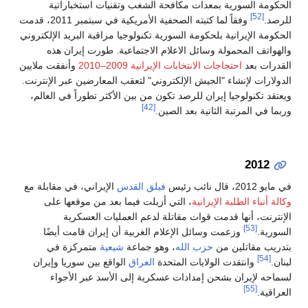
الحكومة السورية بمعدات مكافحة الشغب وتقنيات استخباراتية
[52]
للرصد.
وفقاً لما كتبته الصحفية الأمريكية في سبتمبر 2011، قدمت
الحكومة الإيرانية بلحكومة السورية تكنولوجيا مراقبة البريد الإلكتروني
والهواتف المحمولة وسائل الاعلام الاجتماعية. طورت إيران هذه
القدرات بعد
احتجاجات الانتخابات الإيرانية 2009–2010
وأنفقت ملايين
الدولارات لإنشاء "الجيش الإلكتروني" لتعقب المعارضين عبر الإنترنت.
ويعتقد تكنولوجيا إيران للرصد تكون من بين الأكثر تطوراً في العالم،
[42]
وربما في المرتبة الثانية بعد الصين.
2012
في مايو 2012، قال نائب رئيس
فيلق القدس
الإيراني، في مقابلة مع
وكالة أنباء الطلبة الإيرانية
، التي أزيلت فيما بعد من موقعها على
الإنترنت، أنها قدمت قوات مقاتلة لدعم العمليات العسكرية
[53]
السورية.
وزعمت وسائل الإعلام الغربية أن إيران قامت أيضًا
بتدريب مقاتلين من
حزب الله
، وهو جماعة
شيعية
متمركزة في
[54]
لبنان.
وانتقدت الولايات المتحدة
العراق
الواقع بين سوريا وإيران
لسماحه لإيران بشحن إمدادات عسكرية إلى الأسد عبر الأجواء
[55]
العراقية.