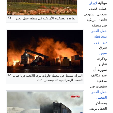
موالية
لإيران
عملية قصف
مدفعي استهدف
القاعدة العسكرية الأمريكية في منطقة حقل العمر.
قاعدة أمريكية
في منطقة
حقل العمر
بمحافظة
دير الزور
شرق
سوريا
.
وذكرت
تقارير
سورية أن
عدة قذائف
النيران تشتعل في محطة حاويات مرفأ اللاذقية في أعقاب
القصف الإسرائيلي، 28 ديسمبر 2021.
مدفعية
سقطت في
حقل العمر
النفطي
ومساكن
الحقل بريف