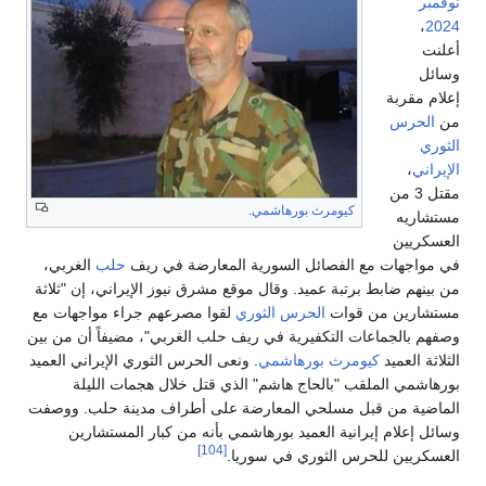
نوفمبر
،
2024
أعلنت
وسائل
إعلام مقربة
من
الحرس
الثوري
الإيراني
،
مقتل 3 من
كيومرث بورهاشمي
.
مستشاريه
العسكريين
في مواجهات مع الفصائل السورية المعارضة في ريف
حلب
الغربي،
من بينهم ضابط برتبة عميد. وقال موقع مشرق نيوز الإيراني، إن "ثلاثة
مستشارين من قوات
الحرس الثوري
لقوا مصرعهم جراء مواجهات مع
وصفهم بالجماعات التكفيرية في ريف حلب الغربي"، مضيفاً أن من بين
الثلاثة العميد
كيومرث بورهاشمي
. ونعى الحرس الثوري الإيراني العميد
بورهاشمي الملقب "بالحاج هاشم" الذي قتل خلال هجمات الليلة
الماضية من قبل مسلحي المعارضة على أطراف مدينة حلب. ووصفت
وسائل إعلام إيرانية العميد بورهاشمي بأنه من كبار المستشارين
[104]
العسكريين للحرس الثوري في سوريا.