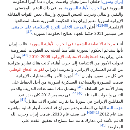
إيران
وسوريا
حلفان استراتيجيان وقدمت إيران دعما كبيرا للحكومة
السورية في
الحرب الأهلية السورية
، بما في ذلك الدعم اللوجستي
والتقني والمالي وتدريب الجيش السوري وإرسال بعض القوات المقاتلة
الإيرانية لسوريا. تعتبر إيران بقاء الحكومة السورية ضمانا لمصالحها
[41]
[40]
الإقليمية.
أعلن
المرشد الأعلى للثورة الإسلامية
،
علي خامنئي
[42]
في سبتمبر 2011 حكما للجهاد لصالح الحكومة السورية.
أثناء
مرحلة الانتفاضة الشعبية في الحرب الأهلية السورية
، قالت إيران
بأنها ستدعم الحكوم السورية تقنياً مما أنتجته بعد العقوبات المفروضة
[42]
على إيران بعد
احتجاجات الانتخابات الإيرانية 2009–2010
.
بعد أن
تحولت الأمور من الانتفاضة إلى حرب أهلية، كانت هناك تقارير متزايدة
من الدعم العسكري الإيراني، والتدريب الإيراني
لقوات الدفاع الوطني
[43]
في كل من سوريا وإيران.
أجهزة الأمن والاستخبارات الإيرانية
قدمت المشورة والمساعدة العسكرية لسورية من أجل الحفاظ على
[40]
بشار الأسد في السلطة.
وتشمل تلك المساعدات التدريب والدعم
[44]
[40]
التقني والقوات المقاتلة.
في ديسمبر 2013 كان يقدر عدد
[41]
المقاتلين الإيرانين في سوريا بما يقارب عشرة ألاف مقاتل.
قوات
حزب الله
اللبناني المقاتلة بدعم طهران قد اتخذت أدوار قتالية مباشرة
[45]
[41]
منذ عام 2012.
في صيف عام 2013، قدمت إيران وحزب الله
الدعم للأسد في معارك هامة مما سماح له تحقيق التقدم على
[45]
المعارضة.