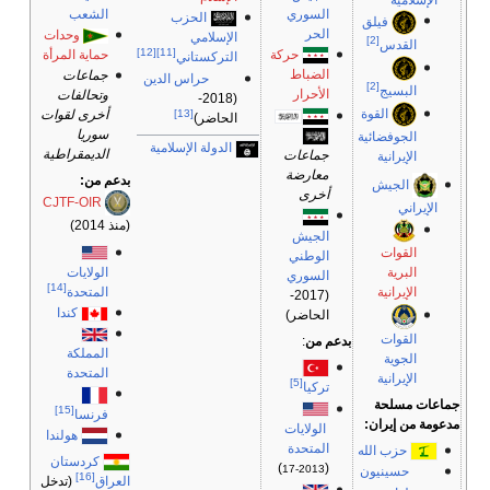
الشعب
السوري
الحزب
فيلق
الحر
وحدات
الإسلامي
[2]
القدس
[12]
[11]
حماية المرأة
حركة
التركستاني
الضباط
جماعات
حراس الدين
[2]
البسيج
الأحرار
وتحالفات
(2018-
القوة
[13]
أخرى لقوات
الحاضر)
سوريا
الجوفضائية
الدولة الإسلامية
الديمقراطية
جماعات
الإيرانية
معارضة
بدعم من:
الجيش
أخرى
CJTF-OIR
الإيراني
(منذ 2014)
الجيش
القوات
الوطني
الولايات
البرية
السوري
[14]
المتحدة
الإيرانية
(2017-
كندا
الحاضر)
القوات
بدعم من
:
المملكة
الجوية
المتحدة
الإيرانية
[5]
تركيا
جماعات مسلحة
[15]
فرنسا
مدعومة من إيران:
الولايات
هولندا
المتحدة
حزب الله
كردستان
)
(
2013-17
حسينيون
[16]
العراق
(تدخل