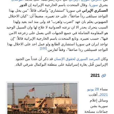
بشرق
سوريا
. وقال المتحدث باسم الخارجية الإيرانية إن
الدور
العسكري الإيراني
في سوريا "استشاري" وأضاف قائلاً: "من يخل بهذا
التواجد سيتلقى رداً صاعقاً"، على حد تعبيره، مضيفاً أن: "كيان الاحتلال
الصهيوني يعلم بان عهد "اضرب واهرب" قد ولى منذ امد بعيد ولهذا
السبب یتحرك بحذر الا ان نزعته العدوانية لا علاج لها وان السبيل الوحيد
هو المقاومة الشاملة في جميع الجبهات التي يعمل على زعزعة الامن
فيها"، حسب تعبيره. وتابع المتحدث باسم الخارجية الإيرانية قائلاً: "إن
تواجد ايران في سوريا استشاري الطابع ولو عمل احد على الاخلال بهذا
[100]
التواجد فسيتلقى ردا صاعقا"، وفقاً لفارس.
وكان
المرصد السوري لحقوق الإنسان
قد ذكر أن عدداً من الجنود
الإيرانيين قُتل بغارة إسرائيلية على منطقة البوكمال شرقي البلاد.
2021
مساء
28 يونيو
2021
، أفادت
وسائل إعلام
سورية بشن
جماعات مسلحة