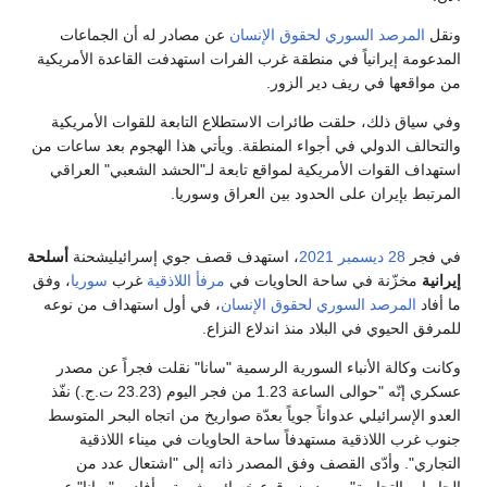
ونقل
المرصد السوري لحقوق الإنسان
عن مصادر له أن الجماعات
المدعومة إيرانياً في منطقة غرب الفرات استهدفت القاعدة الأمريكية
من مواقعها في ريف دير الزور.
وفي سياق ذلك، حلقت طائرات الاستطلاع التابعة للقوات الأمريكية
والتحالف الدولي في أجواء المنطقة. ويأتي هذا الهجوم بعد ساعات من
استهداف القوات الأمريكية لمواقع تابعة لـ"الحشد الشعبي" العراقي
المرتبط بإيران على الحدود بين العراق وسوريا.
في فجر
28 ديسمبر
2021
، استهدف قصف جوي إسرائيليشحنة
أسلحة
إيرانية
مخزّنة في ساحة الحاويات في
مرفأ اللاذقية
غرب
سوريا
، وفق
ما أفاد
المرصد السوري لحقوق الإنسان
، في أول استهداف من نوعه
للمرفق الحيوي في البلاد منذ اندلاع النزاع.
وكانت وكالة الأنباء السورية الرسمية "سانا" نقلت فجراً عن مصدر
عسكري إنّه "حوالى الساعة 1.23 من فجر اليوم (23.23 ت.ج.) نفّذ
العدو الإسرائيلي عدواناً جوياً بعدّة صواريخ من اتجاه البحر المتوسط
جنوب غرب اللاذقية مستهدفاً ساحة الحاويات في ميناء اللاذقية
التجاري". وأدّى القصف وفق المصدر ذاته إلى "اشتعال عدد من
الحاويات التجارية" من دون وقوع خسائر بشرية. وأفادت "سانا" عن