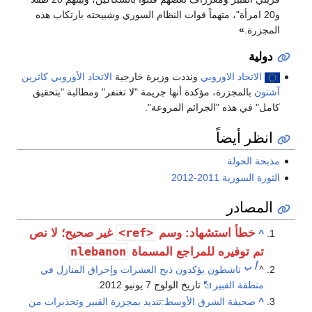
و20 امرأة"، متهماً قوات النظام السوري وشبيحته بارتكاب هذه
المجزرة.
»
دولية
الاتحاد الاوروبي
ونددت وزيرة خارجية
الاتحاد الأوروبي
كاثرين
آشتون
بالمجزرة، مؤكدة أنها جريمة "لا تغتفر" ومطالبة "بتحقيق
كامل" في هذه "الجرائم المروعة".
انظر أيضاً
مذبحة الحولة
الثورة السورية 2011-2012
المصادر
<ref>
خطأ استشهاد: وسم
غير صحيح؛ لا نص
^
nlebanon
تم توفيره للمراجع المسماة
أ
ب
^
ناشطون يؤكدون ذبح العشرات وإحراق المنازل في
منطقة القبير
تاريخ الولوج 7 يونيو 2012.
^
صحيفة الشرق الأوسط:تنديد بمجزرة القبير وتحذيرات من