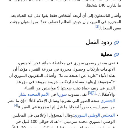
ما يقارب 140 شخصًا.
وأشار الناشطون إلى أن أربعة أشخاص فقط بقوا على قيد الحياة بعد
المجزرة في القبير، وأن جيش النظام اختطف عددًا من الشبان وجثث
[2]
بعض الضحايا.
ردود الفعل
محلية
نفى مصدر رسمي سوري في محافظة حماة، فجر الخميس،
الاتهامات بارتكاب وحصول مجزرة في مزرعة القبير ، مؤكداً أن
هذه الأنباء "عارية عن الصحة تماما". وأضاف التلفزيون السوري أن
«
"مجموعة إرهابية مسلحة ارتكبت جريمة مروعة في مزرعة
القبير في ريف حماة ذهب ضحيتها 9 مواطنين من النساء
[3]
[2]
والأطفال".
»
نفى مندوب
سوريا
في
الأمم المتحدة
بشار
الجعفري
صحة الصور التي نشرتها وسائل الإعلام قائلًا:
«
إن ما نشر
[4]
من صور ليست صوراً لضحايا ما قيل إنها مجزرة في القبير.
»
المجلس الوطني السوري
:وقال المسؤول الإعلامي في المجلس
الوطني السوري محمد سرميني:
«
"هناك حوالى 100 قتيل في
قريتي القبير ومعزراف بعضهم قتلوا بالسكاكين، وبينهم 20 طفلاً