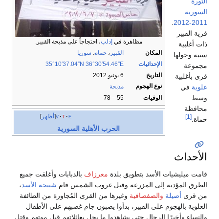
الثورة
السورية
.
2011-2012
قرية القبير
مظاهرة في
إدلب
، احتجاجاً على مذبحة القبير.
ذات أغلبية
المكان
القبير
،
حماة
،
سوريا
سنية وحولها
الإحداثيات
36°30′54.46″E
35°10′37.04″N
مجموعة
التاريخ
6 يونيو 2012
قرى بأغلبية
نوع الهجوم
علوية
في
مذبحة
وسط
الوفيات
55 – 78
محافظة
e
t
v
أظهر
[1]
حماة.
الحرب الأهلية السورية
الأحداث
قامت ميليشيات الأسد بتطويق بلدة
معرزاف
بالدبابات وأغلقت جميع
الطرق المؤدية إلى المزرعة وقبل غروب الشمس قام
شبيحة
الأسد
،
من قرى
أصيلة
والصفصافية
وغيرها من القرى المُجاورة من الطائفة
العلوية بالهجوم على القبير، بدأوا يصبون جام غضبهم على الأطفال
والنساء وأخيرًا الرجال حتى يشاهدوا ما يحل بعائلاتهم قبل موتهم وقتل