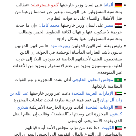
ألمانيا
على لسان وزير خارجيتها
گيدو فيسترفيله
: «نطالب
بمحاسبة المسؤولين عن الجريمة، ونعبر عن صدمتنا ورعبنا من
قتل الأطفال والنساء على يد قوات النظام».
مصر
على لسان وزير خارجيتها
محمد كامل
: «إن ما حدث
جريمة لا سكوت عنها وانتهاك لكافة الخطوط الحمر، ونطالب
بمحاسبة المسؤولين عنها بشكل رادع».
رئيس بعثة المراقبين الدوليين
روبرت مود
: «المراقبين الدوليين
يدينون بأشد العبارات المأساة الوحشية في الحولة. إن الذين
يستخدمون العنف لأجنداتهم الخاصة قد يقودون البلاد إلى حرب
أهلية، وسيتسببون بمزيد من عدم الاستقرار وبمزيد من الأحداث
غير المتوقعة».
مجلس التعاون الخليجي
أدان بشدة المجزرة واتهم القوات
النظامية بارتكابها.
الإمارات العربية المتحدة
دعت عبر وزير خارجيتها
عبد الله بن
زايد آل نهيان
إلى عقد قمة عربية طارئة لبحث تداعيات المجزرة.
الولايات المتحدة
: أدانت وزيرة الخارجية الأمريكية
هيلاري
كلينتون
المجزرة التي وصفتها بـ"الفظيعة"، وقالت إن نظام القتل
الذي يقوده الأسد يجب أن ينتهي.
الكويت
: دعا عدد من نواب مجلس الأمة أبناء قبائلهم
والمواطنين إلى التبرع بالمال، لتقديمه إلى الجيش السوري الحر