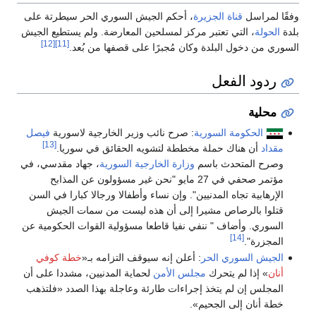
وفقًا لمراسل
قناة الجزيرة
، أحكم الجيش السوري الحر سيطرتة على
بلدة
الحولة
، التي تعتبر مركز لمسلحين المعارضة. ولم يستطيع الجيش
[12]
[11]
السوري من دخول البلدة وكان مُجبرًا على قصفها من بُعد.
ردود الفعل
محلية
الحكومة السورية
: صرح نائب وزير الخارجية لاسورية
فيصل
[13]
مقداد
أن هناك حملة مخططة لتشويه الحقائق في سوريا.
وصرح المتحدث باسم
وزارة الخارجية السورية
، جهاد مقدسي، في
مؤتمر صحفي في 27 مايو "نحن غير مسؤولون عن المذابح
الإرهابية تجاه المدنيين". وإن نساء وأطفالا ورجالا كبارا في السن
قتلوا بالرصاص مشيرا إلى أن هذه ليست من سمات الجيش
السوري. وأضاف " ننفي نفيا قاطعا مسؤولية القوات الحكومية عن
[14]
المجزرة".
الجيش السوري الحر
: أعلن إنه سيوقف التزامه بـ«
خطة كوفي
أنان
» إذا لم يتحرك
مجلس الأمن
لحماية المدنيين، مشددا على أن
المجلس إن لم يتخذ إجراءات طارئة وعاجلة بهذا الصدد «فلتذهب
خطة أنان إلى الجحيم».