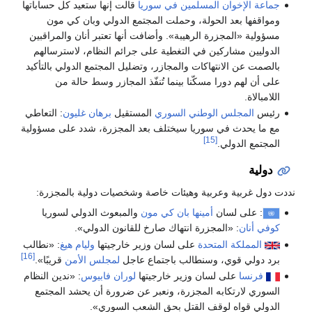
جماعة الإخوان المسلمين في سوريا
قالت إنها ستعيد كل حساباتها
ومواقفها بعد الحولة، وحملت المجتمع الدولي وبان كي مون
مسؤولية «المجزرة الرهيبة». وأضافت أنها تعتبر أنان والمراقبين
الدوليين مشاركين في التغطية على جرائم النظام، لاسترسالهم
بالصمت عن الانتهاكات والمجازر، وتضليل المجتمع الدولي بالتأكيد
على أن لهم دورا مسكّنا بينما تُنفّذ المجازر وسط حالة من
اللامبالاة.
رئيس
المجلس الوطني السوري
المستقيل
برهان غليون
: التعاطي
مع ما يحدث في سوريا سيختلف بعد المجزرة، شدد على مسؤولية
[15]
المجتمع الدولي.
دولية
نددت دول غربية وعربية وهيئات خاصة وشخصيات دولية بالمجزرة:
: على لسان
أمينها
بان كي مون
والمبعوث الدولي لسوريا
كوفي أنان
: «المجزرة انتهاك صارخ للقانون الدولي».
المملكة المتحدة
على لسان وزير خارجيتها
وليام هيغ
: «نطالب
[16]
برد دولي قوي، وسنطالب باجتماع عاجل
لمجلس الأمن
قريبًا».
فرنسا
على لسان وزير خارجيتها
لوران فابيوس
: «ندين النظام
السوري لارتكابه المجزرة، ونعبر عن ضرورة أن يحشد المجتمع
الدولي قواه لوقف القتل بحق الشعب السوري».