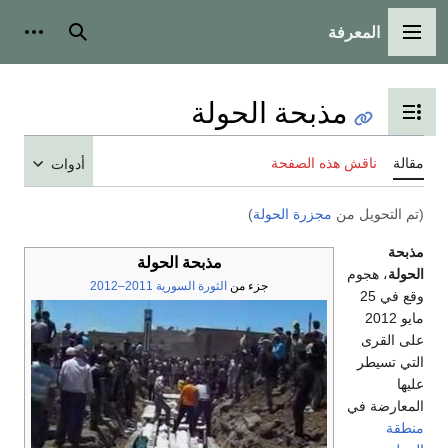
المعرفة
القائمة الرئيسية
بحث
أدوات
مذبحة الحولة
تبديل عرض جدول المحتويات
مقالة
ناقش هذه الصفحة
أدوات
(تم التحويل من
مجزرة الحولة
)
مذبحة
مذبحة الحولة
الحولة
، هجوم
جزء من
الثورة السورية 2011–2012
وقع في 25
مايو 2012
على القرى
التي تسيطر
عليها
المعارضة في
منطقة