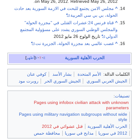
.
on May 26, 2012
. Retrieved
May 26,
2012
^
مجلس الامن يجتمع للبحث في الازمة السورية بعد حادث
الحولة، بي بي سي العربية
^
قناة فرنس 24:عشرات القتلى في "مجزرة الحولة"
والمجلس الوطني السوري يشدد على مسؤولية المجتمع
الدولي
تاريخ الولوج 26 مايو 2012
^
غضب عالمي بعد مجزرة الحولة، الجزيرة نت
الحرب الأهلية السورية
e
t
v
أظهر
الكلمات الدالة:
الأمم المتحدة
بشار الأسد
كوفي عنان
الجيش العربي السوري
الجيش السوري الحر
روبرت مود
تصنيفات
:
Pages using infobox civilian attack with unknown
parameters
Pages using military navigation subgroups without wide
style
الحرب الأهلية السورية
قتل عشوائي في 2012
2012 في سوريا
مذابح في سوريا
محافظة حمص