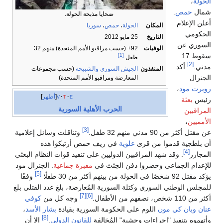
الحولة
،
شمال
حمص
.
ضحايا مذبحة الحولة.
أعلن الإعلام
المكان
الحولة
،
حمص
،
سوريا
الحكومي
التاريخ
25 مايو 2012
السوري عن
الوفيات
92+ (حسب مراقبو الأمم المتحدة) منهم 32
سقوط 17
[1]
طفل.
[2]
مدني.
أكد
المنفذون
الجيش السوري
والشبيحة
(حسب مجموعات
الجنرال
المعارضة ومراقبو الأمم المتحدة)
روبرت مود
،
e
t
v
أظهر
رئيس
بعثة
الحرب الأهلية السورية
المراقبين
الأمميين
،
[3]
عن مقتل أكثر من 90 مدني منهم 32 طفل.
وتناقلت وسائل إعلامية
أن بلطجية قدموا من قرى
علوية
في ريف حمص أرتبكوا هذه
[4]
المجازر
. وقد شهد المراقبين الدوليين على تنفيذ قوات النظام البعثي
للإعدام الجماعي وحضروا دفن الجثث في
مقبرة جماعية
. الجنرال مود
[5]
يؤكد مقتل 92 شخصًا في الحولة من بينهم أكثر من 30 طفلًا
وفقًا
للمجلس الوطني السوري وكتلة السورية المُعارضة، بلغ عدد القتلى بلغ
[7]
[6]
أكثر من 110 شخص، نصفهم من الأطفال.
وجه كل من
كوفي
عنان
وبان كي مون
اللوم على الحكومة السورية بقيادة
بشار الأسد
،
[8]
وأتهموه بتنفيذ "إجراءات وحشية" المُخالفة
للقانون الدولي
.
إلا أن