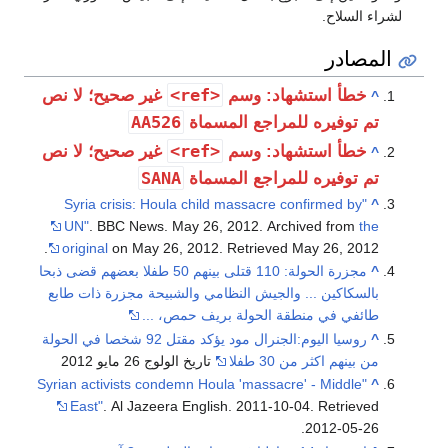
لشراء السلاح.
المصادر
<ref>
خطأ استشهاد: وسم
غير صحيح؛ لا نص
^
AA526
تم توفيره للمراجع المسماة
<ref>
خطأ استشهاد: وسم
غير صحيح؛ لا نص
^
SANA
تم توفيره للمراجع المسماة
"Syria crisis: Houla child massacre confirmed by
^
UN"
. BBC News. May 26, 2012. Archived from
the
.
original
on May 26, 2012
. Retrieved
May 26,
2012
^
مجزرة الحولة: 110 قتلى بينهم 50 طفلا بعضهم قضى ذبحا
بالسكاكين ... والجيش النظامي والشبيحة مجزرة ذات طابع
طائفي في منطقة الحولة بريف حمص، ...
^
روسيا اليوم:الجنرال مود يؤكد مقتل 92 شخصا في الحولة
من بينهم اكثر من 30 طفلا
تاريخ الولوج 26 مايو 2012
"Syrian activists condemn Houla 'massacre' - Middle
^
East"
. Al Jazeera English. 2011-10-04
. Retrieved
.
2012-05-26