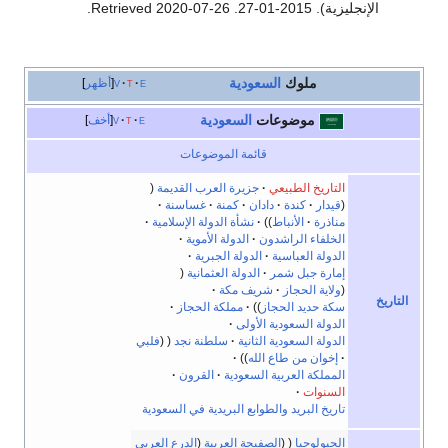
الإنجليزية). 2015-01-27
. Retrieved
2020-07-26
.
ملوك
السعودية
e
t
v
أظهر
موضوعات
السعودية
e
t
v
أخف
قائمة الموضوعات
التاريخ الطبيعي
جزيرة العرب القديمة
قيدار
كندة
دادان
كمنة
غساسنة
مناذرة
الأنباط
نشأة الدولة الإسلامية
الخلفاء الراشدون
الدولة الأموية
الدولة العباسية
الدولة الجبرية
إمارة جبل شمر
الدولة العثمانية
ولاية الحجاز
شريف مكة
التاريخ
سكة حديد الحجاز
مملكة الحجاز
الدولة السعودية الأولى
الدولة السعودية الثانية
سلطنة نجد
فلبي
إخوان من طاع الله
المملكة العربية السعودية
القرون
السنوات
تاريخ البريد والطوابع البريدية في السعودية
الجيولوجيا
الصفيحة العربية
(
الدرع العربي