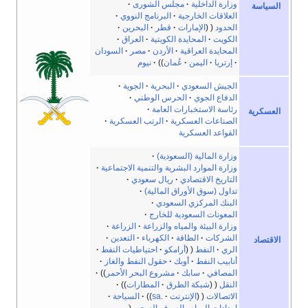
وزارة الداخلية
مجلس الشورى
السياسة
العلاقات الخارجية
البرنامج النووي
الحدود
الإمارات
قطر
البحرين
الكويت
المحايدة الكويتية
العراق
المحايدة العراقية
الأردن
مصر
السودان
إرتريا
اليمن
عُمان
نيوم
الجيش السعودي
البحرية
الجوية
الدفاع الجوي
الحرس الوطني
رئاسة الاستخبارات العامة
العسكرية
الصناعات العسكرية
الرتب العسكرية
القواعد العسكرية
وزارة المالية (السعودية)
وزارة الموارد البشرية والتنمية الاجتماعية
التاريخ الاقتصادي
ريال سعودي
تداول (سوق الأوراق المالية)
البنك المركزي السعودي
المعونات السعودية للخارج
وزارة البيئة والمياه والزراعة
الزراعة
الشركات
الطاقة
الكهرباء
التعدين
الاقتصاد
الري
النفط
أرامكو
احتياطيات النفط
أنابيب النفط
أوبك
حقول النفط والغاز
المصافي
سابك
مشروع البحر الأحمر
النقل
شبكة الطرق
المطارات
الاتصالات
الإنترنت
.sa
السياحة
إمدادات المياه والصرف الصحي