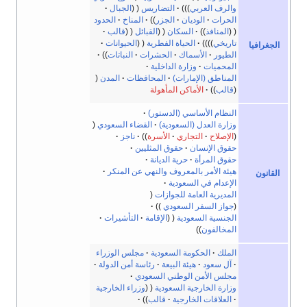
والرف العربي
)
التضاريس
الجبال
الحرات
الوديان
الجزر
المناخ
الحدود
المنافذ
السكان
القبائل
قالب
تاريخي
الحياة الفطرية
الحيوانات
الجغرافيا
الطيور
الأسماك
الحشرات
النباتات
المحميات
وزارة الداخلية
المناطق (الإمارات)
المحافظات
المدن
قالب
الأماكن المأهولة
النظام الأساسي (الدستور)
وزارة العدل (السعودية)
القضاء السعودي
الإصلاح
التجاري
الأسرة
ناجز
حقوق الإنسان
حقوق المثليين
حقوق المرأة
حرية الديانة
هيئة الأمر بالمعروف والنهي عن المنكر
القانون
الإعدام في السعودية
المديرية العامة للجوازات
جواز السفر السعودي
الجنسية السعودية
الإقامة
التأشيرات
المخالفون
الملك
الحكومة السعودية
مجلس الوزراء
آل سعود
هيئة البيعة
رئاسة أمن الدولة
مجلس الأمن الوطني السعودي
وزارة الخارجية السعودية
وزراء الخارجية
العلاقات الخارجية
قالب