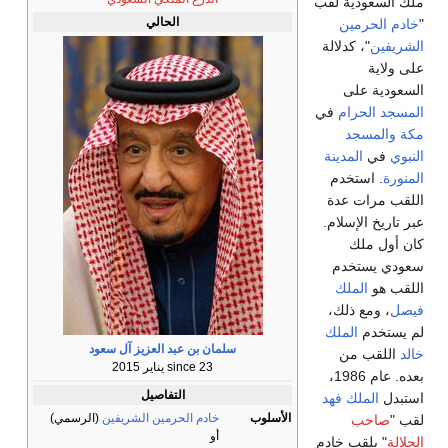
ملك السعودية لقب
الحالي
"
خادم الحرمين
الشريفين
"، كدلالة
على ولاية
السعودية على
المسجد الحرام
في
مكة
والمسجد
النبوي
في
المدينة
المنورة
. استخدم
اللقب مرات عدة
عبر تاريخ الإسلام.
كان أول ملك
سعودي يستخدم
اللقب هو
الملك
فيصل
، ومع ذلك،
لم يستخدم
الملك
سلمان بن عبد العزيز آل سعود
خالد
اللقب من
since 23 يناير 2015
بعده. عام 1986،
التفاصيل
استبدل
الملك فهد
الأسلوب
خادم الحرمين الشريفين
(الرسمي)
لقب "
صاحب
أو
الجلالة
" بلقب خادم