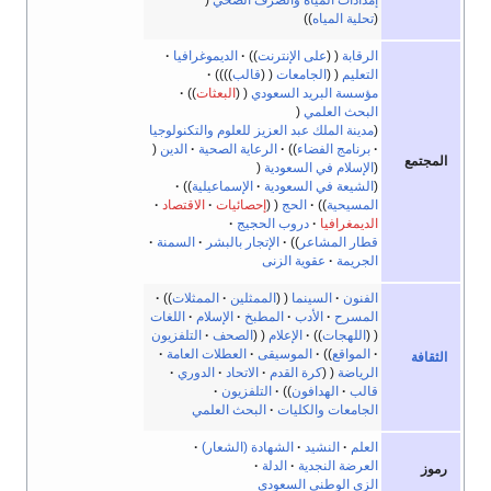
تحلية المياه
الرقابة
على الإنترنت
الديموغرافيا
التعليم
الجامعات
قالب
مؤسسة البريد السعودي
البعثات
البحث العلمي
مدينة الملك عبد العزيز للعلوم والتكنولوجيا
برنامج الفضاء
الرعاية الصحية
الدين
المجتمع
الإسلام في السعودية
الشيعة في السعودية
الإسماعيلية
المسيحية
الحج
إحصائيات
الاقتصاد
الديمغرافيا
دروب الحجيج
قطار المشاعر
الإتجار بالبشر
السمنة
الجريمة
عقوية الزنى
الفنون
السينما
الممثلين
الممثلات
المسرح
الأدب
المطبخ
الإسلام
اللغات
اللهجات
الإعلام
الصحف
التلفزيون
المواقع
الموسيقى
العطلات العامة
الثقافة
الرياضة
كرة القدم
الاتحاد
الدوري
قالب
الهدافون
التلفزيون
الجامعات والكليات
البحث العلمي
العلم
النشيد
الشهادة (الشعار)
العرضة النجدية
الدلة
رموز
الزي الوطني السعودي