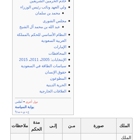
خادم الحرمين الشريفين
ولي العهد
ونائب رئيس الوزراء
محمد بن سلمان
مجلس الشورى
عبد الله بن محمد آل الشيخ
النظام الأساسي للحكم بالمملكة
العربية السعودية
الإمارات
المحافظات
الإنتخابات
:
2005
،
2011
،
2015
سياسات الطاقة في السعودية
حقوق الإنسان
المطوعون
الحرية الدينية
العلاقات الخارجية
•
دول أخرى
أطلس
بوابة السياسة
ع
ن
ت
•
•
مدة
الملك
صورة
مـن
إلـى
ملاحظات
الحكم
الملك