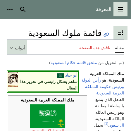
المعرفة
القائمة الرئيسية
بحث
أدوات
قائمة ملوك السعودية
تبديل عرض جدول المحتويات
مقالة
ناقش هذه الصفحة
أدوات
(تم التحويل من
ملحق:قائمة حكام السعودية
)
ملك المملكة العربية
أبو جياد
السعودية
، هو
رأس الدولة
ساهم بشكل رئيسي في تحرير هذا
ورئيس حكومة
المملكة
المقال
العربية السعودية
العاهل الذي يتمتع
ملك
المملكة العربية السعودية
بالسلطة المطلقة.
وهو رئيس العائلة
المالكة السعودية،
[1]
آل سعود
.
يحمل
الدرع الملكي السعودي