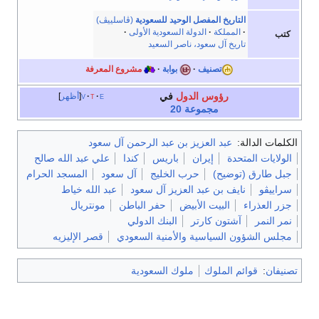
التاريخ المفصل الوحيد للسعودية
(ڤاسلييڤ)
المملكة
الدولة السعودية الأولى
كتب
تاريخ آل سعود، ناصر السعيد
تصنيف
بوابة
مشروع المعرفة
رؤوس الدول
في
e
t
v
أظهر
مجموعة 20
الكلمات الدالة:
عبد العزيز بن عبد الرحمن آل سعود
الولايات المتحدة
إيران
باريس
كندا
علي عبد الله صالح
جبل طارق (توضيح)
حرب الخليج
آل سعود
المسجد الحرام
سراييڤو
نايف بن عبد العزيز آل سعود
عبد الله خياط
جزر العذراء
البيت الأبيض
حفر الباطن
مونتريال
نمر النمر
آشتون كارتر
البنك الدولي
مجلس الشؤون السياسية والأمنية السعودي
قصر الإليزيه
تصنيفان
:
قوائم الملوك
ملوك السعودية